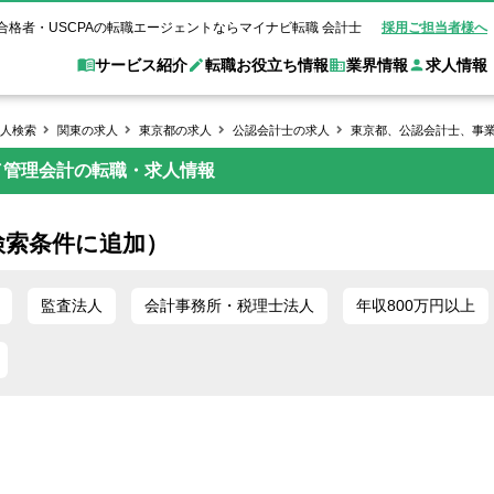
合格者・USCPAの転職エージェントならマイナビ転職 会計士
採用ご担当者様へ
サービス紹介
転職お役立ち情報
業界情報
求人情報
人検索
関東の求人
東京都の求人
公認会計士の求人
東京都、公認会計士、事
／管理会計の転職・求人情報
職 会計士とは？
Web面談サービス
非公
転職ガイド
験情報
別求人情報
業界別求人情報
業界トピックス
転職活動お役立
ド
個別転職相談会・セミナー
アク
ポイント
申し込み手順
女性会計士の転職
監査法人
業界情報の記事一覧
転職お役立ち情報
金融機関
検索条件に追加）
質問
キャリアアドバイザーのご紹介
転職の方へ
覧
試験合格
USCPAの転職
会計士が活躍できる転職先
会計士・試験合格
会計事務所・税理士法人
事業会社
れ
転職成功事例
監査法人
会計事務所・税理士法人
年収800万円以上
の転職の方へ
の流れ
米国公認会計士）
未経験分野への転職
監査法人
WEB面接完全ガ
コンサルティングファー
ム