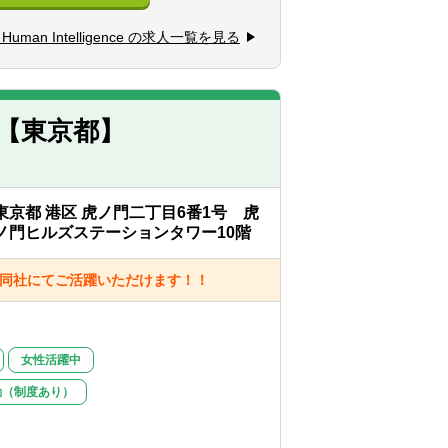
できるオーナーシップ、成果物に対する高い
キャスト)をタイムリーに作成し、CFO・
Human Intelligence の求人一覧を見る
し、経理部門が作成するマネジメント向
較分析)の資料作成を支援する
務に取り組む姿勢のある方
えて、翌月/翌四半期のPL見通しへ反映
を待つことなく、自ら考え行動し結果を出
【東京都】
組む姿勢のある方
よびプロセス構築:
し、実績データの早期把握、会計方針の
東京都 港区 虎ノ門二丁目6番1号 虎
等の他部門と連携し、予実分析の結果の
ノ門ヒルズステーションタワー10階
進捗把握及びこれに対するアクションプラ
の同社にてご活躍いただけます！！
ム(予算管理ツールなど)の導入・改善を主
女性活躍中
および業績見通しに関する資料を作成す
勤（制度あり）
ションプランに関する資料を作成する。