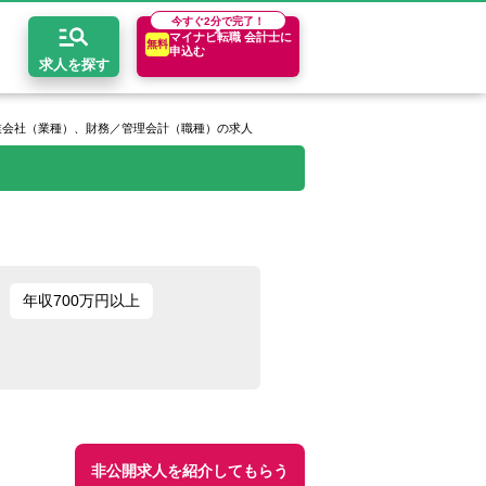
今すぐ
2分で完了！
マイナビ転職 会計士に
無料
申込む
求人を探す
業会社（業種）、財務／管理会計（職種）の求人
開求人とは？
ちコンテンツ
エリア別求人情報
セスマップ
コンサルティングファーム
関東・首都圏
年収診断
者の転職Q&A
会計事務所・税理士法人
関西
キャリア診断
年収700万円以上
イド
事業会社
東海
非公開求人を紹介してもらう