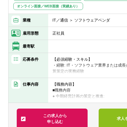
オンライン面接／WEB面接（実績あり）
業種
IT／通信 ＞ ソフトウェアベンダ
雇用形態
正社員
最寄駅
応募条件
【必須経験・スキル】
・経験: IT・ソフトウェア業界または成
算策定の実務経験
・財務会計知識: 高度な会計・財務知識を有
方。
仕事内容
【職務内容】
会計監査・コンサルティング等も含め、
■職務内容
・プロセス構築・改善能力: 経営管理や
● 中期経営計画の策定と推進:
験、または強い意欲がある方。
・全社レベルでの翌3年間の中期経営計
・分析スキル: Excel(高度な関数、ピボットテー
・策定にあたり、各部門と連携し、中期
等)を用いた高度なデータ分析能力。
ンを構築する。
この求人から
求人
・コミュニケーション能力: チーム内外
申し込む
たプレゼンテーション・ネゴシエーショ
● 月次・四半期見通し(予算・フォーキャ