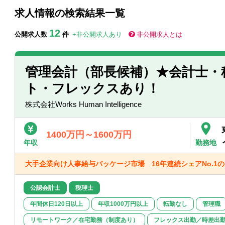
求人情報の検索結果一覧
12
公開求人数
件
+非公開求人あり
非公開求人とは
管理会計（部長候補）★会計士・
ト・フレックスあり！
株式会社Works Human Intelligence
1400万円～1600万円
年収
勤務地
大手企業向け人事給与パッケージ市場 16年連続シェアNo.1
公認会計士
税理士
年間休日120日以上
年収1000万円以上
転勤なし
管理職
リモートワーク／在宅勤務（制度あり）
フレックス出勤／時差出