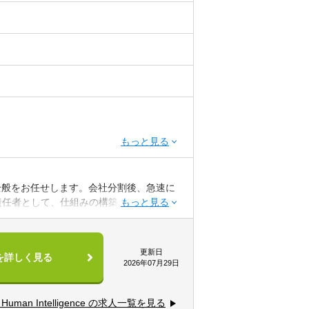
成長していく企業において、未完成の管理
ことができます。経営に与える影響も非常
意向に合わせ、社内の状況に合わせ財務部
キャリア形成も可能です。
め
る経営企画・財務経理分野の業務経験5年以
、人の知恵を結集し解決することで「はた
全般をお任せします。会社分割後、急速に
ンにしています。HR Techのリーディ
ドバイザリー経験
責任者として、仕組みの構築から業務遂行
人グループ、契約継続率98%、大手企業グル
会計導入、M&A等におけるDD経験など
を構築していただきます。
をベースに無償バージョンアップをし、常
提供。つまり、世の中の「働く」のプラッ
ります。
更新日
を詳しく見る
2026年07月29日
/whisaiyo/works-human-intelligence
ッシュフロー予算策定
る経理経験、監査経験
及び管理
その他経理財務における業務改善経験
Human Intelligence の求人一覧を見る