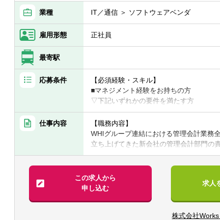
■本ポジションの魅力
業種
IT／通信 ＞ ソフトウェアベンダ
・強固なビジネスモデルによって大きく
会計部門の成長を自らの手で作っていく
雇用形態
正社員
に大きく、やりがいのある仕事です。
■キャリアパス：
最寄駅
・スキル/マネジメント経験など資質やご
門・関連するプロジェクト内での幅広い
応募条件
【必須経験・スキル】
■マネジメント経験をお持ちの方
■募集背景：会社全体の財務会計強化のた
▽下記いずれかの要件を満たす方
■IFRSでの開示、連結決算等の経験
■会社・事業の魅力
■事業会社/コンサルティング会社におけ
仕事内容
【職務内容】
複雑化多様化する数々の社会課題に対し
上
WHIグループ連結における管理会計業務
らく」を楽しくする。我々はこれをミッショ
■会計事務所・税理士事務所等での財務ア
立ち上げてきた新会社の管理会計部門の
ングカンパニーとして、顧客数1,200法
・事業計画策定・モニタリング支援、管理
までを行いながら、新たな管理会計体制
ープ3社に1社がお客様、定額サービス料
■監査法人における監査経験
に人事業務の最先端を機能として網羅し
■会計士または税理士資格をお持ちの方
【具体的には】
この求人から
トフォームを創る圧倒的なノウハウがあ
求人
■経営に資する有益な管理会計情報の提供
申し込む
？Profile Book：https://speakerdeck.com
【歓迎経験・スキル】
■中期経営計画策定、年間予算策定、キャ
■IT、ソフトウェアサービス業界におけ
■タイムリーな着地見込み・見通しの作成
■環境の魅力
■新規事業、システム導入、決算早期化、
株式会社Works 
■財務分析に基づいた各部門への提言