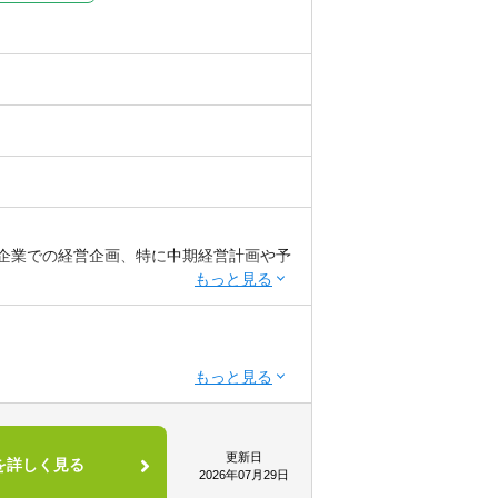
長企業での経営企画、特に中期経営計画や予
し、P/L、B/S、C/Fを深く理解している
経理部門との連携経験があれば尚可。
業務プロセスの設計・改善に関する実務経
画策定プロセス全体を主導する。
ブル)やBIツール(Tableau, Power BI
経営計画上の目標設定とアクションプラ
更新日
を詳しく見る
、部門横断的な調整力、経営層に対する優れ
2026年07月29日
ン能力。
スト)の作成と管理: