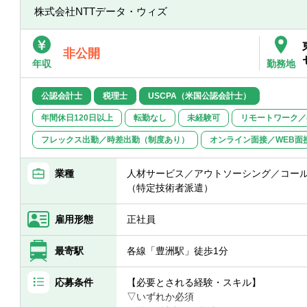
株式会社NTTデータ・ウィズ
【具体的には】
■職務内容に記載した業務について、チー
士の目線でのチェックから始まり、監査
非公開
に、マネジメント・全体統括を担当お任
年収
勤務地
■NTTグループの下、NTTデータグループ
NTTデータグループは上場廃止となった
公認会計士
税理士
USCPA（米国公認会計士）
の位置づけ、業績開示の重要性は増加し
な知見を十分に活かせる環境があります
年間休日120日以上
転勤なし
未経験可
リモートワーク／
フレックス出勤／時差出勤（制度あり）
オンライン面接／WEB面
【組織】
アカウンティング事業部 第三サービス部
アカウンティング事業部 第四サービス部
業種
人材サービス／アウトソーシング／コール
※アカウンティング事業部全体所属員数 約
（特定技術者派遣）
※事業部全体で公認会計士有資格者が4名
※部長40代、課長・課長代理ともに30代
雇用形態
正社員
■公認会計士および税理士の資格取得維持
最寄駅
各線「豊洲駅」徒歩1分
います（手当の支給には別途条件あり）
応募条件
【必要とされる経験・スキル】
▽いずれか必須