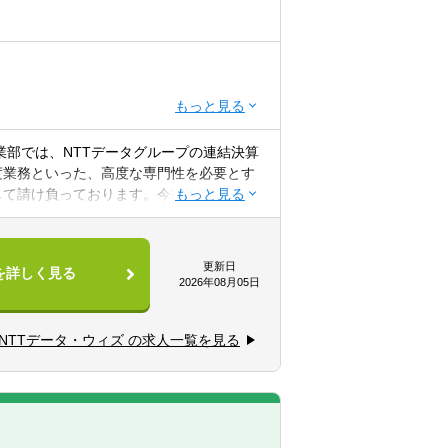
業部では、NTTデータグループの連結決算
度業務といった、高度な専門性を必要とす
して請け負っております。今後もより一層
ト業務の経験
規模な財務経理業務に対し、専門的な知見
さる仲間を募集いたします。
更新日
を詳しく見る
ーからスタートし、企業風土への慣れと業務
2026年08月05日
が拡がっていきます。
を牽引する役割も期待しています。
外会社対応含む）算定／決算報告資料作成
は、NTTデータ及びグループ全体の連結決
NTTデータ・ウィズ の求人一覧を見る
算、税務関連業務
NTTデータ及びNTTデータグループの単
（課長級）となります。
の影響調査、論点整理・検討）
／財務諸表/内部統制監査対応（監査人協