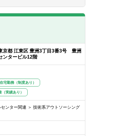
たらく」を楽しんでいる状態を体現しま
ド
盤での部分を支え、経営直下の部門にて、
自体を構築していく面白さを味わうことが
ネス環境下で数値管理や財務分析のスキル
に取り組む姿勢のある方
確なアドバイスを行い 適切にリスクレベ
待つことなく、自ら考え行動し結果を出せ
せていきます。オフェンス＆ディフェンス
イレクトに貢献できる職種です。
む姿勢のある方
東京都 江東区 豊洲3丁目3番3号 豊洲
の勤務が可能なほか、所定の期間内で国内
長していく企業において、未完成の管理会
センタービル12階
万円の手当を支給し、生産性の高い働き方
とができます。経営に与える影響も非常に
在宅勤務（制度あり）
向に合わせ、社内の状況に合わせ財務部
イン、臨機応変に出社と在宅勤務を利用可
接（実績あり）
キャリア形成も可能です。
期（1～3月）40時間/月（※あくまでも目
センター関連 ＞ 技術系アウトソーシング