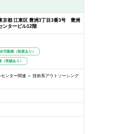
ムメンバーが作成する資料を会計士や税理
対応等を含む、決算業務全般を経験した後
東京都 江東区 豊洲3丁目3番3号 豊洲
せする予定です。
センタービル12階
も2018年度からIFRSを導入しています。
ものの、NTTグループにおけるその経営上
ており、特に決算業務においては、専門的
。
在宅勤務（制度あり）
接（実績あり）
 決算担当 約50名
 会計制度担当 約15名
センター関連 ＞ 技術系アウトソーシング
180名
（米国公認会計士資格1名）です
～40代前半の比較的若いチームです。
に必要な費用については、会社で負担して