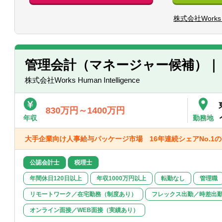
・マインドセット: 主体的に業務を推進
・月次/四半期ごとの業績見通し(フォー
責任意識と実行力。
株式会社Works 
財務担当執行役員へ報告する
・報告した業績見通しを経理部門と連携
＜以下のような方をお待ちしています＞
けの月次決算報告(予実差異分析・前年比
・主体性をもって、積極的且つ柔軟に業
・経理部門が作成した月次決算報告を踏ま
・曖昧かつ不確実な環境の中でも、指示
する。
管理会計（マネージャー候補）｜
せる方
・未経験の事柄にも向上心をもって取り
株式会社Works Human Intelligence
● 経理・販売管理部門・他部門との連携お
・経理部門・販売管理部門と密接に連携
確認、予実分析の効率化を図る。
830万円～1400万円
・営業・開発・導入・コンサルティング
年収
勤務地
共有をタイムリーに実施し、事業計画の
ン構築を共に実施する。
大手企業向け人事給与パッケージ市場 16年連続シェアNo.1
・経営管理に関わる業務フローやシステ
導し、プロセスを標準化・効率化する。
公認会計士
税理士
● 経営会議資料の作成:
年間休日120日以上
年収1000万円以上
転勤なし
管理職
・取締役会や経営会議に向けた中期計画
リモートワーク／在宅勤務（制度あり）
フレックス出勤／時差出
る。
・その他、管理会計視点での分析とアク
オンライン面接／WEB面接（実績あり）