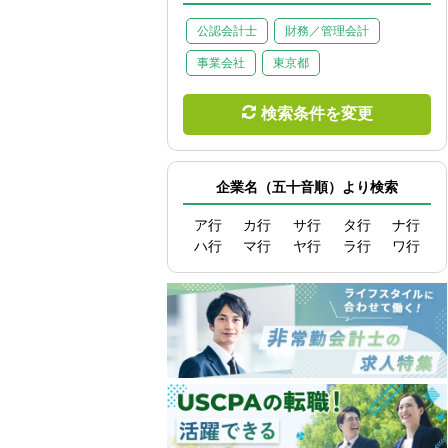
公認会計士
財務／管理会計
事業会社
東京都
検索条件を変更
企業名（五十音順）より検索
ア行
カ行
サ行
タ行
ナ行
ハ行
マ行
ヤ行
ラ行
ワ行