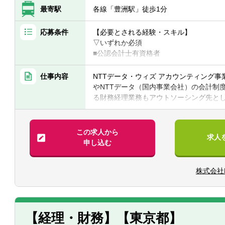
最寄駅
各線「豊洲駅」徒歩1分
応募条件
【必要とされる経験・スキル】
▽いずれか必須
■公認会計士有資格者
■USCPA（米国公認会計士）有資格者
■税理士有資格者
仕事内容
NTTデータ・ウィズ アカウンティング事
やNTTデータ（国内事業会社）の会計制
【求められる人物像】
る財務経理業務もアウトソーシング先と
■メンバーの育成・指導など、マネジメン
の成長を続けるNTTデータグループの大
をもとに、主体的に幅広く活躍してくだ
【キャリアパス】
この求人から
求人
■ご入社後は、5-8名前後の担当リーダ
【職務内容】
申し込む
習熟にあわせて、マネジメント対象範囲
■NTTデータ連結決算に関する業務
また、シェアードサービス事業の高度化
・NTTデータグループの連結決算値（海
■直近で想定されるキャリアアップとして
株式会社
・NTTデータ（国内事業会社）の単体決
算を統括するマネージャー職（課長級）、
■NTTデータ会計制度に関する業務
体決算、税務を統括するマネージャー職
・会計制度の制改定（会計基準更改時等
・現場プロジェクト等からの会計相談対応
議含む）
【経理・財務】【東京都】