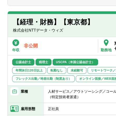
わたしたちは社員自身が、もっとも「は
■税務申告経験
■コスト分析・コスト構造改善活動のリー
す。そして財務としては会社の成長の基
スタートしたばかりの組織の中で仕組み
【求める人物像】
変革の原動力として 不確実性の高いビジ
できます。
■主体性をもって、積極的且つ柔軟に業務
を駆使し、ビジネスリーダーへ冷静かつ的
【経理・財務】【東京都】
■曖昧かつ不確実な環境の中でも、指示を
ルをコントロールしながら目標を達成さ
る方
株式会社NTTデータ・ウィズ
両側面を兼ね備えたビジネスの成長にダ
■未経験の事柄にも向上心をもって取り組
■働き方：テレワーク、フレックス
【ポジションの魅力】
・当社はテレワーク制度として、自宅で
非公開
強固なビジネスモデルによって大きく成
遠距離での在宅勤務が可能、また一律10
年収
勤務地
計部門の成長を自らの手で作っていくこ
を支援しています。
大きく、やりがいのある仕事です。
・20代の管理職登用実績あり
公認会計士
税理士
USCPA（米国公認会計士）
・時差出勤可能
【キャリアパス】
年間休日120日以上
転勤なし
未経験可
リモートワーク／
スキル/マネジメント経験など資質やご意
テレワーク：1日～5日/週（在宅勤務メ
フレックス出勤／時差出勤（制度あり）
オンライン面接／WEB面
門・関連するプロジェクト内での幅広い
能）
残業時間 ：通常時20～30時間/月、繁忙
業種
人材サービス／アウトソーシング／コール
安となります）
（特定技術者派遣）
雇用形態
正社員