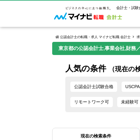
会計士・試験
公認会計士の転職・求人 マイナビ転職 会計士
求
東京都の公認会計士,事業会社,財務
マイナビ転
ご状況別
会計士試
保有資格
ご利用ガイ
人気の条件
年齢別転職
受験資格・
公認会計士
（現在の
よくあるご
はじめての
試験科目一
公認会計士
サービス紹介
転職お役立ち情報
業界情報
ご利用の流
公認会計士試験合格
USCPA
2回目以降
試験合格後
USCPA（
求人情報
リモートワーク可
未経験可
現在の検索条件