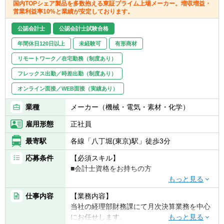
国内TOPシェア製品を多数抱える東証プライム上場メーカー。増収増益・
汐留エリアには27階建ての自社ビルとして
【決算業務(個別決算/連結決算)】
【その他職種特有】
営業利益率10%と業績が安定しております。
「東京クロステックガーデン」を構え、これ
・財務諸表の作成
・社内関係部署への調整・折衝力がある方
まで以上に新たな技術の創出が叶う環境を整
・決算書の作成と準備
公認会計士
公認会計士試験合格
・ファシリテーション力、論理的なコミュニ
備いたしました。
・決算の相談役
ケーション能力がある方
年間休日120日以上
未経験可
有形商材
社員同士のコミュニケーションが活発に生ま
・公認会計士や社外監査委員に決算書を提出
・世の中の事象の「なぜ」を問う事が出来る
れるよう、オフィスのレイアウトには工夫を
・開示書類の作成
リモートワーク／在宅勤務（制度あり）
方
こらしています。
フレックス出勤／時差出勤（制度あり）
フリーアドレスの導入や、吹き抜けやメゾネ
【管理会計業務】
オンライン面接／WEB面接（実績あり）
ットタイプの内階段を活用したコミュニケー
・日立グループ全体の予算策定
ションスペースを多数設置するなど、社員お
・各ビジネスユニットや子会社の予算策定支
業種
メーカー（機械・電気・素材・化学）
よび技術のシナジーが活発化する仕組みを随
援
所に施しています。
・目標達成に向けた取り組みについての経営
雇用形態
正社員
そのほか、健康を意識した日替わりメニュー
幹部との議論
最寄駅
各線「八丁堀(東京)駅」徒歩3分
が揃う食堂、浜離宮と東京湾を一望できるカ
・内部報告を踏まえた外部報告(決算報告や
フェテリアスペースもオープンいたしまし
Investor Day)ストーリーの検討
応募条件
【必須スキル】
た。
・日立グループのグローバルな財務トランス
■会計士資格をお持ちの方
フォーメーションプロジェクト参画（管理会
計制度の見直しや新連結管理システムの更
【歓迎スキル】
新)
仕事内容
【業務内容】
■会計事務所や税理士事務所出身の方
当社の経理部財務課にて月次決算業務を中心
※上場企業でのご経験は問いません。
【配属組織について（概要・ミッション）】
にお任せします。