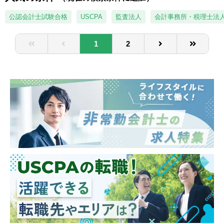
理・税務分野に関わる様々な業務経験を積む
ずは取り組んでいただくことを想定ですが、
こととなります。将来的には、本人の希望や
JSOX監査、情報セキュリティ管理やシステ
公認会計士試験合格
USCPA
監査法人
会計事務所・税理士法
適性を踏まえ、海外現地法人・支店および国
ムに対する監査、など、希望によっては様々
内外事業会社の経理・税務業務に就きます。
な領域を経験することが可能。
1
2
経理・税務担当として、複数回の海外駐在・
出向の可能性があります。
■制度主管や事業部門との定期的なコミュニ
ケーションや交流人事により、現場での運用
や制度主管での取り組みなどの理解を進める
ことなども積極的に行っている。