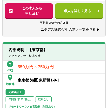
売上規模が約10兆円ある日立グループの経
【企業担当の推しポイント】
理・財務コーポレート部門として、経営のか
【詳細】
この求人から
■年間休日128日ときちんとお休みも取れる環
求人を詳しく見る
じ取りの一端を担います。
■単体・連結決算業務
申し込む
境です。
社内・社外双方のステークホルダーに対し
■開示書類の作成（決算短信、四半期報告
離職率約3%という数値にも働きやすさが表
て、日立の現在と未来を示すことがミッショ
書、有価証券報告書）
更新日
2026年08月05日
れており、今回の転職で長期に渡り働ける企
ンです。
■税金計算・申告
業への転職をお考えの方には大変お勧めでき
ニチアス株式会社 の求人一覧を見る
■月次業務
る企業です。
【携わる事業・ビジネス・サービス・製品な
■国内外の拠点、子会社への経理指導と支
ど】
社、工場、営業とのやりとり
■製造業界の幅広い企業との取引があり、事
日立グループの財務関連業務
※ご経験に応じて業務を決定致します。これ
業のリスク分散ができております。創業120
内部統制｜【東京都】
らの業務を財務課のメンバーで分担・協力し
年以上となった現在も、利益率10％以上をキ
ミネベアミツミ株式会社
【募集背景】
ながら対応して頂きます。
ープしながら経営を行っております。
日立が世界で成長し続けるためには、日立グ
550万円～750万円
ループ約600社をまとめた財務戦略が経営上
【配属先部署】
年収
ますます重要になっています。
管理本部経理部経理課への配属となります。
将来的な体制強化のため、財務統括本部の一
経理部は経理課と財務課に分かれており、部
東京都 港区 東新橋1-9-3
員として長期的に活躍いただける方を募集し
長含め14名の組織です。
勤務地
ています。
経理課は総合職5名（40代課長１名、30代リ
公認会計士
ーダー1名、20代4名）、一般職1名の構成で
【ポジションの魅力・やりがい・キャリアパ
す。
年間休日120日以上
転勤なし
ス】
リモートワーク／在宅勤務（制度あり）
・単体売上2兆円以上、グローバル連結売上