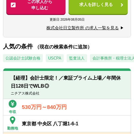
この求人から
の方(2年以上)
求人を詳しく見る
家庭やオフィス、インフラなどあらゆるシー
を想定
申し込む
ンで取り入れられ、人々が生活するのに欠か
【求める人物像】※期待行動・コンピテンシ
せない、唯一無二の「相合」精密部品メーカ
【職務概要】
更新日
2026年08月05日
ー等
ーです。
財務統括本部は、CFOの下で中期経営計画・
【全職種共通（日立グループコンピテンシ
株式会社日立製作所 の求人一覧を見る
売上高は、2022年3月期においては1兆円を達
予算・決算の取りまとめや作成など、日立グ
ー）】
成し、9期連続で過去最高を更新中。
ループ全体の経理財務を統括する部署です。
・People Champion（一人ひとりを活か
今後同社が目指す目標である、2029年3月期
単に数字の取りまとめや分析を行う受け身の
人気の条件
す）：
（現在の検索条件に追加）
における売上高2.5兆円、営業利益2,500億円
姿勢ではなく、グループ各社や各ビジネスユ
多様な人財を活かすために、お互いを信頼
の達成にむけ、「オーガニック（自律）成
ニットと積極的に関わり、それぞれの経営戦
公認会計士試験合格
USCPA
監査法人
会計事務所・税理士法
しパフォーマンスを最大限に発揮できる安心
長」と「積極的なM&A」を両輪で行ってまい
略やグループ全体の変革に貢献していく「攻
安全な職場(インクルーシブな職場)をつく
ります。
めの財務戦略」を進めています。
り、積極的な発言と成長を支援する。
国内外のグループ会社と共に実績の分析や将
・Customer & Society Focus（顧客・社会起
【経理】会計士限定！／東証プライム上場／年間休
【積極的な海外進出】
来に向けた改善策の議論を行い、必要に応じ
点で考える）：
日128日でWLB◎
同社は世界シェアNo.1の製品を多数有する国
て社長やCFOへの報告や提言なども行いま
社会を起点に課題を捉え、常に誠実に行動
内屈指のグローバルメーカーです。世界27ヶ
ニチアス株式会社
す。
することを忘れずに、社内外の関係者と協創
国で93製造拠点を展開。グループ全体の生産
で成果に責任を持って社会に貢献する。
高に占める海外比率は約9割となります。
530万円～840万円
【職務詳細】
・Innovation（イノベーションを起こす）：
年収
第一線の担当者として、決算業務あるいは管
新しい価値を生み出すために、情熱を持っ
【働く環境／新オフィスの紹介】
理会計業務のいずれかの担当からスタートい
て学び、現状に挑戦し、素早く応えて、イノ
東京都 中央区 八丁堀1-6-1
2023年3月にミネベアミツミ東京本部を移転
ただきます。
ベーションを加速する。
勤務地
致しました。