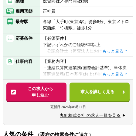
業種
総合商社／専門商社(卸)
化に向けた取り組みを積極的に取り入れてい
雇用形態
正社員
る点、
またグローバル関連業務も多く、希望すれば
最寄駅
各線「大手町(東京)駅」徒歩6分、東京メトロ
海外で働くチャンスもあること（現在3名が
東西線「竹橋駅」徒歩1分
海外で勤務中）、など他社の監査部にはない
魅力がある。
応募条件
【必須要件】
下記いずれかのご経験6年以上
■経営層（社内幹部や組織長、国内外のグル
・公認会計士（監査法人における監査実務、
ープ会社）とのコミュニケーションの機会も
財務アドバイザリー業務）
仕事内容
【業務内容】
多く、経営目線の理解やグローバルでのコー
・税理士法人における申告実務、税務コンサ
・連結決算関連業務(国際会計基準)、単体決
ポレートガバナンスの理解を深めることがで
ルティング業務
算関連業務(日本基準)および会計監査対応業
きることも特徴といえる。
・大手企業における財務、会計、税務関連業
務等
また、働き方の面では、平均年齢が低く若手
務
・全社予算管理業務
や女性も活躍していることや、フレックスタ
この求人から
求人を詳しく見る
・法人税、消費税等の申告・納税・税務調査
イム/テレワーク等を活用し、ライフプランに
申し込む
【望ましい資格】
対応業務
合わせた働き方も可能となっている。
・日本公認会計士協会準会員の資格保有(公認
・全社税務戦略の企画・立案業務
昨年度も3名の経験者を採用しており、中途
更新日
2026年03月11日
会計士試験合格者)
採用も積極的に行っている。
・税理士資格保有(税理士法人での実務経験が
丸紅株式会社 の求人一覧を見る
入社当初は上記の決算関連業務あるいは税務
望ましい)
関連業務を担当することになります。その
■NTTデータ本体、およびグループ会社の業
後、部内のローテーションなどを通じて、経
務監査（CAATを活用した監査を含む）にま
人気の条件
（現在の検索条件に追加）