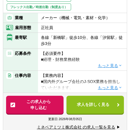
【当社の魅力】
10兆円の舵取り役として、日立グループ約
■当社は主に断熱材やガスケットなど”熱や高
フレックス出勤／時差出勤（制度あり）
600社の財務戦略を企画立案します。
温のガス、蒸気を「断つ、保つ」技術”に強み
業種
メーカー（機械・電気・素材・化学）
・会計という分析軸を通じて事業を把握し、
を持った製品を作っています。
打ち手を探る事業の現場で得た経験を糧に、
■当社製品は発電、石油化学、建材、半導
雇用形態
正社員
専門スキルを伸ばせます。
体、自動車、航空宇宙等幅広い業界と取引が
・伝統的に財務部門の裁量や権限があり、
あり、景気や業界不振に左右されにくい体制
最寄駅
各線「新橋駅」徒歩10分、各線「汐留駅」徒
CFOとの距離も近く、グローバルな経営に最
が取れています。
歩3分
も近いところで、数値発信や英語も交えた議
■当社は利益率は10％・製造業の9割と取引の
応募条件
【必須要件】
論を通じて貢献していきます。
ある安定企業です。リーマンショック時にも
■経理・財務業務経験
・日立の経理財務部門の育成方針はマルチキ
売上に大きなへこみもなく、現在まで安定的
ャリアパスであり、3～5年を目安に業務や部
に推移しています。
【歓迎要件】
をローテーションしながら、スキルの幅を広
仕事内容
【業務内容】
■英語を使った業務に取り組みたい方
げていただきます。
【働き方】
■国内外グループ会社のJ-SOX業務を担当し
■経理財務に関わる資格（簿記、他）
ジェネラリストとして、最初は会計という
■休日：土日祝休み
ていただきます。
■経理財務業務の経験（会計、決算、財務、
分野で活躍していただき、その後は例えば財
■年間休日：128日
ミネベアミツミのJ-SOX業務は、当社グルー
税務他）
務、税務、M&Aサポートなど別の領域を経験
プ全体の内部統制が有効に機能していること
この求人から
■製造業での内部統制経験者
するキャリアパスもあれば、日立の会計にこ
求人を詳しく見る
を確認し、経営成績を表す財務諸表が適正に
申し込む
の人あり！といわれるようなスペシャリスト
作成されていることを保証するための重要な
【求める人物像】
をめざすことも可能です。育成プログラムや
業務です。
更新日
2026年08月05日
■社内の多くの方と関わるので、コミュニケ
職場支援は充実しています。
■このような部門の一員として貢献できるメ
ーション能力のある方。
ミネベアミツミ株式会社 の求人一覧を見る