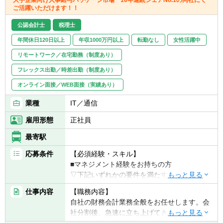
に関する論議・交渉、および監査プロセスの
ご活躍いただけます！！
・未経験の事柄にも向上心をもって取り組む
円滑な進行
姿勢のある方
公認会計士
税理士
● 高度会計論点の主導（重点項目）:
年間休日120日以上
年収1000万円以上
転勤なし
女性活躍中
・企業結合会計: M&A案件発生時における
リモートワーク／在宅勤務（制度あり）
取得関連処理（Purchase Price Allocation）の
実行・レビュー
フレックス出勤／時差出勤（制度あり）
・のれんの減損テスト: IFRS基準に基づく
オンライン面接／WEB面接（実績あり）
キャッシュ生成単位（CGU）のグルーピン
グ、将来CFの見積り、減損損失の測定プロセ
業種
IT／通信
スの主導
雇用形態
正社員
・税効果会計: IFRSベースの一時差異（特
にPPAや評価性引当金由来）の識別と、繰延
最寄駅
税金資産の回収可能性に関する慎重な検討・
判断
応募条件
【必須経験・スキル】
・税務申告書のレビュー
■マネジメント経験をお持ちの方
▽下記いずれかの要件を満たす方
● 管理会計部門・事業部門との連携:
■IFRSでの開示、連結決算等の経験
仕事内容
【職務内容】
・IFRSベースの業績管理指標を用いた管理
■事業会社/コンサルティング会社における経
自社の財務会計業務全般をお任せします。会
会計部門との密な連携
営企画・財務経理分野の業務経験5年以上
社分割後、急速に立ち上げてきた新会社の財
・新会計基準の導入や組織再編時におけ
■会計事務所・税理士事務所等での財務アド
務会計部門の責任者として、月次連結決算に