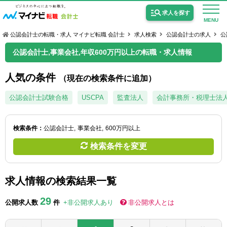
求人を探す
MENU
公認会計士の転職・求人 マイナビ転職 会計士
求人検索
公認会計士の求人
公
公認会計士,事業会社,年収600万円以上の転職・求人情報
人気の条件
（現在の検索条件に追加）
公認会計士の求人
公認会計士試験合格
USCPA
監査法人
会計事務所・税理士法
監査法人の求人
検索条件：
公認会計士
事業会社
600万円以上
公認会計士試験合格向けの求人
検索条件を変更
USCPA（米国公認会計士）の求人
求人情報の検索結果一覧
女性会計士の転職
29
公開求人数
件
+非公開求人あり
非公開求人とは
個別転職相談会・セミナー