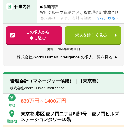
かつ
仕事内容
■職務内容
下記いずれかの要件を満たす方
WHIグループ連結における管理会計業務全般
・IFRSでの開示、連結決算等の経験
をお任せします。会社分割後、急速に立ち上
・事業会社/コンサルティング会社における経
げてきた新会社の管理会計部門の責任者とし
営企画・財務経理分野の業務経験5年以上
て、仕組みの構築から業務遂行までを行いな
この求人から
・会計事務所・税理士事務所等での財務アド
求人を詳しく見る
がら、新たな管理会計体制を構築していただ
申し込む
バイザリー経験。事業計画策定・モニタリン
きます。
グ支援、管理会計導入、M＆A等におけるDD
更新日
2026年08月10日
経験など
【具体的には】
・監査法人における監査経験
株式会社Works Human Intelligence の求人一覧を見る
- 経営に資する有益な管理会計情報の提供
・会計士または税理士資格をお持ちの方
- 中期経営計画策定、年間予算策定、キャッ
シュフロー予算策定
【歓迎経験・スキル】
- タイムリーな着地見込み・見通しの作成及
・IT、ソフトウェアサービス業界における経
管理会計（マネージャー候補）｜【東京都】
び管理
理経験、監査経験
株式会社Works Human Intelligence
- 財務分析に基づいた各部門への提言
・新規事業、システム導入、決算早期化、そ
- コスト分析・コスト構造改善活動のリード
の他経理財務における業務改善経験
830万円～1400万円
・税務申告経験
年収
変革の原動力として 不確実性の高いビジネス
東京都 港区 虎ノ門二丁目6番1号 虎ノ門ヒルズ
環境下で 数値管理や財務分析のスキルを駆使
＜以下のような方をお待ちしています＞
ステーションタワー10階
し、ビジネスリーダーへ冷静かつ的確なアド
勤務地
・主体性をもって、積極的且つ柔軟に業務に
バイスを行い 適切にリスクレベルをコントロ