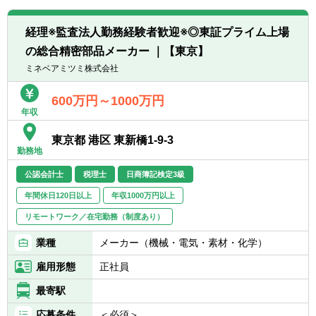
1つの機能に閉じず、中期経営計画、事業別
す。自らの専門知識で会社のスピード感を支
PL分析、KPI設計、財務戦略といった 企業成
えるタフさと誇りを持てる環境です。
経理※監査法人勤務経験者歓迎※◎東証プライム上場
長の根幹をつくる領域を一気通貫で担当でき
ます。キャリアとして極めて希少性の高いス
・主体的に動く「高成長マインドの若手」を
の総合精密部品メーカー ｜【東京】
キルセットが身につきます。
率いる、マネジメント
ミネベアミツミ株式会社
当社のメンバーは、会社が掲げる「やる気の
ある人を広く受け入れ、結果に報いる」とい
600万円～1000万円
うカルチャーに共鳴して集まった、圧倒的に
年収
成長意欲の高い若手ばかりです。 指示を待つ
だけの組織ではなく、自主的に勉強に励む彼
東京都 港区 東新橋1-9-3
勤務地
らのポテンシャルをさらに引き出し、チーム
および「組織全体の専門性・貢献力UP」を推
公認会計士
税理士
日商簿記検定3級
進するリーダーシップを実践・磨くことがで
年間休日120日以上
年収1000万円以上
きます。
リモートワーク／在宅勤務（制度あり）
・結果を出した分だけ正当に評価。社歴や年
齢の壁は一切なし
業種
メーカー（機械・電気・素材・化学）
年功序列は排除しています。あなたが課を率
雇用形態
正社員
いて組織をアップデートし、結果を出せば、
社歴に関係なく早期に「単体・連結の統括責
最寄駅
任者」や「子会社の経理責任者」へとステッ
応募条件
＜必須＞
プアップ。出した成果には、ポストと報酬で