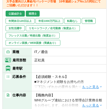
取り組む姿勢のある方
大手企業向け人事給与パッケージ市場 16年連続シェアNo.1の同社にて
ールしながら目標を達成させていきます。オ
ご活躍いただけます！！
・曖昧かつ不確実な環境の中でも、指示を待
フェンス＆ディフェンス両側面を兼ね備えた
つことなく、自ら考え行動し結果を出せる方
公認会計士
税理士
ビジネスの成長にダイレクトに貢献できる職
・未経験の事柄にも向上心をもって取り組む
種です。
姿勢のある方
年間休日120日以上
年収1000万円以上
転勤なし
管理職
女性活躍中
リモートワーク／在宅勤務（制度あり）
■本ポジションの魅力
・強固なビジネスモデルによって大きく成長
フレックス出勤／時差出勤（制度あり）
していく企業において、未完成の管理会計部
オンライン面接／WEB面接（実績あり）
門の成長を自らの手で作っていくことができ
ます。経営に与える影響も非常に大きく、や
業種
IT／通信
りがいのある仕事です。
雇用形態
正社員
■キャリアパス：
最寄駅
・スキル/マネジメント経験など資質やご意向
に合わせ、社内の状況に合わせ財務部門・関
応募条件
【必須経験・スキル】
連するプロジェクト内での幅広いキャリア形
■マネジメント経験をお持ちの方
成も可能です。
▽下記いずれかの要件を満たす方
■IFRSでの開示、連結決算等の経験
仕事内容
【職務内容】
■会社・事業の魅力
■事業会社/コンサルティング会社における経
WHIグループ連結における管理会計業務全般
複雑化多様化する数々の社会課題に対し、人
営企画・財務経理分野の業務経験5年以上
をお任せします。会社分割後、急速に立ち上
の知恵を結集し解決することで「はたらく」
■会計事務所・税理士事務所等での財務アド