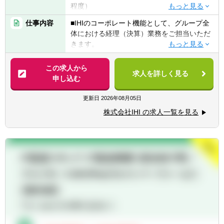
ます。予めご了承ください。
程度）
業務だけではないチャレンジングな環境で
■売上高1,000億円以上を超える企業での決
す。
仕事内容
■IHIのコーポレート機能として、グループ全
算・開示業務経験
■同社内全体を客観的に見渡すことができ、
体における経理（決算）業務をご担当いただ
広い視野を持って仕事を進めることができま
きます。
【歓迎経験・スキル】
す。
同社ではエネルギー、社会インフラ、産業機
■公認会計士の資格をお持ちの方
■J-SOXを通じて、サステナビリティを高
械、航空・宇宙・防衛など多様な事業をグロ
この求人から
■製造業（特に機械系）での経理・財務実務
め、会社の発展に貢献することができます。
求人を詳しく見る
ーバルに展開しており、今後更なるグローバ
申し込む
の経験
■同社の屋台骨を支える、やりがいのある仕
ルでの成長を目指すための、IHIの単体決算あ
■IFRSを適用した決算・開示等の業務経験
事です。
るいはIHIグループの連結決算の取りまとめ業
更新日
2026年08月05日
■SAPを利用した経理・財務実務の経験
務を、ご経験によってお任せいたします。
■FP&Aの実務経験
株式会社IHI の求人一覧を見る
■監査法人にて製造業に対する監査業務の経
単に経理担当として作業や取り纏めをしても
験
らうというだけでなく、経理の専門性を追求
■財務・経理機能の強化や高度化、戦略実行
し、それを軸としつつ、コーポレートとして
に携わった経験をお持ちの方
の財務機能の強化や高度化、戦略実行に貢献
■ビジネスレベルの英語力
していただきたいと考えています。
【求める人物像】
【業務内容】
■多面的な視点で、あるべき会計方針・処理
単体または連結決算の取りまとめとして以下
の検討に自律的に取り組み、リーダーシップ
の業務をお任せ致します。
を発揮できる方
◆月次、四半期、年度末決算における計数取