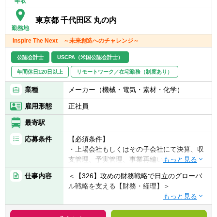
年収
長余地があり、様々な面でのレベルアップが
＜部署構成について＞
必要です。
東京都 千代田区 丸の内
東京本部の経理部としては総勢約40名おり、
勤務地
その中でも、①税務②決算・開示③会計、ほ
現在、本社経理部には20名を超えるメンバー
Inspire The Next ～未来創造へのチャレンジ～
か各プロジェクト推進のチームで構成されて
が在籍しています。ほとんどのメンバーが、
います。
20代、30代という若手が活躍する、活気のあ
公認会計士
USCPA（米国公認会計士）
まずは、ご担当業務に応じチームに所属いた
る組織です。企業理念「やる気のある人を広
年間休日120日以上
リモートワーク／在宅勤務（制度あり）
だきますが、繁閑の状況によってはお互いの
く受け入れ、結果に報いる組織を作ります」
チームをフォローしあうこともあり、協力的
に共感し集まった「成長意欲」の高い優秀な
業種
メーカー（機械・電気・素材・化学）
な風土でもあります。
メンバーが、互いに良い影響・刺激を与え合
雇用形態
正社員
い、切磋琢磨しています。
＜会社の特徴＞
最寄駅
【更なる成長を続けるカギ ～オーガニック
これまでのやり方に固執せず、変化に即応で
成長×M＆A成長～】
応募条件
きる強靭な組織へと進化させるため、ガバナ
【必須条件】
同社は1951年に日本で初めてのミニチュアベ
ンス強化とメンバー育成を牽引し、共に「不
・上場会社もしくはその子会社にて決算、収
アリング専業メーカーとして誕生し、この約
動産業界日本一」の目標を達成しませんか？
支管理、予実管理、事業再編いずれかの経験
70年間、積極的なM&Aを経て企業を拡大して
をお持ちの方(2年以上)
まいりました。
仕事内容
＜【326】攻めの財務戦略で日立のグローバ
・TOEIC730点以上
べアリングに代表される超精密機械加工部品
ル戦略を支える【財務・経理】＞
から、モーターやセンサー、半導体など、幅
【歓迎条件】
広い先端技術により高精度な製品を世界に供
【配属組織名】
・FP&Aもしくは連結決算のご経験をお持ち
給しており、
財務統括本部 経理部 もしくは 財務戦略部