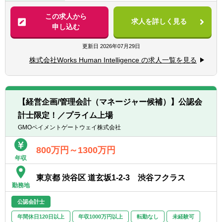
げてきた新会社の管理会計部門の責任者とし
を楽しくする。我々はこれをミッションにし
バイザリー経験
て、仕組みの構築から業務遂行までを行いな
ています。HR Techのリーディングカンパニ
この求人から
・事業計画策定・モニタリング支援、管理会
求人を詳しく見る
がら、新たな管理会計体制を構築していただ
ーとして、顧客数1,200法人グループ、契約
申し込む
計導入、M&A等におけるDD経験など
きます。
継続率98%、大手企業グループ3社に1社がお
■監査法人における監査経験
客様、定額サービス料をベースに無償バージ
更新日
2026年07月29日
■会計士または税理士資格をお持ちの方
【具体的には】
ョンアップをし、常に人事業務の最先端を機
株式会社Works Human Intelligence の求人一覧を見る
■経営に資する有益な管理会計情報の提供
能として網羅し提供。つまり、世の中の「働
【歓迎経験・スキル】
■中期経営計画策定、年間予算策定、キャッ
く」のプラットフォームを創る圧倒的なノウ
■IT、ソフトウェアサービス業界における経
シュフロー予算策定
ハウがあります。
理経験、監査経験
■タイムリーな着地見込み・見通しの作成及
？Profile Book：
■新規事業、システム導入、決算早期化、そ
【経営企画/管理会計（マネージャー候補）】公認会
び管理
https://speakerdeck.com/whisaiyo/works-
の他経理財務における業務改善経験
計士限定！／プライム上場
■財務分析に基づいた各部門への提言
human-intelligence
■税務申告経験
■コスト分析・コスト構造改善活動のリード
GMOペイメントゲートウェイ株式会社
■環境の魅力
【求める人物像】
変革の原動力として 不確実性の高いビジネス
800万円～1300万円
わたしたちは社員自身が、もっとも「はたら
■主体性をもって、積極的且つ柔軟に業務に
年収
環境下で数値管理や財務分析のスキルを駆使
く」を楽しんでいる状態を体現します。そし
取り組む姿勢のある方
し、ビジネスリーダーへ冷静かつ的確なアド
て財務としては会社の成長の基盤での部分を
■曖昧かつ不確実な環境の中でも、指示を待
東京都 渋谷区 道玄坂1-2-3 渋谷フクラス
バイスを行い 適切にリスクレベルをコントロ
支え、経営直下の部門にて、スタートしたば
つことなく、自ら考え行動し結果を出せる方
勤務地
ールしながら目標を達成させていきます。オ
かりの組織の中で仕組み自体を構築していく
■未経験の事柄にも向上心をもって取り組む
フェンス＆ディフェンス両側面を兼ね備えた
面白さを味わうことができます。
公認会計士
姿勢のある方
ビジネスの成長にダイレクトに貢献できる職
年間休日120日以上
年収1000万円以上
転勤なし
未経験可
種です。