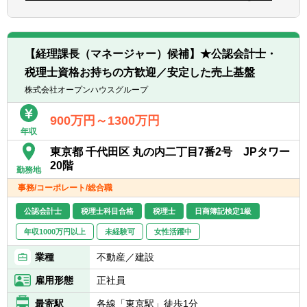
コスト構造、KPIなど）
し、自走して業務を推進できる力
【組織構成】
・経営層向けレポートの作成、改善示唆の提
・経理部：14名
案
【Want要件】
└内訳 部長1名（30代）、マネージャー3名
■急成長環境や上場企業でのコーポレート業
【経理課長（マネージャー）候補】★公認会計士・
（40代～50代）、担当10名（20代～40代）
■経営管理指標・KPI体系の設計と運用
務経験
└男女比5:5
税理士資格お持ちの方歓迎／安定した売上基盤
・重要KPIの定義・可視化・モニタリングの
■経営陣へのレポーティングまたは提案経験
※半数以上中途採用入社
仕組み構築
株式会社オープンハウスグループ
■マネジメントもしくはリーダー経験(人数規
時間/月（※あくまでも目安となります）
・経営管理の高度化に向けた分析・改善
模不問)
900万円～1300万円
■自ら手を動かして業務推進をしてきた方
年収
■経営企画 / 管理会計領域のシステム・プロセ
ス整備
東京都 千代田区 丸の内二丁目7番2号 JPタワー
※上記に加え、AI活用No.1企業グループへの
・予算管理や管理会計に関わる業務プロセス
20階
取組を加速するため、生成AI（最新のIT技
勤務地
の改善
術・ツール）に対する興味関心がある方
事務/コーポレート/総合職
・システム導入・運用改善による効率化・精
度向上
公認会計士
税理士科目合格
税理士
日商簿記検定1級
年収1000万円以上
未経験可
女性活躍中
■グループ全体の資金効率最大化に向けた財
務戦略の立案・実行
業種
不動産／建設
・資本効率・キャッシュフロー最適化に向け
た施策検討
雇用形態
正社員
・事業拡大に必要となる財務戦略・資金施策
最寄駅
各線「東京駅」徒歩1分
の立案