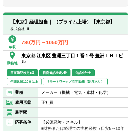
ンバーを募集しています。
■定常業務実行力。
【働く環境】
■企画力・チャレンジ精神のある方だと尚良
①財務統括本部における会計業務は、経理部
【具体的には】
し。
(決算・法定開示等の財務会計を担当)と財務
■国内グループ会社の全社統制レビュー業務
【東京】経理担当｜ （プライム上場）【東京都】
戦略部(予算管理等、日立グループ業績を取り
■海外グループ会社の全社統制レビュー業務
纏める管理会計担当)の大きく二つがありま
株式会社IHI
■国内グループ会社のプロセス統制テスト/レ
す。
ビュー業務
経理部は個別決算、連結決算合わせて30名
780万円～1050万円
■海外グループ会社のプロセス統制レビュー
程度、財務戦略部は20名弱程度で構成されて
年収
業務
います。
東京都 江東区 豊洲三丁目１番１号 豊洲ＩＨＩビ
■不備改善・報告業務
年齢層は20代後半～40代と幅広く、特に経
ル
■内部統制業務の改善活動
勤務地
理部はキャリア採用者も半数近くおり、多様
■同社の屋台骨を支える、やりがいのある仕
な人財が活躍しています。
日商簿記検定1級
日商簿記検定2級
公認会計士
事です。
②在宅勤務制度も活用しています。
※ご本人の適性に合わせて、お任せする業務
年間休日120日以上
リモートワーク／在宅勤務（制度あり）
出社頻度は業務の状況にもよりますが、平
を決定していきます。
均週2～3日程度です。
先輩社員がおりますので、未経験の方でも
業種
メーカー（機械・電気・素材・化学）
また繁忙期が事前にはっきりしているた
大丈夫です。
め、夏季・冬季休暇などは計画的に長めに
雇用形態
正社員
（2週間超前後）とっています。
【やりがい・魅力】
最寄駅
■同社経営統合の機会が多いため、内部統制
※上記内容は、募集開始時点の内容であり、
応募条件
【必須経験・スキル】
業務にも新たな仕組みや体制を整えたりする
入社後必要に応じて変更となる場合がござい
■財務または経理での実務経験（目安5～10年
ような企画力を求められることもあり、定常