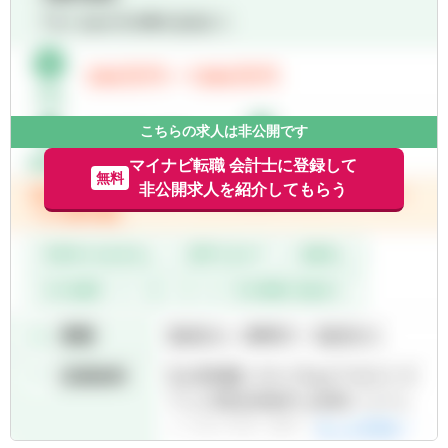
ンを行うため、高い視座での意思決定プロセ
務フローの効率化 / 決算早期化推進 / 会計基
スに触れ、論理的思考力・経営感覚が磨かれ
準・税法改正に伴う対応）
る環境です。
6．システム導入等に関するプロジェクト推
■チーム内外の会計士・弁護士をはじめ、監
進（組織をアップデートするDX推進のリー
査法人や税理士など多様なプロフェッショナ
ド）
ルと協働する機会が豊富で、専門性とビジネ
7．連結決算・開示書類作成の取りまとめ
こちらの求人は非公開です
ス知識をバランスよく伸ばせます。
8．財務部支援、子会社支援、海外拠点支援
■弊社は連結決算にIFRSを適用しており、
（M&Aに伴う子会社の体制構築やガバナンス
マイナビ転職 会計士に登録して
無料
IFRSの知識・実務経験を習得できる希少な学
強化）
非公開求人を紹介してもらう
習機会があります。
【ポジションの魅力】
【魅力】
・絶え間なく生まれる「会計論点、課題」に
①経営に極めて近いポジションで、意思決定
挑む
の中枢を担える
急成長を続ける当社では、M&Aで新たな会社
経営層へのレポーティング・議論の機会が多
がグループに加わったり、新規事業などによ
く、“経営が何を考え、どの情報で判断し、ど
り、これまでにない新たな取引が発生する場
う事業を動かしていくか”を最前線で体感でき
面があります。「前例がないから処理できな
る環境です。財務数値の解釈だけでなく、経
い」ではなく、「この新しい変化を、最新の
営視点の判断力が磨かれます。
会計基準や税法に照らし合わせてどう正しく
②経企 × 管理会計 × 財務戦略を横断し、“経
着地させるか」を、自らロジカルに考え抜
営基盤をつくる側”へ回れる
き、仕組みを創り上げていく面白さがありま