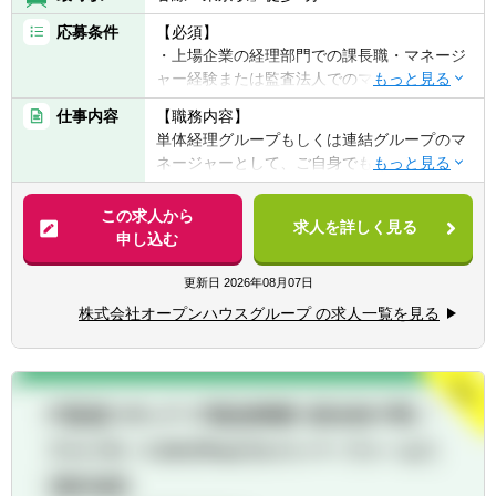
応募条件
【必須】
■その他、経営企画／管理会計／財務戦略に
・上場企業の経理部門での課長職・マネージ
関連する業務全般
ャー経験または監査法人でのマネージャー経
験
【組織について】
仕事内容
【職務内容】
■経理財務統括部は「単体経理財務室」と
単体経理グループもしくは連結グループのマ
【歓迎】
「連結経理財務部」で構成されていますが、
ネージャーとして、ご自身でも重要論点やコ
・公認会計士 / 税理士 / 日商簿記1級 /
組織の垣根を越えて情報共有・業務連携を積
ア実務に手を動かしながら、以下の業務全般
USCPA（米国公認会計士）
極的に行う一体的なチームです。
の取りまとめをお任せします。メンバーの育
この求人から
求人を詳しく見る
■組織は約15名で構成されており、うち5名は
成や指導を通じて「経理組織の専門性・貢献
申し込む
大手監査法人出身の公認会計士です。
力UP」を強力に推し進めつつ、業務の効率
■また、法務部門には複数の弁護士が在籍し
化・最適化を図っていただきます。
更新日
2026年08月07日
ており、日常的に専門知識に触れ、学び続け
株式会社オープンハウスグループ の求人一覧を見る
られる環境が整っています
1．月次・四半期・年次決算（当社及びグル
ープ会社）の統括・進捗管理
【キャリアパス】
2．会計監査対応、複雑な会計論点の整理・
■成長を続ける当社のビジネス最前線に関わ
方針決定
る部門と連携し、新規事業の検討や事業構造
3．税務関連業務のマネジメント
の理解など、経営に直結する業務に携わる機
4．会社法に基づく計算書類の作成・レビュ
会が多数あります。
ー
■経営層への直接的な報告・ディスカッショ
5．会計業務フローの整備・最適化（既存業