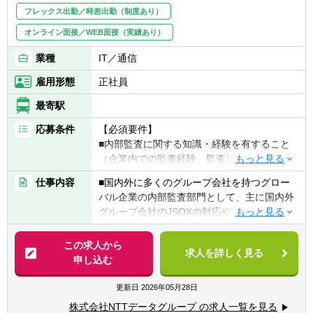
力として 不確実性の高いビジネス環境下で数
て財務としては会社の成長の基盤での部分を
フレックス出勤／時差出勤（制度あり）
値管理や財務分析のスキルを駆使し、ビジネ
支え、経営直下の部門にて、スタートしたば
オンライン面接／WEB面接（実績あり）
スリーダーへ冷静かつ的確なアドバイスを行
かりの組織の中で仕組み自体を構築していく
い 適切にリスクレベルをコントロールしなが
面白さを味わうことができます。
業種
IT／通信
ら目標を達成させていきます。オフェンス＆
雇用形態
正社員
ディフェンス両側面を兼ね備えたビジネスの
■募集背景：会社全体の財務会計強化のため
成長にダイレクトに貢献できる職種です。
最寄駅
【ポジションの魅力】
応募条件
■本ポジションの魅力
【必須要件】
強固なビジネスモデルによって大きく成長し
・強固なビジネスモデルによって大きく成長
■内部監査に関する知識・経験を有すること
ていく企業において、未完成の財務会計部門
していく企業において、未完成の財務会計部
（企業内での監査経験、監査法人での監査経
の成長を自らの手で作っていくことができま
門の成長を自らの手で作っていくことができ
験等）
仕事内容
■国内外に多くのグループ会社を持つグロー
す。経営に与える影響も非常に大きく、やり
ます。経営に与える影響も非常に大きく、や
■ビジネスレベルの英会話（英語での会議、
バル企業の内部監査部門として、主に国内外
がいのある仕事です。
りがいのある仕事です。
メール、インタビューなど）
グループ会社のJSOXの対応や内部監査を行
う。
【キャリアパス】
■キャリアパス：
【歓迎条件】
スキル/マネジメント経験など資質やご意向に
この求人から
・スキル/マネジメント経験など資質やご意向
■海外に本社機能を持つ企業グループにおけ
求人を詳しく見る
■社内の監査チームのみでなく、海外グルー
合わせ、社内の状況に合わせ財務部門・関連
申し込む
に合わせ、社内の状況に合わせ財務部門・関
る内部監査経験、海外に子会社がある企業グ
プ会社の監査部門や監査の窓口となる組織と
するプロジェクト内での幅広いキャリア形成
連するプロジェクト内での幅広いキャリア形
ループでの内部監査経験など
連携の上、同グループの内部統制の評価を推
も可能です。
更新日
2026年05月28日
成も可能です。
■他言語力：英語、中国語、スペイン語
進する。
■資格：公認内部監査人（CIA）、公認情報シ
株式会社NTTデータグループ の求人一覧を見る