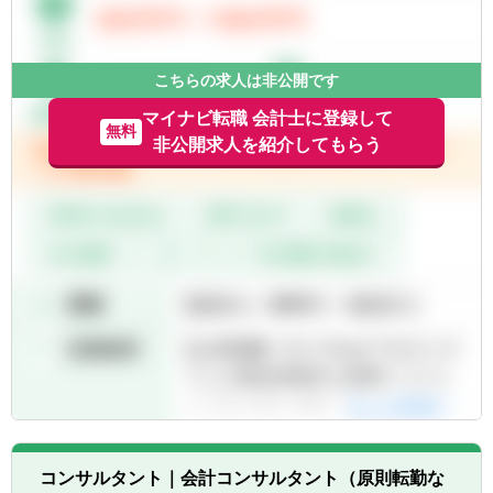
■経理プロセスの変革や業務改善に積極的に
りまとめ
チャレンジする強い意欲を持った方
◆グループ各社からのデータ収集、精査、統
■自身の専門性を活かしながら、継続的にキ
合プロセスの管理（海外グループ企業とのコ
ャリアの開発に努めつつ、財務・経理部門の
こちらの求人は非公開です
ミュニケーションも発生します）
機能強化や高度化、戦略実行に携わりたいと
◆監査対応（外部監査法人および内部監査部
マイナビ転職 会計士に登録して
いう思いをお持ちの方
無料
門）を含む決算プロセスの効率化検討・推進
非公開求人を紹介してもらう
■経営陣に近いコーポレートの立場、経営を
◆有価証券報告書、半期報告書の作成と提出
支える視点を持って業務に取り組みたいとい
◆投資家や外部ステークホルダーに向けた開
う意欲を持った方
示資料の準備
※業務のキャッチアップ後には、会計基準や
制度変更時における導入検討や社内適用方針
の策定、決算業務の高度化・効率化などの企
画的側面にも携わっていただくことを想定し
ています。
【アピールポイント】
■高い技術力を生かしてグローバルで事業展
開をしていることから、ダイナミックな仕事
に従事することができます。
コンサルタント｜会計コンサルタント（原則転勤な
■CEOの右腕であるコーポレートの中核部門