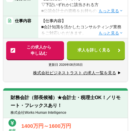
▽下記いずれかに該当される方
■公認会計士の資格をお持ちの方
（試験合格者の方でも応募可能です）
仕事内容
【仕事内容】
■連結会計・開示業務の知識もしくは実務経
■会計知識を活かしたコンサルティング業務
験
をご対応いただきます。
※コンサルティング経験、システム知識は問
いません。
この求人から
求人を詳しく見る
具体的には・・・
申し込む
■現状の課題をヒアリングし、今後の会計体
【求める人物像】
制や内部統制に関する提案。必要に応じて、
更新日
2026年08月05日
■連結会計、退職給付会計、時価会計などの
最適な自社製品をお勧めすることもござま
国際会計基準に準拠した、新しい会計基準の
株式会社ビジネストラスト の求人一覧を見る
す。その後、システム導入に立ち会う流れと
フィールドで専門性を深めたい方
なります。
■経営戦略とディスクロージャーを会計・シ
ステムの両面からサポートしたい方
■会計ソフトを導入する際は会計ソフトの操
財務会計（部長候補）★会計士・税理士OK！／リモ
作方法を教えたり、実際にデータを入力して
ート・フレックスあり！
シミュレーション等を行ないます。期間とし
ては約2ヶ月～3ヶ月程度、週に1回のペース
株式会社Works Human Intelligence
で訪問し、しっかりとお客様とのリレーショ
ンを築いていただきます。
1400万円～1600万円
年収