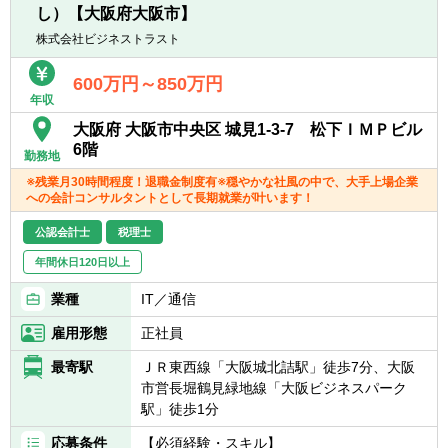
として、高い専門性を持ちながらIHIグループ
し）【大阪府大阪市】
全体の決算・開示をリードしていくことがで
株式会社ビジネストラスト
きます。
■連結決算をとりまとめながら、株式市場と
600万円～850万円
の対話の基礎となる成長戦略ストーリー策定
年収
にも携わることができます。
大阪府 大阪市中央区 城見1-3-7 松下ＩＭＰビル
■オペレーショナルエクセレンスを目指し、
6階
勤務地
業務の高度化・効率化や会計基準・制度の策
定などの企画系業務にも携わる機会がありま
※残業月30時間程度！退職金制度有※穏やかな社風の中で、大手上場企業
への会計コンサルタントとして長期就業が叶います！
す。
■事業側と経営層・取締役会の橋渡しとし
公認会計士
税理士
て、俯瞰的な経営の視点を学ぶことができま
す。
年間休日120日以上
■希望に応じて、将来的にはローテーション
業種
IT／通信
で国内・海外の関係会社へ出向する可能性も
あり、より経営に近いポジションで業務を行
雇用形態
正社員
う機会があります。
最寄駅
ＪＲ東西線「大阪城北詰駅」徒歩7分、大阪
市営長堀鶴見緑地線「大阪ビジネスパーク
駅」徒歩1分
応募条件
【必須経験・スキル】