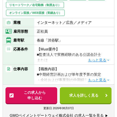
■募集背景
リモートワーク／在宅勤務（制度あり）
会社全体の財務会計強化のため
【ポジションの魅力】
オンライン面接／WEB面接（実績あり）
強固なビジネスモデルによって大きく成長し
■社員インタビュー：
ていく企業において、未完成の管理会計部門
業種
https://www.career.works-
インターネット／広告／メディア
の成長を自らの手で作っていくことができま
hi.co.jp/people/people_18
雇用形態
正社員
す。経営に与える影響も非常に大きく、やり
がいのある仕事です。
■働き方：テレワーク、フレックス
最寄駅
各線「渋谷駅」
・当社はテレワーク制度として、自宅での勤
【キャリアパス】
応募条件
【Must要件】
務が可能なほか、所定の期間内で国内遠距離
スキル/マネジメント経験など資質やご意向に
■監査法人で実務経験のある公認会計士
での在宅勤務が可能、また一律10万円の手当
合わせ、社内の状況に合わせ財務部門・関連
または
を支給し、生産性の高い働き方を支援してい
するプロジェクト内での幅広いキャリア形成
■コンサルティングファーム等における
ます。
仕事内容
【職務内容】
も可能です。
FP&A・管理会計等の実務経験やプロジェク
・20代の管理職登用実績あり
■中期経営計画および単年度予算の策定
ト経験
・時差出勤可能
・全社および事業別の中期経営計画の立案・
更新
▽知識・スキル
テレワーク：1日～5日/週（在宅勤務メイン、
・単年度予算の策定プロセスの設計・推進
この求人から
■PL／BS／CFの基礎的理解、および数値を用
臨機応変に出社と在宅勤務を利用可能）
求人を詳しく見る
申し込む
いた分析・示唆出しができる
残業時間 ：通常時20～30時間/月、繁忙期
■事業・部門・グループ会社別の収益性分析
■経営層・事業部門と建設的に議論できるコ
（1～3月）40時間/月（※あくまでも目安とな
とレポーティング
更新日
2026年08月07日
ミュニケーション力・論理的思考力
ります）
・各事業・部門・子会社のPL分析（収益性、
■新しい領域にも主体的にキャッチアップ
GMOペイメントゲートウェイ株式会社 の求人一覧を見る