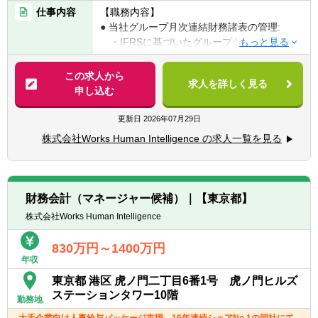
・監査法人でのIFRS監査経験（マネージャー
仕事内容
【職務内容】
以上）
● 当社グループ月次連結財務諸表の管理:
・上場企業における有価証券報告書等の開示
・IFRSに基づいたグループ各社の連結パッ
業務経験
ケージの精査および連結決算プロセスの統括
・企業結合会計または税効果会計の実務経験
・グループ内会計ポリシーの策定・更新お
この求人から
・IFRSに関する高度な専門知識（特に企業結
求人を詳しく見る
よびメンバーへの教育・浸透
申し込む
合、税効果会計、減損会計）
・IFRS特有の会計処理（収益認識、リー
・論理的思考に基づき、複雑な会計処理を監
ス、金融商品等）の適切な運用と管理
更新日
2026年07月29日
査法人や経営層へ説明できる能力
・会計上の見積りや判断が必要な領域におけ
株式会社Works Human Intelligence の求人一覧を見る
● 月次予実分析と経営報告:
る、文書化能力と交渉力
・IFRSベースの決算数値に基づいた予算対
・公認会計士等の資格の保持者
実績の差異分析、および経営上のリスク・機
・英語力: 基準書（英文）の読解や、株主・
会の特定
監査法人とのコミュニケーションが可能なレ
財務会計（マネージャー候補）｜【東京都】
・KPI分析（EBITDA等）を含む、経営会議
ベル
株式会社Works Human Intelligence
資料の作成・報告
・M&A関連業務への関与経験
830万円～1400万円
● 四半期・年次報告と監査対応:
＜以下のような方をお待ちしています＞
年収
・IFRSに基づく四半期・年次連結財務諸表
・主体性をもって、積極的且つ柔軟に業務に
東京都 港区 虎ノ門二丁目6番1号 虎ノ門ヒルズ
および開示書類（有価証券報告書等）、経営
取り組む姿勢のある方
ステーションタワー10階
報告資料の作成・報告
勤務地
・曖昧かつ不確実な環境の中でも、指示を待
・監査法人とのIFRS解釈や会計上の見積り
つことなく、自ら考え行動し結果を出せる方
大手企業向け人事給与パッケージ市場 16年連続シェアNo.1の同社にて