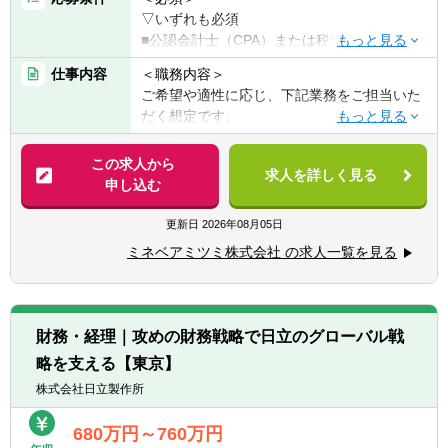
▽いずれも必須
ダイレクトに報います。
■公認会計士（CPA）または税理士（財務諸
表科目の合格者でも可）
【募集背景】
仕事内容
＜職務内容＞
■監査法人にて事業会社向けの監査経験を有
「バックオフィスの守りの管理職」ではな
ご希望や適性に応じ、下記業務をご担当いた
する方
く、「不動産業界日本一」になるために会社
だく想定です。
■下記いずれかのご経験をお持ちの方
の成長を支え、加速させる「攻めの経理」を
―決算業務（連結・単体）、開示資料作成
・IFRS
リードする
―税務申告関連
この求人から
・M&Aにおける監査
求人を詳しく見る
―企業買収にかかる企業結合会計・PPA・の
申し込む
・企業価値評価
東証プライム上場、売上高1兆円、時価総額1
れん評価等
・アドバイザリー
兆円を突破し、さらなる高みへと猛進を続け
―各種プロジェクトの推進
更新日
2026年08月05日
るオープンハウスグループ。前例のないスピ
＜歓迎＞
ードで「不動産業界日本一」の高みを目指す
ミネベアミツミ株式会社 の求人一覧を見る
＜募集背景＞
■英語対応が可能な方
ため、既存事業の圧倒的拡大と積極的な
売上2.5兆円への成長を目指す同社は、企業買
M&A、新規事業開発を圧倒的なスピードで進
収や海外展開を積極的に行っており、今後の
めています。
成長を支える熱意のある積極的な経理スタッ
財務・経理｜攻めの財務戦略で日立のグローバル戦
フを募集しております。
この急速なグループの成長と多角化に伴い、
略を支える【東京】
経営の意思決定を支える財務・経理基盤の強
＜経験できること＞
株式会社日立製作所
化は一刻の猶予も許されません。当社グルー
専門のご経験を活かし、経理職としてのスキ
プは大企業でありながら急成長中の企業です
ルアップが可能です。
680万円～760万円
が、経理部は会社規模に比べるとまだまだ成