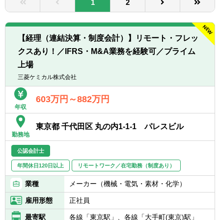
1
2
転職お役立ち情報
ご利用ガイド
【経理（連結決算・制度会計）】リモート・フレッ
非公開求人とは？
クスあり！／IFRS・M&A業務を経験可／プライム
上場
サービス紹介
三菱ケミカル株式会社
転職お役立ち情報
603万円～882万円
業界情報
年収
東京都 千代田区 丸の内1-1-1 パレスビル
求人情報
勤務地
公認会計士
年間休日120日以上
リモートワーク／在宅勤務（制度あり）
業種
メーカー（機械・電気・素材・化学）
雇用形態
正社員
最寄駅
各線「東京駅」、各線「大手町(東京)駅」