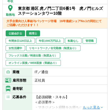
年収
理・事業管理・財務などの領域も含めた経
東京都 港区 虎ノ門二丁目6番1号 虎ノ門ヒルズ
理・財務部門内でのご活躍を想定していま
ステーションタワー10階
す。
勤務地
■IFRS連結決算
大手企業向け人事給与パッケージ市場 16年連続シェアNo.1の同社にて
■会社法決算
ご活躍いただけます！！
■金融商品取引法に基づくディスクロージャ
公認会計士
税理士
ー業務
■M&A・組織再編等のプロジェクト業務にお
年間休日120日以上
年収1000万円以上
転勤なし
管理職
ける会計論点の検討 等
女性活躍中
リモートワーク／在宅勤務（制度あり）
【テレワークの利用頻度】
フレックス出勤／時差出勤（制度あり）
テレワーク中心となっておりますが、業務の
オンライン面接／WEB面接（実績あり）
必要に応じて出社の機会があります。（出社
に制約があるわけではありません）
業種
IT／通信
雇用形態
正社員
最寄駅
応募条件
【必須経験・スキル】
＜必須要件＞
・マネジメント経験をお持ちの方