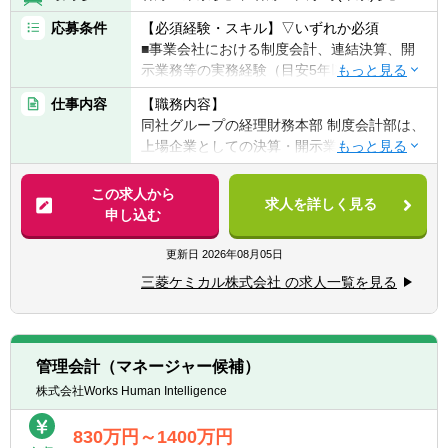
応募条件
【必須経験・スキル】▽いずれか必須
■事業会社における制度会計、連結決算、開
示業務等の実務経験（目安5年以上）
■監査法人における会計監査業務の経験（目
仕事内容
【職務内容】
安5年以上）
同社グループの経理財務本部 制度会計部は、
■語学力：社内外の関係者と、メールや会話
上場企業としての決算・開示業務を担うとと
等を通じて英語でコミュニケーションがとれ
もに、グループ全体の事業活動を適切に「数
ること
字」という形で社会へ発信する役割を担って
この求人から
求人を詳しく見る
います。
申し込む
【歓迎経験・スキル】
■公認会計士
【具体的には】
更新日
2026年08月05日
■IFRS適用企業における制度会計業務経験
三菱ケミカルグループ・三菱ケミカルの制度
■上場企業における連結決算・開示業務経験
三菱ケミカル株式会社 の求人一覧を見る
会計関連業務を担当いただきます。
■有価証券報告書、決算短信等の作成経験
また、単なる決算・開示業務に留まらず、新
■会計方針の策定・運用経験
たな会計基準への対応や会計方針の検討、事
■新会計基準導入プロジェクトへの参画経験
業部門や経営層との協働を通じて、グループ
■M&A、事業再編、組織再編等に伴う会計論
管理会計（マネージャー候補）
全体に影響を与える制度会計上の課題解決に
点の検討経験
株式会社Works Human Intelligence
も携わっていただきます。
■監査法人との協議・折衝経験
中長期的には、ご本人の適性・キャリアイメ
■海外子会社を含むグローバル会計業務経験
830万円～1400万円
ージも踏まえ、制度会計に限定せず、経営管