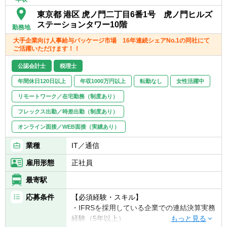
東京都 港区 虎ノ門二丁目6番1号 虎ノ門ヒルズ
《当社システム》
ステーションタワー10階
勤務地
■BTreXシリーズ
大手企業向け人事給与パッケージ市場 16年連続シェアNo.1の同社にて
・連結会計システム／有価証券管理システム
ご活躍いただけます！！
／退職給付債務計算システム／退職金管理シ
ステム／金融商品自価算定システム
公認会計士
税理士
年間休日120日以上
年収1000万円以上
転勤なし
女性活躍中
リモートワーク／在宅勤務（制度あり）
フレックス出勤／時差出勤（制度あり）
オンライン面接／WEB面接（実績あり）
業種
IT／通信
雇用形態
正社員
最寄駅
応募条件
【必須経験・スキル】
・IFRSを採用している企業での連結決算実務
経験（5年以上）