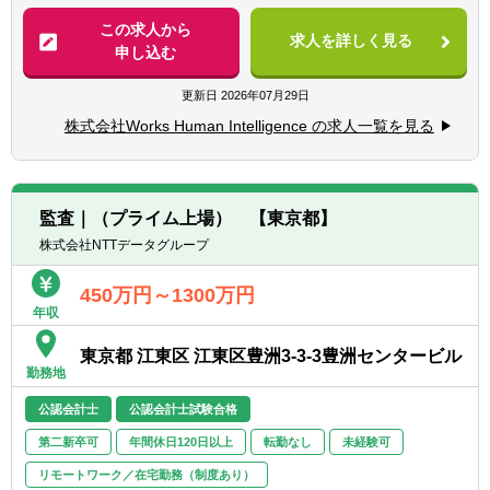
る、財務・税務・管理上のシミュレーション
バイザリー経験
おける仕組みの構築から経営会議資料の作成
と実行支援
この求人から
・事業計画策定・モニタリング支援、管理会
求人を詳しく見る
までを行いながら、上場企業レベルの財務会
申し込む
計導入、M&A等におけるDD経験など
計ができる、財務会計体制を構築していって
■会社・事業の魅力
■監査法人における監査経験
いただきます。
複雑化多様化する数々の社会課題に対し、人
更新日
2026年07月29日
■会計士または税理士資格をお持ちの方
の知恵を結集し解決することで「はたらく」
株式会社Works Human Intelligence の求人一覧を見る
【具体的には】
を楽しくする。我々はこれをミッションにし
【歓迎経験・スキル】
■年次/月次決算業務、連結決算業務
ています。HR Techのリーディングカンパニ
■IT、ソフトウェアサービス業界における経
■年次/月次経営会議資料の作成
ーとして、顧客数1,200法人グループ、契約
理経験、監査経験
■財務数値に基づく経営に資する有益な情報
継続率98%、大手企業グループ3社に1社がお
■新規事業、システム導入、決算早期化、そ
監査｜（プライム上場） 【東京都】
発信
客様、定額サービス料をベースに無償バージ
の他経理財務における業務改善経験
株式会社NTTデータグループ
■会計資料の作成、年間スケジュールのとり
ョンアップをし、常に人事業務の最先端を機
■税務申告経験
まとめ
能として網羅し提供。つまり、世の中の「働
450万円～1300万円
■財務分析数値をもとに部門運営へのアドバ
く」のプラットフォームを創る圧倒的なノウ
【求める人物像】
年収
イス
ハウがあります。
■主体性をもって、積極的且つ柔軟に業務に
■監査対応、内部統制（J-sox）対応
？Profile Book：
取り組む姿勢のある方
東京都 江東区 江東区豊洲3‐3‐3豊洲センタービル
■税務申告業務
https://speakerdeck.com/whisaiyo/works-
勤務地
■曖昧かつ不確実な環境の中でも、指示を待
human-intelligence
つことなく、自ら考え行動し結果を出せる方
公認会計士
公認会計士試験合格
また、予算の作成、予実差異の分析、担当部
■未経験の事柄にも向上心をもって取り組む
門との進捗管理プロセスを構築し、分社後の
■環境の魅力
第二新卒可
年間休日120日以上
転勤なし
未経験可
姿勢のある方
ビジネスを財務面からサポートする管理会計
わたしたちは社員自身が、もっとも「はたら
リモートワーク／在宅勤務（制度あり）
部門とも提携していただきます。変革の原動
く」を楽しんでいる状態を体現します。そし