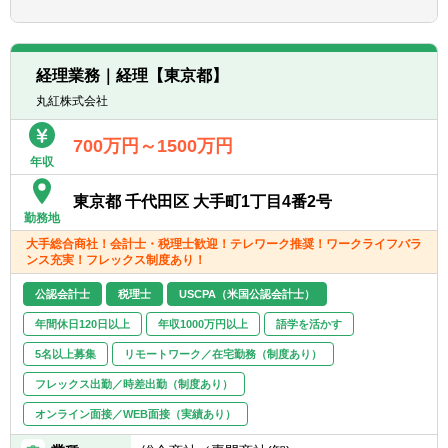
また、業務プロセスの監査・情報セキュリテ
■働き方：テレワーク、フレックス
ステム監査人（CISA）、公認不正検査士
ィの監査、業務データを分析するCAATな
・当社はテレワーク制度として、自宅での勤
（CFE）等
ど、社内・グループ会社に対して行う監査に
務が可能なほか、所定の期間内で国内遠距離
公認会計士、USCPA等
携わっていただくことや、
での在宅勤務が可能、また一律10万円の手当
経理業務｜経理【東京都】
国内グループ会社や海外グループ会社拠点の
を支給し、生産性の高い働き方を支援してい
丸紅株式会社
監査部門と協力しながら企業グループ全体で
ます。
のリスク低減に向けた内部監査活動を担って
・20代の管理職登用実績あり
700万円～1500万円
いただく。
・時差出勤可能
年収
■企業におけるビジネスの高度化、複雑化
テレワーク：1日～5日/週（在宅勤務メイン、
東京都 千代田区 大手町1丁目4番2号
や、Global連携の高まり、Digital化の流れ、
勤務地
臨機応変に出社と在宅勤務を利用可能）
COVID-19によるNew Normalの流れによる新
大手総合商社！会計士・税理士歓迎！テレワーク推奨！ワークライフバラ
たなリスクなど、
ンス充実！フレックス制度あり！
■職種について
企業におけるリスクは拡大しており、内部監
変更の範囲：入社後は本職種に従事いただき
公認会計士
税理士
USCPA（米国公認会計士）
査部門に対する期待は年々大きくなっている
ます。
ことから、内部監査部門の強化は急務であ
その後、ご本人の適性等により
年間休日120日以上
年収1000万円以上
語学を活かす
り、中心となるメンバーとして経験者を採用
当社業務全般に変更の可能性があります。
5名以上募集
リモートワーク／在宅勤務（制度あり）
したいと考えている。
フレックス出勤／時差出勤（制度あり）
【アピールポイント（職務の魅力）】
オンライン面接／WEB面接（実績あり）
■同社の監査部は、Digital＆Globalに長年取り
組んでおり、データ分析や自動化などDigital