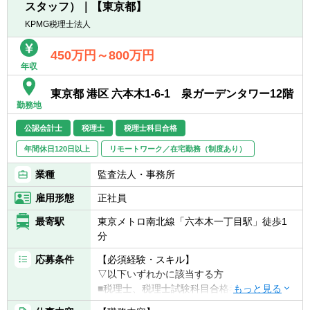
（会計士・税理士・USCPA等）を活かして働
スタッフ）｜【東京都】
ングに関わるアドバイザリー
きたい方
KPMG税理士法人
※経験・技術・ポテンシャルにより、最終的
1～4共通で英語力中級程度（TOEIC750以
に職務内容詳細を決定します。
450万円～800万円
上）をお持ちの方
年収
※母国語が日本語でない場合、ビジネスレベ
ルの日本語能力がある方（目安：日本語能力
東京都 港区 六本木1-6-1 泉ガーデンタワー12階
試験1級）
勤務地
公認会計士
税理士
税理士科目合格
【歓迎経験・スキル】
■日・米の会計士（CPA、USCPA）・又は税
年間休日120日以上
リモートワーク／在宅勤務（制度あり）
理士（科目合格者含む）、証券アナリスト、
業種
監査法人・事務所
CFA、簿記などの資格保持者及び MBA 取得
者、海外関連事業経験者、海外留学経験者尚
雇用形態
正社員
可
最寄駅
東京メトロ南北線「六本木一丁目駅」徒歩1
分
応募条件
【必須経験・スキル】
▽以下いずれかに該当する方
■税理士、税理士試験科目合格者（合格科
目、科目数は不問）