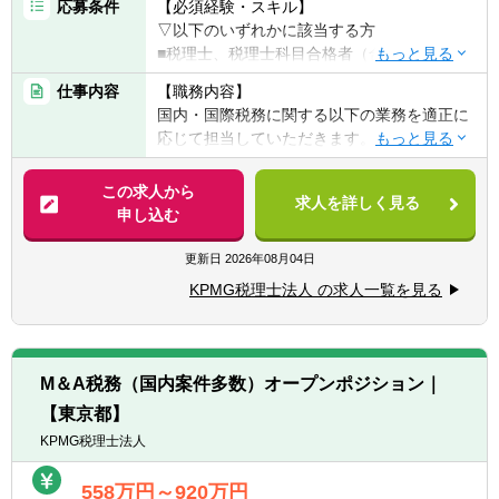
応募条件
【必須経験・スキル】
▽以下のいずれかに該当する方
■税理士、税理士科目合格者（合格科目・科
目数は不問）
仕事内容
【職務内容】
■公認会計士
国内・国際税務に関する以下の業務を適正に
応じて担当していただきます。
【歓迎経験・スキル】
■税務士法人での業務経験
【具体的には】
この求人から
■事業会社の管理部門（税務・経理・財務）
求人を詳しく見る
■法人税申告書作成業務及びレビュー業務
申し込む
での業務経験
■税務調査の立会い
■監査法人での業務経験
■企業買収・企業再編・合併に関するコンサ
更新日
2026年08月04日
■ビジネスレベルの英語力
ルティング業務
※英語力があることで業務の幅が広がりま
KPMG税理士法人 の求人一覧を見る
■国際事業戦略・投資形態に関するコンサル
す。入社後に英語力を身に着けたいという方
ティング業務
も大歓迎です。
■海外税制リサーチ業務及びコンサルティン
グ業務
M＆A税務（国内案件多数）オープンポジション｜
■金融取引・商品/証券化取引に関するコンサ
【東京都】
ルティング業務 等
KPMG税理士法人
558万円～920万円