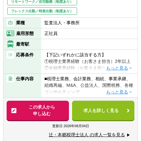
リモートワーク／在宅勤務（制度あり）
フレックス出勤／時差出勤（制度あり）
業種
監査法人・事務所
雇用形態
正社員
最寄駅
応募条件
【下記いずれかに該当する方】
①税理士業界経験（お客さま担当）2年以上
②金融業界経験（お客さま担当）3年以上
③社会人経験（業界等問わず）2年以上 か
仕事内容
■税理士業務、会計業務、相続、事業承継、
つ 税理士科目1科目以上の取得者
組織再編、M&A、公益法人、国際税務、各種
④税理士
コンサルティング
⑤公認会計士
※税務業務未経験会計士の方も歓迎いたしま
【法人全体の特色】
この求人から
す！！
求人を詳しく見る
■業界トップレベルの規模でお客様に対して
申し込む
サービス提供しています。
【求める人物像】
■チーム連携：税理士、公認会計士、中小企
更新日
2026年08月04日
■税務・会計にとどまらず、総合的な観点か
業診断士など、税務・会計に関わる様々な分
ら経営コンサルティングに携りたい方
辻・本郷税理士法人 の求人一覧を見る
野のエキスパートが集結し、案件によって
■経験・能力をフルに発揮できる環境で働き