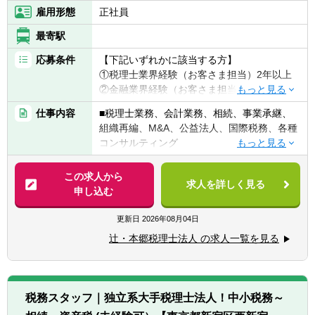
雇用形態
正社員
最寄駅
応募条件
【下記いずれかに該当する方】
①税理士業界経験（お客さま担当）2年以上
②金融業界経験（お客さま担当）3年以上
③社会人経験（業界等問わず）2年以上 か
仕事内容
■税理士業務、会計業務、相続、事業承継、
つ 税理士科目1科目以上の取得者
組織再編、M&A、公益法人、国際税務、各種
④税理士
コンサルティング
⑤公認会計士
※税務業務未経験会計士の方も歓迎いたしま
【法人全体の特色】
この求人から
す！！
求人を詳しく見る
■業界トップレベルの規模でお客様に対して
申し込む
サービス提供しています。
【求める人物像】
■チーム連携：税理士、公認会計士、中小企
更新日
2026年08月04日
■税務・会計にとどまらず、総合的な観点か
業診断士など、税務・会計に関わる様々な分
ら経営コンサルティングに携りたい方
辻・本郷税理士法人 の求人一覧を見る
野のエキスパートが集結し、案件によって
■経験・能力をフルに発揮できる環境で働き
は、互いにチームを組んで業務を進めること
たい方
があります。
■広範囲な取扱業務
税務スタッフ｜独立系大手税理士法人！中小税務～
一般企業をはじめ、医療法人、公益法人、社