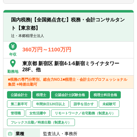
は、互いにチームを組んで業務を進めること
たい方
があります。
■広範囲な取扱業務
国内税務|【全国拠点含む】税務・会計コンサルタン
一般企業をはじめ、医療法人、公益法人、社
ト【東京都】
会福祉法人、地方公共団体、海外法人、個人
と幅広いお客様に対して、税務・会計サービ
辻・本郷税理士法人
スを提供しています。
360万円～1100万円
年収
東京都 新宿区 新宿4-1-6新宿ミライナタワー
28F、他
勤務地
■税務の専門分野別、総合力NO.1■税理士・会計士のプロフェッショナル
集団 ※時差出勤可
公認会計士
税理士
公認会計士試験合格
税理士科目合格
第二新卒可
年間休日120日以上
語学を活かす
未経験可
管理職
女性活躍中
リモートワーク／在宅勤務（制度あり）
フレックス出勤／時差出勤（制度あり）
業種
監査法人・事務所