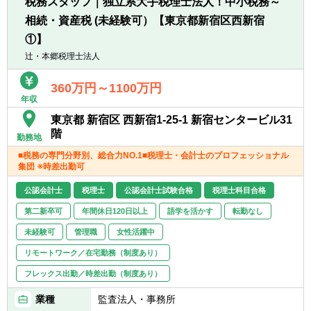
税務スタッフ｜独立系大手税理士法人！中小税務～
一般企業をはじめ、医療法人、公益法人、社
相続・資産税 (未経験可）【東京都新宿区西新宿
会福祉法人、地方公共団体、海外法人、個人
と幅広いお客様に対して、税務・会計サービ
①】
スを提供しています。
辻・本郷税理士法人
360万円～1100万円
年収
東京都 新宿区 西新宿1-25-1 新宿センタービル31
階
勤務地
■税務の専門分野別、総合力NO.1■税理士・会計士のプロフェッショナル
集団 ※時差出勤可
公認会計士
税理士
公認会計士試験合格
税理士科目合格
第二新卒可
年間休日120日以上
語学を活かす
転勤なし
未経験可
管理職
女性活躍中
リモートワーク／在宅勤務（制度あり）
フレックス出勤／時差出勤（制度あり）
業種
監査法人・事務所