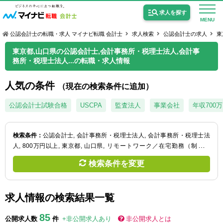
求人を探す
MENU
公認会計士の転職・求人 マイナビ転職 会計士
求人検索
公認会計士の求人
東
東京都,山口県の公認会計士,会計事務所・税理士法人,会計事
務所・税理士法人...の転職・求人情報
人気の条件
（現在の検索条件に追加）
公認会計士の求人
公認会計士試験合格
USCPA
監査法人
事業会社
年収700
監査法人の求人
公認会計士試験合格向けの求人
検索条件：
公認会計士
会計事務所・税理士法人
会計事務所・税理士法
人
800万円以上
東京都
山口県
リモートワーク／在宅勤務（制度あ
USCPA（米国公認会計士）の求人
り）
検索条件を変更
女性会計士の転職
求人情報の検索結果一覧
個別転職相談会・セミナー
85
公開求人数
件
+非公開求人あり
非公開求人とは