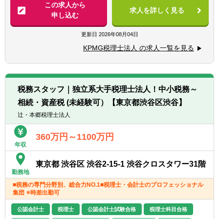
【具体的には】
この求人から
■事業会社の管理部門（税務・経理・財務）
求人を詳しく見る
■法人税申告書作成業務及びレビュー業務
申し込む
での業務経験
■税務調査の立会い
■監査法人での業務経験
■企業買収・企業再編・合併に関するコンサ
更新日
2026年08月04日
■上位職としての業務経験（マネジメント経
ルティング業務
験）
KPMG税理士法人 の求人一覧を見る
■国際事業戦略・投資形態に関するコンサル
■ビジネスレベルの英語力
ティング業務
※英語力があることで業務の幅が広がりま
■海外税制リサーチ業務及びコンサルティン
す。入社後に英語力を身に着けたいという方
グ業務
も大歓迎です。
税務スタッフ｜独立系大手税理士法人！中小税務～
■金融取引・商品/証券化取引に関するコンサ
相続・資産税 (未経験可）【東京都渋谷区渋谷】
ルティング業務 等
辻・本郷税理士法人
360万円～1100万円
年収
東京都 渋谷区 渋谷2-15-1 渋谷クロスタワー31階
勤務地
■税務の専門分野別、総合力NO.1■税理士・会計士のプロフェッショナル
集団 ※時差出勤可
公認会計士
税理士
公認会計士試験合格
税理士科目合格