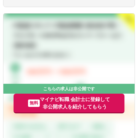
野のエキスパートが集結し、案件によって
■経験・能力をフルに発揮できる環境で働き
は、互いにチームを組んで業務を進めること
たい方
があります。
■広範囲な取扱業務
一般企業をはじめ、医療法人、公益法人、社
会福祉法人、地方公共団体、海外法人、個人
と幅広いお客様に対して、税務・会計サービ
スを提供しています。
こちらの求人は非公開です
マイナビ転職 会計士に登録して
無料
非公開求人を紹介してもらう