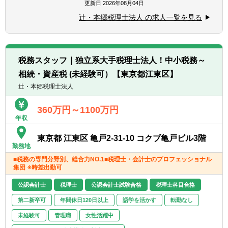
■チーム連携：税理士、公認会計士、中小企
更新日
2026年08月04日
■税務・会計にとどまらず、総合的な観点か
業診断士など、税務・会計に関わる様々な分
ら経営コンサルティングに携りたい方
辻・本郷税理士法人 の求人一覧を見る
野のエキスパートが集結し、案件によって
■経験・能力をフルに発揮できる環境で働き
は、互いにチームを組んで業務を進めること
たい方
があります。
■広範囲な取扱業務
税務スタッフ｜独立系大手税理士法人！中小税務～
一般企業をはじめ、医療法人、公益法人、社
相続・資産税 (未経験可）【東京都江東区】
会福祉法人、地方公共団体、海外法人、個人
と幅広いお客様に対して、税務・会計サービ
辻・本郷税理士法人
スを提供しています。
360万円～1100万円
年収
東京都 江東区 亀戸2-31-10 コクブ亀戸ビル3階
勤務地
■税務の専門分野別、総合力NO.1■税理士・会計士のプロフェッショナル
集団 ※時差出勤可
公認会計士
税理士
公認会計士試験合格
税理士科目合格
第二新卒可
年間休日120日以上
語学を活かす
転勤なし
未経験可
管理職
女性活躍中