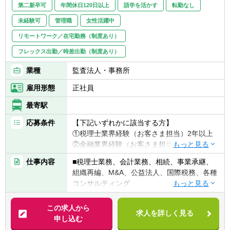
第二新卒可
年間休日120日以上
語学を活かす
転勤なし
未経験可
管理職
女性活躍中
リモートワーク／在宅勤務（制度あり）
フレックス出勤／時差出勤（制度あり）
業種
監査法人・事務所
雇用形態
正社員
最寄駅
応募条件
【下記いずれかに該当する方】
①税理士業界経験（お客さま担当）2年以上
②金融業界経験（お客さま担当）3年以上
③社会人経験（業界等問わず）2年以上 か
仕事内容
■税理士業務、会計業務、相続、事業承継、
つ 税理士科目1科目以上の取得者
組織再編、M&A、公益法人、国際税務、各種
④税理士
コンサルティング
⑤公認会計士
※税務業務未経験会計士の方も歓迎いたしま
【法人全体の特色】
この求人から
す！！
求人を詳しく見る
■業界トップレベルの規模でお客様に対して
申し込む
サービス提供しています。