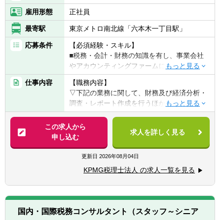
雇用形態
正社員
最寄駅
東京メトロ南北線「六本木一丁目駅」
応募条件
【必須経験・スキル】
■税務・会計・財務の知識を有し、事業会社
やアカウンティングファームにおける実務経
験が10年以上ある方
仕事内容
【職務内容】
▽具体的には、下記いずれかの要件に当ては
▽下記の業務に関して、財務及び経済分析・
まる方
調査・レポート作成を行うほか、パートナー
1. 中堅以上の日系企業 もしくは グローバ
の指揮の下でマネージャー職としてプロジェ
ル企業における財務、会計、税務、経営企画
クトマネジメント、クライアントとの折衝お
この求人から
等のご経験者
求人を詳しく見る
よびシニアスタッフ以下の指導・教育を行っ
申し込む
2. 金融機関等で投資銀行部門、コーポ―レー
ていただきます。
トファイナンス部門等のご経験者
更新日
2026年08月04日
3. 日系企業およびグローバル企業において、
【具体的には】
移転価格に関わる業務に携わった経験がある
KPMG税理士法人 の求人一覧を見る
■移転価格税制への対応を中心としたアドバ
方
イザリーサービス
4. 会計・税務のファームにおいて、移転価格
■グローバルタックスマネジメントに関わる
に関わる業務に携わった経験がある方
アドバイザリーサービス
5. 移転価格税制に興味があり、英語力と資格
国内・国際税務コンサルタント（スタッフ～シニア
■国際税務マネジメント・タックスプランニ