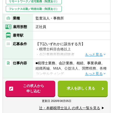
リモートワーク／在宅勤務（制度あり）
フレックス出勤／時差出勤（制度あり）
業種
監査法人・事務所
雇用形態
正社員
最寄駅
応募条件
【下記いずれかに該当する方】
・税理士科目合格以上
・会計事務所勤務経験者
・公認会計士（監査経験1年以上ある方)※税
仕事内容
■税理士業務、会計業務、相続、事業承継、
務業務未経験会計士の方も歓迎いたしま
組織再編、M&A、公益法人、国際税務、各種
す！！
コンサルティング
・普通自動車免許
【法人全体の特色】
この求人から
求人を詳しく見る
■業界トップレベルの規模でお客様に対して
申し込む
【求める人物像】
サービス提供しています。
■税務・会計にとどまらず、総合的な観点か
■チーム連携：税理士、公認会計士、中小企
更新日
2026年08月05日
ら経営コンサルティングに携りたい方
業診断士など、税務・会計に関わる様々な分
■経験・能力をフルに発揮できる環境で働き
辻・本郷税理士法人 の求人一覧を見る
野のエキスパートが集結し、案件によって
たい方