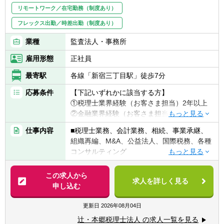
リモートワーク／在宅勤務（制度あり）
フレックス出勤／時差出勤（制度あり）
業種
監査法人・事務所
雇用形態
正社員
最寄駅
各線「新宿三丁目駅」徒歩7分
応募条件
【下記いずれかに該当する方】
①税理士業界経験（お客さま担当）2年以上
②金融業界経験（お客さま担当）3年以上
③社会人経験（業界等問わず）2年以上 か
仕事内容
■税理士業務、会計業務、相続、事業承継、
つ 税理士科目1科目以上の取得者
組織再編、M&A、公益法人、国際税務、各種
④税理士
コンサルティング
⑤公認会計士
※税務業務未経験会計士の方も歓迎いたしま
【法人全体の特色】
この求人から
す！！
求人を詳しく見る
■業界トップレベルの規模でお客様に対して
申し込む
サービス提供しています。
【求める人物像】
■チーム連携：税理士、公認会計士、中小企
更新日
2026年08月04日
■税務・会計にとどまらず、総合的な観点か
業診断士など、税務・会計に関わる様々な分
ら経営コンサルティングに携りたい方
辻・本郷税理士法人 の求人一覧を見る