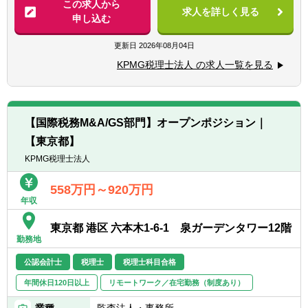
この求人から
求人を詳しく見る
【具体的に】
申し込む
【歓迎経験・スキル】
■企業買収(M&A)に係る税務アドバイザリー
■ビジネスレベルの英語力
(税務デューデリジェンス等)
更新日
2026年08月04日
※必須ではありません。現在の英語力や希望
■事業再編に係る税務ストラクチャリング
に沿った業務に対応いただきます。
KPMG税理士法人 の求人一覧を見る
■税務申告業務及び税務申告から派生する税
■M＆A税務及び国際税務の経験
務アドバイス業務
※ポジションに応じて、国内M&A税務や国内
【国際税務M&A/GS部門】オープンポジション｜
税務アドバイス業務、及び申告業務に従事。
【東京都】
※希望があればクロスボーダーM＆A税務・国
際税務アドバイザリー等にも従事可能。
KPMG税理士法人
※リモートワーク中心。週に1～2回程度の出
社を推奨。
558万円～920万円
年収
東京都 港区 六本木1-6-1 泉ガーデンタワー12階
勤務地
公認会計士
税理士
税理士科目合格
年間休日120日以上
リモートワーク／在宅勤務（制度あり）
業種
監査法人・事務所