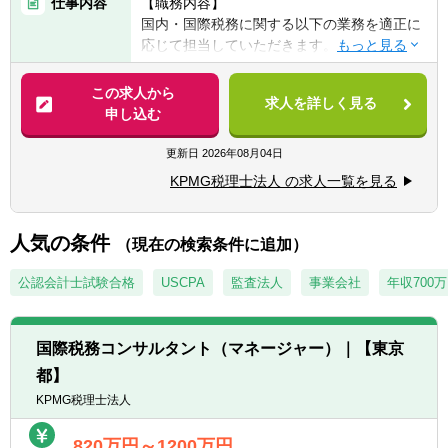
仕事内容
【職務内容】
■公認会計士
国内・国際税務に関する以下の業務を適正に
応じて担当していただきます。
【歓迎経験・スキル】
■税理士法人での業務経験
【具体的には】
この求人から
■事業会社の管理部門（税務・経理・財務）
求人を詳しく見る
■法人税申告書作成業務及びレビュー業務
申し込む
での業務経験
■税務調査の立会い
■監査法人での業務経験
■企業買収・企業再編・合併に関するコンサ
更新日
2026年08月04日
■ビジネスレベルの英語力
ルティング業務
※英語力があることで業務の幅が広がりま
KPMG税理士法人 の求人一覧を見る
■国際事業戦略・投資形態に関するコンサル
す。入社後に英語力を身に着けたいという方
ティング業務
も大歓迎です。
■海外税制リサーチ業務及びコンサルティン
人気の条件
（現在の検索条件に追加）
グ業務
■金融取引・商品/証券化取引に関するコンサ
公認会計士試験合格
USCPA
監査法人
事業会社
年収700
ルティング業務 等
国際税務コンサルタント（マネージャー）｜【東京
都】
KPMG税理士法人
820万円～1200万円