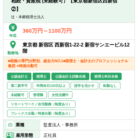
相続・資産税 (未経験可）【東京都新宿区西新宿
会福祉法人、地方公共団体、海外法人、個人
と幅広いお客様に対して、税務・会計サービ
②】
スを提供しています。
辻・本郷税理士法人
360万円～1100万円
年収
東京都 新宿区 西新宿1-22-2 新宿サンエービル12
階
勤務地
■税務の専門分野別、総合力NO.1■税理士・会計士のプロフェッショナル
集団 ※時差出勤可
公認会計士
税理士
公認会計士試験合格
税理士科目合格
第二新卒可
年間休日120日以上
語学を活かす
転勤なし
未経験可
管理職
女性活躍中
リモートワーク／在宅勤務（制度あり）
フレックス出勤／時差出勤（制度あり）
業種
監査法人・事務所
雇用形態
正社員