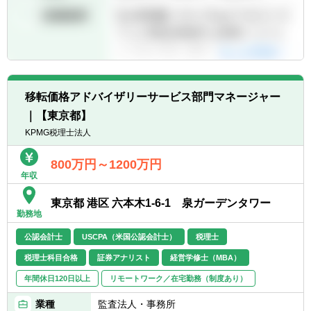
移転価格アドバイザリーサービス部門マネージャー
｜【東京都】
KPMG税理士法人
800万円～1200万円
年収
東京都 港区 六本木1-6-1 泉ガーデンタワー
勤務地
公認会計士
USCPA（米国公認会計士）
税理士
税理士科目合格
証券アナリスト
経営学修士（MBA）
年間休日120日以上
リモートワーク／在宅勤務（制度あり）
業種
監査法人・事務所