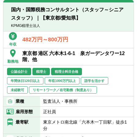
【担当企業数】
国内・国際税務コンサルタント（スタッフ～シニア
■10社～
スタッフ）｜【東京都/愛知県】
※ゆくゆくは、徐々に担当を増やしていただ
き、中核クライアント（年商10億～100億）
KPMG税理士法人
を担当していただくことになります。
482万円～800万円
年収
【会計ソフト】
■Freee、達人、弥生、JDL,、発展会計、勘定
東京都 港区 六本木1-6-1 泉ガーデンタワー12
奉行等（お客様に応じて対応しております）
階、他
勤務地
公認会計士
税理士
税理士科目合格
年間休日120日以上
年収1000万円以上
語学を活かす
未経験可
リモートワーク／在宅勤務（制度あり）
業種
監査法人・事務所
雇用形態
正社員
最寄駅
東京メトロ南北線「六本木一丁目駅」徒歩1
分