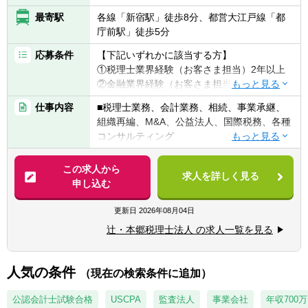
最寄駅
各線「新宿駅」徒歩8分、都営大江戸線「都
庁前駅」徒歩5分
応募条件
【下記いずれかに該当する方】
①税理士業界経験（お客さま担当）2年以上
②金融業界経験（お客さま担当）3年以上
③社会人経験（業界等問わず）2年以上 か
仕事内容
■税理士業務、会計業務、相続、事業承継、
つ 税理士科目1科目以上の取得者
組織再編、M&A、公益法人、国際税務、各種
④税理士
コンサルティング
⑤公認会計士
※税務業務未経験会計士の方も歓迎いたしま
【法人全体の特色】
この求人から
す！！
求人を詳しく見る
■業界トップレベルの規模でお客様に対して
申し込む
サービス提供しています。
【求める人物像】
■チーム連携：税理士、公認会計士、中小企
更新日
2026年08月04日
■税務・会計にとどまらず、総合的な観点か
業診断士など、税務・会計に関わる様々な分
ら経営コンサルティングに携りたい方
辻・本郷税理士法人 の求人一覧を見る
野のエキスパートが集結し、案件によって
■経験・能力をフルに発揮できる環境で働き
は、互いにチームを組んで業務を進めること
たい方
があります。
人気の条件
（現在の検索条件に追加）
■広範囲な取扱業務
一般企業をはじめ、医療法人、公益法人、社
公認会計士試験合格
USCPA
監査法人
事業会社
年収700