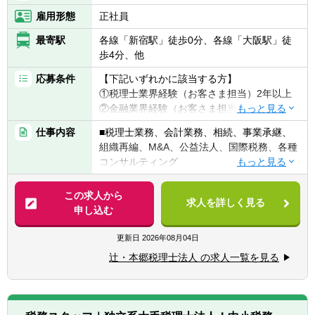
雇用形態
正社員
最寄駅
各線「新宿駅」徒歩0分、各線「大阪駅」徒
歩4分、他
応募条件
【下記いずれかに該当する方】
①税理士業界経験（お客さま担当）2年以上
②金融業界経験（お客さま担当）3年以上
③社会人経験（業界等問わず）2年以上 か
仕事内容
■税理士業務、会計業務、相続、事業承継、
つ 税理士科目1科目以上の取得者
組織再編、M&A、公益法人、国際税務、各種
④税理士
コンサルティング
⑤公認会計士
※税務業務未経験会計士の方も歓迎いたしま
【法人全体の特色】
この求人から
す！！
求人を詳しく見る
■業界トップレベルの規模でお客様に対して
申し込む
サービス提供しています。
【求める人物像】
■チーム連携：税理士、公認会計士、中小企
更新日
2026年08月04日
■税務・会計にとどまらず、総合的な観点か
業診断士など、税務・会計に関わる様々な分
ら経営コンサルティングに携りたい方
辻・本郷税理士法人 の求人一覧を見る
野のエキスパートが集結し、案件によって
■経験・能力をフルに発揮できる環境で働き
は、互いにチームを組んで業務を進めること
たい方
があります。
■広範囲な取扱業務