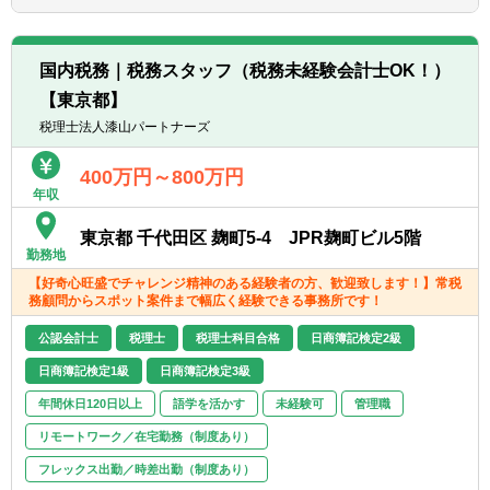
は、互いにチームを組んで業務を進めること
があります。
【部署異動について】
■広範囲な取扱業務
■フリーエージェント制度
国内税務｜税務スタッフ（税務未経験会計士OK！）
一般企業をはじめ、医療法人、公益法人、社
・年に2回上司を通さずに直接人事へ依頼を
【東京都】
会福祉法人、地方公共団体、海外法人、個人
出すことが可能です。
と幅広いお客様に対して、税務・会計サービ
税理士法人漆山パートナーズ
・希望が通る確率はおおよそ約60％程度で
スを提供しています。
す。
400万円～800万円
・また、全国に拠点があるため、ご家庭の事
年収
情によって比較的自由に変更することが可能
です。
東京都 千代田区 麹町5-4 JPR麹町ビル5階
勤務地
【好奇心旺盛でチャレンジ精神のある経験者の方、歓迎致します！】常税
務顧問からスポット案件まで幅広く経験できる事務所です！
公認会計士
税理士
税理士科目合格
日商簿記検定2級
日商簿記検定1級
日商簿記検定3級
年間休日120日以上
語学を活かす
未経験可
管理職
リモートワーク／在宅勤務（制度あり）
フレックス出勤／時差出勤（制度あり）