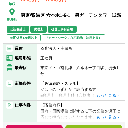
年収
東京都 港区 六本木1-6-1 泉ガーデンタワー12階
勤務地
公認会計士
税理士
税理士科目合格
年間休日120日以上
リモートワーク／在宅勤務（制度あり）
業種
監査法人・事務所
雇用形態
正社員
最寄駅
東京メトロ南北線「六本木一丁目駅」徒歩1
分
応募条件
【必須経験・スキル】
▽以下のいずれかに該当する方
■税理士、税理士科目合格者（合格科目、科
目数は不問）
仕事内容
【職務内容】
■公認会計士
国内・国際税務に関する以下の業務を適正に
応じて担当していただきます。
【歓迎経験・スキル】
■税理士法人での業務経験