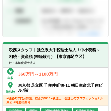
税務スタッフ｜独立系大手税理士法人！中小税務～
相続・資産税 (未経験可）【東京都足立区】
辻・本郷税理士法人
360万円～1100万円
年収
東京都 足立区 千住仲町40-11 朝日生命北千住ビ
ル7階
勤務地
■税務の専門分野別、総合力NO.1■税理士・会計士のプロフェッショナル
集団 ※時差出勤可
公認会計士
税理士
公認会計士試験合格
税理士科目合格