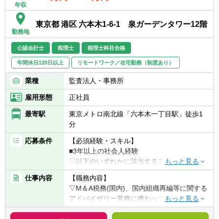
年収
東京都 港区 六本木1-6-1 泉ガーデンタワー12階
勤務地
公認会計士
税理士
税理士科目合格
年間休日120日以上
リモートワーク／在宅勤務（制度あり）
業種
監査法人・事務所
雇用形態
正社員
最寄駅
東京メトロ南北線「六本木一丁目駅」徒歩1
分
応募条件
【必須経験・スキル】
■3年以上の社会人経験
▽以下のいずれかに該当する方
■税理士又は税理士科目合格者(合格科目・科
仕事内容
【職務内容】
目数は不問)
▽M＆A税務(国内)、国内組織再編等に関する
■公認会計士
アドバイザリー業務に携わっていただきま
■会計事務所／監査法人での業務
す。
■事業会社での税務／経理業務