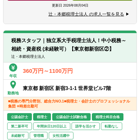
【求める人物像】
■チーム連携：税理士、公認会計士、中小企
更新日
2026年08月04日
■税務・会計にとどまらず、総合的な観点か
業診断士など、税務・会計に関わる様々な分
ら経営コンサルティングに携りたい方
辻・本郷税理士法人 の求人一覧を見る
野のエキスパートが集結し、案件によって
■経験・能力をフルに発揮できる環境で働き
は、互いにチームを組んで業務を進めること
たい方
があります。
■広範囲な取扱業務
税務スタッフ｜独立系大手税理士法人！中小税務～
一般企業をはじめ、医療法人、公益法人、社
相続・資産税 (未経験可）【東京都新宿区②】
会福祉法人、地方公共団体、海外法人、個人
と幅広いお客様に対して、税務・会計サービ
辻・本郷税理士法人
スを提供しています。
360万円～1100万円
年収
東京都 新宿区 新宿3-1-1 世界堂ビル7階
勤務地
■税務の専門分野別、総合力NO.1■税理士・会計士のプロフェッショナル
集団 ※時差出勤可
公認会計士
税理士
公認会計士試験合格
税理士科目合格
第二新卒可
年間休日120日以上
語学を活かす
転勤なし
未経験可
管理職
女性活躍中