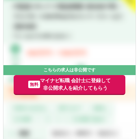
務アドバイス業務
ん。現在の英語力や希望に沿った業務に対応
いただきます。)
※ポジションに応じて、M&A税務や国際税務
■M＆A税務及び国際税務の経験
アドバイス業務を中心に従事。
※幅広く多様な業務があるため、英語に苦手
意識がある方は、国内M&A税務や国内税務を
中心に従事することも可能。
※英語に苦手意識のない方は、海外事務所と
の英語によるやり取りも日常的に対応。
※リモートワーク中心。週に1～2回程度の出
社を推奨。
こちらの求人は非公開です
マイナビ転職 会計士に登録して
無料
非公開求人を紹介してもらう