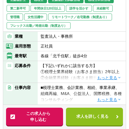
第二新卒可
年間休日120日以上
語学を活かす
未経験可
管理職
女性活躍中
リモートワーク／在宅勤務（制度あり）
フレックス出勤／時差出勤（制度あり）
業種
監査法人・事務所
雇用形態
正社員
最寄駅
各線「北千住駅」徒歩4分
応募条件
【下記いずれかに該当する方】
①税理士業界経験（お客さま担当）2年以上
②金融業界経験（お客さま担当）3年以上
③社会人経験（業界等問わず）2年以上 か
仕事内容
■税理士業務、会計業務、相続、事業承継、
つ 税理士科目1科目以上の取得者
組織再編、M&A、公益法人、国際税務、各種
④税理士
コンサルティング
⑤公認会計士
※税務業務未経験会計士の方も歓迎いたしま
【法人全体の特色】
この求人から
す！！
求人を詳しく見る
■業界トップレベルの規模でお客様に対して
申し込む
サービス提供しています。
【求める人物像】