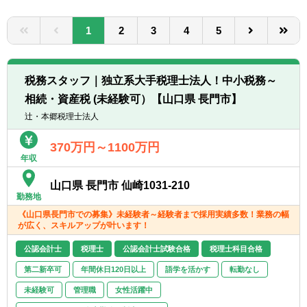
転職お役立ち情報
1
2
3
4
5
ご利用ガイド
非公開求人とは？
税務スタッフ｜独立系大手税理士法人！中小税務～
サービス紹介
相続・資産税 (未経験可）【山口県 長門市】
辻・本郷税理士法人
転職お役立ち情報
370万円～1100万円
業界情報
年収
求人情報
山口県 長門市 仙崎1031-210
勤務地
《山口県長門市での募集》未経験者～経験者まで採用実績多数！業務の幅
が広く、スキルアップが叶います！
公認会計士
税理士
公認会計士試験合格
税理士科目合格
第二新卒可
年間休日120日以上
語学を活かす
転勤なし
未経験可
管理職
女性活躍中