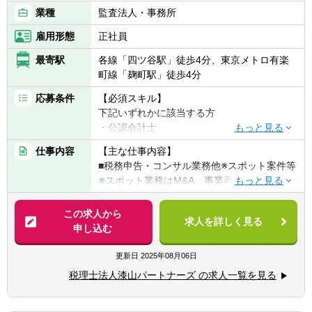
業種
監査法人・事務所
雇用形態
正社員
最寄駅
各線「四ツ谷駅」徒歩4分、東京メトロ有楽
町線「麹町駅」徒歩4分
応募条件
【必須スキル】
下記いずれかに該当する方
・公認会計士
・税理士
仕事内容
【主な仕事内容】
・税理士科目合格者
■税務申告・コンサル業務他※スポット案件等
・会計事務所で3年以上勤務経験があり申告
※スポット業務はM&A、事業再生、相続等多
書を作成出来る方
岐に渡ります。
この求人から
【歓迎条件】
求人を詳しく見る
【クライアント】
申し込む
自分で前向きに物事を捉え、自ら動ける方を
約500件のクライアントがいます。中小企業
歓迎いたします。
から上場子会社まで様々な規模、業種のお客
更新日
2025年08月06日
様がいます。
税理士法人漆山パートナーズ の求人一覧を見る
※多くの案件が紹介によるものですので、営
業もほとんどございません。