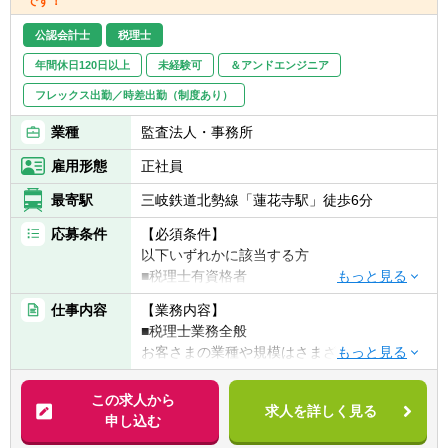
です！
公認会計士
税理士
年間休日120日以上
未経験可
＆アンドエンジニア
フレックス出勤／時差出勤（制度あり）
業種
監査法人・事務所
雇用形態
正社員
最寄駅
三岐鉄道北勢線「蓮花寺駅」徒歩6分
応募条件
【必須条件】
以下いずれかに該当する方
■税理士有資格者
■公認会計士
仕事内容
【業務内容】
■国税出身の方
■税理士業務全般
お客さまの業種や規模はさまざまです。
【求める人物像】
税理士として、記帳代行から資産運用まで幅
◆頑張った分評価されることを好む方
広く携わっていただきます。
この求人から
◆コミュニケーション能力が高い方
求人を詳しく見る
申し込む
◆向上心や目標、ビジョンを持ち仕事に取り
具体的には・・・
組める方