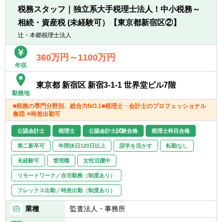
■広範囲な取扱業務
税務スタッフ｜独立系大手税理士法人！中小税務～
一般企業をはじめ、医療法人、公益法人、社
相続・資産税 (未経験可）【東京都新宿区②】
会福祉法人、地方公共団体、海外法人、個人
と幅広いお客様に対して、税務・会計サービ
辻・本郷税理士法人
スを提供しています。
360万円～1100万円
年収
東京都 新宿区 新宿3-1-1 世界堂ビル7階
勤務地
■税務の専門分野別、総合力NO.1■税理士・会計士のプロフェッショナル
集団 ※時差出勤可
公認会計士
税理士
公認会計士試験合格
税理士科目合格
第二新卒可
年間休日120日以上
語学を活かす
転勤なし
未経験可
管理職
女性活躍中
リモートワーク／在宅勤務（制度あり）
フレックス出勤／時差出勤（制度あり）
業種
監査法人・事務所