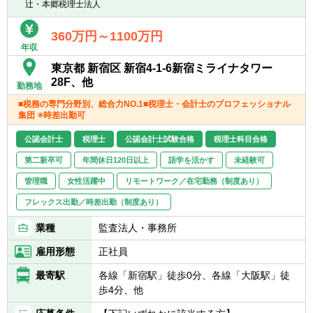
と幅広いお客様に対して、税務・会計サービ
辻・本郷税理士法人
スを提供しています。
360万円～1100万円
年収
東京都 新宿区 新宿4-1-6新宿ミライナタワー
28F、他
勤務地
■税務の専門分野別、総合力NO.1■税理士・会計士のプロフェッショナル
集団 ※時差出勤可
公認会計士
税理士
公認会計士試験合格
税理士科目合格
第二新卒可
年間休日120日以上
語学を活かす
未経験可
管理職
女性活躍中
リモートワーク／在宅勤務（制度あり）
フレックス出勤／時差出勤（制度あり）
業種
監査法人・事務所
雇用形態
正社員
最寄駅
各線「新宿駅」徒歩0分、各線「大阪駅」徒
歩4分、他