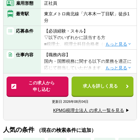
雇用形態
正社員
最寄駅
東京メトロ南北線「六本木一丁目駅」徒歩1
分
応募条件
【必須経験・スキル】
▽以下のいずれかに該当する方
■税理士、税理士科目合格者（合格科目・科
目数は不問）
仕事内容
【職務内容】
■公認会計士
国内・国際税務に関する以下の業務を適正に
応じて担当していただきます。
【歓迎経験・スキル】
■税務士法人での業務経験
【具体的には】
この求人から
■事業会社の管理部門（税務・経理・財務）
求人を詳しく見る
■法人税申告書作成業務及びレビュー業務
申し込む
での業務経験
■税務調査の立会い
■監査法人での業務経験
■企業買収・企業再編・合併に関するコンサ
更新日
2026年08月04日
■ビジネスレベルの英語力
ルティング業務
※英語力があることで業務の幅が広がりま
KPMG税理士法人 の求人一覧を見る
■国際事業戦略・投資形態に関するコンサル
す。入社後に英語力を身に着けたいという方
ティング業務
も大歓迎です。
■海外税制リサーチ業務及びコンサルティン
人気の条件
（現在の検索条件に追加）
グ業務
■金融取引・商品/証券化取引に関するコンサ