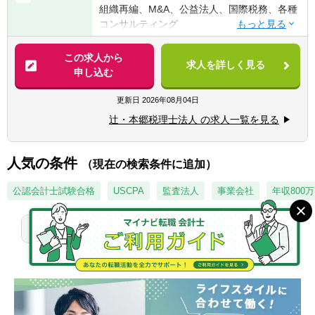
組織再編、M&A、公益法人、国際税務、各種
④税理士
コンサルティング
⑤公認会計士
※税務業務未経験会計士の方も歓迎いたしま
【法人全体の特色】
この求人から
す！！
求人を詳しく見る
■業界トップレベルの規模でお客様に対して
申し込む
サービス提供しています。
【求める人物像】
■チーム連携：税理士、公認会計士、中小企
更新日
2026年08月04日
■税務・会計にとどまらず、総合的な観点か
業診断士など、税務・会計に関わる様々な分
ら経営コンサルティングに携りたい方
辻・本郷税理士法人 の求人一覧を見る
野のエキスパートが集結し、案件によって
■経験・能力をフルに発揮できる環境で働き
は、互いにチームを組んで業務を進めること
たい方
があります。
人気の条件
（現在の検索条件に追加）
■広範囲な取扱業務
一般企業をはじめ、医療法人、公益法人、社
公認会計士試験合格
USCPA
監査法人
事業会社
年収800
会福祉法人、地方公共団体、海外法人、個人
と幅広いお客様に対して、税務・会計サービ
1
2
3
4
5
スを提供しています。