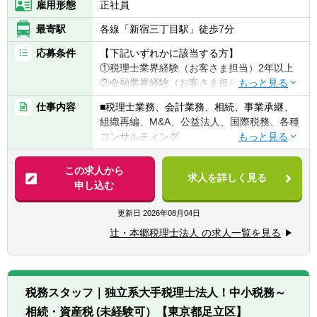
雇用形態
正社員
最寄駅
各線「新宿三丁目駅」徒歩7分
応募条件
【下記いずれかに該当する方】
①税理士業界経験（お客さま担当）2年以上
②金融業界経験（お客さま担当）3年以上
③社会人経験（業界等問わず）2年以上 か
仕事内容
■税理士業務、会計業務、相続、事業承継、
つ 税理士科目1科目以上の取得者
組織再編、M&A、公益法人、国際税務、各種
④税理士
コンサルティング
⑤公認会計士
※税務業務未経験会計士の方も歓迎いたしま
【法人全体の特色】
この求人から
す！！
求人を詳しく見る
■業界トップレベルの規模でお客様に対して
申し込む
サービス提供しています。
【求める人物像】
■チーム連携：税理士、公認会計士、中小企
更新日
2026年08月04日
■税務・会計にとどまらず、総合的な観点か
業診断士など、税務・会計に関わる様々な分
ら経営コンサルティングに携りたい方
辻・本郷税理士法人 の求人一覧を見る
野のエキスパートが集結し、案件によって
■経験・能力をフルに発揮できる環境で働き
は、互いにチームを組んで業務を進めること
たい方
があります。
■広範囲な取扱業務
税務スタッフ｜独立系大手税理士法人！中小税務～
一般企業をはじめ、医療法人、公益法人、社
相続・資産税 (未経験可）【東京都足立区】
会福祉法人、地方公共団体、海外法人、個人