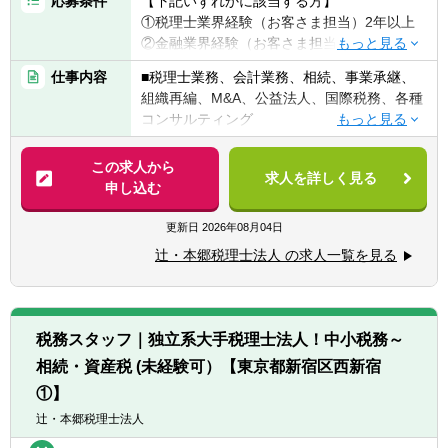
応募条件
【下記いずれかに該当する方】
①税理士業界経験（お客さま担当）2年以上
②金融業界経験（お客さま担当）3年以上
③社会人経験（業界等問わず）2年以上 か
仕事内容
■税理士業務、会計業務、相続、事業承継、
つ 税理士科目1科目以上の取得者
組織再編、M&A、公益法人、国際税務、各種
④税理士
コンサルティング
⑤公認会計士
※税務業務未経験会計士の方も歓迎いたしま
【法人全体の特色】
この求人から
す！！
求人を詳しく見る
■業界トップレベルの規模でお客様に対して
申し込む
サービス提供しています。
【求める人物像】
■チーム連携：税理士、公認会計士、中小企
更新日
2026年08月04日
■税務・会計にとどまらず、総合的な観点か
業診断士など、税務・会計に関わる様々な分
ら経営コンサルティングに携りたい方
辻・本郷税理士法人 の求人一覧を見る
野のエキスパートが集結し、案件によって
■経験・能力をフルに発揮できる環境で働き
は、互いにチームを組んで業務を進めること
たい方
があります。
■広範囲な取扱業務
税務スタッフ｜独立系大手税理士法人！中小税務～
一般企業をはじめ、医療法人、公益法人、社
相続・資産税 (未経験可）【東京都新宿区西新宿
会福祉法人、地方公共団体、海外法人、個人
と幅広いお客様に対して、税務・会計サービ
①】
スを提供しています。
辻・本郷税理士法人