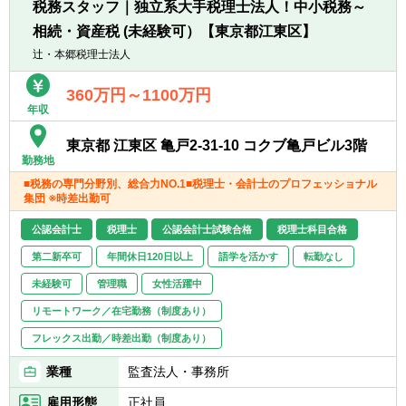
税務スタッフ｜独立系大手税理士法人！中小税務～
相続・資産税 (未経験可）【東京都江東区】
辻・本郷税理士法人
360万円～1100万円
年収
東京都 江東区 亀戸2-31-10 コクブ亀戸ビル3階
勤務地
■税務の専門分野別、総合力NO.1■税理士・会計士のプロフェッショナル
集団 ※時差出勤可
公認会計士
税理士
公認会計士試験合格
税理士科目合格
第二新卒可
年間休日120日以上
語学を活かす
転勤なし
未経験可
管理職
女性活躍中
リモートワーク／在宅勤務（制度あり）
フレックス出勤／時差出勤（制度あり）
業種
監査法人・事務所
雇用形態
正社員