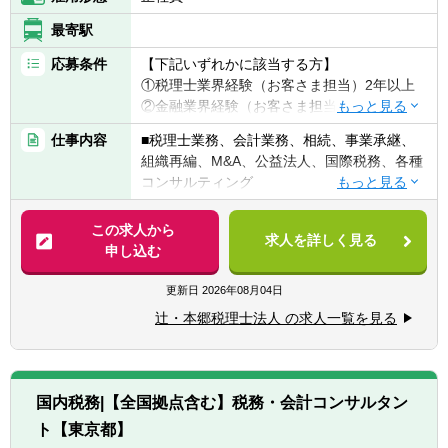
最寄駅
応募条件
【下記いずれかに該当する方】
①税理士業界経験（お客さま担当）2年以上
②金融業界経験（お客さま担当）3年以上
③社会人経験（業界等問わず）2年以上 か
仕事内容
■税理士業務、会計業務、相続、事業承継、
つ 税理士科目1科目以上の取得者
組織再編、M&A、公益法人、国際税務、各種
④税理士
コンサルティング
⑤公認会計士
※税務業務未経験会計士の方も歓迎いたしま
【法人全体の特色】
この求人から
す！！
求人を詳しく見る
■業界トップレベルの規模でお客様に対して
申し込む
サービス提供しています。
【求める人物像】
■チーム連携：税理士、公認会計士、中小企
更新日
2026年08月04日
■税務・会計にとどまらず、総合的な観点か
業診断士など、税務・会計に関わる様々な分
ら経営コンサルティングに携りたい方
辻・本郷税理士法人 の求人一覧を見る
野のエキスパートが集結し、案件によって
■経験・能力をフルに発揮できる環境で働き
は、互いにチームを組んで業務を進めること
たい方
があります。
■広範囲な取扱業務
国内税務|【全国拠点含む】税務・会計コンサルタン
一般企業をはじめ、医療法人、公益法人、社
ト【東京都】
会福祉法人、地方公共団体、海外法人、個人