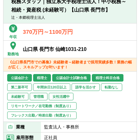
税務スタッフ｜独立系大手税理士法人！中小税務～
・大手・上場企業の税務を経験することがで
相続・資産税 (未経験可）【山口県 長門市】
きます。
・一部ではなくクライアントの税務に一環し
辻・本郷税理士法人
て携わることができます。
370万円～1100万円
年収
山口県 長門市 仙崎1031-210
勤務地
《山口県長門市での募集》未経験者～経験者まで採用実績多数！業務の幅
が広く、スキルアップが叶います！
公認会計士
税理士
公認会計士試験合格
税理士科目合格
第二新卒可
年間休日120日以上
語学を活かす
転勤なし
未経験可
管理職
女性活躍中
リモートワーク／在宅勤務（制度あり）
フレックス出勤／時差出勤（制度あり）
業種
監査法人・事務所
雇用形態
正社員