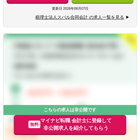
具体的には・・・
◆向上心や目標、ビジョンを持ち仕事に取り
■税務顧問業務
更新日
2026年08月07日
組める方
■会社設立業務
税理士法人スバル合同会計 の求人一覧を見る
■相続業務
■経営コンサルティング業務他
【クライアント】
■業界：建設、IT、医療、飲食、教育分野
等、ある分野に特化することは無く、大企業
から中小企業まで規模もさまざまです。
■割合：個人2割、法人8割程度
【拠点】
：12拠点
東京事務所・長岡事務所・群馬事務所・周南
事務所・桑名事務所・仙台事務所・福山事務
所・ 北九州事務所・浜松事務所・福岡事務
こちらの求人は非公開です
所・札幌事務所・名古屋事務所
マイナビ転職 会計士に登録して
無料
非公開求人を紹介してもらう