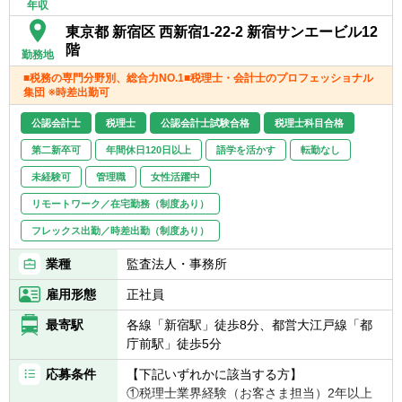
年収
東京都 新宿区 西新宿1-22-2 新宿サンエービル12
階
勤務地
■税務の専門分野別、総合力NO.1■税理士・会計士のプロフェッショナル
集団 ※時差出勤可
公認会計士
税理士
公認会計士試験合格
税理士科目合格
第二新卒可
年間休日120日以上
語学を活かす
転勤なし
未経験可
管理職
女性活躍中
リモートワーク／在宅勤務（制度あり）
フレックス出勤／時差出勤（制度あり）
業種
監査法人・事務所
雇用形態
正社員
最寄駅
各線「新宿駅」徒歩8分、都営大江戸線「都
庁前駅」徒歩5分
応募条件
【下記いずれかに該当する方】
①税理士業界経験（お客さま担当）2年以上