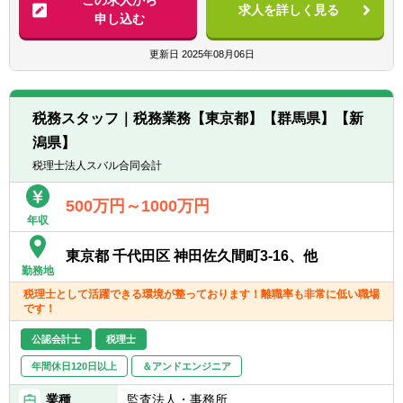
この求人から
求人を詳しく見る
※詳細は面談時にご案内致します
申し込む
更新日
2025年08月06日
税務スタッフ｜税務業務【東京都】【群馬県】【新
潟県】
税理士法人スバル合同会計
500万円～1000万円
年収
東京都 千代田区 神田佐久間町3-16、他
勤務地
税理士として活躍できる環境が整っております！離職率も非常に低い職場
です！
公認会計士
税理士
年間休日120日以上
＆アンドエンジニア
業種
監査法人・事務所