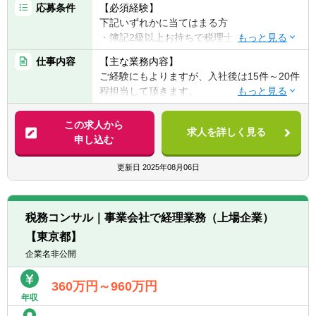
応募条件
【必須経験】
下記いずれかに当てはまる方
・簿記2級以上お持ちで税理士を目指してい
る方
仕事内容
【主な業務内容】
・会計事務所経験者
ご経験にもよりますが、入社後は15件～20件
・事業会社経理経験者
程担当して頂きます。
・巡回業務
【歓迎スキル】
・法人税申告業務
この求人から
・税理士科目合格者
求人を詳しく見る
・決算業務
申し込む
・税理士有資格者
※さらに今後、相続税の申告・相続税申告業
務(現状1ヵ月に2、3件のペースで案件を受注
更新日
2025年08月06日
しております)、事業承継、医療法人、国際税
務にも力を入れていく予定です。ご希望次第
で、多種多様なキャリアを築いてける環境で
税務コンサル｜事業会社で経理業務（上場企業）
す。
【東京都】
※事務所未経験者の方は一から指導致しま
す。まずは記帳代行、入力からスタートして
企業名非公開
頂きます。
【クライアント】
360万円～960万円
年収
約300社のクライアントの業種は様々です。
一般事業会社から医療法人、農業法人、