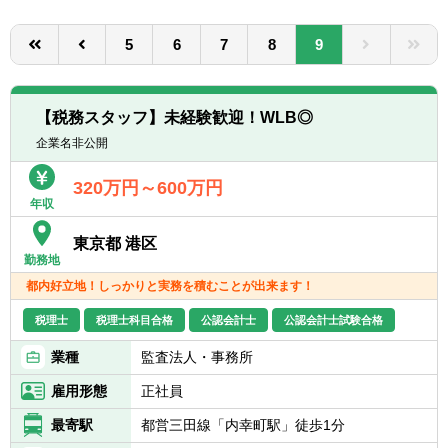
転職お役立ち情報
5
6
7
8
9
ご利用ガイド
非公開求人とは？
【税務スタッフ】未経験歓迎！WLB◎
サービス紹介
企業名非公開
転職お役立ち情報
320万円～600万円
年収
業界情報
東京都 港区
求人情報
勤務地
都内好立地！しっかりと実務を積むことが出来ます！
税理士
税理士科目合格
公認会計士
公認会計士試験合格
業種
監査法人・事務所
雇用形態
正社員
最寄駅
都営三田線「内幸町駅」徒歩1分