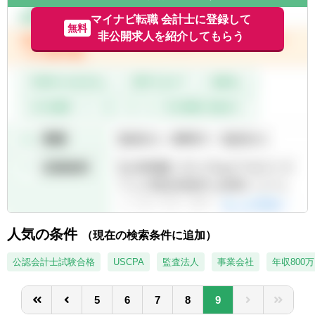
マイナビ転職 会計士に登録して
無料
非公開求人を紹介してもらう
人気の条件
（現在の検索条件に追加）
公認会計士試験合格
USCPA
監査法人
事業会社
年収800
5
6
7
8
9