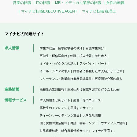
営業の転職
ITの転職
MR・メディカル業界の転職
女性の転職
マイナビ転職EXECUTIVE AGENT
マイナビ転職 税理士
マイナビの関連サイト
求人情報
学生の就活
留学経験者の就活
看護学生向け
医学生・研修医向け
転職・求人情報
海外求人
ミドル・ハイクラスの求人
アルバイト
パート
ミドル・シニアの求人
障害者に特化した求人紹介サービス
フリーランス・副業向け業務委託案件
医療福祉介護の求人
進路情報
高校生の進路情報
高校生向け探究学習プログラム Locus
情報サービス
求人情報まとめサイト
総合・専門ニュース
高校生のチャレンジを応援するサイト
ティーンマーケティング支援
大学生活情報
働く女性の生活情報
雑誌・書籍・ソフト
ウエディング情報
世界遺産検定
総合農業情報サイト
マイナビ子育て