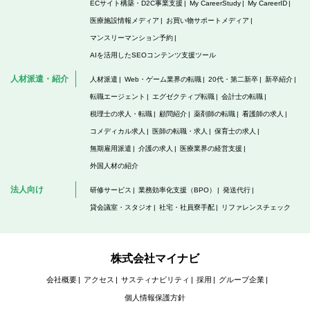
ECサイト構築・D2C事業支援
My CareerStudy
My CareerID
医療施設情報メディア
お買い物サポートメディア
マンスリーマンション予約
AIを活用したSEOコンテンツ支援ツール
人材派遣・紹介
人材派遣
Web・ゲーム業界の転職
20代・第二新卒
新卒紹介
転職エージェント
エグゼクティブ転職
会計士の転職
税理士の求人・転職
顧問紹介
薬剤師の転職
看護師の求人
コメディカル求人
医師の転職・求人
保育士の求人
無期雇用派遣
介護の求人
医療業界の経営支援
外国人材の紹介
法人向け
研修サービス
業務効率化支援（BPO）
発送代行
貸会議室・スタジオ
社宅・社員寮手配
リファレンスチェック
株式会社マイナビ
会社概要
アクセス
サスティナビリティ
採用
グループ企業
個人情報保護方針