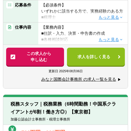
応募条件
【必須条件】
いずれかに該当する方で、実務経験のある方
■税理士
■公認会計士
仕事内容
【業務内容】
■仕訳・入力、決算・申告書の作成
【歓迎条件】
■各種相談対応
■英語に抵抗がない方
■決算チェック
■入力データのレビュー
この求人から
【使用ソフト】
求人を詳しく見る
※税務会計全般へ携わっていただきます。
申し込む
弥生会計・達人・MF会計・freee
経験によっては専門知識を生かしてサービス
の品質管理等にも携わっていただく予定で
更新日
2025年08月06日
す。
みなと国際会計事務所 の求人一覧を見る
■資産税、相続業務
■国際相続
■監査業務
■DD、バリュエーションなど
税務スタッフ｜税務業務（6時間勤務！中国系クラ
イアントが6割！働き方◎）【東京都】
加藤公認会計士事務所・税理士事務所