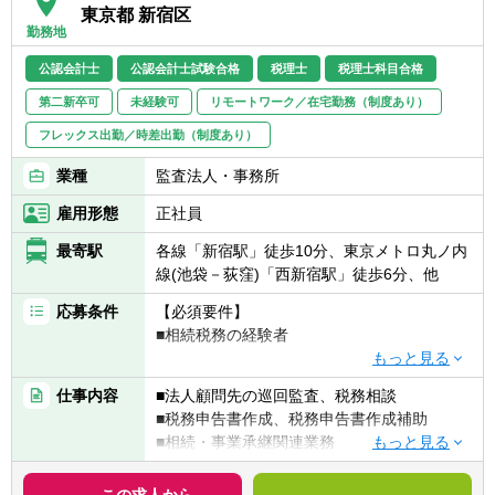
東京都 新宿区
NPO、公益法人など非常に幅が広い点が特徴
勤務地
的です。売り上げ規模も5000万以下から数百
億円規模まで様々です。
公認会計士
公認会計士試験合格
税理士
税理士科目合格
※クライアントの半数は自計化されていま
第二新卒可
未経験可
リモートワーク／在宅勤務（制度あり）
す。入力については外注や入力スタッフに任
せています。
フレックス出勤／時差出勤（制度あり）
【会計ソフト】
業種
監査法人・事務所
弥生会計、勘定奉行
【社内の組織構成】
雇用形態
正社員
・マネージャー3名、スタッフ23名、入力ス
タッフ2名、パート2名
最寄駅
各線「新宿駅」徒歩10分、東京メトロ丸ノ内
線(池袋－荻窪)「西新宿駅」徒歩6分、他
応募条件
【必須要件】
■相続税務の経験者
【歓迎要件】
仕事内容
■法人顧問先の巡回監査、税務相談
■税理士試験科目保持者
■税務申告書作成、税務申告書作成補助
■税理士有資格者
■相続・事業承継関連業務
■経営コンサルティング
■会計ソフト入力