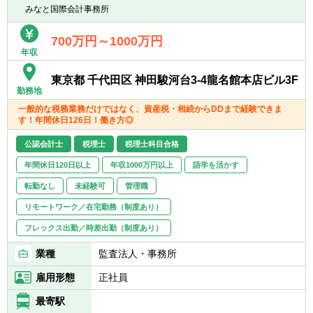
みなと国際会計事務所
野に特化することは無く、大企業から中小企
業まで規模もさまざまです。
700万円～1000万円
年収
【拠点：12拠点】
東京事務所・長岡事務所・群馬事務所・周南
東京都 千代田区 神田駿河台3-4龍名館本店ビル3F
事務所・桑名事務所・仙台事務所・福山事務
勤務地
所・ 北九州事務所・浜松事務所・福岡事務
一般的な税務業務だけではなく、資産税・相続からDDまで経験できま
所・札幌事務所・名古屋事務所
す！年間休日126日！働き方◎
公認会計士
税理士
税理士科目合格
年間休日120日以上
年収1000万円以上
語学を活かす
転勤なし
未経験可
管理職
リモートワーク／在宅勤務（制度あり）
フレックス出勤／時差出勤（制度あり）
業種
監査法人・事務所
雇用形態
正社員
最寄駅