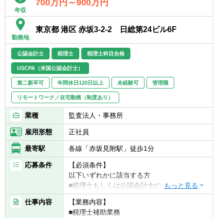
700万円～900万円
年収
東京都 港区 赤坂3-2-2 日総第24ビル6F
勤務地
公認会計士
税理士
税理士科目合格
USCPA（米国公認会計士）
第二新卒可
年間休日120日以上
未経験可
管理職
リモートワーク／在宅勤務（制度あり）
業種
監査法人・事務所
雇用形態
正社員
最寄駅
各線「赤坂見附駅」徒歩1分
応募条件
【必須条件】
以下いずれかに該当する方
■税理士もしくは公認会計士の有資格者
■科目合格者(3科目以上)、会計士試験合格者
仕事内容
【業務内容】
■USCPA
■税理士補助業務