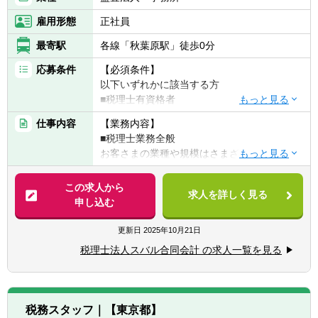
雇用形態
正社員
最寄駅
各線「秋葉原駅」徒歩0分
応募条件
【必須条件】
以下いずれかに該当する方
■税理士有資格者
■公認会計士
仕事内容
【業務内容】
■国税出身の方
■税理士業務全般
お客さまの業種や規模はさまざまです。
【求める人物像】
税理士として、記帳代行から資産運用まで幅
◆頑張った分評価されることを好む方
広く携わっていただきます。
この求人から
◆コミュニケーション能力が高い方
求人を詳しく見る
申し込む
◆向上心や目標、ビジョンを持ち仕事に取り
具体的には・・・
組める方
■税務顧問業務
更新日
2025年10月21日
■会社設立業務
税理士法人スバル合同会計 の求人一覧を見る
■相続業務
■経営コンサルティング業務他
【クライアント形態】
税務スタッフ｜【東京都】
建設、IT、医療、飲食、教育分野等、ある分