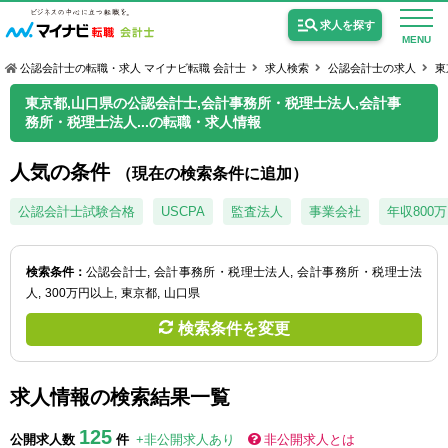
求人を探す
MENU
公認会計士の転職・求人 マイナビ転職 会計士
求人検索
公認会計士の求人
東
東京都,山口県の公認会計士,会計事務所・税理士法人,会計事
務所・税理士法人...の転職・求人情報
人気の条件
（現在の検索条件に追加）
公認会計士の求人
公認会計士試験合格
USCPA
監査法人
事業会社
年収800
監査法人の求人
公認会計士試験合格向けの求人
検索条件：
公認会計士
会計事務所・税理士法人
会計事務所・税理士法
人
300万円以上
東京都
山口県
USCPA（米国公認会計士）の求人
検索条件を変更
女性会計士の転職
求人情報の検索結果一覧
個別転職相談会・セミナー
125
公開求人数
件
+非公開求人あり
非公開求人とは