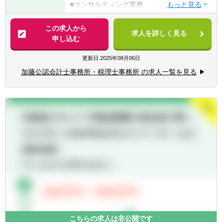
■コンサルティング業務
【歓迎条件】
■月次データ入力・チェック
■中国語ができる方
■決算業務、税務申告
この求人から
■マネージメント経験のある方
求人を詳しく見る
■会計・税務相談 ・事業承継、不動産取得に
申し込む
係る税務相談
【求める人物像】
■不動産SPC等 ・中国上場企業(在日子会社)
更新日
2025年08月06日
■協調性のある方
の業務や、非居住者(中華系)向会計サービス
加藤公認会計士事務所・税理士事務所 の求人一覧を見る
【クライアント】
数億～数十億規模を中心に業界問わず対応し
ております。
6割が中国系の企業、4割が日本の企業となっ
ており、特に昔から長いお付き合いのあるお
客様が多いです。
中国系の企業がクライアントとしては多いで
すが、語学力は問いません。
法人:個人=9:1の割合になっています。
こちらの求人は非公開です