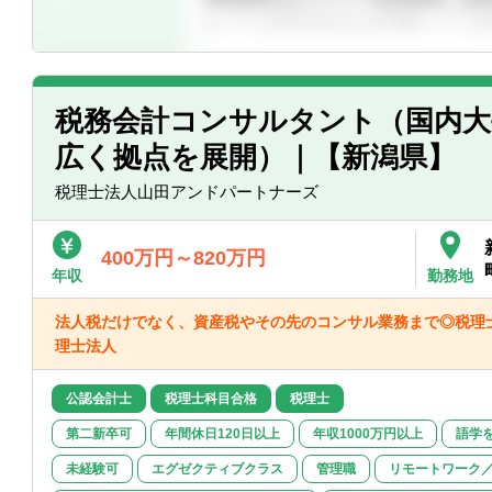
税務会計コンサルタント（国内大
広く拠点を展開）｜【新潟県】
税理士法人山田アンドパートナーズ
400万円～820万円
年収
勤務地
法人税だけでなく、資産税やその先のコンサル業務まで◎税理
理士法人
公認会計士
税理士科目合格
税理士
第二新卒可
年間休日120日以上
年収1000万円以上
語学
未経験可
エグゼクティブクラス
管理職
リモートワーク