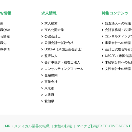
ち情報
求人情報
特集コンテンツ
事例
求人検索
監査法人への転職
職Q&A
実名公開企業
会計事務所・税理
立ち情報
公認会計士
コンサルティング
転職先
公認会計士試験合格
事業会社への転職
転職事情
USCPA（米国公認会計士）
会計士試験合格者
監査法人
USCPA（米国公
会計事務所・税理士法人
未経験分野への転
コンサルティングファーム
女性会計士の転職
金融機関
事業会社
東京都
大阪府
愛知県
職
MR・メディカル業界の転職
女性の転職
マイナビ転職EXECUTIVE AGENT