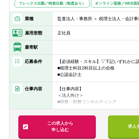
フレックス出勤／時差出勤（制度あり）
オンライン面接／WEB面
業種
監査法人・事務所 ＞ 税理士法人・会計事
雇用形態
正社員
最寄駅
応募条件
【必須経験・スキル】▽下記いずれかに
■税理士科目2科目以上の合格
■公認会計士
仕事内容
【仕事内容】
＜法人向け＞
■税務・財務コンサルティング
■事業承継コンサルティング
■企業組織再編・M&Aコンサルティング
■電子帳簿保存法対応コンサルティング
この求人から
求人
■国際税務・移転価格コンサルティング
申し込む
■医療法人税務・設立コンサルティング