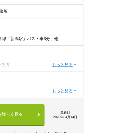
務所
各線「新潟駅」バス・車3分、他
いる方
者の方
ください。
更新日
を詳しく見る
ティングやライフプランニングを通じた自
2026年04月14日