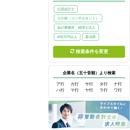
公認会計士
その他（コンサルタント）
会計事務所・税理士法人
400万円以上
新潟県
検索条件を変更
企業名（五十音順）より検索
ア行
カ行
サ行
タ行
ナ行
ハ行
マ行
ヤ行
ラ行
ワ行