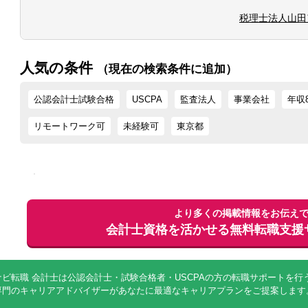
■一般社団財団法人設立サポート
税理士法人山田
＜個人向け＞
■相続コンサルティング
■不動産関連コンサルティング
人気の条件
（現在の検索条件に追加）
公認会計士試験合格
USCPA
監査法人
事業会社
年収
リモートワーク可
未経験可
東京都
より多くの掲載情報をお伝え
会計士資格を活かせる
無料
転職支援
ナビ転職 会計士は公認会計士・試験合格者・USCPAの方の転職サポートを
専門のキャリアアドバイザーがあなたに最適なキャリアプランをご提案します