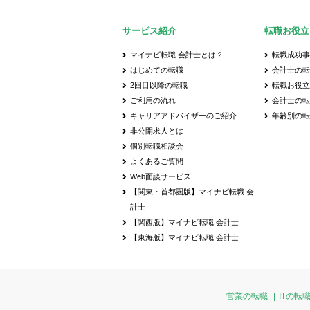
サービス紹介
転職お役立
マイナビ転職 会計士とは？
転職成功
はじめての転職
会計士の転
2回目以降の転職
転職お役
ご利用の流れ
会計士の
キャリアアドバイザーのご紹介
年齢別の
非公開求人とは
個別転職相談会
よくあるご質問
Web面談サービス
【関東・首都圏版】マイナビ転職 会
計士
【関西版】マイナビ転職 会計士
【東海版】マイナビ転職 会計士
営業の転職
ITの転