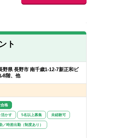
ント
長野県 長野市 南千歳1-12-7新正和ビ
ル8階、他
験合格
を活かす
5名以上募集
未経験可
勤／時差出勤（制度あり）