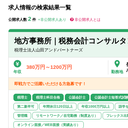
求人情報の検索結果一覧
2
公開求人数
件
+非公開求人あり
非公開求人とは
地方事務所｜税務会計コンサルタ
税理士法人山田アンドパートナーズ
380万円～1200万円
年収
勤務地
即戦力でご活躍いただける方急募です！
税理士
税理士科目合格
公認会計士
公認会計士短答式試
第二新卒可
年間休日120日以上
年収1000万円以上
語学
管理職
リモートワーク／在宅勤務（制度あり）
フレックス出
オンライン面接／WEB面接（実績あり）