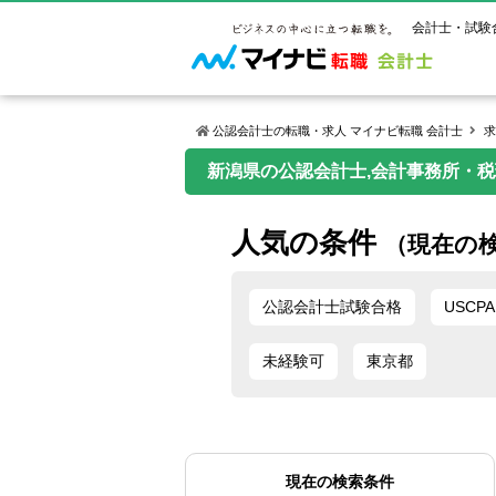
会計士・試験
公認会計士の転職・求人 マイナビ転職 会計士
求
新潟県の公認会計士,会計事務所・税理
マイナビ転
ご状況別
会計士試
保有資格
ご利用ガイ
人気の条件
年齢別転職
受験資格・
公認会計士
（現在の
よくあるご
はじめての
試験科目一
公認会計士
サービス紹介
転職お役立ち情報
業界情報
ご利用の流
公認会計士試験合格
USCPA
2回目以降
試験合格後
USCPA（
求人情報
未経験可
東京都
現在の検索条件