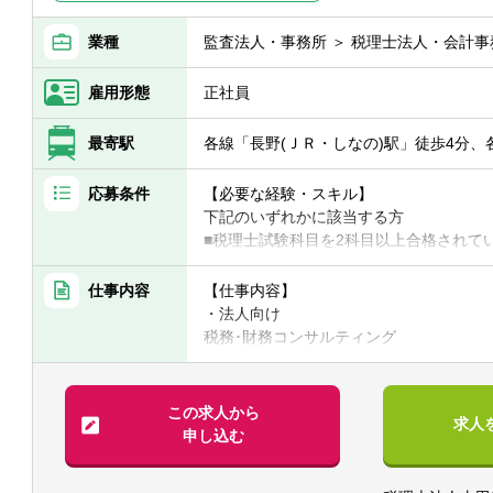
業種
監査法人・事務所 ＞ 税理士法人・会計事
雇用形態
正社員
最寄駅
各線「長野(ＪＲ・しなの)駅」徒歩4分、
応募条件
【必要な経験・スキル】
下記のいずれかに該当する方
■税理士試験科目を2科目以上合格されて
■公認会計士、または公認会計士試験合格
※経験年数についてはご相談に応じます
仕事内容
【仕事内容】
・法人向け
▽東京・大阪以外
税務･財務コンサルティング
税理士科目1科目以上の合格の方はご相談
事業承継コンサルティング
企業再編･M＆Aコンサルティング
【歓迎要件】
経営コンサルティング
この求人から
求人
税務・会計に留まらず、総合的コンサル
国際税務･IFRS対策コンサルティング
申し込む
己実現に興味のある方
医療機関･介謹福祉施設コンサルティング
公益法人設立コンサルティング