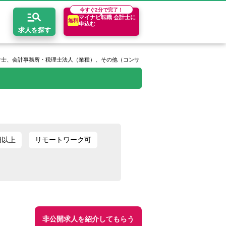
今すぐ
2分で完了！
マイナビ転職 会計士に
無料
申込む
求人を探す
士、会計事務所・税理士法人（業種）、その他（コンサルタント）（職種）、年収400万
開求人とは？
ちコンテンツ
エリア別求人情報
セスマップ
コンサルティングファーム
関東・首都圏
年収診断
者の転職Q&A
会計事務所・税理士法人
関西
キャリア診断
円以上
リモートワーク可
イド
事業会社
東海
非公開求人を紹介してもらう