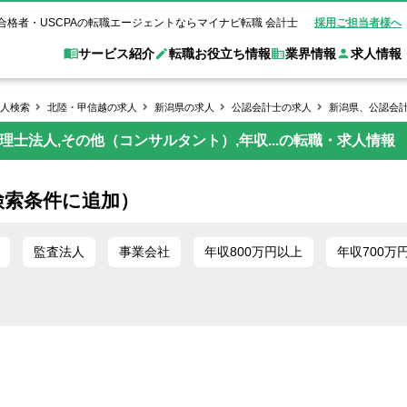
合格者・USCPAの転職エージェントならマイナビ転職 会計士
採用ご担当者様へ
サービス紹介
転職お役立ち情報
業界情報
求人情報
人検索
北陸・甲信越の求人
新潟県の求人
公認会計士の求人
新潟県、公認会計
士法人,その他（コンサルタント）,年収...の転職・求人情報
職 会計士とは？
Web面談サービス
非公
転職ガイド
験情報
別求人情報
業界別求人情報
業界トピックス
転職活動お役立
ド
個別転職相談会・セミナー
アク
ポイント
申し込み手順
女性会計士の転職
監査法人
業界情報の記事一覧
転職お役立ち情報
金融機関
検索条件に追加）
質問
キャリアアドバイザーのご紹介
転職の方へ
覧
試験合格
USCPAの転職
会計士が活躍できる転職先
会計士・試験合格
会計事務所・税理士法人
事業会社
れ
転職成功事例
監査法人
事業会社
年収800万円以上
年収700万
の転職の方へ
の流れ
米国公認会計士）
未経験分野への転職
監査法人
WEB面接完全ガ
コンサルティングファー
ム