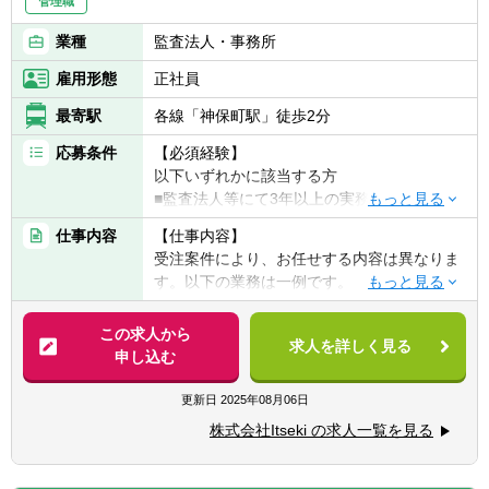
管理職
業種
監査法人・事務所
雇用形態
正社員
最寄駅
各線「神保町駅」徒歩2分
応募条件
【必須経験】
以下いずれかに該当する方
■監査法人等にて3年以上の実務経験
■公認会計士(試験合格者も可)
仕事内容
【仕事内容】
■米国公認会計士
受注案件により、お任せする内容は異なりま
す。以下の業務は一例です。
【歓迎要件】
■税務（申告書の作成まで）
■MBA取得者
■デジタル・フォレンジックレビュー業務
この求人から
■マネジメント経験がある方
求人を詳しく見る
■コンサルタントのサポート（不正調査/デュ
申し込む
■会計事務所勤務経験がある方
ーデリジェンス/上場支援など）
更新日
2025年08月06日
【求める人物像】
※業務詳細について：案件により様々な業務
■誰かのサポートをするころにモチベーショ
株式会社Itseki の求人一覧を見る
が発生するため、候補者の方のご志向をお伺
ンを感じる方
いしつつ、事業内容はお任せする業務詳細に
■税務や会計に関するスキルを伸ばしていき
ついては、1次面接時にご説明致します。