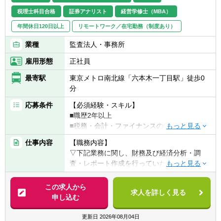
■日・米の会計士（CPA、USCPA）・又は税
税理士科目合格
証券アナリスト
経営学修士（MBA）
理士（科目合格者含む）、証券アナリスト、
年間休日120日以上
リモートワーク／在宅勤務（制度あり）
CFA、簿記などの資格保持者及び MBA 取得
者、海外関連事業経験者、海外留学経験者尚
業種
監査法人・事務所
可
雇用形態
正社員
最寄駅
東京メトロ南北線「六本木一丁目駅」徒歩0
分
応募条件
【必須経験・スキル】
■職歴2年以上
■税務・会計・ファイナンスのいずれかの知
識がある方
仕事内容
【職務内容】
■ビジネスレベルの英語力がある方（目安：
▽下記業務に関し、財務及び経済分析・調
TOEIC 750以上）
査・レポート作成を行っていただきます。
※母国語が日本語でない場合、ビジネスレベ
■移転価格税制への対応を中心としたアドバ
ルの日本語能力がある方（目安：日本語能力
イザリーサービス
この求人から
試験1級）
求人を詳しく見る
■グローバルタックスマネジメントに関わる
申し込む
アドバイザリーサービス
【歓迎経験・スキル】
■国際税務マネジメント・タックスプランニ
更新日
2026年08月04日
■経理・財務部門・国際事業管理部門等での