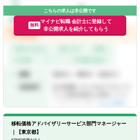
※リモートワーク中心。週に1～2回程度の出
社を推奨。
こちらの求人は非公開です
マイナビ転職 会計士に登録して
無料
非公開求人を紹介してもらう
移転価格アドバイザリーサービス部門マネージャー
｜【東京都】
KPMG税理士法人