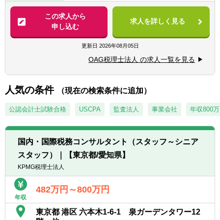
と共にコンサルティングを行います。
化し従業員の多様な働き方に対応いたしま
■税理士または有資格者
■知識のみならず交渉力など、より一層のス
す。
この求人から
■法人税科目合格者
求人を詳しく見る
キルアップを目指したい方には最適な環境で
申し込む
す。
【求める人物像】
■入社後は、ご経験や得意分野に応じてOJT
更新日
2026年08月05日
■積極的にお客様を理解し、常に状況を改善
を実施し出向いただきます。
しようとする意識の持てる方
OAG税理士法人 の求人一覧を見る
■コミュニケーションを図りながら業務遂行
■法定時間外労働月平均30時間以内で、スケ
ができる方
ジュール調整も個々の裁量に任せているた
人気の条件
■新しいことへのチャレンジ精神のある方
（現在の検索条件に追加）
め、メリハリをつけて働くことができる環境
■臨機応変な対応が出来る方
です。
公認会計士試験合格
USCPA
監査法人
事業会社
年収800
国内・国際税務コンサルタント（スタッフ～シニア
スタッフ）｜【東京都/愛知県】
KPMG税理士法人
482万円～800万円
年収
東京都 港区 六本木1-6-1 泉ガーデンタワー12