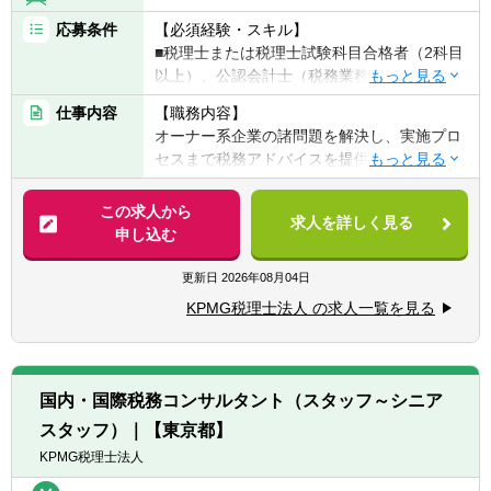
応募条件
【必須経験・スキル】
■税理士または税理士試験科目合格者（2科目
以上）、公認会計士（税務業務の実務経験
者）のいずれか
仕事内容
【職務内容】
■会計事務所にて資産税関連業務の経験のあ
オーナー系企業の諸問題を解決し、実施プロ
る方（概年以上の経験のある方）
セスまで税務アドバイスを提供します。年間
を通じ、企業の税務申告書作成も支援しま
す。
この求人から
求人を詳しく見る
申し込む
【具体的には】
■オーナー系企業に対する事業承継対策、個
更新日
2026年08月04日
人富裕層に対する相続税対策に関する税務ア
KPMG税理士法人 の求人一覧を見る
ドバイス業務
■株式公開時における資本関係の整理などに
伴う税務アドバイス業務
■税法基準による株式評価業務
国内・国際税務コンサルタント（スタッフ～シニア
■相続税・贈与税、譲渡所得税申告業務
スタッフ）｜【東京都】
■月次決算、四半期決算の支援
■各種税務申告書の作成や税務調査立会、税
KPMG税理士法人
務意見書の作成等