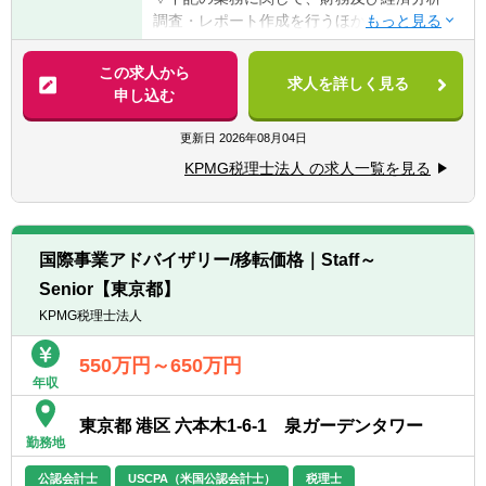
まる方
調査・レポート作成を行うほか、パートナー
1. 中堅以上の日系企業 もしくは グローバ
の指揮の下でマネージャー職としてプロジェ
ル企業における財務、会計、税務、経営企画
クトマネジメント、クライアントとの折衝お
この求人から
等のご経験者
求人を詳しく見る
よびシニアスタッフ以下の指導・教育を行っ
申し込む
2. 金融機関等で投資銀行部門、コーポ―レー
ていただきます。
トファイナンス部門等のご経験者
更新日
2026年08月04日
3. 日系企業およびグローバル企業において、
【具体的には】
移転価格に関わる業務に携わった経験がある
KPMG税理士法人 の求人一覧を見る
■移転価格税制への対応を中心としたアドバ
方
イザリーサービス
4. 会計・税務のファームにおいて、移転価格
■グローバルタックスマネジメントに関わる
に関わる業務に携わった経験がある方
アドバイザリーサービス
5. 移転価格税制に興味があり、英語力と資格
国際事業アドバイザリー/移転価格｜Staff～
■国際税務マネジメント・タックスプランニ
（会計士・税理士・USCPA等）を活かして働
Senior【東京都】
ングに関わるアドバイザリー
きたい方
KPMG税理士法人
※経験・技術・ポテンシャルにより、最終的
1～4共通で英語力中級程度（TOEIC750以
に職務内容詳細を決定します。
550万円～650万円
上）をお持ちの方
年収
※母国語が日本語でない場合、ビジネスレベ
ルの日本語能力がある方（目安：日本語能力
東京都 港区 六本木1-6-1 泉ガーデンタワー
試験1級）
勤務地
公認会計士
USCPA（米国公認会計士）
税理士
【歓迎経験・スキル】