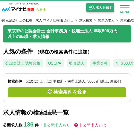
求人を探す
MENU
公認会計士の転職・求人 マイナビ転職 会計士
求人検索
関東の求人
東京都の
東京都の公認会計士,会計事務所・税理士法人,年収500万円
以上の転職・求人情報
人気の条件
（現在の検索条件に追加）
公認会計士の求人
公認会計士試験合格
USCPA
監査法人
事業会社
年収800
監査法人の求人
公認会計士試験合格向けの求人
検索条件：
公認会計士
会計事務所・税理士法人
500万円以上
東京都
検索条件を変更
USCPA（米国公認会計士）の求人
求人情報の検索結果一覧
女性会計士の転職
136
個別転職相談会・セミナー
公開求人数
件
+非公開求人あり
非公開求人とは