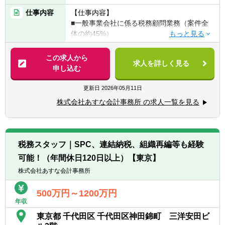
■科目合格者（3科目以上）で会計事務所での
仕事内容
【仕事内容】
経験が豊富な方
■一般事業会社に係る税務顧問業務（案件全
■SPCに関する業務経験をお持ちの方
体の約45%）
■組織再編、連結納税、相続対策等に係る会
【歓迎スキル】
計税務コンサルティング業務（約10％）
この求人から
■英語力のある方
求人を詳しく見る
■SPCに係る会計税務業務(約45％)
申し込む
【求める人物像】
【具体的には】
更新日
2026年05月11日
■税務コンサルに興味があり、人と接するこ
■約20件程度の顧問先をお任せします。同社
とが好きな方
株式会社あすな会計事務所 の求人一覧を見る
のクライアント先は、月次決算を完璧に対応
■新しい業務に積極的に取り組む、チャレン
できる企業様が多く、記帳代行業務は一切あ
ジ精神旺盛な方
りません。顧問先の経理担当者、財務責任者
などに対して、税務的な観点からチェック・
税務スタッフ｜SPC、連結納税、組織再編等も経験
アドバイスを行って頂きます。
可能！（年間休日120日以上）【東京】
【クライアント】
株式会社あすな会計事務所
■クライアントの9.5割以上が中堅・大企業で
す
500万円～1200万円
年収
■売上高規模:～数兆円
■業界業種:多種多様(特に商社、IT、不動産業
東京都 千代田区 千代田区神田錦町 三洋安田ビ
界が多いです)