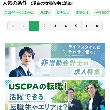
■海外税制リサーチ業務及びコンサルティン
人気の条件
す。入社後に英語力を身に着けたいという方
（現在の検索条件に追加）
グ業務
も大歓迎です。
■金融取引・商品/証券化取引に関するコンサ
公認会計士試験合格
USCPA
監査法人
事業会社
年収800
ルティング業務 等
1
2
3
4
5