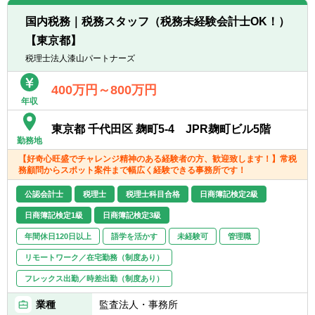
たい方
■素直に人の意見を聞くことができる方
国内税務｜税務スタッフ（税務未経験会計士OK！）
【同社の特徴】
■物事を正しく把握し、人にも正しく伝えら
【東京都】
BIG4出身の役員4名それぞれの強みを生かし
える方
て成長を続ける、プロフェッショナルファー
税理士法人漆山パートナーズ
ムです。現在のメンバーだけでは、コンサル
タントのサポートが回らなくなってきたため
400万円～800万円
年収
増員募集をおこなっております。
会社規模は小さいですが、BIG4と変わらない
東京都 千代田区 麹町5-4 JPR麹町ビル5階
業務と同等のレベルで仕事を受けているプロ
勤務地
集団なので、財務経理のスペシャリストにな
【好奇心旺盛でチャレンジ精神のある経験者の方、歓迎致します！】常税
れるだけではなく、コンサルタント＋αの経
務顧問からスポット案件まで幅広く経験できる事務所です！
験が積めます。
公認会計士
税理士
税理士科目合格
日商簿記検定2級
日商簿記検定1級
日商簿記検定3級
年間休日120日以上
語学を活かす
未経験可
管理職
リモートワーク／在宅勤務（制度あり）
フレックス出勤／時差出勤（制度あり）
業種
監査法人・事務所