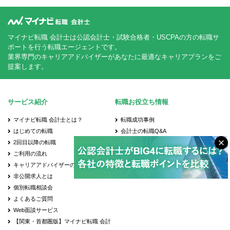
マイナビ転職 会計士は公認会計士・試験合格者・USCPAの方の転職サ
ポートを行う転職エージェントです。
業界専門のキャリアアドバイザーがあなたに最適なキャリアプランをご
提案します。
サービス紹介
転職お役立ち情報
マイナビ転職 会計士とは？
転職成功事例
はじめての転職
会計士の転職Q&A
2回目以降の転職
転職お役立ち情報
ご利用の流れ
会計士の転職先
キャリアアドバイザーのご紹介
年齢別の転職事情
非公開求人とは
個別転職相談会
よくあるご質問
Web面談サービス
【関東・首都圏版】マイナビ転職 会計