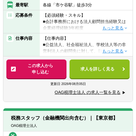
最寄駅
各線「市ケ谷駅」徒歩3分
応募条件
【必須経験・スキル】
■会計事務所における法人顧問担当経験又は
企業経理経験3年程度
※法人顧問担当については単独での巡回訪問
仕事内容
【仕事内容】
経験者で入力~決算・申告まで一人で完結で
■公益法人、社会福祉法人、学校法人等の非
きる方を想定しております
営利法人の顧問先に対して、日々の会計・法
※企業経理経験については決算業務に関与さ
人運営に関するアドバイスを行い、法人の予
れていた方を想定しております
算・決算における支援、税務申告を支援する
この求人から
※非営利法人に対する会計・税務の経験者は
求人を詳しく見る
こと
申し込む
優遇しますが、非営利法人の経験は問いませ
■非営利法人の設立や公益認定に関する支援
ん
をすること
更新日
2026年08月05日
【歓迎経験・スキル】
OAG税理士法人 の求人一覧を見る
■同社は、非営利法人（公益法人、学校法
■税理士または有資格者
人、社会福祉法人等）を多く取り扱う担当者
■税理士試験科目合格者
がチームを構成し、ノウハウを集中すること
によって非営利法人の顧客に対して高い水準
【求める人物像】
税務スタッフ（金融機関出向含む）｜【東京都】
のサービスを提供しています。
■積極的にお客様を理解し、常に状況を改善
OAG税理士法人
また近時、事業承継の局面において非営利法
しようとする意識の持てる方
人の設立・活用が検討されるケースも多く、