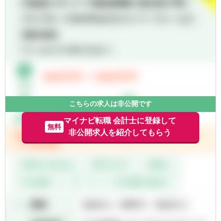
■10社～
※ゆくゆくは、徐々に担当を増やしていただ
き、中核クライアント（年商10億～100億）
を担当していただくことになります。
【会計ソフト】
■Freee、達人、弥生、JDL,、発展会計、勘定
奉行等（お客様に応じて対応しております）
こちらの求人は非公開です
マイナビ転職 会計士に登録して
無料
非公開求人を紹介してもらう