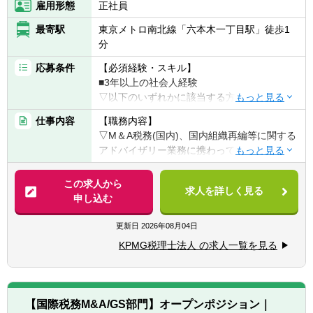
雇用形態
正社員
最寄駅
東京メトロ南北線「六本木一丁目駅」徒歩1
分
応募条件
【必須経験・スキル】
■3年以上の社会人経験
▽以下のいずれかに該当する方
■税理士又は税理士科目合格者(合格科目・科
仕事内容
【職務内容】
目数は不問)
▽M＆A税務(国内)、国内組織再編等に関する
■公認会計士
アドバイザリー業務に携わっていただきま
■会計事務所／監査法人での業務
す。
■事業会社での税務／経理業務
この求人から
求人を詳しく見る
【具体的に】
申し込む
【歓迎経験・スキル】
■企業買収(M&A)に係る税務アドバイザリー
■ビジネスレベルの英語力
(税務デューデリジェンス等)
更新日
2026年08月04日
※必須ではありません。現在の英語力や希望
■事業再編に係る税務ストラクチャリング
に沿った業務に対応いただきます。
KPMG税理士法人 の求人一覧を見る
■税務申告業務及び税務申告から派生する税
■M＆A税務及び国際税務の経験
務アドバイス業務
※ポジションに応じて、国内M&A税務や国内
【国際税務M&A/GS部門】オープンポジション｜
税務アドバイス業務、及び申告業務に従事。