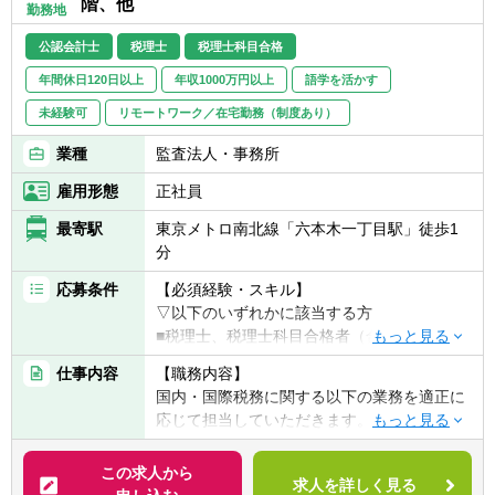
階、他
勤務地
公認会計士
税理士
税理士科目合格
年間休日120日以上
年収1000万円以上
語学を活かす
未経験可
リモートワーク／在宅勤務（制度あり）
業種
監査法人・事務所
雇用形態
正社員
最寄駅
東京メトロ南北線「六本木一丁目駅」徒歩1
分
応募条件
【必須経験・スキル】
▽以下のいずれかに該当する方
■税理士、税理士科目合格者（合格科目・科
目数は不問）
仕事内容
【職務内容】
■公認会計士
国内・国際税務に関する以下の業務を適正に
応じて担当していただきます。
【歓迎経験・スキル】
■税務士法人での業務経験
【具体的には】
この求人から
■事業会社の管理部門（税務・経理・財務）
求人を詳しく見る
■法人税申告書作成業務及びレビュー業務