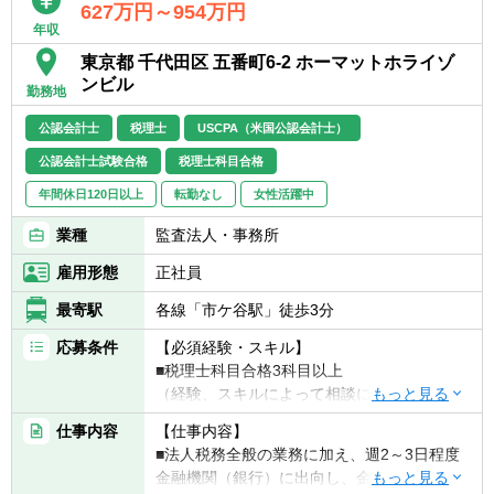
■コミュニケーションを図りながら業務遂行
627万円～954万円
そのようなアドバイザリー業務への関与を通
ができる方
年収
じて将来的なステップアップも視野に入れる
■新しいことへのチャレンジ精神のある方
東京都 千代田区 五番町6-2 ホーマットホライゾ
ことができます。
■臨機応変な対応が出来る方
ンビル
これら非営利法人のさまざま経験を経た後
勤務地
■非営利法人の会計・税務に関心のある方
は、別の分野にて活躍する環境も整えており
公認会計士
税理士
USCPA（米国公認会計士）
ます。
一般企業に対する経験を活かして、新しい分
公認会計士試験合格
税理士科目合格
野に挑戦する方の応募をお待ちしています。
年間休日120日以上
転勤なし
女性活躍中
■一般の事業会社顧問業務と非営利法人の顧
業種
監査法人・事務所
問業務についてはご担当頂く顧問先の規模に
もよりますがおおよそ5：5～4：6の割合とな
雇用形態
正社員
ります。
最寄駅
各線「市ケ谷駅」徒歩3分
■法定時間外労働月平均30時間以内で、スケ
応募条件
【必須経験・スキル】
ジュール調整も個々の裁量に任せているた
■税理士科目合格3科目以上
め、メリハリをつけて働くことができる環境
（経験、スキルによって相談に応じます）
です。
■会計事務所経験3年以上 or 事業会社の経理
仕事内容
【仕事内容】
経験3年以上
■法人税務全般の業務に加え、週2～3日程度
■2023年1月からは、これまでコロナ禍の暫定
金融機関（銀行）に出向し、金融機関の社員
措置だった在宅勤務、時差出勤の運用を制度
【歓迎経験・スキル】