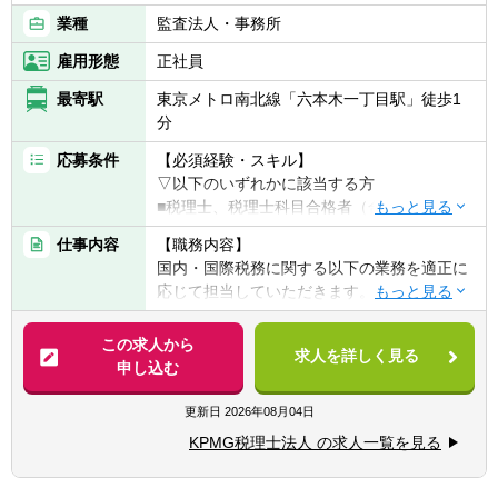
業種
監査法人・事務所
雇用形態
正社員
最寄駅
東京メトロ南北線「六本木一丁目駅」徒歩1
分
応募条件
【必須経験・スキル】
▽以下のいずれかに該当する方
■税理士、税理士科目合格者（合格科目、科
目数は不問）
仕事内容
【職務内容】
■公認会計士
国内・国際税務に関する以下の業務を適正に
応じて担当していただきます。
【歓迎経験・スキル】
■税理士法人での業務経験
【具体的には】
この求人から
■事業会社の管理部門（税務・経理・財務）
求人を詳しく見る
■法人税申告書作成業務及びレビュー業務
申し込む
での業務経験
■税務調査の立会い
■監査法人での業務経験
■企業買収・企業再編・合併に関するコンサ
更新日
2026年08月04日
■上位職としての業務経験（マネジメント経
ルティング業務
験）
KPMG税理士法人 の求人一覧を見る
■国際事業戦略・投資形態に関するコンサル
■ビジネスレベルの英語力
ティング業務
※英語力があることで業務の幅が広がりま