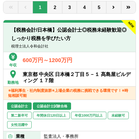
転職お役立ち情報
1
2
3
4
5
ご利用ガイド
非公開求人とは？
【税務会計/日本橋】公認会計士◎税務未経験歓迎◎
しっかり税務を学びたい方
サービス紹介
税理士法人令和会計社
転職お役立ち情報
600万円～1200万円
年収
業界情報
東京都 中央区 日本橋２丁目５－１ 髙島屋ビルデ
求人情報
ィング １７階
勤務地
※福利厚生・社内制度抜群※上場企業の税務に挑戦できる環境です！※時
短相談可能
公認会計士
公認会計士試験合格
第二新卒可
年間休日120日以上
年収1000万円以上
未経験可
女性活躍中
業種
監査法人・事務所