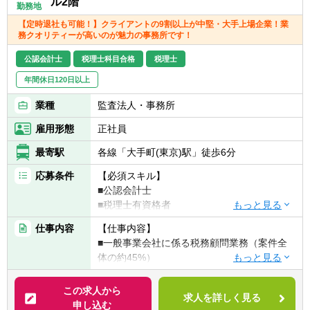
ル2階
勤務地
■担当企業数:20件/人
【定時退社も可能！】クライアントの9割以上が中堅・大手上場企業！業
■税務:コンサル/1対1
務クオリティーが高いのが魅力の事務所です！
【会計ソフト】
公認会計士
税理士科目合格
税理士
勘定奉行、弥生会計、ＰＣＡ会計、ＴＫＣ、
年間休日120日以上
フリー
業種
監査法人・事務所
雇用形態
正社員
最寄駅
各線「大手町(東京)駅」徒歩6分
応募条件
【必須スキル】
■公認会計士
■税理士有資格者
■科目合格者（3科目以上）で会計事務所での
仕事内容
【仕事内容】
経験が豊富な方
■一般事業会社に係る税務顧問業務（案件全
■SPCに関する業務経験をお持ちの方
体の約45%）
■組織再編、連結納税、相続対策等に係る会
【歓迎スキル】
計税務コンサルティング業務（約10％）
この求人から
■英語力のある方
求人を詳しく見る
■SPCに係る会計税務業務(約45％)
申し込む