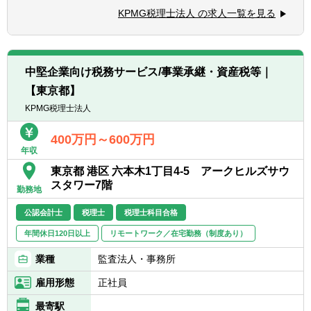
ングに関わるアドバイザリー
経験がある方
KPMG税理士法人 の求人一覧を見る
▽下記いずれかの資格をお持ちの方
■公認会計士/税理士（科目合格者含
む）/USCPA/証券アナリスト/CFA/MBA
■業務で英語使用経験がある方
中堅企業向け税務サービス/事業承継・資産税等｜
【東京都】
KPMG税理士法人
400万円～600万円
年収
東京都 港区 六本木1丁目4-5 アークヒルズサウ
スタワー7階
勤務地
公認会計士
税理士
税理士科目合格
年間休日120日以上
リモートワーク／在宅勤務（制度あり）
業種
監査法人・事務所
雇用形態
正社員
最寄駅