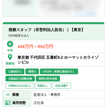
税務スタッフ（非営利法人担当）｜【東京】
OAG税理士法人
449万円～954万円
年収
東京都 千代田区 五番町6-2 ホーマットホライゾ
ンビル
勤務地
公認会計士
税理士
USCPA（米国公認会計士）
公認会計士試験合格
税理士科目合格
年間休日120日以上
転勤なし
女性活躍中
業種
監査法人・事務所
雇用形態
正社員