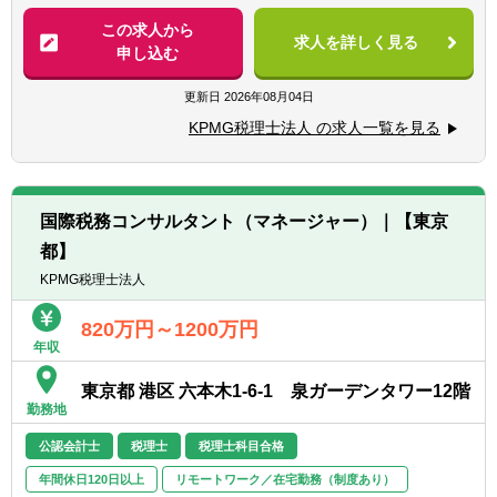
■税理士法人での業務経験
【具体的には】
この求人から
■事業会社の管理部門（税務・経理・財務）
求人を詳しく見る
■法人税申告書作成業務及びレビュー業務
申し込む
での業務経験
■税務調査の立会い
■監査法人での業務経験
■企業買収・企業再編・合併に関するコンサ
更新日
2026年08月04日
■ビジネスレベルの英語力
ルティング業務
※英語力があることで業務の幅が広がりま
KPMG税理士法人 の求人一覧を見る
■国際事業戦略・投資形態に関するコンサル
す。入社後に英語力を身に着けたいという方
ティング業務
も大歓迎です。
■海外税制リサーチ業務及びコンサルティン
グ業務
国際税務コンサルタント（マネージャー）｜【東京
■金融取引・商品/証券化取引に関するコンサ
都】
ルティング業務 等
KPMG税理士法人
820万円～1200万円
年収
東京都 港区 六本木1-6-1 泉ガーデンタワー12階
勤務地
公認会計士
税理士
税理士科目合格
年間休日120日以上
リモートワーク／在宅勤務（制度あり）