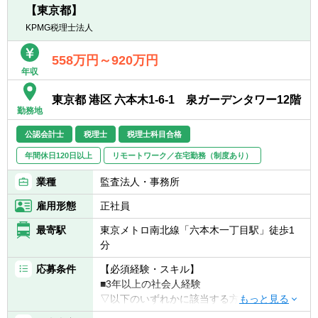
【東京都】
※希望があればクロスボーダーM＆A税務・国
際税務アドバイザリー等にも従事可能。
KPMG税理士法人
※リモートワーク中心。週に1～2回程度の出
社を推奨。
558万円～920万円
年収
東京都 港区 六本木1-6-1 泉ガーデンタワー12階
勤務地
公認会計士
税理士
税理士科目合格
年間休日120日以上
リモートワーク／在宅勤務（制度あり）
業種
監査法人・事務所
雇用形態
正社員
最寄駅
東京メトロ南北線「六本木一丁目駅」徒歩1
分
応募条件
【必須経験・スキル】
■3年以上の社会人経験
▽以下のいずれかに該当する方
■税理士又は税理士科目合格者(合格科目・科