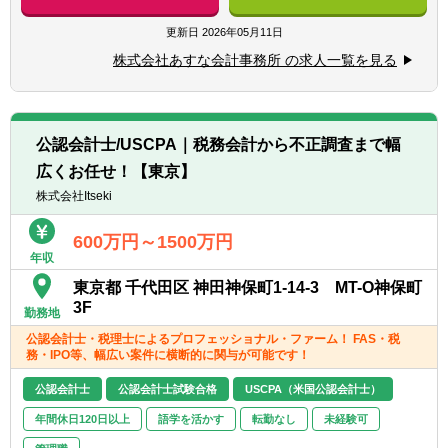
【求める人物像】
【具体的には】
更新日
2026年05月11日
■税務コンサルに興味があり、人と接するこ
■約20件程度の顧問先をお任せします。同社
とが好きな方
株式会社あすな会計事務所 の求人一覧を見る
のクライアント先は、月次決算を完璧に対応
■新しい業務に積極的に取り組む、チャレン
できる企業様が多く、記帳代行業務は一切あ
ジ精神旺盛な方
りません。顧問先の経理担当者、財務責任者
などに対して、税務的な観点からチェック・
公認会計士/USCPA｜税務会計から不正調査まで幅
アドバイスを行って頂きます。
広くお任せ！【東京】
【クライアント】
株式会社Itseki
■クライアントの9.5割以上が中堅・大企業で
す
600万円～1500万円
年収
■売上高規模:～数兆円
■業界業種:多種多様(特に商社、IT、不動産業
東京都 千代田区 神田神保町1-14-3 MT-O神保町
界が多いです)
3F
勤務地
■担当企業数:20件/人
公認会計士・税理士によるプロフェッショナル・ファーム！ FAS・税
■税務:コンサル/1対1
務・IPO等、幅広い案件に横断的に関与が可能です！
【会計ソフト】
公認会計士
公認会計士試験合格
USCPA（米国公認会計士）
勘定奉行、弥生会計、ＰＣＡ会計、ＴＫＣ、
年間休日120日以上
語学を活かす
転勤なし
未経験可
フリー