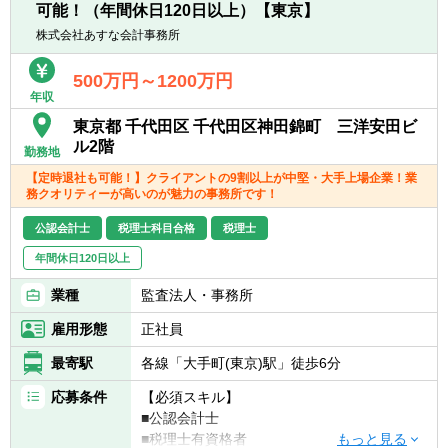
可能！（年間休日120日以上）【東京】
きます。
・一部ではなくクライアントの税務に一環し
株式会社あすな会計事務所
て携わることができます。
500万円～1200万円
年収
東京都 千代田区 千代田区神田錦町 三洋安田ビ
ル2階
勤務地
【定時退社も可能！】クライアントの9割以上が中堅・大手上場企業！業
務クオリティーが高いのが魅力の事務所です！
公認会計士
税理士科目合格
税理士
年間休日120日以上
業種
監査法人・事務所
雇用形態
正社員
最寄駅
各線「大手町(東京)駅」徒歩6分
応募条件
【必須スキル】
■公認会計士
■税理士有資格者