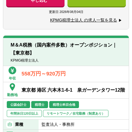
申し込む
での業務経験
■税務調査の立会い
■監査法人での業務経験
■企業買収・企業再編・合併に関するコンサ
更新日
2026年08月04日
■ビジネスレベルの英語力
ルティング業務
※英語力があることで業務の幅が広がりま
KPMG税理士法人 の求人一覧を見る
■国際事業戦略・投資形態に関するコンサル
す。入社後に英語力を身に着けたいという方
ティング業務
も大歓迎です。
■海外税制リサーチ業務及びコンサルティン
グ業務
M＆A税務（国内案件多数）オープンポジション｜
■金融取引・商品/証券化取引に関するコンサ
【東京都】
ルティング業務 等
KPMG税理士法人
558万円～920万円
年収
東京都 港区 六本木1-6-1 泉ガーデンタワー12階
勤務地
公認会計士
税理士
税理士科目合格
年間休日120日以上
リモートワーク／在宅勤務（制度あり）
業種
監査法人・事務所