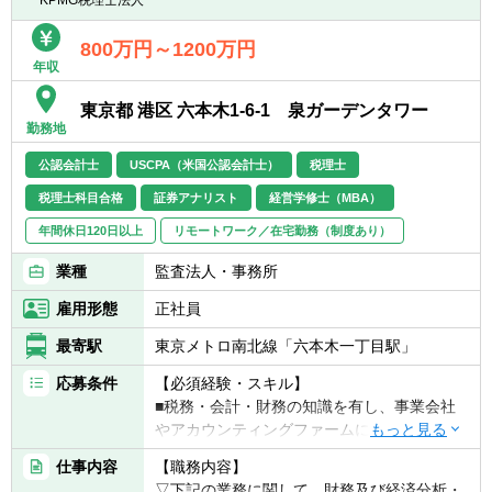
800万円～1200万円
年収
東京都 港区 六本木1-6-1 泉ガーデンタワー
勤務地
公認会計士
USCPA（米国公認会計士）
税理士
税理士科目合格
証券アナリスト
経営学修士（MBA）
年間休日120日以上
リモートワーク／在宅勤務（制度あり）
業種
監査法人・事務所
雇用形態
正社員
最寄駅
東京メトロ南北線「六本木一丁目駅」
応募条件
【必須経験・スキル】
■税務・会計・財務の知識を有し、事業会社
やアカウンティングファームにおける実務経
験が10年以上ある方
仕事内容
【職務内容】
▽具体的には、下記いずれかの要件に当ては
▽下記の業務に関して、財務及び経済分析・