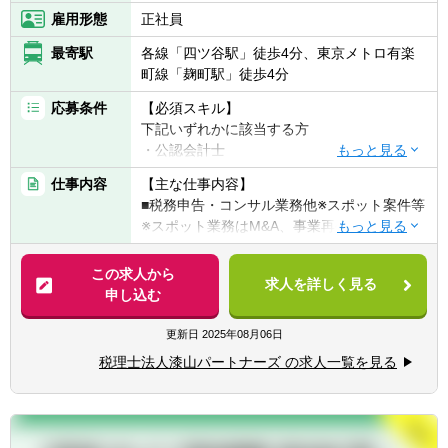
雇用形態
正社員
最寄駅
各線「四ツ谷駅」徒歩4分、東京メトロ有楽
町線「麹町駅」徒歩4分
応募条件
【必須スキル】
下記いずれかに該当する方
・公認会計士
・税理士
仕事内容
【主な仕事内容】
・税理士科目合格者
■税務申告・コンサル業務他※スポット案件等
・会計事務所で3年以上勤務経験があり申告
※スポット業務はM&A、事業再生、相続等多
書を作成出来る方
岐に渡ります。
この求人から
【歓迎条件】
求人を詳しく見る
【クライアント】
申し込む
自分で前向きに物事を捉え、自ら動ける方を
約500件のクライアントがいます。中小企業
歓迎いたします。
から上場子会社まで様々な規模、業種のお客
更新日
2025年08月06日
様がいます。
税理士法人漆山パートナーズ の求人一覧を見る
※多くの案件が紹介によるものですので、営
業もほとんどございません。
【担当企業数】