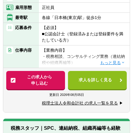
雇用形態
正社員
最寄駅
各線「日本橋(東京)駅」徒歩1分
応募条件
【必須】
■公認会計士（登録済みまたは登録要件を満
たしている方）
仕事内容
【業務内容】
・税務相談、コンサルティング業務（連結納
税や組織再編等）
・税金計算
・各種税務申告書作成
この求人から
求人を詳しく見る
・年末調整、確定申告業務
申し込む
・法人設立に関する手続き及び届出
・M＆A業務（税務DD等）
更新日
2026年08月05日
様々な企業の税務業務を通し幅広い経験が積
税理士法人令和会計社 の求人一覧を見る
めます。
※税務関連の業務100％となります。
【同社で働くポイント】
税務スタッフ｜SPC、連結納税、組織再編等も経験
・大手・上場企業の税務を経験することがで