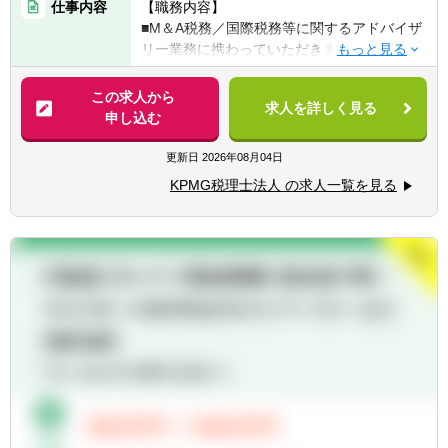
仕事内容
【職務内容】
目数は不問)
■M＆A税務／国際税務等に関するアドバイザ
■公認会計士又は米国公認会計士(又はそれに
リー業務に携わっていただきます。
準ずる資格)
■事業会社での税務／経理業務
【具体的には】
この求人から
■会計事務所／監査法人での業務
求人を詳しく見る
■企業買収(M&A)に係る税務アドバイザリー
申し込む
■コンサルティング会社での業務(M&A／海外
(税務デューデリジェンス等)
投資関連に関わるもの)
■事業再編に係る税務ストラクチャリング
更新日
2026年08月04日
■上記に該当しないが、税務を学びたいとい
■海外投資に係る投資国の税制リサーチ
う熱い意志をお持ちの方
KPMG税理士法人 の求人一覧を見る
■官公庁からの委託事業に係る税制調査及び
税制改正関連業務
【歓迎経験・スキル】
■税務申告業務及び税務申告から派生する税
■ビジネスレベルの英語力(必須ではありませ
務アドバイス業務
ん。現在の英語力や希望に沿った業務に対応
いただきます。)
※ポジションに応じて、M&A税務や国際税務
■M＆A税務及び国際税務の経験
アドバイス業務を中心に従事。
※幅広く多様な業務があるため、英語に苦手
意識がある方は、国内M&A税務や国内税務を
中心に従事することも可能。
※英語に苦手意識のない方は、海外事務所と
の英語によるやり取りも日常的に対応。