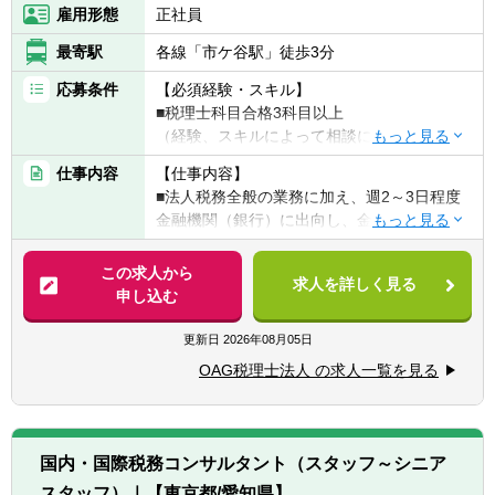
雇用形態
正社員
最寄駅
各線「市ケ谷駅」徒歩3分
応募条件
【必須経験・スキル】
■税理士科目合格3科目以上
（経験、スキルによって相談に応じます）
■会計事務所経験3年以上 or 事業会社の経理
仕事内容
【仕事内容】
経験3年以上
■法人税務全般の業務に加え、週2～3日程度
金融機関（銀行）に出向し、金融機関の社員
【歓迎経験・スキル】
と共にコンサルティングを行います。
■税理士または有資格者
■知識のみならず交渉力など、より一層のス
この求人から
■法人税科目合格者
求人を詳しく見る
キルアップを目指したい方には最適な環境で
申し込む
す。
【求める人物像】
■入社後は、ご経験や得意分野に応じてOJT
更新日
2026年08月05日
■積極的にお客様を理解し、常に状況を改善
を実施し出向いただきます。
しようとする意識の持てる方
OAG税理士法人 の求人一覧を見る
■コミュニケーションを図りながら業務遂行
■法定時間外労働月平均30時間以内で、スケ
ができる方
ジュール調整も個々の裁量に任せているた
■新しいことへのチャレンジ精神のある方
め、メリハリをつけて働くことができる環境
■臨機応変な対応が出来る方
国内・国際税務コンサルタント（スタッフ～シニア
です。
スタッフ）｜【東京都/愛知県】