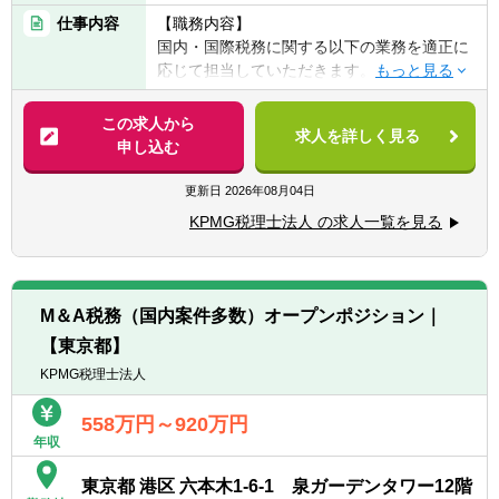
目数は不問）
仕事内容
【職務内容】
■公認会計士
国内・国際税務に関する以下の業務を適正に
応じて担当していただきます。
【歓迎経験・スキル】
■税務士法人での業務経験
【具体的には】
この求人から
■事業会社の管理部門（税務・経理・財務）
求人を詳しく見る
■法人税申告書作成業務及びレビュー業務
申し込む
での業務経験
■税務調査の立会い
■監査法人での業務経験
■企業買収・企業再編・合併に関するコンサ
更新日
2026年08月04日
■ビジネスレベルの英語力
ルティング業務
※英語力があることで業務の幅が広がりま
KPMG税理士法人 の求人一覧を見る
■国際事業戦略・投資形態に関するコンサル
す。入社後に英語力を身に着けたいという方
ティング業務
も大歓迎です。
■海外税制リサーチ業務及びコンサルティン
グ業務
M＆A税務（国内案件多数）オープンポジション｜
■金融取引・商品/証券化取引に関するコンサ
【東京都】
ルティング業務 等
KPMG税理士法人
558万円～920万円
年収
東京都 港区 六本木1-6-1 泉ガーデンタワー12階