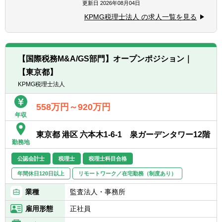
(税務デューデリジェンス等)
更新日
2026年08月04日
※必須ではありません。現在の英語力や希望
■事業再編に係る税務ストラクチャリング
に沿った業務に対応いただきます。
KPMG税理士法人 の求人一覧を見る
■税務申告業務及び税務申告から派生する税
■M＆A税務及び国際税務の経験
務アドバイス業務
※ポジションに応じて、国内M&A税務や国内
【国際税務M&A/GS部門】オープンポジション｜
税務アドバイス業務、及び申告業務に従事。
【東京都】
※希望があればクロスボーダーM＆A税務・国
際税務アドバイザリー等にも従事可能。
KPMG税理士法人
※リモートワーク中心。週に1～2回程度の出
社を推奨。
558万円～920万円
年収
東京都 港区 六本木1-6-1 泉ガーデンタワー12階
勤務地
公認会計士
税理士
税理士科目合格
年間休日120日以上
リモートワーク／在宅勤務（制度あり）
業種
監査法人・事務所
雇用形態
正社員