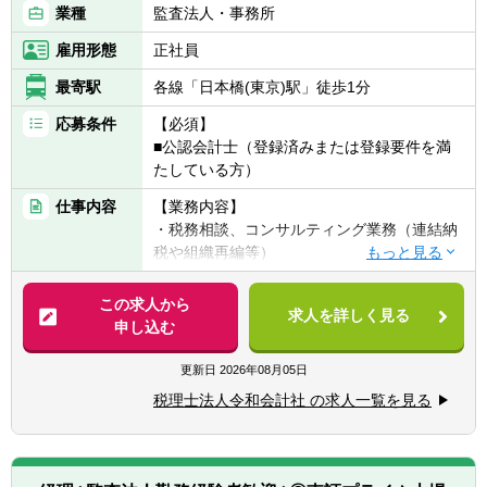
業種
監査法人・事務所
雇用形態
正社員
最寄駅
各線「日本橋(東京)駅」徒歩1分
応募条件
【必須】
■公認会計士（登録済みまたは登録要件を満
たしている方）
仕事内容
【業務内容】
・税務相談、コンサルティング業務（連結納
税や組織再編等）
・税金計算
・各種税務申告書作成
この求人から
求人を詳しく見る
・年末調整、確定申告業務
申し込む
・法人設立に関する手続き及び届出
・M＆A業務（税務DD等）
更新日
2026年08月05日
様々な企業の税務業務を通し幅広い経験が積
税理士法人令和会計社 の求人一覧を見る
めます。
※税務関連の業務100％となります。
【同社で働くポイント】