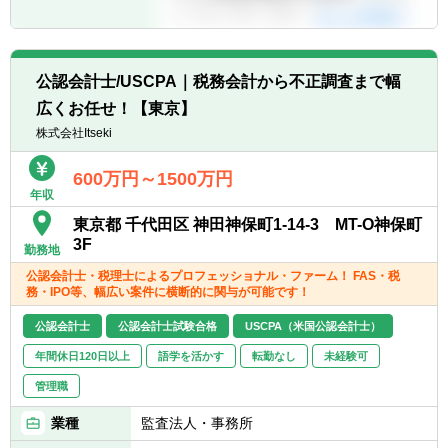
公認会計士/USCPA｜税務会計から不正調査まで幅
広くお任せ！【東京】
株式会社Itseki
600万円～1500万円
年収
東京都 千代田区 神田神保町1-14-3 MT-O神保町
3F
勤務地
公認会計士・税理士によるプロフェッショナル・ファーム！ FAS・税
務・IPO等、幅広い案件に横断的に関与が可能です！
公認会計士
公認会計士試験合格
USCPA（米国公認会計士）
年間休日120日以上
語学を活かす
転勤なし
未経験可
管理職
業種
監査法人・事務所