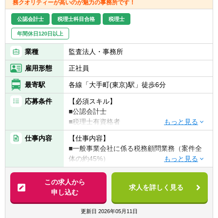
務クオリティーが高いのが魅力の事務所です！
まで以上に新たな技術の創出が叶う環境を整
備いたしました。
公認会計士
税理士科目合格
税理士
社員同士のコミュニケーションが活発に生ま
年間休日120日以上
れるよう、オフィスのレイアウトには工夫を
こらしています。
業種
監査法人・事務所
フリーアドレスの導入や、吹き抜けやメゾネ
ットタイプの内階段を活用したコミュニケー
雇用形態
正社員
ションスペースを多数設置するなど、社員お
最寄駅
各線「大手町(東京)駅」徒歩6分
よび技術のシナジーが活発化する仕組みを随
所に施しています。
応募条件
【必須スキル】
そのほか、健康を意識した日替わりメニュー
■公認会計士
が揃う食堂、浜離宮と東京湾を一望できるカ
■税理士有資格者
フェテリアスペースもオープンいたしまし
■科目合格者（3科目以上）で会計事務所での
仕事内容
【仕事内容】
た。
経験が豊富な方
■一般事業会社に係る税務顧問業務（案件全
■SPCに関する業務経験をお持ちの方
体の約45%）
■組織再編、連結納税、相続対策等に係る会
【歓迎スキル】
計税務コンサルティング業務（約10％）
この求人から
■英語力のある方
求人を詳しく見る
■SPCに係る会計税務業務(約45％)
申し込む
【求める人物像】
【具体的には】
更新日
2026年05月11日
■税務コンサルに興味があり、人と接するこ