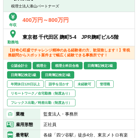
える方
て成長を続ける、プロフェッショナルファー
税理士法人漆山パートナーズ
ムです。現在のメンバーだけでは、コンサル
タントのサポートが回らなくなってきたため
400万円～800万円
年収
増員募集をおこなっております。
会社規模は小さいですが、BIG4と変わらない
東京都 千代田区 麹町5-4 JPR麹町ビル5階
業務と同等のレベルで仕事を受けているプロ
勤務地
集団なので、財務経理のスペシャリストにな
【好奇心旺盛でチャレンジ精神のある経験者の方、歓迎致します！】常税
れるだけではなく、コンサルタント＋αの経
務顧問からスポット案件まで幅広く経験できる事務所です！
験が積めます。
公認会計士
税理士
税理士科目合格
日商簿記検定2級
日商簿記検定1級
日商簿記検定3級
年間休日120日以上
語学を活かす
未経験可
管理職
リモートワーク／在宅勤務（制度あり）
フレックス出勤／時差出勤（制度あり）
業種
監査法人・事務所
雇用形態
正社員
最寄駅
各線「四ツ谷駅」徒歩4分、東京メトロ有楽