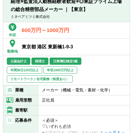
経理※監査法人勤務経験者歓迎※◎東証プライム上場
・大手・上場企業の税務を経験することがで
の総合精密部品メーカー ｜【東京】
きます。
・一部ではなくクライアントの税務に一環し
ミネベアミツミ株式会社
て携わることができます。
600万円～1000万円
年収
東京都 港区 東新橋1-9-3
勤務地
公認会計士
税理士
日商簿記検定3級
年間休日120日以上
年収1000万円以上
リモートワーク／在宅勤務（制度あり）
業種
メーカー（機械・電気・素材・化学）
雇用形態
正社員
最寄駅
応募条件
＜必須＞
▽いずれも必須
■公認会計士（CPA）または税理士（財務諸