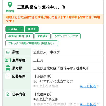
【拠点】
三重県 桑名市 蓮花寺63、他
：12拠点
勤務地
東京事務所・長岡事務所・群馬事務所・周南
税理士として活躍できる環境が整っております！離職率も非常に低い職場
事務所・桑名事務所・仙台事務所・福山事務
です！
所・ 北九州事務所・浜松事務所・福岡事務
公認会計士
税理士
所・札幌事務所・名古屋事務所
年間休日120日以上
未経験可
＆アンドエンジニア
フレックス出勤／時差出勤（制度あり）
業種
監査法人・事務所
雇用形態
正社員
最寄駅
三岐鉄道北勢線「蓮花寺駅」徒歩6分
応募条件
【必須条件】
以下いずれかに該当する方
■税理士有資格者
■公認会計士
仕事内容
【業務内容】
■国税出身の方
■税理士業務全般
お客さまの業種や規模はさまざまです。
【求める人物像】