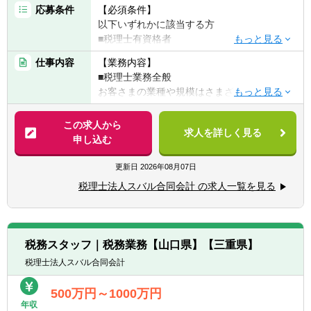
応募条件
【必須条件】
以下いずれかに該当する方
■税理士有資格者
■公認会計士
仕事内容
【業務内容】
■国税出身の方
■税理士業務全般
■会計事務所での業務経験5年以上
お客さまの業種や規模はさまざまです。
税理士として、記帳代行から資産運用まで幅
【求める人物像】
広く携わっていただきます。
この求人から
◆頑張った分評価されることを好む方
求人を詳しく見る
申し込む
◆コミュニケーション能力が高い方
具体的には・・・
◆向上心や目標、ビジョンを持ち仕事に取り
■税務顧問業務
更新日
2026年08月07日
組める方
■会社設立業務
税理士法人スバル合同会計 の求人一覧を見る
■相続業務
■経営コンサルティング業務他
【クライアント】
税務スタッフ｜税務業務【山口県】【三重県】
■業界：建設、IT、医療、飲食、教育分野
税理士法人スバル合同会計
等、ある分野に特化することは無く、大企業
から中小企業まで規模もさまざまです。
500万円～1000万円
■割合：個人2割、法人8割程度
年収