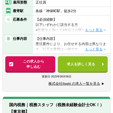
雇用形態
正社員
最寄駅
各線「神保町駅」徒歩2分
応募条件
【必須経験】
以下いずれかに該当する方
■監査法人等にて3年以上の実務経験
■公認会計士(試験合格者も可)
仕事内容
【仕事内容】
■米国公認会計士
受注案件により、お任せする内容は異なりま
す。以下の業務は一例です。
【歓迎要件】
■税務（申告書の作成まで）
■MBA取得者
■デジタル・フォレンジックレビュー業務
この求人から
■マネジメント経験がある方
求人を詳しく見る
■コンサルタントのサポート（不正調査/デュ
申し込む
■会計事務所勤務経験がある方
ーデリジェンス/上場支援など）
更新日
2025年08月06日
【求める人物像】
※業務詳細について：案件により様々な業務
■誰かのサポートをするころにモチベーショ
株式会社Itseki の求人一覧を見る
が発生するため、候補者の方のご志向をお伺
ンを感じる方
いしつつ、事業内容はお任せする業務詳細に
■税務や会計に関するスキルを伸ばしていき
ついては、1次面接時にご説明致します。
たい方
■素直に人の意見を聞くことができる方
国内税務｜税務スタッフ（税務未経験会計士OK！）
【同社の特徴】
■物事を正しく把握し、人にも正しく伝えら
【東京都】
BIG4出身の役員4名それぞれの強みを生かし