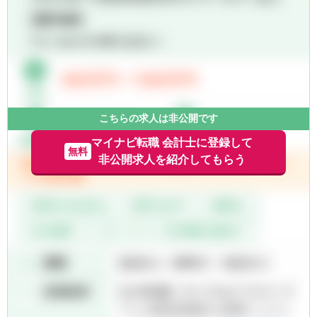
【クライアント】
■クライアントの9.5割以上が中堅・大企業で
す
■売上高規模:～数兆円
■業界業種:多種多様(特に商社、IT、不動産業
界が多いです)
■担当企業数:20件/人
■税務:コンサル/1対1
こちらの求人は非公開です
【会計ソフト】
マイナビ転職 会計士に登録して
無料
勘定奉行、弥生会計、ＰＣＡ会計、ＴＫＣ、
非公開求人を紹介してもらう
フリー