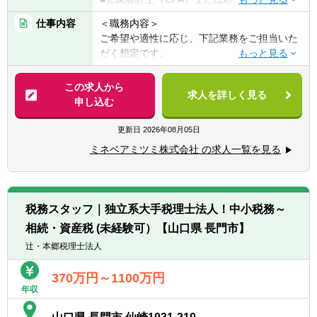
表科目の合格者でも可）
仕事内容
＜職務内容＞
■監査法人にて事業会社向けの監査経験を有
ご希望や適性に応じ、下記業務をご担当いた
する方
だく想定です。
■下記いずれかのご経験をお持ちの方
―決算業務（連結・単体）、開示資料作成
・IFRS
―税務申告関連
この求人から
・M&Aにおける監査
求人を詳しく見る
―企業買収にかかる企業結合会計・PPA・の
申し込む
・企業価値評価
れん評価等
・アドバイザリー
―各種プロジェクトの推進
更新日
2026年08月05日
＜歓迎＞
ミネベアミツミ株式会社 の求人一覧を見る
＜募集背景＞
■英語対応が可能な方
売上2.5兆円への成長を目指す同社は、企業買
収や海外展開を積極的に行っており、今後の
成長を支える熱意のある積極的な経理スタッ
税務スタッフ｜独立系大手税理士法人！中小税務～
フを募集しております。
相続・資産税 (未経験可）【山口県 長門市】
＜経験できること＞
辻・本郷税理士法人
専門のご経験を活かし、経理職としてのスキ
ルアップが可能です。
370万円～1100万円
年収
＜部署構成について＞