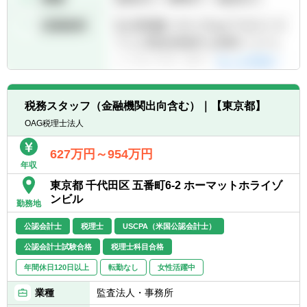
です。
■2023年1月からは、これまでコロナ禍の暫定
措置だった在宅勤務、時差出勤の運用を制度
化し従業員の多様な働き方に対応いたしま
す。
税務スタッフ（金融機関出向含む）｜【東京都】
OAG税理士法人
627万円～954万円
年収
東京都 千代田区 五番町6-2 ホーマットホライゾ
ンビル
勤務地
公認会計士
税理士
USCPA（米国公認会計士）
公認会計士試験合格
税理士科目合格
年間休日120日以上
転勤なし
女性活躍中
業種
監査法人・事務所