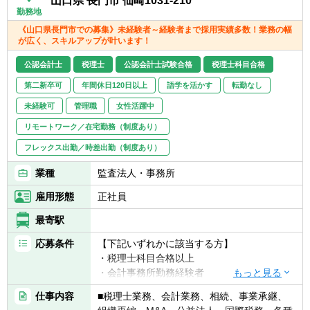
山口県 長門市 仙崎1031-210
東京本部の経理部としては総勢約40名おり、
勤務地
その中でも、①税務②決算・開示③会計、ほ
《山口県長門市での募集》未経験者～経験者まで採用実績多数！業務の幅
か各プロジェクト推進のチームで構成されて
が広く、スキルアップが叶います！
います。
まずは、ご担当業務に応じチームに所属いた
公認会計士
税理士
公認会計士試験合格
税理士科目合格
だきますが、繁閑の状況によってはお互いの
第二新卒可
年間休日120日以上
語学を活かす
転勤なし
チームをフォローしあうこともあり、協力的
な風土でもあります。
未経験可
管理職
女性活躍中
リモートワーク／在宅勤務（制度あり）
＜会社の特徴＞
フレックス出勤／時差出勤（制度あり）
【更なる成長を続けるカギ ～オーガニック
成長×M＆A成長～】
業種
監査法人・事務所
同社は1951年に日本で初めてのミニチュアベ
アリング専業メーカーとして誕生し、この約
雇用形態
正社員
70年間、積極的なM&Aを経て企業を拡大して
最寄駅
まいりました。
べアリングに代表される超精密機械加工部品
応募条件
【下記いずれかに該当する方】
から、モーターやセンサー、半導体など、幅
・税理士科目合格以上
広い先端技術により高精度な製品を世界に供
・会計事務所勤務経験者
給しており、
・公認会計士（監査経験1年以上ある方)※税
家庭やオフィス、インフラなどあらゆるシー
仕事内容
■税理士業務、会計業務、相続、事業承継、
務業務未経験会計士の方も歓迎いたしま
ンで取り入れられ、人々が生活するのに欠か