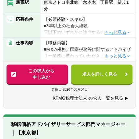
最寄駅
東京メトロ南北線「六本木一丁目駅」徒歩1
分
応募条件
【必須経験・スキル】
■3年以上の社会人経験
▽以下のいずれかに該当する方
■税理士又は税理士科目合格者(合格科目・科
仕事内容
【職務内容】
目数は不問)
■M＆A税務／国際税務等に関するアドバイザ
■公認会計士又は米国公認会計士(又はそれに
リー業務に携わっていただきます。
準ずる資格)
■事業会社での税務／経理業務
【具体的には】
この求人から
■会計事務所／監査法人での業務
求人を詳しく見る
■企業買収(M&A)に係る税務アドバイザリー
申し込む
■コンサルティング会社での業務(M&A／海外
(税務デューデリジェンス等)
投資関連に関わるもの)
■事業再編に係る税務ストラクチャリング
更新日
2026年08月04日
■上記に該当しないが、税務を学びたいとい
■海外投資に係る投資国の税制リサーチ
う熱い意志をお持ちの方
KPMG税理士法人 の求人一覧を見る
■官公庁からの委託事業に係る税制調査及び
税制改正関連業務
【歓迎経験・スキル】
■税務申告業務及び税務申告から派生する税
■ビジネスレベルの英語力(必須ではありませ
務アドバイス業務
ん。現在の英語力や希望に沿った業務に対応
移転価格アドバイザリーサービス部門マネージャー
いただきます。)
｜【東京都】
※ポジションに応じて、M&A税務や国際税務
■M＆A税務及び国際税務の経験