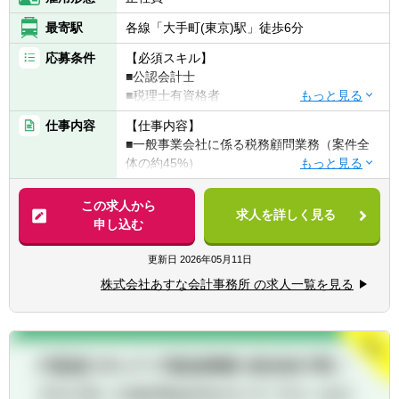
最寄駅
各線「大手町(東京)駅」徒歩6分
応募条件
【必須スキル】
■公認会計士
■税理士有資格者
■科目合格者（3科目以上）で会計事務所での
仕事内容
【仕事内容】
経験が豊富な方
■一般事業会社に係る税務顧問業務（案件全
■SPCに関する業務経験をお持ちの方
体の約45%）
■組織再編、連結納税、相続対策等に係る会
【歓迎スキル】
計税務コンサルティング業務（約10％）
この求人から
■英語力のある方
求人を詳しく見る
■SPCに係る会計税務業務(約45％)
申し込む
【求める人物像】
【具体的には】
更新日
2026年05月11日
■税務コンサルに興味があり、人と接するこ
■約20件程度の顧問先をお任せします。同社
とが好きな方
株式会社あすな会計事務所 の求人一覧を見る
のクライアント先は、月次決算を完璧に対応
■新しい業務に積極的に取り組む、チャレン
できる企業様が多く、記帳代行業務は一切あ
ジ精神旺盛な方
りません。顧問先の経理担当者、財務責任者
などに対して、税務的な観点からチェック・
アドバイスを行って頂きます。