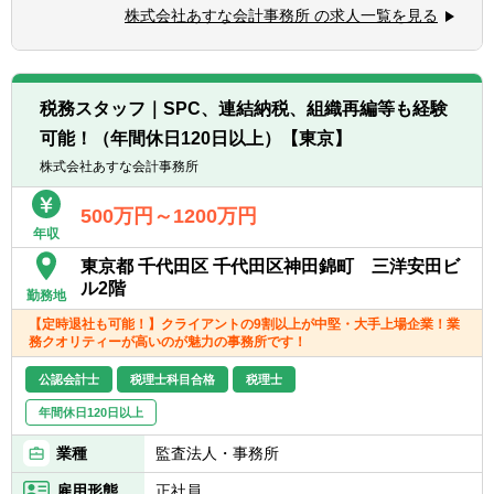
■約20件程度の顧問先をお任せします。同社
とが好きな方
株式会社あすな会計事務所 の求人一覧を見る
のクライアント先は、月次決算を完璧に対応
■新しい業務に積極的に取り組む、チャレン
できる企業様が多く、記帳代行業務は一切あ
ジ精神旺盛な方
りません。顧問先の経理担当者、財務責任者
などに対して、税務的な観点からチェック・
税務スタッフ｜SPC、連結納税、組織再編等も経験
アドバイスを行って頂きます。
可能！（年間休日120日以上）【東京】
【クライアント】
株式会社あすな会計事務所
■クライアントの9.5割以上が中堅・大企業で
す
500万円～1200万円
年収
■売上高規模:～数兆円
■業界業種:多種多様(特に商社、IT、不動産業
東京都 千代田区 千代田区神田錦町 三洋安田ビ
界が多いです)
ル2階
勤務地
■担当企業数:20件/人
【定時退社も可能！】クライアントの9割以上が中堅・大手上場企業！業
■税務:コンサル/1対1
務クオリティーが高いのが魅力の事務所です！
【会計ソフト】
公認会計士
税理士科目合格
税理士
勘定奉行、弥生会計、ＰＣＡ会計、ＴＫＣ、
年間休日120日以上
フリー
業種
監査法人・事務所
雇用形態
正社員