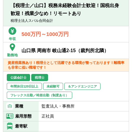
を担当していただくことになります。
【税理士／山口】税務未経験会計士歓迎！国税出身
歓迎！残業少なめ！リモートあり
【会計ソフト】
税理士法人スバル合同会計
■Freee、達人、弥生、JDL,、発展会計、勘定
奉行等（お客様に応じて対応しております）
500万円～1000万円
年収
山口県 周南市 岐山通2-15（裁判所北隣）
勤務地
資産税業務あり！税理士として活躍できる環境が整っております！離職率
も非常に低い職場です！
公認会計士
税理士
年間休日120日以上
未経験可
＆アンドエンジニア
フレックス出勤／時差出勤（制度あり）
業種
監査法人・事務所
雇用形態
正社員
最寄駅