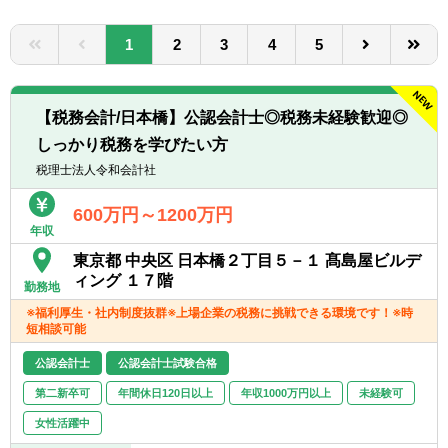
転職お役立ち情報
1
2
3
4
5
ご利用ガイド
非公開求人とは？
【税務会計/日本橋】公認会計士◎税務未経験歓迎◎
サービス紹介
しっかり税務を学びたい方
税理士法人令和会計社
転職お役立ち情報
600万円～1200万円
業界情報
年収
求人情報
東京都 中央区 日本橋２丁目５－１ 髙島屋ビルデ
ィング １７階
勤務地
※福利厚生・社内制度抜群※上場企業の税務に挑戦できる環境です！※時
短相談可能
公認会計士
公認会計士試験合格
第二新卒可
年間休日120日以上
年収1000万円以上
未経験可
女性活躍中