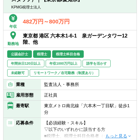
KPMG税理士法人
482万円～800万円
年収
東京都 港区 六本木1-6-1 泉ガーデンタワー12
階、他
勤務地
公認会計士
税理士
税理士科目合格
年間休日120日以上
年収1000万円以上
語学を活かす
未経験可
リモートワーク／在宅勤務（制度あり）
業種
監査法人・事務所
雇用形態
正社員
最寄駅
東京メトロ南北線「六本木一丁目駅」徒歩1
分
応募条件
【必須経験・スキル】
▽以下のいずれかに該当する方
■税理士、税理士科目合格者（合格科目・科