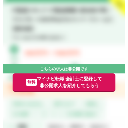
によって非営利法人の顧客に対して高い水準
【求める人物像】
のサービスを提供しています。
■積極的にお客様を理解し、常に状況を改善
また近時、事業承継の局面において非営利法
しようとする意識の持てる方
人の設立・活用が検討されるケースも多く、
■コミュニケーションを図りながら業務遂行
そのようなアドバイザリー業務への関与を通
ができる方
じて将来的なステップアップも視野に入れる
■新しいことへのチャレンジ精神のある方
ことができます。
■臨機応変な対応が出来る方
これら非営利法人のさまざま経験を経た後
■非営利法人の会計・税務に関心のある方
は、別の分野にて活躍する環境も整えており
ます。
一般企業に対する経験を活かして、新しい分
こちらの求人は非公開です
野に挑戦する方の応募をお待ちしています。
マイナビ転職 会計士に登録して
無料
■一般の事業会社顧問業務と非営利法人の顧
非公開求人を紹介してもらう
問業務についてはご担当頂く顧問先の規模に
もよりますがおおよそ5：5～4：6の割合とな
ります。
■法定時間外労働月平均30時間以内で、スケ
ジュール調整も個々の裁量に任せているた
め、メリハリをつけて働くことができる環境