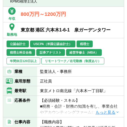
アドバイス業務を中心に従事。
KPMG税理士法人
※幅広く多様な業務があるため、英語に苦手
意識がある方は、国内M&A税務や国内税務を
800万円～1200万円
年収
中心に従事することも可能。
※英語に苦手意識のない方は、海外事務所と
東京都 港区 六本木1-6-1 泉ガーデンタワー
の英語によるやり取りも日常的に対応。
勤務地
※リモートワーク中心。週に1～2回程度の出
社を推奨。
公認会計士
USCPA（米国公認会計士）
税理士
税理士科目合格
証券アナリスト
経営学修士（MBA）
年間休日120日以上
リモートワーク／在宅勤務（制度あり）
業種
監査法人・事務所
雇用形態
正社員
最寄駅
東京メトロ南北線「六本木一丁目駅」
応募条件
【必須経験・スキル】
■税務・会計・財務の知識を有し、事業会社
やアカウンティングファームにおける実務経
験が10年以上ある方
仕事内容
【職務内容】
▽具体的には、下記いずれかの要件に当ては