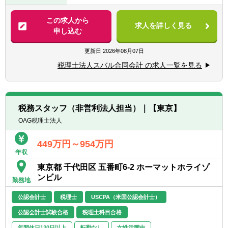
税理士として、記帳代行から資産運用まで幅
◆頑張った分評価されることを好む方
広く携わっていただきます。
この求人から
◆コミュニケーション能力が高い方
求人を詳しく見る
申し込む
◆向上心や目標、ビジョンを持ち仕事に取り
具体的には・・・
組める方
■税務顧問業務
更新日
2026年08月07日
■会社設立業務
税理士法人スバル合同会計 の求人一覧を見る
■相続業務
■経営コンサルティング業務他
【クライアント形態】
税務スタッフ（非営利法人担当）｜【東京】
建設、IT、医療、飲食、教育分野等、ある分
OAG税理士法人
野に特化することは無く、大企業から中小企
業まで規模もさまざまです。
449万円～954万円
年収
【拠点：12拠点】
東京都 千代田区 五番町6-2 ホーマットホライゾ
東京事務所・長岡事務所・群馬事務所・周南
ンビル
事務所・桑名事務所・仙台事務所・福山事務
勤務地
所・ 北九州事務所・浜松事務所・福岡事務
公認会計士
税理士
USCPA（米国公認会計士）
所・札幌事務所・名古屋事務所
公認会計士試験合格
税理士科目合格
年間休日120日以上
転勤なし
女性活躍中