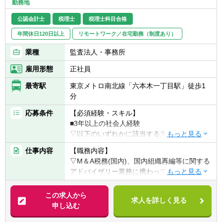
勤務地
公認会計士
税理士
税理士科目合格
年間休日120日以上
リモートワーク／在宅勤務（制度あり）
業種
監査法人・事務所
雇用形態
正社員
最寄駅
東京メトロ南北線「六本木一丁目駅」徒歩1
分
応募条件
【必須経験・スキル】
■3年以上の社会人経験
▽以下のいずれかに該当する方
■税理士又は税理士科目合格者(合格科目・科
仕事内容
【職務内容】
目数は不問)
▽M＆A税務(国内)、国内組織再編等に関する
■公認会計士
アドバイザリー業務に携わっていただきま
■会計事務所／監査法人での業務
す。
■事業会社での税務／経理業務
この求人から
求人を詳しく見る
【具体的に】
申し込む
【歓迎経験・スキル】
■企業買収(M&A)に係る税務アドバイザリー
■ビジネスレベルの英語力