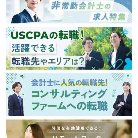
【歓迎経験・スキル】
■日・米の会計士（CPA、USCPA）・又は税
理士（科目合格者含む）、証券アナリスト、
CFA、簿記などの資格保持者及び MBA 取得
者、海外関連事業経験者、海外留学経験者尚
可