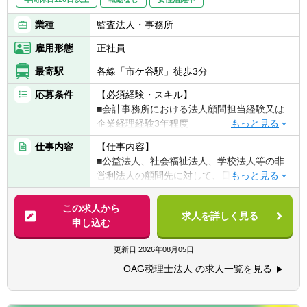
業種
監査法人・事務所
雇用形態
正社員
最寄駅
各線「市ケ谷駅」徒歩3分
応募条件
【必須経験・スキル】
■会計事務所における法人顧問担当経験又は
企業経理経験3年程度
※法人顧問担当については単独での巡回訪問
仕事内容
【仕事内容】
経験者で入力~決算・申告まで一人で完結で
■公益法人、社会福祉法人、学校法人等の非
きる方を想定しております
営利法人の顧問先に対して、日々の会計・法
※企業経理経験については決算業務に関与さ
人運営に関するアドバイスを行い、法人の予
れていた方を想定しております
算・決算における支援、税務申告を支援する
この求人から
※非営利法人に対する会計・税務の経験者は
求人を詳しく見る
こと
申し込む
優遇しますが、非営利法人の経験は問いませ
■非営利法人の設立や公益認定に関する支援
ん
をすること
更新日
2026年08月05日
【歓迎経験・スキル】
OAG税理士法人 の求人一覧を見る
■同社は、非営利法人（公益法人、学校法
■税理士または有資格者
人、社会福祉法人等）を多く取り扱う担当者
■税理士試験科目合格者
がチームを構成し、ノウハウを集中すること