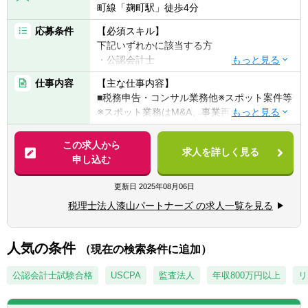
町線「麹町駅」徒歩4分
応募条件
【必須スキル】
下記いずれかに該当する方
・公認会計士
・税理士
仕事内容
【主な仕事内容】
・税理士科目合格者
■税務申告・コンサル業務他※スポット案件等
・会計事務所で3年以上勤務経験があり申告
※スポット業務はM&A、事業再生、相続等多
書を作成出来る方
岐に渡ります。
この求人から
【歓迎条件】
求人を詳しく見る
【クライアント】
申し込む
自分で前向きに物事を捉え、自ら動ける方を
約500件のクライアントがいます。中小企業
歓迎いたします。
から上場子会社まで様々な規模、業種のお客
更新日
2025年08月06日
様がいます。
税理士法人漆山パートナーズ の求人一覧を見る
※多くの案件が紹介によるものですので、営
業もほとんどございません。
人気の条件
（現在の検索条件に追加）
【担当企業数】
■10社～
公認会計士試験合格
USCPA
監査法人
年収800万円以上
リ
※ゆくゆくは、徐々に担当を増やしていただ
き、中核クライアント（年商10億～100億）