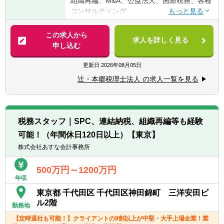
組織再編、M&A、公益法人、国際税務、各種
す！！
せない、唯一無二の「相合」精密部品メーカ
コンサルティング
・普通自動車免許
ーです。
売上高は、2022年3月期においては1兆円を達
【法人全体の特色】
この求人から
求人を詳しく見る
成し、9期連続で過去最高を更新中。
■業界トップレベルの規模でお客様に対して
申し込む
【求める人物像】
今後同社が目指す目標である、2029年3月期
サービス提供しています。
■税務・会計にとどまらず、総合的な観点か
における売上高2.5兆円、営業利益2,500億円
■チーム連携：税理士、公認会計士、中小企
更新日
2026年08月05日
ら経営コンサルティングに携りたい方
の達成にむけ、「オーガニック（自律）成
業診断士など、税務・会計に関わる様々な分
■経験・能力をフルに発揮できる環境で働き
辻・本郷税理士法人 の求人一覧を見る
長」と「積極的なM&A」を両輪で行ってまい
野のエキスパートが集結し、案件によって
たい方
ります。
は、互いにチームを組んで業務を進めること
があります。
【部署異動について】
【積極的な海外進出】
■広範囲な取扱業務
■フリーエージェント制度
税務スタッフ｜SPC、連結納税、組織再編等も経験
同社は世界シェアNo.1の製品を多数有する国
一般企業をはじめ、医療法人、公益法人、社
・年に2回上司を通さずに直接人事へ依頼を
可能！（年間休日120日以上）【東京】
内屈指のグローバルメーカーです。世界27ヶ
会福祉法人、地方公共団体、海外法人、個人
出すことが可能です。
国で93製造拠点を展開。グループ全体の生産
と幅広いお客様に対して、税務・会計サービ
株式会社あすな会計事務所
・希望が通る確率はおおよそ約60％程度で
高に占める海外比率は約9割となります。
スを提供しています。
す。
500万円～1200万円
・また、全国に拠点があるため、ご家庭の事
【働く環境／新オフィスの紹介】
年収
情によって比較的自由に変更することが可能
2023年3月にミネベアミツミ東京本部を移転
東京都 千代田区 千代田区神田錦町 三洋安田ビ
です。
致しました。
ル2階
勤務地
汐留エリアには27階建ての自社ビルとして
【定時退社も可能！】クライアントの9割以上が中堅・大手上場企業！業
「東京クロステックガーデン」を構え、これ