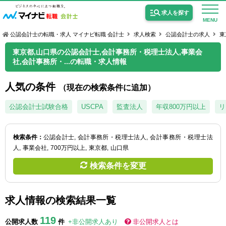
求人を探す
MENU
公認会計士の転職・求人 マイナビ転職 会計士
求人検索
公認会計士の求人
東
東京都,山口県の公認会計士,会計事務所・税理士法人,事業会
社,会計事務所・...の転職・求人情報
人気の条件
（現在の検索条件に追加）
公認会計士の求人
公認会計士試験合格
USCPA
監査法人
年収800万円以上
リ
監査法人の求人
公認会計士試験合格向けの求人
検索条件：
公認会計士
会計事務所・税理士法人
会計事務所・税理士法
人
事業会社
700万円以上
東京都
山口県
USCPA（米国公認会計士）の求人
検索条件を変更
女性会計士の転職
求人情報の検索結果一覧
個別転職相談会・セミナー
119
公開求人数
件
+非公開求人あり
非公開求人とは