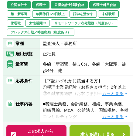
公認会計士
税理士
公認会計士試験合格
税理士科目合格
第二新卒可
年間休日120日以上
語学を活かす
未経験可
管理職
女性活躍中
リモートワーク／在宅勤務（制度あり）
フレックス出勤／時差出勤（制度あり）
業種
監査法人・事務所
雇用形態
正社員
最寄駅
各線「新宿駅」徒歩0分、各線「大阪駅」徒
歩4分、他
応募条件
【下記いずれかに該当する方】
①税理士業界経験（お客さま担当）2年以上
②金融業界経験（お客さま担当）3年以上
③社会人経験（業界等問わず）2年以上 か
仕事内容
■税理士業務、会計業務、相続、事業承継、
つ 税理士科目1科目以上の取得者
組織再編、M&A、公益法人、国際税務、各種
④税理士
コンサルティング
⑤公認会計士
※税務業務未経験会計士の方も歓迎いたしま
【法人全体の特色】
この求人から
す！！
求人を詳しく見る
■業界トップレベルの規模でお客様に対して