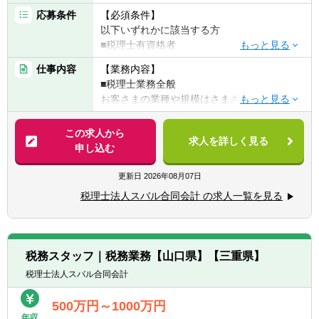
応募条件
【必須条件】
以下いずれかに該当する方
■税理士有資格者
■公認会計士
仕事内容
【業務内容】
■国税出身の方
■税理士業務全般
■会計事務所での業務経験5年以上
お客さまの業種や規模はさまざまです。
税理士として、記帳代行から資産運用まで幅
【求める人物像】
広く携わっていただきます。
この求人から
◆頑張った分評価されることを好む方
求人を詳しく見る
申し込む
◆コミュニケーション能力が高い方
具体的には・・・
◆向上心や目標、ビジョンを持ち仕事に取り
■税務顧問業務
更新日
2026年08月07日
組める方
■会社設立業務
税理士法人スバル合同会計 の求人一覧を見る
■相続業務
■経営コンサルティング業務他
【クライアント】
税務スタッフ｜税務業務【山口県】【三重県】
■業界：建設、IT、医療、飲食、教育分野
税理士法人スバル合同会計
等、ある分野に特化することは無く、大企業
から中小企業まで規模もさまざまです。
500万円～1000万円
■割合：個人2割、法人8割程度
年収