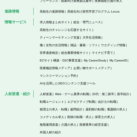
フリーランス・副業向け業務委託案件
医療福祉介護の求人
進路情報
高校生の進路情報
高校生向け探究学習プログラム Locus
情報サービス
求人情報まとめサイト
総合・専門ニュース
高校生のチャレンジを応援するサイト
ティーンマーケティング支援
大学生活情報
働く女性の生活情報
雑誌・書籍・ソフト
ウエディング情報
世界遺産検定
総合農業情報サイト
マイナビ子育て
ECサイト構築・D2C事業支援
My CareerStudy
My CareerID
医療施設情報メディア
お買い物サポートメディア
マンスリーマンション予約
AIを活用したSEOコンテンツ支援ツール
人材派遣・紹介
人材派遣
Web・ゲーム業界の転職
20代・第二新卒
新卒紹介
転職エージェント
エグゼクティブ転職
会計士の転職
税理士の求人・転職
顧問紹介
薬剤師の転職
看護師の求人
コメディカル求人
医師の転職・求人
保育士の求人
無期雇用派遣
介護の求人
医療業界の経営支援
外国人材の紹介