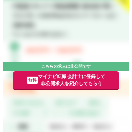
【クライアント形態】
建設、IT、医療、飲食、教育分野等、ある分
野に特化することは無く、大企業から中小企
業まで規模もさまざまです。
【拠点：12拠点】
東京事務所・長岡事務所・群馬事務所・周南
事務所・桑名事務所・仙台事務所・福山事務
所・ 北九州事務所・浜松事務所・福岡事務
所・札幌事務所・名古屋事務所
こちらの求人は非公開です
マイナビ転職 会計士に登録して
無料
非公開求人を紹介してもらう