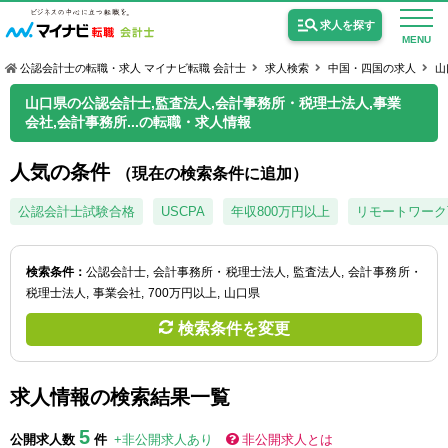
求人を探す
MENU
公認会計士の転職・求人 マイナビ転職 会計士
求人検索
中国・四国の求人
山
山口県の公認会計士,監査法人,会計事務所・税理士法人,事業
会社,会計事務所...の転職・求人情報
人気の条件
（現在の検索条件に追加）
公認会計士の求人
公認会計士試験合格
USCPA
年収800万円以上
リモートワーク
監査法人の求人
公認会計士試験合格向けの求人
検索条件：
公認会計士
会計事務所・税理士法人
監査法人
会計事務所・
税理士法人
事業会社
700万円以上
山口県
USCPA（米国公認会計士）の求人
検索条件を変更
女性会計士の転職
求人情報の検索結果一覧
個別転職相談会・セミナー
5
公開求人数
件
+非公開求人あり
非公開求人とは