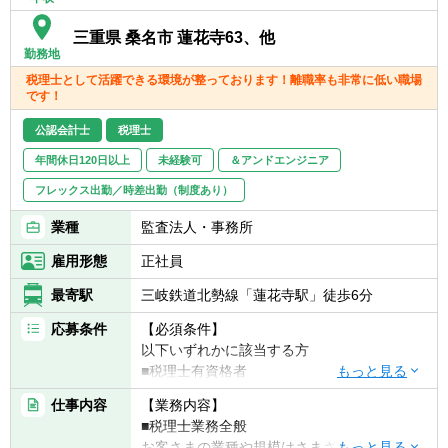
【拠点】
三重県 桑名市 蓮花寺63、他
：12拠点
勤務地
東京事務所・長岡事務所・群馬事務所・周南
税理士として活躍できる環境が整っております！離職率も非常に低い職場
事務所・桑名事務所・仙台事務所・福山事務
です！
所・ 北九州事務所・浜松事務所・福岡事務
公認会計士
税理士
所・札幌事務所・名古屋事務所
年間休日120日以上
未経験可
＆アンドエンジニア
フレックス出勤／時差出勤（制度あり）
業種
監査法人・事務所
雇用形態
正社員
最寄駅
三岐鉄道北勢線「蓮花寺駅」徒歩6分
応募条件
【必須条件】
以下いずれかに該当する方
■税理士有資格者
■公認会計士
仕事内容
【業務内容】
■国税出身の方
■税理士業務全般
お客さまの業種や規模はさまざまです。