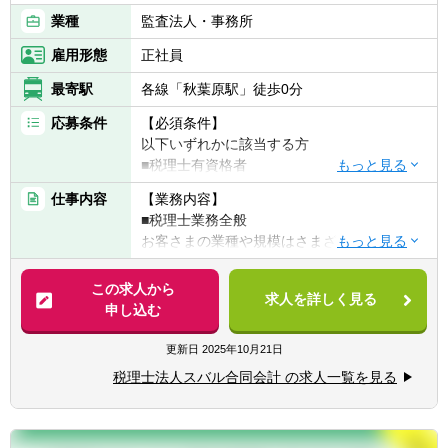
業種
監査法人・事務所
雇用形態
正社員
最寄駅
各線「秋葉原駅」徒歩0分
応募条件
【必須条件】
以下いずれかに該当する方
■税理士有資格者
■公認会計士
仕事内容
【業務内容】
■国税出身の方
■税理士業務全般
お客さまの業種や規模はさまざまです。
【求める人物像】
税理士として、記帳代行から資産運用まで幅
◆頑張った分評価されることを好む方
広く携わっていただきます。
この求人から
◆コミュニケーション能力が高い方
求人を詳しく見る
申し込む
◆向上心や目標、ビジョンを持ち仕事に取り
具体的には・・・
組める方
■税務顧問業務
更新日
2025年10月21日
■会社設立業務
税理士法人スバル合同会計 の求人一覧を見る
■相続業務
■経営コンサルティング業務他