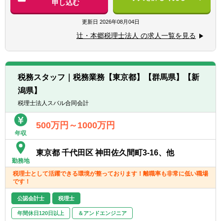
申し込む
サービス提供しています。
【求める人物像】
■チーム連携：税理士、公認会計士、中小企
更新日
2026年08月04日
■税務・会計にとどまらず、総合的な観点か
業診断士など、税務・会計に関わる様々な分
ら経営コンサルティングに携りたい方
辻・本郷税理士法人 の求人一覧を見る
野のエキスパートが集結し、案件によって
■経験・能力をフルに発揮できる環境で働き
は、互いにチームを組んで業務を進めること
たい方
があります。
■広範囲な取扱業務
税務スタッフ｜税務業務【東京都】【群馬県】【新
一般企業をはじめ、医療法人、公益法人、社
潟県】
会福祉法人、地方公共団体、海外法人、個人
と幅広いお客様に対して、税務・会計サービ
税理士法人スバル合同会計
スを提供しています。
500万円～1000万円
年収
東京都 千代田区 神田佐久間町3-16、他
勤務地
税理士として活躍できる環境が整っております！離職率も非常に低い職場
です！
公認会計士
税理士
年間休日120日以上
＆アンドエンジニア