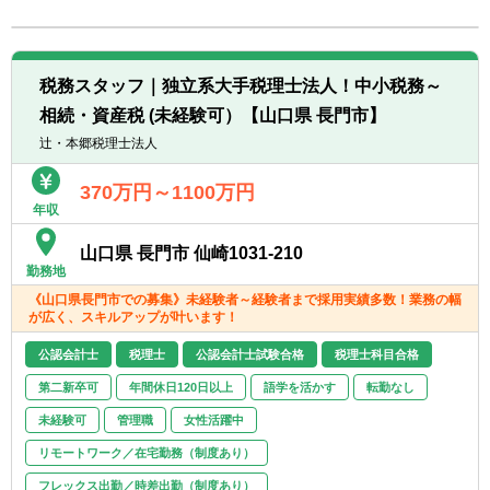
転職お役立ち情報
ご利用ガイド
税務スタッフ｜独立系大手税理士法人！中小税務～
非公開求人とは？
相続・資産税 (未経験可）【山口県 長門市】
辻・本郷税理士法人
サービス紹介
370万円～1100万円
転職お役立ち情報
年収
業界情報
山口県 長門市 仙崎1031-210
勤務地
求人情報
《山口県長門市での募集》未経験者～経験者まで採用実績多数！業務の幅
が広く、スキルアップが叶います！
公認会計士
税理士
公認会計士試験合格
税理士科目合格
第二新卒可
年間休日120日以上
語学を活かす
転勤なし
未経験可
管理職
女性活躍中
リモートワーク／在宅勤務（制度あり）
フレックス出勤／時差出勤（制度あり）