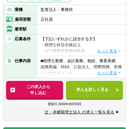
業種
監査法人・事務所
雇用形態
正社員
最寄駅
応募条件
【下記いずれかに該当する方】
・税理士科目合格以上
・会計事務所勤務経験者
・公認会計士（監査経験1年以上ある方)※税
仕事内容
■税理士業務、会計業務、相続、事業承継、
務業務未経験会計士の方も歓迎いたしま
組織再編、M&A、公益法人、国際税務、各種
す！！
コンサルティング
・普通自動車免許
【法人全体の特色】
この求人から
求人を詳しく見る
■業界トップレベルの規模でお客様に対して
申し込む
【求める人物像】
サービス提供しています。
■税務・会計にとどまらず、総合的な観点か
■チーム連携：税理士、公認会計士、中小企
更新日
2026年08月05日
ら経営コンサルティングに携りたい方
業診断士など、税務・会計に関わる様々な分
■経験・能力をフルに発揮できる環境で働き
辻・本郷税理士法人 の求人一覧を見る
野のエキスパートが集結し、案件によって
たい方
は、互いにチームを組んで業務を進めること
があります。