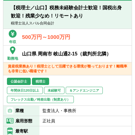
【部署異動について】
■広範囲な取扱業務
■フリーエージェント制度
【税理士／山口】税務未経験会計士歓迎！国税出身
一般企業をはじめ、医療法人、公益法人、社
・年に2回上司を通さずに直接人事へ依頼を
歓迎！残業少なめ！リモートあり
会福祉法人、地方公共団体、海外法人、個人
出すことが可能です。
と幅広いお客様に対して、税務・会計サービ
税理士法人スバル合同会計
・希望が通る確率はおおよそ約60％程度で
スを提供しています。
す。
500万円～1000万円
・また、全国に拠点があるため、ご家庭の事
年収
情によって比較的自由に変更することが可能
です。
山口県 周南市 岐山通2-15（裁判所北隣）
勤務地
資産税業務あり！税理士として活躍できる環境が整っております！離職率
も非常に低い職場です！
公認会計士
税理士
年間休日120日以上
未経験可
＆アンドエンジニア
フレックス出勤／時差出勤（制度あり）
業種
監査法人・事務所
雇用形態
正社員
最寄駅