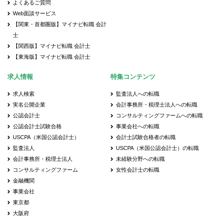
よくあるご質問
Web面談サービス
【関東・首都圏版】マイナビ転職 会計
士
【関西版】マイナビ転職 会計士
【東海版】マイナビ転職 会計士
求人情報
特集コンテンツ
求人検索
監査法人への転職
実名公開企業
会計事務所・税理士法人への転職
公認会計士
コンサルティングファームへの転職
公認会計士試験合格
事業会社への転職
USCPA（米国公認会計士）
会計士試験合格者の転職
監査法人
USCPA（米国公認会計士）の転職
会計事務所・税理士法人
未経験分野への転職
コンサルティングファーム
女性会計士の転職
金融機関
事業会社
東京都
大阪府