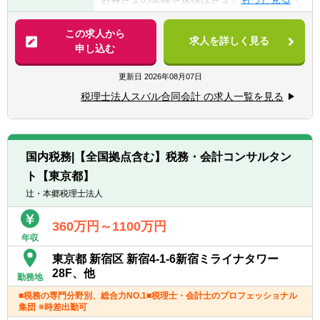
【求める人物像】
税理士として、記帳代行から資産運用まで幅
◆頑張った分評価されることを好む方
広く携わっていただきます。
この求人から
◆コミュニケーション能力が高い方
求人を詳しく見る
申し込む
◆向上心や目標、ビジョンを持ち仕事に取り
具体的には・・・
組める方
■税務顧問業務
更新日
2026年08月07日
■会社設立業務
税理士法人スバル合同会計 の求人一覧を見る
■相続業務
■経営コンサルティング業務他
【クライアント形態】
国内税務|【全国拠点含む】税務・会計コンサルタン
建設、IT、医療、飲食、教育分野等、ある分
ト【東京都】
野に特化することは無く、大企業から中小企
業まで規模もさまざまです。
辻・本郷税理士法人
【拠点：12拠点】
360万円～1100万円
年収
東京事務所・長岡事務所・群馬事務所・周南
事務所・桑名事務所・仙台事務所・福山事務
東京都 新宿区 新宿4-1-6新宿ミライナタワー
所・ 北九州事務所・浜松事務所・福岡事務
28F、他
勤務地
所・札幌事務所・名古屋事務所
■税務の専門分野別、総合力NO.1■税理士・会計士のプロフェッショナル
集団 ※時差出勤可