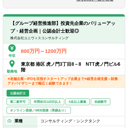
および「組織全体の専門性・貢献力UP」を推
ィングなどもお任せ致します。
一方で、英語力を活用したい方には、レベル
進するリーダーシップを実践・磨くことがで
に合わせてスピーキングも必要な案件をお任
きます。
せします。
【会社の特徴】
【グループ経営推進部】投資先企業のバリューアッ
・結果を出した分だけ正当に評価。社歴や年
■外資系企業がクライアントの中心で不動産
★何よりも、意欲重視の採用ポジションです
齢の壁は一切なし
プ・経営企画｜公認会計士歓迎◎
を中心とする投資会社、各種金融機関と深い
年功序列は排除しています。あなたが課を率
つながりがあります。
株式会社ユニヴィスコンサルティング
いて組織をアップデートし、結果を出せば、
■会計・税務に関するコンサルティング(国内
社歴に関係なく早期に「単体・連結の統括責
の一般的な税法のみならず、各国との租税条
800万円～1200万円
任者」や「子会社の経理責任者」へとステッ
年収
約、多様なインバウンド・アウトバウンドの
プアップ。出した成果には、ポストと報酬で
取引形態に係る特殊な税務、金融商品・不動
東京都 港区 虎ノ門3丁目8－8 NTT虎ノ門ビル6
ダイレクトに報います。
産投資に係るストラクチャーの税務、外国人
階
勤務地
のための申告業務等※税務業務は福永公認会
【募集背景】
※老舗企業～IPOを目指すスタートアップ企業まで※経営企画支援～財務
計士事務所が担当)、ファンドマネジメント
アドバイザリーまで幅広く経験できます！
「バックオフィスの守りの管理職」ではな
(投資ファンドの組成およびストラクチャーの
く、「不動産業界日本一」になるために会社
相談、投資対象のデューデリジェンス、クロ
公認会計士
の成長を支え、加速させる「攻めの経理」を
ージング支援、SPCの管理、IFRSやUS
リードする
第二新卒可
年間休日120日以上
5名以上募集
未経験可
GAAPなど投資家から要求される会計基準、
フォーマットでのレポーティング等)、翻訳
オンライン面接／WEB面接（実績あり）
東証プライム上場、売上高1兆円、時価総額1
(外国企業のアニュアルレポートの翻訳等)、
兆円を突破し、さらなる高みへと猛進を続け
業種
コンサルティング・シンクタンク
M＆A等を行っています。
るオープンハウスグループ。前例のないスピ