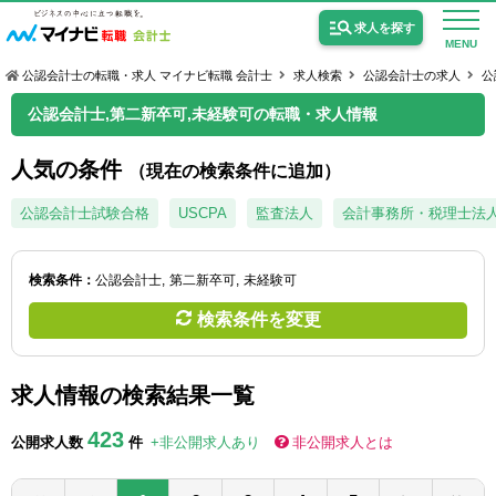
求人を探す
MENU
公認会計士の転職・求人 マイナビ転職 会計士
求人検索
公認会計士の求人
公
公認会計士,第二新卒可,未経験可の転職・求人情報
人気の条件
（現在の検索条件に追加）
公認会計士の求人
公認会計士試験合格
USCPA
監査法人
会計事務所・税理士法
監査法人の求人
検索条件：
公認会計士
第二新卒可
未経験可
公認会計士試験合格向けの求人
検索条件を変更
USCPA（米国公認会計士）の求人
求人情報の検索結果一覧
女性会計士の転職
423
公開求人数
件
+非公開求人あり
非公開求人とは
個別転職相談会・セミナー