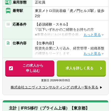
雇用形態
正社員
ードで「不動産業界日本一」の高みを目指す
ため、既存事業の圧倒的拡大と積極的な
最寄駅
東京メトロ日比谷線「虎ノ門ヒルズ駅」徒歩
M&A、新規事業開発を圧倒的なスピードで進
2分
めています。
応募条件
【必須経験・スキル】
この急速なグループの成長と多角化に伴い、
▽以下いずれかのご経験をお持ちの方
経営の意思決定を支える財務・経理基盤の強
■事業会社における経営企画／経理／管理部
化は一刻の猶予も許されません。当社グルー
門の実務経験
仕事内容
【仕事内容】
プは大企業でありながら急成長中の企業です
■監査法人、会計事務所等での会計実務経験
投資先企業に入り込み、経営管理・組織基盤
が、経理部は会社規模に比べるとまだまだ成
の構築をリードします。
長余地があり、様々な面でのレベルアップが
【歓迎経験・スキル】
必要です。
■公認会計士（試験合格者含む）
＜経営企画・管理会計業務＞
この求人から
■管理会計、予実管理、事業計画策定の経験
求人を詳しく見る
■売上・コストデータの集約、分析、着地見
申し込む
現在、本社経理部には20名を超えるメンバー
■バックオフィス全体（経理・労務・総務
込みの精緻化
が在籍しています。ほとんどのメンバーが、
等）への理解
■予実管理体制の構築・運用
更新日
2026年08月05日
20代、30代という若手が活躍する、活気のあ
■PMIや組織改革プロジェクトの経験
■事業計画策定、KPI設計・モニタリング
る組織です。企業理念「やる気のある人を広
株式会社ユニヴィスコンサルティング の求人一覧を見る
■経営意思決定に必要な数値分析・レポーテ
く受け入れ、結果に報いる組織を作ります」
【求める人物像】
ィング
に共感し集まった「成長意欲」の高い優秀な
■「数字を使って経営を動かす」ことに興味
メンバーが、互いに良い影響・刺激を与え合
がある方
＜ガバナンス・バックオフィス統括＞
い、切磋琢磨しています。
■抽象度の高い指示から自走してアウトプッ
主計｜IFRS移行（プライム上場）【東京都】
■経営管理フローの標準化、内部統制の整備