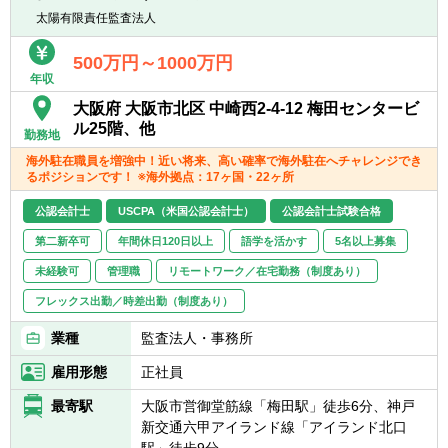
時点】
太陽有限責任監査法人
現在、約10名の方々が海外拠点へ駐在してお
ります。
500万円～1000万円
年収
※うち2名はUSCPA保持者
大阪府 大阪市北区 中崎西2-4-12 梅田センタービ
ル25階、他
勤務地
海外駐在職員を増強中！近い将来、高い確率で海外駐在へチャレンジでき
るポジションです！ ※海外拠点：17ヶ国・22ヶ所
公認会計士
USCPA（米国公認会計士）
公認会計士試験合格
第二新卒可
年間休日120日以上
語学を活かす
5名以上募集
未経験可
管理職
リモートワーク／在宅勤務（制度あり）
フレックス出勤／時差出勤（制度あり）
業種
監査法人・事務所
雇用形態
正社員
最寄駅
大阪市営御堂筋線「梅田駅」徒歩6分、神戸
新交通六甲アイランド線「アイランド北口
駅」徒歩9分