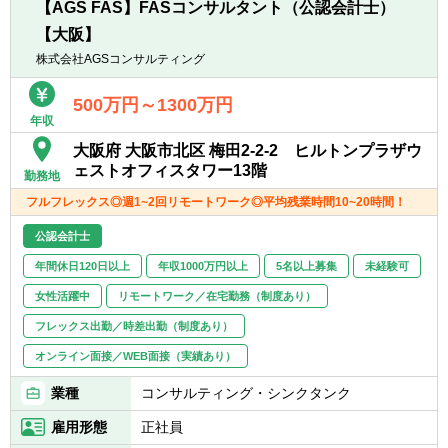
【AGS FAS】FASコンサルタント（公認会計士）
ります。
【大阪】
※うち2名はUSCPA保持者
株式会社AGSコンサルティング
500万円～1300万円
年収
大阪府 大阪市北区 梅田2-2-2 ヒルトンプラザウ
ェストオフィスタワー13階
勤務地
フルフレックス◎週1~2回リモートワーク◎平均残業時間10~20時間！
公認会計士
年間休日120日以上
年収1000万円以上
5名以上募集
未経験可
女性活躍中
リモートワーク／在宅勤務（制度あり）
フレックス出勤／時差出勤（制度あり）
オンライン面接／WEB面接（実績あり）
業種
コンサルティング・シンクタンク
雇用形態
正社員