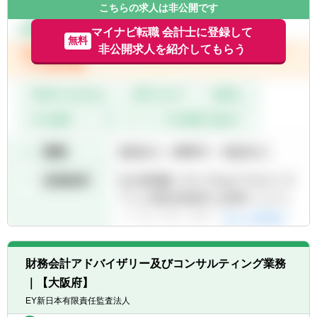
こちらの求人は非公開です
【キャリアパス】
■年功序列ではなく、実績/能力ベースでの評
マイナビ転職 会計士に登録して
無料
価。
非公開求人を紹介してもらう
■またM&A未経験者の場合は、財務DDから経
験し、その後バリュエーション、FA、PMIや
ビジネスDDなども経験してM&Aにかかる必
要業務を一気通貫に経験する機会を得られま
す。
■アソシエイト ⇒ シニアアソシエイト
⇒ アシスタントマネージャー
■マネージャーからはマネジメントコース
（チームを牽引）、専門コース（各事業部の
チームにて専門性を発揮）に分岐。シニアマ
ネージャー、ディレクター。
■事業部長 ⇒ 副部門長 ⇒ 部門長（FAS
部門のトップ）
財務会計アドバイザリー及びコンサルティング業務
※所属は株式会社AGSコンサルティングにな
｜【大阪府】
り、株式会社AGS FASに出向する形態になり
EY新日本有限責任監査法人
ます。