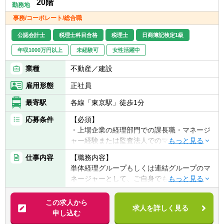
20階
勤務地
・地方独立行政法人化支援、財政シミュレー
事務/コーポレート/総合職
ション、経営改善支援、会計相談・研修対応
等
公認会計士
税理士科目合格
税理士
日商簿記検定1級
年収1000万円以上
未経験可
女性活躍中
業種
不動産／建設
雇用形態
正社員
最寄駅
各線「東京駅」徒歩1分
応募条件
【必須】
・上場企業の経理部門での課長職・マネージ
ャー経験または監査法人でのマネージャー経
験
仕事内容
【職務内容】
単体経理グループもしくは連結グループのマ
【歓迎】
ネージャーとして、ご自身でも重要論点やコ
・公認会計士 / 税理士 / 日商簿記1級 /
ア実務に手を動かしながら、以下の業務全般
USCPA（米国公認会計士）
の取りまとめをお任せします。メンバーの育
この求人から
求人を詳しく見る
成や指導を通じて「経理組織の専門性・貢献
申し込む
力UP」を強力に推し進めつつ、業務の効率