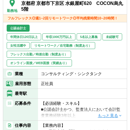
■事業再構築支援業務（事業ポートフォリオ
京都府 京都市下京区 水銀屋町620 COCON烏丸
見直し、再生計画策定/事業売却検討、セラー
5階
勤務地
ズDD等）
フルフレックス◎週1~2回リモートワーク◎平均残業時間10~20時間！
【キャリアパス】
公認会計士
■年功序列ではなく、実績/能力ベースでの評
年間休日120日以上
年収1000万円以上
5名以上募集
未経験可
価。
■またM&A未経験者の場合は、財務DDから経
女性活躍中
リモートワーク／在宅勤務（制度あり）
験し、その後バリュエーション、FA、PMIや
フレックス出勤／時差出勤（制度あり）
ビジネスDDなども経験してM&Aにかかる必
要業務を一気通貫に経験する機会を得られま
オンライン面接／WEB面接（実績あり）
す。
業種
コンサルティング・シンクタンク
■アソシエイト ⇒ シニアアソシエイト
雇用形態
正社員
⇒ アシスタントマネージャー
■マネージャーからはマネジメントコース
最寄駅
（チームを牽引）、専門コース（各事業部の
応募条件
【必須経験・スキル】
チームにて専門性を発揮）に分岐。シニアマ
■公認会計士かつ、監査法人において会計監
ネージャー、ディレクター。
査業務経験3年以上
■事業部長 ⇒ 副部門長 ⇒ 部門長（FAS
部門のトップ）
仕事内容
【業務内容】
【歓迎経験・スキル】