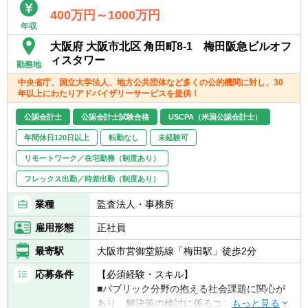
400万円～1000万円
年収
大阪府 大阪市北区 角田町8-1 梅田阪急ビルオフ
ィスタワー
勤務地
中央省庁、国立大学法人、地方公共団体など多くの公的機関に対し、30
年以上にわたりアドバイザリーサービスを提供！
公認会計士
公認会計士試験合格
USCPA（米国公認会計士）
年間休日120日以上
転勤なし
未経験可
リモートワーク／在宅勤務（制度あり）
フレックス出勤／時差出勤（制度あり）
業種
監査法人・事務所
雇用形態
正社員
最寄駅
大阪市営御堂筋線「梅田駅」徒歩2分
応募条件
【必須経験・スキル】
■パブリック分野の抱える社会課題に関心が
あり、解決策の検討に係るコンサルティング