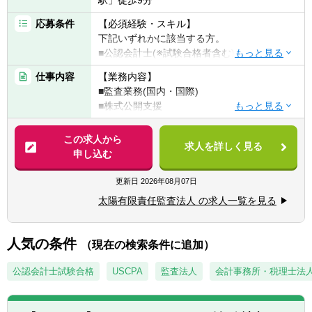
応募条件
【必須経験・スキル】
下記いずれかに該当する方。
■公認会計士(※試験合格者含む)
■USCPA(※監査経験必須)
仕事内容
【業務内容】
■監査業務(国内・国際)
※前職のご経験を積極的に考慮いたします。
■株式公開支援
■内部統制支援
【海外駐在の条件について】
■IFRS導入支援 等
この求人から
ご経験、英語力、ご年齢等で明確な条件は設
求人を詳しく見る
申し込む
けておりません。
※法人として海外駐在職員を増強していく方
目安として、基礎的な監査スキルや
針です。（欧米、アジア地域を中心に）
更新日
2026年08月07日
TOEIC700点程度でチャレンジ可能です。
※ご入所後、1～2年程度は国内拠点にてご経
太陽有限責任監査法人 の求人一覧を見る
験を積んでいただきますが、近い将来、海外
へチャレンジできる可能性があります。
※駐在先にもよりますが、アドバイザリー業
人気の条件
（現在の検索条件に追加）
務・税務業務の経験ができます。
公認会計士試験合格
USCPA
監査法人
会計事務所・税理士法
【現在の海外駐在職員について／2022年3月
時点】
現在、約10名の方々が海外拠点へ駐在してお