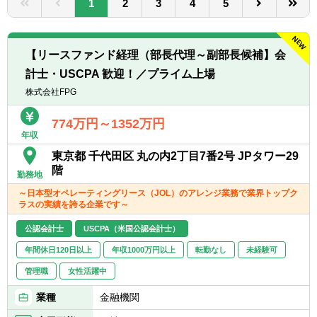
1
2
3
4
5
転職お役立ち情報
ご利用ガイド
【リースファンド経理（部長代理～副部長候補】会
非公開求人とは？
計士・USCPA 歓迎！／プライム上場
株式会社FPG
サービス紹介
774万円～1352万円
転職お役立ち情報
年収
業界情報
東京都 千代田区 丸の内2丁目7番2号 JPタワー29
階
勤務地
求人情報
～日本型オペレーティングリース（JOL）のアレンジ業務で業界トップク
ラスの実績を誇る企業です～
公認会計士
USCPA（米国公認会計士）
年間休日120日以上
年収1000万円以上
転勤なし
未経験可
管理職
女性活躍中
業種
金融機関