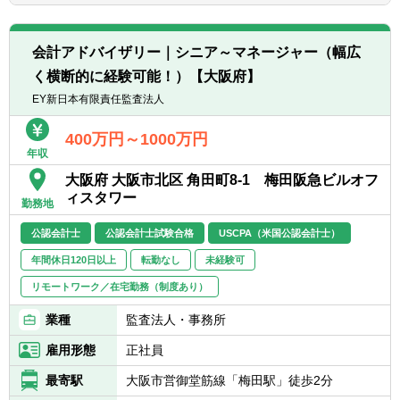
■成長を続ける当社のビジネス最前線に関わ
へチャレンジできる可能性があります。
る部門と連携し、新規事業の検討や事業構造
※駐在先にもよりますが、アドバイザリー業
の理解など、経営に直結する業務に携わる機
務・税務業務の経験ができます。
会計アドバイザリー｜シニア～マネージャー（幅広
会が多数あります。
■経営層への直接的な報告・ディスカッショ
く横断的に経験可能！）【大阪府】
【現在の海外駐在職員について／2022年3月
ンを行うため、高い視座での意思決定プロセ
時点】
EY新日本有限責任監査法人
スに触れ、論理的思考力・経営感覚が磨かれ
現在、約10名の方々が海外拠点へ駐在してお
る環境です。
ります。
400万円～1000万円
■チーム内外の会計士・弁護士をはじめ、監
年収
※うち2名はUSCPA保持者
査法人や税理士など多様なプロフェッショナ
大阪府 大阪市北区 角田町8-1 梅田阪急ビルオフ
ルと協働する機会が豊富で、専門性とビジネ
ィスタワー
勤務地
ス知識をバランスよく伸ばせます。
■弊社は連結決算にIFRSを適用しており、
公認会計士
公認会計士試験合格
USCPA（米国公認会計士）
IFRSの知識・実務経験を習得できる希少な学
年間休日120日以上
転勤なし
未経験可
習機会があります。
リモートワーク／在宅勤務（制度あり）
【魅力】
業種
①経営に極めて近いポジションで、意思決定
監査法人・事務所
の中枢を担える
雇用形態
正社員
経営層へのレポーティング・議論の機会が多
く、“経営が何を考え、どの情報で判断し、ど
最寄駅
大阪市営御堂筋線「梅田駅」徒歩2分
う事業を動かしていくか”を最前線で体感でき