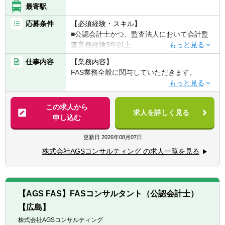
最寄駅
応募条件
【必須経験・スキル】
■公認会計士かつ、監査法人において会計監
査業務経験3年以上
仕事内容
【業務内容】
【歓迎経験・スキル】
FAS業務全般に関与していただきます。
■DD業務、FA業務などのFAS業務経験
■IFRSの知識を有する方
【具体的には】
■PPAの知識を有する方
■DD業務（財務DDが主、希望に応じて税務
この求人から
■不正調査経験（フォレンジック等）
求人を詳しく見る
DD/ビジネスDDも関与可能）
申し込む
■バリュエーション業務（株式価値算定/統合
比率算定/PPA/財務モデリングなど）
更新日
2026年08月07日
■FA業務（エグゼキューション中心、ソーシ
株式会社AGSコンサルティング の求人一覧を見る
ング業務は行わない。TOB/株式交換/株式移
転などの案件もあり）
■M&Aにかかる会計/税務相談業務
■カーブアウト分析（カーブアウトPL/BS分
【AGS FAS】FASコンサルタント（公認会計士）
析、プロフォーマ分析）
【広島】
■M&A等の資金調達に必要な事業計画策定な
どの支援業務
株式会社AGSコンサルティング