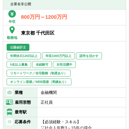
トできる方
企業名非公開
■労務・総務領域を含めたバックオフィス全
これまでのやり方に固執せず、変化に即応で
■スピード感のある環境を楽しめる方
体の状況把握
きる強靭な組織へと進化させるため、ガバナ
■現場と信頼関係を築きながら物事を推進で
800万円～1200万円
■組織の健全化に向けた仕組み構築
ンス強化とメンバー育成を牽引し、共に「不
きる方
年収
動産業界日本一」の目標を達成しませんか？
＜プロジェクト推進＞
東京都 千代田区
■投資後のPMI（ポスト・マージ・インテグレ
勤務地
ーション）支援
公認会計士
■新規事業、組織再編、ファイナンスなどの
特命プロジェクト推進
年間休日120日以上
年収1000万円以上
語学を活かす
5名以上募集
未経験可
女性活躍中
現場に入り込み、実行まで担うハンズオン型
のポジションです。
リモートワーク／在宅勤務（制度あり）
オンライン面接／WEB面接（実績あり）
【投資先企業のバリューアップを担う経営企
画ポジション（CFO候補）】
業種
金融機関
ユニヴィスでは、投資先企業に対し 経営企
雇用形態
正社員
画・事業企画の立場でハンズオン支援を行っ
ています 。
最寄駅
本ポジションは、グループ代表直下で複数の
投資先企業に入り込み、経営管理体制の構
応募条件
【必須経験・スキル】
築・高度化を通じて企業価値向上をリードす
▽社会人年数3～15年の場合