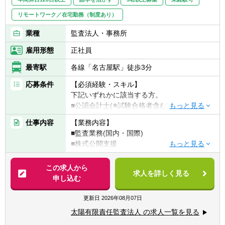
務戦略の立案・実行
・資本効率・キャッシュフロー最適化に向け
リモートワーク／在宅勤務（制度あり）
た施策検討
業種
監査法人・事務所
・事業拡大に必要となる財務戦略・資金施策
の立案
雇用形態
正社員
■その他、経営企画／管理会計／財務戦略に
最寄駅
各線「名古屋駅」徒歩3分
関連する業務全般
応募条件
【必須経験・スキル】
下記いずれかに該当する方。
【組織について】
■公認会計士(※試験合格者含む)
■経理財務統括部は「単体経理財務室」と
■USCPA(※監査もしくは経理・財務等の経験
「連結経理財務部」で構成されていますが、
仕事内容
【業務内容】
必須)
組織の垣根を越えて情報共有・業務連携を積
■監査業務(国内・国際)
極的に行う一体的なチームです。
■株式公開支援
※前職のご経験を積極的に考慮いたします。
■組織は約15名で構成されており、うち5名は
■内部統制支援
大手監査法人出身の公認会計士です。
■IFRS導入支援 等
この求人から
【海外駐在の条件について】
■また、法務部門には複数の弁護士が在籍し
求人を詳しく見る
申し込む
ご経験、英語力、ご年齢等で明確な条件は設
ており、日常的に専門知識に触れ、学び続け
※法人として海外駐在職員を増強していく方
けておりません。
られる環境が整っています
針です。（欧米、アジア地域を中心に）
更新日
2026年08月07日
目安として、基礎的な監査スキルや
※ご入所後、1～2年程度は国内拠点にてご経
TOEIC700点程度でチャレンジ可能です。
太陽有限責任監査法人 の求人一覧を見る
【キャリアパス】
験を積んでいただきますが、近い将来、海外