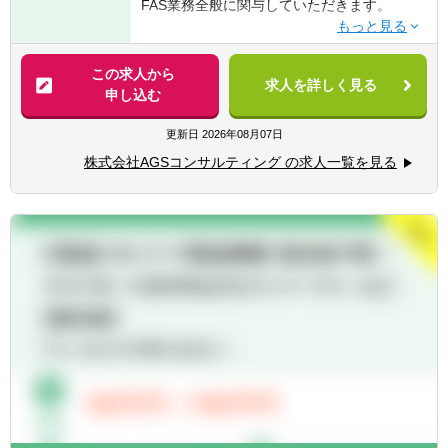
FAS業務全般に関与していただきます。
■DD業務、FA業務などのFAS業務経験
※所属は株式会社AGSコンサルティングにな
■IFRSの知識を有する方
り、株式会社AGS FASに出向する形態になり
【具体的には】
■PPAの知識を有する方
ます。
■DD業務（財務DDが主、希望に応じて税務
この求人から
■不正調査経験（フォレンジック等）
求人を詳しく見る
DD/ビジネスDDも関与可能）
申し込む
■バリュエーション業務（株式価値算定/統合
比率算定/PPA/財務モデリングなど）
更新日
2026年08月07日
■FA業務（エグゼキューション中心、ソーシ
株式会社AGSコンサルティング の求人一覧を見る
ング業務は行わない。TOB/株式交換/株式移
転などの案件もあり）
■M&Aにかかる会計/税務相談業務
■カーブアウト分析（カーブアウトPL/BS分
析、プロフォーマ分析）
■M&A等の資金調達に必要な事業計画策定な
どの支援業務
■PMI業務（経理/財務のほか、PMO/ガバナン
ス/経営管理等）
■不正調査業務（フォレンジック等）
■事業再構築支援業務（事業ポートフォリオ
見直し、再生計画策定/事業売却検討、セラー
ズDD等）