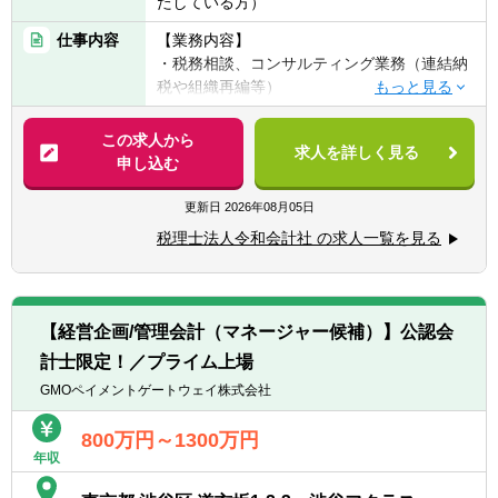
たしている方）
仕事内容
【業務内容】
・税務相談、コンサルティング業務（連結納
税や組織再編等）
・税金計算
・各種税務申告書作成
この求人から
求人を詳しく見る
・年末調整、確定申告業務
申し込む
・法人設立に関する手続き及び届出
・M＆A業務（税務DD等）
更新日
2026年08月05日
様々な企業の税務業務を通し幅広い経験が積
税理士法人令和会計社 の求人一覧を見る
めます。
※税務関連の業務100％となります。
【同社で働くポイント】
【経営企画/管理会計（マネージャー候補）】公認会
・大手・上場企業の税務を経験することがで
計士限定！／プライム上場
きます。
・一部ではなくクライアントの税務に一環し
GMOペイメントゲートウェイ株式会社
て携わることができます。
800万円～1300万円
年収