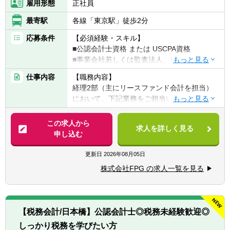
雇用形態
正社員
最寄駅
各線「東京駅」徒歩2分
応募条件
【必須経験・スキル】
■公認会計士資格 または USCPA資格
■事業会社若しくは監査法人、税理士法人、
会計事務所等での経理実務経験（10年以上）
仕事内容
【職務内容】
■法人税・消費税等に関する税金計算実務経
経理2部（主にリースファンド会計を担当）
験
において、下記業務をご担当いただきます。
■チームの成長を導くマネジメント・リーダ
ーシップ経験
【具体的には】
この求人から
求人を詳しく見る
■本型オペレーティング・リースの特別目的
申し込む
【歓迎経験・スキル】
会社（SPC）に関する実務（経理処理のみな
■税務申告書作成やＳＰＣ会計の業務経験
らず、会社設立から投資家への報告書作成、
更新日
2026年08月05日
■業務・事務処理に関してシステム導入やツ
税務申告に至るまで）
ール活用による業務効率化等を実現した経験
株式会社FPG の求人一覧を見る
■チームメンバーの指導・育成、業務の進捗
■金融商品取引法の開示業務経験
管理を通じた組織体制の強化
■新規金融商品の組成支援を含む経理全般に
【求める人物像】
関する管理業務の推進
■自発的に業務を推進し、組織の目標に対し
【税務会計/日本橋】公認会計士◎税務未経験歓迎◎
て高い意識を持つ方
しっかり税務を学びたい方
【仕事の魅力】