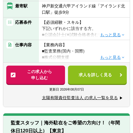
最寄駅
神戸新交通六甲アイランド線「アイランド北
口駅」徒歩9分
応募条件
【必須経験・スキル】
下記いずれかに該当する方。
■公認会計士(※試験合格者含む)
■USCPA(※監査経験必須)
仕事内容
【業務内容】
■監査業務(国内・国際)
※前職のご経験を積極的に考慮いたします。
■株式公開支援
■内部統制支援
【海外駐在の条件について】
■IFRS導入支援 等
この求人から
ご経験、英語力、ご年齢等で明確な条件は設
求人を詳しく見る
申し込む
けておりません。
※法人として海外駐在職員を増強していく方
目安として、基礎的な監査スキルや
針です。（欧米、アジア地域を中心に）
更新日
2026年08月07日
TOEIC700点程度でチャレンジ可能です。
※ご入所後、1～2年程度は国内拠点にてご経
太陽有限責任監査法人 の求人一覧を見る
験を積んでいただきますが、近い将来、海外
へチャレンジできる可能性があります。
※駐在先にもよりますが、アドバイザリー業
務・税務業務の経験ができます。
監査スタッフ｜海外駐在をご希望の方向け！（年間
休日120日以上）【東京】
【現在の海外駐在職員について／2022年3月