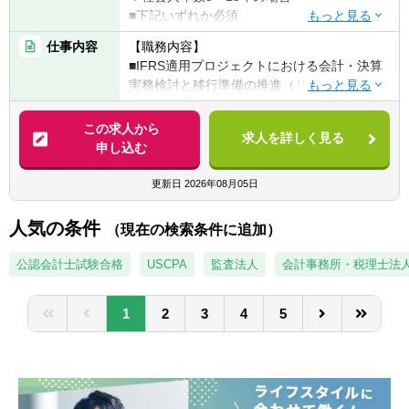
るポジションです。
■下記いずれか必須
①大手事業会社での財務会計業務、もしくは
仕事内容
【職務内容】
単なる管理業務ではなく、「経営判断に直結
会計関連システム（含むERP）の開発・導
■IFRS適用プロジェクトにおける会計・決算
する数字を創り、動かす」役割を担っていた
入、あるいはIFRS適用（移行）業務の経験
実務検討と移行準備の推進（リーダークラ
だきます。
②監査法人・コンサルティング会社・ITベン
ス、担当者）
ダー等において、上記①記載内容における顧
・IFRS適用後の会計・開示方針や業務フロー
【ポジションの魅力】
この求人から
客企業へのサービス提供などの経験
求人を詳しく見る
の検討、必要なシステム開発における要件定
■代表直下で経営の意思決定に関与
申し込む
義書などの成果物作成と進捗管理、関係部署
⇒ 投資家 兼 経営者である代表と密に連携
▽社会人年数15年超の場合
との検討や協議・ワーキンググループ運営含
し、意思決定の思考プロセスを間近で学べま
更新日
2026年08月05日
必須要件・歓迎要件とも上記「3～15年の場
めたプロジェクトマネジメント
す。
合」と同様ですが、①②での業務経験の豊富
・また、IFRS適用にともなう業務・ビジネス
人気の条件
さ、歓迎要件の充足有無、業務マネジメント
（現在の検索条件に追加）
への影響など、大局的な検討も推進
■CFO・経営企画ポジションでの実務経験
経験の有無などを、総合的に勘案させていた
⇒ 投資先企業のCFO補佐・経営企画として、
公認会計士試験合格
だきます。
USCPA
監査法人
会計事務所・税理士法
【魅力】
予実管理・事業計画・管理体制構築をリード
■MUFGグループを横断して行っております
します。
【歓迎経験・スキル】
1
2
3
4
5
ので、会計関連のプロジェクトとしては大規
▽社会人年数3～15年の場合
模なものになります。財務会計・決算業務や
■圧倒的な成長スピード
■金融機関（特に銀行）での業務経験ある方
関連システムの開発・導入に関わった経験の
⇒ 複数社の経営に同時に関与することで、通
・銀行業の会計・システムは、一般的企業に
ある方にとり、キャリアの大きなプラスとな
常の数倍のスピードで経験を積むことが可能
比し特有の要素もあるため。なお、採用時に
ります。
です。
ご希望確認のうえ、一定期間「財務企画部主