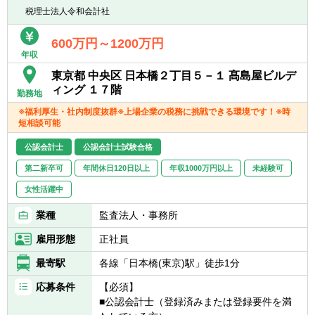
■業務効率の向上に関して、高い意識で仕事
■業容拡大中の上場企業（東証プライム市
税理士法人令和会計社
に取り組むことができる方
場）で、専門性を高めることができる環境で
■チーム全体を牽引し、変化に柔軟に対応で
す。
600万円～1200万円
きる方
年収
■リースファンド会計を担当する経理2部で中
■改善提案を行い、組織の成長に貢献できる
核的な役割を担い、若手社員の育成を通じて
東京都 中央区 日本橋２丁目５－１ 髙島屋ビルデ
方
組織の成長に直接貢献できます。
ィング １７階
■協調性がありコミュニケーション能力が高
勤務地
■ＳＰＣ会計や信託会計など幅広い金融商品
い方
※福利厚生・社内制度抜群※上場企業の税務に挑戦できる環境です！※時
に関する会計知識や税務知識を深めることが
短相談可能
できます。
公認会計士
公認会計士試験合格
【配属部署】
第二新卒可
年間休日120日以上
年収1000万円以上
未経験可
■経理２部 9名（男性：4名、女性：5名）
女性活躍中
業種
監査法人・事務所
雇用形態
正社員
最寄駅
各線「日本橋(東京)駅」徒歩1分
応募条件
【必須】
■公認会計士（登録済みまたは登録要件を満