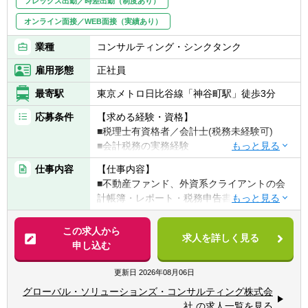
フレックス出勤／時差出勤（制度あり）
・絶え間なく生まれる「会計論点、課題」に
挑む
オンライン面接／WEB面接（実績あり）
急成長を続ける当社では、M&Aで新たな会社
業種
コンサルティング・シンクタンク
がグループに加わったり、新規事業などによ
り、これまでにない新たな取引が発生する場
雇用形態
正社員
面があります。「前例がないから処理できな
い」ではなく、「この新しい変化を、最新の
最寄駅
東京メトロ日比谷線「神谷町駅」徒歩3分
会計基準や税法に照らし合わせてどう正しく
応募条件
【求める経験・資格】
着地させるか」を、自らロジカルに考え抜
■税理士有資格者／会計士(税務未経験可)
き、仕組みを創り上げていく面白さがありま
■会計税務の実務経験
す。自らの専門知識で会社のスピード感を支
えるタフさと誇りを持てる環境です。
仕事内容
【仕事内容】
【その他、歓迎する条件】
■不動産ファンド、外資系クライアントの会
■英語力を活かしたい方(今後習得したい意志
・主体的に動く「高成長マインドの若手」を
計帳簿・レポート・税務申告書の作成
のある方)
率いる、マネジメント
(ファンド7割、事業会社２割、個人１割)
当社のメンバーは、会社が掲げる「やる気の
■スタッフの業務管理、作成物のレビュー
この求人から
【英語について】
ある人を広く受け入れ、結果に報いる」とい
求人を詳しく見る
■上記の他、経営管理業務（預金管理、給与
申し込む
外資系クライアントの場合は英語を使うシー
うカルチャーに共鳴して集まった、圧倒的に
計算等）など
ンもありますが、メインではありません。主
成長意欲の高い若手ばかりです。 指示を待つ
更新日
2026年08月06日
にメール（文章）でのやりとりのため、英語
だけの組織ではなく、自主的に勉強に励む彼
※経験に応じてクライアントに対するレポー
に対するアレルギーがなければ問題ございま
グローバル・ソリューションズ・コンサルティング株式会
らのポテンシャルをさらに引き出し、チーム
ティング責任者、不動産証券化のコンサルテ
せん。
社 の求人一覧を見る