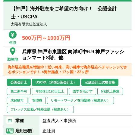
【神戸】海外駐在をご希望の方向け！ 公認会計
士・USCPA
太陽有限責任監査法人
500万円～1000万円
年収
兵庫県 神戸市東灘区 向洋町中6-9 神戸ファッシ
ョンマート8階、他
勤務地
海外駐在職員を増強中！近い将来、高い確率で海外駐在へチャレンジでき
るポジションです！ ※海外拠点：17ヶ国・22ヶ所
公認会計士
USCPA（米国公認会計士）
公認会計士試験合格
第二新卒可
年間休日120日以上
語学を活かす
5名以上募集
未経験可
管理職
リモートワーク／在宅勤務（制度あり）
フレックス出勤／時差出勤（制度あり）
業種
監査法人・事務所
雇用形態
正社員