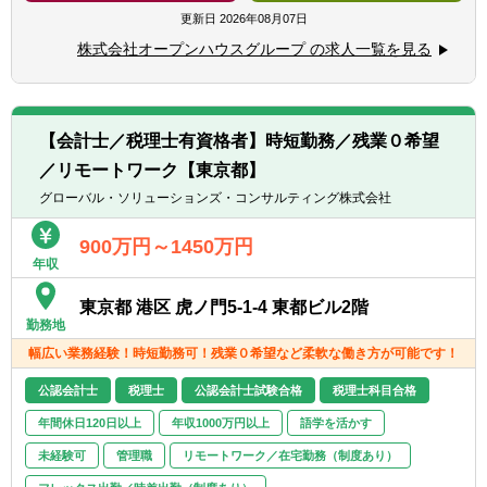
化・最適化を図っていただきます。
更新日
2026年08月07日
株式会社オープンハウスグループ の求人一覧を見る
1．月次・四半期・年次決算（当社及びグル
ープ会社）の統括・進捗管理
2．会計監査対応、複雑な会計論点の整理・
方針決定
【会計士／税理士有資格者】時短勤務／残業０希望
3．税務関連業務のマネジメント
／リモートワーク【東京都】
4．会社法に基づく計算書類の作成・レビュ
ー
グローバル・ソリューションズ・コンサルティング株式会社
5．会計業務フローの整備・最適化（既存業
務フローの効率化 / 決算早期化推進 / 会計基
900万円～1450万円
年収
準・税法改正に伴う対応）
6．システム導入等に関するプロジェクト推
東京都 港区 虎ノ門5-1-4 東都ビル2階
進（組織をアップデートするDX推進のリー
勤務地
ド）
幅広い業務経験！時短勤務可！残業０希望など柔軟な働き方が可能です！
7．連結決算・開示書類作成の取りまとめ
8．財務部支援、子会社支援、海外拠点支援
公認会計士
税理士
公認会計士試験合格
税理士科目合格
（M&Aに伴う子会社の体制構築やガバナンス
年間休日120日以上
年収1000万円以上
語学を活かす
強化）
未経験可
管理職
リモートワーク／在宅勤務（制度あり）
【ポジションの魅力】