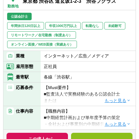
東京都 渋谷区 道玄坂1-2-3 渋谷フクラス
勤務地
公認会計士
年間休日120日以上
年収1000万円以上
転勤なし
未経験可
リモートワーク／在宅勤務（制度あり）
オンライン面接／WEB面接（実績あり）
業種
インターネット／広告／メディア
雇用形態
正社員
最寄駅
各線「渋谷駅」
応募条件
【Must要件】
■監査法人で実務経験のある公認会計士
または
■コンサルティングファーム等における
仕事内容
【職務内容】
FP&A・管理会計等の実務経験やプロジェク
■中期経営計画および単年度予算の策定
ト経験
・全社および事業別の中期経営計画の立案・
更新
▽知識・スキル
・単年度予算の策定プロセスの設計・推進
この求人から