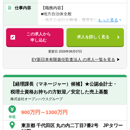
業務等への従事に興味のある方
仕事内容
【職務内容】
■地方自治体全般
【歓迎経験・スキル】
・地方公会計の整備・運用支援、内部統制構
■公認会計士（公認会計士試験合格者を含
築支援、BPR（ビジネス・プロセス・リエン
む）又は米国公認会計士
ジニアリング）支援、DX支援、第三セクター
この求人から
■国・地方自治体勤務経験者
求人を詳しく見る
等の組織再編支援、各種調査（コンサルティ
申し込む
■公的機関（国、地方公共団体、関連団体
ング業務）、会計相談・研修対応等
等）に対する、【職務内容】に掲げているよ
■インフラストラクチャー（上下水道・道路
更新日
2026年08月07日
うなコンサルティング実務経験のある方
等）関連
■監査法人、コンサルティング会社、シンク
EY新日本有限責任監査法人 の求人一覧を見る
・経営戦略策定（長期財政シミュレーショ
タンク、金融機関等での業務経験者
ン）支援、上下水道料金改定支援、公営企業
会計導入支援、広域連携支援、官民連携支
援、PPP/PFI/コンセッション等の導入可能性
【経理課長（マネージャー）候補】★公認会計士・
調査、内部統制構築支援、会計相談・研修対
税理士資格お持ちの方歓迎／安定した売上基盤
応、予算書・決算書作成支援、固定資産台帳
整備支援等
株式会社オープンハウスグループ
■教育関連
・地方独立行政法人化支援、科学研究費ガイ
900万円～1300万円
年収
ドライン対応支援、中期計画策定（財政シミ
ュレーション）支援、会計相談・研修対応等
東京都 千代田区 丸の内二丁目7番2号 JPタワー
■ヘルスケア関連