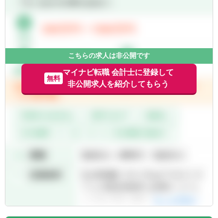
ー業務でのマネージャー経験
・買収時の財務報告プロセス構築（PMI）支
▽下記のいずれかの資格
援
■公認会計士（JICPA）
・経理・財務業務におけるDX対応支援
■USCPA
・原価計算制度の導入・精緻化支援
・決算業務支援
【歓迎経験・スキル】
こちらの求人は非公開です
＜両ポジション共通＞
上記の他、財務諸表監査・内部統制監査業務
マイナビ転職 会計士に登録して
■外国語（英語や中国語）でのコミュニケー
無料
や官公庁向けのアドバイザリー業務に従事す
非公開求人を紹介してもらう
ション力をお持ちの方
ることも可能です。