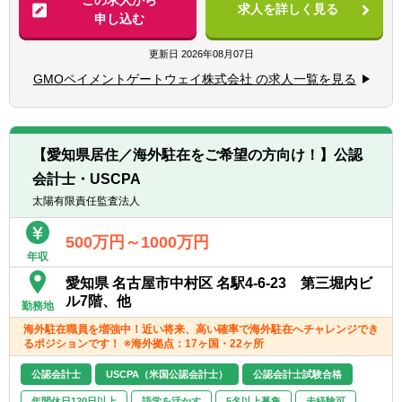
■PL／BS／CFの基礎的理解、および数値を用
求人を詳しく見る
申し込む
いた分析・示唆出しができる
■事業・部門・グループ会社別の収益性分析
■経営層・事業部門と建設的に議論できるコ
とレポーティング
更新日
2026年08月07日
ミュニケーション力・論理的思考力
・各事業・部門・子会社のPL分析（収益性、
■新しい領域にも主体的にキャッチアップ
GMOペイメントゲートウェイ株式会社 の求人一覧を見る
コスト構造、KPIなど）
し、自走して業務を推進できる力
・経営層向けレポートの作成、改善示唆の提
案
【Want要件】
■急成長環境や上場企業でのコーポレート業
【愛知県居住／海外駐在をご希望の方向け！】公認
■経営管理指標・KPI体系の設計と運用
務経験
会計士・USCPA
・重要KPIの定義・可視化・モニタリングの
■経営陣へのレポーティングまたは提案経験
仕組み構築
太陽有限責任監査法人
■マネジメントもしくはリーダー経験(人数規
・経営管理の高度化に向けた分析・改善
模不問)
500万円～1000万円
■自ら手を動かして業務推進をしてきた方
年収
■経営企画 / 管理会計領域のシステム・プロセ
ス整備
愛知県 名古屋市中村区 名駅4-6-23 第三堀内ビ
※上記に加え、AI活用No.1企業グループへの
・予算管理や管理会計に関わる業務プロセス
ル7階、他
取組を加速するため、生成AI（最新のIT技
勤務地
の改善
術・ツール）に対する興味関心がある方
海外駐在職員を増強中！近い将来、高い確率で海外駐在へチャレンジでき
・システム導入・運用改善による効率化・精
るポジションです！ ※海外拠点：17ヶ国・22ヶ所
度向上
公認会計士
USCPA（米国公認会計士）
公認会計士試験合格
■グループ全体の資金効率最大化に向けた財
年間休日120日以上
語学を活かす
5名以上募集
未経験可