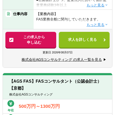
ネージャー、ディレクター。
査業務経験3年以上
■事業部長 ⇒ 副部門長 ⇒ 部門長（FAS
部門のトップ）
仕事内容
【業務内容】
【歓迎経験・スキル】
FAS業務全般に関与していただきます。
■DD業務、FA業務などのFAS業務経験
※所属は株式会社AGSコンサルティングにな
■IFRSの知識を有する方
り、株式会社AGS FASに出向する形態になり
【具体的には】
■PPAの知識を有する方
ます。
■DD業務（財務DDが主、希望に応じて税務
この求人から
■不正調査経験（フォレンジック等）
求人を詳しく見る
DD/ビジネスDDも関与可能）
申し込む
■バリュエーション業務（株式価値算定/統合
比率算定/PPA/財務モデリングなど）
更新日
2026年08月07日
■FA業務（エグゼキューション中心、ソーシ
株式会社AGSコンサルティング の求人一覧を見る
ング業務は行わない。TOB/株式交換/株式移
転などの案件もあり）
■M&Aにかかる会計/税務相談業務
■カーブアウト分析（カーブアウトPL/BS分
【AGS FAS】FASコンサルタント（公認会計士）
析、プロフォーマ分析）
【京都】
■M&A等の資金調達に必要な事業計画策定な
どの支援業務
株式会社AGSコンサルティング
■PMI業務（経理/財務のほか、PMO/ガバナン
ス/経営管理等）
500万円～1300万円
年収
■不正調査業務（フォレンジック等）