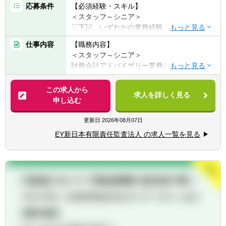
応募条件
【必須経験・スキル】
る環境です。財務数値の解釈だけでなく、経
＜スタッフ～シニア＞
営視点の判断力が磨かれます。
▽下記、いずれかの業務経験
②経企 × 管理会計 × 財務戦略を横断し、“経
■事業会社の経理財務部門や経営企画部門で
営基盤をつくる側”へ回れる
仕事内容
【職務内容】
の経験
1つの機能に閉じず、中期経営計画、事業別
＜スタッフ～シニア＞
■コンサルティング業界（会計関連・内部統
PL分析、KPI設計、財務戦略といった 企業成
財務会計アドバイザリー業務において、チー
制等）での経験
長の根幹をつくる領域を一気通貫で担当でき
ム（2名～5名程度）の一員として業務に従事
■監査法人の会計監査もしくはアドバイザリ
ます。キャリアとして極めて希少性の高いス
いただきます。
この求人から
ー業務での経験
キルセットが身につきます。
求人を詳しく見る
＜マネージャー＞
申し込む
▽下記、いずれかの資格等
財務会計アドバイザリー業務において、チー
■公認会計士（JICPA）、公認会計士試験合格
ム（2名～5名程度）を率いるリーダーとして
更新日
2026年08月07日
者
業務に従事いただきます。
■USCPA、USCPA科目合格者（3科目以上）
EY新日本有限責任監査法人 の求人一覧を見る
■会計コンプライアンス関連
＜マネージャー＞
・国際財務報告基準（IFRS）導入支援
▽下記、いずれかの業務経験
・新会計基準対応支援
■事業会社の経理財務部門や経営企画部門で
・M&A等の投資に関する会計助言
の管理職経験
■コンサルティング業界（会計関連・内部統
■財務報告ガバナンス・プロセス関連
制等）でのプロジェクトマネジメント経験
・内部統制（J-SOX）の見直し・効率化
■監査法人の会計監査もしくはアドバイザリ
・決算早期化・効率化支援