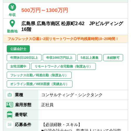
■PMI業務（経理/財務のほか、PMO/ガバナン
ス/経営管理等）
500万円～1300万円
年収
■不正調査業務（フォレンジック等）
■事業再構築支援業務（事業ポートフォリオ
広島県 広島市南区 松原町2-62 JPビルディング
見直し、再生計画策定/事業売却検討、セラー
16階
勤務地
ズDD等）
フルフレックス◎週1~2回リモートワーク◎平均残業時間10~20時間！
【キャリアパス】
公認会計士
■年功序列ではなく、実績/能力ベースでの評
年間休日120日以上
年収1000万円以上
5名以上募集
未経験可
価。
■またM&A未経験者の場合は、財務DDから経
女性活躍中
リモートワーク／在宅勤務（制度あり）
験し、その後バリュエーション、FA、PMIや
フレックス出勤／時差出勤（制度あり）
ビジネスDDなども経験してM&Aにかかる必
要業務を一気通貫に経験する機会を得られま
オンライン面接／WEB面接（実績あり）
す。
業種
コンサルティング・シンクタンク
■アソシエイト ⇒ シニアアソシエイト
雇用形態
正社員
⇒ アシスタントマネージャー
■マネージャーからはマネジメントコース
最寄駅
（チームを牽引）、専門コース（各事業部の
応募条件
【必須経験・スキル】
チームにて専門性を発揮）に分岐。シニアマ
■公認会計士かつ、監査法人において会計監