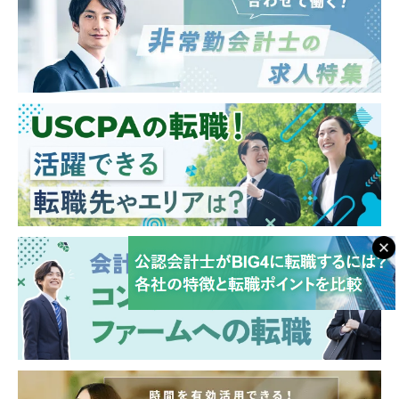
■経験・年齢等により、今後考えられるキャ
計室」にて銀行決算実務を経験したうえで、
リアパスは様々ですが、財務領域のマネジメ
■将来のCFO・プロ経営者キャリアへ
プロジェクト参入とすることも検討可能です
ントなど、各人に応じて将来のフィールドを
⇒ 「会計×経営企画×ハンズオン支援」の経験
［実績有り］。
広げていくことが可能です。
は、将来的なCFO・経営人材としての基盤と
■公認会計士、もしくはIFRSにて決算報告を
なります。
行う（あるいはIFRS移行中の）企業での経験
【キャリアパス】
ある方
入社後はプロジェクトメンバーとして業務を
【今後のキャリア】
■日本語に加え、英語でのコミュニケーショ
進め、中長期的には会計関連分野ないしITシ
将来的には、
ンが可能な方
ステム関連分野（いずれも企画業務含む）の
■CFO
・必須要件ではありませんが、グローバルで
プロフェッショナル（含むマネジメント）と
■プロ経営者
進行中のプロジェクトのため、ご活躍頂く場
してのキャリア形成を想定しています。ま
■投資先企業の経営責任者
が増えます。
た、30歳前後までの方には、海外で業務経験
など、経営人材としてのキャリアを築くこと
を積める可能性も、面接時に積極的に説明し
が可能です。
ています（それ以降の年齢でも関連分野にお
いて海外転勤の可能性はありますが、プロジ
【同社グループについて】
ェクトに一定期間関与したうえでの転勤を前
■ユニヴィスグループは、「会計・戦略コン
提とすると、ポスト・機会は減少します）。
サル」と 「M&Aアドバイザリー・仲介」をメ
インの事業とし、「事業経営」「法律事務
所」「税理士法人」「デザインコンサル」な
どを擁する8事業を展開している、プロフェ
ッショナルファームです。
■設立11年でクライアントは延べ1,000社超、