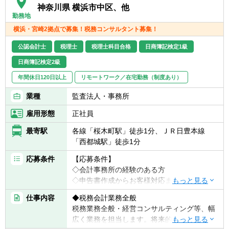
神奈川県 横浜市中区、他
勤務地
横浜・宮崎2拠点で募集！税務コンサルタント募集！
公認会計士
税理士
税理士科目合格
日商簿記検定1級
日商簿記検定2級
年間休日120日以上
リモートワーク／在宅勤務（制度あり）
業種
監査法人・事務所
雇用形態
正社員
最寄駅
各線「桜木町駅」徒歩1分、ＪＲ日豊本線
「西都城駅」徒歩1分
応募条件
【応募条件】
◇会計事務所の経験のある方
◇申告書作成からお客様対応まで一人で完結
できる方
仕事内容
◆税務会計業務全般
税務業務全般・経営コンサルティング等、幅
【具体的には】
広く業務を担当します。将来的には、コンサ
◎責任感を持ち、丁寧な仕事を心掛けられる