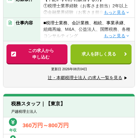
①税理士業界経験（お客さま担当）2年以上
②金融業界経験（お客さま担当）3年以上
③社会人経験（業界等問わず）2年以上 か
仕事内容
■税理士業務、会計業務、相続、事業承継、
つ 税理士科目1科目以上の取得者
組織再編、M&A、公益法人、国際税務、各種
④税理士
コンサルティング
⑤公認会計士
※税務業務未経験会計士の方も歓迎いたしま
【法人全体の特色】
この求人から
す！！
求人を詳しく見る
■業界トップレベルの規模でお客様に対して
申し込む
サービス提供しています。
【求める人物像】
■チーム連携：税理士、公認会計士、中小企
更新日
2026年08月04日
■税務・会計にとどまらず、総合的な観点か
業診断士など、税務・会計に関わる様々な分
ら経営コンサルティングに携りたい方
辻・本郷税理士法人 の求人一覧を見る
野のエキスパートが集結し、案件によって
■経験・能力をフルに発揮できる環境で働き
は、互いにチームを組んで業務を進めること
たい方
があります。
■広範囲な取扱業務
税務スタッフ｜【東京】
一般企業をはじめ、医療法人、公益法人、社
戸越税理士法人
会福祉法人、地方公共団体、海外法人、個人
と幅広いお客様に対して、税務・会計サービ
360万円～800万円
スを提供しています。
年収