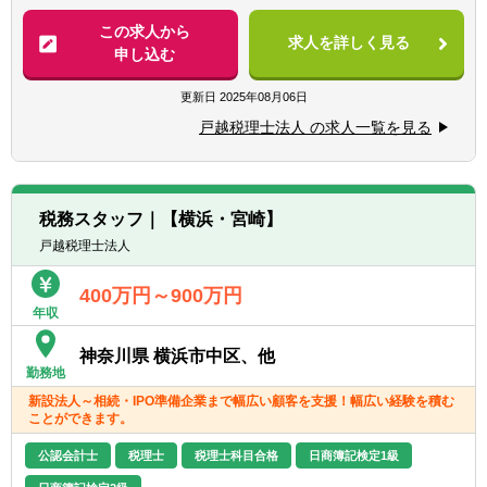
ルタントとして担当をお持ちいただきます。
方
・データ入力
この求人から
◎お客様との一つひとつのコミュニケーショ
求人を詳しく見る
・決算業務
申し込む
ンを大切にできる方
・給与計算
◎協調性がある方
・巡回監査
更新日
2025年08月06日
・その他税務会計業務 等
戸越税理士法人 の求人一覧を見る
・入社後すぐは、データ入力、決算業務、給
与計算、巡回監査等から担当し、少しずつ業
務を覚えていきます。経験に応じてその他幅
税務スタッフ｜【横浜・宮崎】
広い業務に携わります。
戸越税理士法人
・巡回監査での訪問では、試算表に加えて今
後の見込みの計画を立てて提案しています。
400万円～900万円
決算の見込みまでの予想、今後の税金の見込
年収
みや手元にあるお金の流れ等、未来に向けた
資金繰りの提案等に特に注力しています。
神奈川県 横浜市中区、他
・税理士の資格取得支援も行っているため、
勤務地
スキルアップできる環境が整っています。
新設法人～相続・IPO準備企業まで幅広い顧客を支援！幅広い経験を積む
ことができます。
【具体的には】
公認会計士
税理士
税理士科目合格
日商簿記検定1級
●決算・申告書の作成
●巡回監査