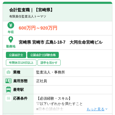
転職お役立ち情報
会計監査職｜【宮崎県】
ご利用ガイド
有限責任監査法人トーマツ
非公開求人とは？
600万円～920万円
年収
サービス紹介
宮崎県 宮崎市 広島1-18-7 大同生命宮崎ビル
転職お役立ち情報
勤務地
公認会計士
公認会計士試験合格
業界情報
年間休日120日以上
語学を活かす
求人情報
業種
監査法人・事務所
雇用形態
正社員
最寄駅
応募条件
【必須経験・スキル】
▽以下いずれかを満たすこと
■日本公認会計士
■日本公認会計士試験合格、かつ、監査実務