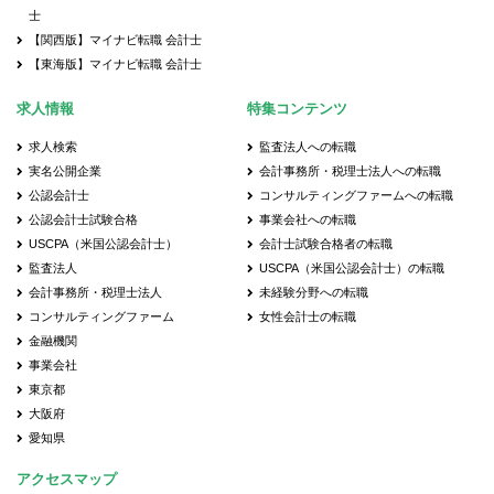
士
【関西版】マイナビ転職 会計士
【東海版】マイナビ転職 会計士
求人情報
特集コンテンツ
求人検索
監査法人への転職
実名公開企業
会計事務所・税理士法人への転職
公認会計士
コンサルティングファームへの転職
公認会計士試験合格
事業会社への転職
USCPA（米国公認会計士）
会計士試験合格者の転職
監査法人
USCPA（米国公認会計士）の転職
会計事務所・税理士法人
未経験分野への転職
コンサルティングファーム
女性会計士の転職
金融機関
事業会社
東京都
大阪府
愛知県
アクセスマップ