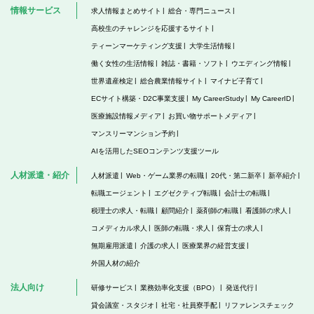
情報サービス
求人情報まとめサイト
総合・専門ニュース
高校生のチャレンジを応援するサイト
ティーンマーケティング支援
大学生活情報
働く女性の生活情報
雑誌・書籍・ソフト
ウエディング情報
世界遺産検定
総合農業情報サイト
マイナビ子育て
ECサイト構築・D2C事業支援
My CareerStudy
My CareerID
医療施設情報メディア
お買い物サポートメディア
マンスリーマンション予約
AIを活用したSEOコンテンツ支援ツール
人材派遣・紹介
人材派遣
Web・ゲーム業界の転職
20代・第二新卒
新卒紹介
転職エージェント
エグゼクティブ転職
会計士の転職
税理士の求人・転職
顧問紹介
薬剤師の転職
看護師の求人
コメディカル求人
医師の転職・求人
保育士の求人
無期雇用派遣
介護の求人
医療業界の経営支援
外国人材の紹介
法人向け
研修サービス
業務効率化支援（BPO）
発送代行
貸会議室・スタジオ
社宅・社員寮手配
リファレンスチェック