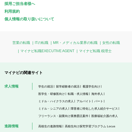
採用ご担当者様へ
利用規約
個人情報の取り扱いについて
営業の転職
ITの転職
MR・メディカル業界の転職
女性の転職
マイナビ転職EXECUTIVE AGENT
マイナビ転職 税理士
マイナビの関連サイト
求人情報
学生の就活
留学経験者の就活
看護学生向け
医学生・研修医向け
転職・求人情報
海外求人
ミドル・ハイクラスの求人
アルバイト
パート
ミドル・シニアの求人
障害者に特化した求人紹介サービス
フリーランス・副業向け業務委託案件
医療福祉介護の求人
進路情報
高校生の進路情報
高校生向け探究学習プログラム Locus