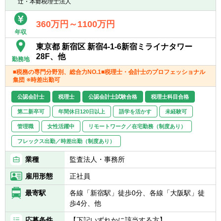
辻・本郷税理士法人
360万円～1100万円
年収
東京都 新宿区 新宿4-1-6新宿ミライナタワー
28F、他
勤務地
■税務の専門分野別、総合力NO.1■税理士・会計士のプロフェッショナル
集団 ※時差出勤可
公認会計士
税理士
公認会計士試験合格
税理士科目合格
第二新卒可
年間休日120日以上
語学を活かす
未経験可
管理職
女性活躍中
リモートワーク／在宅勤務（制度あり）
フレックス出勤／時差出勤（制度あり）
業種
監査法人・事務所
雇用形態
正社員
最寄駅
各線「新宿駅」徒歩0分、各線「大阪駅」徒
歩4分、他
応募条件
【下記いずれかに該当する方】