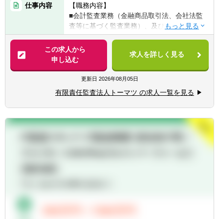
仕事内容
【職務内容】
経験
■会計監査業務（金融商品取引法、会社法監
査等に基づく監査業務）、及びその他周辺業
務
この求人から
求人を詳しく見る
申し込む
更新日
2026年08月05日
有限責任監査法人トーマツ の求人一覧を見る