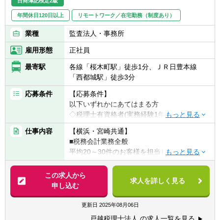
日商簿記検定2級
●税務相談対応など
年間休日120日以上
リモートワーク／在宅勤務（制度あり）
相続税も年に数件お問合わせがあり、チャレ
業種
監査法人・事務所
ンジする環境です。
雇用形態
正社員
最寄駅
各線「桜木町駅」徒歩1分、ＪＲ日豊本線
「西都城駅」徒歩3分
応募条件
【応募条件】
以下いずれかにあてはまる方
◇税理士有資格者(実務経験1年以上)
◇公認会計士試験合格の方
仕事内容
【横浜・宮崎共通】
■税務会計業務全般
※普通自動車第一種運転免許は必須となりま
平均20～30件のお客様を担当し、月に5～10
す。
件訪問します。
・データ入力
この求人から
【具体的には】
求人を詳しく見る
・決算業務
申し込む
◎責任感を持ち、丁寧な仕事を心掛けられる
・給与計算
方
・巡回監査
更新日
2025年08月06日
◎お客様との一つひとつのコミュニケーショ
・その他税務会計業務 等
ンを大切にできる方
戸越税理士法人 の求人一覧を見る