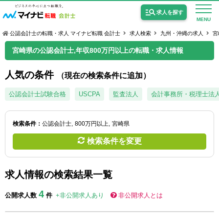
求人を探す
MENU
公認会計士の転職・求人 マイナビ転職 会計士
求人検索
九州・沖縄の求人
宮
宮崎県の公認会計士,年収800万円以上の転職・求人情報
人気の条件
（現在の検索条件に追加）
公認会計士の求人
公認会計士試験合格
USCPA
監査法人
会計事務所・税理士法
監査法人の求人
検索条件：
公認会計士
800万円以上
宮崎県
公認会計士試験合格向けの求人
検索条件を変更
USCPA（米国公認会計士）の求人
求人情報の検索結果一覧
女性会計士の転職
4
公開求人数
件
+非公開求人あり
非公開求人とは
個別転職相談会・セミナー