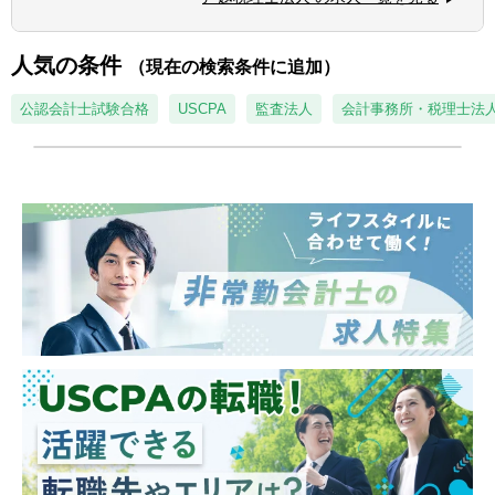
◎協調性がある方
相続税も年に数件お問合わせがあり、チャレ
ンジする環境です。
人気の条件
（現在の検索条件に追加）
＝＝＝＝＝＝＝＝＝＝＝＝＝＝＝＝＝＝＝
【宮崎オフィス（計10名前後）】
公認会計士試験合格
USCPA
監査法人
会計事務所・税理士法
■場所：宮崎県都城市姫城町4-1 都城証拠会
議所2階
■業務の特徴：
・顧客対応が中心の業務となるため、コミュ
ニケーション能力が求められます。
・将来的には都城支店長を目指すことも可能
です。
■就業環境
・年間休日は120日以上あり、メリハリをつ
けて働くことができます。土日祝が休みのた
め、家族とゆっくり過ごしたり、趣味やレジ
ャーを楽しむこともできます。（柔軟に就業
形態相談できます）
・30代のスタッフが活躍しています。スタッ