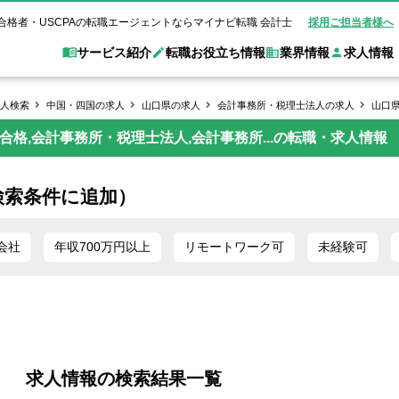
合格者・USCPAの転職エージェントならマイナビ転職 会計士
採用ご担当者様へ
サービス紹介
転職お役立ち情報
業界情報
求人情報
人検索
中国・四国の求人
山口県の求人
会計事務所・税理士法人の求人
山口
格,会計事務所・税理士法人,会計事務所...の転職・求人情報
職 会計士とは？
Web面談サービス
非公
転職ガイド
験情報
別求人情報
業界別求人情報
業界トピックス
転職活動お役立
ド
個別転職相談会・セミナー
アク
ポイント
申し込み手順
女性会計士の転職
監査法人
業界情報の記事一覧
転職お役立ち情報
金融機関
検索条件に追加）
質問
キャリアアドバイザーのご紹介
転職の方へ
覧
試験合格
USCPAの転職
会計士が活躍できる転職先
会計士・試験合格
会計事務所・税理士法人
事業会社
れ
転職成功事例
会社
年収700万円以上
リモートワーク可
未経験可
の転職の方へ
の流れ
米国公認会計士）
未経験分野への転職
監査法人
WEB面接完全ガ
コンサルティングファー
ム
求人情報の検索結果一覧