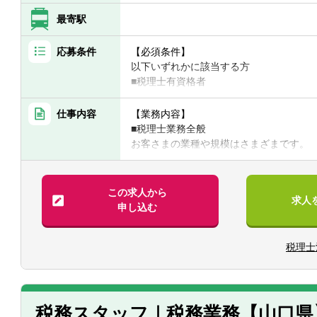
最寄駅
応募条件
【必須条件】
以下いずれかに該当する方
■税理士有資格者
■公認会計士
■国税出身の方
仕事内容
【業務内容】
■会計事務所での業務経験5年以上
■税理士業務全般
お客さまの業種や規模はさまざまです。
【求める人物像】
税理士として、記帳代行から資産運用ま
◆頑張った分評価されることを好む方
◆コミュニケーション能力が高い方
具体的には・・・
この求人から
求人
◆向上心や目標、ビジョンを持ち仕事に
■税務顧問業務
申し込む
■会社設立業務
■相続業務
税理士
■経営コンサルティング業務他
【クライアント】
■業界：建設、IT、医療、飲食、教育分
業から中小企業まで規模もさまざまです
税務スタッフ｜税務業務【山口県