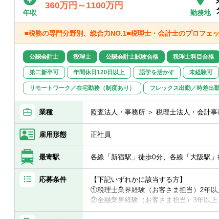
360万円～1100万円
年収
勤務地
■税務の専門分野別、総合力NO.1■税理士・会計士のプロフェ
公認会計士
税理士
公認会計士試験合格
税理士科目合格
第二新卒可
年間休日120日以上
語学を活かす
未経験可
リモートワーク／在宅勤務（制度あり）
フレックス出勤／時差出
業種
監査法人・事務所 ＞ 税理士法人・会計事
雇用形態
正社員
最寄駅
各線「新宿駅」徒歩0分、各線「大阪駅」
応募条件
【下記いずれかに該当する方】
①税理士業界経験（お客さま担当）2年以
②金融業界経験（お客さま担当）3年以上
③社会人経験（業界等問わず）2年以上 