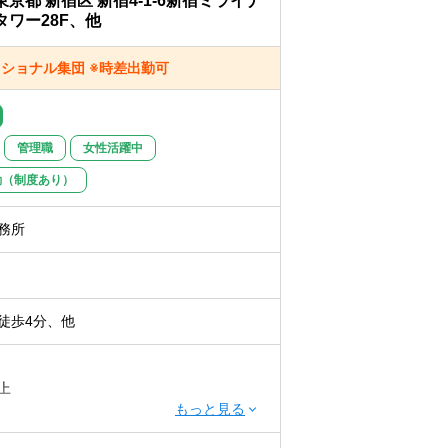
東京都 新宿区 新宿4-1-6新宿ミライナ
タワー28F、他
ッショナル集団 ※時差出勤可
管理職
女性活躍中
勤（制度あり）
務所
徒歩4分、他
上
かつ 税理士科目1科目以上の取得者