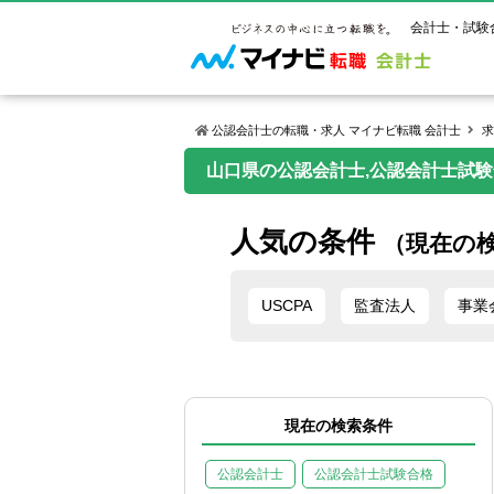
会計士・試験
公認会計士の転職・求人 マイナビ転職 会計士
求
山口県の公認会計士,公認会計士試験合
マイナビ転
ご状況別
会計士試
保有資格
ご利用ガイ
人気の条件
年齢別転職
受験資格・
公認会計士
（現在の
よくあるご
はじめての
試験科目一
公認会計士
サービス紹介
転職お役立ち情報
業界情報
ご利用の流
USCPA
監査法人
事業
2回目以降
試験合格後
USCPA（
求人情報
現在の検索条件
公認会計士
公認会計士試験合格