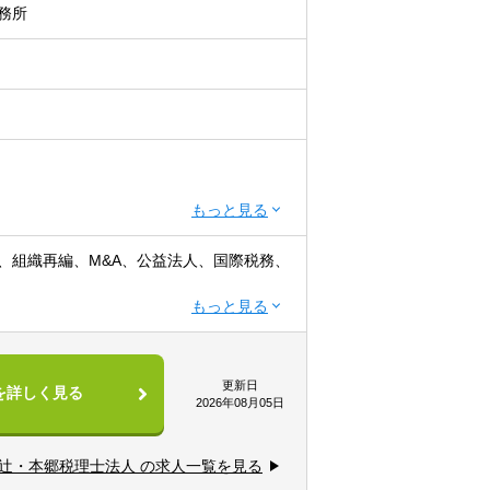
務所
※税務業務未経験会計士の方も歓迎いたしま
、組織再編、M&A、公益法人、国際税務、
てサービス提供しています。
から経営コンサルティングに携りたい方
企業診断士など、税務・会計に関わる様々
更新日
を詳しく見る
きたい方
よっては、互いにチームを組んで業務を進
2026年08月05日
辻・本郷税理士法人 の求人一覧を見る
、社会福祉法人、地方公共団体、海外法
を出すことが可能です。
・会計サービスを提供しています。