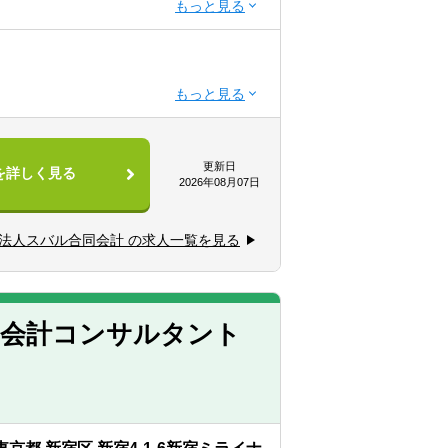
で幅広く携わっていただきます。
取り組める方
更新日
を詳しく見る
2026年08月07日
法人スバル合同会計 の求人一覧を見る
る分野に特化することは無く、大企業から
・会計コンサルタント
周南事務所・桑名事務所・仙台事務所・福
福岡事務所・札幌事務所・名古屋事務所