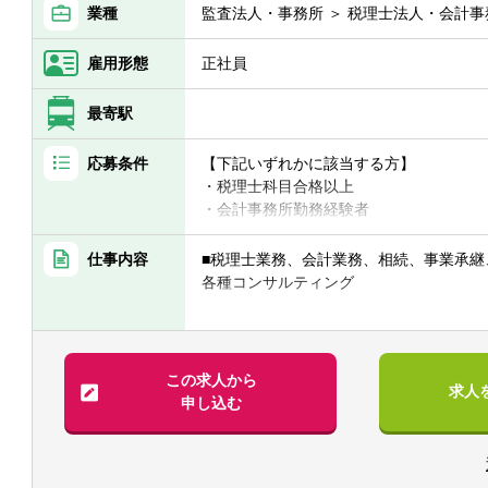
業種
監査法人・事務所 ＞ 税理士法人・会計事
雇用形態
正社員
最寄駅
応募条件
【下記いずれかに該当する方】
・税理士科目合格以上
・会計事務所勤務経験者
・公認会計士（監査経験1年以上ある方)
す！！
仕事内容
■税理士業務、会計業務、相続、事業承継
・普通自動車免許
各種コンサルティング
【法人全体の特色】
【求める人物像】
■業界トップレベルの規模でお客様に対し
■税務・会計にとどまらず、総合的な観点
■チーム連携：税理士、公認会計士、中小
この求人から
求人
■経験・能力をフルに発揮できる環境で働
な分野のエキスパートが集結し、案件に
申し込む
めることがあります。
【部署異動について】
■広範囲な取扱業務
■フリーエージェント制度
一般企業をはじめ、医療法人、公益法人
・年に2回上司を通さずに直接人事へ依頼
人、個人と幅広いお客様に対して、税務