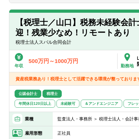
・希望が通る確率はおおよそ約60％程度
・また、全国に拠点があるため、ご家庭
が可能です。
【税理士／山口】税務未経験会計
迎！残業少なめ！リモートあり
税理士法人スバル合同会計
500万円～1000万円
年収
勤務地
資産税業務あり！税理士として活躍できる環境が整っておりま
公認会計士
税理士
年間休日120日以上
未経験可
＆アンドエンジニア
フレッ
業種
監査法人・事務所 ＞ 税理士法人・会計事
雇用形態
正社員