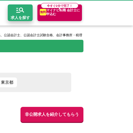
今すぐ
2分で完了！
マイナビ転職 会計士に
無料
申込む
求人を探す
県、公認会計士、公認会計士試験合格、会計事務所・税理士法人（業種）、会計事務所・税
開求人とは？
ちコンテンツ
エリア別求人情報
セスマップ
コンサルティングファーム
関東・首都圏
年収診断
者の転職Q&A
会計事務所・税理士法人
関西
キャリア診断
東京都
イド
事業会社
東海
非公開求人を紹介してもらう