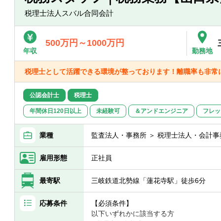
■割合：個人2割、法人8割程度
税理士法人スバル合同会計
【拠点】
：12拠点
500万円～1000万円
東京事務所・長岡事務所・群馬事務所・
年収
勤務地
山事務所・ 北九州事務所・浜松事務所・
税理士として活躍できる環境が整っております！離職率も非常
公認会計士
税理士
年間休日120日以上
未経験可
＆アンドエンジニア
フレッ
業種
監査法人・事務所 ＞ 税理士法人・会計事
雇用形態
正社員
最寄駅
三岐鉄道北勢線「蓮花寺駅」徒歩6分
応募条件
【必須条件】
以下いずれかに該当する方