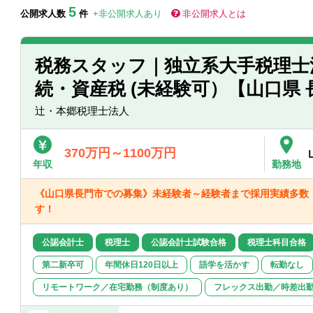
5
公開求人数
件
+非公開求人あり
非公開求人とは
税務スタッフ｜独立系大手税理士
続・資産税 (未経験可）【山口県 
辻・本郷税理士法人
370万円～1100万円
年収
勤務地
《山口県長門市での募集》未経験者～経験者まで採用実績多数
す！
公認会計士
税理士
公認会計士試験合格
税理士科目合格
第二新卒可
年間休日120日以上
語学を活かす
転勤なし
リモートワーク／在宅勤務（制度あり）
フレックス出勤／時差出