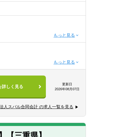
で幅広く携わっていただきます。
更新日
を詳しく見る
取り組める方
2026年08月07日
法人スバル合同会計 の求人一覧を見る
野等、ある分野に特化することは無く、大企
。
】【三重県】