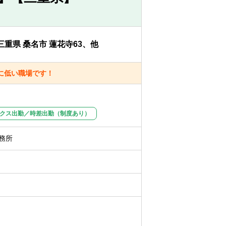
三重県 桑名市 蓮花寺63、他
周南事務所・桑名事務所・仙台事務所・福
福岡事務所・札幌事務所・名古屋事務所
に低い職場です！
クス出勤／時差出勤（制度あり）
務所