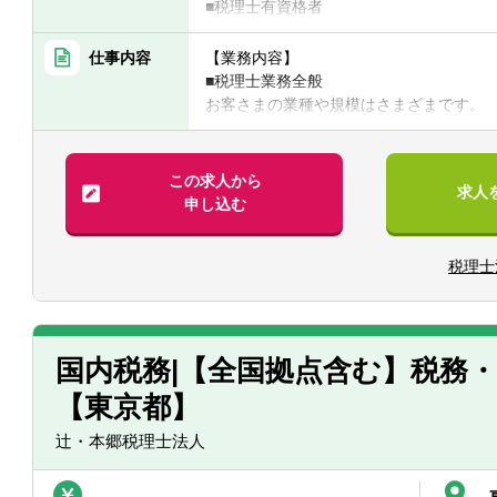
■税理士有資格者
■公認会計士
■国税出身の方
仕事内容
【業務内容】
■税理士業務全般
【求める人物像】
お客さまの業種や規模はさまざまです。
◆頑張った分評価されることを好む方
税理士として、記帳代行から資産運用ま
◆コミュニケーション能力が高い方
◆向上心や目標、ビジョンを持ち仕事に
具体的には・・・
この求人から
求人
■税務顧問業務
申し込む
■会社設立業務
■相続業務
税理士
■経営コンサルティング業務他
【クライアント形態】
建設、IT、医療、飲食、教育分野等、あ
中小企業まで規模もさまざまです。
国内税務|【全国拠点含む】税務
【東京都】
【拠点：12拠点】
東京事務所・長岡事務所・群馬事務所・
辻・本郷税理士法人
山事務所・ 北九州事務所・浜松事務所・