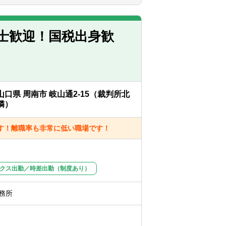
です。
の事情によって比較的自由に変更すること
士歓迎！国税出身歓
山口県 周南市 岐山通2-15（裁判所北
隣）
す！離職率も非常に低い職場です！
クス出勤／時差出勤（制度あり）
務所