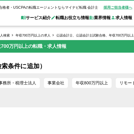
合格者・USCPAの転職エージェントならマイナビ転職 会計士
採用ご担当者様へ
サービス紹介
転職お役立ち情報
業界情報
求人情報
人検索
年収700万円以上の求人
公認会計士、公認会計士試験合格、年収700万円以
収700万円以上の転職・求人情報
職 会計士とは？
Web面談サービス
非公
転職ガイド
験情報
別求人情報
業界別求人情報
業界トピックス
転職活動お役立
ド
個別転職相談会・セミナー
アク
ポイント
申し込み手順
女性会計士の転職
監査法人
業界情報の記事一覧
転職お役立ち情報
金融機関
検索条件に追加）
質問
キャリアアドバイザーのご紹介
転職の方へ
覧
試験合格
USCPAの転職
会計士が活躍できる転職先
会計士・試験合格
会計事務所・税理士法人
事業会社
れ
転職成功事例
事務所・税理士法人
事業会社
年収800万円以上
リモー
の転職の方へ
の流れ
米国公認会計士）
未経験分野への転職
監査法人
WEB面接完全ガ
コンサルティングファー
ム