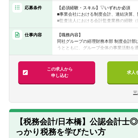
応募条件
【必須経験・スキル】▽いずれか必須
■事業会社における制度会計、連結決算、
■監査法人における会計監査業務の経験（
■語学力：社内外の関係者と、メールや会
とれること
仕事内容
【職務内容】
同社グループの経理財務本部 制度会計部
【歓迎経験・スキル】
うとともに、グループ全体の事業活動を
■公認会計士
役割を担っています。
■IFRS適用企業における制度会計業務経
■上場企業における連結決算・開示業務経
【具体的には】
この求人から
求人
■有価証券報告書、決算短信等の作成経験
三菱ケミカルグループ・三菱ケミカルの
申し込む
■会計方針の策定・運用経験
また、単なる決算・開示業務に留まらず
■新会計基準導入プロジェクトへの参画経
討、事業部門や経営層との協働を通じて
■M&A、事業再編、組織再編等に伴う会
三
の課題解決にも携わっていただきます。
■監査法人との協議・折衝経験
中長期的には、ご本人の適性・キャリア
■海外子会社を含むグローバル会計業務経
経営管理・事業管理・財務などの領域も
しています。
■IFRS連結決算
【税務会計/日本橋】公認会計士
■会社法決算
っかり税務を学びたい方
■金融商品取引法に基づくディスクロージ