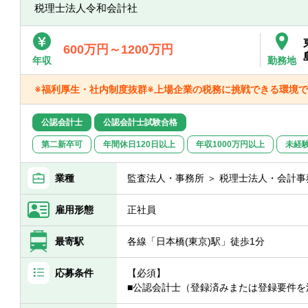
■M&A・組織再編等のプロジェクト業務に
税理士法人令和会計社
【テレワークの利用頻度】
テレワーク中心となっておりますが、業
600万円～1200万円
（出社に制約があるわけではありません
年収
勤務地
※福利厚生・社内制度抜群※上場企業の税務に挑戦できる環境で
公認会計士
公認会計士試験合格
第二新卒可
年間休日120日以上
年収1000万円以上
未経
業種
監査法人・事務所 ＞ 税理士法人・会計事
雇用形態
正社員
最寄駅
各線「日本橋(東京)駅」徒歩1分
応募条件
【必須】
■公認会計士（登録済みまたは登録要件を