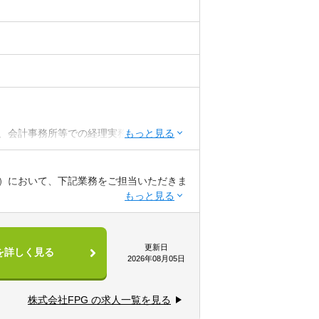
、会計事務所等での経理実務経験（10年以
経験
ダーシップ経験
）において、下記業務をご担当いただきま
ツール活用による業務効率化等を実現した
的会社（SPC）に関する実務（経理処理の
更新日
を詳しく見る
書作成、税務申告に至るまで）
2026年08月05日
捗管理を通じた組織体制の強化
に関する管理業務の推進
株式会社FPG の求人一覧を見る
して高い意識を持つ方