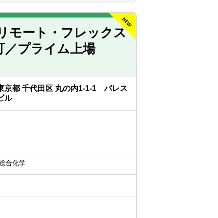
事に取り組むことができる方
場）で、専門性を高めることができる環境
できる方
る方
で中核的な役割を担い、若手社員の育成を
リモート・フレックス
高い方
験可／プライム上場
品に関する会計知識や税務知識を深めるこ
東京都 千代田区 丸の内1-1-1 パレス
）
ビル
 総合化学