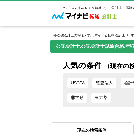
会計士・試験
公認会計士の転職・求人 マイナビ転職 会計士
求
公認会計士,公認会計士試験合格,年
マイナビ転
ご状況別
会計士試
保有資格
ご利用ガイ
人気の条件
年齢別転職
受験資格・
公認会計士
（現在の
よくあるご
はじめての
試験科目一
公認会計士
サービス紹介
転職お役立ち情報
業界情報
ご利用の流
USCPA
監査法人
会計
2回目以降
試験合格後
USCPA（
求人情報
非常勤
東京都
現在の検索条件