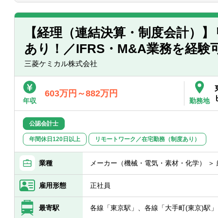
■業務効率の向上に関して、高い意識で仕
■業容拡大中の上場企業（東証プライム市
■チーム全体を牽引し、変化に柔軟に対応
です。
■改善提案を行い、組織の成長に貢献でき
■リースファンド会計を担当する経理2部
【経理（連結決算・制度会計）】
■協調性がありコミュニケーション能力が
通じて組織の成長に直接貢献できます。
あり！／IFRS・M&A業務を経
■ＳＰＣ会計や信託会計など幅広い金融商
とができます。
三菱ケミカル株式会社
【配属部署】
■経理２部 9名（男性：4名、女性：5名
603万円～882万円
年収
勤務地
公認会計士
年間休日120日以上
リモートワーク／在宅勤務（制度あり）
業種
メーカー（機械・電気・素材・化学） ＞
雇用形態
正社員
最寄駅
各線「東京駅」、各線「大手町(東京)駅」