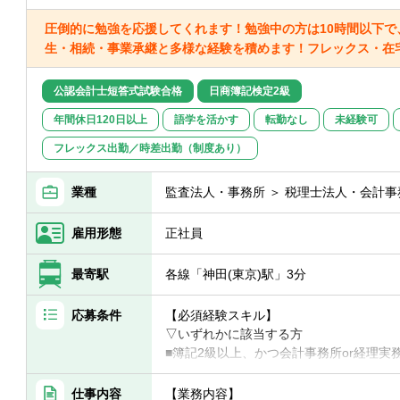
圧倒的に勉強を応援してくれます！勉強中の方は10時間以下で
生・相続・事業承継と多様な経験を積めます！フレックス・在宅
公認会計士短答式試験合格
日商簿記検定2級
年間休日120日以上
語学を活かす
転勤なし
未経験可
フレックス出勤／時差出勤（制度あり）
業種
監査法人・事務所 ＞ 税理士法人・会計事
雇用形態
正社員
最寄駅
各線「神田(東京)駅」3分
応募条件
【必須経験スキル】
▽いずれかに該当する方
■簿記2級以上、かつ会計事務所or経理
須）
■税理士試験の簿財2科目合格者以上（+法人
仕事内容
【業務内容】