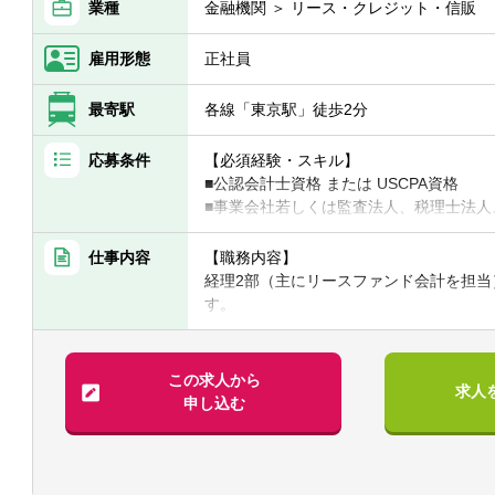
業種
金融機関 ＞ リース・クレジット・信販
雇用形態
正社員
最寄駅
各線「東京駅」徒歩2分
応募条件
【必須経験・スキル】
■公認会計士資格 または USCPA資格
■事業会社若しくは監査法人、税理士法人
上）
■法人税・消費税等に関する税金計算実務
仕事内容
【職務内容】
■チームの成長を導くマネジメント・リー
経理2部（主にリースファンド会計を担当
す。
【歓迎経験・スキル】
■税務申告書作成やＳＰＣ会計の業務経験
【具体的には】
■業務・事務処理に関してシステム導入や
■本型オペレーティング・リースの特別目
この求人から
求人
経験
みならず、会社設立から投資家への報告
申し込む
■金融商品取引法の開示業務経験
■チームメンバーの指導・育成、業務の進
■新規金融商品の組成支援を含む経理全般
【求める人物像】
■自発的に業務を推進し、組織の目標に対
【仕事の魅力】