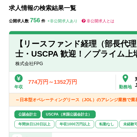
求人情報の検索結果一覧
756
公開求人数
件
+非公開求人あり
非公開求人とは
【リースファンド経理（部長代理
士・USCPA 歓迎！／プライム上
株式会社FPG
774万円～1352万円
年収
勤務地
～日本型オペレーティングリース（JOL）のアレンジ業務で業
公認会計士
USCPA（米国公認会計士）
年間休日120日以上
年収1000万円以上
転勤なし
未経験