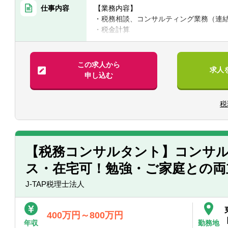
仕事内容
【業務内容】
・税務相談、コンサルティング業務（連
・税金計算
・各種税務申告書作成
・年末調整、確定申告業務
・法人設立に関する手続き及び届出
この求人から
求人
・M＆A業務（税務DD等）
申し込む
様々な企業の税務業務を通し幅広い経験
※税務関連の業務100％となります。
税
【同社で働くポイント】
・大手・上場企業の税務を経験すること
・一部ではなくクライアントの税務に一
【税務コンサルタント】コンサル
ス・在宅可！勉強・ご家庭との両
J-TAP税理士法人
400万円～800万円
年収
勤務地