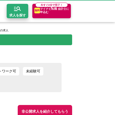
今すぐ
2分で完了！
マイナビ転職 会計士に
無料
申込む
求人を探す
上の求人
開求人とは？
ちコンテンツ
エリア別求人情報
セスマップ
コンサルティングファーム
関東・首都圏
年収診断
者の転職Q&A
会計事務所・税理士法人
関西
キャリア診断
トワーク可
未経験可
イド
事業会社
東海
非公開求人を紹介してもらう