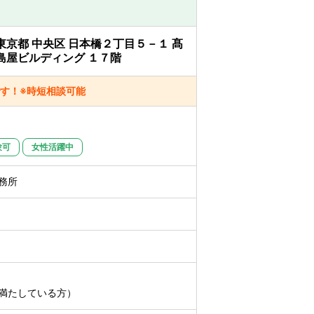
おける会計論点の検討 等
東京都 中央区 日本橋２丁目５－１ 髙
務の必要に応じて出社の機会があります。
島屋ビルディング １７階
）
す！※時短相談可能
験可
女性活躍中
務所
満たしている方）