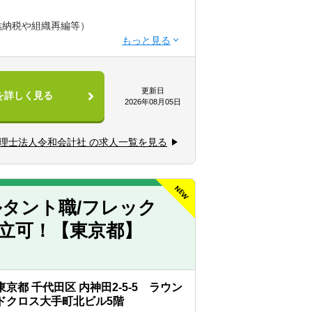
結納税や組織再編等）
更新日
を詳しく見る
2026年08月05日
が積めます。
理士法人令和会計社 の求人一覧を見る
ができます。
環して携わることができます。
タント職/フレック
立可！【東京都】
東京都 千代田区 内神田2-5-5 ラウン
ドクロス大手町北ビル5階