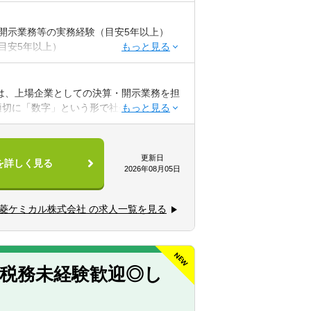
開示業務等の実務経験（目安5年以上）
目安5年以上）
話等を通じて英語でコミュニケーションが
は、上場企業としての決算・開示業務を担
適切に「数字」という形で社会へ発信する
験
験
更新日
を詳しく見る
制度会計関連業務を担当いただきます。
2026年08月05日
、新たな会計基準への対応や会計方針の検
験
、グループ全体に影響を与える制度会計上
計論点の検討経験
菱ケミカル株式会社 の求人一覧を見る
イメージも踏まえ、制度会計に限定せず、
験
含めた経理・財務部門内でのご活躍を想定
◎税務未経験歓迎◎し
ャー業務