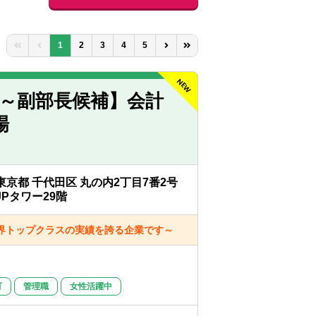
1
2
3
4
5
～副部長候補】会計
場
東京都 千代田区 丸の内2丁目7番2号
JPタワー29階
界トップクラスの実績を誇る企業です～
可
管理職
女性活躍中