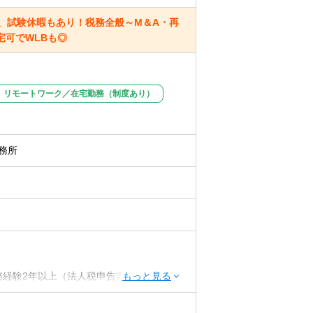
、試験休暇もあり！税務全般～M＆A・再
可でWLBも◎
リモートワーク／在宅勤務（制度あり）
務所
実務経験2年以上（法人税申告書作成経験必
or消費or相続1科目合格者歓迎）or 公認