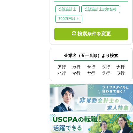
公認会計士
公認会計士試験合格
700万円以上
検索条件を変更
企業名（五十音順）より検索
ア行
カ行
サ行
タ行
ナ行
ハ行
マ行
ヤ行
ラ行
ワ行