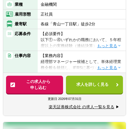
業種
金融機関
雇用形態
正社員
最寄駅
各線「青山一丁目駅」徒歩2分
応募条件
【必須要件】
以下①～④いずれかの職務において、５年程
度以上の実務経験（連結決算）がある方
①事業会社または金融機関での連結会計経験
仕事内容
【業務内容】
②監査法人での監査業務経験
経理部マネージャー候補として、単体経理業
③会計事務所での実務経験
務全般を統括し、IFRSに基づく連結決算業
④税理士法人での実務経験
務、海外子会社管理、内部統制の構築・運用
など、幅広い業務をプレイングマネージャー
この求人から
【歓迎経験・スキル】
求人を詳しく見る
として担当していただきます。自らも手を動
申し込む
・金融機関等で上記に該当する業務経験
かしながら、チームを率いて業務効率化や高
・証券会社にて主計業務のご経験がある方
度化を推進し、会社の成長に貢献していただ
更新日
2026年07月31日
・自己資本規制比率の計算を含む監督官庁等
きます。
へのモニタリング報告
楽天証券株式会社 の求人一覧を見る
・会社法上の事業報告・計算書類、連結計算
具体的には…
書類等の作成
・マネジメント業務: チームメンバーの育
・金商法監査、有価証券届出書、有価証券報
成、業務分担、進捗管理