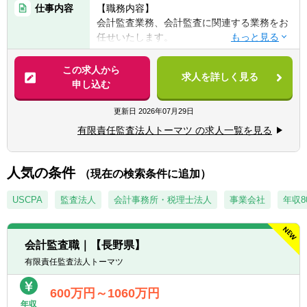
仕事内容
【職務内容】
会計監査業務、会計監査に関連する業務をお
▽シニアスタッフでの採用
任せいたします。
■日本公認会計士
【具体的には】
この求人から
▽マネジャーでの採用
求人を詳しく見る
■会計監査業務（金融商品取引法、会社法監
申し込む
■日本公認会計士
査等に基づく監査業務）
■監査法人における監査職マネジャー経験（1
■システム監査
更新日
2026年07月29日
年以上）
■株式上場支援
有限責任監査法人トーマツ の求人一覧を見る
■各種アドバイザリーサービス
■金融関連サービス
■ベンチャーサポート
人気の条件
（現在の検索条件に追加）
USCPA
監査法人
会計事務所・税理士法人
事業会社
年収8
会計監査職｜【長野県】
有限責任監査法人トーマツ
600万円～1060万円
年収