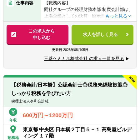
仕事内容
【職務内容】
安5年以上）
同社グループの経理財務本部 制度会計部は、
■語学力：社内外の関係者と、メールや会話
上場企業としての決算・開示業務を担うとと
等を通じて英語でコミュニケーションがとれ
もに、グループ全体の事業活動を適切に「数
ること
字」という形で社会へ発信する役割を担って
この求人から
求人を詳しく見る
います。
申し込む
【歓迎経験・スキル】
■公認会計士
【具体的には】
更新日
2026年08月05日
■IFRS適用企業における制度会計業務経験
三菱ケミカルグループ・三菱ケミカルの制度
■上場企業における連結決算・開示業務経験
三菱ケミカル株式会社 の求人一覧を見る
会計関連業務を担当いただきます。
■有価証券報告書、決算短信等の作成経験
また、単なる決算・開示業務に留まらず、新
■会計方針の策定・運用経験
たな会計基準への対応や会計方針の検討、事
■新会計基準導入プロジェクトへの参画経験
業部門や経営層との協働を通じて、グループ
■M&A、事業再編、組織再編等に伴う会計論
【税務会計/日本橋】公認会計士◎税務未経験歓迎◎
全体に影響を与える制度会計上の課題解決に
点の検討経験
しっかり税務を学びたい方
も携わっていただきます。
■監査法人との協議・折衝経験
中長期的には、ご本人の適性・キャリアイメ
税理士法人令和会計社
■海外子会社を含むグローバル会計業務経験
ージも踏まえ、制度会計に限定せず、経営管
理・事業管理・財務などの領域も含めた経
600万円～1200万円
年収
理・財務部門内でのご活躍を想定していま
す。
東京都 中央区 日本橋２丁目５－１ 髙島屋ビルデ
■IFRS連結決算
ィング １７階
勤務地