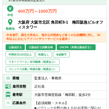
■コスト分析・コスト構造改善活動のリード
EY新日本有限責任監査法人
■募集背景：会社全体の財務会計強化のため
【求める人物像】
変革の原動力として 不確実性の高いビジネス
400万円～1000万円
■主体性をもって、積極的且つ柔軟に業務に
年収
環境下で数値管理や財務分析のスキルを駆使
■会社・事業の魅力
取り組む姿勢のある方
し、ビジネスリーダーへ冷静かつ的確なアド
複雑化多様化する数々の社会課題に対し、人
大阪府 大阪市北区 角田町8-1 梅田阪急ビルオフ
■曖昧かつ不確実な環境の中でも、指示を待
バイスを行い 適切にリスクレベルをコントロ
の知恵を結集し解決することで「はたらく」
ィスタワー
つことなく、自ら考え行動し結果を出せる方
勤務地
ールしながら目標を達成させていきます。オ
を楽しくする。我々はこれをミッションにし
■未経験の事柄にも向上心をもって取り組む
中央省庁、国立大学法人、地方公共団体など多くの公的機関に対し、30
フェンス＆ディフェンス両側面を兼ね備えた
ています。HR Techのリーディングカンパニ
姿勢のある方
年以上にわたりアドバイザリーサービスを提供！
ビジネスの成長にダイレクトに貢献できる職
ーとして、顧客数1,200法人グループ、契約
種です。
継続率98%、大手企業グループ3社に1社がお
公認会計士
公認会計士試験合格
USCPA（米国公認会計士）
客様、定額サービス料をベースに無償バージ
年間休日120日以上
転勤なし
未経験可
【ポジションの魅力】
ョンアップをし、常に人事業務の最先端を機
強固なビジネスモデルによって大きく成長し
リモートワーク／在宅勤務（制度あり）
能として網羅し提供。つまり、世の中の「働
ていく企業において、未完成の管理会計部門
く」のプラットフォームを創る圧倒的なノウ
フレックス出勤／時差出勤（制度あり）
の成長を自らの手で作っていくことができま
ハウがあります。
す。経営に与える影響も非常に大きく、やり
？Profile Book：
業種
監査法人・事務所
がいのある仕事です。
https://speakerdeck.com/whisaiyo/works-
雇用形態
正社員
human-intelligence
【キャリアパス】
最寄駅
大阪市営御堂筋線「梅田駅」徒歩2分
スキル/マネジメント経験など資質やご意向に
■環境の魅力
合わせ、社内の状況に合わせ財務部門・関連
応募条件
【必須経験・スキル】
わたしたちは社員自身が、もっとも「はたら
するプロジェクト内での幅広いキャリア形成
■パブリック分野の抱える社会課題に関心が
く」を楽しんでいる状態を体現します。そし