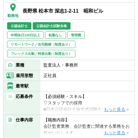
長野県 松本市 深志1-2-11 昭和ビル
勤務地
公認会計士
公認会計士試験合格
年間休日120日以上
転勤なし
管理職
リモートワーク／在宅勤務（制度あり）
フレックス出勤／時差出勤（制度あり）
業種
監査法人・事務所
雇用形態
正社員
最寄駅
応募条件
【必須経験・スキル】
▽スタッフでの採用
■日本公認会計士論文式試験合格、もしく
は、USCPA全科目合格
仕事内容
【職務内容】
会計監査業務、会計監査に関連する業務をお
▽シニアスタッフでの採用
任せいたします。
■日本公認会計士