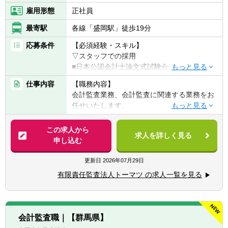
雇用形態
正社員
最寄駅
各線「盛岡駅」徒歩19分
応募条件
【必須経験・スキル】
▽スタッフでの採用
■日本公認会計士論文式試験合格、もしく
は、USCPA全科目合格
仕事内容
【職務内容】
会計監査業務、会計監査に関連する業務をお
▽シニアスタッフでの採用
任せいたします。
■日本公認会計士
【具体的には】
この求人から
▽マネジャーでの採用
求人を詳しく見る
■会計監査業務（金融商品取引法、会社法監
申し込む
■日本公認会計士
査等に基づく監査業務）
■監査法人における監査職マネジャー経験（1
■システム監査
更新日
2026年07月29日
年以上）
■株式上場支援
有限責任監査法人トーマツ の求人一覧を見る
■各種アドバイザリー
▽兼務
会計監査、アドバイザリーの兼務が可能で
会計監査職｜【群馬県】
す。ご自身のキャリアの幅を拡げたい方のご