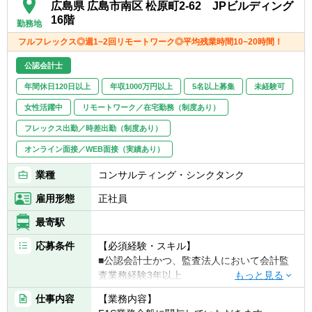
ュレーション）支援、会計相談・研修対応等
広島県 広島市南区 松原町2-62 JPビルディング
■ヘルスケア関連
16階
勤務地
・地方独立行政法人化支援、財政シミュレー
フルフレックス◎週1~2回リモートワーク◎平均残業時間10~20時間！
ション、経営改善支援、会計相談・研修対応
等
公認会計士
年間休日120日以上
年収1000万円以上
5名以上募集
未経験可
女性活躍中
リモートワーク／在宅勤務（制度あり）
フレックス出勤／時差出勤（制度あり）
オンライン面接／WEB面接（実績あり）
業種
コンサルティング・シンクタンク
雇用形態
正社員
最寄駅
応募条件
【必須経験・スキル】
■公認会計士かつ、監査法人において会計監
査業務経験3年以上
仕事内容
【業務内容】
【歓迎経験・スキル】