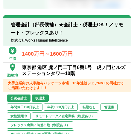
管理会計（部長候補）★会計士・税理士OK！／リモ
ート・フレックスあり！
株式会社Works Human Intelligence
1400万円～1600万円
年収
東京都 港区 虎ノ門二丁目6番1号 虎ノ門ヒルズ
ステーションタワー10階
勤務地
大手企業向け人事給与パッケージ市場 16年連続シェアNo.1の同社にて
ご活躍いただけます！！
公認会計士
税理士
年間休日120日以上
年収1000万円以上
転勤なし
管理職
女性活躍中
リモートワーク／在宅勤務（制度あり）
フレックス出勤／時差出勤（制度あり）
オンライン面接／WEB面接（実績あり）