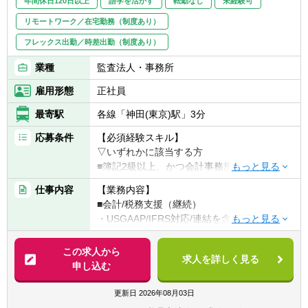
年間休日120日以上
語学を活かす
転勤なし
未経験可
リモートワーク／在宅勤務（制度あり）
フレックス出勤／時差出勤（制度あり）
業種
監査法人・事務所
雇用形態
正社員
最寄駅
各線「神田(東京)駅」3分
応募条件
【必須経験スキル】
▽いずれかに該当する方
■簿記2級以上、かつ会計事務所or経理実務経
験2年以上（法人税申告書作成経験必須）
仕事内容
【業務内容】
■税理士試験の簿財2科目合格者以上（+法人
■会計/税務支援（継続）
or消費or相続1科目合格者歓迎）or 公認会計
・USGAAP/IFRS対応/連結を含む決算業務
士or 公認会計士試験短答合格者（実務経験な
・各種任意/法定監査
しでも歓迎）
・税務顧問（税務相談）
この求人から
求人を詳しく見る
・法人税/消費税/償却資産税の申告代行
申し込む
【求める人材】
・入出金、記帳、給与計算等事務代行
■ 謙虚さと素直さがある方（コミュニケーシ
・資産税（相続対策）コンサルティング
更新日
2026年08月03日
ョンと協力）