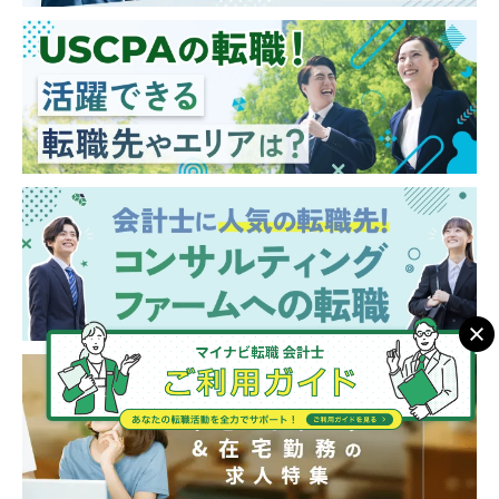
■またM&A未経験者の場合は、財務DDから経
験し、その後バリュエーション、FA、PMIや
ビジネスDDなども経験してM&Aにかかる必
要業務を一気通貫に経験する機会を得られま
す。
■アソシエイト ⇒ シニアアソシエイト
⇒ アシスタントマネージャー
■マネージャーからはマネジメントコース
（チームを牽引）、専門コース（各事業部の
チームにて専門性を発揮）に分岐。シニアマ
ネージャー、ディレクター。
■事業部長 ⇒ 副部門長 ⇒ 部門長（FAS
部門のトップ）
※所属は株式会社AGSコンサルティングにな
り、株式会社AGS FASに出向する形態になり
ます。