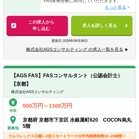
FAS業務全般に関与していただきます。
■DD業務、FA業務などのFAS業務経験
■IFRSの知識を有する方
【具体的には】
■PPAの知識を有する方
■DD業務（財務DDが主、希望に応じて税務
この求人から
■不正調査経験（フォレンジック等）
求人を詳しく見る
DD/ビジネスDDも関与可能）
申し込む
■バリュエーション業務（株式価値算定/統合
比率算定/PPA/財務モデリングなど）
更新日
2026年08月06日
■FA業務（エグゼキューション中心、ソーシ
株式会社AGSコンサルティング の求人一覧を見る
ング業務は行わない。TOB/株式交換/株式移
転などの案件もあり）
■M&Aにかかる会計/税務相談業務
■カーブアウト分析（カーブアウトPL/BS分
【AGS FAS】FASコンサルタント（公認会計士）
析、プロフォーマ分析）
【京都】
■M&A等の資金調達に必要な事業計画策定な
どの支援業務
株式会社AGSコンサルティング
■PMI業務（経理/財務のほか、PMO/ガバナン
ス/経営管理等）
500万円～1300万円
年収
■不正調査業務（フォレンジック等）
■事業再構築支援業務（事業ポートフォリオ
京都府 京都市下京区 水銀屋町620 COCON烏丸
見直し、再生計画策定/事業売却検討、セラー
5階
勤務地
ズDD等）
フルフレックス◎週1~2回リモートワーク◎平均残業時間10~20時間！