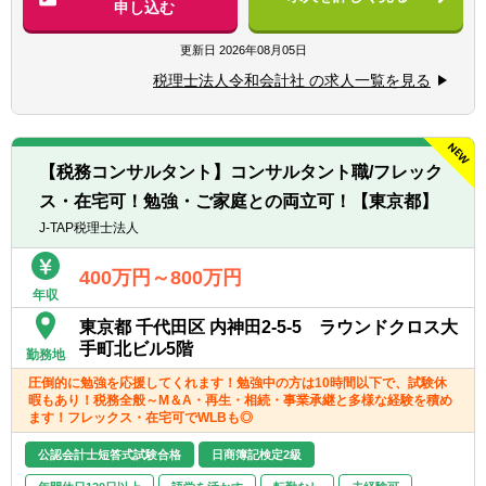
・年末調整、確定申告業務
申し込む
・法人設立に関する手続き及び届出
・M＆A業務（税務DD等）
更新日
2026年08月05日
様々な企業の税務業務を通し幅広い経験が積
税理士法人令和会計社 の求人一覧を見る
めます。
※税務関連の業務100％となります。
【同社で働くポイント】
【税務コンサルタント】コンサルタント職/フレック
・大手・上場企業の税務を経験することがで
ス・在宅可！勉強・ご家庭との両立可！【東京都】
きます。
・一部ではなくクライアントの税務に一環し
J-TAP税理士法人
て携わることができます。
400万円～800万円
年収
東京都 千代田区 内神田2-5-5 ラウンドクロス大
手町北ビル5階
勤務地
圧倒的に勉強を応援してくれます！勉強中の方は10時間以下で、試験休
暇もあり！税務全般～M＆A・再生・相続・事業承継と多様な経験を積め
ます！フレックス・在宅可でWLBも◎
公認会計士短答式試験合格
日商簿記検定2級