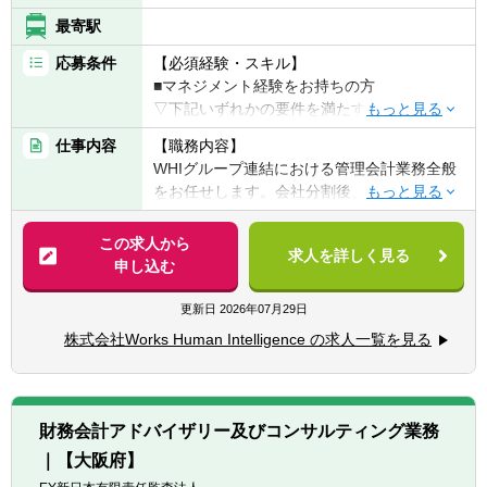
(予算管理ツールなど)の導入・改善を主導
最寄駅
し、プロセスを標準化・効率化する。
応募条件
【必須経験・スキル】
● 経営会議資料の作成:
■マネジメント経験をお持ちの方
・取締役会や経営会議に向けた中期計画お
▽下記いずれかの要件を満たす方
よび業績見通しに関する資料を作成する。
■IFRSでの開示、連結決算等の経験
仕事内容
【職務内容】
・その他、管理会計視点での分析とアクシ
■事業会社/コンサルティング会社における経
WHIグループ連結における管理会計業務全般
ョンプランに関する資料を作成する。
営企画・財務経理分野の業務経験5年以上
をお任せします。会社分割後、急速に立ち上
■会計事務所・税理士事務所等での財務アド
げてきた新会社の管理会計部門の責任者とし
■本ポジションの魅力
バイザリー経験
て、仕組みの構築から業務遂行までを行いな
・強固なビジネスモデルによって大きく成長
この求人から
・事業計画策定・モニタリング支援、管理会
求人を詳しく見る
がら、新たな管理会計体制を構築していただ
していく企業において、未完成の管理会計部
申し込む
計導入、M&A等におけるDD経験など
きます。
門の成長を自らの手で作っていくことができ
■監査法人における監査経験
ます。経営に与える影響も非常に大きく、や
更新日
2026年07月29日
■会計士または税理士資格をお持ちの方
【具体的には】
りがいのある仕事です。
株式会社Works Human Intelligence の求人一覧を見る
■経営に資する有益な管理会計情報の提供
【歓迎経験・スキル】
■中期経営計画策定、年間予算策定、キャッ
■キャリアパス：
■IT、ソフトウェアサービス業界における経
シュフロー予算策定
・スキル/マネジメント経験など資質やご意向
理経験、監査経験
■タイムリーな着地見込み・見通しの作成及
に合わせ、社内の状況に合わせ財務部門・関
■新規事業、システム導入、決算早期化、そ
財務会計アドバイザリー及びコンサルティング業務
び管理
連するプロジェクト内での幅広いキャリア形
の他経理財務における業務改善経験
｜【大阪府】
■財務分析に基づいた各部門への提言
成も可能です。
■税務申告経験