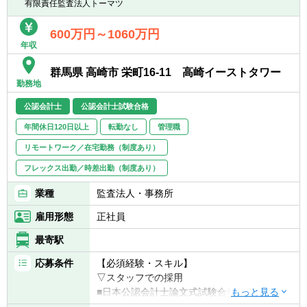
有限責任監査法人トーマツ
応募をお待ちしています。比率は、個別にご
相談に応じます。
600万円～1060万円
年収
群馬県 高崎市 栄町16-11 高崎イーストタワー
勤務地
公認会計士
公認会計士試験合格
年間休日120日以上
転勤なし
管理職
リモートワーク／在宅勤務（制度あり）
フレックス出勤／時差出勤（制度あり）
業種
監査法人・事務所
雇用形態
正社員
最寄駅
応募条件
【必須経験・スキル】
▽スタッフでの採用
■日本公認会計士論文式試験合格、もしく
は、USCPA全科目合格