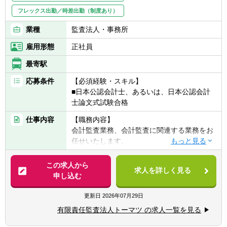
フレックス出勤／時差出勤（制度あり）
業種
監査法人・事務所
雇用形態
正社員
最寄駅
応募条件
【必須経験・スキル】
■日本公認会計士、あるいは、日本公認会計
士論文式試験合格
仕事内容
【職務内容】
会計監査業務、会計監査に関連する業務をお
任せいたします。
【具体的には】
この求人から
求人を詳しく見る
■会計監査業務（金融商品取引法、会社法監
申し込む
査等に基づく監査業務）
■システム監査
更新日
2026年07月29日
■株式上場支援
有限責任監査法人トーマツ の求人一覧を見る
■各種アドバイザリーサービス