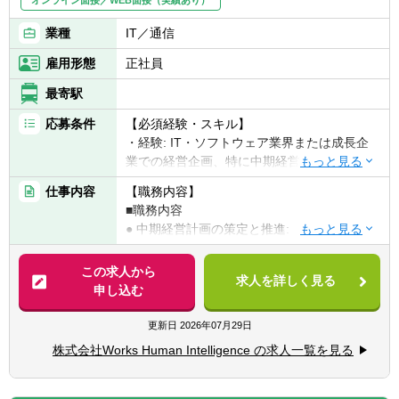
業種
IT／通信
雇用形態
正社員
最寄駅
応募条件
【必須経験・スキル】
・経験: IT・ソフトウェア業界または成長企
業での経営企画、特に中期経営計画や予算策
定の実務経験
仕事内容
【職務内容】
・財務会計知識: 高度な会計・財務知識を有
■職務内容
し、P/L、B/S、C/Fを深く理解している方。
● 中期経営計画の策定と推進:
会計監査・コンサルティング等も含め、経
・全社レベルでの翌3年間の中期経営計画
理部門との連携経験があれば尚可。
策定プロセス全体を主導する。
この求人から
・プロセス構築・改善能力: 経営管理や業務
求人を詳しく見る
・策定にあたり、各部門と連携し、中期経
申し込む
プロセスの設計・改善に関する実務経験、ま
営計画上の目標設定とアクションプランを構
たは強い意欲がある方。
築する。
更新日
2026年07月29日
・分析スキル: Excel(高度な関数、ピボットテ
ーブル)やBIツール(Tableau, Power BI等)を用
株式会社Works Human Intelligence の求人一覧を見る
● 月次・四半期見通し(予算・フォーキャス
いた高度なデータ分析能力。
ト)の作成と管理:
・コミュニケーション能力: チーム内外、部
・月次/四半期ごとの業績見通し(フォーキ