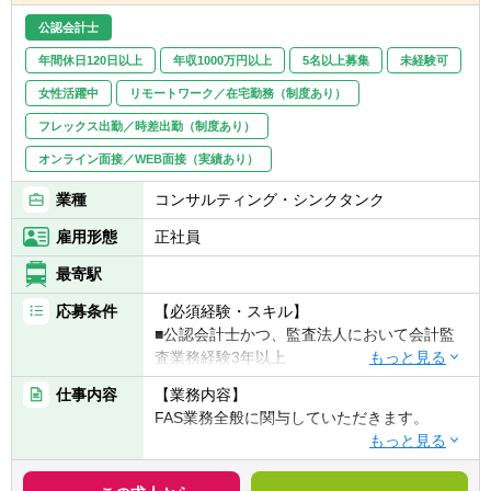
【キャリアパス】
公認会計士
■年功序列ではなく、実績/能力ベースでの評
年間休日120日以上
年収1000万円以上
5名以上募集
未経験可
価。
■またM&A未経験者の場合は、財務DDから経
女性活躍中
リモートワーク／在宅勤務（制度あり）
験し、その後バリュエーション、FA、PMIや
フレックス出勤／時差出勤（制度あり）
ビジネスDDなども経験してM&Aにかかる必
要業務を一気通貫に経験する機会を得られま
オンライン面接／WEB面接（実績あり）
す。
業種
コンサルティング・シンクタンク
■アソシエイト ⇒ シニアアソシエイト
雇用形態
正社員
⇒ アシスタントマネージャー
■マネージャーからはマネジメントコース
最寄駅
（チームを牽引）、専門コース（各事業部の
応募条件
【必須経験・スキル】
チームにて専門性を発揮）に分岐。シニアマ
■公認会計士かつ、監査法人において会計監
ネージャー、ディレクター。
査業務経験3年以上
■事業部長 ⇒ 副部門長 ⇒ 部門長（FAS
部門のトップ）
仕事内容
【業務内容】
【歓迎経験・スキル】
FAS業務全般に関与していただきます。
■DD業務、FA業務などのFAS業務経験
※所属は株式会社AGSコンサルティングにな
■IFRSの知識を有する方
り、株式会社AGS FASに出向する形態になり
【具体的には】
■PPAの知識を有する方
ます。
■DD業務（財務DDが主、希望に応じて税務