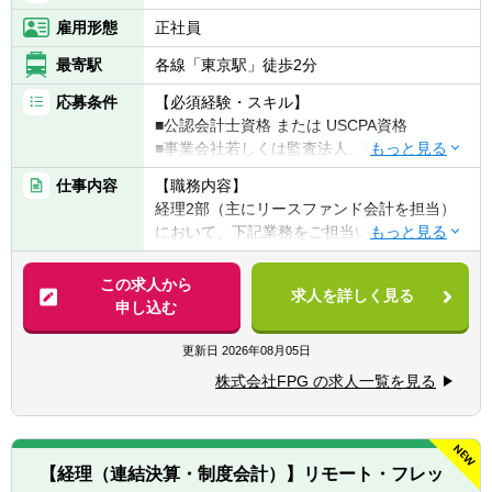
雇用形態
正社員
最寄駅
各線「東京駅」徒歩2分
応募条件
【必須経験・スキル】
■公認会計士資格 または USCPA資格
■事業会社若しくは監査法人、税理士法人、
会計事務所等での経理実務経験（10年以上）
仕事内容
【職務内容】
■法人税・消費税等に関する税金計算実務経
経理2部（主にリースファンド会計を担当）
験
において、下記業務をご担当いただきます。
■チームの成長を導くマネジメント・リーダ
ーシップ経験
【具体的には】
この求人から
求人を詳しく見る
■本型オペレーティング・リースの特別目的
申し込む
【歓迎経験・スキル】
会社（SPC）に関する実務（経理処理のみな
■税務申告書作成やＳＰＣ会計の業務経験
らず、会社設立から投資家への報告書作成、
更新日
2026年08月05日
■業務・事務処理に関してシステム導入やツ
税務申告に至るまで）
ール活用による業務効率化等を実現した経験
株式会社FPG の求人一覧を見る
■チームメンバーの指導・育成、業務の進捗
■金融商品取引法の開示業務経験
管理を通じた組織体制の強化
■新規金融商品の組成支援を含む経理全般に
【求める人物像】
関する管理業務の推進
■自発的に業務を推進し、組織の目標に対し
【経理（連結決算・制度会計）】リモート・フレッ