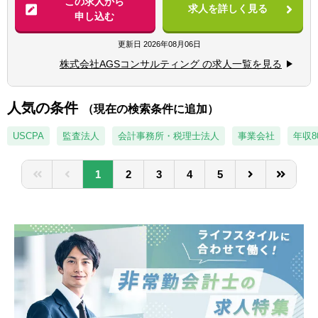
この求人から
■不正調査経験（フォレンジック等）
求人を詳しく見る
DD/ビジネスDDも関与可能）
申し込む
■バリュエーション業務（株式価値算定/統合
比率算定/PPA/財務モデリングなど）
更新日
2026年08月06日
■FA業務（エグゼキューション中心、ソーシ
株式会社AGSコンサルティング の求人一覧を見る
ング業務は行わない。TOB/株式交換/株式移
転などの案件もあり）
■M&Aにかかる会計/税務相談業務
人気の条件
（現在の検索条件に追加）
■カーブアウト分析（カーブアウトPL/BS分
析、プロフォーマ分析）
USCPA
監査法人
会計事務所・税理士法人
事業会社
年収8
■M&A等の資金調達に必要な事業計画策定な
どの支援業務
1
2
3
4
5
■PMI業務（経理/財務のほか、PMO/ガバナン
ス/経営管理等）
■不正調査業務（フォレンジック等）
■事業再構築支援業務（事業ポートフォリオ
見直し、再生計画策定/事業売却検討、セラー
ズDD等）
【キャリアパス】
■年功序列ではなく、実績/能力ベースでの評
価。