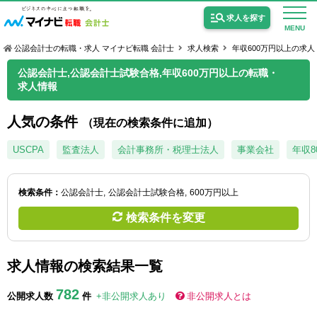
求人を探す
MENU
公認会計士の転職・求人 マイナビ転職 会計士
求人検索
年収600万円以上の求人
公認会計士,公認会計士試験合格,年収600万円以上の転職・
求人情報
人気の条件
（現在の検索条件に追加）
公認会計士の求人
USCPA
監査法人
会計事務所・税理士法人
事業会社
年収8
監査法人の求人
公認会計士試験合格向けの求人
検索条件：
公認会計士
公認会計士試験合格
600万円以上
検索条件を変更
USCPA（米国公認会計士）の求人
求人情報の検索結果一覧
女性会計士の転職
782
個別転職相談会・セミナー
公開求人数
件
+非公開求人あり
非公開求人とは