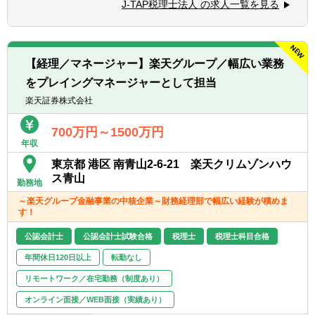
■コミュニケーション能力が高く人と信頼関
J-TAP税理士法人 の求人一覧を見る
■税務支援（スポット）
係を構築できる方（コミュニケーションと協
・個人/相続の申告代行
力）
・税務面の調査（税務DD）
■悪いことも含めあらゆる事象を自己成長機
・組織再編ストラクチャーの検討/実行支援
会だと捉えることができる（主体性）
【経理／マネージャー】楽天グループ／幅広い業務
■成長意欲が高い（プロフェッショナリズ
をプレイングマネージャーとして担当
※経験スキルによってお任せする業務は異な
ム）
ります。
楽天証券株式会社
＜在宅勤務について＞
業務に慣れていただくまでは基本的に出社い
700万円～1500万円
年収
ただく前提となり、慣れてきてから最大週1
～2日のリモートワークが可能です。
東京都 港区 南青山2-6-21 楽天クリムゾンハウ
ス青山
勤務地
～楽天グループ金融事業の中核企業～財務経理部で幅広い経験が積めま
す！
公認会計士
公認会計士試験合格
税理士
税理士科目合格
年間休日120日以上
転勤なし
リモートワーク／在宅勤務（制度あり）
オンライン面接／WEB面接（実績あり）