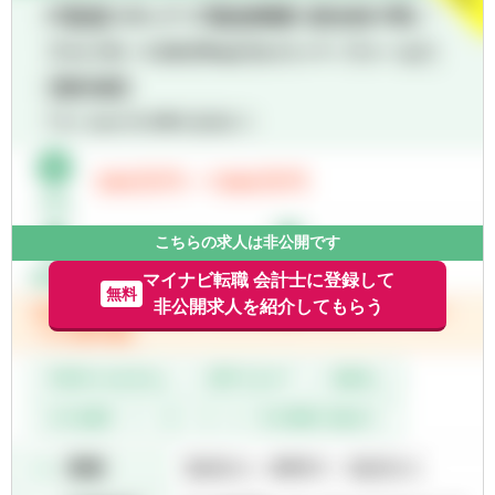
告書、決算短信作成
・単体の月次・四半期・年次決算業務の統括
・会計監査対応とJ-SOX及び内部統制監査対
・連結決算業務（国内外の子会社を担当）の
応
統括
・会計業務における業務改善、効率化対応
・親会社（楽天証券ホールディングス）への
・新商品開発に関する会計的対応
報告資料作成
・証券外務員資格保有の方
・金融庁への報告資料作成
・英語スキル（メール等、海外子会社とのや
・決算短信などの作成
り取りで使用します）
・税務申告
・内部統制の構築・運用
【求める人物像】
・各種プロジェクトへの参画 など
・経理の経験を活かして、もっと成長したい
こちらの求人は非公開です
※ 楽天証券ホールディングスの経理業務も兼
方
務していただきます。
マイナビ転職 会計士に登録して
・チームワークを大切にできる方
無料
非公開求人を紹介してもらう
・変化を楽しめる、前向きな方
【組織】
・新しい知識を学ぶことに意欲的な方
所属は財務企画本部 経理部
・「言われたことをやる」だけでなく、自分
で考えて行動できる方
※TOEICスコア未保有の方は、入社後TOEIC
スコアを取得いただきます