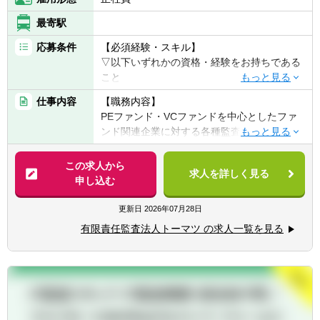
最寄駅
応募条件
【必須経験・スキル】
▽以下いずれかの資格・経験をお持ちである
こと
■日本公認会計士
仕事内容
【職務内容】
■日本公認会計士論文式試験合格
PEファンド・VCファンドを中心としたファ
■「米国公認会計士（USCPA） もしくは 米国
ンド関連企業に対する各種監査業務をお任せ
公認会計士（USCPA）試験全科目合格」かつ
するポジションです。
「経理領域の経験（3年以上） もしくは 日商
この求人から
簿記2級」
求人を詳しく見る
【具体的には】
申し込む
■「日本・米国以外の公認会計士 もしくは 当
■PEファンド、VCファンド等に対する会計監
該公認会計士試験全科目合格」かつ「経理領
査業務（投資事業有限責任組合、任意組合、
更新日
2026年07月28日
域の経験（3年以上） もしくは 日商簿記2
関連SPC等を含む）
級」
有限責任監査法人トーマツ の求人一覧を見る
■ファンドが保有する投資先の評価に関する
監査業務（非上場株式の評価や公正価値測
【歓迎経験・スキル】
定、評価モデル・前提条件の妥当性の検討な
■ファンド運用経験
ど）
■不動産運用経験
■その他ファンドに対する会計監査業務（証
■会計監査経験
券投資信託、不動産ファンド等）
■金融機関における実務経験