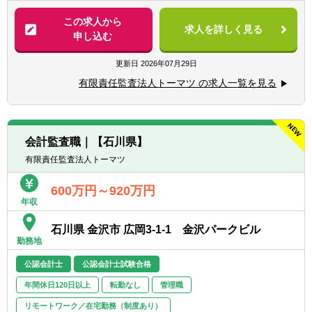
【具体的には】
この求人から
▽マネジャーでの採用
求人を詳しく見る
■会計監査業務（金融商品取引法、会社法監
申し込む
■日本公認会計士
査等に基づく監査業務）
■監査法人における監査職マネジャー経験（1
■システム監査
更新日
2026年07月29日
年以上）
■株式上場支援
有限責任監査法人トーマツ の求人一覧を見る
■各種アドバイザリーサービス
■金融関連サービス
■ベンチャーサポート
会計監査職｜【石川県】
有限責任監査法人トーマツ
600万円～920万円
年収
石川県 金沢市 広岡3-1-1 金沢パークビル
勤務地
公認会計士
公認会計士試験合格
年間休日120日以上
転勤なし
管理職
リモートワーク／在宅勤務（制度あり）