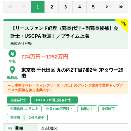
転職お役立ち情報
1
2
3
4
5
ご利用ガイド
非公開求人とは？
【リースファンド経理（部長代理～副部長候補】会
計士・USCPA 歓迎！／プライム上場
サービス紹介
株式会社FPG
転職お役立ち情報
774万円～1352万円
年収
業界情報
東京都 千代田区 丸の内2丁目7番2号 JPタワー29
求人情報
階
勤務地
～日本型オペレーティングリース（JOL）のアレンジ業務で業界トップク
ラスの実績を誇る企業です～
公認会計士
USCPA（米国公認会計士）
年間休日120日以上
年収1000万円以上
転勤なし
未経験可
管理職
女性活躍中
業種
金融機関