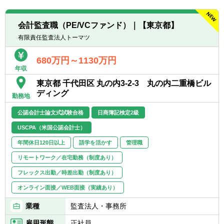
会計監査職（PE/VCファンド）｜【東京都】
有限責任監査法人トーマツ
680万円～1130万円
年収
東京都 千代田区 丸の内3-2-3 丸の内二重橋ビル
ディング
勤務地
公認会計士論文式試験合格
日商簿記検定2級
USCPA（米国公認会計士）
年間休日120日以上
語学を活かす
管理職
リモートワーク／在宅勤務（制度あり）
フレックス出勤／時差出勤（制度あり）
オンライン面接／WEB面接（実績あり）
業種
監査法人・事務所
雇用形態
正社員