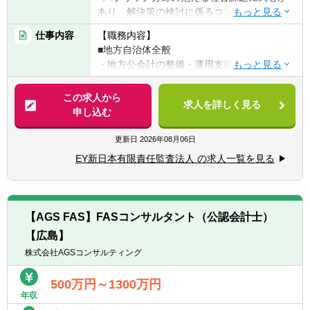
も可能です。
あり、解決策の検討に係るコンサルティング
て財務としては会社の成長の基盤での部分を
業務等への従事に興味のある方
支え、経営直下の部門にて、スタートしたば
仕事内容
【職務内容】
かりの組織の中で仕組み自体を構築していく
■地方自治体全般
【歓迎経験・スキル】
面白さを味わうことができます。
・地方公会計の整備・運用支援、内部統制構
■公認会計士（公認会計士試験合格者を含
築支援、BPR（ビジネス・プロセス・リエン
む）又は米国公認会計士
ジニアリング）支援、DX支援、第三セクター
この求人から
■国・地方自治体勤務経験者
求人を詳しく見る
等の組織再編支援、各種調査（コンサルティ
申し込む
■公的機関（国、地方公共団体、関連団体
■働き方：テレワーク、フレックス
ング業務）、会計相談・研修対応等
等）に対する、【職務内容】に掲げているよ
・当社はテレワーク制度として、自宅での勤
■インフラストラクチャー（上下水道・道路
更新日
2026年08月06日
うなコンサルティング実務経験のある方
務が可能なほか、所定の期間内で国内遠距離
等）関連
■監査法人、コンサルティング会社、シンク
EY新日本有限責任監査法人 の求人一覧を見る
での在宅勤務が可能、また一律10万円の手当
・経営戦略策定（長期財政シミュレーショ
タンク、金融機関等での業務経験者
を支給し、生産性の高い働き方を支援してい
ン）支援、上下水道料金改定支援、公営企業
ます。
会計導入支援、広域連携支援、官民連携支
・20代の管理職登用実績あり
援、PPP/PFI/コンセッション等の導入可能性
【AGS FAS】FASコンサルタント（公認会計士）
・時差出勤可能
調査、内部統制構築支援、会計相談・研修対
【広島】
応、予算書・決算書作成支援、固定資産台帳
テレワーク：1日～5日/週（在宅勤務メイン、
整備支援等
株式会社AGSコンサルティング
臨機応変に出社と在宅勤務を利用可能）
■教育関連
残業時間 ：通常時20～30時間/月、繁忙期
・地方独立行政法人化支援、科学研究費ガイ
500万円～1300万円
（1～3月）40時間/月（※あくまでも目安とな
年収
ドライン対応支援、中期計画策定（財政シミ
ります）