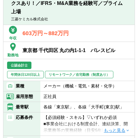
て高い意識を持つ方
クスあり！／IFRS・M&A業務を経験可／プライム
【仕事の魅力】
■業務効率の向上に関して、高い意識で仕事
■業容拡大中の上場企業（東証プライム市
上場
に取り組むことができる方
場）で、専門性を高めることができる環境で
三菱ケミカル株式会社
■チーム全体を牽引し、変化に柔軟に対応で
す。
きる方
■リースファンド会計を担当する経理2部で中
603万円～882万円
■改善提案を行い、組織の成長に貢献できる
核的な役割を担い、若手社員の育成を通じて
年収
方
組織の成長に直接貢献できます。
■協調性がありコミュニケーション能力が高
■ＳＰＣ会計や信託会計など幅広い金融商品
東京都 千代田区 丸の内1-1-1 パレスビル
い方
勤務地
に関する会計知識や税務知識を深めることが
できます。
公認会計士
年間休日120日以上
リモートワーク／在宅勤務（制度あり）
【配属部署】
■経理２部 9名（男性：4名、女性：5名）
業種
メーカー（機械・電気・素材・化学）
雇用形態
正社員
最寄駅
各線「東京駅」、各線「大手町(東京)駅」
応募条件
【必須経験・スキル】▽いずれか必須
■事業会社における制度会計、連結決算、開
示業務等の実務経験（目安5年以上）
■監査法人における会計監査業務の経験（目