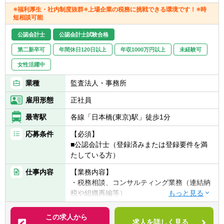
■会社法決算
※福利厚生・社内制度抜群※上場企業の税務に挑戦できる環境です！※時
■金融商品取引法に基づくディスクロージャ
短相談可能
ー業務
■M&A・組織再編等のプロジェクト業務にお
公認会計士
公認会計士試験合格
ける会計論点の検討 等
第二新卒可
年間休日120日以上
年収1000万円以上
未経験可
【テレワークの利用頻度】
女性活躍中
テレワーク中心となっておりますが、業務の
業種
監査法人・事務所
必要に応じて出社の機会があります。（出社
に制約があるわけではありません）
雇用形態
正社員
最寄駅
各線「日本橋(東京)駅」徒歩1分
応募条件
【必須】
■公認会計士（登録済みまたは登録要件を満
たしている方）
仕事内容
【業務内容】
・税務相談、コンサルティング業務（連結納
税や組織再編等）
・税金計算
・各種税務申告書作成
この求人から
求人を詳しく見る