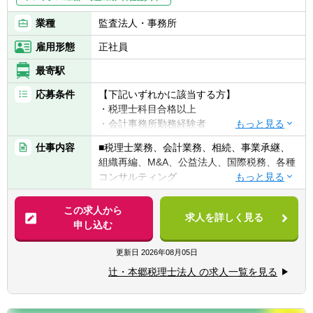
業種
監査法人・事務所
雇用形態
正社員
最寄駅
応募条件
【下記いずれかに該当する方】
・税理士科目合格以上
・会計事務所勤務経験者
・公認会計士（監査経験1年以上ある方)※税
仕事内容
■税理士業務、会計業務、相続、事業承継、
務業務未経験会計士の方も歓迎いたしま
組織再編、M&A、公益法人、国際税務、各種
す！！
コンサルティング
・普通自動車免許
【法人全体の特色】
この求人から
求人を詳しく見る
■業界トップレベルの規模でお客様に対して
申し込む
【求める人物像】
サービス提供しています。
■税務・会計にとどまらず、総合的な観点か
■チーム連携：税理士、公認会計士、中小企
更新日
2026年08月05日
ら経営コンサルティングに携りたい方
業診断士など、税務・会計に関わる様々な分
■経験・能力をフルに発揮できる環境で働き
辻・本郷税理士法人 の求人一覧を見る
野のエキスパートが集結し、案件によって
たい方
は、互いにチームを組んで業務を進めること
があります。