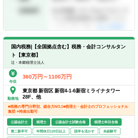
国内税務|【全国拠点含む】税務・会計コンサルタン
ト【東京都】
辻・本郷税理士法人
360万円～1100万円
年収
東京都 新宿区 新宿4-1-6新宿ミライナタワー
28F、他
勤務地
■税務の専門分野別、総合力NO.1■税理士・会計士のプロフェッショナル
集団 ※時差出勤可
公認会計士
税理士
公認会計士試験合格
税理士科目合格
第二新卒可
年間休日120日以上
語学を活かす
未経験可