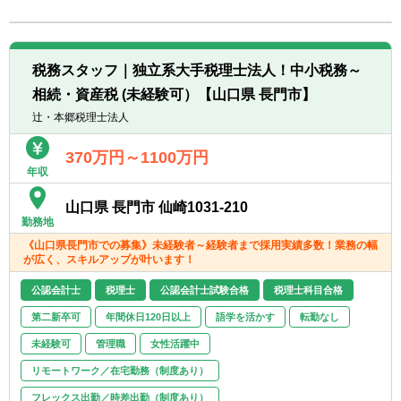
転職お役立ち情報
ご利用ガイド
税務スタッフ｜独立系大手税理士法人！中小税務～
非公開求人とは？
相続・資産税 (未経験可）【山口県 長門市】
辻・本郷税理士法人
サービス紹介
370万円～1100万円
転職お役立ち情報
年収
業界情報
山口県 長門市 仙崎1031-210
勤務地
求人情報
《山口県長門市での募集》未経験者～経験者まで採用実績多数！業務の幅
が広く、スキルアップが叶います！
公認会計士
税理士
公認会計士試験合格
税理士科目合格
第二新卒可
年間休日120日以上
語学を活かす
転勤なし
未経験可
管理職
女性活躍中
リモートワーク／在宅勤務（制度あり）
フレックス出勤／時差出勤（制度あり）