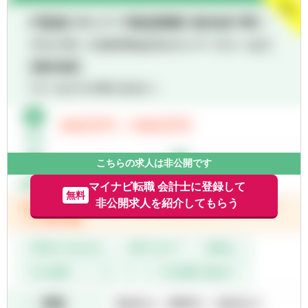
【部署異動について】
■広範囲な取扱業務
■フリーエージェント制度
一般企業をはじめ、医療法人、公益法人、社
・年に2回上司を通さずに直接人事へ依頼を
会福祉法人、地方公共団体、海外法人、個人
出すことが可能です。
と幅広いお客様に対して、税務・会計サービ
・希望が通る確率はおおよそ約60％程度で
スを提供しています。
す。
・また、全国に拠点があるため、ご家庭の事
情によって比較的自由に変更することが可能
です。
こちらの求人は非公開です
マイナビ転職 会計士に登録して
無料
非公開求人を紹介してもらう