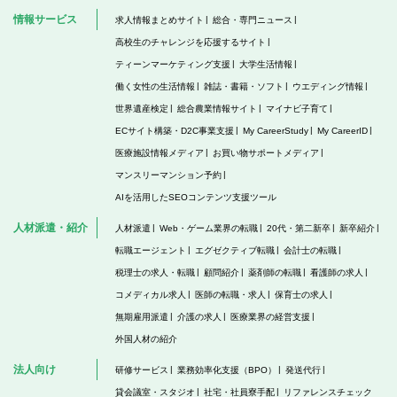
情報サービス
求人情報まとめサイト
総合・専門ニュース
高校生のチャレンジを応援するサイト
ティーンマーケティング支援
大学生活情報
働く女性の生活情報
雑誌・書籍・ソフト
ウエディング情報
世界遺産検定
総合農業情報サイト
マイナビ子育て
ECサイト構築・D2C事業支援
My CareerStudy
My CareerID
医療施設情報メディア
お買い物サポートメディア
マンスリーマンション予約
AIを活用したSEOコンテンツ支援ツール
人材派遣・紹介
人材派遣
Web・ゲーム業界の転職
20代・第二新卒
新卒紹介
転職エージェント
エグゼクティブ転職
会計士の転職
税理士の求人・転職
顧問紹介
薬剤師の転職
看護師の求人
コメディカル求人
医師の転職・求人
保育士の求人
無期雇用派遣
介護の求人
医療業界の経営支援
外国人材の紹介
法人向け
研修サービス
業務効率化支援（BPO）
発送代行
貸会議室・スタジオ
社宅・社員寮手配
リファレンスチェック