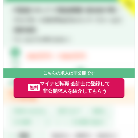
【部署異動について】
■広範囲な取扱業務
■フリーエージェント制度
一般企業をはじめ、医療法人、公益法人、社
・年に2回上司を通さずに直接人事へ依頼を
会福祉法人、地方公共団体、海外法人、個人
出すことが可能です。
と幅広いお客様に対して、税務・会計サービ
・希望が通る確率はおおよそ約60％程度で
スを提供しています。
す。
・また、全国に拠点があるため、ご家庭の事
情によって比較的自由に変更することが可能
です。
こちらの求人は非公開です
マイナビ転職 会計士に登録して
無料
非公開求人を紹介してもらう