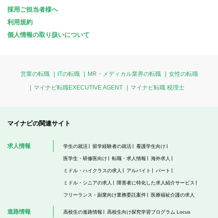
採用ご担当者様へ
利用規約
個人情報の取り扱いについて
営業の転職
ITの転職
MR・メディカル業界の転職
女性の転職
マイナビ転職EXECUTIVE AGENT
マイナビ転職 税理士
マイナビの関連サイト
求人情報
学生の就活
留学経験者の就活
看護学生向け
医学生・研修医向け
転職・求人情報
海外求人
ミドル・ハイクラスの求人
アルバイト
パート
ミドル・シニアの求人
障害者に特化した求人紹介サービス
フリーランス・副業向け業務委託案件
医療福祉介護の求人
進路情報
高校生の進路情報
高校生向け探究学習プログラム Locus