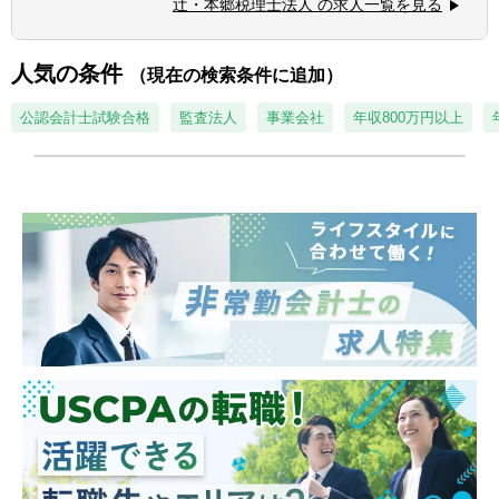
ら経営コンサルティングに携りたい方
辻・本郷税理士法人 の求人一覧を見る
野のエキスパートが集結し、案件によって
■経験・能力をフルに発揮できる環境で働き
は、互いにチームを組んで業務を進めること
たい方
があります。
人気の条件
（現在の検索条件に追加）
■広範囲な取扱業務
一般企業をはじめ、医療法人、公益法人、社
公認会計士試験合格
監査法人
事業会社
年収800万円以上
会福祉法人、地方公共団体、海外法人、個人
と幅広いお客様に対して、税務・会計サービ
スを提供しています。