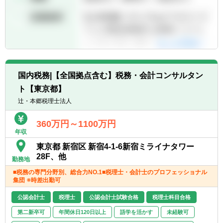
国内税務|【全国拠点含む】税務・会計コンサルタン
ト【東京都】
辻・本郷税理士法人
360万円～1100万円
年収
東京都 新宿区 新宿4-1-6新宿ミライナタワー
28F、他
勤務地
■税務の専門分野別、総合力NO.1■税理士・会計士のプロフェッショナル
集団 ※時差出勤可
公認会計士
税理士
公認会計士試験合格
税理士科目合格
第二新卒可
年間休日120日以上
語学を活かす
未経験可