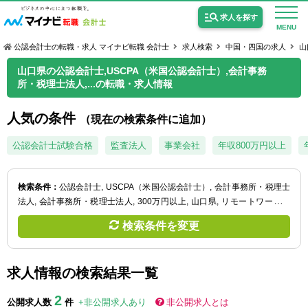
求人を探す
MENU
公認会計士の転職・求人 マイナビ転職 会計士
求人検索
中国・四国の求人
山
山口県の公認会計士,USCPA（米国公認会計士）,会計事務
所・税理士法人,...の転職・求人情報
人気の条件
（現在の検索条件に追加）
公認会計士の求人
公認会計士試験合格
監査法人
事業会社
年収800万円以上
監査法人の求人
公認会計士試験合格向けの求人
検索条件：
公認会計士
USCPA（米国公認会計士）
会計事務所・税理士
法人
会計事務所・税理士法人
300万円以上
山口県
リモートワーク／
USCPA（米国公認会計士）の求人
在宅勤務（制度あり）
検索条件を変更
女性会計士の転職
求人情報の検索結果一覧
個別転職相談会・セミナー
2
公開求人数
件
+非公開求人あり
非公開求人とは