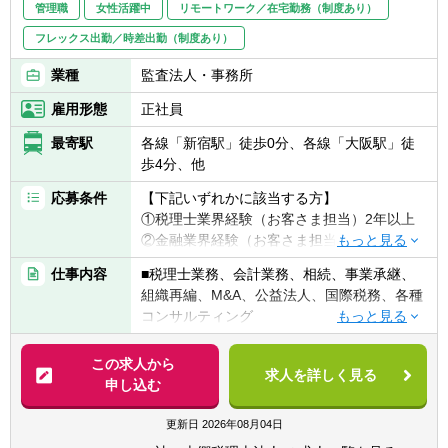
管理職
女性活躍中
リモートワーク／在宅勤務（制度あり）
フレックス出勤／時差出勤（制度あり）
業種
監査法人・事務所
雇用形態
正社員
最寄駅
各線「新宿駅」徒歩0分、各線「大阪駅」徒
歩4分、他
応募条件
【下記いずれかに該当する方】
①税理士業界経験（お客さま担当）2年以上
②金融業界経験（お客さま担当）3年以上
③社会人経験（業界等問わず）2年以上 か
仕事内容
■税理士業務、会計業務、相続、事業承継、
つ 税理士科目1科目以上の取得者
組織再編、M&A、公益法人、国際税務、各種
④税理士
コンサルティング
⑤公認会計士
※税務業務未経験会計士の方も歓迎いたしま
【法人全体の特色】
この求人から
す！！
求人を詳しく見る
■業界トップレベルの規模でお客様に対して
申し込む
サービス提供しています。
【求める人物像】
■チーム連携：税理士、公認会計士、中小企
更新日
2026年08月04日
■税務・会計にとどまらず、総合的な観点か
業診断士など、税務・会計に関わる様々な分