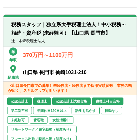
転職お役立ち情報
ご利用ガイド
税務スタッフ｜独立系大手税理士法人！中小税務～
非公開求人とは？
相続・資産税 (未経験可）【山口県 長門市】
辻・本郷税理士法人
サービス紹介
370万円～1100万円
転職お役立ち情報
年収
業界情報
山口県 長門市 仙崎1031-210
勤務地
求人情報
《山口県長門市での募集》未経験者～経験者まで採用実績多数！業務の幅
が広く、スキルアップが叶います！
公認会計士
税理士
公認会計士試験合格
税理士科目合格
第二新卒可
年間休日120日以上
語学を活かす
転勤なし
未経験可
管理職
女性活躍中
リモートワーク／在宅勤務（制度あり）
フレックス出勤／時差出勤（制度あり）