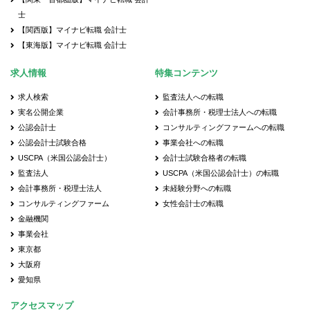
士
【関西版】マイナビ転職 会計士
【東海版】マイナビ転職 会計士
求人情報
特集コンテンツ
求人検索
監査法人への転職
実名公開企業
会計事務所・税理士法人への転職
公認会計士
コンサルティングファームへの転職
公認会計士試験合格
事業会社への転職
USCPA（米国公認会計士）
会計士試験合格者の転職
監査法人
USCPA（米国公認会計士）の転職
会計事務所・税理士法人
未経験分野への転職
コンサルティングファーム
女性会計士の転職
金融機関
事業会社
東京都
大阪府
愛知県
アクセスマップ