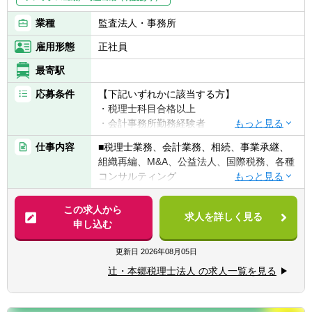
業種
監査法人・事務所
雇用形態
正社員
最寄駅
応募条件
【下記いずれかに該当する方】
・税理士科目合格以上
・会計事務所勤務経験者
・公認会計士（監査経験1年以上ある方)※税
仕事内容
■税理士業務、会計業務、相続、事業承継、
務業務未経験会計士の方も歓迎いたしま
組織再編、M&A、公益法人、国際税務、各種
す！！
コンサルティング
・普通自動車免許
【法人全体の特色】
この求人から
求人を詳しく見る
■業界トップレベルの規模でお客様に対して
申し込む
【求める人物像】
サービス提供しています。
■税務・会計にとどまらず、総合的な観点か
■チーム連携：税理士、公認会計士、中小企
更新日
2026年08月05日
ら経営コンサルティングに携りたい方
業診断士など、税務・会計に関わる様々な分
■経験・能力をフルに発揮できる環境で働き
辻・本郷税理士法人 の求人一覧を見る
野のエキスパートが集結し、案件によって
たい方
は、互いにチームを組んで業務を進めること
があります。