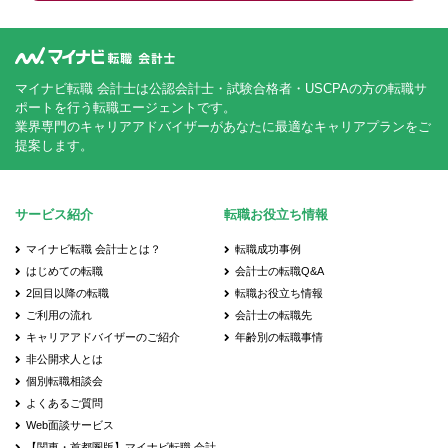
マイナビ転職 会計士は公認会計士・試験合格者・USCPAの方の転職サ
ポートを行う転職エージェントです。
業界専門のキャリアアドバイザーがあなたに最適なキャリアプランをご
提案します。
サービス紹介
転職お役立ち情報
マイナビ転職 会計士とは？
転職成功事例
はじめての転職
会計士の転職Q&A
2回目以降の転職
転職お役立ち情報
ご利用の流れ
会計士の転職先
キャリアアドバイザーのご紹介
年齢別の転職事情
非公開求人とは
個別転職相談会
よくあるご質問
Web面談サービス
【関東・首都圏版】マイナビ転職 会計