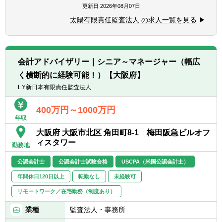
針です。（欧米、アジア地域を中心に）
更新日
2026年08月07日
目安として、基礎的な監査スキルや
※ご入所後、1～2年程度は国内拠点にてご経
TOEIC700点程度でチャレンジ可能です。
太陽有限責任監査法人 の求人一覧を見る
験を積んでいただきますが、近い将来、海外
へチャレンジできる可能性があります。
※駐在先にもよりますが、アドバイザリー業
務・税務業務の経験ができます。
会計アドバイザリー｜シニア～マネージャー（幅広
く横断的に経験可能！）【大阪府】
【現在の海外駐在職員について／2022年3月
時点】
EY新日本有限責任監査法人
現在、約10名の方々が海外拠点へ駐在してお
ります。
400万円～1000万円
年収
※うち2名はUSCPA保持者
大阪府 大阪市北区 角田町8-1 梅田阪急ビルオフ
ィスタワー
勤務地
公認会計士
公認会計士試験合格
USCPA（米国公認会計士）
年間休日120日以上
転勤なし
未経験可
リモートワーク／在宅勤務（制度あり）
業種
監査法人・事務所