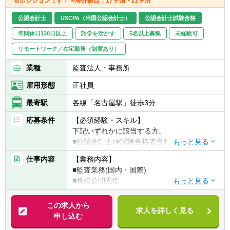
るポジションです！ ※海外拠点：17ヶ国・22ヶ所
公認会計士
USCPA（米国公認会計士）
公認会計士試験合格
年間休日120日以上
語学を活かす
5名以上募集
未経験可
リモートワーク／在宅勤務（制度あり）
業種
監査法人・事務所
雇用形態
正社員
最寄駅
各線「名古屋駅」徒歩3分
応募条件
【必須経験・スキル】
下記いずれかに該当する方。
■公認会計士(※試験合格者含む)
■USCPA(※監査もしくは経理・財務等の経験
仕事内容
【業務内容】
必須)
■監査業務(国内・国際)
■株式公開支援
※前職のご経験を積極的に考慮いたします。
■内部統制支援
■IFRS導入支援 等
この求人から
【海外駐在の条件について】
求人を詳しく見る
申し込む
ご経験、英語力、ご年齢等で明確な条件は設
※法人として海外駐在職員を増強していく方
けておりません。