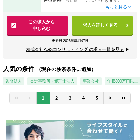
FAS業務全般に関与していただきます。
■DD業務、FA業務などのFAS業務経験
■IFRSの知識を有する方
【具体的には】
■PPAの知識を有する方
■DD業務（財務DDが主、希望に応じて税務
この求人から
■不正調査経験（フォレンジック等）
求人を詳しく見る
DD/ビジネスDDも関与可能）
申し込む
■バリュエーション業務（株式価値算定/統合
比率算定/PPA/財務モデリングなど）
更新日
2026年08月07日
■FA業務（エグゼキューション中心、ソーシ
株式会社AGSコンサルティング の求人一覧を見る
ング業務は行わない。TOB/株式交換/株式移
転などの案件もあり）
■M&Aにかかる会計/税務相談業務
人気の条件
（現在の検索条件に追加）
■カーブアウト分析（カーブアウトPL/BS分
析、プロフォーマ分析）
監査法人
会計事務所・税理士法人
事業会社
年収800万円以上
■M&A等の資金調達に必要な事業計画策定な
どの支援業務
1
2
3
4
5
■PMI業務（経理/財務のほか、PMO/ガバナン
ス/経営管理等）
■不正調査業務（フォレンジック等）
■事業再構築支援業務（事業ポートフォリオ
見直し、再生計画策定/事業売却検討、セラー
ズDD等）