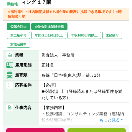
■IFRS連結決算
ィング １７階
勤務地
■会社法決算
※福利厚生・社内制度抜群※上場企業の税務に挑戦できる環境です！※時
■金融商品取引法に基づくディスクロージャ
短相談可能
ー業務
■M&A・組織再編等のプロジェクト業務にお
公認会計士
公認会計士試験合格
ける会計論点の検討 等
第二新卒可
年間休日120日以上
年収1000万円以上
未経験可
【テレワークの利用頻度】
女性活躍中
テレワーク中心となっておりますが、業務の
業種
監査法人・事務所
必要に応じて出社の機会があります。（出社
に制約があるわけではありません）
雇用形態
正社員
最寄駅
各線「日本橋(東京)駅」徒歩1分
応募条件
【必須】
■公認会計士（登録済みまたは登録要件を満
たしている方）
仕事内容
【業務内容】
・税務相談、コンサルティング業務（連結納
税や組織再編等）
・税金計算