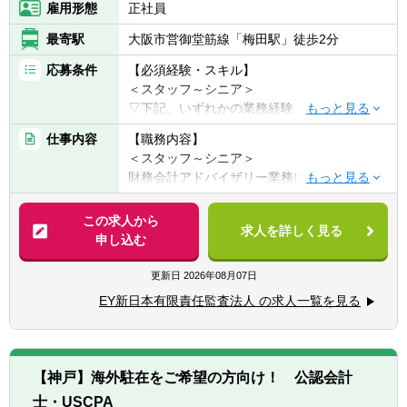
雇用形態
正社員
最寄駅
大阪市営御堂筋線「梅田駅」徒歩2分
応募条件
【必須経験・スキル】
＜スタッフ～シニア＞
▽下記、いずれかの業務経験
■事業会社の経理財務部門や経営企画部門で
仕事内容
【職務内容】
の経験
＜スタッフ～シニア＞
■コンサルティング業界（会計関連・内部統
財務会計アドバイザリー業務において、チー
制等）での経験
ム（2名～5名程度）の一員として業務に従事
■監査法人の会計監査もしくはアドバイザリ
いただきます。
この求人から
ー業務での経験
求人を詳しく見る
＜マネージャー＞
申し込む
▽下記、いずれかの資格等
財務会計アドバイザリー業務において、チー
■公認会計士（JICPA）、公認会計士試験合格
ム（2名～5名程度）を率いるリーダーとして
更新日
2026年08月07日
者
業務に従事いただきます。
■USCPA、USCPA科目合格者（3科目以上）
EY新日本有限責任監査法人 の求人一覧を見る
■会計コンプライアンス関連
＜マネージャー＞
・国際財務報告基準（IFRS）導入支援
▽下記、いずれかの業務経験
・新会計基準対応支援
■事業会社の経理財務部門や経営企画部門で
【神戸】海外駐在をご希望の方向け！ 公認会計
・M&A等の投資に関する会計助言
の管理職経験
士・USCPA