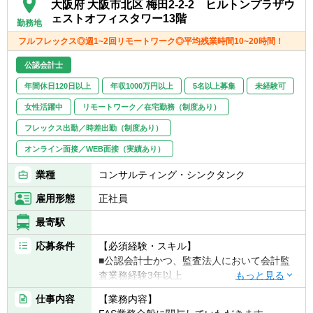
大阪府 大阪市北区 梅田2-2-2 ヒルトンプラザウ
ェストオフィスタワー13階
勤務地
フルフレックス◎週1~2回リモートワーク◎平均残業時間10~20時間！
公認会計士
年間休日120日以上
年収1000万円以上
5名以上募集
未経験可
女性活躍中
リモートワーク／在宅勤務（制度あり）
フレックス出勤／時差出勤（制度あり）
オンライン面接／WEB面接（実績あり）
業種
コンサルティング・シンクタンク
雇用形態
正社員
最寄駅
応募条件
【必須経験・スキル】
■公認会計士かつ、監査法人において会計監
査業務経験3年以上
仕事内容
【業務内容】
【歓迎経験・スキル】