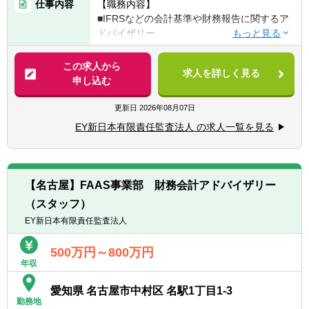
【組織について】
仕事内容
【職務内容】
実務操作スキル
■経理財務統括部は「単体経理財務室」と
■IFRSなどの会計基準や財務報告に関するア
▽下記のいずれかに当てはまる方
「連結経理財務部」で構成されていますが、
ドバイザリー
■国内外の公認会計士資格保有者もしくは全
組織の垣根を越えて情報共有・業務連携を積
■海外IPO、米国ファイリング（F-4等）の財
科目合格
極的に行う一体的なチームです。
務会計アドバイザリー
この求人から
■会計基準に関する知識・経験（5年以上あれ
■組織は約15名で構成されており、うち5名は
求人を詳しく見る
■M&Aにおける会計・財務報告分野のアドバ
申し込む
ば尚可）
大手監査法人出身の公認会計士です。
イザリー
■財務会計実務もしくは決算実務の経験（5年
■また、法務部門には複数の弁護士が在籍し
■管理会計やコーポレートトレジャリーなど
更新日
2026年08月07日
以上あれば尚可）
ており、日常的に専門知識に触れ、学び続け
に関するアドバイザリー
■会計監査業務もしくはアドバイザリー業務
EY新日本有限責任監査法人 の求人一覧を見る
られる環境が整っています
■各種のデジタルツールを用いた財務・会計
経験
プロセスの改善に関するアドバイザリー
【キャリアパス】
【歓迎経験・スキル】
■成長を続ける当社のビジネス最前線に関わ
＜プロジェクト例＞
■ERPや連結システムの実務経験があれば尚
【名古屋】FAAS事業部 財務会計アドバイザリー
る部門と連携し、新規事業の検討や事業構造
■海外M&Aの場面で：
可
（スタッフ）
の理解など、経営に直結する業務に携わる機
・企業結合会計、連結会計支援
会が多数あります。
・PMI（買収後統合）支援
EY新日本有限責任監査法人
■経営層への直接的な報告・ディスカッショ
ンを行うため、高い視座での意思決定プロセ
■海外進出・上場の場面で：
500万円～800万円
スに触れ、論理的思考力・経営感覚が磨かれ
年収
・IFRS・US GAAP等導入支援
る環境です。
・海外上場、米国ファイリング（F-4等）支
愛知県 名古屋市中村区 名駅1丁目1-3
■チーム内外の会計士・弁護士をはじめ、監
援
勤務地
査法人や税理士など多様なプロフェッショナ