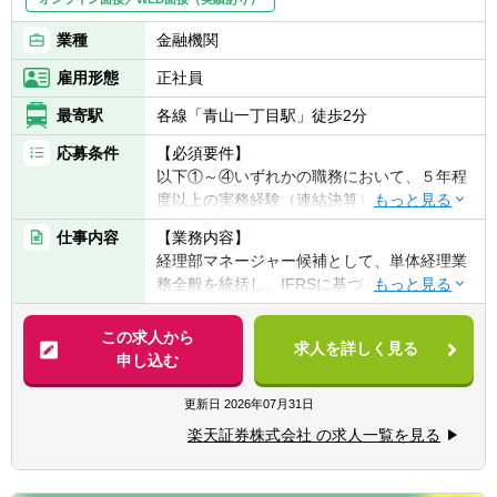
業種
金融機関
雇用形態
正社員
最寄駅
各線「青山一丁目駅」徒歩2分
応募条件
【必須要件】
以下①～④いずれかの職務において、５年程
度以上の実務経験（連結決算）がある方
①事業会社または金融機関での連結会計経験
仕事内容
【業務内容】
②監査法人での監査業務経験
経理部マネージャー候補として、単体経理業
③会計事務所での実務経験
務全般を統括し、IFRSに基づく連結決算業
④税理士法人での実務経験
務、海外子会社管理、内部統制の構築・運用
など、幅広い業務をプレイングマネージャー
この求人から
【歓迎経験・スキル】
求人を詳しく見る
として担当していただきます。自らも手を動
申し込む
・金融機関等で上記に該当する業務経験
かしながら、チームを率いて業務効率化や高
・証券会社にて主計業務のご経験がある方
度化を推進し、会社の成長に貢献していただ
更新日
2026年07月31日
・自己資本規制比率の計算を含む監督官庁等
きます。
へのモニタリング報告
楽天証券株式会社 の求人一覧を見る
・会社法上の事業報告・計算書類、連結計算
具体的には…
書類等の作成
・マネジメント業務: チームメンバーの育