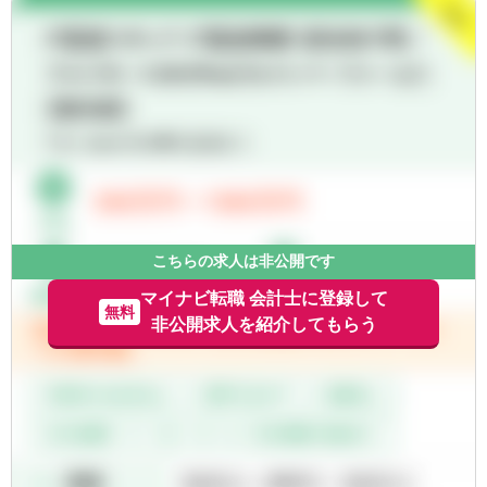
・金商法監査、有価証券届出書、有価証券報
成、業務分担、進捗管理
告書、決算短信作成
・単体の月次・四半期・年次決算業務の統括
・会計監査対応とJ-SOX及び内部統制監査対
・連結決算業務（国内外の子会社を担当）の
応
統括
・会計業務における業務改善、効率化対応
・親会社（楽天証券ホールディングス）への
・新商品開発に関する会計的対応
報告資料作成
・証券外務員資格保有の方
・金融庁への報告資料作成
・英語スキル（メール等、海外子会社とのや
・決算短信などの作成
り取りで使用します）
・税務申告
・内部統制の構築・運用
【求める人物像】
・各種プロジェクトへの参画 など
・経理の経験を活かして、もっと成長したい
こちらの求人は非公開です
※ 楽天証券ホールディングスの経理業務も兼
方
務していただきます。
マイナビ転職 会計士に登録して
・チームワークを大切にできる方
無料
非公開求人を紹介してもらう
・変化を楽しめる、前向きな方
【組織】
・新しい知識を学ぶことに意欲的な方
所属は財務企画本部 経理部
・「言われたことをやる」だけでなく、自分
で考えて行動できる方
※TOEICスコア未保有の方は、入社後TOEIC
スコアを取得いただきます