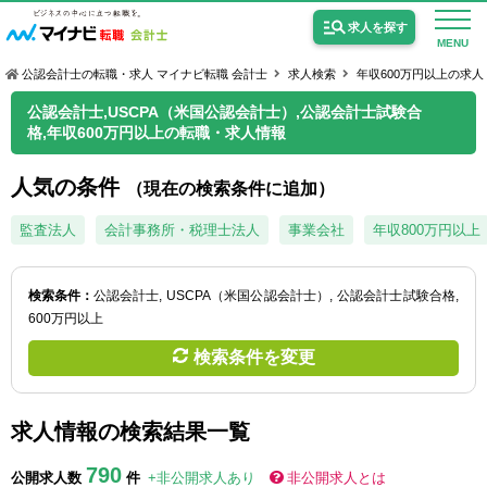
求人を探す
MENU
公認会計士の転職・求人 マイナビ転職 会計士
求人検索
年収600万円以上の求人
公認会計士,USCPA（米国公認会計士）,公認会計士試験合
格,年収600万円以上の転職・求人情報
人気の条件
（現在の検索条件に追加）
公認会計士の求人
監査法人
会計事務所・税理士法人
事業会社
年収800万円以上
監査法人の求人
公認会計士試験合格向けの求人
検索条件：
公認会計士
USCPA（米国公認会計士）
公認会計士試験合格
600万円以上
USCPA（米国公認会計士）の求人
検索条件を変更
女性会計士の転職
求人情報の検索結果一覧
個別転職相談会・セミナー
790
公開求人数
件
+非公開求人あり
非公開求人とは