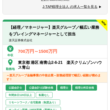
ョンと協力）
■コミュニケーション能力が高く人と信頼関
J-TAP税理士法人 の求人一覧を見る
■税務支援（スポット）
係を構築できる方（コミュニケーションと協
・個人/相続の申告代行
力）
・税務面の調査（税務DD）
■悪いことも含めあらゆる事象を自己成長機
・組織再編ストラクチャーの検討/実行支援
会だと捉えることができる（主体性）
【経理／マネージャー】楽天グループ／幅広い業務
■成長意欲が高い（プロフェッショナリズ
をプレイングマネージャーとして担当
※経験スキルによってお任せする業務は異な
ム）
ります。
楽天証券株式会社
＜在宅勤務について＞
業務に慣れていただくまでは基本的に出社い
700万円～1500万円
年収
ただく前提となり、慣れてきてから最大週1
～2日のリモートワークが可能です。
東京都 港区 南青山2-6-21 楽天クリムゾンハウ
ス青山
勤務地
～楽天グループ金融事業の中核企業～財務経理部で幅広い経験が積めま
す！
公認会計士
公認会計士試験合格
税理士
税理士科目合格
年間休日120日以上
転勤なし
リモートワーク／在宅勤務（制度あり）
オンライン面接／WEB面接（実績あり）