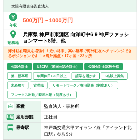
■コンサルティング業界（会計関連・内部統
■財務報告ガバナンス・プロセス関連
太陽有限責任監査法人
制等）でのプロジェクトマネジメント経験
・内部統制（J-SOX）の見直し・効率化
■監査法人の会計監査もしくはアドバイザリ
・決算早期化・効率化支援
500万円～1000万円
ー業務でのマネージャー経験
年収
・買収時の財務報告プロセス構築（PMI）支
▽下記のいずれかの資格
援
兵庫県 神戸市東灘区 向洋町中6-9 神戸ファッシ
■公認会計士（JICPA）
・経理・財務業務におけるDX対応支援
ョンマート8階、他
■USCPA
勤務地
・原価計算制度の導入・精緻化支援
海外駐在職員を増強中！近い将来、高い確率で海外駐在へチャレンジでき
・決算業務支援
【歓迎経験・スキル】
るポジションです！ ※海外拠点：17ヶ国・22ヶ所
＜両ポジション共通＞
上記の他、財務諸表監査・内部統制監査業務
公認会計士
USCPA（米国公認会計士）
公認会計士試験合格
■外国語（英語や中国語）でのコミュニケー
や官公庁向けのアドバイザリー業務に従事す
ション力をお持ちの方
第二新卒可
年間休日120日以上
語学を活かす
5名以上募集
ることも可能です。
未経験可
管理職
リモートワーク／在宅勤務（制度あり）
フレックス出勤／時差出勤（制度あり）
業種
監査法人・事務所
雇用形態
正社員
最寄駅
神戸新交通六甲アイランド線「アイランド北
口駅」徒歩9分