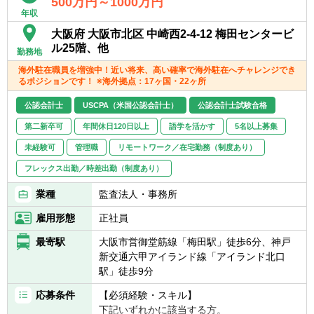
500万円～1000万円
年収
※うち2名はUSCPA保持者
大阪府 大阪市北区 中崎西2-4-12 梅田センタービ
ル25階、他
勤務地
海外駐在職員を増強中！近い将来、高い確率で海外駐在へチャレンジでき
るポジションです！ ※海外拠点：17ヶ国・22ヶ所
公認会計士
USCPA（米国公認会計士）
公認会計士試験合格
第二新卒可
年間休日120日以上
語学を活かす
5名以上募集
未経験可
管理職
リモートワーク／在宅勤務（制度あり）
フレックス出勤／時差出勤（制度あり）
業種
監査法人・事務所
雇用形態
正社員
最寄駅
大阪市営御堂筋線「梅田駅」徒歩6分、神戸
新交通六甲アイランド線「アイランド北口
駅」徒歩9分
応募条件
【必須経験・スキル】
下記いずれかに該当する方。