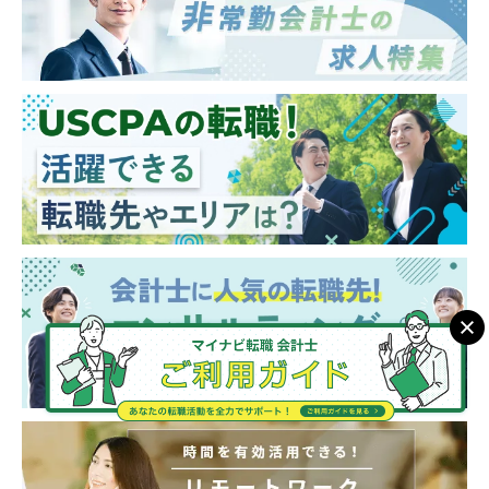
【キャリアパス】
■年功序列ではなく、実績/能力ベースでの評
価。
■またM&A未経験者の場合は、財務DDから経
験し、その後バリュエーション、FA、PMIや
ビジネスDDなども経験してM&Aにかかる必
要業務を一気通貫に経験する機会を得られま
す。
■アソシエイト ⇒ シニアアソシエイト
⇒ アシスタントマネージャー
■マネージャーからはマネジメントコース
（チームを牽引）、専門コース（各事業部の
チームにて専門性を発揮）に分岐。シニアマ
ネージャー、ディレクター。
■事業部長 ⇒ 副部門長 ⇒ 部門長（FAS
部門のトップ）
※所属は株式会社AGSコンサルティングにな
り、株式会社AGS FASに出向する形態になり
ます。