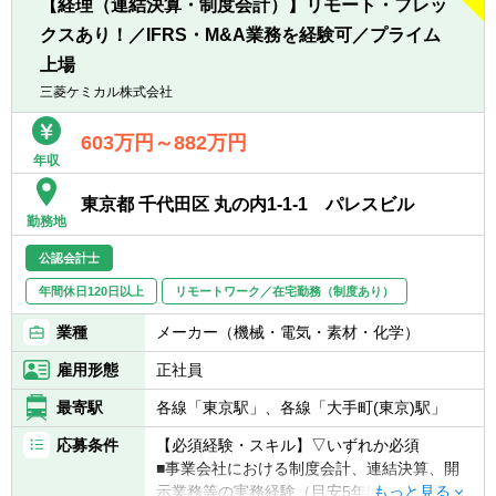
■自発的に業務を推進し、組織の目標に対し
【経理（連結決算・制度会計）】リモート・フレッ
て高い意識を持つ方
クスあり！／IFRS・M&A業務を経験可／プライム
【仕事の魅力】
■業務効率の向上に関して、高い意識で仕事
■業容拡大中の上場企業（東証プライム市
上場
に取り組むことができる方
場）で、専門性を高めることができる環境で
三菱ケミカル株式会社
■チーム全体を牽引し、変化に柔軟に対応で
す。
きる方
■リースファンド会計を担当する経理2部で中
603万円～882万円
■改善提案を行い、組織の成長に貢献できる
核的な役割を担い、若手社員の育成を通じて
年収
方
組織の成長に直接貢献できます。
■協調性がありコミュニケーション能力が高
■ＳＰＣ会計や信託会計など幅広い金融商品
東京都 千代田区 丸の内1-1-1 パレスビル
い方
勤務地
に関する会計知識や税務知識を深めることが
できます。
公認会計士
年間休日120日以上
リモートワーク／在宅勤務（制度あり）
【配属部署】
■経理２部 9名（男性：4名、女性：5名）
業種
メーカー（機械・電気・素材・化学）
雇用形態
正社員
最寄駅
各線「東京駅」、各線「大手町(東京)駅」
応募条件
【必須経験・スキル】▽いずれか必須
■事業会社における制度会計、連結決算、開
示業務等の実務経験（目安5年以上）