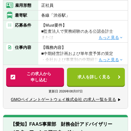
【キャリアパス】
雇用形態
正社員
スキル/マネジメント経験など資質やご意向に
■環境の魅力
合わせ、社内の状況に合わせ財務部門・関連
わたしたちは社員自身が、もっとも「はたら
最寄駅
各線「渋谷駅」
するプロジェクト内での幅広いキャリア形成
く」を楽しんでいる状態を体現します。そし
応募条件
【Must要件】
も可能です。
て財務としては会社の成長の基盤での部分を
■監査法人で実務経験のある公認会計士
支え、経営直下の部門にて、スタートしたば
または
かりの組織の中で仕組み自体を構築していく
■コンサルティングファーム等における
面白さを味わうことができます。
仕事内容
【職務内容】
FP&A・管理会計等の実務経験やプロジェク
■中期経営計画および単年度予算の策定
ト経験
・全社および事業別の中期経営計画の立案・
更新
▽知識・スキル
■働き方：テレワーク、フレックス
・単年度予算の策定プロセスの設計・推進
この求人から
■PL／BS／CFの基礎的理解、および数値を用
・当社はテレワーク制度として、自宅での勤
求人を詳しく見る
申し込む
いた分析・示唆出しができる
務が可能なほか、所定の期間内で国内遠距離
■事業・部門・グループ会社別の収益性分析
■経営層・事業部門と建設的に議論できるコ
での在宅勤務が可能、また一律10万円の手当
とレポーティング
更新日
2026年08月07日
ミュニケーション力・論理的思考力
を支給し、生産性の高い働き方を支援してい
・各事業・部門・子会社のPL分析（収益性、
■新しい領域にも主体的にキャッチアップ
GMOペイメントゲートウェイ株式会社 の求人一覧を見る
ます。
コスト構造、KPIなど）
し、自走して業務を推進できる力
・20代の管理職登用実績あり
・経営層向けレポートの作成、改善示唆の提
・時差出勤可能
案
【Want要件】
■急成長環境や上場企業でのコーポレート業
【愛知】FAAS事業部 財務会計アドバイザリー
テレワーク：1日～5日/週（在宅勤務メイン、
■経営管理指標・KPI体系の設計と運用
務経験
臨機応変に出社と在宅勤務を利用可能）