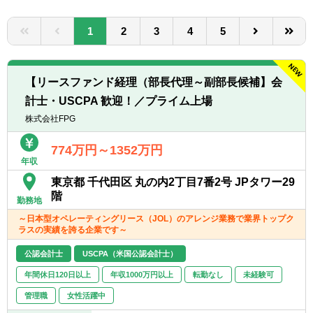
転職お役立ち情報
1
2
3
4
5
ご利用ガイド
非公開求人とは？
【リースファンド経理（部長代理～副部長候補】会
サービス紹介
計士・USCPA 歓迎！／プライム上場
株式会社FPG
転職お役立ち情報
774万円～1352万円
業界情報
年収
求人情報
東京都 千代田区 丸の内2丁目7番2号 JPタワー29
階
勤務地
～日本型オペレーティングリース（JOL）のアレンジ業務で業界トップク
ラスの実績を誇る企業です～
公認会計士
USCPA（米国公認会計士）
年間休日120日以上
年収1000万円以上
転勤なし
未経験可
管理職
女性活躍中