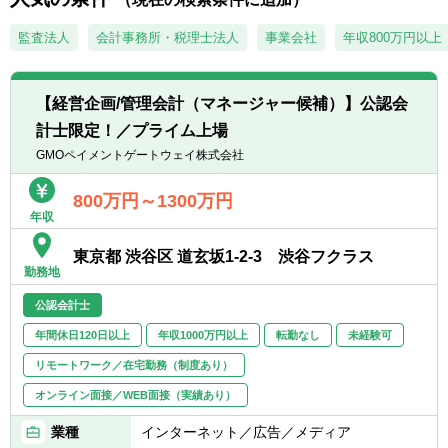
■タイムリーな着地見込み・見通しの作成及
に合わせ、社内の状況に合わせ財務部門・関
■新規事業、システム導入、決算早期化、そ
び管理
連するプロジェクト内での幅広いキャリア形
監査法人
会計事務所・税理士法人
事業会社
年収800万円以上
の他経理財務における業務改善経験
■財務分析に基づいた各部門への提言
成も可能です。
■税務申告経験
■コスト分析・コスト構造改善活動のリード
■募集背景：会社全体の財務会計強化のため
【求める人物像】
【経営企画/管理会計（マネージャー候補）】公認会
変革の原動力として 不確実性の高いビジネス
■主体性をもって、積極的且つ柔軟に業務に
計士限定！／プライム上場
環境下で数値管理や財務分析のスキルを駆使
■会社・事業の魅力
取り組む姿勢のある方
GMOペイメントゲートウェイ株式会社
し、ビジネスリーダーへ冷静かつ的確なアド
複雑化多様化する数々の社会課題に対し、人
■曖昧かつ不確実な環境の中でも、指示を待
バイスを行い 適切にリスクレベルをコントロ
の知恵を結集し解決することで「はたらく」
つことなく、自ら考え行動し結果を出せる方
800万円～1300万円
ールしながら目標を達成させていきます。オ
を楽しくする。我々はこれをミッションにし
■未経験の事柄にも向上心をもって取り組む
年収
フェンス＆ディフェンス両側面を兼ね備えた
ています。HR Techのリーディングカンパニ
姿勢のある方
ビジネスの成長にダイレクトに貢献できる職
ーとして、顧客数1,200法人グループ、契約
東京都 渋谷区 道玄坂1-2-3 渋谷フクラス
種です。
継続率98%、大手企業グループ3社に1社がお
勤務地
客様、定額サービス料をベースに無償バージ
【ポジションの魅力】
公認会計士
ョンアップをし、常に人事業務の最先端を機
強固なビジネスモデルによって大きく成長し
能として網羅し提供。つまり、世の中の「働
年間休日120日以上
年収1000万円以上
転勤なし
未経験可
ていく企業において、未完成の管理会計部門
く」のプラットフォームを創る圧倒的なノウ
の成長を自らの手で作っていくことができま
リモートワーク／在宅勤務（制度あり）
ハウがあります。
す。経営に与える影響も非常に大きく、やり
？Profile Book：
オンライン面接／WEB面接（実績あり）
がいのある仕事です。
https://speakerdeck.com/whisaiyo/works-
業種
インターネット／広告／メディア
human-intelligence