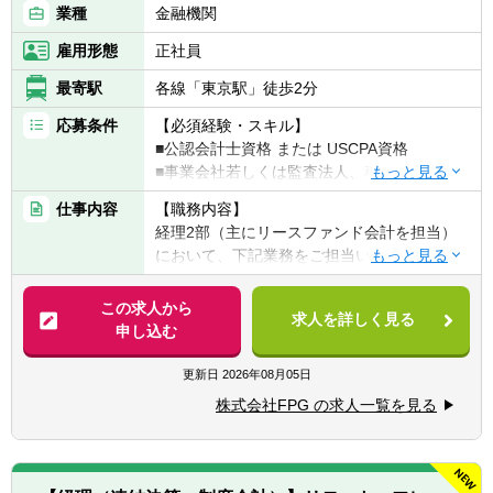
業種
金融機関
雇用形態
正社員
最寄駅
各線「東京駅」徒歩2分
応募条件
【必須経験・スキル】
■公認会計士資格 または USCPA資格
■事業会社若しくは監査法人、税理士法人、
会計事務所等での経理実務経験（10年以上）
仕事内容
【職務内容】
■法人税・消費税等に関する税金計算実務経
経理2部（主にリースファンド会計を担当）
験
において、下記業務をご担当いただきます。
■チームの成長を導くマネジメント・リーダ
ーシップ経験
【具体的には】
この求人から
求人を詳しく見る
■本型オペレーティング・リースの特別目的
申し込む
【歓迎経験・スキル】
会社（SPC）に関する実務（経理処理のみな
■税務申告書作成やＳＰＣ会計の業務経験
らず、会社設立から投資家への報告書作成、
更新日
2026年08月05日
■業務・事務処理に関してシステム導入やツ
税務申告に至るまで）
ール活用による業務効率化等を実現した経験
株式会社FPG の求人一覧を見る
■チームメンバーの指導・育成、業務の進捗
■金融商品取引法の開示業務経験
管理を通じた組織体制の強化
■新規金融商品の組成支援を含む経理全般に
【求める人物像】
関する管理業務の推進