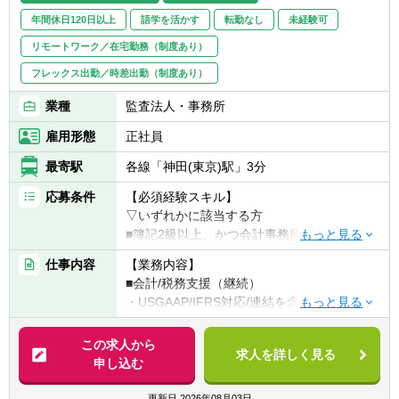
年間休日120日以上
語学を活かす
転勤なし
未経験可
リモートワーク／在宅勤務（制度あり）
フレックス出勤／時差出勤（制度あり）
業種
監査法人・事務所
雇用形態
正社員
最寄駅
各線「神田(東京)駅」3分
応募条件
【必須経験スキル】
▽いずれかに該当する方
■簿記2級以上、かつ会計事務所or経理実務経
験2年以上（法人税申告書作成経験必須）
仕事内容
【業務内容】
■税理士試験の簿財2科目合格者以上（+法人
■会計/税務支援（継続）
or消費or相続1科目合格者歓迎）or 公認会計
・USGAAP/IFRS対応/連結を含む決算業務
士or 公認会計士試験短答合格者（実務経験な
・各種任意/法定監査
しでも歓迎）
・税務顧問（税務相談）
この求人から
求人を詳しく見る
・法人税/消費税/償却資産税の申告代行
申し込む
【求める人材】
・入出金、記帳、給与計算等事務代行
■ 謙虚さと素直さがある方（コミュニケーシ
・資産税（相続対策）コンサルティング
更新日
2026年08月03日