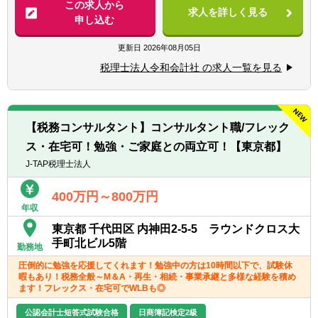
・各種税務申告書作成
この求人から
求人を詳しく見る
・年末調整、確定申告業務
申し込む
・法人設立に関する手続き及び届出
・M＆A業務（税務DD等）
更新日
2026年08月05日
様々な企業の税務業務を通し幅広い経験が積
税理士法人令和会計社 の求人一覧を見る
めます。
※税務関連の業務100％となります。
【同社で働くポイント】
【税務コンサルタント】コンサルタント職/フレック
・大手・上場企業の税務を経験することがで
ス・在宅可！勉強・ご家庭との両立可！【東京都】
きます。
・一部ではなくクライアントの税務に一環し
J-TAP税理士法人
て携わることができます。
400万円～800万円
年収
東京都 千代田区 内神田2-5-5 ラウンドクロス大
手町北ビル5階
勤務地
圧倒的に勉強を応援してくれます！勉強中の方は10時間以下で、試験休
暇もあり！税務全般～M＆A・再生・相続・事業承継と多様な経験を積め
ます！フレックス・在宅可でWLBも◎
公認会計士短答式試験合格
日商簿記検定2級