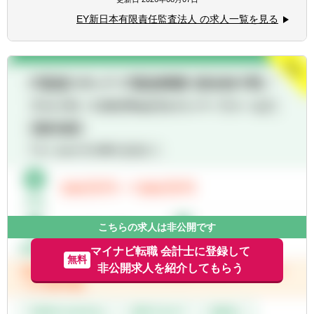
■会計監査もしくは財務会計コンサルティン
グの経験
EY新日本有限責任監査法人 の求人一覧を見る
■複数のプロジェクトのリーダー経験（分野
不問）
■優れたコミュニケーション能力、積極性、
協調性、主体性、論理的思考
こちらの求人は非公開です
マイナビ転職 会計士に登録して
無料
非公開求人を紹介してもらう