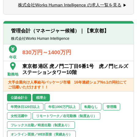
ーブル)やBIツール(Tableau, Power BI等)を用
株式会社Works Human Intelligence の求人一覧を見る
● 月次・四半期見通し(予算・フォーキャス
いた高度なデータ分析能力。
ト)の作成と管理:
・コミュニケーション能力: チーム内外、部
・月次/四半期ごとの業績見通し(フォーキ
門横断的な調整力、経営層に対する優れたプ
ャスト)をタイムリーに作成し、CFO・財務
レゼンテーション・ネゴシエーション能力。
管理会計（マネージャー候補）｜【東京都】
担当執行役員へ報告する
・マインドセット: 主体的に業務を推進でき
株式会社Works Human Intelligence
・報告した業績見通しを経理部門と連携
るオーナーシップ、成果物に対する高い責任
し、経理部門が作成するマネジメント向けの
意識と実行力。
830万円～1400万円
月次決算報告(予実差異分析・前年比較分析)
年収
の資料作成を支援する
＜以下のような方をお待ちしています＞
東京都 港区 虎ノ門二丁目6番1号 虎ノ門ヒルズ
・経理部門が作成した月次決算報告を踏ま
・主体性をもって、積極的且つ柔軟に業務に
ステーションタワー10階
えて、翌月/翌四半期のPL見通しへ反映す
勤務地
取り組む姿勢のある方
る。
・曖昧かつ不確実な環境の中でも、指示を待
大手企業向け人事給与パッケージ市場 16年連続シェアNo.1の同社にて
ご活躍いただけます！！
つことなく、自ら考え行動し結果を出せる方
● 経理・販売管理部門・他部門との連携およ
・未経験の事柄にも向上心をもって取り組む
公認会計士
税理士
びプロセス構築:
姿勢のある方
・経理部門・販売管理部門と密接に連携
年間休日120日以上
年収1000万円以上
転勤なし
管理職
し、実績データの早期把握、会計方針の確
女性活躍中
リモートワーク／在宅勤務（制度あり）
認、予実分析の効率化を図る。
・営業・開発・導入・コンサルティング等
フレックス出勤／時差出勤（制度あり）
の他部門と連携し、予実分析の結果の共有を
オンライン面接／WEB面接（実績あり）
タイムリーに実施し、事業計画の進捗把握及