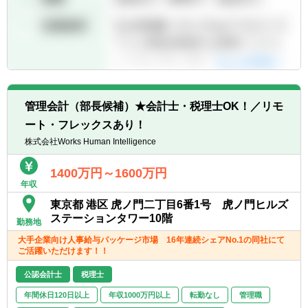
管理会計（部長候補）★会計士・税理士OK！／リモ
ート・フレックスあり！
株式会社Works Human Intelligence
1400万円～1600万円
年収
東京都 港区 虎ノ門二丁目6番1号 虎ノ門ヒルズ
ステーションタワー10階
勤務地
大手企業向け人事給与パッケージ市場 16年連続シェアNo.1の同社にて
ご活躍いただけます！！
公認会計士
税理士
年間休日120日以上
年収1000万円以上
転勤なし
管理職