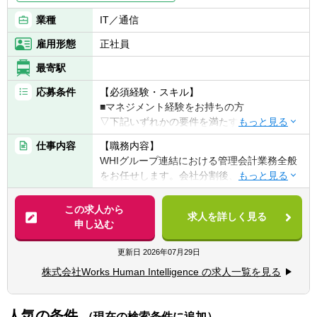
びこれに対するアクションプラン構築を共に
業種
IT／通信
実施する。
雇用形態
正社員
・経営管理に関わる業務フローやシステム
(予算管理ツールなど)の導入・改善を主導
最寄駅
し、プロセスを標準化・効率化する。
応募条件
【必須経験・スキル】
● 経営会議資料の作成:
■マネジメント経験をお持ちの方
・取締役会や経営会議に向けた中期計画お
▽下記いずれかの要件を満たす方
よび業績見通しに関する資料を作成する。
■IFRSでの開示、連結決算等の経験
仕事内容
【職務内容】
・その他、管理会計視点での分析とアクシ
■事業会社/コンサルティング会社における経
WHIグループ連結における管理会計業務全般
ョンプランに関する資料を作成する。
営企画・財務経理分野の業務経験5年以上
をお任せします。会社分割後、急速に立ち上
■会計事務所・税理士事務所等での財務アド
げてきた新会社の管理会計部門の責任者とし
■本ポジションの魅力
バイザリー経験
て、仕組みの構築から業務遂行までを行いな
・強固なビジネスモデルによって大きく成長
この求人から
・事業計画策定・モニタリング支援、管理会
求人を詳しく見る
がら、新たな管理会計体制を構築していただ
していく企業において、未完成の管理会計部
申し込む
計導入、M&A等におけるDD経験など
きます。
門の成長を自らの手で作っていくことができ
■監査法人における監査経験
ます。経営に与える影響も非常に大きく、や
更新日
2026年07月29日
■会計士または税理士資格をお持ちの方
【具体的には】
りがいのある仕事です。
株式会社Works Human Intelligence の求人一覧を見る
■経営に資する有益な管理会計情報の提供
【歓迎経験・スキル】
■中期経営計画策定、年間予算策定、キャッ
■キャリアパス：
■IT、ソフトウェアサービス業界における経
シュフロー予算策定
・スキル/マネジメント経験など資質やご意向
人気の条件
理経験、監査経験
（現在の検索条件に追加）