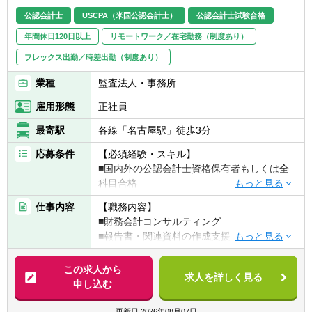
ルと協働する機会が豊富で、専門性とビジネ
■組織・業務の再編・改善の場面で：
公認会計士
USCPA（米国公認会計士）
公認会計士試験合格
ス知識をバランスよく伸ばせます。
・組織再編に係る会計支援
年間休日120日以上
リモートワーク／在宅勤務（制度あり）
■弊社は連結決算にIFRSを適用しており、
・決算早期化を含む決算プロセス変更支援
IFRSの知識・実務経験を習得できる希少な学
・管理会計の高度化支援
フレックス出勤／時差出勤（制度あり）
習機会があります。
・経理・決算オペレーション支援
業種
監査法人・事務所
【魅力】
※ポジションはご経験、スキルを考慮して選
雇用形態
正社員
①経営に極めて近いポジションで、意思決定
考後に確定します
の中枢を担える
最寄駅
各線「名古屋駅」徒歩3分
経営層へのレポーティング・議論の機会が多
応募条件
【必須経験・スキル】
く、“経営が何を考え、どの情報で判断し、ど
■国内外の公認会計士資格保有者もしくは全
う事業を動かしていくか”を最前線で体感でき
科目合格
る環境です。財務数値の解釈だけでなく、経
■日本語（ビジネスレベル以上）
営視点の判断力が磨かれます。
仕事内容
【職務内容】
■英語（TOEIC600点以上）
②経企 × 管理会計 × 財務戦略を横断し、“経
■財務会計コンサルティング
■MS Office（Word、Excel、PowerPoint）の
営基盤をつくる側”へ回れる
■報告書・関連資料の作成支援
実務操作スキル必須
1つの機能に閉じず、中期経営計画、事業別
■外資系・日系企業への営業支援
PL分析、KPI設計、財務戦略といった 企業成
この求人から
【歓迎経験・スキル】
長の根幹をつくる領域を一気通貫で担当でき
求人を詳しく見る
申し込む
■3年程の日本の会計基準もしくはUSGAAPに
ます。キャリアとして極めて希少性の高いス
関する業務経験
キルセットが身につきます。
更新日
2026年08月07日