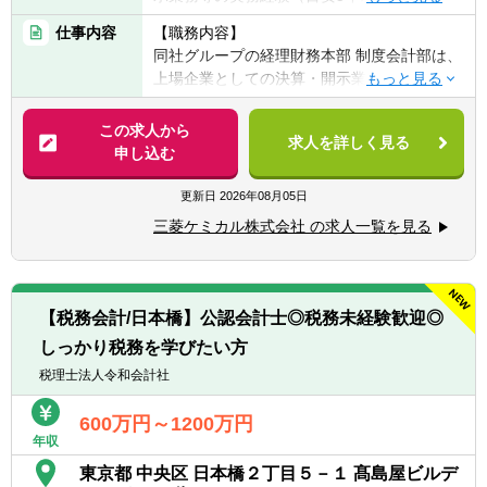
■監査法人における会計監査業務の経験（目
仕事内容
【職務内容】
安5年以上）
同社グループの経理財務本部 制度会計部は、
■語学力：社内外の関係者と、メールや会話
上場企業としての決算・開示業務を担うとと
等を通じて英語でコミュニケーションがとれ
もに、グループ全体の事業活動を適切に「数
ること
字」という形で社会へ発信する役割を担って
この求人から
求人を詳しく見る
います。
申し込む
【歓迎経験・スキル】
■公認会計士
【具体的には】
更新日
2026年08月05日
■IFRS適用企業における制度会計業務経験
三菱ケミカルグループ・三菱ケミカルの制度
■上場企業における連結決算・開示業務経験
三菱ケミカル株式会社 の求人一覧を見る
会計関連業務を担当いただきます。
■有価証券報告書、決算短信等の作成経験
また、単なる決算・開示業務に留まらず、新
■会計方針の策定・運用経験
たな会計基準への対応や会計方針の検討、事
■新会計基準導入プロジェクトへの参画経験
業部門や経営層との協働を通じて、グループ
■M&A、事業再編、組織再編等に伴う会計論
【税務会計/日本橋】公認会計士◎税務未経験歓迎◎
全体に影響を与える制度会計上の課題解決に
点の検討経験
しっかり税務を学びたい方
も携わっていただきます。
■監査法人との協議・折衝経験
中長期的には、ご本人の適性・キャリアイメ
税理士法人令和会計社
■海外子会社を含むグローバル会計業務経験
ージも踏まえ、制度会計に限定せず、経営管
理・事業管理・財務などの領域も含めた経
600万円～1200万円
年収
理・財務部門内でのご活躍を想定していま
す。
東京都 中央区 日本橋２丁目５－１ 髙島屋ビルデ