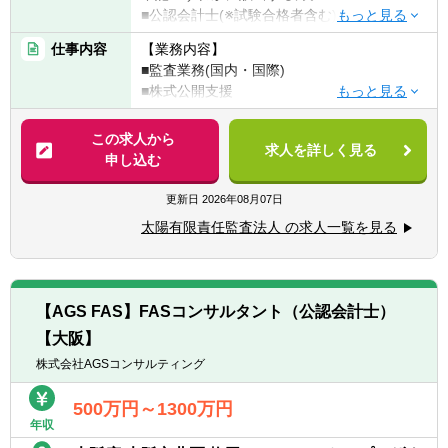
■公認会計士(※試験合格者含む)
■USCPA(※監査経験必須)
仕事内容
【業務内容】
■監査業務(国内・国際)
※前職のご経験を積極的に考慮いたします。
■株式公開支援
■内部統制支援
【海外駐在の条件について】
■IFRS導入支援 等
この求人から
ご経験、英語力、ご年齢等で明確な条件は設
求人を詳しく見る
申し込む
けておりません。
※法人として海外駐在職員を増強していく方
目安として、基礎的な監査スキルや
針です。（欧米、アジア地域を中心に）
更新日
2026年08月07日
TOEIC700点程度でチャレンジ可能です。
※ご入所後、1～2年程度は国内拠点にてご経
太陽有限責任監査法人 の求人一覧を見る
験を積んでいただきますが、近い将来、海外
へチャレンジできる可能性があります。
※駐在先にもよりますが、アドバイザリー業
務・税務業務の経験ができます。
【AGS FAS】FASコンサルタント（公認会計士）
【大阪】
【現在の海外駐在職員について／2022年3月
時点】
株式会社AGSコンサルティング
現在、約10名の方々が海外拠点へ駐在してお
ります。
500万円～1300万円
年収
※うち2名はUSCPA保持者