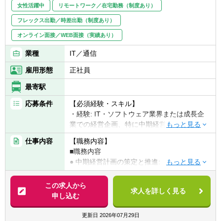
女性活躍中
リモートワーク／在宅勤務（制度あり）
フレックス出勤／時差出勤（制度あり）
オンライン面接／WEB面接（実績あり）
業種
IT／通信
雇用形態
正社員
最寄駅
応募条件
【必須経験・スキル】
・経験: IT・ソフトウェア業界または成長企
業での経営企画、特に中期経営計画や予算策
定の実務経験
仕事内容
【職務内容】
・財務会計知識: 高度な会計・財務知識を有
■職務内容
し、P/L、B/S、C/Fを深く理解している方。
● 中期経営計画の策定と推進:
会計監査・コンサルティング等も含め、経
・全社レベルでの翌3年間の中期経営計画
理部門との連携経験があれば尚可。
策定プロセス全体を主導する。
この求人から
・プロセス構築・改善能力: 経営管理や業務
求人を詳しく見る
・策定にあたり、各部門と連携し、中期経
申し込む
プロセスの設計・改善に関する実務経験、ま
営計画上の目標設定とアクションプランを構
たは強い意欲がある方。
築する。
更新日
2026年07月29日
・分析スキル: Excel(高度な関数、ピボットテ