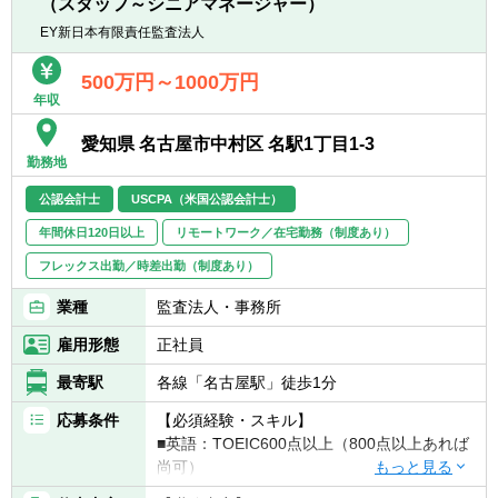
（スタッフ～シニアマネージャー）
・重要KPIの定義・可視化・モニタリングの
■経営陣へのレポーティングまたは提案経験
残業時間 ：通常時20～30時間/月、繁忙期
仕組み構築
EY新日本有限責任監査法人
■マネジメントもしくはリーダー経験(人数規
（1～3月）40時間/月（※あくまでも目安とな
・経営管理の高度化に向けた分析・改善
模不問)
ります）
500万円～1000万円
■自ら手を動かして業務推進をしてきた方
年収
■経営企画 / 管理会計領域のシステム・プロセ
ス整備
※上記に加え、AI活用No.1企業グループへの
愛知県 名古屋市中村区 名駅1丁目1-3
・予算管理や管理会計に関わる業務プロセス
取組を加速するため、生成AI（最新のIT技
勤務地
の改善
術・ツール）に対する興味関心がある方
・システム導入・運用改善による効率化・精
公認会計士
USCPA（米国公認会計士）
度向上
年間休日120日以上
リモートワーク／在宅勤務（制度あり）
■グループ全体の資金効率最大化に向けた財
フレックス出勤／時差出勤（制度あり）
務戦略の立案・実行
業種
監査法人・事務所
・資本効率・キャッシュフロー最適化に向け
た施策検討
雇用形態
正社員
・事業拡大に必要となる財務戦略・資金施策
最寄駅
各線「名古屋駅」徒歩1分
の立案
応募条件
【必須経験・スキル】
■その他、経営企画／管理会計／財務戦略に
■英語：TOEIC600点以上（800点以上あれば
関連する業務全般
尚可）
■MS Office（Word、Excel、PowerPoint）の