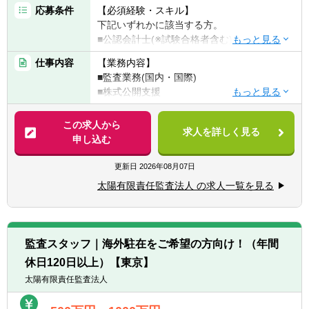
応募条件
【必須経験・スキル】
下記いずれかに該当する方。
■公認会計士(※試験合格者含む)
■USCPA(※監査経験必須)
仕事内容
【業務内容】
■監査業務(国内・国際)
※前職のご経験を積極的に考慮いたします。
■株式公開支援
■内部統制支援
【海外駐在の条件について】
■IFRS導入支援 等
この求人から
ご経験、英語力、ご年齢等で明確な条件は設
求人を詳しく見る
申し込む
けておりません。
※法人として海外駐在職員を増強していく方
目安として、基礎的な監査スキルや
針です。（欧米、アジア地域を中心に）
更新日
2026年08月07日
TOEIC700点程度でチャレンジ可能です。
※ご入所後、1～2年程度は国内拠点にてご経
太陽有限責任監査法人 の求人一覧を見る
験を積んでいただきますが、近い将来、海外
へチャレンジできる可能性があります。
※駐在先にもよりますが、アドバイザリー業
務・税務業務の経験ができます。
監査スタッフ｜海外駐在をご希望の方向け！（年間
休日120日以上）【東京】
【現在の海外駐在職員について／2022年3月
時点】
太陽有限責任監査法人
現在、約10名の方々が海外拠点へ駐在してお
ります。