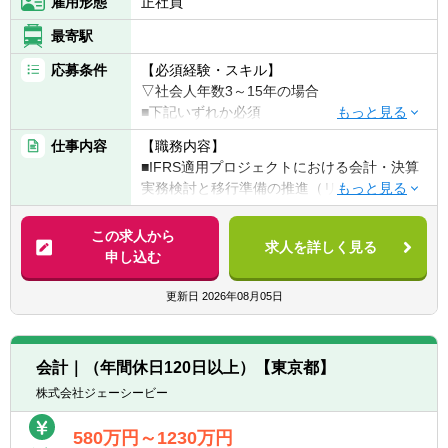
雇用形態
正社員
豊富にあります
最寄駅
【キャリアパス】
応募条件
【必須経験・スキル】
■経営に役立つ唯一無二の専門家としてさら
▽社会人年数3～15年の場合
に上位のエキスパート職を目指す
■下記いずれか必須
■高度の会計専門性と組織マネジメント能力
①大手事業会社での財務会計業務、もしくは
を兼ね備えることで組織責任者を目指す
仕事内容
【職務内容】
会計関連システム（含むERP）の開発・導
■会計専門性に加え、事業経営に対する深い
■IFRS適用プロジェクトにおける会計・決算
入、あるいはIFRS適用（移行）業務の経験
知見、英語コミュニケーション能力を兼ね備
実務検討と移行準備の推進（リーダークラ
②監査法人・コンサルティング会社・ITベン
えることで海外の経理責任者を目指す
ス、担当者）
ダー等において、上記①記載内容における顧
・IFRS適用後の会計・開示方針や業務フロー
この求人から
客企業へのサービス提供などの経験
求人を詳しく見る
の検討、必要なシステム開発における要件定
申し込む
義書などの成果物作成と進捗管理、関係部署
▽社会人年数15年超の場合
との検討や協議・ワーキンググループ運営含
更新日
2026年08月05日
必須要件・歓迎要件とも上記「3～15年の場
めたプロジェクトマネジメント
合」と同様ですが、①②での業務経験の豊富
・また、IFRS適用にともなう業務・ビジネス
さ、歓迎要件の充足有無、業務マネジメント
への影響など、大局的な検討も推進
経験の有無などを、総合的に勘案させていた
会計｜（年間休日120日以上）【東京都】
だきます。
株式会社ジェーシービー
【魅力】
■MUFGグループを横断して行っております
【歓迎経験・スキル】
580万円～1230万円
ので、会計関連のプロジェクトとしては大規