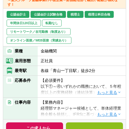
■金融商品取引法に基づくディスクロージャ
す！
ー業務
■M&A・組織再編等のプロジェクト業務にお
公認会計士
公認会計士試験合格
税理士
税理士科目合格
ける会計論点の検討 等
年間休日120日以上
転勤なし
【テレワークの利用頻度】
リモートワーク／在宅勤務（制度あり）
テレワーク中心となっておりますが、業務の
オンライン面接／WEB面接（実績あり）
必要に応じて出社の機会があります。（出社
に制約があるわけではありません）
業種
金融機関
雇用形態
正社員
最寄駅
各線「青山一丁目駅」徒歩2分
応募条件
【必須要件】
以下①～④いずれかの職務において、５年程
度以上の実務経験（連結決算）がある方
①事業会社または金融機関での連結会計経験
仕事内容
【業務内容】
②監査法人での監査業務経験
経理部マネージャー候補として、単体経理業
③会計事務所での実務経験
務全般を統括し、IFRSに基づく連結決算業
④税理士法人での実務経験
務、海外子会社管理、内部統制の構築・運用
など、幅広い業務をプレイングマネージャー
この求人から
【歓迎経験・スキル】