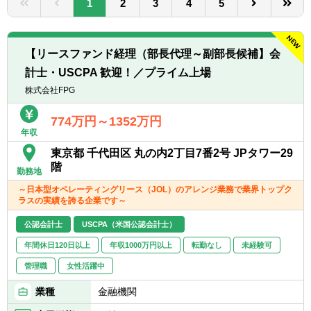
1
2
3
4
5
転職お役立ち情報
ご利用ガイド
【リースファンド経理（部長代理～副部長候補】会
非公開求人とは？
計士・USCPA 歓迎！／プライム上場
株式会社FPG
サービス紹介
774万円～1352万円
転職お役立ち情報
年収
業界情報
東京都 千代田区 丸の内2丁目7番2号 JPタワー29
階
勤務地
求人情報
～日本型オペレーティングリース（JOL）のアレンジ業務で業界トップク
ラスの実績を誇る企業です～
公認会計士
USCPA（米国公認会計士）
年間休日120日以上
年収1000万円以上
転勤なし
未経験可
管理職
女性活躍中
業種
金融機関