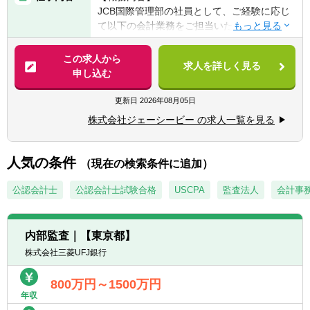
関する知識をお持ちの方
JCB国際管理部の社員として、ご経験に応じ
て以下の会計業務をご担当いただきます。
【歓迎経験・スキル】
■英語力ビジネスレベル（TOEIC700点以上※
【具体的には】
この求人から
初心者も相談可能）
求人を詳しく見る
■海外子会社の経理業務に関する助言・指導
申し込む
■税理士尚可
■単体決算（税効果会計、ヘッジ会計等の専
■公認会計士尚可
門知識を必要とする会計基準対応含む）
更新日
2026年08月05日
■JCB社が間接保有する海外子会社に係るJCB
【求める人物像】
株式会社ジェーシービー の求人一覧を見る
社連結決算
■多岐に渡る課題整理、論理構築、展開説明
■社内会計相談
ができる方
■決裁書の合議対応（会計観点での決裁に係
人気の条件
■クレジット・セキュリティ・システム分野
（現在の検索条件に追加）
る契約書含む内容の妥当性確認）
など経理業務以外の実務分野への興味を持ち
■会計観点からの新ビジネススキームへの参
公認会計士
公認会計士試験合格
USCPA
監査法人
会計事
自律的に理解努力し、これまでの職務経験を
画
活用してグループ全体の事業進展に貢献した
いと、高い意欲をお持ちの方
内部監査｜【東京都】
【配属部署】
ビジネスと一体となり会計業務を担うこと
株式会社三菱UFJ銀行
■国際管理部 経理G 会計・税務ライン
で、自身の会計スキルをグルーバルビジネス
の発展に活かすことができ、自身のさらなる
800万円～1500万円
成長にも繋がります。
年収