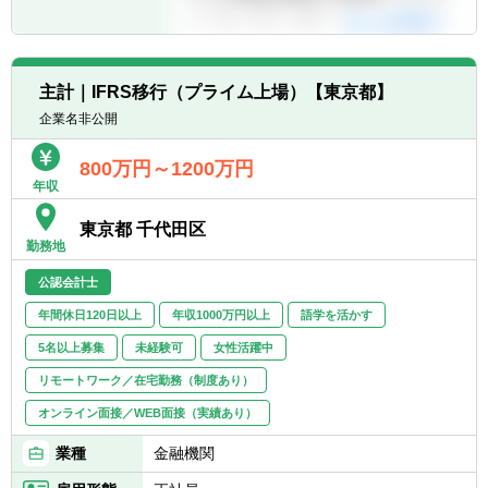
■グループ内に多様な事業をもつため、様々
な会計課題・会計処理を経験することで、幅
広い会計専門性を身に着けることができま
す。
主計｜IFRS移行（プライム上場）【東京都】
■経営管理の実践として、単なる決算・会計
処理の対応にとどまらない、経営方針や取組
企業名非公開
みを理解したうえでの最適な会計処理の検討
が求められるため、高い次元での会計専門性
800万円～1200万円
年収
が身に着くと共に、将来的な業務の幅も広が
ります。
東京都 千代田区
勤務地
【職場の雰囲気】
■半数が会計専門性を保有するキャリア入社
公認会計士
者で構成されており、様々な経歴やスキルを
年間休日120日以上
年収1000万円以上
語学を活かす
持つ専門家同士で高め合うことができる組織
です。
5名以上募集
未経験可
女性活躍中
■リモートワークの活用で決算繁忙期の負担
リモートワーク／在宅勤務（制度あり）
を軽減する一方で、繁忙期以外は対面でのコ
オンライン面接／WEB面接（実績あり）
ミュニケーションの深化を積極的に推奨して
います。
業種
金融機関
■IRや法務・人事部門、事業部門との連携・
協働も多く、会計以外の知見を高める機会も