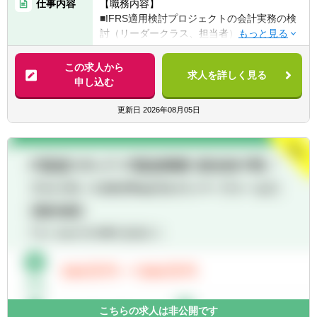
仕事内容
【職務内容】
入、あるいはIFRS適用（移行）業務の経験
■IFRS適用検討プロジェクトの会計実務の検
②監査法人・コンサルティング会社・ITベン
討（リーダークラス、担当者）
ダー等において、上記①記載内容における顧
・IFRS適用後の会計・開示方針や業務フロ
客企業へのサービス提供などの経験
ー、要件定義書などの成果物作成/関係部署と
この求人から
求人を詳しく見る
の検討や協議、ワーキンググループ運営含め
申し込む
【歓迎経験・スキル】
たPJマネジメント
■金融機関（特に銀行）での業務経験ある方
更新日
2026年08月05日
～銀行業の会計・システムは、一般的企業に
【キャリアイメージ】
比し特有の要素もあるため。なお、採用時に
■IFRS適用検討プロジェクトの即戦力として
ご希望確認のうえ、一定期間「財務企画部主
入社して頂くことが前提だが、プロジェクト
計室」にて銀行決算実務を経験したうえで、
終了後は本件後プロセスによる決算及び財務
プロジェクト参入とすることも検討可能です
業務をリードする人材として、主に同行の財
［実績有り］。
務領域（国内外）で活躍
■公認会計士、もしくはIFRSにて決算報告を
■経験の積み方は個人差があるが、最終的に
行う（あるいはIFRS移行中の）企業での経験
は主計室を始めとした財務領域のマネジメン
ある方
トへのキャリアパスあり
■日本語に加え、英語でのコミュニケーショ
ンが可能な方 ～必須要件ではありません
が、グローバルで進行中のプロジェクトのた
め、ご活躍頂く場が増えます。
こちらの求人は非公開です