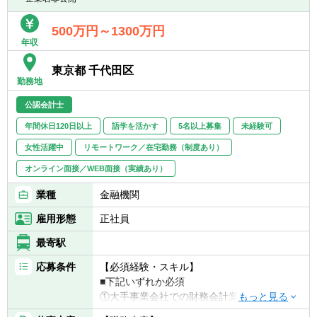
にコミュニケーションを実施。
500万円～1300万円
＜国内＞
年収
■三菱UFJ銀行、MUFGグループ各社の財務報
告・SOXに係るリスクアセスメント及び監査
東京都 千代田区
業務
勤務地
■銀行のみではなく、信託銀行・証券等、
公認会計士
MUFGグループ各社と協働し、グループ一体
で監査を実施
年間休日120日以上
語学を活かす
5名以上募集
未経験可
女性活躍中
リモートワーク／在宅勤務（制度あり）
オンライン面接／WEB面接（実績あり）
業種
金融機関
雇用形態
正社員
最寄駅
応募条件
【必須経験・スキル】
■下記いずれか必須
①大手事業会社での財務会計業務、もしくは
会計関連システム（含むERP）の開発・導