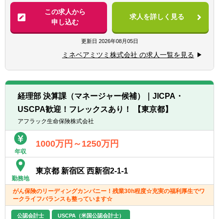
・IFRS
―税務申告関連
この求人から
・M&Aにおける監査
求人を詳しく見る
―企業買収にかかる企業結合会計・PPA・の
申し込む
・企業価値評価
れん評価等
・アドバイザリー
―各種プロジェクトの推進
更新日
2026年08月05日
＜歓迎＞
ミネベアミツミ株式会社 の求人一覧を見る
＜募集背景＞
■英語対応が可能な方
売上2.5兆円への成長を目指す同社は、企業買
収や海外展開を積極的に行っており、今後の
成長を支える熱意のある積極的な経理スタッ
経理部 決算課（マネージャー候補）｜JICPA・
フを募集しております。
USCPA歓迎！フレックスあり！ 【東京都】
＜経験できること＞
アフラック生命保険株式会社
専門のご経験を活かし、経理職としてのスキ
ルアップが可能です。
1000万円～1250万円
年収
＜部署構成について＞
東京都 新宿区 西新宿2-1-1
東京本部の経理部としては総勢約40名おり、
勤務地
その中でも、①税務②決算・開示③会計、ほ
がん保険のリーディングカンパニー！残業30h程度☆充実の福利厚生でワ
か各プロジェクト推進のチームで構成されて
ークライフバランスも整っています☆
います。
まずは、ご担当業務に応じチームに所属いた
公認会計士
USCPA（米国公認会計士）