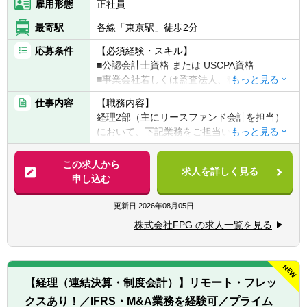
雇用形態
正社員
最寄駅
各線「東京駅」徒歩2分
応募条件
【必須経験・スキル】
■公認会計士資格 または USCPA資格
■事業会社若しくは監査法人、税理士法人、
会計事務所等での経理実務経験（10年以上）
仕事内容
【職務内容】
■法人税・消費税等に関する税金計算実務経
経理2部（主にリースファンド会計を担当）
験
において、下記業務をご担当いただきます。
■チームの成長を導くマネジメント・リーダ
ーシップ経験
【具体的には】
この求人から
求人を詳しく見る
■本型オペレーティング・リースの特別目的
申し込む
【歓迎経験・スキル】
会社（SPC）に関する実務（経理処理のみな
■税務申告書作成やＳＰＣ会計の業務経験
らず、会社設立から投資家への報告書作成、
更新日
2026年08月05日
■業務・事務処理に関してシステム導入やツ
税務申告に至るまで）
ール活用による業務効率化等を実現した経験
株式会社FPG の求人一覧を見る
■チームメンバーの指導・育成、業務の進捗
■金融商品取引法の開示業務経験
管理を通じた組織体制の強化
■新規金融商品の組成支援を含む経理全般に
【求める人物像】
関する管理業務の推進
■自発的に業務を推進し、組織の目標に対し
【経理（連結決算・制度会計）】リモート・フレッ
て高い意識を持つ方
クスあり！／IFRS・M&A業務を経験可／プライム
【仕事の魅力】