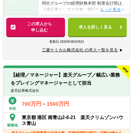
同社グループの経理財務本部 制度会計部は、
■語学力：社内外の関係者と、メールや会話
上場企業としての決算・開示業務を担うとと
等を通じて英語でコミュニケーションがとれ
もに、グループ全体の事業活動を適切に「数
ること
字」という形で社会へ発信する役割を担って
この求人から
求人を詳しく見る
います。
申し込む
【歓迎経験・スキル】
■公認会計士
【具体的には】
更新日
2026年08月05日
■IFRS適用企業における制度会計業務経験
三菱ケミカルグループ・三菱ケミカルの制度
■上場企業における連結決算・開示業務経験
三菱ケミカル株式会社 の求人一覧を見る
会計関連業務を担当いただきます。
■有価証券報告書、決算短信等の作成経験
また、単なる決算・開示業務に留まらず、新
■会計方針の策定・運用経験
たな会計基準への対応や会計方針の検討、事
■新会計基準導入プロジェクトへの参画経験
業部門や経営層との協働を通じて、グループ
■M&A、事業再編、組織再編等に伴う会計論
【経理／マネージャー】楽天グループ／幅広い業務
全体に影響を与える制度会計上の課題解決に
点の検討経験
をプレイングマネージャーとして担当
も携わっていただきます。
■監査法人との協議・折衝経験
中長期的には、ご本人の適性・キャリアイメ
楽天証券株式会社
■海外子会社を含むグローバル会計業務経験
ージも踏まえ、制度会計に限定せず、経営管
理・事業管理・財務などの領域も含めた経
700万円～1500万円
年収
理・財務部門内でのご活躍を想定していま
す。
東京都 港区 南青山2-6-21 楽天クリムゾンハウ
■IFRS連結決算
ス青山
勤務地
■会社法決算
～楽天グループ金融事業の中核企業～財務経理部で幅広い経験が積めま