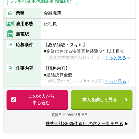
オンライン面接／WEB面接（実績あり）
だけます
業種
金融機関
雇用形態
正社員
最寄駅
応募条件
【必須経験・スキル】
■企業における決算業務経験３年以上目安
（連結決算業務の経験もしくは監査法人勤務
等における連結会計に関する知見）
仕事内容
【職務内容】
■簿記2級以上相当の会計税務資格
■連結決算全般
■ネイティブレベルの日本語力
・銀行及びグループ各社の投融資案件、M&A
等に係る会計面での対応
【歓迎経験・スキル】
・連結財務諸表等開示書類の作成
この求人から
■IFRSに関する知見
求人を詳しく見る
・連結判定
申し込む
■税理士
・親会社（SBI HD：IFRS適用会社）のため
■銀行業（もしくは金融業）での決算業務経
のIFRS関連対応（IFRS調整用データ作成
更新日
2026年08月05日
験
等）
■英語力
株式会社SBI新生銀行 の求人一覧を見る
なお、同行グループ自身におけるIFRS導入は
未定です。
【求める人物像】