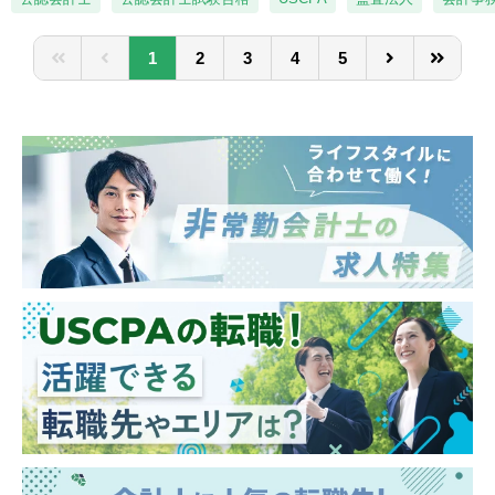
ながら対応して頂きます。
ープしながら経営を行っております。
1
2
3
4
5
【配属先部署】
管理本部経理部経理課への配属となります。
経理部は経理課と財務課に分かれており、部
長含め14名の組織です。
経理課は総合職5名（40代課長１名、30代リ
ーダー1名、20代4名）、一般職1名の構成で
す。
【当社の魅力】
■当社は主に断熱材やガスケットなど”熱や高
温のガス、蒸気を「断つ、保つ」技術”に強み
を持った製品を作っています。
■当社製品は発電、石油化学、建材、半導
体、自動車、航空宇宙等幅広い業界と取引が
あり、景気や業界不振に左右されにくい体制
が取れています。
■当社は利益率は10％・製造業の9割と取引の
ある安定企業です。リーマンショック時にも
売上に大きなへこみもなく、現在まで安定的