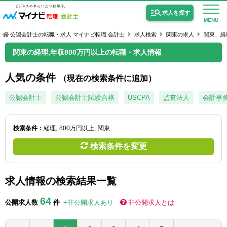
求人を探す
MENU
公認会計士の転職・求人 マイナビ転職 会計士
求人検索
関東の求人
関東、経
関東の経理,年収800万円以上の転職・求人情報
人気の条件
（現在の検索条件に追加）
公認会計士の求人
公認会計士
公認会計士試験合格
USCPA
監査法人
会計事
監査法人の求人
検索条件：
経理
800万円以上
関東
公認会計士試験合格向けの求人
検索条件を変更
USCPA（米国公認会計士）の求人
求人情報の検索結果一覧
女性会計士の転職
64
公開求人数
件
+非公開求人あり
非公開求人とは
個別転職相談会・セミナー