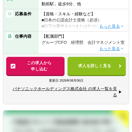
動前駅」徒歩9分、他
応募条件
【資格・スキル・経験など】
■日本の公認会計士資格（必須）
■以下の要件を1つまたは2つ以上満たすこと
が望ましい
仕事内容
【配属部門】
┗大手監査法人（BIG4）におけるマネージャ
グループCFO 経理部 会計マネジメント室
ー相当以上の経験
┗上場会社（IFRS採用会社）本社における連
【職務内容】
結決算責任者または高度会計分野での豊富な
■会計マネジメント室のミッション
この求人から
経験
求人を詳しく見る
同社グループは事業会社制のもと多くの事業
申し込む
┗高い英語コミュニケーション能力
をグローバルに展開しています。その中で、
上場会社として市場とのコミュニケーション
更新日
2026年08月06日
【人柄・コンピテンシー】
に不可欠なグループ連結決算・法定開示を担
■高いコミュニケーション能力と積極性で、
パナソニックホールディングス株式会社 の求人一覧を見
う部門として、私たちの組織は、会計専門性
早期に業務をキャッチアップできる方
る
をフルに発揮して、会計ガバナンス（正しい
■あらゆる業務、場面において合理的思考が
決算・正しい開示）を担保し、事業経営のお
できる方
役立ちに貢献していくことがミッションで
■自己観照能力の高い方
す。
【募集背景】