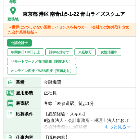
▽社会人年数3～15年の場合
年収
模なものになります。財務会計・決算業務や
■金融機関（特に銀行）での業務経験ある方
関連システムの開発・導入に関わった経験の
・銀行業の会計・システムは、一般的企業に
東京都 港区 南青山5-1-22 青山ライズスクエア
ある方にとり、キャリアの大きなプラスとな
勤務地
比し特有の要素もあるため。なお、採用時に
ります。
ご希望確認のうえ、一定期間「財務企画部主
～世界に5つしかない国際ライセンスを持つカード会社での海外取引含め
■経験・年齢等により、今後考えられるキャ
た会計業務統括～
計室」にて銀行決算実務を経験したうえで、
リアパスは様々ですが、財務領域のマネジメ
プロジェクト参入とすることも検討可能です
ントなど、各人に応じて将来のフィールドを
公認会計士
［実績有り］。
広げていくことが可能です。
■公認会計士、もしくはIFRSにて決算報告を
年間休日120日以上
語学を活かす
未経験可
女性活躍中
行う（あるいはIFRS移行中の）企業での経験
リモートワーク／在宅勤務（制度あり）
【キャリアパス】
ある方
入社後はプロジェクトメンバーとして業務を
オンライン面接／WEB面接（実績あり）
■日本語に加え、英語でのコミュニケーショ
進め、中長期的には会計関連分野ないしITシ
ンが可能な方
業種
金融機関
ステム関連分野（いずれも企画業務含む）の
・必須要件ではありませんが、グローバルで
プロフェッショナル（含むマネジメント）と
進行中のプロジェクトのため、ご活躍頂く場
雇用形態
正社員
してのキャリア形成を想定しています。ま
が増えます。
た、30歳前後までの方には、海外で業務経験
最寄駅
各線「表参道駅」徒歩1分
を積める可能性も、面接時に積極的に説明し
応募条件
【必須経験・スキル】
ています（それ以降の年齢でも関連分野にお
■監査法人・会計事務所・税理士法人におけ
いて海外転勤の可能性はありますが、プロジ
る会計業務のご経験者
ェクトに一定期間関与したうえでの転勤を前
■企業会計原則、会計基準・会社法・税法に
提とすると、ポスト・機会は減少します）。
仕事内容
【職務内容】