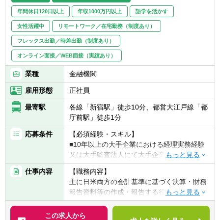
だきますが、繁閑の状況によってはお互いの
年間休日120日以上
年収1000万円以上
語学を活かす
チームをフォローしあうこともあり、協力的
な風土でもあります。
女性活躍中
リモートワーク／在宅勤務（制度あり）
フレックス出勤／時差出勤（制度あり）
＜会社の特徴＞
オンライン面接／WEB面接（実績あり）
【更なる成長を続けるカギ ～オーガニック
成長×M＆A成長～】
業種
金融機関
同社は1951年に日本で初めてのミニチュアベ
アリング専業メーカーとして誕生し、この約
雇用形態
正社員
70年間、積極的なM&Aを経て企業を拡大して
最寄駅
各線「新宿駅」徒歩10分、都営大江戸線「都
まいりました。
庁前駅」徒歩1分
べアリングに代表される超精密機械加工部品
から、モーターやセンサー、半導体など、幅
応募条件
【必須経験・スキル】
広い先端技術により高精度な製品を世界に供
■10年以上の大手企業における経理実務経験
給しており、
又は大手監査法人にて大手企業向けの会計監
家庭やオフィス、インフラなどあらゆるシー
査又は会計アドバイザリー経験、あるいは同
ンで取り入れられ、人々が生活するのに欠か
仕事内容
【職務内容】
等の経験
せない、唯一無二の「相合」精密部品メーカ
主に日米両方の会計基準に基づく決算・財務
■日本会計基準及び米国会計基準の実務に精
ーです。
報告資料等の作成・報告する役割を担ってい
通していること
売上高は、2022年3月期においては1兆円を達
ます。
■優れたリーダーシップ・スキルを有し、チ
成し、9期連続で過去最高を更新中。
この求人から
ーム構築・人材育成を達成できること