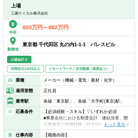
■業務効率の向上に関して、高い意識で仕事
■業容拡大中の上場企業（東証プライム市
上場
に取り組むことができる方
場）で、専門性を高めることができる環境で
三菱ケミカル株式会社
■チーム全体を牽引し、変化に柔軟に対応で
す。
きる方
■リースファンド会計を担当する経理2部で中
603万円～882万円
■改善提案を行い、組織の成長に貢献できる
核的な役割を担い、若手社員の育成を通じて
年収
方
組織の成長に直接貢献できます。
■協調性がありコミュニケーション能力が高
■ＳＰＣ会計や信託会計など幅広い金融商品
東京都 千代田区 丸の内1-1-1 パレスビル
い方
勤務地
に関する会計知識や税務知識を深めることが
できます。
公認会計士
年間休日120日以上
リモートワーク／在宅勤務（制度あり）
【配属部署】
■経理２部 9名（男性：4名、女性：5名）
業種
メーカー（機械・電気・素材・化学）
雇用形態
正社員
最寄駅
各線「東京駅」、各線「大手町(東京)駅」
応募条件
【必須経験・スキル】▽いずれか必須
■事業会社における制度会計、連結決算、開
示業務等の実務経験（目安5年以上）
■監査法人における会計監査業務の経験（目
仕事内容
【職務内容】
安5年以上）