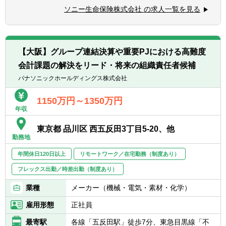
◆各種開示資料作成
お可
ソニー生命保険株式会社 の求人一覧を見る
◆税務申告業務
◆財務報告に係る内部統制評価制度に対する
◆資産の自己査定 など
実務経験あればなお可
※将来的に会社の定める業務（出向含む）へ
◆IFRS導入に関する業務経験あればなお可
変更されることがあります。
◆経理システムの導入や子会社の設立・買収
【大阪】グループ連結決算や重要PJにおける高難度
等のプロジェクトにおける経理部門主担当経
会計課題の解決をリード・将来の組織責任者候補
験あればなお可
パナソニックホールディングス株式会社
1150万円～1350万円
年収
東京都 品川区 西五反田3丁目5-20、他
勤務地
年間休日120日以上
リモートワーク／在宅勤務（制度あり）
フレックス出勤／時差出勤（制度あり）
業種
メーカー（機械・電気・素材・化学）
雇用形態
正社員
最寄駅
各線「五反田駅」徒歩7分、東急目黒線「不