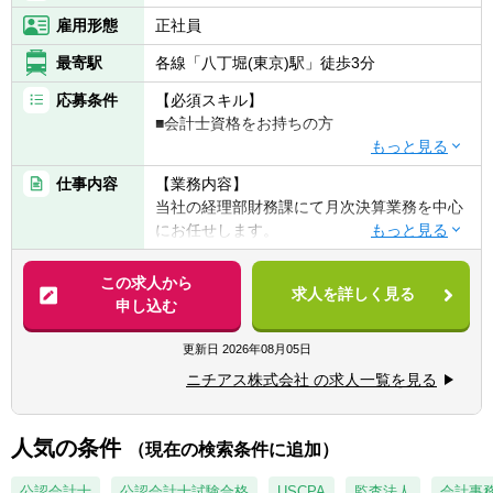
雇用形態
正社員
最寄駅
各線「八丁堀(東京)駅」徒歩3分
応募条件
【必須スキル】
■会計士資格をお持ちの方
【歓迎スキル】
仕事内容
【業務内容】
■会計事務所や税理士事務所出身の方
当社の経理部財務課にて月次決算業務を中心
※上場企業でのご経験は問いません。
にお任せします。
【企業担当の推しポイント】
【詳細】
この求人から
■年間休日128日ときちんとお休みも取れる環
求人を詳しく見る
■単体・連結決算業務
申し込む
境です。
■開示書類の作成（決算短信、四半期報告
離職率約3%という数値にも働きやすさが表
書、有価証券報告書）
更新日
2026年08月05日
れており、今回の転職で長期に渡り働ける企
■税金計算・申告
業への転職をお考えの方には大変お勧めでき
ニチアス株式会社 の求人一覧を見る
■月次業務
る企業です。
■国内外の拠点、子会社への経理指導と支
社、工場、営業とのやりとり
人気の条件
■製造業界の幅広い企業との取引があり、事
（現在の検索条件に追加）
※ご経験に応じて業務を決定致します。これ
業のリスク分散ができております。創業120
らの業務を財務課のメンバーで分担・協力し
公認会計士
公認会計士試験合格
USCPA
監査法人
会計事
年以上となった現在も、利益率10％以上をキ