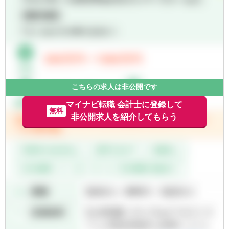
■IFRS連結決算、グループ施策（M&A・再編
等）の会計課題に対応できる専門知識を有す
るエキスパートの体制強化
【担当業務と役割】
■上場会社としての決算発表・法定開示に必
要なグループ連結決算（IFRS）の全体進捗管
理、組織全体の業務効率化推進、グループ重
こちらの求人は非公開です
要会計論点対応（課題把握・解決策検討・監
査法人調整等）において中心的役割を担う
マイナビ転職 会計士に登録して
無料
■将来の組織責任者候補としても期待
非公開求人を紹介してもらう
【具体的な仕事内容】
■グループ連結決算業務の実務取り纏め
┗全体進捗管理
┗高難度連結話題対応
┗業務見直し効率化推進等
■グループ経営方針や取組み、事業内容を十
分に理解したうえでの最適な会計処理検討、
監査法人との協議
【この仕事を通じて得られること】