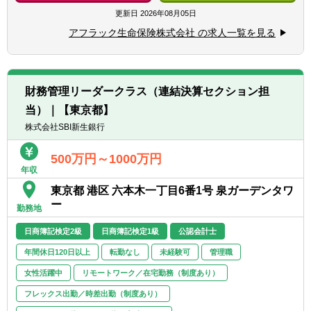
（CPA）の資格、証券アナリスト又はCFAの
資会計に係る内部統制対応 など
更新日
2026年08月05日
資格、あるいは同等の資格
＜レポーティングチーム＞
■英語でのコミュニケーション能力があるこ
アフラック生命保険株式会社 の求人一覧を見る
■投資資産に係る各種財務報告業務
と（ビジネスレベル）
＜会計チーム／外部委託資産チーム＞
■SAP等のERPシステムに精通していること
■投資資産に係る決算業務
■内部管理資産・ヘッジ会計に関する管理、
（※）同社は「『生きる』を創るリーディン
財務管理リーダークラス（連結決算セクション担
投資会計に係るシステム開発・保守に関する
グカンパニー」として、そして何よりも社員
当）｜【東京都】
業務
の健康維持・増進のために、「2028年までに
■区分経理・責任準備金対応債券に関する管
株式会社SBI新生銀行
社員の喫煙率を０％にする」ことを目指し
理
て、禁煙を促進する取り組みを強化していま
＜バリュエーションチーム＞
500万円～1000万円
す。上記背景より入社時点で非喫煙者である
年収
■投資資産に係る時価評価業務（私募債・ブ
ことを募集要項に記載しています。
ローカー時価等の検証を含む）
東京都 港区 六本木一丁目6番1号 泉ガーデンタワ
ー
勤務地
【ポジションの魅力】
■日本基準に基づく保険会社の投資資産に係
日商簿記検定2級
日商簿記検定1級
公認会計士
る決算、財務報告業務を経験できます
年間休日120日以上
転勤なし
未経験可
管理職
■業務プロセスの改善等の各種社内プロジェ
クトに参画することができます
女性活躍中
リモートワーク／在宅勤務（制度あり）
■US親会社とコミュニケーションを取って業
フレックス出勤／時差出勤（制度あり）
務を行うため、グローバルな業務に関与いた