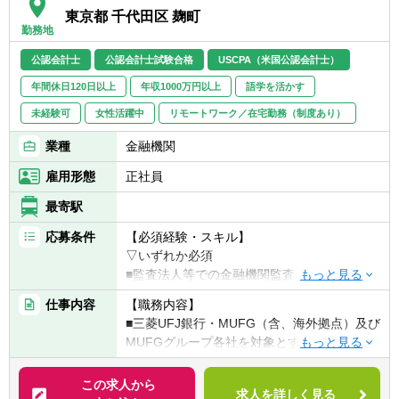
東京都 千代田区 麹町
勤務地
公認会計士
公認会計士試験合格
USCPA（米国公認会計士）
年間休日120日以上
年収1000万円以上
語学を活かす
未経験可
女性活躍中
リモートワーク／在宅勤務（制度あり）
業種
金融機関
雇用形態
正社員
最寄駅
応募条件
【必須経験・スキル】
▽いずれか必須
■監査法人等での金融機関監査・アドバイザ
リー経験
仕事内容
【職務内容】
■金融機関での内部監査業務経験
■三菱UFJ銀行・MUFG（含、海外拠点）及び
MUFGグループ各社を対象とする監査業務
【歓迎経験・スキル】
■リスクアセスメント及び監査計画の立案
▽以下のいずれかの条件を満たせば尚可
■経営陣や本部各部に対し、経営戦略や業務
この求人から
■金融機関での監査業務経験があり、公認内
求人を詳しく見る
改善に向けた助言を提供