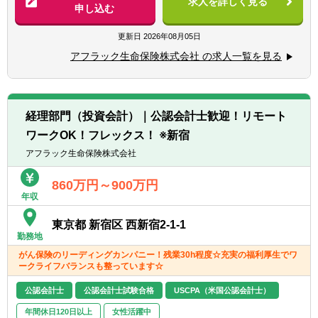
求人を詳しく見る
今後同社が目指す目標である、2029年3月期
【具体的には】
申し込む
■口頭、書面による優れたプレゼンテーショ
における売上高2.5兆円、営業利益2,500億円
■日米両報の会計基準に基づく決算業務、決
ン能力や対人コミュニケーション能力を有す
の達成にむけ、「オーガニック（自律）成
算報告業務
更新日
2026年08月05日
ること
長」と「積極的なM&A」を両輪で行ってまい
■会計処理方針案の検討・策定
■Microsoft Officeの業務ソフトウェアに精通
アフラック生命保険株式会社 の求人一覧を見る
ります。
■会社法及び保険業法に基づく監督官庁なら
していること
びに生保協会への提出資料作成
【積極的な海外進出】
■外部及び内部監査対応
【歓迎経験・スキル】
同社は世界シェアNo.1の製品を多数有する国
■金融庁検査・内部統制対応
■公認会計士（JICPA）、米国公認会計士
経理部門（投資会計）｜公認会計士歓迎！リモート
内屈指のグローバルメーカーです。世界27ヶ
■財務報告に関する日米の関係部門との調
（CPA）又は税理士の資格、あるいは同等の
ワークOK！フレックス！ ※新宿
国で93製造拠点を展開。グループ全体の生産
整・統合を主導又は補佐
資格
高に占める海外比率は約9割となります。
■決算の業務プロセス改善等の各種社内プロ
アフラック生命保険株式会社
■英語でのコミュニケーション能力があるこ
ジェクトの主導・補佐 など
と（ビジネスレベル）
【働く環境／新オフィスの紹介】
860万円～900万円
■SAP等のERPシステムに精通していること
2023年3月にミネベアミツミ東京本部を移転
年収
【ポジションの魅力】
■会計システム導入プロジェクト・新会計基
致しました。
■日米両方の会計基準に基づく保険会社の決
準適用プロジェクト等をリードした経験があ
東京都 新宿区 西新宿2-1-1
汐留エリアには27階建ての自社ビルとして
算業務、決算報告業務を経験できます
ること
勤務地
「東京クロステックガーデン」を構え、これ
■業務プロセスの改善等の各種社内プロジェ
■英語圏での駐在・業務経験があること
がん保険のリーディングカンパニー！残業30h程度☆充実の福利厚生でワ
まで以上に新たな技術の創出が叶う環境を整
クトに参画することができます
ークライフバランスも整っています☆
備いたしました。
■US親会社とコミュニケーションを取って業
【求める人物像】
社員同士のコミュニケーションが活発に生ま
務を行うため、グローバルな業務に関与いた
公認会計士
公認会計士試験合格
USCPA（米国公認会計士）
■非喫煙者もしくは入社時点で喫煙されな
れるよう、オフィスのレイアウトには工夫を
だけます
い・禁煙する意志がある方
年間休日120日以上
女性活躍中
こらしています。