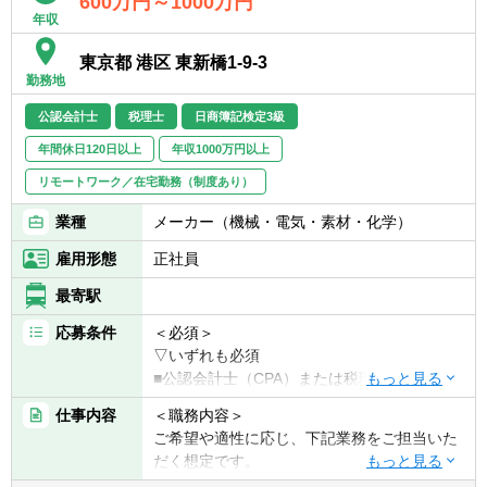
600万円～1000万円
年収
東京都 港区 東新橋1-9-3
勤務地
公認会計士
税理士
日商簿記検定3級
年間休日120日以上
年収1000万円以上
リモートワーク／在宅勤務（制度あり）
業種
メーカー（機械・電気・素材・化学）
雇用形態
正社員
最寄駅
応募条件
＜必須＞
▽いずれも必須
■公認会計士（CPA）または税理士（財務諸
表科目の合格者でも可）
仕事内容
＜職務内容＞
■監査法人にて事業会社向けの監査経験を有
ご希望や適性に応じ、下記業務をご担当いた
する方
だく想定です。
■下記いずれかのご経験をお持ちの方
―決算業務（連結・単体）、開示資料作成