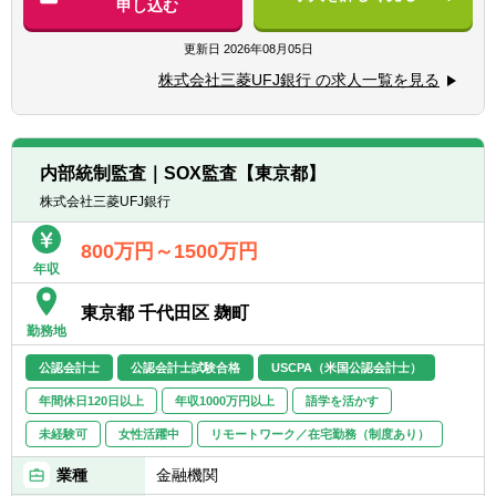
申し込む
部監査人（CIA）資格を保有または同等の知
見のある方
更新日
2026年08月05日
■金融機関でのコンプライアンス、リスク管
理（含むリスク計量モデル）関連業務の実務
株式会社三菱UFJ銀行 の求人一覧を見る
経験がある方
■業務遂行に必要な英語力がある方
（TOEIC730点以上）
内部統制監査｜SOX監査【東京都】
株式会社三菱UFJ銀行
800万円～1500万円
年収
東京都 千代田区 麹町
勤務地
公認会計士
公認会計士試験合格
USCPA（米国公認会計士）
年間休日120日以上
年収1000万円以上
語学を活かす
未経験可
女性活躍中
リモートワーク／在宅勤務（制度あり）
業種
金融機関