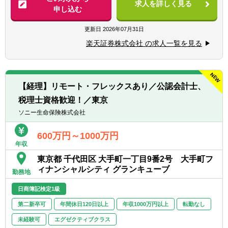
求人を詳しく見る
として担当していただきます。自らも手を動
申し込む
・金融機関等で上記に該当する業務経験
かしながら、チームを率いて業務効率化や高
・証券会社にて主計業務のご経験がある方
度化を推進し、会社の成長に貢献していただ
更新日
2026年07月31日
・自己資本規制比率の計算を含む監督官庁等
きます。
へのモニタリング報告
楽天証券株式会社 の求人一覧を見る
・会社法上の事業報告・計算書類、連結計算
具体的には…
書類等の作成
・マネジメント業務: チームメンバーの育
・金商法監査、有価証券届出書、有価証券報
成、業務分担、進捗管理
告書、決算短信作成
【経理】リモート・フレックスあり／公認会計士、
・単体の月次・四半期・年次決算業務の統括
・会計監査対応とJ-SOX及び内部統制監査対
税理士資格歓迎！／東京
・連結決算業務（国内外の子会社を担当）の
応
統括
ソニー生命保険株式会社
・会計業務における業務改善、効率化対応
・親会社（楽天証券ホールディングス）への
・新商品開発に関する会計的対応
報告資料作成
600万円～1000万円
・証券外務員資格保有の方
年収
・金融庁への報告資料作成
・英語スキル（メール等、海外子会社とのや
・決算短信などの作成
東京都 千代田区 大手町一丁目9番2号 大手町フ
り取りで使用します）
・税務申告
ィナンシャルシティ グランキューブ
勤務地
・内部統制の構築・運用
【求める人物像】
・各種プロジェクトへの参画 など
日商簿記検定1級
・経理の経験を活かして、もっと成長したい
※ 楽天証券ホールディングスの経理業務も兼
方
第二新卒可
年間休日120日以上
年収1000万円以上
転勤なし
務していただきます。
・チームワークを大切にできる方
未経験可
エグゼクティブクラス
・変化を楽しめる、前向きな方