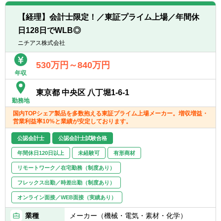
■会計に関する高度な専門知識と業務経験を
【配属部署について】
有する方
【経理】会計士限定！／東証プライム上場／年間休
■財務管理部
■金融業に関する造詣を有する方
日128日でWLB◎
グループ財務管理部は、同行及びグループ会
■多様性に富む業務に積極的に取り組んでい
社の経理、決算業務、税務業務、並びに関連
ニチアス株式会社
くチャレンジ精神をお持ちの方
する金融庁等への各種報告を主な業務とし、
■リーダーシップをお持ちの方
連結決算、国際会計基準推進室、総括、税
530万円～840万円
年収
務、銀行経理、アプラス経理、新生フィナン
シャル経理、昭和リース経理の8セクション
東京都 中央区 八丁堀1-6-1
で構成されています。
勤務地
国内TOPシェア製品を多数抱える東証プライム上場メーカー。増収増益・
【働き方】
営業利益率10%と業績が安定しております。
■フレックスタイム制適用部署であり、柔軟
な働き方が可能です。（コアタイム11:00～
公認会計士
公認会計士試験合格
14:00）
年間休日120日以上
未経験可
有形商材
リモートワーク／在宅勤務（制度あり）
フレックス出勤／時差出勤（制度あり）
オンライン面接／WEB面接（実績あり）
業種
メーカー（機械・電気・素材・化学）