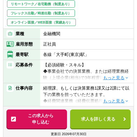
【組織】
・新しい知識を学ぶことに意欲的な方
リモートワーク／在宅勤務（制度あり）
所属は財務企画本部 経理部
・「言われたことをやる」だけでなく、自分
フレックス出勤／時差出勤（制度あり）
で考えて行動できる方
オンライン面接／WEB面接（実績あり）
※TOEICスコア未保有の方は、入社後TOEIC
業種
金融機関
スコアを取得いただきます
雇用形態
正社員
最寄駅
各線「大手町(東京)駅」
応募条件
【必須経験・スキル】
◆事業会社での決算業務、または経理業務経
験（上場企業(相当)で3年程度以上）
◆監査法人・税理士法人での業務経験
仕事内容
経理課、もしくは決算業務1課又は2課にて以
下の業務を担っていただきます。
【以下の経験あれば、なお可】
◆経費関連業務（経費伝票処理及び支払処
◆公認会計士、税理士資格あればなお可
理）
◆金融機関での就業経験不問
◆固定資産管理業務（有形・無形）及びリー
この求人から
◆税務関連業務従事経験が長ければなお可
求人を詳しく見る
ス取引関連業務
申し込む
◆組織のマネジメント経験あればなお可
◆日本会計基準及びIFRS会計基準に基づく決
◆有価証券報告書作成経験あればなお可
算業務
更新日
2026年07月30日
◆税務（法人税等）申告書作成経験あればな