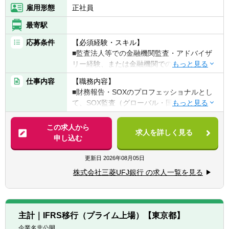
雇用形態
正社員
最寄駅
応募条件
【必須経験・スキル】
■監査法人等での金融機関監査・アドバイザ
リー経験、または金融機関での内部監査経験
があり、SOX監査業務に意欲のある方
仕事内容
【職務内容】
■公認会計士（CPA）資格を保有または同等
■財務報告・SOXのプロフェッショナルとし
の知見を有する方
て、SOX監査（グローバル・国内）を実施
■（グローバル職務を希望の場合）ビジネス
■リスクアセスメント及び監査計画の立案
レベルの英語力がある方
■経営陣や本部各部に対し、経営戦略や業務
この求人から
求人を詳しく見る
改善に向けた助言を提供
申し込む
【具体的には】
更新日
2026年08月05日
＜グローバル＞
株式会社三菱UFJ銀行 の求人一覧を見る
■海外拠点の財務報告・SOXに係るリスクア
セスメント及び監査業務
■欧州・米州・アジア等、世界各国の海外拠
点監査人に指示・結果の取り纏めを実施
主計｜IFRS移行（プライム上場）【東京都】
※業務にあたっては、各海外拠点監査人と密
企業名非公開