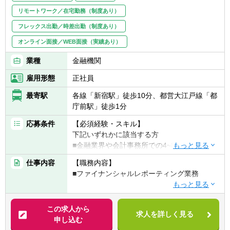
フリーアドレスの導入や、吹き抜けやメゾネ
【部の雰囲気】
リモートワーク／在宅勤務（制度あり）
※同社は「『生きる』を創るリーディングカ
ットタイプの内階段を活用したコミュニケー
■フレックスタイム制度やハイブリッドワー
ンパニー」として、そして何よりも社員の健
フレックス出勤／時差出勤（制度あり）
ションスペースを多数設置するなど、社員お
クを活用しており、柔軟な勤務が可能です。
康維持・増進のために、「2028年までに社員
よび技術のシナジーが活発化する仕組みを随
オンライン面接／WEB面接（実績あり）
■年次や性別に関係なく多様な人財が活躍し
の喫煙率を０％にする」ことを目指して、禁
所に施しています。
ています。
煙を促進する取り組みを強化しています。上
業種
金融機関
そのほか、健康を意識した日替わりメニュー
記背景より入社時点で非喫煙者であることを
が揃う食堂、浜離宮と東京湾を一望できるカ
【組織情報】
雇用形態
正社員
募集要項に記載しています。
フェテリアスペースもオープンいたしまし
■経理部 決算課
最寄駅
た。
各線「新宿駅」徒歩10分、都営大江戸線「都
（当課 計13名 ※課長・スペシャリスト・
庁前駅」徒歩1分
課長代理6名・主任4名・副主任1名）
応募条件
【必須経験・スキル】
下記いずれかに該当する方
■金融業界や会計事務所での4~8年間の専門職
としての実務経験
仕事内容
【職務内容】
■投資資産に係る決算・会計処理に関する知
■ファイナンシャルレポーティング業務
識、実務経験（会計または資産運用に関する
知識、実務経験でも可）
【具体的には】
＜全チーム共通＞
この求人から
【歓迎経験・スキル】
求人を詳しく見る
■投資資産に係る決算、財務報告業務
申し込む
■公認会計士（JICPA）又は米国公認会計士
■外部・内部監査対応、金融庁検査対応、投