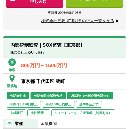
申し込む
部監査人（CIA）資格を保有または同等の知
見のある方
更新日
2026年08月05日
■金融機関でのコンプライアンス、リスク管
理（含むリスク計量モデル）関連業務の実務
株式会社三菱UFJ銀行 の求人一覧を見る
経験がある方
■業務遂行に必要な英語力がある方
（TOEIC730点以上）
内部統制監査｜SOX監査【東京都】
株式会社三菱UFJ銀行
800万円～1500万円
年収
東京都 千代田区 麹町
勤務地
公認会計士
公認会計士試験合格
USCPA（米国公認会計士）
年間休日120日以上
年収1000万円以上
語学を活かす
未経験可
女性活躍中
リモートワーク／在宅勤務（制度あり）
業種
金融機関