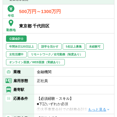
にコミュニケーションを実施。
500万円～1300万円
＜国内＞
年収
■三菱UFJ銀行、MUFGグループ各社の財務報
告・SOXに係るリスクアセスメント及び監査
東京都 千代田区
業務
勤務地
■銀行のみではなく、信託銀行・証券等、
公認会計士
MUFGグループ各社と協働し、グループ一体
で監査を実施
年間休日120日以上
語学を活かす
5名以上募集
未経験可
女性活躍中
リモートワーク／在宅勤務（制度あり）
オンライン面接／WEB面接（実績あり）
業種
金融機関
雇用形態
正社員
最寄駅
応募条件
【必須経験・スキル】
■下記いずれか必須
①大手事業会社での財務会計業務、もしくは
会計関連システム（含むERP）の開発・導