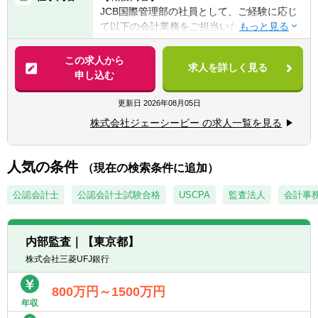
関する知識をお持ちの方
JCB国際管理部の社員として、ご経験に応じ
て以下の会計業務をご担当いただきます。
【歓迎経験・スキル】
■英語力ビジネスレベル（TOEIC700点以上※
【具体的には】
この求人から
初心者も相談可能）
求人を詳しく見る
■海外子会社の経理業務に関する助言・指導
申し込む
■税理士尚可
■単体決算（税効果会計、ヘッジ会計等の専
■公認会計士尚可
門知識を必要とする会計基準対応含む）
更新日
2026年08月05日
■JCB社が間接保有する海外子会社に係るJCB
【求める人物像】
株式会社ジェーシービー の求人一覧を見る
社連結決算
■多岐に渡る課題整理、論理構築、展開説明
■社内会計相談
ができる方
■決裁書の合議対応（会計観点での決裁に係
人気の条件
■クレジット・セキュリティ・システム分野
（現在の検索条件に追加）
る契約書含む内容の妥当性確認）
など経理業務以外の実務分野への興味を持ち
■会計観点からの新ビジネススキームへの参
公認会計士
公認会計士試験合格
USCPA
監査法人
会計事
自律的に理解努力し、これまでの職務経験を
画
活用してグループ全体の事業進展に貢献した
いと、高い意欲をお持ちの方
内部監査｜【東京都】
【配属部署】
ビジネスと一体となり会計業務を担うこと
株式会社三菱UFJ銀行
■国際管理部 経理G 会計・税務ライン
で、自身の会計スキルをグルーバルビジネス
の発展に活かすことができ、自身のさらなる
800万円～1500万円
成長にも繋がります。
年収