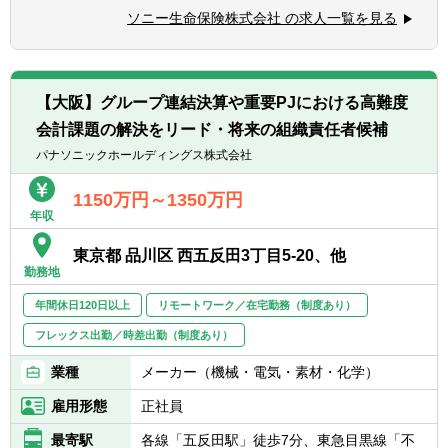
◆各種開示資料作成
お可
ソニー生命保険株式会社 の求人一覧を見る
◆税務申告業務
◆財務報告に係る内部統制評価制度に対する
◆資産の自己査定 など
実務経験あればなお可
※将来的に会社の定める業務（出向含む）へ
◆IFRS導入に関する業務経験あればなお可
変更されることがあります。
◆経理システムの導入や子会社の設立・買収
【大阪】グループ連結決算や重要PJにおける高難度
等のプロジェクトにおける経理部門主担当経
会計課題の解決をリード・将来の組織責任者候補
験あればなお可
パナソニックホールディングス株式会社
1150万円～1350万円
年収
東京都 品川区 西五反田3丁目5-20、他
勤務地
年間休日120日以上
リモートワーク／在宅勤務（制度あり）
フレックス出勤／時差出勤（制度あり）
業種
メーカー（機械・電気・素材・化学）
雇用形態
正社員
最寄駅
各線「五反田駅」徒歩7分、東急目黒線「不