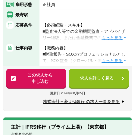
雇用形態
正社員
最寄駅
応募条件
【必須経験・スキル】
■監査法人等での金融機関監査・アドバイザ
リー経験、または金融機関での内部監査経験
があり、SOX監査業務に意欲のある方
仕事内容
【職務内容】
■公認会計士（CPA）資格を保有または同等
■財務報告・SOXのプロフェッショナルとし
の知見を有する方
て、SOX監査（グローバル・国内）を実施
■（グローバル職務を希望の場合）ビジネス
■リスクアセスメント及び監査計画の立案
レベルの英語力がある方
■経営陣や本部各部に対し、経営戦略や業務
この求人から
求人を詳しく見る
改善に向けた助言を提供
申し込む
【具体的には】
更新日
2026年08月05日
＜グローバル＞
株式会社三菱UFJ銀行 の求人一覧を見る
■海外拠点の財務報告・SOXに係るリスクア
セスメント及び監査業務
■欧州・米州・アジア等、世界各国の海外拠
点監査人に指示・結果の取り纏めを実施
主計｜IFRS移行（プライム上場）【東京都】
※業務にあたっては、各海外拠点監査人と密
企業名非公開