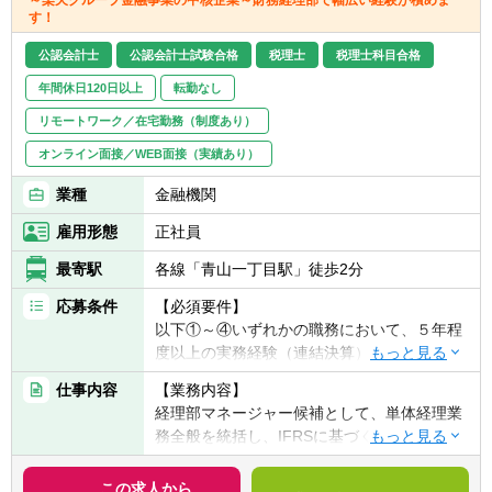
■金融商品取引法に基づくディスクロージャ
す！
ー業務
■M&A・組織再編等のプロジェクト業務にお
公認会計士
公認会計士試験合格
税理士
税理士科目合格
ける会計論点の検討 等
年間休日120日以上
転勤なし
【テレワークの利用頻度】
リモートワーク／在宅勤務（制度あり）
テレワーク中心となっておりますが、業務の
オンライン面接／WEB面接（実績あり）
必要に応じて出社の機会があります。（出社
に制約があるわけではありません）
業種
金融機関
雇用形態
正社員
最寄駅
各線「青山一丁目駅」徒歩2分
応募条件
【必須要件】
以下①～④いずれかの職務において、５年程
度以上の実務経験（連結決算）がある方
①事業会社または金融機関での連結会計経験
仕事内容
【業務内容】
②監査法人での監査業務経験
経理部マネージャー候補として、単体経理業
③会計事務所での実務経験
務全般を統括し、IFRSに基づく連結決算業
④税理士法人での実務経験
務、海外子会社管理、内部統制の構築・運用
など、幅広い業務をプレイングマネージャー
この求人から
【歓迎経験・スキル】