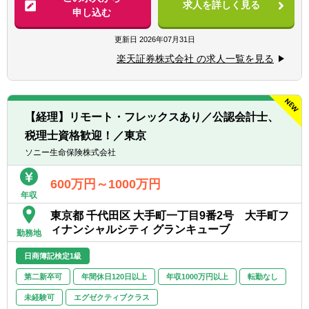
求人を詳しく見る
として担当していただきます。自らも手を動
申し込む
・金融機関等で上記に該当する業務経験
かしながら、チームを率いて業務効率化や高
・証券会社にて主計業務のご経験がある方
度化を推進し、会社の成長に貢献していただ
更新日
2026年07月31日
・自己資本規制比率の計算を含む監督官庁等
きます。
へのモニタリング報告
楽天証券株式会社 の求人一覧を見る
・会社法上の事業報告・計算書類、連結計算
具体的には…
書類等の作成
・マネジメント業務: チームメンバーの育
・金商法監査、有価証券届出書、有価証券報
成、業務分担、進捗管理
告書、決算短信作成
【経理】リモート・フレックスあり／公認会計士、
・単体の月次・四半期・年次決算業務の統括
・会計監査対応とJ-SOX及び内部統制監査対
税理士資格歓迎！／東京
・連結決算業務（国内外の子会社を担当）の
応
統括
ソニー生命保険株式会社
・会計業務における業務改善、効率化対応
・親会社（楽天証券ホールディングス）への
・新商品開発に関する会計的対応
報告資料作成
600万円～1000万円
・証券外務員資格保有の方
年収
・金融庁への報告資料作成
・英語スキル（メール等、海外子会社とのや
・決算短信などの作成
東京都 千代田区 大手町一丁目9番2号 大手町フ
り取りで使用します）
・税務申告
ィナンシャルシティ グランキューブ
勤務地
・内部統制の構築・運用
【求める人物像】
・各種プロジェクトへの参画 など
日商簿記検定1級
・経理の経験を活かして、もっと成長したい
※ 楽天証券ホールディングスの経理業務も兼
方
第二新卒可
年間休日120日以上
年収1000万円以上
転勤なし
務していただきます。
・チームワークを大切にできる方
未経験可
エグゼクティブクラス
・変化を楽しめる、前向きな方