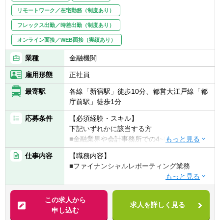
フリーアドレスの導入や、吹き抜けやメゾネ
【部の雰囲気】
リモートワーク／在宅勤務（制度あり）
※同社は「『生きる』を創るリーディングカ
ットタイプの内階段を活用したコミュニケー
■フレックスタイム制度やハイブリッドワー
ンパニー」として、そして何よりも社員の健
フレックス出勤／時差出勤（制度あり）
ションスペースを多数設置するなど、社員お
クを活用しており、柔軟な勤務が可能です。
康維持・増進のために、「2028年までに社員
よび技術のシナジーが活発化する仕組みを随
オンライン面接／WEB面接（実績あり）
■年次や性別に関係なく多様な人財が活躍し
の喫煙率を０％にする」ことを目指して、禁
所に施しています。
ています。
煙を促進する取り組みを強化しています。上
業種
金融機関
そのほか、健康を意識した日替わりメニュー
記背景より入社時点で非喫煙者であることを
が揃う食堂、浜離宮と東京湾を一望できるカ
【組織情報】
雇用形態
正社員
募集要項に記載しています。
フェテリアスペースもオープンいたしまし
■経理部 決算課
最寄駅
た。
各線「新宿駅」徒歩10分、都営大江戸線「都
（当課 計13名 ※課長・スペシャリスト・
庁前駅」徒歩1分
課長代理6名・主任4名・副主任1名）
応募条件
【必須経験・スキル】
下記いずれかに該当する方
■金融業界や会計事務所での4~8年間の専門職
としての実務経験
仕事内容
【職務内容】
■投資資産に係る決算・会計処理に関する知
■ファイナンシャルレポーティング業務
識、実務経験（会計または資産運用に関する
知識、実務経験でも可）
【具体的には】
＜全チーム共通＞
この求人から
【歓迎経験・スキル】
求人を詳しく見る
■投資資産に係る決算、財務報告業務
申し込む
■公認会計士（JICPA）又は米国公認会計士
■外部・内部監査対応、金融庁検査対応、投