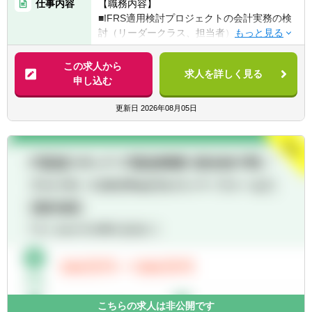
仕事内容
【職務内容】
入、あるいはIFRS適用（移行）業務の経験
■IFRS適用検討プロジェクトの会計実務の検
②監査法人・コンサルティング会社・ITベン
討（リーダークラス、担当者）
ダー等において、上記①記載内容における顧
・IFRS適用後の会計・開示方針や業務フロ
客企業へのサービス提供などの経験
ー、要件定義書などの成果物作成/関係部署と
この求人から
求人を詳しく見る
の検討や協議、ワーキンググループ運営含め
申し込む
【歓迎経験・スキル】
たPJマネジメント
■金融機関（特に銀行）での業務経験ある方
更新日
2026年08月05日
～銀行業の会計・システムは、一般的企業に
【キャリアイメージ】
比し特有の要素もあるため。なお、採用時に
■IFRS適用検討プロジェクトの即戦力として
ご希望確認のうえ、一定期間「財務企画部主
入社して頂くことが前提だが、プロジェクト
計室」にて銀行決算実務を経験したうえで、
終了後は本件後プロセスによる決算及び財務
プロジェクト参入とすることも検討可能です
業務をリードする人材として、主に同行の財
［実績有り］。
務領域（国内外）で活躍
■公認会計士、もしくはIFRSにて決算報告を
■経験の積み方は個人差があるが、最終的に
行う（あるいはIFRS移行中の）企業での経験
は主計室を始めとした財務領域のマネジメン
ある方
トへのキャリアパスあり
■日本語に加え、英語でのコミュニケーショ
ンが可能な方 ～必須要件ではありません
が、グローバルで進行中のプロジェクトのた
め、ご活躍頂く場が増えます。
こちらの求人は非公開です