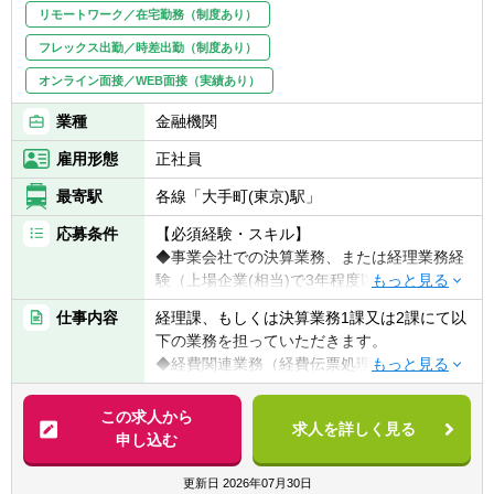
【組織】
・新しい知識を学ぶことに意欲的な方
リモートワーク／在宅勤務（制度あり）
所属は財務企画本部 経理部
・「言われたことをやる」だけでなく、自分
フレックス出勤／時差出勤（制度あり）
で考えて行動できる方
オンライン面接／WEB面接（実績あり）
※TOEICスコア未保有の方は、入社後TOEIC
業種
金融機関
スコアを取得いただきます
雇用形態
正社員
最寄駅
各線「大手町(東京)駅」
応募条件
【必須経験・スキル】
◆事業会社での決算業務、または経理業務経
験（上場企業(相当)で3年程度以上）
◆監査法人・税理士法人での業務経験
仕事内容
経理課、もしくは決算業務1課又は2課にて以
下の業務を担っていただきます。
【以下の経験あれば、なお可】
◆経費関連業務（経費伝票処理及び支払処
◆公認会計士、税理士資格あればなお可
理）
◆金融機関での就業経験不問
◆固定資産管理業務（有形・無形）及びリー
この求人から
◆税務関連業務従事経験が長ければなお可
求人を詳しく見る
ス取引関連業務
申し込む
◆組織のマネジメント経験あればなお可
◆日本会計基準及びIFRS会計基準に基づく決
◆有価証券報告書作成経験あればなお可
算業務
更新日
2026年07月30日
◆税務（法人税等）申告書作成経験あればな