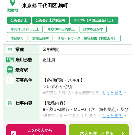
東京都 千代田区 麹町
勤務地
公認会計士
公認会計士試験合格
USCPA（米国公認会計士）
年間休日120日以上
年収1000万円以上
語学を活かす
未経験可
女性活躍中
リモートワーク／在宅勤務（制度あり）
業種
金融機関
雇用形態
正社員
最寄駅
応募条件
【必須経験・スキル】
▽いずれか必須
■監査法人等での金融機関監査・アドバイザ
リー経験
仕事内容
【職務内容】
■金融機関での内部監査業務経験
■三菱UFJ銀行・MUFG（含、海外拠点）及び
MUFGグループ各社を対象とする監査業務
【歓迎経験・スキル】
■リスクアセスメント及び監査計画の立案
▽以下のいずれかの条件を満たせば尚可
■経営陣や本部各部に対し、経営戦略や業務
この求人から
■金融機関での監査業務経験があり、公認内
求人を詳しく見る
改善に向けた助言を提供