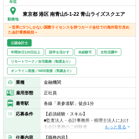
▽社会人年数3～15年の場合
年収
模なものになります。財務会計・決算業務や
■金融機関（特に銀行）での業務経験ある方
関連システムの開発・導入に関わった経験の
・銀行業の会計・システムは、一般的企業に
東京都 港区 南青山5-1-22 青山ライズスクエア
ある方にとり、キャリアの大きなプラスとな
勤務地
比し特有の要素もあるため。なお、採用時に
ります。
ご希望確認のうえ、一定期間「財務企画部主
～世界に5つしかない国際ライセンスを持つカード会社での海外取引含め
■経験・年齢等により、今後考えられるキャ
た会計業務統括～
計室」にて銀行決算実務を経験したうえで、
リアパスは様々ですが、財務領域のマネジメ
プロジェクト参入とすることも検討可能です
ントなど、各人に応じて将来のフィールドを
公認会計士
［実績有り］。
広げていくことが可能です。
■公認会計士、もしくはIFRSにて決算報告を
年間休日120日以上
語学を活かす
未経験可
女性活躍中
行う（あるいはIFRS移行中の）企業での経験
リモートワーク／在宅勤務（制度あり）
【キャリアパス】
ある方
入社後はプロジェクトメンバーとして業務を
オンライン面接／WEB面接（実績あり）
■日本語に加え、英語でのコミュニケーショ
進め、中長期的には会計関連分野ないしITシ
ンが可能な方
業種
金融機関
ステム関連分野（いずれも企画業務含む）の
・必須要件ではありませんが、グローバルで
プロフェッショナル（含むマネジメント）と
進行中のプロジェクトのため、ご活躍頂く場
雇用形態
正社員
してのキャリア形成を想定しています。ま
が増えます。
た、30歳前後までの方には、海外で業務経験
最寄駅
各線「表参道駅」徒歩1分
を積める可能性も、面接時に積極的に説明し
応募条件
【必須経験・スキル】
ています（それ以降の年齢でも関連分野にお
■監査法人・会計事務所・税理士法人におけ
いて海外転勤の可能性はありますが、プロジ
る会計業務のご経験者
ェクトに一定期間関与したうえでの転勤を前
■企業会計原則、会計基準・会社法・税法に
提とすると、ポスト・機会は減少します）。
仕事内容
【職務内容】