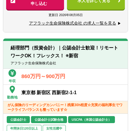
求人を詳しく見る
今後同社が目指す目標である、2029年3月期
【具体的には】
申し込む
■口頭、書面による優れたプレゼンテーショ
における売上高2.5兆円、営業利益2,500億円
■日米両報の会計基準に基づく決算業務、決
ン能力や対人コミュニケーション能力を有す
の達成にむけ、「オーガニック（自律）成
算報告業務
更新日
2026年08月05日
ること
長」と「積極的なM&A」を両輪で行ってまい
■会計処理方針案の検討・策定
■Microsoft Officeの業務ソフトウェアに精通
アフラック生命保険株式会社 の求人一覧を見る
ります。
■会社法及び保険業法に基づく監督官庁なら
していること
びに生保協会への提出資料作成
【積極的な海外進出】
■外部及び内部監査対応
【歓迎経験・スキル】
同社は世界シェアNo.1の製品を多数有する国
■金融庁検査・内部統制対応
■公認会計士（JICPA）、米国公認会計士
経理部門（投資会計）｜公認会計士歓迎！リモート
内屈指のグローバルメーカーです。世界27ヶ
■財務報告に関する日米の関係部門との調
（CPA）又は税理士の資格、あるいは同等の
ワークOK！フレックス！ ※新宿
国で93製造拠点を展開。グループ全体の生産
整・統合を主導又は補佐
資格
高に占める海外比率は約9割となります。
■決算の業務プロセス改善等の各種社内プロ
アフラック生命保険株式会社
■英語でのコミュニケーション能力があるこ
ジェクトの主導・補佐 など
と（ビジネスレベル）
【働く環境／新オフィスの紹介】
860万円～900万円
■SAP等のERPシステムに精通していること
2023年3月にミネベアミツミ東京本部を移転
年収
【ポジションの魅力】
■会計システム導入プロジェクト・新会計基
致しました。
■日米両方の会計基準に基づく保険会社の決
準適用プロジェクト等をリードした経験があ
東京都 新宿区 西新宿2-1-1
汐留エリアには27階建ての自社ビルとして
算業務、決算報告業務を経験できます
ること
勤務地
「東京クロステックガーデン」を構え、これ
■業務プロセスの改善等の各種社内プロジェ
■英語圏での駐在・業務経験があること
がん保険のリーディングカンパニー！残業30h程度☆充実の福利厚生でワ
まで以上に新たな技術の創出が叶う環境を整
クトに参画することができます
ークライフバランスも整っています☆
備いたしました。
■US親会社とコミュニケーションを取って業
【求める人物像】
社員同士のコミュニケーションが活発に生ま
務を行うため、グローバルな業務に関与いた
公認会計士
公認会計士試験合格
USCPA（米国公認会計士）
■非喫煙者もしくは入社時点で喫煙されな
れるよう、オフィスのレイアウトには工夫を
だけます
い・禁煙する意志がある方
年間休日120日以上
女性活躍中
こらしています。