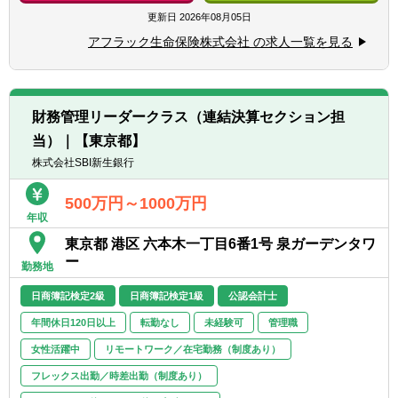
（CPA）の資格、証券アナリスト又はCFAの
資会計に係る内部統制対応 など
更新日
2026年08月05日
資格、あるいは同等の資格
＜レポーティングチーム＞
■英語でのコミュニケーション能力があるこ
アフラック生命保険株式会社 の求人一覧を見る
■投資資産に係る各種財務報告業務
と（ビジネスレベル）
＜会計チーム／外部委託資産チーム＞
■SAP等のERPシステムに精通していること
■投資資産に係る決算業務
■内部管理資産・ヘッジ会計に関する管理、
（※）同社は「『生きる』を創るリーディン
財務管理リーダークラス（連結決算セクション担
投資会計に係るシステム開発・保守に関する
グカンパニー」として、そして何よりも社員
当）｜【東京都】
業務
の健康維持・増進のために、「2028年までに
■区分経理・責任準備金対応債券に関する管
株式会社SBI新生銀行
社員の喫煙率を０％にする」ことを目指し
理
て、禁煙を促進する取り組みを強化していま
＜バリュエーションチーム＞
500万円～1000万円
す。上記背景より入社時点で非喫煙者である
年収
■投資資産に係る時価評価業務（私募債・ブ
ことを募集要項に記載しています。
ローカー時価等の検証を含む）
東京都 港区 六本木一丁目6番1号 泉ガーデンタワ
ー
勤務地
【ポジションの魅力】
■日本基準に基づく保険会社の投資資産に係
日商簿記検定2級
日商簿記検定1級
公認会計士
る決算、財務報告業務を経験できます
年間休日120日以上
転勤なし
未経験可
管理職
■業務プロセスの改善等の各種社内プロジェ
クトに参画することができます
女性活躍中
リモートワーク／在宅勤務（制度あり）
■US親会社とコミュニケーションを取って業
フレックス出勤／時差出勤（制度あり）
務を行うため、グローバルな業務に関与いた