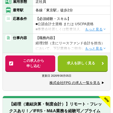
雇用形態
正社員
最寄駅
各線「東京駅」徒歩2分
応募条件
【必須経験・スキル】
■公認会計士資格 または USCPA資格
■事業会社若しくは監査法人、税理士法人、
会計事務所等での経理実務経験（10年以上）
仕事内容
【職務内容】
■法人税・消費税等に関する税金計算実務経
経理2部（主にリースファンド会計を担当）
験
において、下記業務をご担当いただきます。
■チームの成長を導くマネジメント・リーダ
ーシップ経験
【具体的には】
この求人から
求人を詳しく見る
■本型オペレーティング・リースの特別目的
申し込む
【歓迎経験・スキル】
会社（SPC）に関する実務（経理処理のみな
■税務申告書作成やＳＰＣ会計の業務経験
らず、会社設立から投資家への報告書作成、
更新日
2026年08月05日
■業務・事務処理に関してシステム導入やツ
税務申告に至るまで）
ール活用による業務効率化等を実現した経験
株式会社FPG の求人一覧を見る
■チームメンバーの指導・育成、業務の進捗
■金融商品取引法の開示業務経験
管理を通じた組織体制の強化
■新規金融商品の組成支援を含む経理全般に
【求める人物像】
関する管理業務の推進
■自発的に業務を推進し、組織の目標に対し
【経理（連結決算・制度会計）】リモート・フレッ
て高い意識を持つ方
クスあり！／IFRS・M&A業務を経験可／プライム
【仕事の魅力】