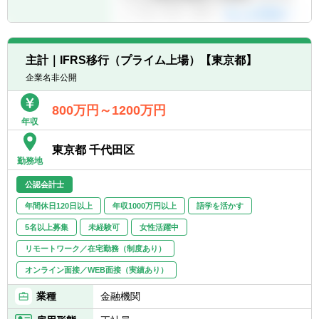
■グループ内に多様な事業をもつため、様々
な会計課題・会計処理を経験することで、幅
広い会計専門性を身に着けることができま
す。
主計｜IFRS移行（プライム上場）【東京都】
■経営管理の実践として、単なる決算・会計
処理の対応にとどまらない、経営方針や取組
企業名非公開
みを理解したうえでの最適な会計処理の検討
が求められるため、高い次元での会計専門性
800万円～1200万円
年収
が身に着くと共に、将来的な業務の幅も広が
ります。
東京都 千代田区
勤務地
【職場の雰囲気】
■半数が会計専門性を保有するキャリア入社
公認会計士
者で構成されており、様々な経歴やスキルを
年間休日120日以上
年収1000万円以上
語学を活かす
持つ専門家同士で高め合うことができる組織
です。
5名以上募集
未経験可
女性活躍中
■リモートワークの活用で決算繁忙期の負担
リモートワーク／在宅勤務（制度あり）
を軽減する一方で、繁忙期以外は対面でのコ
オンライン面接／WEB面接（実績あり）
ミュニケーションの深化を積極的に推奨して
います。
業種
金融機関
■IRや法務・人事部門、事業部門との連携・
協働も多く、会計以外の知見を高める機会も