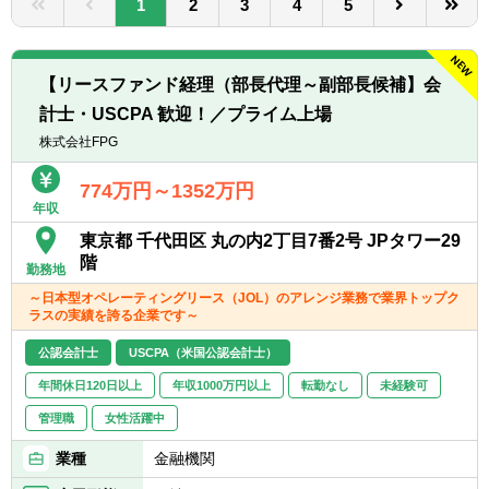
1
2
3
4
5
転職お役立ち情報
ご利用ガイド
【リースファンド経理（部長代理～副部長候補】会
非公開求人とは？
計士・USCPA 歓迎！／プライム上場
株式会社FPG
サービス紹介
774万円～1352万円
転職お役立ち情報
年収
業界情報
東京都 千代田区 丸の内2丁目7番2号 JPタワー29
階
勤務地
求人情報
～日本型オペレーティングリース（JOL）のアレンジ業務で業界トップク
ラスの実績を誇る企業です～
公認会計士
USCPA（米国公認会計士）
年間休日120日以上
年収1000万円以上
転勤なし
未経験可
管理職
女性活躍中
業種
金融機関