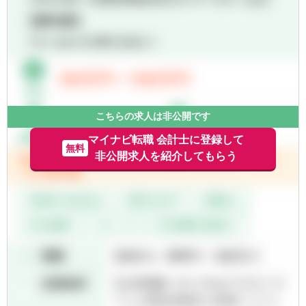
■IFRS連結決算、グループ施策（M&A・再編
等）の会計課題に対応できる専門知識を有す
るエキスパートの体制強化
【担当業務と役割】
■上場会社としての決算発表・法定開示に必
要なグループ連結決算（IFRS）の全体進捗管
理、組織全体の業務効率化推進、グループ重
こちらの求人は非公開です
要会計論点対応（課題把握・解決策検討・監
査法人調整等）において中心的役割を担う
マイナビ転職 会計士に登録して
無料
■将来の組織責任者候補としても期待
非公開求人を紹介してもらう
【具体的な仕事内容】
■グループ連結決算業務の実務取り纏め
┗全体進捗管理
┗高難度連結話題対応
┗業務見直し効率化推進等
■グループ経営方針や取組み、事業内容を十
分に理解したうえでの最適な会計処理検討、
監査法人との協議
【この仕事を通じて得られること】