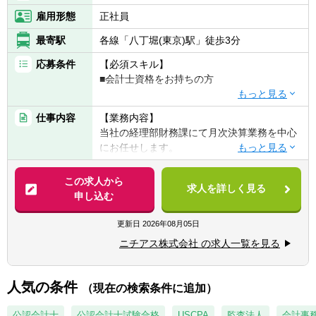
雇用形態
正社員
最寄駅
各線「八丁堀(東京)駅」徒歩3分
応募条件
【必須スキル】
■会計士資格をお持ちの方
【歓迎スキル】
仕事内容
【業務内容】
■会計事務所や税理士事務所出身の方
当社の経理部財務課にて月次決算業務を中心
※上場企業でのご経験は問いません。
にお任せします。
【企業担当の推しポイント】
【詳細】
この求人から
■年間休日128日ときちんとお休みも取れる環
求人を詳しく見る
■単体・連結決算業務
申し込む
境です。
■開示書類の作成（決算短信、四半期報告
離職率約3%という数値にも働きやすさが表
書、有価証券報告書）
更新日
2026年08月05日
れており、今回の転職で長期に渡り働ける企
■税金計算・申告
業への転職をお考えの方には大変お勧めでき
ニチアス株式会社 の求人一覧を見る
■月次業務
る企業です。
■国内外の拠点、子会社への経理指導と支
社、工場、営業とのやりとり
人気の条件
■製造業界の幅広い企業との取引があり、事
（現在の検索条件に追加）
※ご経験に応じて業務を決定致します。これ
業のリスク分散ができております。創業120
らの業務を財務課のメンバーで分担・協力し
公認会計士
公認会計士試験合格
USCPA
監査法人
会計事
年以上となった現在も、利益率10％以上をキ