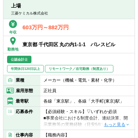
■業務効率の向上に関して、高い意識で仕事
■業容拡大中の上場企業（東証プライム市
上場
に取り組むことができる方
場）で、専門性を高めることができる環境で
三菱ケミカル株式会社
■チーム全体を牽引し、変化に柔軟に対応で
す。
きる方
■リースファンド会計を担当する経理2部で中
603万円～882万円
■改善提案を行い、組織の成長に貢献できる
核的な役割を担い、若手社員の育成を通じて
年収
方
組織の成長に直接貢献できます。
■協調性がありコミュニケーション能力が高
■ＳＰＣ会計や信託会計など幅広い金融商品
東京都 千代田区 丸の内1-1-1 パレスビル
い方
勤務地
に関する会計知識や税務知識を深めることが
できます。
公認会計士
年間休日120日以上
リモートワーク／在宅勤務（制度あり）
【配属部署】
■経理２部 9名（男性：4名、女性：5名）
業種
メーカー（機械・電気・素材・化学）
雇用形態
正社員
最寄駅
各線「東京駅」、各線「大手町(東京)駅」
応募条件
【必須経験・スキル】▽いずれか必須
■事業会社における制度会計、連結決算、開
示業務等の実務経験（目安5年以上）
■監査法人における会計監査業務の経験（目
仕事内容
【職務内容】
安5年以上）