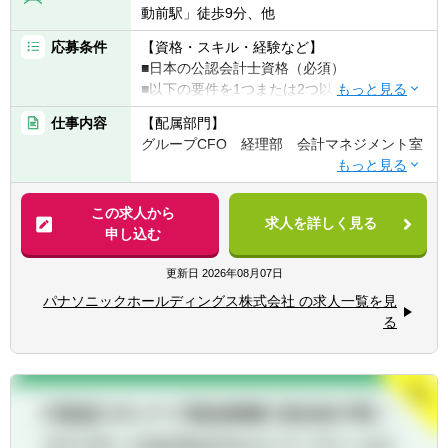
動前駅」徒歩9分、他
応募条件
【資格・スキル・経験など】
■日本の公認会計士資格（必須）
■以下の要件を1つまたは2つ以上満たすこと
が望ましい
仕事内容
【配属部門】
┗大手監査法人（BIG4）におけるマネージャ
グループCFO 経理部 会計マネジメント室
ー相当以上の経験
┗上場会社（IFRS採用会社）本社における連
【職務内容】
結決算責任者または高度会計分野での豊富な
■会計マネジメント室のミッション
この求人から
経験
求人を詳しく見る
同社グループは事業会社制のもと多くの事業
申し込む
┗高い英語コミュニケーション能力
をグローバルに展開しています。その中で、
上場会社として市場とのコミュニケーション
更新日
2026年08月07日
【人柄・コンピテンシー】
に不可欠なグループ連結決算・法定開示を担
■高いコミュニケーション能力と積極性で、
パナソニックホールディングス株式会社 の求人一覧を見
う部門として、私たちの組織は、会計専門性
早期に業務をキャッチアップできる方
る
をフルに発揮して、会計ガバナンス（正しい
■あらゆる業務、場面において合理的思考が
決算・正しい開示）を担保し、事業経営のお
できる方
役立ちに貢献していくことがミッションで
■自己観照能力の高い方
す。
【募集背景】