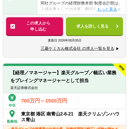
同社グループの経理財務本部 制度会計部は、
■語学力：社内外の関係者と、メールや会話
上場企業としての決算・開示業務を担うとと
等を通じて英語でコミュニケーションがとれ
もに、グループ全体の事業活動を適切に「数
ること
字」という形で社会へ発信する役割を担って
この求人から
求人を詳しく見る
います。
申し込む
【歓迎経験・スキル】
■公認会計士
【具体的には】
更新日
2026年08月05日
■IFRS適用企業における制度会計業務経験
三菱ケミカルグループ・三菱ケミカルの制度
■上場企業における連結決算・開示業務経験
三菱ケミカル株式会社 の求人一覧を見る
会計関連業務を担当いただきます。
■有価証券報告書、決算短信等の作成経験
また、単なる決算・開示業務に留まらず、新
■会計方針の策定・運用経験
たな会計基準への対応や会計方針の検討、事
■新会計基準導入プロジェクトへの参画経験
業部門や経営層との協働を通じて、グループ
■M&A、事業再編、組織再編等に伴う会計論
【経理／マネージャー】楽天グループ／幅広い業務
全体に影響を与える制度会計上の課題解決に
点の検討経験
をプレイングマネージャーとして担当
も携わっていただきます。
■監査法人との協議・折衝経験
中長期的には、ご本人の適性・キャリアイメ
楽天証券株式会社
■海外子会社を含むグローバル会計業務経験
ージも踏まえ、制度会計に限定せず、経営管
理・事業管理・財務などの領域も含めた経
700万円～1500万円
年収
理・財務部門内でのご活躍を想定していま
す。
東京都 港区 南青山2-6-21 楽天クリムゾンハウ
■IFRS連結決算
ス青山
勤務地
■会社法決算
～楽天グループ金融事業の中核企業～財務経理部で幅広い経験が積めま