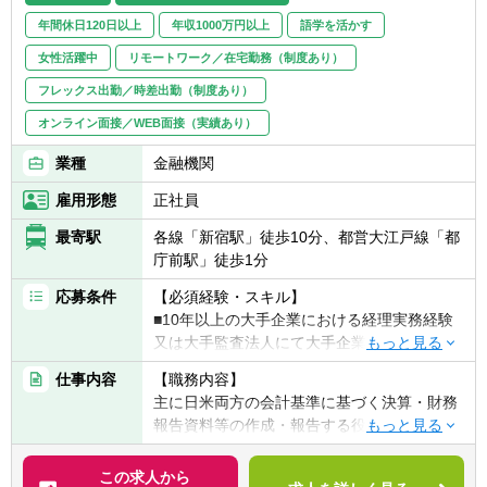
だきますが、繁閑の状況によってはお互いの
年間休日120日以上
年収1000万円以上
語学を活かす
チームをフォローしあうこともあり、協力的
な風土でもあります。
女性活躍中
リモートワーク／在宅勤務（制度あり）
フレックス出勤／時差出勤（制度あり）
＜会社の特徴＞
オンライン面接／WEB面接（実績あり）
【更なる成長を続けるカギ ～オーガニック
成長×M＆A成長～】
業種
金融機関
同社は1951年に日本で初めてのミニチュアベ
アリング専業メーカーとして誕生し、この約
雇用形態
正社員
70年間、積極的なM&Aを経て企業を拡大して
最寄駅
各線「新宿駅」徒歩10分、都営大江戸線「都
まいりました。
庁前駅」徒歩1分
べアリングに代表される超精密機械加工部品
から、モーターやセンサー、半導体など、幅
応募条件
【必須経験・スキル】
広い先端技術により高精度な製品を世界に供
■10年以上の大手企業における経理実務経験
給しており、
又は大手監査法人にて大手企業向けの会計監
家庭やオフィス、インフラなどあらゆるシー
査又は会計アドバイザリー経験、あるいは同
ンで取り入れられ、人々が生活するのに欠か
仕事内容
【職務内容】
等の経験
せない、唯一無二の「相合」精密部品メーカ
主に日米両方の会計基準に基づく決算・財務
■日本会計基準及び米国会計基準の実務に精
ーです。
報告資料等の作成・報告する役割を担ってい
通していること
売上高は、2022年3月期においては1兆円を達
ます。
■優れたリーダーシップ・スキルを有し、チ
成し、9期連続で過去最高を更新中。
この求人から
ーム構築・人材育成を達成できること