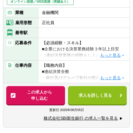
オンライン面接／WEB面接（実績あり）
だけます
業種
金融機関
雇用形態
正社員
最寄駅
応募条件
【必須経験・スキル】
■企業における決算業務経験３年以上目安
（連結決算業務の経験もしくは監査法人勤務
等における連結会計に関する知見）
仕事内容
【職務内容】
■簿記2級以上相当の会計税務資格
■連結決算全般
■ネイティブレベルの日本語力
・銀行及びグループ各社の投融資案件、M&A
等に係る会計面での対応
【歓迎経験・スキル】
・連結財務諸表等開示書類の作成
この求人から
■IFRSに関する知見
求人を詳しく見る
・連結判定
申し込む
■税理士
・親会社（SBI HD：IFRS適用会社）のため
■銀行業（もしくは金融業）での決算業務経
のIFRS関連対応（IFRS調整用データ作成
更新日
2026年08月05日
験
等）
■英語力
株式会社SBI新生銀行 の求人一覧を見る
なお、同行グループ自身におけるIFRS導入は
未定です。
【求める人物像】