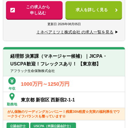
・IFRS
―税務申告関連
この求人から
・M&Aにおける監査
求人を詳しく見る
―企業買収にかかる企業結合会計・PPA・の
申し込む
・企業価値評価
れん評価等
・アドバイザリー
―各種プロジェクトの推進
更新日
2026年08月05日
＜歓迎＞
ミネベアミツミ株式会社 の求人一覧を見る
＜募集背景＞
■英語対応が可能な方
売上2.5兆円への成長を目指す同社は、企業買
収や海外展開を積極的に行っており、今後の
成長を支える熱意のある積極的な経理スタッ
経理部 決算課（マネージャー候補）｜JICPA・
フを募集しております。
USCPA歓迎！フレックスあり！ 【東京都】
＜経験できること＞
アフラック生命保険株式会社
専門のご経験を活かし、経理職としてのスキ
ルアップが可能です。
1000万円～1250万円
年収
＜部署構成について＞
東京都 新宿区 西新宿2-1-1
東京本部の経理部としては総勢約40名おり、
勤務地
その中でも、①税務②決算・開示③会計、ほ
がん保険のリーディングカンパニー！残業30h程度☆充実の福利厚生でワ
か各プロジェクト推進のチームで構成されて
ークライフバランスも整っています☆
います。
まずは、ご担当業務に応じチームに所属いた
公認会計士
USCPA（米国公認会計士）