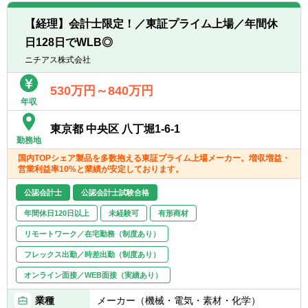
■会計に関する高度な専門知識と業務経験を
【配属部署について】
有する方
【経理】会計士限定！／東証プライム上場／年間休
■財務管理部
■金融業に関する造詣を有する方
日128日でWLB◎
グループ財務管理部は、同行及びグループ会
■多様性に富む業務に積極的に取り組んでい
社の経理、決算業務、税務業務、並びに関連
ニチアス株式会社
くチャレンジ精神をお持ちの方
する金融庁等への各種報告を主な業務とし、
■リーダーシップをお持ちの方
連結決算、国際会計基準推進室、総括、税
530万円～840万円
年収
務、銀行経理、アプラス経理、新生フィナン
シャル経理、昭和リース経理の8セクション
東京都 中央区 八丁堀1-6-1
で構成されています。
勤務地
国内TOPシェア製品を多数抱える東証プライム上場メーカー。増収増益・
【働き方】
営業利益率10%と業績が安定しております。
■フレックスタイム制適用部署であり、柔軟
な働き方が可能です。（コアタイム11:00～
公認会計士
公認会計士試験合格
14:00）
年間休日120日以上
未経験可
有形商材
リモートワーク／在宅勤務（制度あり）
フレックス出勤／時差出勤（制度あり）
オンライン面接／WEB面接（実績あり）
業種
メーカー（機械・電気・素材・化学）