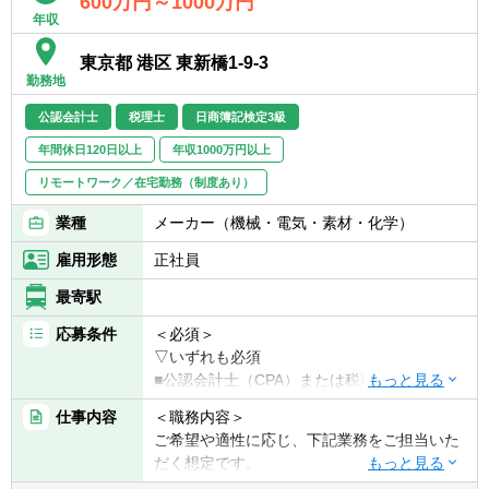
600万円～1000万円
年収
東京都 港区 東新橋1-9-3
勤務地
公認会計士
税理士
日商簿記検定3級
年間休日120日以上
年収1000万円以上
リモートワーク／在宅勤務（制度あり）
業種
メーカー（機械・電気・素材・化学）
雇用形態
正社員
最寄駅
応募条件
＜必須＞
▽いずれも必須
■公認会計士（CPA）または税理士（財務諸
表科目の合格者でも可）
仕事内容
＜職務内容＞
■監査法人にて事業会社向けの監査経験を有
ご希望や適性に応じ、下記業務をご担当いた
する方
だく想定です。
■下記いずれかのご経験をお持ちの方
―決算業務（連結・単体）、開示資料作成