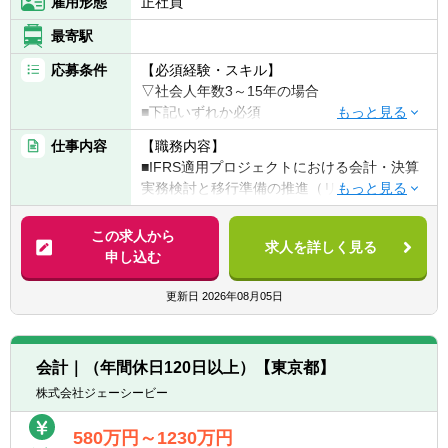
雇用形態
正社員
豊富にあります
最寄駅
【キャリアパス】
応募条件
【必須経験・スキル】
■経営に役立つ唯一無二の専門家としてさら
▽社会人年数3～15年の場合
に上位のエキスパート職を目指す
■下記いずれか必須
■高度の会計専門性と組織マネジメント能力
①大手事業会社での財務会計業務、もしくは
を兼ね備えることで組織責任者を目指す
仕事内容
【職務内容】
会計関連システム（含むERP）の開発・導
■会計専門性に加え、事業経営に対する深い
■IFRS適用プロジェクトにおける会計・決算
入、あるいはIFRS適用（移行）業務の経験
知見、英語コミュニケーション能力を兼ね備
実務検討と移行準備の推進（リーダークラ
②監査法人・コンサルティング会社・ITベン
えることで海外の経理責任者を目指す
ス、担当者）
ダー等において、上記①記載内容における顧
・IFRS適用後の会計・開示方針や業務フロー
この求人から
客企業へのサービス提供などの経験
求人を詳しく見る
の検討、必要なシステム開発における要件定
申し込む
義書などの成果物作成と進捗管理、関係部署
▽社会人年数15年超の場合
との検討や協議・ワーキンググループ運営含
更新日
2026年08月05日
必須要件・歓迎要件とも上記「3～15年の場
めたプロジェクトマネジメント
合」と同様ですが、①②での業務経験の豊富
・また、IFRS適用にともなう業務・ビジネス
さ、歓迎要件の充足有無、業務マネジメント
への影響など、大局的な検討も推進
経験の有無などを、総合的に勘案させていた
会計｜（年間休日120日以上）【東京都】
だきます。
株式会社ジェーシービー
【魅力】
■MUFGグループを横断して行っております
【歓迎経験・スキル】
580万円～1230万円
ので、会計関連のプロジェクトとしては大規