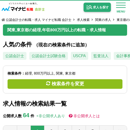
求人を探す
MENU
公認会計士の転職・求人 マイナビ転職 会計士
求人検索
関東の求人
東京都の
関東,東京都の経理,年収800万円以上の転職・求人情報
人気の条件
（現在の検索条件に追加）
公認会計士の求人
公認会計士
公認会計士試験合格
USCPA
監査法人
会計事
監査法人の求人
検索条件：
経理
800万円以上
関東
東京都
公認会計士試験合格向けの求人
検索条件を変更
USCPA（米国公認会計士）の求人
求人情報の検索結果一覧
女性会計士の転職
64
公開求人数
件
+非公開求人あり
非公開求人とは
個別転職相談会・セミナー