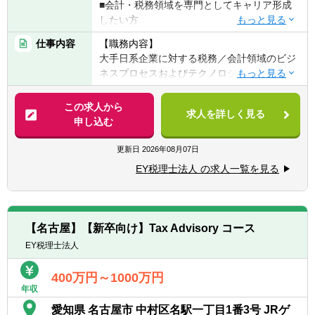
■会計・税務領域を専門としてキャリア形成
したい方
■ITスキルに興味・関心がある方
仕事内容
【職務内容】
大手日系企業に対する税務／会計領域のビジ
【歓迎条件・スキル】
ネスプロセスおよびテクノロジーコンサルテ
■公認会計士試験の受験経験がある方
ィング
■会計事務所・税理士法人等でのインターン
この求人から
経験がある方
求人を詳しく見る
【具体的には】
申し込む
■英語でのコミュニケーションに自信がある
■税務部門の戦略策定・グローバル税務ガバ
方
ナンス構築支援
更新日
2026年08月07日
■会計資格をお持ちの方（税理士、会計士、
■税務プロセス変革およびテクノロジー導入
USCPA、簿記など）
EY税理士法人 の求人一覧を見る
（プロジェクト構想策定・PMOを含む）
■EPMソリューション（Tagetik等）導入支援
【求める人物像】
■Microsoftソリューション
税務・会計の専門性とテクノロジーを掛け合
（SharePoint/Power Platform等）導入支援
わせ、税務業務や組織の在り方そのものを進
【名古屋】【新卒向け】Tax Advisory コース
■税務ソリューションパッケージ
化させたい方を求めています。
EY税理士法人
（THOMSONREUTERS ONESOURCE等）
業務プロセスやデータ、システムまで含めて
を活用した税務サービスの企画・開発・導入
全体を捉え、「兆しをとらえ、未来をひら
400万円～1000万円
支援
く」変革を実現したい方に適したコースで
年収
■データ分析技術（機械学習・生成AI・ETLツ
す。
愛知県 名古屋市 中村区名駅一丁目1番3号 JRゲ
ール・BIツール等）及びチャットボットの税
新しいテクノロジーや業務改革に関心を持