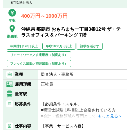
EY税理士法人
歩先から支える存在を目指す方を歓迎しま
【入社後の業務イメージ】
す。
■入社後は先輩社員やチームの指導のもと、
400万円～1000万円
未知のテーマや複雑な課題に対しても、自ら
年収
実務補助からスタート
学び、仮説を立て、周囲と協働しながら前に
■実務を通じて基礎知識を身につけ、段階的
沖縄県 那覇市 おもろまち一丁目3番12号 ザ・テ
進める主体性が重要です。多様なバックグラ
に専門性の高い業務に関与
ラスオフィス & パーキング 7階
ウンドを持つメンバーとのチーミングを通
勤務地
■若手のうちから国際案件や複数部門が関わ
じ、変化を前向きに捉えながら成長できる方
るプロジェクトを経験可能
年間休日120日以上
年収1000万円以上
語学を活かす
に適したコースです。
リモートワーク／在宅勤務（制度あり）
■税務・会計の知見を生かし、企業の経営課
フレックス出勤／時差出勤（制度あり）
題解決に関わりたい方
■複雑な情報を整理・分析し、論点を構造的
業種
監査法人・事務所
に考えられる方
雇用形態
正社員
■未知のテーマにも臆せず、主体的に学び続
けられる方
最寄駅
■グローバル案件やクロスボーダー業務に関
心がある方
応募条件
【必須条件・スキル」
■変化の中で自らを革新し、価値を生み出し
■税理士試験 1科目以上合格されている方
たい方
■会計・税務領域を専門としてキャリア形成
したい方
仕事内容
【事業・サービス内容】