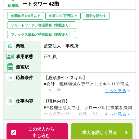
ートタワー 42階
務プロセスへの導入・運用支援
勤務地
ち、学び続けながら価値創出に挑戦できるこ
とが重要です。
年間休日120日以上
年収1000万円以上
語学を活かす
税務・IT・ビジネスなど異なる専門性を持つ
リモートワーク／在宅勤務（制度あり）
メンバーとチーミングし、チームとして成果
を生み出せる方を歓迎します。
フレックス出勤／時差出勤（制度あり）
■税務・会計に関心を持ち、テクノロジーを
業種
監査法人・事務所
活用した業務変革に挑戦したい方
雇用形態
正社員
■業務プロセスやデータの流れを俯瞰し、課
題を構造的に捉えられる方
最寄駅
■AI、RPA、BIなどの新しい技術に興味を持
応募条件
【必須条件・スキル】
ち、学び続けられる方
■会計・税務領域を専門としてキャリア形成
■専門の異なるメンバーと協働し、橋渡し役
したい方
として価値を発揮できる方
■現状にとどまらず、より良い税務の未来を
仕事内容
【職務内容】
【歓迎条件・スキル】
自ら考え、形にしていきたい方
EY税理士法人では、グローバルに事業を展開
■英語でのコミュニケーションに自信がある
する企業に対し、税務・会計に関する課題を
方
総合的な視点から支援しています。
■税理士試験、公認会計士試験、USCPAなど
この求人から
の学習経験がある方
求人を詳しく見る
【具体的には】
申し込む
■複雑な情報を整理し、論点を構造化して説