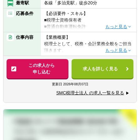
最寄駅
各線「多治見駅」徒歩20分
応募条件
【必須要件・スキル】
■税理士資格保有者
■普通自動車運転免許
仕事内容
【業務概要】
【求める人物像】
税理士として、税務・会計業務全般をご担当
■明るく誠実な姿勢で取り組める方
頂きます。
■勉強意欲が高い人
■中小企業の成長に貢献したいと思っている
【業務詳細】
この求人から
方
求人を詳しく見る
■法人税務 ■個人税務 ■資産税業務 ■税務
申し込む
■新しい取り組みを受け入れられる方
コンサルティングなど
当社の得意分野として、
更新日
2026年08月07日
■MAS監査 ■キャッシュフロー改善 ■相
SMC税理士法人 の求人一覧を見る
続・事業承継 ■融資相談 ■経営計画作成
などがあり、全ての業務に携わっていただく
わけではございませんが、キャリアパスとし
て上記の専門性を付けていただくことが可能
です。
【会計ソフト】