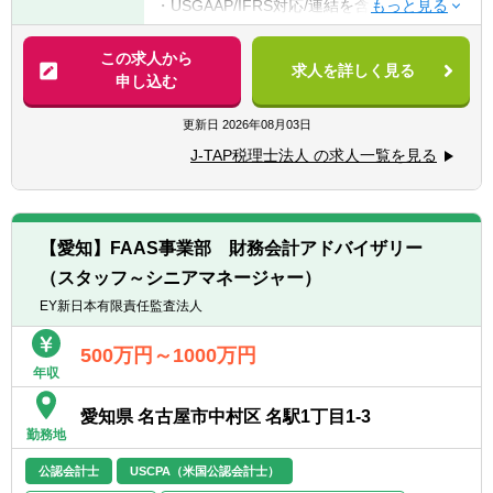
・USGAAP/IFRS対応/連結を含む決算業務
士or 公認会計士試験短答合格者（実務経験な
・各種任意/法定監査
しでも歓迎）
・税務顧問（税務相談）
この求人から
求人を詳しく見る
・法人税/消費税/償却資産税の申告代行
申し込む
【求める人材】
・入出金、記帳、給与計算等事務代行
■ 謙虚さと素直さがある方（コミュニケーシ
・資産税（相続対策）コンサルティング
更新日
2026年08月03日
ョンと協力）
■コミュニケーション能力が高く人と信頼関
J-TAP税理士法人 の求人一覧を見る
■税務支援（スポット）
係を構築できる方（コミュニケーションと協
・個人/相続の申告代行
力）
・税務面の調査（税務DD）
■悪いことも含めあらゆる事象を自己成長機
・組織再編ストラクチャーの検討/実行支援
会だと捉えることができる（主体性）
【愛知】FAAS事業部 財務会計アドバイザリー
■成長意欲が高い（プロフェッショナリズ
（スタッフ～シニアマネージャー）
※経験スキルによってお任せする業務は異な
ム）
ります。
EY新日本有限責任監査法人
＜在宅勤務について＞
業務に慣れていただくまでは基本的に出社い
500万円～1000万円
年収
ただく前提となり、慣れてきてから最大週1
～2日のリモートワークが可能です。
愛知県 名古屋市中村区 名駅1丁目1-3
勤務地
公認会計士
USCPA（米国公認会計士）