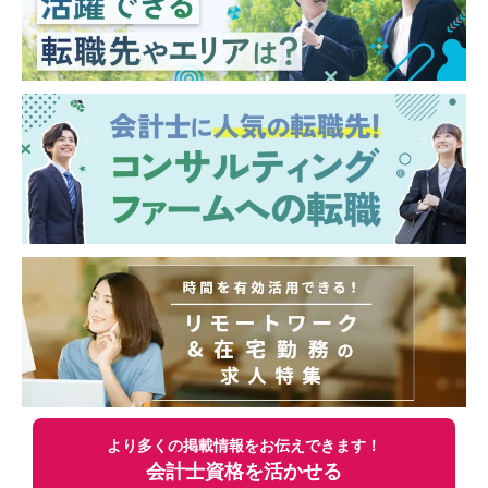
り組める方
■複雑な税務論点を整理し、分かりやすく伝
える力を身につけたい方
■法改正や制度変更を前向きに捉え、継続的
に自己研鑽できる方
■周囲と協働し、クライアントに寄り添いな
がら最適解を追求できる方
より多くの掲載情報をお伝えできます！
会計士資格を活かせる