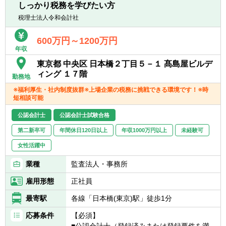
しっかり税務を学びたい方
・一部ではなくクライアントの税務に一環し
て携わることができます。
税理士法人令和会計社
600万円～1200万円
年収
東京都 中央区 日本橋２丁目５－１ 髙島屋ビルデ
ィング １７階
勤務地
※福利厚生・社内制度抜群※上場企業の税務に挑戦できる環境です！※時
短相談可能
公認会計士
公認会計士試験合格
第二新卒可
年間休日120日以上
年収1000万円以上
未経験可
女性活躍中
業種
監査法人・事務所
雇用形態
正社員
最寄駅
各線「日本橋(東京)駅」徒歩1分
応募条件
【必須】