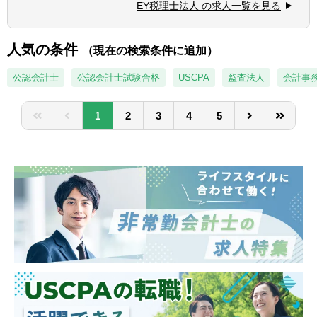
明できる方
EY税理士法人 の求人一覧を見る
■上記の法人クライアントに対する税務顧
■多様なメンバーと協働した経験がある方
問・税務相談その他の税務アドバイス
■上記の法人クライアントに対する税務調査
人気の条件
【求める人物像】
（現在の検索条件に追加）
対応
税務の専門性を着実に磨きながら、クライア
■外国税額控除・タックスヘイヴン税制等の
公認会計士
公認会計士試験合格
USCPA
監査法人
会計事
ントや社会から長く信頼される税理士を目指
国際課税制度に係る各種アドバイス
したい方を求めています。EY税理士法人が大
■組織再編成・連結納税制度に係る各種アド
切にする「正しいことを、正しく行う」とい
1
2
3
4
5
バイス など
う姿勢のもと、税務コンプライアンスを通じ
て企業活動の基盤を支えたい方に適したコー
スです。
制度を正確に理解するだけでなく、その背景
や論点を捉え、クライアントにとっての最適
解を考え抜く姿勢が求められます。変化の多
い税務環境においても、「兆しをとらえ、未
来をひらく」というミッションを意識し、学
び続けながら専門性を深化させられる方を歓
迎します。
■税理士としてのキャリアを明確に志し、税
務の専門性を深めていきたい方
■正確性・責任感を持ち、粘り強く業務に取