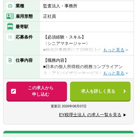
業種
監査法人・事務所
雇用形態
正社員
最寄駅
応募条件
【必須経験・スキル】
〈シニアマネージャー〉
■他会計事務所にて10年以上の上記業務内容
の経験あり
仕事内容
【職務内容】
■日本語：ビジネスレベル
■日本の個人所得税の税務コンプライアン
■英語：TOEIC 860点以上を目安として英語
ス・アドバイザリーサービスおよび関連サー
の読み書きに苦労しないレベル
ビス
■Microsoft Excel・Word・Powerpointの使用
この求人から
経験
求人を詳しく見る
【具体的には】
申し込む
▽日本企業および外資系企業海外赴任者（日
〈マネージャー〉
本→海外、海外→日本）の個人税務に関する
更新日
2026年08月07日
■他会計事務所にて7年以上の上記業務内容の
サービス提供
経験あり
EY税理士法人 の求人一覧を見る
■日本の確定申告書作成・レビュー・提出
■日本語：ビジネスレベル
■個人の状況に応じた Tax Briefing（所得税・
■英語：TOEIC 800点以上を目安として英語
住民税の説明）の提供
の読み書きに苦労しないレベル