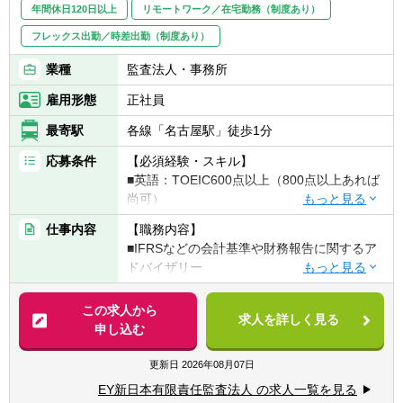
年間休日120日以上
リモートワーク／在宅勤務（制度あり）
フレックス出勤／時差出勤（制度あり）
業種
監査法人・事務所
雇用形態
正社員
最寄駅
各線「名古屋駅」徒歩1分
応募条件
【必須経験・スキル】
■英語：TOEIC600点以上（800点以上あれば
尚可）
■MS Office（Word、Excel、PowerPoint）の
仕事内容
【職務内容】
実務操作スキル
■IFRSなどの会計基準や財務報告に関するア
▽下記のいずれかに当てはまる方
ドバイザリー
■国内外の公認会計士資格保有者もしくは全
■海外IPO、米国ファイリング（F-4等）の財
科目合格
務会計アドバイザリー
この求人から
■会計基準に関する知識・経験（5年以上あれ
求人を詳しく見る
■M&Aにおける会計・財務報告分野のアドバ
申し込む
ば尚可）
イザリー
■財務会計実務もしくは決算実務の経験（5年
■管理会計やコーポレートトレジャリーなど
更新日
2026年08月07日
以上あれば尚可）
に関するアドバイザリー
■会計監査業務もしくはアドバイザリー業務
EY新日本有限責任監査法人 の求人一覧を見る
■各種のデジタルツールを用いた財務・会計