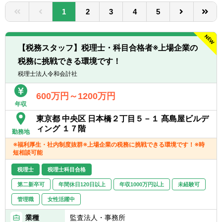
転職お役立ち情報
1
2
3
4
5
ご利用ガイド
非公開求人とは？
【税務スタッフ】税理士・科目合格者※上場企業の
税務に挑戦できる環境です！
サービス紹介
税理士法人令和会計社
転職お役立ち情報
600万円～1200万円
年収
業界情報
東京都 中央区 日本橋２丁目５－１ 髙島屋ビルデ
求人情報
ィング １７階
勤務地
※福利厚生・社内制度抜群※上場企業の税務に挑戦できる環境です！※時
短相談可能
税理士
税理士科目合格
第二新卒可
年間休日120日以上
年収1000万円以上
未経験可
管理職
女性活躍中
業種
監査法人・事務所