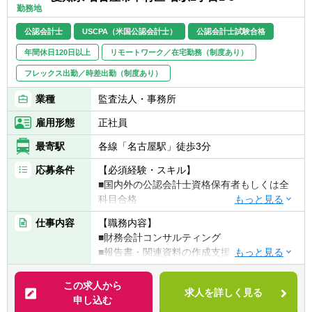
法務DD（弁護士との連携）、税務DD（税理
・成長し続けるための自己変革
勤務地
士との連携）を実施
■スキーム設計・契約交渉において、企業価
公認会計士
USCPA（米国公認会計士）
公認会計士試験合格
値算定、スキーム検討（株式譲渡／事業譲渡
年間休日120日以上
リモートワーク／在宅勤務（制度あり）
／SPC）、LOI作成、価格交渉、契約条件交
渉（アーンアウト等）を担当
フレックス出勤／時差出勤（制度あり）
■クロージング業務では、最終契約締結、資
業種
監査法人・事務所
金実行調整、関係者説明、クロージング手続
き管理を行う
雇用形態
正社員
■PMI（買収後統合）に関しては、財務・経営
最寄駅
各線「名古屋駅」徒歩3分
管理の担当者、及び業務支援の担当者と連携
して事業・業務の統合を推進
応募条件
【必須経験・スキル】
■国内外の公認会計士資格保有者もしくは全
【働く環境】
科目合格
少数精鋭で創業期の同社。「インフラメンテ
■日本語（ビジネスレベル以上）
ナンス産業を世界に」というビジョンのもと
仕事内容
【職務内容】
■英語（TOEIC600点以上）
従業員が存分にスキルを発揮できる、働きや
■財務会計コンサルティング
■MS Office（Word、Excel、PowerPoint）の
すい環境づくりを大事にしています。
■報告書・関連資料の作成支援
実務操作スキル必須
■外資系・日系企業への営業支援
「ライフステージや居住地などを理由に、キ
この求人から
【歓迎経験・スキル】
ャリアを諦めてほしくない」という想いか
求人を詳しく見る
申し込む
■3年程の日本の会計基準もしくはUSGAAPに
ら、多様な働き方を認める制度を設けていま