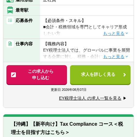
に考えられる方
■未知のテーマにも臆せず、主体的に学び続
最寄駅
けられる方
応募条件
【必須条件・スキル】
■グローバル案件やクロスボーダー業務に関
■会計・税務領域を専門としてキャリア形成
心がある方
したい方
■変化の中で自らを革新し、価値を生み出し
たい方
仕事内容
【職務内容】
【歓迎条件・スキル】
EY税理士法人では、グローバルに事業を展開
■英語でのコミュニケーションに自信がある
する企業に対し、税務・会計に関する課題を
方
総合的な視点から支援しています。
■税理士試験、公認会計士試験、USCPAなど
この求人から
の学習経験がある方
求人を詳しく見る
【具体的には】
申し込む
■複雑な情報を整理し、論点を構造化して説
■海外取引やM&A、組織再編等に伴う税務上
明できる方
の課題に関する調査・分析業務
更新日
2026年08月07日
■多様なメンバーと協働した経験がある方
■国内外の税務ルールを踏まえた、企業の税
EY税理士法人 の求人一覧を見る
務リスク管理および最適化支援
【求める人物像】
■クライアント向けレポートや提案資料の作
税務・会計を軸に、企業の経営課題やグロー
成サポート
バルなビジネス課題に向き合い、付加価値の
■海外拠点やEY海外事務所と連携したクロス
高いアドバイザリーを提供したい方を求めて
【沖縄】【新卒向け】Tax Compliance コース＜税
ボーダー業務への参画 など
います。EYが目指す「ファーストコールファ
理士を目指す方はこちら＞
※業務内容は配属先によって異なります。
ーム」として、クライアントの意思決定を一