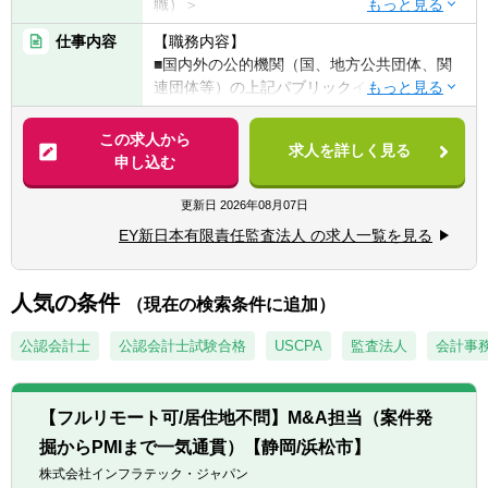
く話す読む書く」がビジネスレベルであるこ
職）＞
と）
▽下記、いずれかの経験・知見をお持ちの方
仕事内容
【職務内容】
■税理士資格・科目合格者（所得税法の受験
■行政評価・EBPM、インパクト評価
■国内外の公的機関（国、地方公共団体、関
経験あれば尚可）
■サステナビリティ/ESGに関する公共政策
連団体等）の上記パブリックイノベーション
■Microsoft Excel関数、マクロ等の知見あれば
■金融商品（ESG債/インパクト債、等）
に関するアドバイザリー業務
尚可
この求人から
＜シニア／スタッフ＞
求人を詳しく見る
【具体的には】
申し込む
〈マネージャー〉
▽下記、いずれかのご経験をお持ちの方
■戦略計画の立案・遂行・評価に関する制度
■流暢なバイリンガル（英語と日本語の「聞
■シンクタンク、戦略コンサルティング経験
設計・改善・運用等の支援及び実務
更新日
2026年08月07日
く話す読む書く」がビジネスレベルであるこ
■公共政策に関する実務・調査経験
（海外の制度・政策の調査分析、EBPM支
と）
EY新日本有限責任監査法人 の求人一覧を見る
援、政策評価支援等）
■税理士資格・科目合格者（所得税法の受験
■公的機関に関する制度調査、制度設計・改
経験あれば尚可）
善・運用等の支援
人気の条件
■Microsoft Excel関数、マクロ等の知見あれば
（現在の検索条件に追加）
■官民役割分担に関する制度設計・改善・運
尚可
用等の支援
公認会計士
公認会計士試験合格
USCPA
監査法人
会計事
■公会計に関する制度設計・改善・運用等の
〈シニア～アシスタントマネージャー〉
支援
■流暢なバイリンガル（英語と日本語の「聞
■成長戦略（例：AI/RPA等のデジタル技術の
く話す読む書く」がビジネスレベルであるこ
【フルリモート可/居住地不問】M&A担当（案件発
活用、地方創生、SIB、社会的投資等）に関
と）
掘からPMIまで一気通貫）【静岡/浜松市】
する実行支援
■Microsoft Excel関数、マクロ等の知見あれば
株式会社インフラテック・ジャパン
■上記を含めサステナビリティ/ESGに関する
尚可