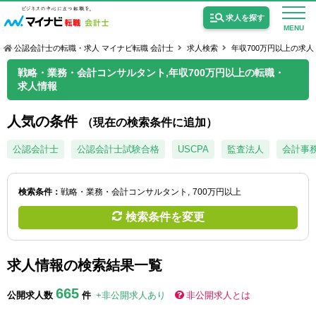
求人を探す
MENU
公認会計士の転職・求人 マイナビ転職 会計士
求人検索
年収700万円以上の求人
戦略・業務・会計コンサルタント,年収700万円以上の転職・
求人情報
人気の条件
（現在の検索条件に追加）
公認会計士の求人
公認会計士
公認会計士試験合格
USCPA
監査法人
会計事
監査法人の求人
公認会計士試験合格向けの求人
検索条件：
戦略・業務・会計コンサルタント
700万円以上
検索条件を変更
USCPA（米国公認会計士）の求人
求人情報の検索結果一覧
女性会計士の転職
665
個別転職相談会・セミナー
公開求人数
件
+非公開求人あり
非公開求人とは