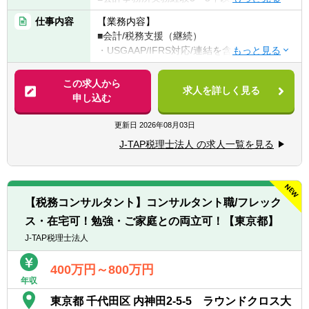
告書作成経験必須）
仕事内容
【業務内容】
■税理士試験の3科目合格者以上（簿財+法人
■会計/税務支援（継続）
or消費or相続）or公認会計士
・USGAAP/IFRS対応/連結を含む決算業務
・各種任意/法定監査
【歓迎要件】
・税務顧問（税務相談）
この求人から
■金融業界経験のある方
求人を詳しく見る
・法人税/消費税/償却資産税の申告代行
申し込む
・入出金、記帳、給与計算等事務代行
【求める人材】
・資産税（相続対策）コンサルティング
更新日
2026年08月03日
■ 謙虚さと素直さがある方（コミュニケーシ
ョンと協力）
J-TAP税理士法人 の求人一覧を見る
■税務支援（スポット）
■コミュニケーション能力が高く人と信頼関
・個人/相続の申告代行
係を構築できる方（コミュニケーションと協
・税務面の調査（税務DD）
力）
・組織再編ストラクチャーの検討/実行支援
■悪いことも含めあらゆる事象を自己成長機
【税務コンサルタント】コンサルタント職/フレック
会だと捉えることができる（主体性）
ス・在宅可！勉強・ご家庭との両立可！【東京都】
※経験スキルによってお任せする業務は異な
■成長意欲が高い（プロフェッショナリズ
ります。
J-TAP税理士法人
ム）
400万円～800万円
年収
東京都 千代田区 内神田2-5-5 ラウンドクロス大