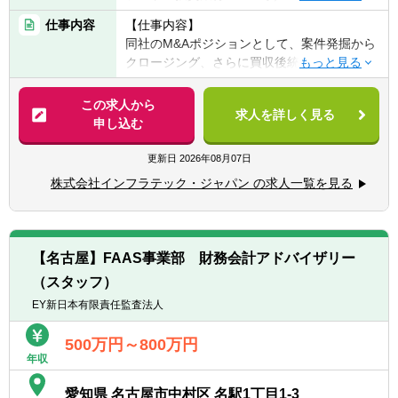
・M&Aにおけるソーシング・DD・企業価値
仕事内容
【仕事内容】
算定・交渉・契約などの実行スキル
同社のM&Aポジションとして、案件発掘から
・財務三表の理解・分析能力
クロージング、さらに買収後統合（PMI）ま
・売り手企業の経営者など、関係者と対話で
で一連のM&Aプロセスの実務を担当していた
きるコミュニケーション力
だきます。
この求人から
・手を動かせる（プレーヤー型）
求人を詳しく見る
申し込む
・高等専門学校と同等水準以上の学歴（中退
■ソーシング（案件発掘）、ターゲット企業
も可）
のリストアップ、M&A仲介会社や金融機関と
更新日
2026年08月07日
の関係構築
【歓迎要件】
株式会社インフラテック・ジャパン の求人一覧を見る
■直接アプローチ（ダイレクトソーシング）
・中小企業のM&A・PMI経験
および業界内キーパーソンとの接点づくり
・建設業界への理解
■初期評価（一次スクリーニング）として財
・財務・経営管理の実務経験
務分析（PL・BS・CF）、バリュエーション
⇒「財務・経営管理ポジション」を兼務でき
【名古屋】FAAS事業部 財務会計アドバイザリー
（マルチプル法）、シナジー仮説構築、リス
る方は特に歓迎
（スタッフ）
クの洗い出しを実施
■デューデリジェンス対応として、財務
EY新日本有限責任監査法人
【求める人物像】
DD（修正EBITDA算定、キャッシュフロー分
・当社の理念・価値観への共感
析、潜在債務確認等）、ビジネスDD（顧客構
500万円～800万円
・創業メンバーとしての情熱・覚悟
年収
成分析、競争優位性評価等）、組織・人材
・仲間との協調・連携
DD（従業員の構成・経験・スキル分析等）、
・成果へのコミット（やり抜く力）
愛知県 名古屋市中村区 名駅1丁目1-3