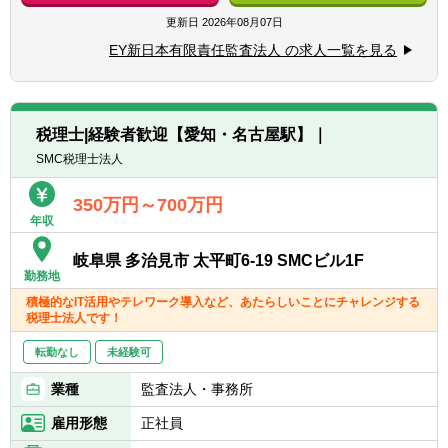
関する業務経験
す。
更新日
2026年08月07日
■会計監査もしくは財務会計コンサルティン
例えば、「子育てと仕事を両立したい」、
グの経験
EY新日本有限責任監査法人 の求人一覧を見る
「リモートワークで働きたい」、「時短で働
■複数のプロジェクトのリーダー経験（分野
きたい」、「フリーランスとして参画した
不問）
い」、「週3日で働きたい」などのご要望に
■優れたコミュニケーション能力、積極性、
応じることが可能です。
協調性、主体性、論理的思考
税理士|経験者歓迎【愛知・名古屋駅】｜
SMC税理士法人
350万円～700万円
年収
岐阜県 多治見市 太平町6-19 SMCビル1F
勤務地
積極的なIT活用やテレワーク導入など、あたらしいことにチャレンジする
税理士法人です！
転勤なし
未経験可
業種
監査法人・事務所
雇用形態
正社員