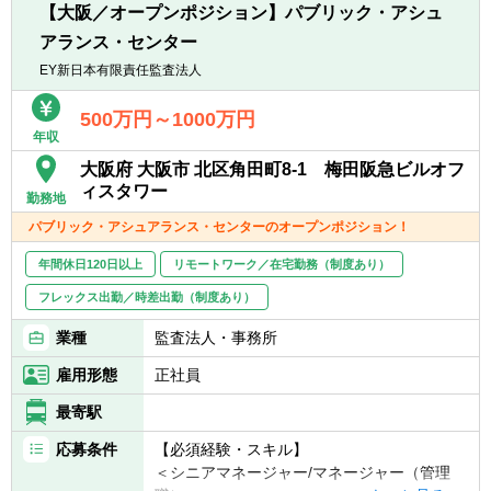
■所得税・住民税の納税サポート
■Microsoft Excel・Word・Powerpointの使用
【大阪／オープンポジション】パブリック・アシュ
■税務調査対応、Tax Equalization（税負担調
経験
アランス・センター
整）計算 など
EY新日本有限責任監査法人
〈シニア～アシスタントマネージャー〉
■他会計事務所にて4年以上の上記業務内容の
500万円～1000万円
経験あり
年収
■日本語：ビジネスレベル
大阪府 大阪市 北区角田町8-1 梅田阪急ビルオフ
■英語：TOEIC 730点以上を目安として英語
ィスタワー
の読み書きに苦労しないレベル
勤務地
■Microsoft Excel・Word・Powerpointの使用
パブリック・アシュアランス・センターのオープンポジション！
経験
年間休日120日以上
リモートワーク／在宅勤務（制度あり）
〈アシスタント～スタッフ〉
フレックス出勤／時差出勤（制度あり）
■個人所得税に興味あり
■日本語：ビジネスレベル
業種
監査法人・事務所
■英語：TOEIC730点以上を目安として英語の
雇用形態
正社員
読み書きに苦労しないレベル
最寄駅
【歓迎経験・スキル】
〈シニアマネージャー〉
応募条件
【必須経験・スキル】
■流暢なバイリンガル（英語と日本語の「聞
＜シニアマネージャー/マネージャー（管理