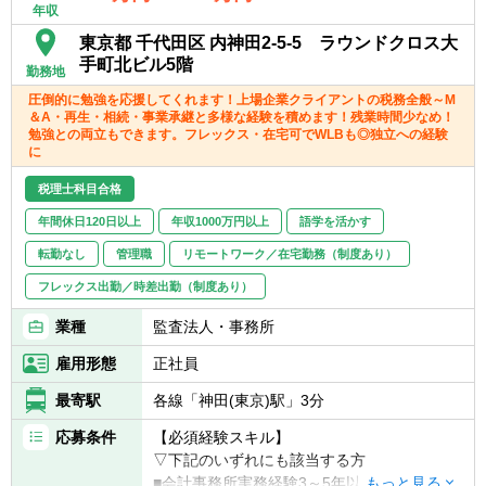
年収
東京都 千代田区 内神田2-5-5 ラウンドクロス大
手町北ビル5階
勤務地
圧倒的に勉強を応援してくれます！上場企業クライアントの税務全般～M
＆A・再生・相続・事業承継と多様な経験を積めます！残業時間少なめ！
勉強との両立もできます。フレックス・在宅可でWLBも◎独立への経験
に
税理士科目合格
年間休日120日以上
年収1000万円以上
語学を活かす
転勤なし
管理職
リモートワーク／在宅勤務（制度あり）
フレックス出勤／時差出勤（制度あり）
業種
監査法人・事務所
雇用形態
正社員
最寄駅
各線「神田(東京)駅」3分
応募条件
【必須経験スキル】
▽下記のいずれにも該当する方
■会計事務所実務経験3～5年以上（法人税申