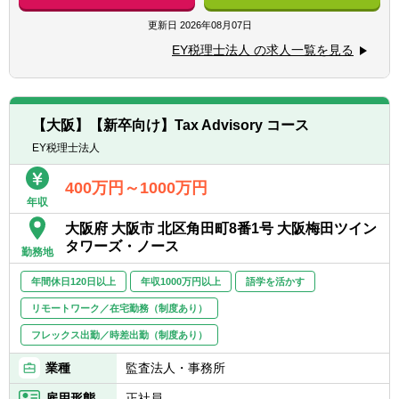
■海外取引やM&A、組織再編等に伴う税務上
明できる方
の課題に関する調査・分析業務
更新日
2026年08月07日
■多様なメンバーと協働した経験がある方
■国内外の税務ルールを踏まえた、企業の税
EY税理士法人 の求人一覧を見る
務リスク管理および最適化支援
【求める人物像】
■クライアント向けレポートや提案資料の作
税務・会計を軸に、企業の経営課題やグロー
成サポート
バルなビジネス課題に向き合い、付加価値の
■海外拠点やEY海外事務所と連携したクロス
高いアドバイザリーを提供したい方を求めて
【大阪】【新卒向け】Tax Advisory コース
ボーダー業務への参画 など
います。EYが目指す「ファーストコールファ
EY税理士法人
※業務内容は配属先によって異なります。
ーム」として、クライアントの意思決定を一
歩先から支える存在を目指す方を歓迎しま
400万円～1000万円
【入社後の業務イメージ】
す。
年収
■入社後は先輩社員やチームの指導のもと、
未知のテーマや複雑な課題に対しても、自ら
大阪府 大阪市 北区角田町8番1号 大阪梅田ツイン
実務補助からスタート
学び、仮説を立て、周囲と協働しながら前に
タワーズ・ノース
■実務を通じて基礎知識を身につけ、段階的
勤務地
進める主体性が重要です。多様なバックグラ
に専門性の高い業務に関与
ウンドを持つメンバーとのチーミングを通
年間休日120日以上
年収1000万円以上
語学を活かす
■若手のうちから国際案件や複数部門が関わ
じ、変化を前向きに捉えながら成長できる方
るプロジェクトを経験可能
リモートワーク／在宅勤務（制度あり）
に適したコースです。
フレックス出勤／時差出勤（制度あり）
■税務・会計の知見を生かし、企業の経営課
題解決に関わりたい方
業種
監査法人・事務所
■複雑な情報を整理・分析し、論点を構造的
雇用形態
正社員