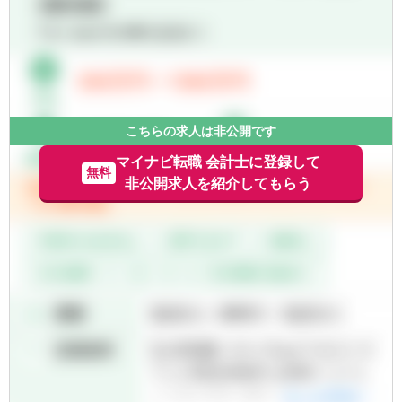
弥生会計、達人、マネーフォワード、freee
【備考】
■お客様対応、試算表や各種税務申告書の作
成を中心におまかせします。
■お客様とのやりとりはチャットワークを利
用、それ以外にもサイボウズのkintoneを利用
こちらの求人は非公開です
しており、ICTツールを積極的に導入してい
ます。
マイナビ転職 会計士に登録して
無料
■zoomなども利用し、遠隔地からの支援、テ
非公開求人を紹介してもらう
レワークも積極導入しています。
（週3以上、自宅からテレワークしている税
理士もいます）