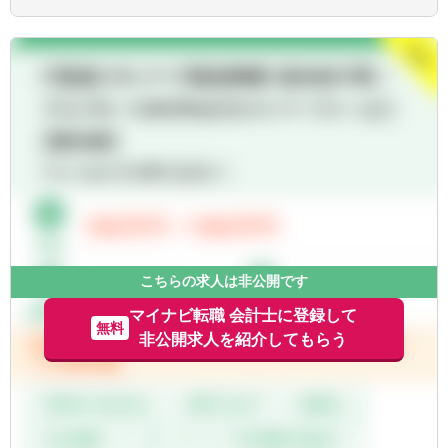
経験
プロセスの改善に関するアドバイザリー
【歓迎経験・スキル】
＜プロジェクト例＞
■ERPや連結システムの実務経験があれば尚
■海外M&Aの場面で：
可
・企業結合会計、連結会計支援
・PMI（買収後統合）支援
■海外進出・上場の場面で：
・IFRS・US GAAP等導入支援
・海外上場、米国ファイリング（F-4等）支
援
■組織・業務の再編・改善の場面で：
こちらの求人は非公開です
・組織再編に係る会計支援
・決算早期化を含む決算プロセス変更支援
マイナビ転職 会計士に登録して
無料
・管理会計の高度化支援
非公開求人を紹介してもらう
・経理・決算オペレーション支援
※ポジションはご経験、スキルを考慮して選
考後に確定します