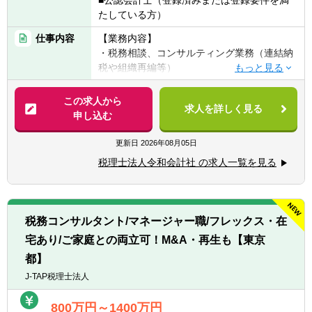
■公認会計士（登録済みまたは登録要件を満
たしている方）
仕事内容
【業務内容】
・税務相談、コンサルティング業務（連結納
税や組織再編等）
・税金計算
・各種税務申告書作成
この求人から
求人を詳しく見る
・年末調整、確定申告業務
申し込む
・法人設立に関する手続き及び届出
・M＆A業務（税務DD等）
更新日
2026年08月05日
様々な企業の税務業務を通し幅広い経験が積
税理士法人令和会計社 の求人一覧を見る
めます。
※税務関連の業務100％となります。
【同社で働くポイント】
税務コンサルタント/マネージャー職/フレックス・在
・大手・上場企業の税務を経験することがで
宅あり/ご家庭との両立可！M&A・再生も【東京
きます。
・一部ではなくクライアントの税務に一環し
都】
て携わることができます。
J-TAP税理士法人
800万円～1400万円