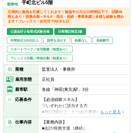
手町北ビル5階
勤務地
圧倒的に勉強を応援してくれます！勉強中の方は10時間以下で、試験休
暇もあり！税務全般～M＆A・再生・相続・事業承継と多様な経験を積め
ます！フレックス・在宅可でWLBも◎
公認会計士短答式試験合格
日商簿記検定2級
年間休日120日以上
語学を活かす
転勤なし
未経験可
リモートワーク／在宅勤務（制度あり）
フレックス出勤／時差出勤（制度あり）
業種
監査法人・事務所
雇用形態
正社員
最寄駅
各線「神田(東京)駅」3分
応募条件
【必須経験スキル】
▽いずれかに該当する方
■簿記2級以上、かつ会計事務所or経理実務経
験2年以上（法人税申告書作成経験必須）
仕事内容
【業務内容】
■税理士試験の簿財2科目合格者以上（+法人
■会計/税務支援（継続）
or消費or相続1科目合格者歓迎）or 公認会計