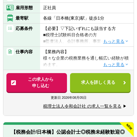
雇用形態
正社員
最寄駅
各線「日本橋(東京)駅」徒歩1分
応募条件
【必要】▽下記いずれにも該当する方
■税理士試験科目合格者の方
■監査法人、会計事務所、事業会社経理何れ
かの経験を有する方となります。
仕事内容
【業務内容】
【歓迎】
様々な企業の税務業務を通し幅広い経験が積
■税理士資格保有者
めます。
■官報合格者
・税務相談、コンサルティング業務（連結納
税や組織再編等）
この求人から
求人を詳しく見る
・税務デューデリジェンス
申し込む
・税金計算
・各種税務申告書作成
更新日
2026年08月05日
・年末調整、確定申告業務
税理士法人令和会計社 の求人一覧を見る
・法人設立に関する手続き及び届出
【同社で働くポイント】
・大手・上場企業の税務を経験することがで
【税務会計/日本橋】公認会計士◎税務未経験歓迎◎
きます。