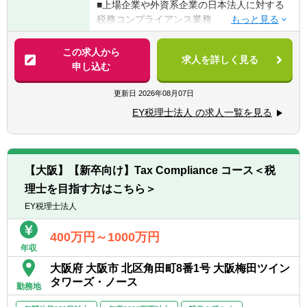
■上場企業や外資系企業の日本法人に対する
【歓迎条件・スキル】
税務コンプライアンス業務
■公認会計士試験の受験経験がある方
■上記の法人クライアントに対する各種税務
■会計事務所・税理士法人等でのインターン
コンサルティング業務 など
この求人から
経験がある方
求人を詳しく見る
申し込む
■英語でのコミュニケーションに自信がある
【具体的には】
方
■法人クライアント（上場企業や外資系日本
更新日
2026年08月07日
■複雑な情報を整理し、論点を構造化して説
法人等）に係る税務申告書の作成・レビュー
明できる方
EY税理士法人 の求人一覧を見る
■上記の法人クライアントに対する税務顧
■多様なメンバーと協働した経験がある方
問・税務相談その他の税務アドバイス
■上記の法人クライアントに対する税務調査
【求める人物像】
対応
税務の専門性を着実に磨きながら、クライア
【大阪】【新卒向け】Tax Compliance コース＜税
■外国税額控除・タックスヘイヴン税制等の
ントや社会から長く信頼される税理士を目指
理士を目指す方はこちら＞
国際課税制度に係る各種アドバイス
したい方を求めています。EY税理士法人が大
■組織再編成・連結納税制度に係る各種アド
EY税理士法人
切にする「正しいことを、正しく行う」とい
バイス など
う姿勢のもと、税務コンプライアンスを通じ
400万円～1000万円
て企業活動の基盤を支えたい方に適したコー
年収
スです。
大阪府 大阪市 北区角田町8番1号 大阪梅田ツイン
制度を正確に理解するだけでなく、その背景
タワーズ・ノース
や論点を捉え、クライアントにとっての最適
勤務地
解を考え抜く姿勢が求められます。変化の多