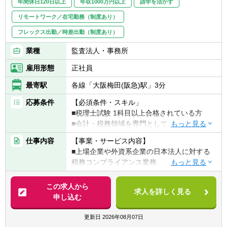
年間休日120日以上
年収1000万円以上
語学を活かす
い税務環境においても、「兆しをとらえ、未
来をひらく」というミッションを意識し、学
リモートワーク／在宅勤務（制度あり）
び続けながら専門性を深化させられる方を歓
フレックス出勤／時差出勤（制度あり）
迎します。
業種
監査法人・事務所
■税理士としてのキャリアを明確に志し、税
雇用形態
正社員
務の専門性を深めていきたい方
■正確性・責任感を持ち、粘り強く業務に取
最寄駅
各線「大阪梅田(阪急)駅」3分
り組める方
■複雑な税務論点を整理し、分かりやすく伝
応募条件
【必須条件・スキル」
える力を身につけたい方
■税理士試験 1科目以上合格されている方
■法改正や制度変更を前向きに捉え、継続的
■会計・税務領域を専門としてキャリア形成
に自己研鑽できる方
したい方
仕事内容
【事業・サービス内容】
■周囲と協働し、クライアントに寄り添いな
■上場企業や外資系企業の日本法人に対する
がら最適解を追求できる方
【歓迎条件・スキル】
税務コンプライアンス業務
■公認会計士試験の受験経験がある方
■上記の法人クライアントに対する各種税務
■会計事務所・税理士法人等でのインターン
コンサルティング業務 など
この求人から
経験がある方
求人を詳しく見る
申し込む
■英語でのコミュニケーションに自信がある
【具体的には】
方
■法人クライアント（上場企業や外資系日本
更新日
2026年08月07日
■複雑な情報を整理し、論点を構造化して説
法人等）に係る税務申告書の作成・レビュー