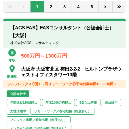
転職お役立ち情報
1
2
3
4
5
ご利用ガイド
非公開求人とは？
【AGS FAS】FASコンサルタント（公認会計士）
【大阪】
サービス紹介
株式会社AGSコンサルティング
転職お役立ち情報
500万円～1300万円
年収
業界情報
大阪府 大阪市北区 梅田2-2-2 ヒルトンプラザウ
求人情報
ェストオフィスタワー13階
勤務地
フルフレックス◎週1~2回リモートワーク◎平均残業時間10~20時間！
公認会計士
年間休日120日以上
年収1000万円以上
5名以上募集
未経験可
女性活躍中
リモートワーク／在宅勤務（制度あり）
フレックス出勤／時差出勤（制度あり）
オンライン面接／WEB面接（実績あり）