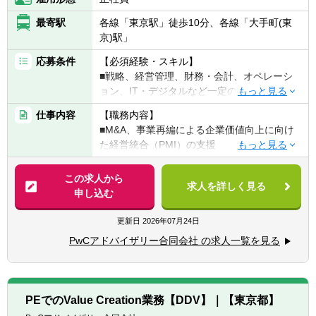
GAAPなど投資家から要求される会計基準、
最寄駅
各線「東京駅」徒歩10分、各線「大手町(東
フォーマットでのレポーティング等)、翻訳
京)駅」
(外国企業のアニュアルレポートの翻訳等)、
M＆A等を行っています。
応募条件
【必須経験・スキル】
■戦略、経営管理、財務・会計、オペレーシ
ョン、IT・デジタルなど一定の業務分野に対
する知見
仕事内容
【職務内容】
■探求心・洞察力・ロジカルシンキング能力
■M&A、事業再編による企業価値向上に向け
■クライアントリレーション、コミュニケー
た経営統合（PMI）の支援
ション能力
・オペレーション・ITデューデリジェンスを
■PCスキル（Excel、Powerpoint、Word）の
通じた、統合影響・シナジー分析、及びPMI
この求人から
スキル（特にExcel中級以上）
求人を詳しく見る
プランニング
申し込む
▽下記いずれかに該当する方優遇
・統合ビジョン・事業計画・統合計画の作
■コンサルティングファームでの組織・経営
成、ガバナンス・経営管理の高度化支援
更新日
2026年07月24日
管理・業務改革、IT企画/導入等の実務経験
・シナジー定量化・事業価値向上施策の検
（担当領域は問いません）
PwCアドバイザリー合同会社 の求人一覧を見る
討、モニタリング・実行支援
■監査法人等での連結決算・決算早期化支
・会計・人事といったバックオフィス、営
援、リスク管理・内部統制・グループガバナ
業・SCM等のバリューチェーンオペレーショ
ンス構築等の経験
ン等の組織・業務設計、導入支援
■事業会社、商社における事業企画、M&A経
PEでのValue Creation業務【DDV】｜【東京都】
験