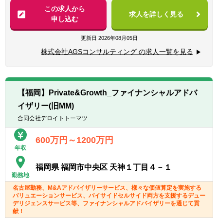
算定・優先株評価・無形資産評価）や、その
この求人から
※業務未経験の方もチャレンジ可能です
求人を詳しく見る
後のPMI業務、スキームにかかるアドバイザ
申し込む
リー業務等を行っております。
②FA業務としては、上場親会社による上場子
更新日
2026年08月05日
会社の完全子会社化、上場会社のMBOによる
株式会社AGSコンサルティング の求人一覧を見る
非公開化等にかかるFA業務をメインに行って
おります（通常の買収案件に係るFA業務も行
っています）。
③また、別で応募をしている事業部（FAS3事
【福岡】Private&Growth_ファイナンシャルアドバ
業部）にてビジネスアドバイザリー業務を展
イザリー(旧MM)
開しており、これらをM&Aの案件で一気通貫
に提供しています。（M&A戦略（セルサイド/
合同会社デロイトトーマツ
バイサイド）、FA、ビジネスDD、PMI、セル
サイド売却支援、企業価値向上支援など）
600万円～1200万円
年収
【入社後の業務】
福岡県 福岡市中央区 天神１丁目４－１
入社後はこれまでのご経験によって以下のよ
勤務地
うな業務をお任せします。
名古屋勤務、M&Aアドバイザリーサービス、様々な価値算定を実施する
バリュエーションサービス、バイサイドセルサイド両方を支援するデュー
▽公認会計士・・・監査法人出身の公認会計
デリジェンスサービス等、ファイナンシャルアドバイザリーを通じて貢
士の方は、業務の親和性が高い財務DDからス
献！