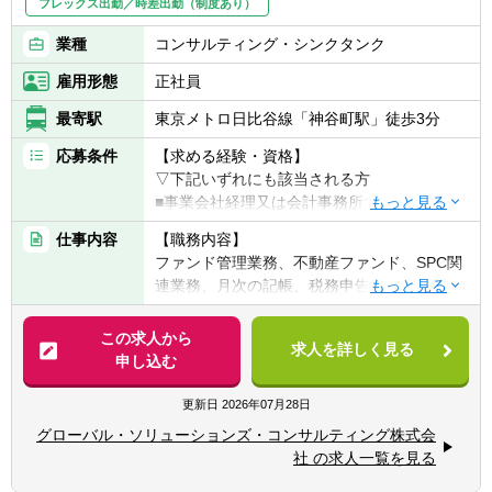
フレックス出勤／時差出勤（制度あり）
業種
コンサルティング・シンクタンク
雇用形態
正社員
最寄駅
東京メトロ日比谷線「神谷町駅」徒歩3分
応募条件
【求める経験・資格】
▽下記いずれにも該当される方
■事業会社経理又は会計事務所での経験が有
る方
仕事内容
【職務内容】
ファンド管理業務、不動産ファンド、SPC関
連業務、月次の記帳、税務申告書の作成関連
【その他、歓迎する条件】
業務等
・会計士試験合格者、税理士試験合格者、税
※主に外資系の会社及び不動産ファンドの経
この求人から
理士科目合格者
求人を詳しく見る
理業務等に従事していただく予定です。
申し込む
具体的には・・・
更新日
2026年07月28日
◎帳簿の作成
グローバル・ソリューションズ・コンサルティング株式会
◎資金管理
社 の求人一覧を見る
◎会計レポート作成