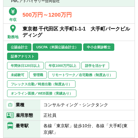
PwCアドバイザリー合同会社
■事業再編・カーブアウトを通じたポートフ
■投資ファンドでの実務経験者（特には投資
ォリオの最適化支援
先でのPMI, Value-up経験）
500万円～1200万円
・事業再編や事業単位での買収・売却（カー
■M&Aアドバイザーとしてディール支援、統
年収
ブアウトディール）、JV設立に関するオペレ
合支援などの実務経験
東京都 千代田区 大手町1-1-1 大手町パークビル
ーション面からのフィジビリティスタディ・
ディング
ストラクチャー検討
勤務地
【歓迎経験・スキル】
・プレM&Aフェーズにおける事業分離のため
■クロスボーダー案件等で英語を使って仕事
公認会計士
USCPA（米国公認会計士）
中小企業診断士
の組織機能・オペレーションの分析、IT環境
した経験
の分析と分離計画の策定、財務影響の精査、
証券アナリスト
■公認会計士、USCPA、中小企業診断士、証
ディールパッケージの作成
券アナリストに関する資格尚可
年間休日120日以上
年収1000万円以上
語学を活かす
・ディール実行時のセルサイドないしバイサ
■英語力、海外駐在経験あれば尚可
イドからのデューディリジェンス、事業統
未経験可
管理職
リモートワーク／在宅勤務（制度あり）
※高い英語力があれば、クロスボーダー案件
合、事業分離に係る具体設計、プロジェクト
への関与機会多数、海外駐在機会等も増加
フレックス出勤／時差出勤（制度あり）
推進、実行支援
オンライン面接／WEB面接（実績あり）
■オペレーションデューデリジェンス
業種
コンサルティング・シンクタンク
・バリューチェーン/オペレーションの構造な
らびにパフォーマンス分析
雇用形態
正社員
・カーブアウトディールにおけるオペレーシ
最寄駅
各線「東京駅」徒歩10分、各線「大手町(東
ョン・組織機能分離、グループ機能分離の課
京)駅」
題分析、財務影響の把握/試算