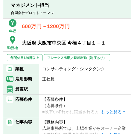
ドバイザーとして活躍頂ける方を募集してお
人向けカバレッジ業務や、財務分析、コンサ
マネジメント担当
ります。
ルティング、投融資業務等のご経験がある方
合同会社デロイトトーマツ
600万円～1200万円
年収
大阪府 大阪市中央区 今橋４丁目１－１
勤務地
年間休日120日以上
フレックス出勤／時差出勤（制度あり）
業種
コンサルティング・シンクタンク
雇用形態
正社員
最寄駅
応募条件
【応募条件】
（応募条件）
■以下いずれかに該当される方
（１）上記募集サービス内容のご経験がある
仕事内容
【職務内容】
方
広島事務所では、上場企業からオーナー企業
（２）金融機関、コンサルティング会社等