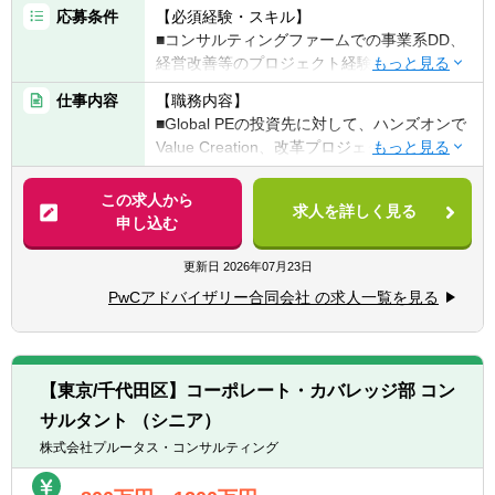
・ITデューディリジェンス
応募条件
【必須経験・スキル】
■コンサルティングファームでの事業系DD、
【上記支援作業における下記のタスク】
経営改善等のプロジェクト経験者（2年以
■クライアントの組織・業務・ITのレビュ
上）
ー・ベンチマーク、統合/分離影響の分析、改
仕事内容
【職務内容】
■PE業界・ビジネスへの理解・あるいは強い
善機会の抽出
■Global PEの投資先に対して、ハンズオンで
興味がある方
■業績向上に向けたデータ・財務分析、モデ
Value Creation、改革プロジェクトの推進を
■ビジネス英語
ル策定/ダッシュボード構築
支援
■新しいことへのチャレンジ精神
■オペレーション機能の統合、人事・財務会
■主にDD初期フェーズから、経営改善施策の
この求人から
■コンサルタントとして優秀なだけでなく、
計機能の統合、連結決算、内部統制の統合・
求人を詳しく見る
仮説を構築し、Day1前後から計画策定、実行
申し込む
組織・人を動かせる成熟感
最適化
支援を統括・推進する役割
■株式売買契約、事業譲渡契約、その他ディ
■実際の経営改善策は売上向上、マーケティ
更新日
2026年07月23日
【歓迎経験・スキル】
ールに係る付随契約内容の検討
ング、コスト削減、店舗出店戦略、デジタル
■上記の職務内容を経験したことがある、も
PwCアドバイザリー合同会社 の求人一覧を見る
■多数のステークホルダーを含むプロジェク
戦略、M&A等と多岐にわたるため、PwCのネ
しくは経験したい方
トマネジメント
ットワークを活用しながら、総合的かつ着実
■自ら情報ソースにあたり、情報収集と分析
■各種検討資料および報告書の作成（エクセ
なValue creationの設計と実行を投資先会社と
を体系的に遂行し、経営や問題解決への示唆
ル、パワーポイント）
ともに実現していく
を導出することができる
【東京/千代田区】コーポレート・カバレッジ部 コン
■提案活動に関わる調査・分析
■コンサルタントとして課題設定・論点設定
サルタント （シニア）
【具体的に】
が出来、社内外の関係者を巻き込み、求める
■経営基盤の整備（管理会計導入、KPI設定な
株式会社プルータス・コンサルティング
方向性に動かすことができる
ど）
■会社の収益性モデル、オペレーティングモ
■組織体制、ガバナンス再構築