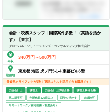
会計・税務スタッフ｜国際案件多数！（英語を活か
す）【東京】
グローバル・ソリューションズ・コンサルティング株式会社
340万円～500万円
年収
東京都 港区 虎ノ門5-1-4 東都ビル6階
勤務地
外資系クライアントが9割！英語スキルを活用できる環境です！
公認会計士
税理士
公認会計士試験合格
税理士科目合格
第二新卒可
年間休日120日以上
語学を活かす
未経験可
リモートワーク／在宅勤務（制度あり）