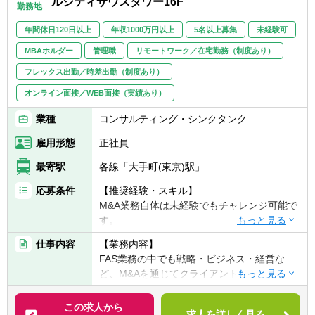
ルシティサウスタワー16F
勤務地
のための申告業務等※税務業務は福永公認会
計士事務所が担当)、ファンドマネジメント
年間休日120日以上
年収1000万円以上
5名以上募集
未経験可
(投資ファンドの組成およびストラクチャーの
MBAホルダー
管理職
リモートワーク／在宅勤務（制度あり）
相談、投資対象のデューデリジェンス、クロ
ージング支援、SPCの管理、IFRSやUS
フレックス出勤／時差出勤（制度あり）
GAAPなど投資家から要求される会計基準、
オンライン面接／WEB面接（実績あり）
フォーマットでのレポーティング等)、翻訳
(外国企業のアニュアルレポートの翻訳等)、
業種
コンサルティング・シンクタンク
M＆A等を行っています。
雇用形態
正社員
最寄駅
各線「大手町(東京)駅」
応募条件
【推奨経験・スキル】
M&A業務自体は未経験でもチャレンジ可能で
す。
以下は推奨要件となります。
仕事内容
【業務内容】
■公認会計士
FAS業務の中でも戦略・ビジネス・経営な
■外資系コンサルファームでの実務経験
ど、M&Aを通じてクライアントの本質的な企
■FASファームでの実務経験
業成長の実現をリードする事業部にて、M&A
■事業投資や投資先管理の実務経験（ファン
コンサルタントの募集です。
この求人から
ドや商社など）
求人を詳しく見る