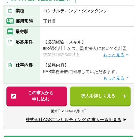
業種
コンサルティング・シンクタンク
雇用形態
正社員
最寄駅
応募条件
【必須経験・スキル】
■公認会計士かつ、監査法人において会計監
査業務経験3年以上
仕事内容
【業務内容】
【歓迎経験・スキル】
FAS業務全般に関与していただきます。
■DD業務、FA業務などのFAS業務経験
■IFRSの知識を有する方
【具体的には】
■PPAの知識を有する方
■DD業務（財務DDが主、希望に応じて税務
この求人から
■不正調査経験（フォレンジック等）
求人を詳しく見る
DD/ビジネスDDも関与可能）
申し込む
■バリュエーション業務（株式価値算定/統合
比率算定/PPA/財務モデリングなど）
更新日
2026年08月07日
■FA業務（エグゼキューション中心、ソーシ
株式会社AGSコンサルティング の求人一覧を見る
ング業務は行わない。TOB/株式交換/株式移
転などの案件もあり）
■M&Aにかかる会計/税務相談業務