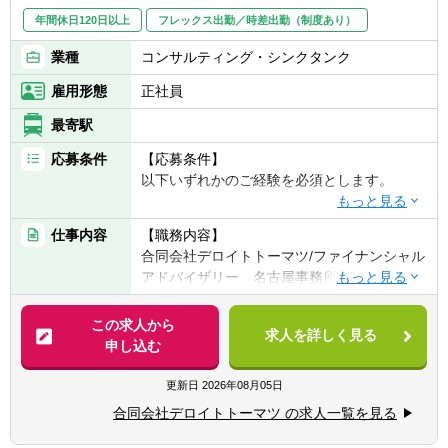
タートして頂き（まずはBS関連メイン）、
年間休日120日以上
フレックス出勤／時差出勤（制度あり）
徐々に経験を積んでいく中で事業性の確認を
伴うPL分析を踏まえ、プロジェクトマネージ
業種
コンサルティング・シンクタンク
ャーへ、また、バリュエーション業務もその
過程で経験を積んで頂きます。
雇用形態
正社員
最寄駅
▽FAコンサルタント・・・FAの経験を有する
方は、上場会社に関係するFA業務に関与いた
応募条件
【応募条件】
だきます。公開買付けやスクイーズアウトの
以下いずれかのご経験を必須とします。
手続きや、株価算定を行い、短期的にプロジ
ェクトマネージャーを担っていただきます。
A.公認会計士またはUSCPAの資格をお持ちの
仕事内容
【職務内容】
一方、未経験者の方は、FAのプロジェクトの
方または事業会社での経理実務経験者
合同会社デロイトトーマツ/ファイナンシャル
一部（プレスや資料の作成、株価算定の一
B.アドバイザリー業務(M&Aエグゼキューショ
アドバイザリー 名古屋事務所では、
部、相手FAや事業会社とのコミュニケーショ
ン)経験者
ン等）を担当しながら、徐々に業務範囲を広
①投資銀行等で、M&Aエグゼキューション
M&Aの戦略策定から統合後のサポートまで担
げて頂きます。
この求人から
経験者
求人を詳しく見る
うM&Aアドバイザリーサービス、様々な価値
申し込む
②事業会社経営企画部門でのM&A実務経験
算定を実施するバリュエーションサービス、
者
バイサイドセルサイド両方を支援するデュー
更新日
2026年08月05日
③コンサルティング会社でのM&A、PMI関
デリジェンスサービス等、ファイナンシャル
連業務等を経験してきた方
合同会社デロイトトーマツ の求人一覧を見る
アドバイザリーを通じて、お客様の企業価値
C.コンサルティング部門のコンサルティング
向上へ貢献しております。