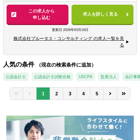
ンセンティブプラン（ストック・オプション
■チャレンジ精神、協調性を持って取り組め
等）などの資本政策上の課題を特定し、解決
この求人から
る方
求人を詳しく見る
案を提案します。
申し込む
■銀行、証券、会計事務所、税理士事務所な
◆専門家との連携
どにパイプがあれば 尚可
提案にあたっては社内外の会計・法務・税務
更新日
2026年03月16日
の専門家とディスカッションを行い、質の高
株式会社プルータス・コンサルティング の求人一覧を見
いソリューションを提案します。
る
◆実行支援
評価の専門部隊と連携し、提案の実行まで一
貫してサポートします。
人気の条件
（現在の検索条件に追加）
◆新規開拓
ネットワークを活かした新規顧客・チャネル
公認会計士
公認会計士試験合格
USCPA
監査法人
会計事
の開拓も行います。
1
2
3
4
5
【サービス内容】
■M&A 関連業務（企業価値評価やデューデリ
ジェンス、PPA、FA 業務等）
■オプション関連業務（新株予約権、社債、
種類株式の設計・評価）
■会計アドバイザリー
■その他資本政策に関するコンサルティング