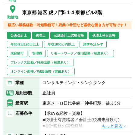
年収
■不正調査業務（フォレンジック等）
■事業再構築支援業務（事業ポートフォリオ
東京都 港区 虎ノ門5-1-4 東都ビル2階
見直し、再生計画策定/事業売却検討、セラー
勤務地
ズDD等）
幅広い業務経験！時短勤務可！残業０希望など柔軟な働き方が可能です！
【キャリアパス】
公認会計士
税理士
公認会計士試験合格
税理士科目合格
■年功序列ではなく、実績/能力ベースでの評
年間休日120日以上
年収1000万円以上
語学を活かす
価。
■またM&A未経験者の場合は、財務DDから経
未経験可
管理職
リモートワーク／在宅勤務（制度あり）
験し、その後バリュエーション、FA、PMIや
フレックス出勤／時差出勤（制度あり）
ビジネスDDなども経験してM&Aにかかる必
要業務を一気通貫に経験する機会を得られま
オンライン面接／WEB面接（実績あり）
す。
業種
コンサルティング・シンクタンク
■アソシエイト ⇒ シニアアソシエイト
雇用形態
正社員
⇒ アシスタントマネージャー
■マネージャーからはマネジメントコース
最寄駅
東京メトロ日比谷線「神谷町駅」徒歩3分
（チームを牽引）、専門コース（各事業部の
応募条件
【求める経験・資格】
チームにて専門性を発揮）に分岐。シニアマ
■税理士有資格者／会計士(税務未経験可)
ネージャー、ディレクター。
■会計税務の実務経験
■事業部長 ⇒ 副部門長 ⇒ 部門長（FAS
部門のトップ）