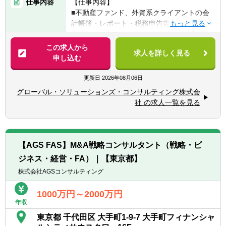
仕事内容
【仕事内容】
【その他、歓迎する条件】
■不動産ファンド、外資系クライアントの会
■英語力を活かしたい方(今後習得したい意志
※所属は株式会社AGSコンサルティングにな
計帳簿・レポート・税務申告書の作成
のある方)
り、株式会社AGS FASに出向する形態になり
(ファンド7割、事業会社２割、個人１割)
ます。
■スタッフの業務管理、作成物のレビュー
この求人から
【英語について】
求人を詳しく見る
■上記の他、経営管理業務（預金管理、給与
申し込む
外資系クライアントの場合は英語を使うシー
計算等）など
ンもありますが、メインではありません。主
更新日
2026年08月06日
にメール（文章）でのやりとりのため、英語
※経験に応じてクライアントに対するレポー
に対するアレルギーがなければ問題ございま
グローバル・ソリューションズ・コンサルティング株式会
ティング責任者、不動産証券化のコンサルテ
せん。
社 の求人一覧を見る
ィングなどもお任せ致します。
一方で、英語力を活用したい方には、レベル
に合わせてスピーキングも必要な案件をお任
せします。
【会社の特徴】
【AGS FAS】M&A戦略コンサルタント（戦略・ビ
■外資系企業がクライアントの中心で不動産
★何よりも、意欲重視の採用ポジションです
ジネス・経営・FA）｜【東京都】
を中心とする投資会社、各種金融機関と深い
つながりがあります。
株式会社AGSコンサルティング
■会計・税務に関するコンサルティング(国内
の一般的な税法のみならず、各国との租税条
1000万円～2000万円
年収
約、多様なインバウンド・アウトバウンドの
取引形態に係る特殊な税務、金融商品・不動
東京都 千代田区 大手町1-9-7 大手町フィナンシャ
産投資に係るストラクチャーの税務、外国人