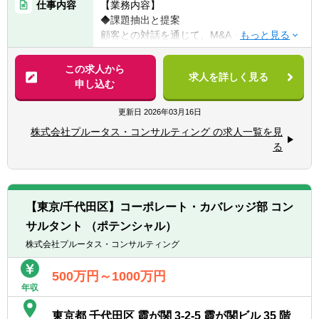
仕事内容
【業務内容】
あり、業界内にコネクションをお持ちの方
◆課題抽出と提案
顧客との対話を通じて、M&A・資金調達・イ
【歓迎要件】
ンセンティブプラン（ストック・オプション
■新規開拓を伴う営業経験
等）などの資本政策上の課題を特定し、解決
この求人から
■ビジネススクール（MBA）、ファイナン
求人を詳しく見る
案を提案します。
申し込む
ス・会計研究科の出身者
◆専門家との連携
■金融商品取引法、会社法等の法的素養や、
提案にあたっては社内外の会計・法務・税務
更新日
2026年03月16日
ファイナンス・金融工学の素養
の専門家とディスカッションを行い、質の高
■銀行、証券、会計・税理士事務所などへの
株式会社プルータス・コンサルティング の求人一覧を見
いソリューションを提案します。
強力なパイプ
る
◆実行支援
評価の専門部隊と連携し、提案の実行まで一
貫してサポートします。
◆新規開拓
【東京/千代田区】コーポレート・カバレッジ部 コン
ネットワークを活かした新規顧客・チャネル
サルタント （ポテンシャル）
の開拓も行います。
株式会社プルータス・コンサルティング
【サービス内容】
■M&A 関連業務（企業価値評価やデューデリ
500万円～1000万円
年収
ジェンス、PPA、FA 業務等）
■オプション関連業務（新株予約権、社債、
東京都 千代田区 霞が関 3-2-5 霞が関ビル 35 階