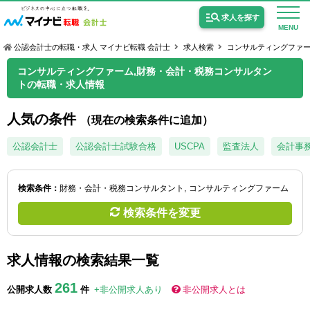
求人を探す
MENU
公認会計士の転職・求人 マイナビ転職 会計士
求人検索
コンサルティングファ
コンサルティングファーム,財務・会計・税務コンサルタン
トの転職・求人情報
人気の条件
（現在の検索条件に追加）
公認会計士の求人
公認会計士
公認会計士試験合格
USCPA
監査法人
会計事
監査法人の求人
公認会計士試験合格向けの求人
検索条件：
財務・会計・税務コンサルタント
コンサルティングファーム
検索条件を変更
USCPA（米国公認会計士）の求人
求人情報の検索結果一覧
女性会計士の転職
261
個別転職相談会・セミナー
公開求人数
件
+非公開求人あり
非公開求人とは