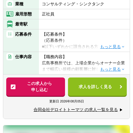
業種
コンサルティング・シンクタンク
クライシスマネジメント事業
(ア) 再生・再編
雇用形態
正社員
(イ) 不正調査・訴訟支援
(ウ) 危機対応
最寄駅
応募条件
【応募条件】
（応募条件）
■以下いずれかに該当される方
（１）上記募集サービス内容のご経験がある
仕事内容
【職務内容】
方
広島事務所では、上場企業からオーナー企業
（２）金融機関、コンサルティング会社等
まで幅広い規模の顧客層に対して、On Deal
で、法人向けカバレッジ業務や、財務分析、
のM&A実行支援はもちろんのこと、Pre Deal
コンサルティング、投融資業務等のご経験が
のM&A戦略策定支援からPost DealのPMI支援
この求人から
ある方
求人を詳しく見る
までトータルかつシームレスにサービスを提
申し込む
（３）監査法人・税理士法人で監査業務、税
供し、顧客の企業価値向上に貢献していま
務業務、コンサルティング業務のご経験があ
す。
更新日
2026年08月05日
る方
また、各サービスラインが密に協業している
（４）事業会社で経営企画部門、財務・経理
合同会社デロイトトーマツ の求人一覧を見る
ため、ご自身の主軸のサービスラインだけで
部門等で事業計画、財務分析、投資業務、
なく他サービスにも触れる機会があり、M&A
M&A関連業務等に携われたご経験がある方
プロセスにおいて幅広い経験を積むことがで
（５）日本国もしくは米国等の公認会計士の
きます。