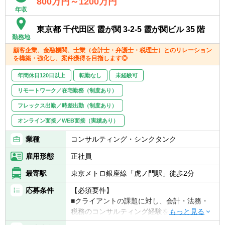
800万円～1200万円
デルを反映したKPIツリーと施策体系の設
年収
■経営戦略（予算・中期経営計画）の立案・
計、体制構築とモニタリングの仕組みを、リ
実行モニタリング
ーダーの下で自律的に構築し、株主目線と会
東京都 千代田区 霞が関 3-2-5 霞が関ビル 35 階
■バリューアップ施策（成長戦略、トップラ
社目線の擦り合わせ／橋渡しができる
勤務地
イン改善、コスト削減、キャッシュ改善な
■CPA保有者歓迎
顧客企業、金融機関、士業（会計士・弁護士・税理士）とのリレーション
ど）の立案・実行モニタリング
■PE経験者やPEの投資先への派遣経験者歓迎
を構築・強化し、案件獲得を目指します◎
年間休日120日以上
転勤なし
未経験可
リモートワーク／在宅勤務（制度あり）
フレックス出勤／時差出勤（制度あり）
オンライン面接／WEB面接（実績あり）
業種
コンサルティング・シンクタンク
雇用形態
正社員
最寄駅
東京メトロ銀座線「虎ノ門駅」徒歩2分
応募条件
【必須要件】
■クライアントの課題に対し、会計・法務・
税務のコンサルティング経験をお持ちの方
■証券会社や銀行等で資本政策の実務経験が