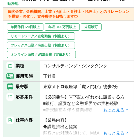
種類株式の設計・評価）
勤務地
■会計アドバイザリー
顧客企業、金融機関、士業（会計士・弁護士・税理士）とのリレーション
■その他資本政策に関するコンサルティング
を構築・強化し、案件獲得を目指します◎
業務
【クライアント】
年間休日120日以上
年収1000万円以上
未経験可
業界問わない上場企業、非上場企業（スター
リモートワーク／在宅勤務（制度あり）
トアップ、ベンチャー含む）
フレックス出勤／時差出勤（制度あり）
オンライン面接／WEB面接（実績あり）
業種
コンサルティング・シンクタンク
雇用形態
正社員
最寄駅
東京メトロ銀座線「虎ノ門駅」徒歩2分
応募条件
【必須要件】▽下記いずれかに該当する方
■銀行、証券など金融業界での実務経験
■新規開拓を伴う営業経験
仕事内容
【業務内容】
【意欲・スキル】
◆課題抽出と提案
■会計、法務、税務等の専門知識を貪欲に身
顧客との対話を通じて、M&A・資金調達・イ
に付ける意欲のある方