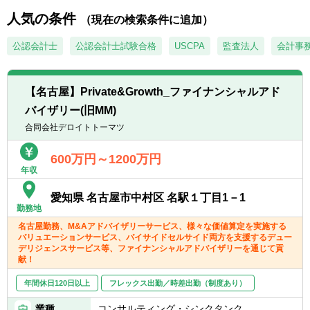
経験者、事業会社での経営企画部門での実務
人気の条件
経験者
（現在の検索条件に追加）
名古屋事務所ではこれらのサービス全般のア
D.金融機関、コンサルティング会社等で、法
ドバイザーとして活躍頂ける方を募集してお
公認会計士
公認会計士試験合格
USCPA
監査法人
会計事
人向けカバレッジ業務や、財務分析、コンサ
ります。
ルティング、投融資業務等のご経験がある方
【名古屋】Private&Growth_ファイナンシャルアド
バイザリー(旧MM)
合同会社デロイトトーマツ
600万円～1200万円
年収
愛知県 名古屋市中村区 名駅１丁目1－1
勤務地
名古屋勤務、M&Aアドバイザリーサービス、様々な価値算定を実施する
バリュエーションサービス、バイサイドセルサイド両方を支援するデュー
デリジェンスサービス等、ファイナンシャルアドバイザリーを通じて貢
献！
年間休日120日以上
フレックス出勤／時差出勤（制度あり）
業種
コンサルティング・シンクタンク