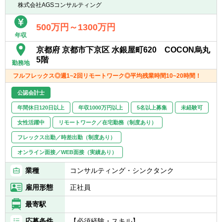
どの支援業務
株式会社AGSコンサルティング
■PMI業務（経理/財務のほか、PMO/ガバナン
ス/経営管理等）
500万円～1300万円
年収
■不正調査業務（フォレンジック等）
■事業再構築支援業務（事業ポートフォリオ
京都府 京都市下京区 水銀屋町620 COCON烏丸
見直し、再生計画策定/事業売却検討、セラー
5階
勤務地
ズDD等）
フルフレックス◎週1~2回リモートワーク◎平均残業時間10~20時間！
【キャリアパス】
公認会計士
■年功序列ではなく、実績/能力ベースでの評
年間休日120日以上
年収1000万円以上
5名以上募集
未経験可
価。
■またM&A未経験者の場合は、財務DDから経
女性活躍中
リモートワーク／在宅勤務（制度あり）
験し、その後バリュエーション、FA、PMIや
フレックス出勤／時差出勤（制度あり）
ビジネスDDなども経験してM&Aにかかる必
要業務を一気通貫に経験する機会を得られま
オンライン面接／WEB面接（実績あり）
す。
業種
コンサルティング・シンクタンク
■アソシエイト ⇒ シニアアソシエイト
雇用形態
正社員
⇒ アシスタントマネージャー
■マネージャーからはマネジメントコース
最寄駅
（チームを牽引）、専門コース（各事業部の
応募条件
【必須経験・スキル】