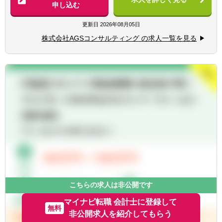
（M&A戦略（セルサイド/バイサイド）、
申し込む
■事業会社での経営企画やM&A担当部門での
FA、ビジネスDD、PMI、セルサイド売却戦略
実務経験
支援、企業価値向上支援全般など）
更新日
2026年08月05日
■ビジネスDD・シナジー戦略検討
【歓迎経験・スキル】
株式会社AGSコンサルティング の求人一覧を見る
■M&Aを活用した非連続的なバリューアップ
■ビジネスレベルの英語力
へのM&A戦略策定と実際のM&A交渉/実行を
導く成長型FA業務
■バリュエーション業務（株式価値算定、統
合比率算定、財務モデリングなど）
■PMI業務（PMO、シナジー実現サポート、
経営管理高度化、ガバナンス、システム
(DX)、等）
■カーブアウト支援全般（カーブアウトPL/BS
分析、プロフォーマ分析、事業計画策定、
等）
■事業再構築支援業務（事業ポートフォリオ
見直し、再生計画策定、事業売却検討、セラ
ーズDD、等）
こちらの求人は非公開です
【入社後の業務】
マイナビ転職 会計士に登録して
無料
入社後はこれまでのご経験によって以下のよ
非公開求人を紹介してもらう
うな業務をお任せします。