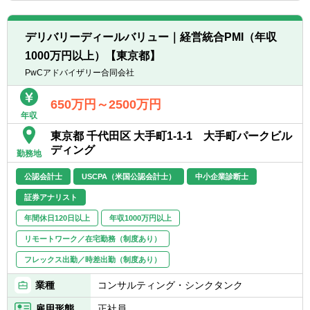
◎税務申告書作成
◎法定調書作成
◎給与計算、社会保険、年末調整（社労士と
デリバリーディールバリュー｜経営統合PMI（年収
相談しながら）
1000万円以上）【東京都】
└一般の事業会社の場合のみ該当。受注案件
全体の2～3割程度です。
PwCアドバイザリー合同会社
【クライアントの特徴】
650万円～2500万円
年収
■外資系企業がクライアントの中心で不動産
を中心とする投資会社、各種金融機関と深い
東京都 千代田区 大手町1-1-1 大手町パークビル
つながりがあります。
ディング
勤務地
■会計・税務に関するコンサルティング(国内
公認会計士
USCPA（米国公認会計士）
中小企業診断士
の一般的な税法のみならず、各国との租税条
証券アナリスト
約、多様なインバウンド・アウトバウンドの
取引形態に係る特殊な税務、金融商品・不動
年間休日120日以上
年収1000万円以上
産投資に係るストラクチャーの税務、外国人
リモートワーク／在宅勤務（制度あり）
のための申告業務等※税務業務は福永公認会
フレックス出勤／時差出勤（制度あり）
計士事務所が担当)、ファンドマネジメント
(投資ファンドの組成およびストラクチャーの
業種
コンサルティング・シンクタンク
相談、投資対象のデューデリジェンス、クロ
ージング支援、SPCの管理、IFRSやUS
雇用形態
正社員