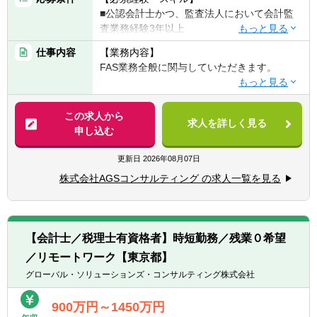
チームにて専門性を発揮）に分岐。シニアマ
■公認会計士かつ、監査法人において会計監
ネージャー、ディレクター。
査業務経験3年以上
■事業部長 ⇒ 副部門長 ⇒ 部門長（FAS
部門のトップ）
仕事内容
【業務内容】
【歓迎経験・スキル】
FAS業務全般に関与していただきます。
■DD業務、FA業務などのFAS業務経験
※所属は株式会社AGSコンサルティングにな
■IFRSの知識を有する方
り、株式会社AGS FASに出向する形態になり
【具体的には】
■PPAの知識を有する方
ます。
■DD業務（財務DDが主、希望に応じて税務
この求人から
■不正調査経験（フォレンジック等）
求人を詳しく見る
DD/ビジネスDDも関与可能）
申し込む
■バリュエーション業務（株式価値算定/統合
比率算定/PPA/財務モデリングなど）
更新日
2026年08月07日
■FA業務（エグゼキューション中心、ソーシ
株式会社AGSコンサルティング の求人一覧を見る
ング業務は行わない。TOB/株式交換/株式移
転などの案件もあり）
■M&Aにかかる会計/税務相談業務
■カーブアウト分析（カーブアウトPL/BS分
【会計士／税理士有資格者】時短勤務／残業０希望
析、プロフォーマ分析）
／リモートワーク【東京都】
■M&A等の資金調達に必要な事業計画策定な
どの支援業務
グローバル・ソリューションズ・コンサルティング株式会社
■PMI業務（経理/財務のほか、PMO/ガバナン
ス/経営管理等）
900万円～1450万円