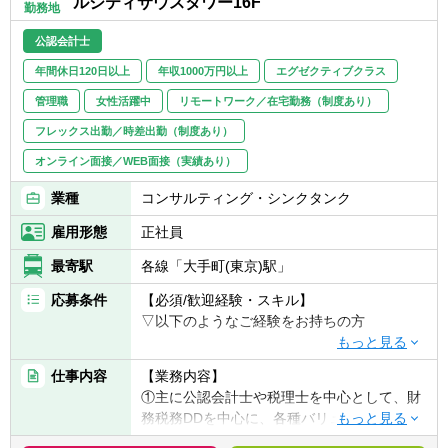
ルシティサウスタワー16F
勤務地
親和性の高い周辺業務の経験積み上げや新規
クランアント提案など営業活動にも関与いた
公認会計士
だき、マネジメント業務もこなす事で、組織
年間休日120日以上
年収1000万円以上
エグゼクティブクラス
の拡大に貢献して頂きます。
管理職
女性活躍中
リモートワーク／在宅勤務（制度あり）
フレックス出勤／時差出勤（制度あり）
オンライン面接／WEB面接（実績あり）
業種
コンサルティング・シンクタンク
雇用形態
正社員
最寄駅
各線「大手町(東京)駅」
応募条件
【必須/歓迎経験・スキル】
▽以下のようなご経験をお持ちの方
■公認会計士
仕事内容
【業務内容】
■証券会社・コンサルティングファームなど
①主に公認会計士や税理士を中心として、財
でのFA・バリュエーション業務経験者
務税務DDを中心に、各種バリュエーション業
■ファンド出身者
務（株式価値算定・事業価値算定・各種比率
■FASコンサル出身、など