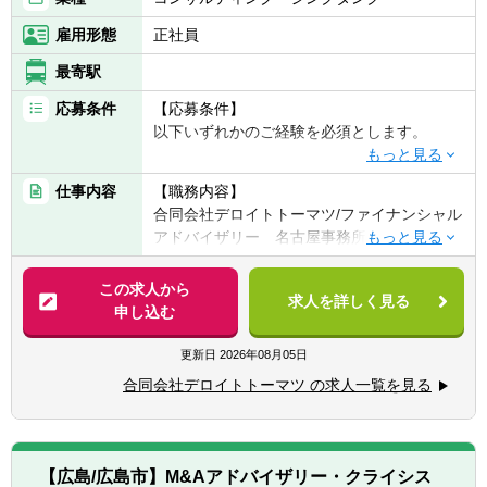
雇用形態
正社員
最寄駅
応募条件
【応募条件】
以下いずれかのご経験を必須とします。
A.公認会計士またはUSCPAの資格をお持ちの
仕事内容
【職務内容】
方または事業会社での経理実務経験者
合同会社デロイトトーマツ/ファイナンシャル
B.アドバイザリー業務(M&Aエグゼキューショ
アドバイザリー 名古屋事務所では、
ン)経験者
①投資銀行等で、M&Aエグゼキューション
M&Aの戦略策定から統合後のサポートまで担
この求人から
経験者
求人を詳しく見る
うM&Aアドバイザリーサービス、様々な価値
申し込む
②事業会社経営企画部門でのM&A実務経験
算定を実施するバリュエーションサービス、
者
バイサイドセルサイド両方を支援するデュー
更新日
2026年08月05日
③コンサルティング会社でのM&A、PMI関
デリジェンスサービス等、ファイナンシャル
連業務等を経験してきた方
合同会社デロイトトーマツ の求人一覧を見る
アドバイザリーを通じて、お客様の企業価値
C.コンサルティング部門のコンサルティング
向上へ貢献しております。
経験者、事業会社での経営企画部門での実務
経験者
名古屋事務所ではこれらのサービス全般のア
D.金融機関、コンサルティング会社等で、法
【広島/広島市】M&Aアドバイザリー・クライシス