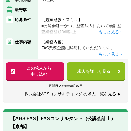
⇒ アシスタントマネージャー
■マネージャーからはマネジメントコース
最寄駅
（チームを牽引）、専門コース（各事業部の
応募条件
【必須経験・スキル】
チームにて専門性を発揮）に分岐。シニアマ
■公認会計士かつ、監査法人において会計監
ネージャー、ディレクター。
査業務経験3年以上
■事業部長 ⇒ 副部門長 ⇒ 部門長（FAS
部門のトップ）
仕事内容
【業務内容】
【歓迎経験・スキル】
FAS業務全般に関与していただきます。
■DD業務、FA業務などのFAS業務経験
※所属は株式会社AGSコンサルティングにな
■IFRSの知識を有する方
り、株式会社AGS FASに出向する形態になり
【具体的には】
■PPAの知識を有する方
ます。
■DD業務（財務DDが主、希望に応じて税務
この求人から
■不正調査経験（フォレンジック等）
求人を詳しく見る
DD/ビジネスDDも関与可能）
申し込む
■バリュエーション業務（株式価値算定/統合
比率算定/PPA/財務モデリングなど）
更新日
2026年08月07日
■FA業務（エグゼキューション中心、ソーシ
株式会社AGSコンサルティング の求人一覧を見る
ング業務は行わない。TOB/株式交換/株式移
転などの案件もあり）
■M&Aにかかる会計/税務相談業務
■カーブアウト分析（カーブアウトPL/BS分
【AGS FAS】FASコンサルタント（公認会計士）
析、プロフォーマ分析）
【京都】
■M&A等の資金調達に必要な事業計画策定な