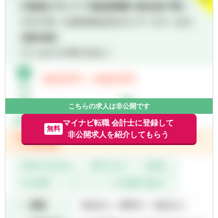
有資格者・合格者で社会人経験がある方
（業務内容）
広島事務所における業務内容は以下となりま
す。
M&A事業
(ア) ファイナンシャルアドバイザリー
(イ) M&Aトランザクションサービス（財務
DD/財務モデリングサービス）
(ウ) バリュエーション・モデリングサービス
(エ) ストラテジーサービス
こちらの求人は非公開です
クライシスマネジメント事業
マイナビ転職 会計士に登録して
無料
(ア) 再生・再編
非公開求人を紹介してもらう
(イ) 不正調査・訴訟支援
(ウ) 危機対応