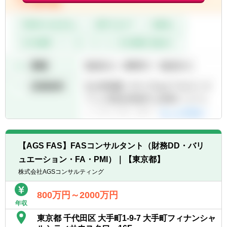
▽未経験・・・まずは基本のスキルとして、
小規模や標準規模のビジネスデューデリジェ
ンスからメンバーに入ってもらい、経験豊富
なメンバーの下で動いて、対象会社の将来性
企業価値向上にフォーカスしたビジネスアド
バイザリーを経験して頂きます。外部環境分
析や内部環境分析の手法を学び、より大規模
案件DDや戦略的意味合いが強くなるFA業務
でも活躍できる土台を作っていきます。
なお、会計士の場合は、例えば財務DDやバリ
ュエーションについてもメンバーに入って
OJTで学んで頂き、M&Aコンサルとしての土
【AGS FAS】FASコンサルタント（財務DD・バリ
台を作っていきます。また会計士ではない場
合は、FA業務にもOJTで入って頂き、M&Aコ
ュエーション・FA・PMI）｜【東京都】
ンサルとしての幅広いバリューの出し方を学
株式会社AGSコンサルティング
んで頂きます。
800万円～2000万円
▽即戦力・・・経験者の場合は、自身の得意
年収
分野を生かして、早々に案件をリードして頂
東京都 千代田区 大手町1-9-7 大手町フィナンシャ
きます。各人の得意分野をトリガーとして、