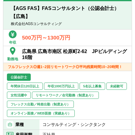
■カーブアウト分析（カーブアウトPL/BS分
【AGS FAS】FASコンサルタント（公認会計士）
析、プロフォーマ分析）
【広島】
■M&A等の資金調達に必要な事業計画策定な
どの支援業務
株式会社AGSコンサルティング
■PMI業務（経理/財務のほか、PMO/ガバナン
ス/経営管理等）
500万円～1300万円
年収
■不正調査業務（フォレンジック等）
■事業再構築支援業務（事業ポートフォリオ
広島県 広島市南区 松原町2-62 JPビルディング
見直し、再生計画策定/事業売却検討、セラー
16階
勤務地
ズDD等）
フルフレックス◎週1~2回リモートワーク◎平均残業時間10~20時間！
【キャリアパス】
公認会計士
■年功序列ではなく、実績/能力ベースでの評
年間休日120日以上
年収1000万円以上
5名以上募集
未経験可
価。
■またM&A未経験者の場合は、財務DDから経
女性活躍中
リモートワーク／在宅勤務（制度あり）
験し、その後バリュエーション、FA、PMIや
フレックス出勤／時差出勤（制度あり）
ビジネスDDなども経験してM&Aにかかる必
要業務を一気通貫に経験する機会を得られま
オンライン面接／WEB面接（実績あり）
す。
業種
コンサルティング・シンクタンク
■アソシエイト ⇒ シニアアソシエイト
雇用形態
正社員