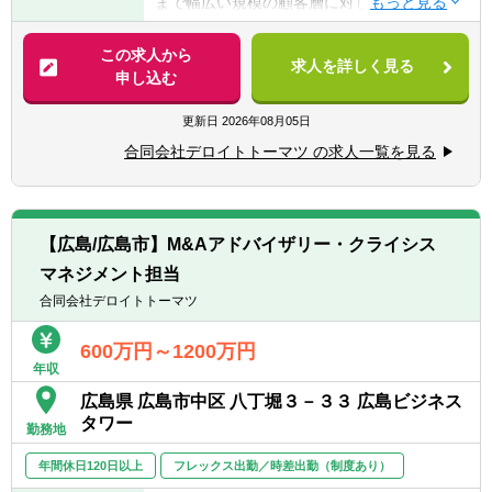
まで幅広い規模の顧客層に対して、On Deal
で、法人向けカバレッジ業務や、財務分析、
のM&A実行支援はもちろんのこと、Pre Deal
コンサルティング、投融資業務等のご経験が
のM&A戦略策定支援からPost DealのPMI支援
この求人から
ある方
求人を詳しく見る
までトータルかつシームレスにサービスを提
申し込む
（３）監査法人・税理士法人で監査業務、税
供し、顧客の企業価値向上に貢献していま
務業務、コンサルティング業務のご経験があ
す。
更新日
2026年08月05日
る方
また、各サービスラインが密に協業している
（４）事業会社で経営企画部門、財務・経理
合同会社デロイトトーマツ の求人一覧を見る
ため、ご自身の主軸のサービスラインだけで
部門等で事業計画、財務分析、投資業務、
なく他サービスにも触れる機会があり、M&A
M&A関連業務等に携われたご経験がある方
プロセスにおいて幅広い経験を積むことがで
（５）日本国もしくは米国等の公認会計士の
きます。
有資格者・合格者で社会人経験がある方
【広島/広島市】M&Aアドバイザリー・クライシス
マネジメント担当
（業務内容）
広島事務所における業務内容は以下となりま
合同会社デロイトトーマツ
す。
M&A事業
600万円～1200万円
年収
(ア) ファイナンシャルアドバイザリー
(イ) M&Aトランザクションサービス（財務
広島県 広島市中区 八丁堀３－３３ 広島ビジネス
DD/財務モデリングサービス）
タワー
勤務地
(ウ) バリュエーション・モデリングサービス
(エ) ストラテジーサービス
年間休日120日以上
フレックス出勤／時差出勤（制度あり）