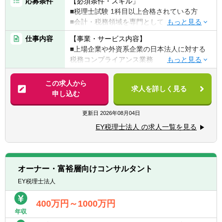
応募条件
【必須条件・スキル」
■税理士試験 1科目以上合格されている方
■会計・税務領域を専門としてキャリア形成
したい方
仕事内容
【事業・サービス内容】
■上場企業や外資系企業の日本法人に対する
【歓迎条件・スキル】
税務コンプライアンス業務
■公認会計士試験の受験経験がある方
■上記の法人クライアントに対する各種税務
■会計事務所・税理士法人等でのインターン
コンサルティング業務 など
この求人から
経験がある方
求人を詳しく見る
申し込む
■英語でのコミュニケーションに自信がある
【具体的には】
方
■法人クライアント（上場企業や外資系日本
更新日
2026年08月04日
■複雑な情報を整理し、論点を構造化して説
法人等）に係る税務申告書の作成・レビュー
明できる方
EY税理士法人 の求人一覧を見る
■上記の法人クライアントに対する税務顧
■多様なメンバーと協働した経験がある方
問・税務相談その他の税務アドバイス
■上記の法人クライアントに対する税務調査
【求める人物像】
対応
税務の専門性を着実に磨きながら、クライア
オーナー・富裕層向けコンサルタント
■外国税額控除・タックスヘイヴン税制等の
ントや社会から長く信頼される税理士を目指
EY税理士法人
国際課税制度に係る各種アドバイス
したい方を求めています。EY税理士法人が大
■組織再編成・連結納税制度に係る各種アド
切にする「正しいことを、正しく行う」とい
400万円～1000万円
バイス など
う姿勢のもと、税務コンプライアンスを通じ
年収
て企業活動の基盤を支えたい方に適したコー