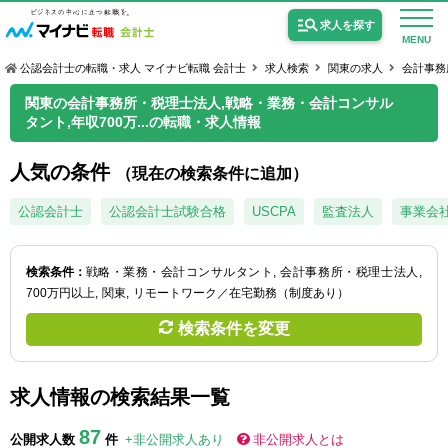
求人を探す
MENU
公認会計士の転職・求人 マイナビ転職 会計士
求人検索
関東の求人
会計事務
関東の会計事務所・税理士法人,戦略・業務・会計コンサル
タント,年収700万...の転職・求人情報
人気の条件
（現在の検索条件に追加）
公認会計士の求人
公認会計士
公認会計士試験合格
USCPA
監査法人
事業会
監査法人の求人
公認会計士試験合格向けの求人
検索条件：
戦略・業務・会計コンサルタント
会計事務所・税理士法人
700万円以上
関東
リモートワーク／在宅勤務（制度あり）
USCPA（米国公認会計士）の求人
検索条件を変更
女性会計士の転職
求人情報の検索結果一覧
個別転職相談会・セミナー
87
公開求人数
件
+非公開求人あり
非公開求人とは