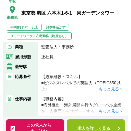
年収
東京都 港区 六本木1-6-1 泉ガーデンタワー
勤務地
年間休日120日以上
語学を活かす
リモートワーク／在宅勤務（制度あり）
業種
監査法人・事務所
雇用形態
正社員
最寄駅
応募条件
【必須経験・スキル】
■ビジネスレベルでの英語力（TOEIC850以
上）
■税理士又は税理士試験所得税合格者
仕事内容
【職務内容】
■人事部勤務経験
■海外進出・海外展開を行うグローバル企業
▽下記いずれかの経験がある方
を、人事面からサポートする「人事税務」業
■確定申告書作成
務に携わっていただきます。受入外国人の確
■グローバル人事部勤務
定申告書作成業務や従業員の国際間異動に関
この求人から
■グローバル人事コンサルティング業務従事
求人を詳しく見る
する人事および関連税務のコンサルティング