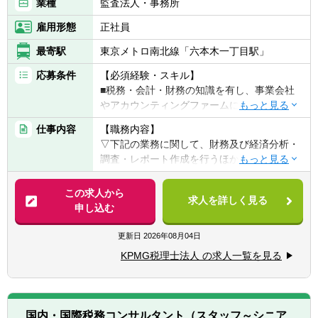
業種
監査法人・事務所
雇用形態
正社員
最寄駅
東京メトロ南北線「六本木一丁目駅」
応募条件
【必須経験・スキル】
■税務・会計・財務の知識を有し、事業会社
やアカウンティングファームにおける実務経
験が10年以上ある方
仕事内容
【職務内容】
▽具体的には、下記いずれかの要件に当ては
▽下記の業務に関して、財務及び経済分析・
まる方
調査・レポート作成を行うほか、パートナー
1. 中堅以上の日系企業 もしくは グローバ
の指揮の下でマネージャー職としてプロジェ
ル企業における財務、会計、税務、経営企画
クトマネジメント、クライアントとの折衝お
この求人から
等のご経験者
求人を詳しく見る
よびシニアスタッフ以下の指導・教育を行っ
申し込む
2. 金融機関等で投資銀行部門、コーポ―レー
ていただきます。
トファイナンス部門等のご経験者
更新日
2026年08月04日
3. 日系企業およびグローバル企業において、
【具体的には】
移転価格に関わる業務に携わった経験がある
KPMG税理士法人 の求人一覧を見る
■移転価格税制への対応を中心としたアドバ
方
イザリーサービス
4. 会計・税務のファームにおいて、移転価格
■グローバルタックスマネジメントに関わる
に関わる業務に携わった経験がある方
アドバイザリーサービス
5. 移転価格税制に興味があり、英語力と資格
国内・国際税務コンサルタント（スタッフ～シニア