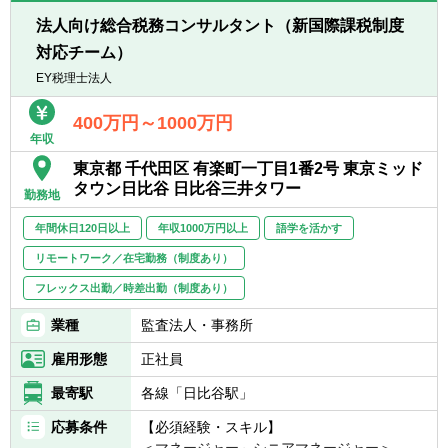
■悪いことも含めあらゆる事象を自己成長機
・組織再編ストラクチャーの検討/実行支援
会だと捉えることができる（主体性）
法人向け総合税務コンサルタント（新国際課税制度
■成長意欲が高い（プロフェッショナリズ
対応チーム）
※経験スキルによってお任せする業務は異な
ム）
ります。
EY税理士法人
＜在宅勤務について＞
業務に慣れていただくまでは基本的に出社い
400万円～1000万円
年収
ただく前提となり、慣れてきてから最大週1
～2日のリモートワークが可能です。
東京都 千代田区 有楽町一丁目1番2号 東京ミッド
タウン日比谷 日比谷三井タワー
勤務地
年間休日120日以上
年収1000万円以上
語学を活かす
リモートワーク／在宅勤務（制度あり）
フレックス出勤／時差出勤（制度あり）
業種
監査法人・事務所
雇用形態
正社員
最寄駅
各線「日比谷駅」
応募条件
【必須経験・スキル】
＜マネージャー～シニアマネージャー＞