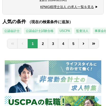
更新日
2026年08月04日
■上位職としての業務経験（マネジメント経
ルティング業務
験）
KPMG税理士法人 の求人一覧を見る
■国際事業戦略・投資形態に関するコンサル
■ビジネスレベルの英語力
ティング業務
※英語力があることで業務の幅が広がりま
■海外税制リサーチ業務及びコンサルティン
人気の条件
す。入社後に英語力を身に着けたいという方
（現在の検索条件に追加）
グ業務
も大歓迎です。
■金融取引・商品/証券化取引に関するコンサ
公認会計士
公認会計士試験合格
USCPA
監査法人
事業会
ルティング業務 等
1
2
3
4
5