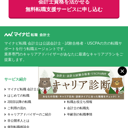
会計士資格を活かせる
無料
転職支援サービスに申し込む
マイナビ転職 会計士は公認会計士・試験合格者・USCPAの方の転職サ
ポートを行う転職エージェントです。
業界専門のキャリアアドバイザーがあなたに最適なキャリアプランをご
提案します。
サービス紹介
転職お役立ち情報
マイナビ転職 会計士とは？
転職成功事例
はじめての転職
会計士の転職Q&A
2回目以降の転職
転職お役立ち情報
ご利用の流れ
会計士の転職先
キャリアアドバイザーのご紹介
年齢別の転職事情
非公開求人とは
個別転職相談会