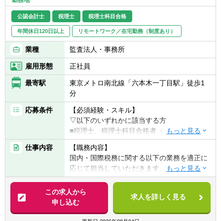
公認会計士
税理士
税理士科目合格
年間休日120日以上
リモートワーク／在宅勤務（制度あり）
業種
監査法人・事務所
雇用形態
正社員
最寄駅
東京メトロ南北線「六本木一丁目駅」徒歩1
分
応募条件
【必須経験・スキル】
▽以下のいずれかに該当する方
■税理士、税理士科目合格者（合格科目、科
目数は不問）
仕事内容
【職務内容】
■公認会計士
国内・国際税務に関する以下の業務を適正に
応じて担当していただきます。
【歓迎経験・スキル】
■税理士法人での業務経験
【具体的には】
この求人から
■事業会社の管理部門（税務・経理・財務）
求人を詳しく見る
■法人税申告書作成業務及びレビュー業務
申し込む
での業務経験
■税務調査の立会い
■監査法人での業務経験
■企業買収・企業再編・合併に関するコンサ