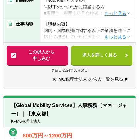
応募条件
【必須経験・スキル】
▽以下のいずれかに該当する方
■税理士、税理士科目合格者（合格科目・科
目数は不問）
仕事内容
【職務内容】
■公認会計士
国内・国際税務に関する以下の業務を適正に
応じて担当していただきます。
【歓迎経験・スキル】
■税務士法人での業務経験
【具体的には】
この求人から
■事業会社の管理部門（税務・経理・財務）
求人を詳しく見る
■法人税申告書作成業務及びレビュー業務
申し込む
での業務経験
■税務調査の立会い
■監査法人での業務経験
■企業買収・企業再編・合併に関するコンサ
更新日
2026年08月04日
■ビジネスレベルの英語力
ルティング業務
※英語力があることで業務の幅が広がりま
KPMG税理士法人 の求人一覧を見る
■国際事業戦略・投資形態に関するコンサル
す。入社後に英語力を身に着けたいという方
ティング業務
も大歓迎です。
■海外税制リサーチ業務及びコンサルティン
グ業務
【Global Mobility Services】人事税務（マネージャ
■金融取引・商品/証券化取引に関するコンサ
ー）｜【東京都】
ルティング業務 等
KPMG税理士法人
800万円～1200万円