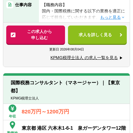
目、科目数は不問）
仕事内容
【職務内容】
■公認会計士
国内・国際税務に関する以下の業務を適正に
応じて担当していただきます。
【歓迎経験・スキル】
■税理士法人での業務経験
【具体的には】
この求人から
■事業会社の管理部門（税務・経理・財務）
求人を詳しく見る
■法人税申告書作成業務及びレビュー業務
申し込む
での業務経験
■税務調査の立会い
■監査法人での業務経験
■企業買収・企業再編・合併に関するコンサ
更新日
2026年08月04日
■ビジネスレベルの英語力
ルティング業務
※英語力があることで業務の幅が広がりま
KPMG税理士法人 の求人一覧を見る
■国際事業戦略・投資形態に関するコンサル
す。入社後に英語力を身に着けたいという方
ティング業務
も大歓迎です。
■海外税制リサーチ業務及びコンサルティン
グ業務
国際税務コンサルタント（マネージャー）｜【東京
■金融取引・商品/証券化取引に関するコンサ
都】
ルティング業務 等
KPMG税理士法人
820万円～1200万円
年収
東京都 港区 六本木1-6-1 泉ガーデンタワー12階
勤務地