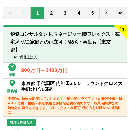
転職お役立ち情報
1
2
3
4
5
ご利用ガイド
非公開求人とは？
税務コンサルタント/マネージャー職/フレックス・在
サービス紹介
宅あり/ご家庭との両立可！M&A・再生も【東京
都】
転職お役立ち情報
J-TAP税理士法人
業界情報
800万円～1400万円
求人情報
年収
東京都 千代田区 内神田2-5-5 ラウンドクロス大
手町北ビル5階
勤務地
圧倒的に勉強を応援してくれます！上場企業クライアントの税務全般～M
＆A・再生・相続・事業承継と多様な経験を積めます！残業時間少なめ！
勉強との両立もできます。フレックス・在宅可でWLBも◎独立への経験
に
税理士科目合格