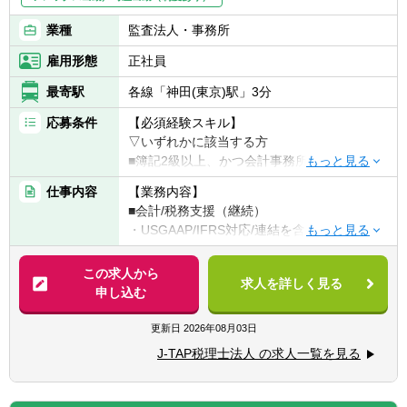
業種
監査法人・事務所
雇用形態
正社員
最寄駅
各線「神田(東京)駅」3分
応募条件
【必須経験スキル】
▽いずれかに該当する方
■簿記2級以上、かつ会計事務所or経理実務経
験2年以上（法人税申告書作成経験必須）
仕事内容
【業務内容】
■税理士試験の簿財2科目合格者以上（+法人
■会計/税務支援（継続）
or消費or相続1科目合格者歓迎）or 公認会計
・USGAAP/IFRS対応/連結を含む決算業務
士or 公認会計士試験短答合格者（実務経験な
・各種任意/法定監査
しでも歓迎）
・税務顧問（税務相談）
この求人から
求人を詳しく見る
・法人税/消費税/償却資産税の申告代行
申し込む
【求める人材】
・入出金、記帳、給与計算等事務代行
■ 謙虚さと素直さがある方（コミュニケーシ
・資産税（相続対策）コンサルティング
更新日
2026年08月03日
ョンと協力）
■コミュニケーション能力が高く人と信頼関
J-TAP税理士法人 の求人一覧を見る
■税務支援（スポット）
係を構築できる方（コミュニケーションと協
・個人/相続の申告代行
力）
・税務面の調査（税務DD）