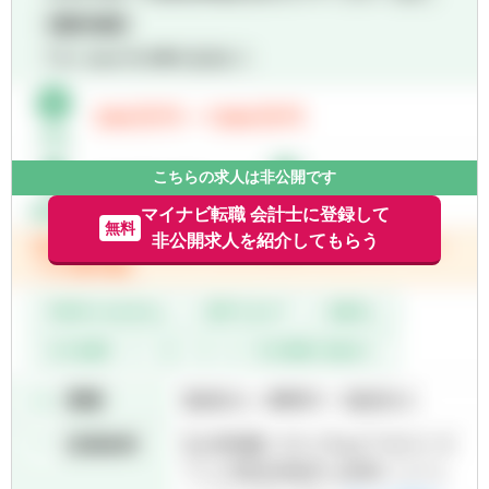
歩先から支える存在を目指す方を歓迎しま
【入社後の業務イメージ】
す。
■入社後は先輩社員やチームの指導のもと、
未知のテーマや複雑な課題に対しても、自ら
実務補助からスタート
学び、仮説を立て、周囲と協働しながら前に
■実務を通じて基礎知識を身につけ、段階的
進める主体性が重要です。多様なバックグラ
に専門性の高い業務に関与
ウンドを持つメンバーとのチーミングを通
■若手のうちから国際案件や複数部門が関わ
じ、変化を前向きに捉えながら成長できる方
るプロジェクトを経験可能
に適したコースです。
こちらの求人は非公開です
マイナビ転職 会計士に登録して
■税務・会計の知見を生かし、企業の経営課
無料
非公開求人を紹介してもらう
題解決に関わりたい方
■複雑な情報を整理・分析し、論点を構造的
に考えられる方
■未知のテーマにも臆せず、主体的に学び続
けられる方
■グローバル案件やクロスボーダー業務に関
心がある方
■変化の中で自らを革新し、価値を生み出し
たい方