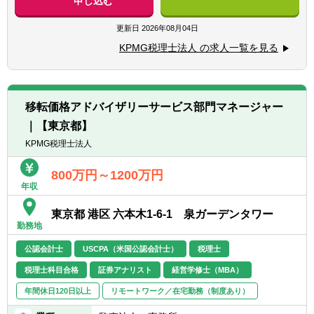
申し込む
経験
業務となります。
更新日
2026年08月04日
【求める人物像】
【具体的には】
■高いコミュニケーション能力を有する方
KPMG税理士法人 の求人一覧を見る
■受入外国人に対する確定申告書作成
■ロジカルに物事を考えられる方
■海外出向者・出張者に関する海外勤務規定
■業務を行う上で誠実な対応ができ、粘り強
の作成・見直し
さを持っている方
■Compensation & Benefitsのコンサルティン
■プロアクティブに物事を進められる方
移転価格アドバイザリーサービス部門マネージャー
グ
■新規業務、顧客の開拓意識のある方
｜【東京都】
■出向・出張先各国における所得税の概要調
査および税務申告作業のサポート
KPMG税理士法人
■グローバルペイロールの運営サポート
■マネージャー職として、パートナーの指揮
800万円～1200万円
年収
の下でクライアントとの折衝、シニアスタッ
フ以下の指導・教育、新規顧客の開拓
東京都 港区 六本木1-6-1 泉ガーデンタワー
勤務地
公認会計士
USCPA（米国公認会計士）
税理士
税理士科目合格
証券アナリスト
経営学修士（MBA）
年間休日120日以上
リモートワーク／在宅勤務（制度あり）