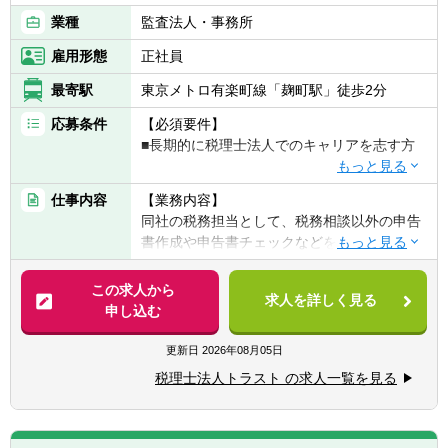
【歓迎経験・スキル】
業種
監査法人・事務所
＜マネージャー＞
雇用形態
正社員
▽税務系スペシャリストの場合
■税務意見書作成経験あれば尚可
最寄駅
東京メトロ有楽町線「麹町駅」徒歩2分
■金融商品（ストックオプション等）に関す
応募条件
【必須要件】
る税務の知識があれば尚可
■長期的に税理士法人でのキャリアを志す方
■税理士資格があれば尚可
■TOEIC850 点以上あれば尚可
※上場企業グループへの税務業務と中小オー
仕事内容
【業務内容】
ナー系企業への税務業務は顧客ニーズが根本
▽人事系スペシャリストの場合
同社の税務担当として、税務相談以外の申告
的に異なることから、業務が併存すると煩雑
■TOEIC850 点以上あれば尚可
書作成や申告書チェックなどをお任せしま
化しやすい傾向にありますが、トラストは上
す。
場企業に特化しているため、顧客ニーズが明
この求人から
確です。
求人を詳しく見る
■税務申告書の作成
申し込む
■作成された税務申告書のチェック
更新日
2026年08月05日
【魅力】
≪使用システム≫
■残業は閑散期で20時間、繁忙期で50時間と
税理士法人トラスト の求人一覧を見る
■単体納税：達人 グループ通算：TKC
業務調整が可能です
■リモート・在宅ワーク制度：応相談
【研修・教育制度について】
■大学院への学費支援制度があります