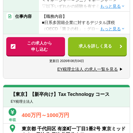
▽以下いずれかの経験を有する方
■会計事務所もしくは上場企業経理部での3年
仕事内容
【職務内容】
以上の会計・税務実務経験または上場企業に
■日系多国籍企業に対するデジタル課税
対する3年以上の各種アドバイザリー経験
（OECD「第２の柱」：グローバル・ミニマ
■コンサルまたはPMOの実務経験3年以上
ム課税）を始めとする新国際課税制度に関す
る税務コンサルティングおよびコンプライア
この求人から
＜シニア～スタッフ＞
求人を詳しく見る
ンス業務
申し込む
■変化を厭わず貪欲に成長を望まれる方
■日系多国籍企業に対するグローバル税務管
■英語習得に対する意欲があること
理体制構築支援業務
更新日
2026年08月04日
■外資系及び日系多国籍業に対する税務コン
【歓迎経験・スキル】
EY税理士法人 の求人一覧を見る
サルティングおよびコンプライアンス業務
＜マネージャー～シニアマネージャー＞
（希望に応じて）
■ビジネス英語によるコミュニケーション、
海外留学、海外勤務経験
【具体的には】
■英語：TOEIC800点以上
【東京】【新卒向け】Tax Technology コース
■新国際課税制度に関する影響度調査、業務
■デジタルリテラシーが高い方
EY税理士法人
プロセス構築および運用支援
■Microsoft Excel/Word/PowerPointの使用経
■新国際課税制度に関する日本および海外で
験
400万円～1000万円
の申告書作成支援
■Microsoft Excel関数やマクロなどの経験があ
年収
■グローバル税務管理体制構築および運用支
れば尚可
東京都 千代田区 有楽町一丁目1番2号 東京ミッド
援