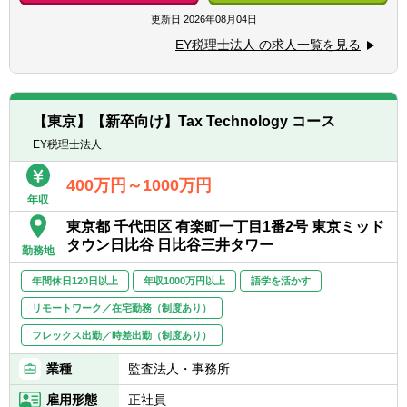
方
ナンス構築支援
更新日
2026年08月04日
■会計資格をお持ちの方（税理士、会計士、
■税務プロセス変革およびテクノロジー導入
USCPA、簿記など）
EY税理士法人 の求人一覧を見る
（プロジェクト構想策定・PMOを含む）
■EPMソリューション（Tagetik等）導入支援
【求める人物像】
■Microsoftソリューション
税務・会計の専門性とテクノロジーを掛け合
（SharePoint/Power Platform等）導入支援
わせ、税務業務や組織の在り方そのものを進
【東京】【新卒向け】Tax Technology コース
■税務ソリューションパッケージ
化させたい方を求めています。
EY税理士法人
（THOMSONREUTERS ONESOURCE等）
業務プロセスやデータ、システムまで含めて
を活用した税務サービスの企画・開発・導入
全体を捉え、「兆しをとらえ、未来をひら
400万円～1000万円
支援
く」変革を実現したい方に適したコースで
年収
■データ分析技術（機械学習・生成AI・ETLツ
す。
東京都 千代田区 有楽町一丁目1番2号 東京ミッド
ール・BIツール等）及びチャットボットの税
新しいテクノロジーや業務改革に関心を持
タウン日比谷 日比谷三井タワー
務プロセスへの導入・運用支援
勤務地
ち、学び続けながら価値創出に挑戦できるこ
とが重要です。
年間休日120日以上
年収1000万円以上
語学を活かす
税務・IT・ビジネスなど異なる専門性を持つ
リモートワーク／在宅勤務（制度あり）
メンバーとチーミングし、チームとして成果
を生み出せる方を歓迎します。
フレックス出勤／時差出勤（制度あり）
■税務・会計に関心を持ち、テクノロジーを
業種
監査法人・事務所
活用した業務変革に挑戦したい方
雇用形態
正社員
■業務プロセスやデータの流れを俯瞰し、課