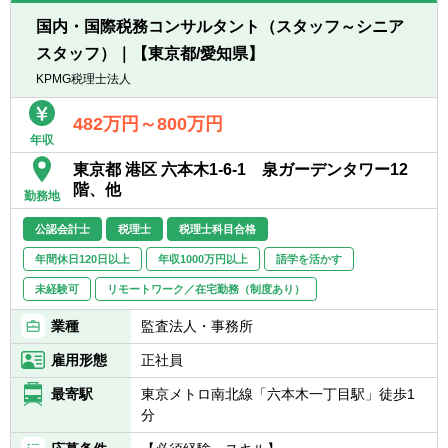
全な社内環境を整えています。
国内・国際税務コンサルタント（スタッフ～シニア
■法定時間外労働月平均30時間以内で、スケ
スタッフ）｜【東京都/愛知県】
ジュール調整も個々の裁量に任せているた
KPMG税理士法人
め、メリハリをつけて働くことができる環境
です。従業員の多様な働き方に対応いたしま
482万円～800万円
す。
年収
東京都 港区 六本木1-6-1 泉ガーデンタワー12
階、他
勤務地
公認会計士
税理士
税理士科目合格
年間休日120日以上
年収1000万円以上
語学を活かす
未経験可
リモートワーク／在宅勤務（制度あり）
業種
監査法人・事務所
雇用形態
正社員
最寄駅
東京メトロ南北線「六本木一丁目駅」徒歩1
分