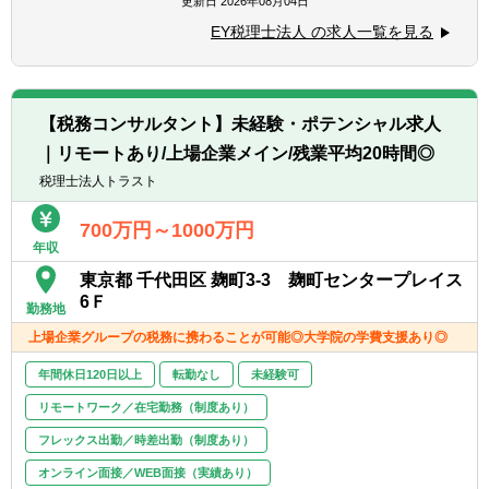
更新日
2026年08月04日
■所得税申告書作成経験
■多国籍企業のグローバル報酬、株式報酬、
■海外拠点とのコミュニケーション経験
EY税理士法人 の求人一覧を見る
退職金・年金や役員報酬に関する日本及び海
■英語：最低限、英語書面でのコミュニケー
外の税務アドバイザリー業務
ションができること、英語で会話できること
■日系企業のモビリティ（国際間人材異動）
が望ましい
に係る国際税務、恒久的施設課税問題、人件
【税務コンサルタント】未経験・ポテンシャル求人
費負担の税務問題、海外出向契約書の税務対
▽人事系スペシャリストの場合
｜リモートあり/上場企業メイン/残業平均20時間◎
策、二重課税対抗策のアドバイス、富裕層タ
■コンサルティング会社において国際間人事
ックスヘイブン税制、海外 EY拠点とのコー
税理士法人トラスト
異動に関する豊富なコンサルティング経験が
ディネーション
ある方
■外国人赴任者や外国人社員のビザ申請、日
700万円～1000万円
■外資系人事コンサル会社等において、世界
年収
本から海外に赴任する社員のビザ申請、第三
全体の駐在員の人事異動に関する制度構築に
国間異動の際のビザ申請等
東京都 千代田区 麹町3-3 麹町センタープレイス
関する経験がある方
■グローバルモビリティポリシーの構築、海
6Ｆ
■クライアント向け資料作成の経験が豊富な
勤務地
外勤務者規程の作成、海外給与体系の構築
方
上場企業グループの税務に携わることが可能◎大学院の学費支援あり◎
■英語：最低限、英語書面でのコミュニケー
ションができること、英語で会話できること
年間休日120日以上
転勤なし
未経験可
が望ましい
リモートワーク／在宅勤務（制度あり）
フレックス出勤／時差出勤（制度あり）
＜シニア＞
■上記の応募資格に近いご経験をお待ちの方
オンライン面接／WEB面接（実績あり）