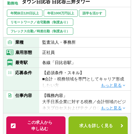
タウン日比谷 日比谷三井タワー
■外資系及び日系多国籍企業に対する税務申
勤務地
＜シニア～スタッフ
告書作成支援及びコンサルティング業務（希
■会計事務所または上場企業経理部での会
年間休日120日以上
年収1000万円以上
語学を活かす
望に応じて）
計・税務実務経験
■上記全てに関連するテクノロジー実装支
リモートワーク／在宅勤務（制度あり）
■会計・税務、またはPMO関連業務にご興味
援、海外とのコミュニケーションおよび管
がある方（関連業務の経験は不問）
フレックス出勤／時差出勤（制度あり）
理・運営業務（プロジェクトマネジメント）
■基本的な会計または税務に関する知識があ
ること
業種
監査法人・事務所
■コンサルまたはPMOの実務経験
雇用形態
正社員
■英語力があれば尚可
■デジタルリテラシーが高い方
最寄駅
各線「日比谷駅」
■Microsoft Excel/Word/PowerPointの使用経
応募条件
【必須条件・スキル】
験
■会計・税務領域を専門としてキャリア形成
■Microsoft Excel関数やマクロなどの経験があ
したい方
れば尚可
■ITスキルに興味・関心がある方
仕事内容
【職務内容」
大手日系企業に対する税務／会計領域のビジ
【歓迎条件・スキル】
ネスプロセスおよびテクノロジーコンサルテ
■公認会計士試験の受験経験がある方
ィング
■会計事務所・税理士法人等でのインターン
この求人から
経験がある方
求人を詳しく見る
【具体的には】
申し込む
■英語でのコミュニケーションに自信がある
■税務部門の戦略策定・グローバル税務ガバ