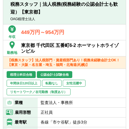
担当顧問ごとに管理者（上司）がアドバイ
税務スタッフ｜法人税務(税務経験の公認会計士も歓
ス、チェック、サポートします。また、社内
迎）【東京都】
研修を実施し、知識の充実や疑問点の解決を
図ります。
OAG税理士法人
◆税理士法人トラストの特徴◆
449万円～954万円
年収
■企業税務に特化した税理士法人です。
東京都 千代田区 五番町6-2 ホーマットホライゾ
■クライアントの95％が上場会社とそのグル
ンビル
勤務地
ープ会社です。
【税務スタッフ】法人税部門・資産税部門あり！税務未経験会計士OK！
■上場企業グループの税務は税理士業界でも
【東京・大阪・名古屋・埼玉・福岡・北海道(札幌)】
特に付加価値の高い「高度な税務」の1つで
す。
税理士科目合格
公認会計士試験合格
■記帳代行、給与計算、年末調整などの事務
年間休日120日以上
転勤なし
女性活躍中
は請け負っていません。
■少数精鋭の組織です。
リモートワーク／在宅勤務（制度あり）
業種
監査法人・事務所
雇用形態
正社員
最寄駅
各線「市ケ谷駅」徒歩3分