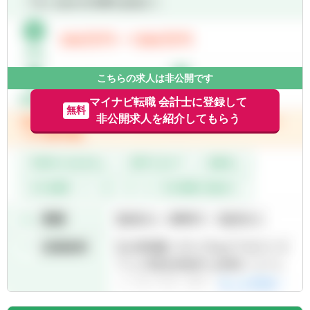
スキーム提案、財務・税務デューデリジェン
ス等の業務に携わる機会もあります。
経験の浅い方には複数担当制と先輩スタッフ
のフォローがあり着実にステップアップする
ことができます。
こちらの求人は非公開です
事業承継、相続申告、組織再編、デューデリ
ジェンス等のスポット業務は専門部署のサポ
マイナビ転職 会計士に登録して
無料
ートがあるので経験の無い方でも安心してご
非公開求人を紹介してもらう
入社いただけます。
また法人部門で経験を積んだ後に資産税部門
やコンサルティング部門への異動を希望する
ことも可能です。
■税理士有資格者の多い組織ですが、専門学
校や大学院に通学するスタッフも多く毎年税
理士試験合格者の出ている環境です。
■顧問先の担当は、規模等により複数名で対
応頂く体制のほか、担当者が作成した申告書
は社内のチェックを受ける体制や、顧問先か
らの判断に迷う事案に対する審理体制等、万