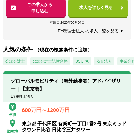
■ほとんどのクライアントが純金融資産3,000
この求人から
■チームのマネジメント経験のあること
求人を詳しく見る
万ドル（45億円以上）の超富裕層、簿価純資
申し込む
■Microsoft Excel・Wordなどの基本的なPCス
産50億円以上の非上場会社であることから、
キルがあること
通常のアドバイザリー業務に比べて難易度が
更新日
2026年08月04日
■以下のいずれかに係る３年以上の実務経験
高くなります。
があること
EY税理士法人 の求人一覧を見る
■相続人、被相続人が非居住者である事案も
（ⅰ）事業承継に係る税務コンサルティング
あるため、国際相続・国際事業承継に興味の
（ⅱ）Ｍ＆Ａに係る税務コンサルティング
ある方を歓迎します。
人気の条件
（ⅲ）FAS（ファイナンシャル・アドバイザ
（現在の検索条件に追加）
リー）
【具体的には】
公認会計士
公認会計士試験合格
USCPA
監査法人
事業会
■非上場株式に係る財産評価業務
＜シニア＞
■財産承継/事業承継のスキームの立案・実行
■公認会計士又は税理士の資格を有している
に関するアドバイザリー業務
こと
グローバルモビリティ（海外勤務者）アドバイザリ
■公益法人に係るアドバイザリー業務財産承
■公認会計士若しくは税理士の業界又は金融
ー｜【東京都】
継対策
機関において５年以上の実務経験があること
EY税理士法人
■国際相続・国際事業承継に係るアドバイザ
■Microsoft Excel・Wordなどの基本的なPCス
リー業務
キルがあること
600万円～1200万円
■法人税・所得税・相続税・贈与税に係るコ
年収
ンプライアンス業務
【歓迎経験・スキル】
東京都 千代田区 有楽町一丁目1番2号 東京ミッド
＜マネージャー＞
タウン日比谷 日比谷三井タワー
■英語力（TOEIC800点以上）があれば尚可
勤務地