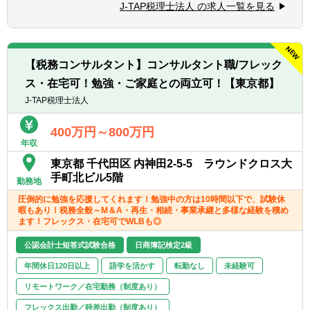
ョンと協力）
J-TAP税理士法人 の求人一覧を見る
■税務支援（スポット）
■コミュニケーション能力が高く人と信頼関
・個人/相続の申告代行
係を構築できる方（コミュニケーションと協
・税務面の調査（税務DD）
力）
・組織再編ストラクチャーの検討/実行支援
■悪いことも含めあらゆる事象を自己成長機
【税務コンサルタント】コンサルタント職/フレック
会だと捉えることができる（主体性）
ス・在宅可！勉強・ご家庭との両立可！【東京都】
※経験スキルによってお任せする業務は異な
■成長意欲が高い（プロフェッショナリズ
ります。
J-TAP税理士法人
ム）
400万円～800万円
年収
東京都 千代田区 内神田2-5-5 ラウンドクロス大
手町北ビル5階
勤務地
圧倒的に勉強を応援してくれます！勉強中の方は10時間以下で、試験休
暇もあり！税務全般～M＆A・再生・相続・事業承継と多様な経験を積め
ます！フレックス・在宅可でWLBも◎
公認会計士短答式試験合格
日商簿記検定2級
年間休日120日以上
語学を活かす
転勤なし
未経験可
リモートワーク／在宅勤務（制度あり）
フレックス出勤／時差出勤（制度あり）