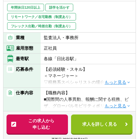
■ストラクチャーを自ら設計し、かつ、提案
年間休日120日以上
語学を活かす
したことのある経験があれば尚可
リモートワーク／在宅勤務（制度あり）
＜シニア＞
フレックス出勤／時差出勤（制度あり）
■英語力（TOEIC800点以上）があれば尚可
■Big 4・国内大手会計事務所での業務経験が
業種
監査法人・事務所
あれば尚可
雇用形態
正社員
■資産税業務の実務経験があれば尚可
最寄駅
各線「日比谷駅」
応募条件
【必須経験・スキル】
＜マネージャー＞
▽税務系スペシャリストの場合
■BIG4等大手税理士法人等においてモビリテ
仕事内容
【職務内容】
ィ（国際間人事異動）に関する税務知識があ
■国際間の人事異動、報酬に関する税務、ビ
る方モビリティ（国際間人材異動）に関する
ザ、グローバルモビリティポリシー（海外間
税務知識・アドバイザリー業務経験
異動ポリシー）、海外赴任者給与制度の構築
■所得税、法人税、租税条約や国際税務の知
等、グローバル企業に対する総合的な国際間
この求人から
識又は経験
求人を詳しく見る
人事異動に関するサービスの提供
申し込む
■クライアントへの提案書、意見書の作成経
験
【具体的には】