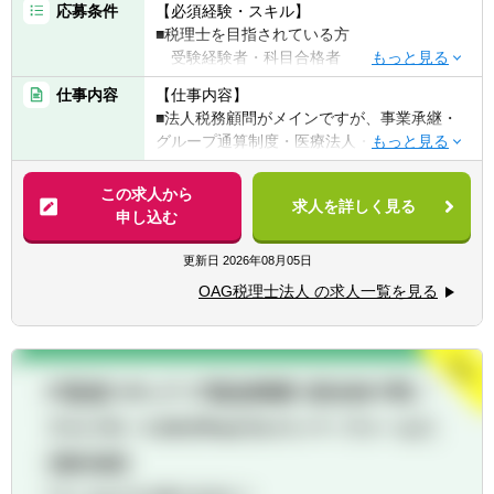
応募条件
【必須経験・スキル】
■税理士を目指されている方
受験経験者・科目合格者
（経験、スキルによって相談に応じます）
仕事内容
【仕事内容】
■会計事務所経験3年以上 or 事業会社の経理
■法人税務顧問がメインですが、事業承継・
経験3年以上
グループ通算制度・医療法人・非営利法人な
どの特殊案件や上場企業などの大型案件に関
【歓迎経験・スキル】
する業務も経験できます。
この求人から
■税理士または有資格者
求人を詳しく見る
申し込む
■顧問先は優良中小企業を中心に、スタート
【求める人物像】
アップ企業から上場準備企業、上場企業まで
更新日
2026年08月05日
■積極的にお客様を理解し、常に状況を改善
幅広く、医療法人や公益法人の顧問先もあり
しようとする意識の持てる方
OAG税理士法人 の求人一覧を見る
幅広く経験を積むことが出来る環境です。
■コミュニケーションを図りながら業務遂行
ができる方
■顧問先の自計化率が高く、社内に記帳代行
■新しいことへのチャレンジ精神のある方
専任のアシスタントがいるのでスタッフが自
■臨機応変な対応が出来る方
ら会計入力作業を行うことは原則としてあり
ません。給与計算業務や社会保険手続きは原
則として社会保険労務士法人が行います。
■経験に応じて組織再編やМ&Aの税務相談・