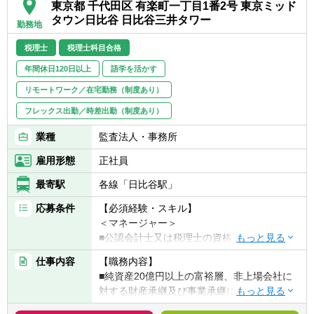
東京都 千代田区 有楽町一丁目1番2号 東京ミッド
スです。
タウン日比谷 日比谷三井タワー
勤務地
制度を正確に理解するだけでなく、その背景
や論点を捉え、クライアントにとっての最適
税理士
税理士科目合格
解を考え抜く姿勢が求められます。変化の多
年間休日120日以上
語学を活かす
い税務環境においても、「兆しをとらえ、未
来をひらく」というミッションを意識し、学
リモートワーク／在宅勤務（制度あり）
び続けながら専門性を深化させられる方を歓
フレックス出勤／時差出勤（制度あり）
迎します。
業種
監査法人・事務所
■税理士としてのキャリアを明確に志し、税
務の専門性を深めていきたい方
雇用形態
正社員
■正確性・責任感を持ち、粘り強く業務に取
最寄駅
各線「日比谷駅」
り組める方
■複雑な税務論点を整理し、分かりやすく伝
応募条件
【必須経験・スキル】
える力を身につけたい方
＜マネージャー＞
■法改正や制度変更を前向きに捉え、継続的
■公認会計士又は税理士の資格を有している
に自己研鑽できる方
こと
仕事内容
【職務内容】
■周囲と協働し、クライアントに寄り添いな
■公認会計士又は税理士の業界において７年
■純資産20億円以上の富裕層、非上場会社に
がら最適解を追求できる方
以上の実務経験があること
対する財産承継及び事業承継に係るアドバイ
■レビュースキルがあり、自身で税務判断の
ザリー業務に従事していただきます。
経験があること