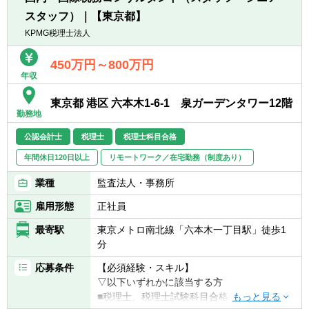
■国際税務マネジメント・タックスプランニ
（会計士・税理士・USCPA等）を活かして働
スタッフ）｜【東京都】
ングに関わるアドバイザリー
きたい方
KPMG税理士法人
※経験・技術・ポテンシャルにより、最終的
1～4共通で英語力中級程度（TOEIC750以
に職務内容詳細を決定します。
450万円～800万円
上）をお持ちの方
年収
※母国語が日本語でない場合、ビジネスレベ
ルの日本語能力がある方（目安：日本語能力
東京都 港区 六本木1-6-1 泉ガーデンタワー12階
試験1級）
勤務地
公認会計士
税理士
税理士科目合格
【歓迎経験・スキル】
■日・米の会計士（CPA、USCPA）・又は税
年間休日120日以上
リモートワーク／在宅勤務（制度あり）
理士（科目合格者含む）、証券アナリスト、
業種
監査法人・事務所
CFA、簿記などの資格保持者及び MBA 取得
者、海外関連事業経験者、海外留学経験者尚
雇用形態
正社員
可
最寄駅
東京メトロ南北線「六本木一丁目駅」徒歩1
分
応募条件
【必須経験・スキル】
▽以下いずれかに該当する方
■税理士、税理士試験科目合格者（合格科