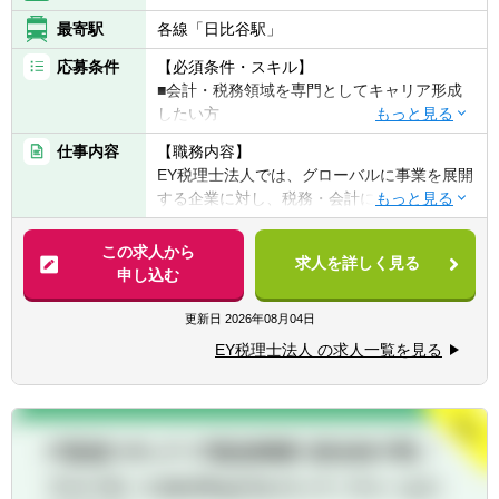
題を構造的に捉えられる方
最寄駅
各線「日比谷駅」
■AI、RPA、BIなどの新しい技術に興味を持
応募条件
【必須条件・スキル】
ち、学び続けられる方
■会計・税務領域を専門としてキャリア形成
■専門の異なるメンバーと協働し、橋渡し役
したい方
として価値を発揮できる方
■現状にとどまらず、より良い税務の未来を
仕事内容
【職務内容】
【歓迎条件・スキル】
自ら考え、形にしていきたい方
EY税理士法人では、グローバルに事業を展開
■英語でのコミュニケーションに自信がある
する企業に対し、税務・会計に関する課題を
方
総合的な視点から支援しています。
■税理士試験、公認会計士試験、USCPAなど
この求人から
の学習経験がある方
求人を詳しく見る
【具体的には】
申し込む
■複雑な情報を整理し、論点を構造化して説
■海外取引やM&A、組織再編等に伴う税務上
明できる方
の課題に関する調査・分析業務
更新日
2026年08月04日
■多様なメンバーと協働した経験がある方
■国内外の税務ルールを踏まえた、企業の税
EY税理士法人 の求人一覧を見る
務リスク管理および最適化支援
【求める人物像】
■クライアント向けレポートや提案資料の作
税務・会計を軸に、企業の経営課題やグロー
成サポート
バルなビジネス課題に向き合い、付加価値の
■海外拠点やEY海外事務所と連携したクロス
高いアドバイザリーを提供したい方を求めて
ボーダー業務への参画 など
います。EYが目指す「ファーストコールファ
※業務内容は配属先によって異なります。
ーム」として、クライアントの意思決定を一