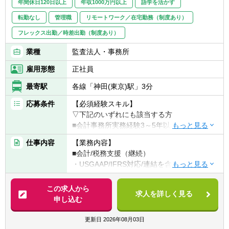
年間休日120日以上
年収1000万円以上
語学を活かす
転勤なし
管理職
リモートワーク／在宅勤務（制度あり）
フレックス出勤／時差出勤（制度あり）
業種
監査法人・事務所
雇用形態
正社員
最寄駅
各線「神田(東京)駅」3分
応募条件
【必須経験スキル】
▽下記のいずれにも該当する方
■会計事務所実務経験3～5年以上（法人税申
告書作成経験必須）
仕事内容
【業務内容】
■税理士試験の3科目合格者以上（簿財+法人
■会計/税務支援（継続）
or消費or相続）or公認会計士
・USGAAP/IFRS対応/連結を含む決算業務
・各種任意/法定監査
【歓迎要件】
・税務顧問（税務相談）
この求人から
■金融業界経験のある方
求人を詳しく見る
・法人税/消費税/償却資産税の申告代行
申し込む
・入出金、記帳、給与計算等事務代行
【求める人材】
・資産税（相続対策）コンサルティング
更新日
2026年08月03日
■ 謙虚さと素直さがある方（コミュニケーシ