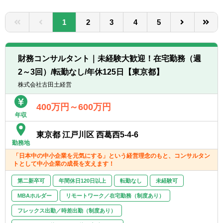
転職お役立ち情報
1
2
3
4
5
ご利用ガイド
非公開求人とは？
財務コンサルタント｜未経験大歓迎！在宅勤務（週
サービス紹介
2～3回）/転勤なし/年休125日【東京都】
株式会社古田土経営
転職お役立ち情報
400万円～600万円
業界情報
年収
求人情報
東京都 江戸川区 西葛西5-4-6
勤務地
「日本中の中小企業を元気にする」という経営理念のもと、コンサルタン
トとして中小企業の成長を支えます！
第二新卒可
年間休日120日以上
転勤なし
未経験可
MBAホルダー
リモートワーク／在宅勤務（制度あり）
フレックス出勤／時差出勤（制度あり）