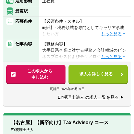
（週3以上、自宅からテレワークしている税
雇用形態
正社員
く話す読む書く」がビジネスレベルであるこ
理士もいます）
と）
最寄駅
■Microsoft Excel・Word・Powerpoint等のPC
スキル
応募条件
【必須条件・スキル】
■会計・税務領域を専門としてキャリア形成
したい方
■ITスキルに興味・関心がある方
仕事内容
【職務内容】
大手日系企業に対する税務／会計領域のビジ
【歓迎条件・スキル】
ネスプロセスおよびテクノロジーコンサルテ
■公認会計士試験の受験経験がある方
ィング
■会計事務所・税理士法人等でのインターン
この求人から
経験がある方
求人を詳しく見る
【具体的には】
申し込む
■英語でのコミュニケーションに自信がある
■税務部門の戦略策定・グローバル税務ガバ
方
ナンス構築支援
更新日
2026年08月07日
■会計資格をお持ちの方（税理士、会計士、
■税務プロセス変革およびテクノロジー導入
USCPA、簿記など）
EY税理士法人 の求人一覧を見る
（プロジェクト構想策定・PMOを含む）
■EPMソリューション（Tagetik等）導入支援
【求める人物像】
■Microsoftソリューション
税務・会計の専門性とテクノロジーを掛け合
（SharePoint/Power Platform等）導入支援
わせ、税務業務や組織の在り方そのものを進
【名古屋】【新卒向け】Tax Advisory コース
■税務ソリューションパッケージ
化させたい方を求めています。
EY税理士法人
（THOMSONREUTERS ONESOURCE等）