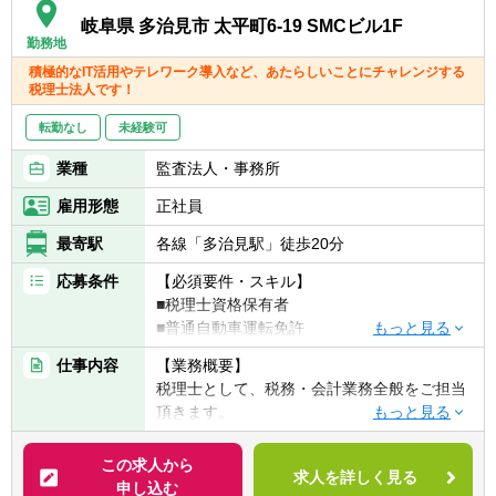
■日本語：ビジネスレベル
岐阜県 多治見市 太平町6-19 SMCビル1F
勤務地
■英語：TOEIC 730点以上を目安として英語
の読み書きに苦労しないレベル
積極的なIT活用やテレワーク導入など、あたらしいことにチャレンジする
税理士法人です！
■Microsoft Excel・Word・Powerpointの使用
経験
転勤なし
未経験可
〈アシスタント～スタッフ〉
業種
監査法人・事務所
■個人所得税に興味あり
雇用形態
正社員
■日本語：ビジネスレベル
■英語：TOEIC730点以上を目安として英語の
最寄駅
各線「多治見駅」徒歩20分
読み書きに苦労しないレベル
応募条件
【必須要件・スキル】
【歓迎経験・スキル】
■税理士資格保有者
〈シニアマネージャー〉
■普通自動車運転免許
■流暢なバイリンガル（英語と日本語の「聞
仕事内容
【業務概要】
く話す読む書く」がビジネスレベルであるこ
【求める人物像】
税理士として、税務・会計業務全般をご担当
と）
■明るく誠実な姿勢で取り組める方
頂きます。
■税理士資格・科目合格者（所得税法の受験
■勉強意欲が高い人
経験あれば尚可）
■中小企業の成長に貢献したいと思っている
【業務詳細】
■Microsoft Excel関数、マクロ等の知見あれば
この求人から
方
求人を詳しく見る
■法人税務 ■個人税務 ■資産税業務 ■税務
尚可
申し込む
■新しい取り組みを受け入れられる方