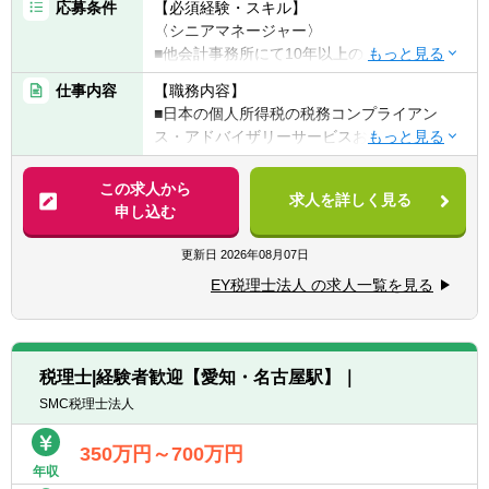
応募条件
【必須経験・スキル】
〈シニアマネージャー〉
■他会計事務所にて10年以上の上記業務内容
の経験あり
仕事内容
【職務内容】
■日本語：ビジネスレベル
■日本の個人所得税の税務コンプライアン
■英語：TOEIC 860点以上を目安として英語
ス・アドバイザリーサービスおよび関連サー
の読み書きに苦労しないレベル
ビス
■Microsoft Excel・Word・Powerpointの使用
この求人から
経験
求人を詳しく見る
【具体的には】
申し込む
▽日本企業および外資系企業海外赴任者（日
〈マネージャー〉
本→海外、海外→日本）の個人税務に関する
更新日
2026年08月07日
■他会計事務所にて7年以上の上記業務内容の
サービス提供
経験あり
EY税理士法人 の求人一覧を見る
■日本の確定申告書作成・レビュー・提出
■日本語：ビジネスレベル
■個人の状況に応じた Tax Briefing（所得税・
■英語：TOEIC 800点以上を目安として英語
住民税の説明）の提供
の読み書きに苦労しないレベル
■所得税・住民税の納税サポート
■Microsoft Excel・Word・Powerpointの使用
税理士|経験者歓迎【愛知・名古屋駅】｜
■税務調査対応、Tax Equalization（税負担調
経験
SMC税理士法人
整）計算 など
〈シニア～アシスタントマネージャー〉
350万円～700万円
■他会計事務所にて4年以上の上記業務内容の
年収
経験あり