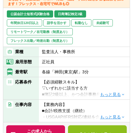
ます！フレックス・在宅可でWLBも◎
公認会計士短答式試験合格
日商簿記検定2級
年間休日120日以上
語学を活かす
転勤なし
未経験可
リモートワーク／在宅勤務（制度あり）
フレックス出勤／時差出勤（制度あり）
業種
監査法人・事務所
雇用形態
正社員
最寄駅
各線「神田(東京)駅」3分
応募条件
【必須経験スキル】
▽いずれかに該当する方
■簿記2級以上、かつ会計事務所or経理実務経
験2年以上（法人税申告書作成経験必須）
仕事内容
【業務内容】
■税理士試験の簿財2科目合格者以上（+法人
■会計/税務支援（継続）
or消費or相続1科目合格者歓迎）or 公認会計
・USGAAP/IFRS対応/連結を含む決算業務
士or 公認会計士試験短答合格者（実務経験な
・各種任意/法定監査
しでも歓迎）
・税務顧問（税務相談）
この求人から