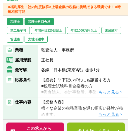
※福利厚生・社内制度抜群※上場企業の税務に挑戦できる環境です！※時
短相談可能
税理士
税理士科目合格
第二新卒可
年間休日120日以上
年収1000万円以上
未経験可
管理職
女性活躍中
業種
監査法人・事務所
雇用形態
正社員
最寄駅
各線「日本橋(東京)駅」徒歩1分
応募条件
【必要】▽下記いずれにも該当する方
■税理士試験科目合格者の方
■監査法人、会計事務所、事業会社経理何れ
かの経験を有する方となります。
仕事内容
【業務内容】
【歓迎】
様々な企業の税務業務を通し幅広い経験が積
■税理士資格保有者
めます。
■官報合格者
・税務相談、コンサルティング業務（連結納
税や組織再編等）
この求人から