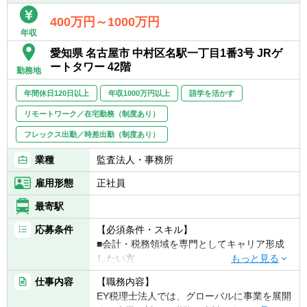
業務プロセスやデータ、システムまで含めて
を活用した税務サービスの企画・開発・導入
全体を捉え、「兆しをとらえ、未来をひら
400万円～1000万円
支援
く」変革を実現したい方に適したコースで
年収
■データ分析技術（機械学習・生成AI・ETLツ
す。
愛知県 名古屋市 中村区名駅一丁目1番3号 JRゲ
ール・BIツール等）及びチャットボットの税
新しいテクノロジーや業務改革に関心を持
ートタワー 42階
務プロセスへの導入・運用支援
勤務地
ち、学び続けながら価値創出に挑戦できるこ
とが重要です。
年間休日120日以上
年収1000万円以上
語学を活かす
税務・IT・ビジネスなど異なる専門性を持つ
リモートワーク／在宅勤務（制度あり）
メンバーとチーミングし、チームとして成果
を生み出せる方を歓迎します。
フレックス出勤／時差出勤（制度あり）
■税務・会計に関心を持ち、テクノロジーを
業種
監査法人・事務所
活用した業務変革に挑戦したい方
雇用形態
正社員
■業務プロセスやデータの流れを俯瞰し、課
題を構造的に捉えられる方
最寄駅
■AI、RPA、BIなどの新しい技術に興味を持
応募条件
【必須条件・スキル】
ち、学び続けられる方
■会計・税務領域を専門としてキャリア形成
■専門の異なるメンバーと協働し、橋渡し役
したい方
として価値を発揮できる方
■現状にとどまらず、より良い税務の未来を
仕事内容
【職務内容】
【歓迎条件・スキル】
自ら考え、形にしていきたい方
EY税理士法人では、グローバルに事業を展開
■英語でのコミュニケーションに自信がある