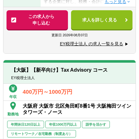
する企業に対し、税務・会計に関する課題を
方
総合的な視点から支援しています。
■税理士試験、公認会計士試験、USCPAなど
この求人から
の学習経験がある方
求人を詳しく見る
【具体的には】
申し込む
■複雑な情報を整理し、論点を構造化して説
■海外取引やM&A、組織再編等に伴う税務上
明できる方
の課題に関する調査・分析業務
更新日
2026年08月07日
■多様なメンバーと協働した経験がある方
■国内外の税務ルールを踏まえた、企業の税
EY税理士法人 の求人一覧を見る
務リスク管理および最適化支援
【求める人物像】
■クライアント向けレポートや提案資料の作
税務・会計を軸に、企業の経営課題やグロー
成サポート
バルなビジネス課題に向き合い、付加価値の
■海外拠点やEY海外事務所と連携したクロス
高いアドバイザリーを提供したい方を求めて
【大阪】【新卒向け】Tax Advisory コース
ボーダー業務への参画 など
います。EYが目指す「ファーストコールファ
EY税理士法人
※業務内容は配属先によって異なります。
ーム」として、クライアントの意思決定を一
歩先から支える存在を目指す方を歓迎しま
400万円～1000万円
【入社後の業務イメージ】
す。
年収
■入社後は先輩社員やチームの指導のもと、
未知のテーマや複雑な課題に対しても、自ら
大阪府 大阪市 北区角田町8番1号 大阪梅田ツイン
実務補助からスタート
学び、仮説を立て、周囲と協働しながら前に
タワーズ・ノース
■実務を通じて基礎知識を身につけ、段階的
勤務地
進める主体性が重要です。多様なバックグラ
に専門性の高い業務に関与
ウンドを持つメンバーとのチーミングを通
年間休日120日以上
年収1000万円以上
語学を活かす
■若手のうちから国際案件や複数部門が関わ
じ、変化を前向きに捉えながら成長できる方
るプロジェクトを経験可能
リモートワーク／在宅勤務（制度あり）
に適したコースです。