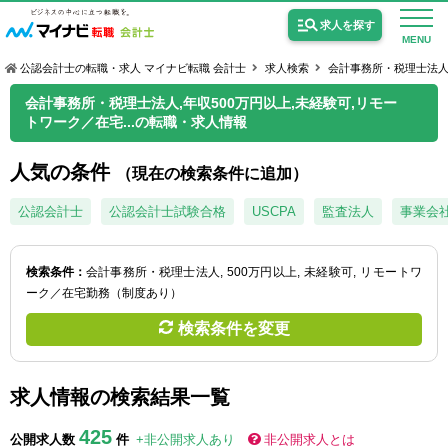
求人を探す
MENU
公認会計士の転職・求人 マイナビ転職 会計士
求人検索
会計事務所・税理士法
会計事務所・税理士法人,年収500万円以上,未経験可,リモー
トワーク／在宅...の転職・求人情報
人気の条件
（現在の検索条件に追加）
公認会計士の求人
公認会計士
公認会計士試験合格
USCPA
監査法人
事業会
監査法人の求人
公認会計士試験合格向けの求人
検索条件：
会計事務所・税理士法人
500万円以上
未経験可
リモートワ
ーク／在宅勤務（制度あり）
USCPA（米国公認会計士）の求人
検索条件を変更
女性会計士の転職
求人情報の検索結果一覧
個別転職相談会・セミナー
425
公開求人数
件
+非公開求人あり
非公開求人とは