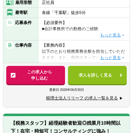
雇用形態
正社員
来ているため、新規契約獲得のための営業活
動は行いません。
最寄駅
各線「千葉駅」徒歩5分
応募条件
【必須要件】
【組織環境】
■会計事務所での勤務のご経験
■コンサルティングファームのようにプロジ
ェクト単位で動くわけではなく、
【歓迎要件】
1社に対し自分1人担当になります。お客様の
仕事内容
【業務内容】
■後輩指導（マネジメント）のご経験
課題はチームで解決していきます。（1チー
以下のとおり税務業務全般を担当していただ
■税理士科目合格/簿記等の資格をお持ちの方
ム5～6名体制）
きます。また、所内スタッフのサポート役と
専門的な知識を要する場合は、専門の担当を
しても期待しております。
【求める人物像】
アサインしますので、深いところまで経営課
【具体的には】
この求人から
■チャレンジ精神がある
題解決にコミットできます。
求人を詳しく見る
業務は多岐に渡り、コンサルティング業務
申し込む
税理士事務所での仕事をお客様に対する「サ
（30～50件程度）や資産税・相続案件（年間
ービス」として捉えられる
【教育体制】
10件以上）にも力を入れています。
更新日
2026年06月30日
■コツコツ努力できる
入社後は3か月間の研修を受けます。コンサ
チャレンジ意欲のある方には、やってみたい
■明るい、人と話すのが好き、事務作業が好
税理士法人リリーフ の求人一覧を見る
ルタントとしての知識・コミュニケーション
業務を積極的にお任せ致します！
き、数字にこだわる
力を問う試験に合格した後、顧客のアサイン
■税務相談、各種コンサルティング
■ゆくゆくは経営層として活躍していきたい
が始まります。最初は先輩社員と一緒に顧客
■資産税業務
という意欲をお持ちの方
を担当し、資料作成の補助や訪問同行など、
■各種申告書作成、確定申告業務
【税務スタッフ】経理経験者歓迎◎残業月10時間以
OJTで実務を学びます。その他、会計・保
■決算業務、年末調整
※仕事に対する意欲や、上昇志向のある方、
険・労務・システムなど様々なテーマの勉強
下！在宅・時短可！コンサルティングに強み！
■関与先への報告