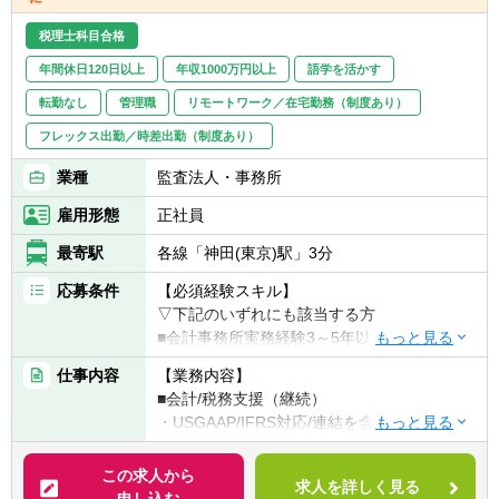
税理士科目合格
年間休日120日以上
年収1000万円以上
語学を活かす
転勤なし
管理職
リモートワーク／在宅勤務（制度あり）
フレックス出勤／時差出勤（制度あり）
業種
監査法人・事務所
雇用形態
正社員
最寄駅
各線「神田(東京)駅」3分
応募条件
【必須経験スキル】
▽下記のいずれにも該当する方
■会計事務所実務経験3～5年以上（法人税申
告書作成経験必須）
仕事内容
【業務内容】
■税理士試験の3科目合格者以上（簿財+法人
■会計/税務支援（継続）
or消費or相続）or公認会計士
・USGAAP/IFRS対応/連結を含む決算業務
・各種任意/法定監査
【歓迎要件】
・税務顧問（税務相談）
この求人から
■金融業界経験のある方
求人を詳しく見る
・法人税/消費税/償却資産税の申告代行
申し込む