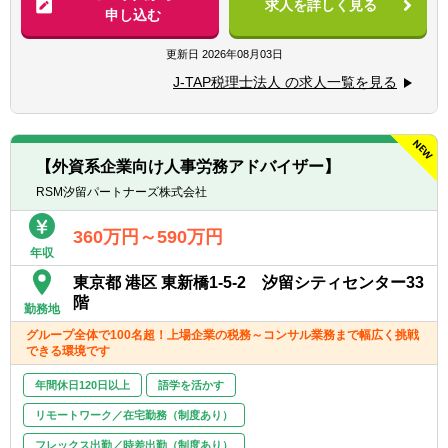
求人を詳しく見る
・法人税/消費税/償却資産税の申告代行
申し込む
【求める人材】
・入出金、記帳、給与計算等事務代行
■ 謙虚さと素直さがある方（コミュニケーシ
・資産税（相続対策）コンサルティング
更新日
2026年08月03日
ョンと協力）
■コミュニケーション能力が高く人と信頼関
J-TAP税理士法人 の求人一覧を見る
■税務支援（スポット）
係を構築できる方（コミュニケーションと協
・個人/相続の申告代行
力）
・税務面の調査（税務DD）
■悪いことも含めあらゆる事象を自己成長機
・組織再編ストラクチャーの検討/実行支援
会だと捉えることができる（主体性）
【外資系企業向け人事労務アドバイザー】
■成長意欲が高い（プロフェッショナリズ
RSM汐留パートナーズ株式会社
※経験スキルによってお任せする業務は異な
ム）
ります。
360万円～590万円
＜在宅勤務について＞
年収
業務に慣れていただくまでは基本的に出社い
東京都 港区 東新橋1-5-2 汐留シティセンター33
ただく前提となり、慣れてきてから最大週1
階
～2日のリモートワークが可能です。
勤務地
グループ全体で100名超！上場企業の税務～コンサル業務まで幅広く挑戦
できる環境です
年間休日120日以上
語学を活かす
リモートワーク／在宅勤務（制度あり）
フレックス出勤／時差出勤（制度あり）