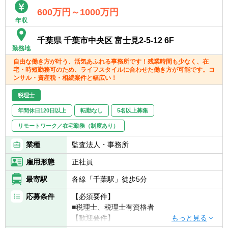
マネーフォワード、freee、弥生、達人、TKC
600万円～1000万円
※その他お客様や職員の要望により導入する
年収
可能性あり
千葉県 千葉市中央区 富士見2-5-12 6F
勤務地
自由な働き方が叶う、活気あふれる事務所です！残業時間も少なく、在
宅・時短勤務可のため、ライフスタイルに合わせた働き方が可能です。コ
ンサル・資産税・相続案件と幅広い！
税理士
年間休日120日以上
転勤なし
5名以上募集
リモートワーク／在宅勤務（制度あり）
業種
監査法人・事務所
雇用形態
正社員
最寄駅
各線「千葉駅」徒歩5分
応募条件
【必須要件】
■税理士、税理士有資格者
【歓迎要件】