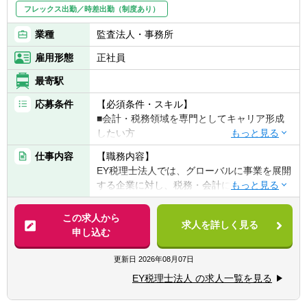
フレックス出勤／時差出勤（制度あり）
■税務・会計の知見を生かし、企業の経営課
題解決に関わりたい方
業種
監査法人・事務所
■複雑な情報を整理・分析し、論点を構造的
雇用形態
正社員
に考えられる方
■未知のテーマにも臆せず、主体的に学び続
最寄駅
けられる方
応募条件
【必須条件・スキル】
■グローバル案件やクロスボーダー業務に関
■会計・税務領域を専門としてキャリア形成
心がある方
したい方
■変化の中で自らを革新し、価値を生み出し
たい方
仕事内容
【職務内容】
【歓迎条件・スキル】
EY税理士法人では、グローバルに事業を展開
■英語でのコミュニケーションに自信がある
する企業に対し、税務・会計に関する課題を
方
総合的な視点から支援しています。
■税理士試験、公認会計士試験、USCPAなど
この求人から
の学習経験がある方
求人を詳しく見る
【具体的には】
申し込む
■複雑な情報を整理し、論点を構造化して説
■海外取引やM&A、組織再編等に伴う税務上
明できる方
の課題に関する調査・分析業務
更新日
2026年08月07日
■多様なメンバーと協働した経験がある方
■国内外の税務ルールを踏まえた、企業の税
EY税理士法人 の求人一覧を見る
務リスク管理および最適化支援
【求める人物像】
■クライアント向けレポートや提案資料の作
税務・会計を軸に、企業の経営課題やグロー