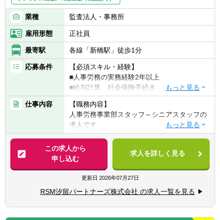
業種
監査法人・事務所
雇用形態
正社員
最寄駅
各線「新橋駅」徒歩1分
応募条件
【必須スキル・経験】
■人事労務の実務経験2年以上
■給与計算、社会保険手続き、労務相談対応
など、人事労務業務全般の実務経験
仕事内容
【職務内容】
■基本的な人事労務業務を自走して遂行でき
人事労務事業部スタッフ～シニアスタッフの
る実務レベル
求人です
■翻訳ツール等を活用しながら、英語でのメ
ール対応および簡単な資料作成ができる程度
【具体的には】
この求人から
の英語力
求人を詳しく見る
■クライアントに対する給与計算業務
申し込む
■英語力を継続的に向上させる意欲
■年末調整計算補助業務
■労働保険および社会保険手続き補助業務
更新日
2026年07月27日
【歓迎スキル・経験】
■人事労務に関連したコンサルティング業務
■社会保険労務士試験合格、または同等レベ
RSM汐留パートナーズ株式会社 の求人一覧を見る
ルの人事労務知識・実務経験
【使用ソフト】
■オフィスステーション・社労夢・MF給与・