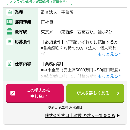
オンライン面接／WEB面接（実績あり）
業種
監査法人・事務所
雇用形態
正社員
最寄駅
東京メトロ東西線「西葛西駅」徒歩2分
応募条件
【必須要件】▽下記いずれかに該当する方
■営業経験をお持ちの方（法人・個人問わ
ず）
■コンサルティング業務に興味をお持ちの方
仕事内容
【業務内容】
■中小企業経営者相手に仕事をしたことがあ
■中小企業（売上高5000万円～50億円程度）
る方
の経営者に対して、財務分析から導き出した
■税理士
経営アドバイスをし、経営者の想いの実現を
サポートします。
この求人から
【求める人物像】
求人を詳しく見る
申し込む
■「日本中の中小企業を元気にする」という
■年商規模1億円～10億円以下のお客様が中
理念に共感頂ける方
心。「社員の給与や賞与を上げていきたい」
更新日
2026年07月28日
■数字に抵抗感のない方
「労働環境を改善してきたい」と思っている
※同社従業員の50%以上は業界未経験者で
株式会社古田土経営 の求人一覧を見る
経営者が多いのも特徴で、経営改善が社員の
す。
働きやすさと生活力向上に直結することも多