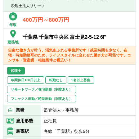
大歓迎です！人間性を重視しながら採用して
会に参加したり、eラーニングで自習して、
■新規顧客開拓 etc.
税理士法人リリーフ
いるので、たとえ税務の経験が浅くても、意
キャッチアップしていくことができます。未
欲がある方はぜひ一度ご応募ください！
経験の方でも活躍しており、お互いにフォロ
【主な使用ソフト】
400万円～800万円
ーしあう社風です。
年収
マネーフォワード、freee、弥生、達人、TKC
※入社1年後には、月次決算書作成を約10社、
※その他お客様や職員の要望により導入する
訪問を約7社ご担当いただくイメージです。
千葉県 千葉市中央区 富士見2-5-12 6F
可能性あり
※5年後にはチームリーダーを目指していただ
勤務地
きます！
自由な働き方が叶う、活気あふれる事務所です！残業時間も少なく、在
宅・時短勤務可のため、ライフスタイルに合わせた働き方が可能です。コ
ンサル・資産税・相続案件と幅広い！
【当社の特徴・出来ること】
■中小企業の経営者に対して、金融知識を活
税理士
かし、専門家とも協力しながら、総合的な経
年間休日120日以上
転勤なし
5名以上募集
営支援をすることができます。
■会計・財務だけでなく、税務・労務・シス
リモートワーク／在宅勤務（制度あり）
テムなどの専門知識を身につけることができ
フレックス出勤／時差出勤（制度あり）
ます。また業務を通じて経営企画の経験を積
むことができます。
業種
監査法人・事務所
雇用形態
正社員
最寄駅
各線「千葉駅」徒歩5分