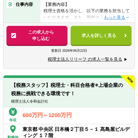
■後輩指導（マネジメント）のご経験
仕事内容
【業務内容】
■会計事務所での勤務のご経験
税理士資格を活かし、以下の業務を担当して
■事業会社経理業務のご経験
いただきます。また、所内スタッフのサポー
ト役としても期待しております。
【求める人物像】
【具体的には】
この求人から
■チャレンジ精神がある
求人を詳しく見る
業務は多岐に渡り、コンサルティング業務
申し込む
税理士事務所での仕事をお客様に対する「サ
（30～50件程度）や資産税・相続案件（年間
ービス」として捉えられる
10件以上）にも力を入れています。
更新日
2026年06月22日
■コツコツ努力できる
チャレンジ意欲のある方には、やってみたい
■明るい、人と話すのが好き、事務作業が好
税理士法人リリーフ の求人一覧を見る
業務を積極的にお任せ致します！
き、数字にこだわる
■税務相談、各種コンサルティング
■ゆくゆくは経営層として活躍していきたい
■資産税業務
という意欲をお持ちの方
■各種申告書作成、確定申告業務
【税務スタッフ】税理士・科目合格者※上場企業の
■決算業務、年末調整
※仕事に対する意欲や、上昇志向のある方、
税務に挑戦できる環境です！
■関与先への報告
大歓迎です！人間性を重視しながら採用して
■新規顧客開拓 etc.
税理士法人令和会計社
いるので、たとえ税務の経験が浅くても、意
欲がある方はぜひ一度ご応募ください！
【主な使用ソフト】
600万円～1200万円
年収
マネーフォワード、freee、弥生、達人、TKC
※その他お客様や職員の要望により導入する
東京都 中央区 日本橋２丁目５－１ 髙島屋ビルデ
可能性あり
ィング １７階
勤務地