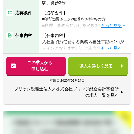
駅」徒歩3分
応募条件
【必須要件】
■簿記2級以上の知識をお持ちの方
■税理士事務所における経験3年以上
仕事内容
【仕事内容】
【歓迎要件】
入社当初お任せする業務内容は下記の2つが
■上場企業の会計・申告経験
メインとなりますが、ご志向や経験値次第で
は、税務・会計業務も経験出来る職場環境で
【求める人物像】
す。
この求人から
■コミュニケーション力が高い方
求人を詳しく見る
申し込む
■チームで成し遂げることにやりがいを感じ
■記帳・申告書作成
ていただける方
■その他税理士補助業務
更新日
2026年07月24日
■明るくやる気のある方
ブリッジ税理士法人／株式会社ブリッジ総合会計事務所
※ご志向次第で経験可能な業務内容の一例
の求人一覧を見る
1.税務申告サービス
【働き方について】
2.会計・税務アドバイザリー
■月140時間勤務を基準に管理をしております
3.決算サポート・ディスクロージャー支援
（7時間×20日）
4.M＆Aサポート
※法定通りの8時間と比較すると、月20時間ほ
5.ストラクチャードファイナンス 等々
ど業務時間が少なく、
もちろん所定の140時間を超過した場合は別