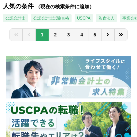
成サポート
人気の条件
バルなビジネス課題に向き合い、付加価値の
（現在の検索条件に追加）
■海外拠点やEY海外事務所と連携したクロス
高いアドバイザリーを提供したい方を求めて
ボーダー業務への参画 など
公認会計士
公認会計士試験合格
USCPA
監査法人
事業会
います。EYが目指す「ファーストコールファ
※業務内容は配属先によって異なります。
ーム」として、クライアントの意思決定を一
歩先から支える存在を目指す方を歓迎しま
1
2
3
4
5
【入社後の業務イメージ】
す。
■入社後は先輩社員やチームの指導のもと、
未知のテーマや複雑な課題に対しても、自ら
実務補助からスタート
学び、仮説を立て、周囲と協働しながら前に
■実務を通じて基礎知識を身につけ、段階的
進める主体性が重要です。多様なバックグラ
に専門性の高い業務に関与
ウンドを持つメンバーとのチーミングを通
■若手のうちから国際案件や複数部門が関わ
じ、変化を前向きに捉えながら成長できる方
るプロジェクトを経験可能
に適したコースです。
■税務・会計の知見を生かし、企業の経営課
題解決に関わりたい方
■複雑な情報を整理・分析し、論点を構造的
に考えられる方
■未知のテーマにも臆せず、主体的に学び続
けられる方
■グローバル案件やクロスボーダー業務に関
心がある方