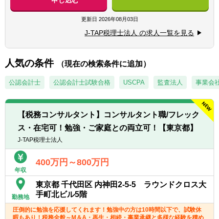
・入出金、記帳、給与計算等事務代行
【求める人材】
・資産税（相続対策）コンサルティング
更新日
2026年08月03日
■ 謙虚さと素直さがある方（コミュニケーシ
ョンと協力）
J-TAP税理士法人 の求人一覧を見る
■税務支援（スポット）
■コミュニケーション能力が高く人と信頼関
・個人/相続の申告代行
係を構築できる方（コミュニケーションと協
・税務面の調査（税務DD）
人気の条件
力）
（現在の検索条件に追加）
・組織再編ストラクチャーの検討/実行支援
■悪いことも含めあらゆる事象を自己成長機
公認会計士
公認会計士試験合格
USCPA
監査法人
事業会
会だと捉えることができる（主体性）
※経験スキルによってお任せする業務は異な
■成長意欲が高い（プロフェッショナリズ
ります。
ム）
【税務コンサルタント】コンサルタント職/フレック
ス・在宅可！勉強・ご家庭との両立可！【東京都】
J-TAP税理士法人
400万円～800万円
年収
東京都 千代田区 内神田2-5-5 ラウンドクロス大
手町北ビル5階
勤務地
圧倒的に勉強を応援してくれます！勉強中の方は10時間以下で、試験休
暇もあり！税務全般～M＆A・再生・相続・事業承継と多様な経験を積め