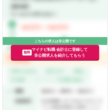
※将来のキャリアパス
途、残業代が支払われます。
上記業務を経験し、一担当者としてご活躍頂
くことも可能です。
■月ごとの勤務時間管理となりますので、6時
間勤務の日や、平日にお休みを作ることもで
※試験勉強中の方については、残業時間を適
きます。
宜相談し、業務担当を割振りますのでご安心
■フレックスタイム制あり・リモート勤務制
下さい。
度あり（業務をお任せできるようになれば、
週2日程度）
こちらの求人は非公開です
マイナビ転職 会計士に登録して
無料
非公開求人を紹介してもらう