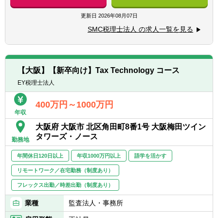
コンサルティングなど
当社の得意分野として、
更新日
2026年08月07日
〈マネージャー〉
■MAS監査 ■キャッシュフロー改善 ■相
■流暢なバイリンガル（英語と日本語の「聞
SMC税理士法人 の求人一覧を見る
続・事業承継 ■融資相談 ■経営計画作成
く話す読む書く」がビジネスレベルであるこ
などがあり、全ての業務に携わっていただく
と）
わけではございませんが、キャリアパスとし
■税理士資格・科目合格者（所得税法の受験
て上記の専門性を付けていただくことが可能
経験あれば尚可）
【大阪】【新卒向け】Tax Technology コース
です。
■Microsoft Excel関数、マクロ等の知見あれば
EY税理士法人
尚可
【会計ソフト】
400万円～1000万円
弥生会計、達人、マネーフォワード、freee
〈シニア～アシスタントマネージャー〉
年収
■流暢なバイリンガル（英語と日本語の「聞
大阪府 大阪市 北区角田町8番1号 大阪梅田ツイン
【備考】
く話す読む書く」がビジネスレベルであるこ
タワーズ・ノース
■お客様対応、試算表や各種税務申告書の作
と）
勤務地
成を中心におまかせします。
■Microsoft Excel関数、マクロ等の知見あれば
年間休日120日以上
年収1000万円以上
語学を活かす
■お客様とのやりとりはチャットワークを利
尚可
用、それ以外にもサイボウズのkintoneを利用
リモートワーク／在宅勤務（制度あり）
しており、ICTツールを積極的に導入してい
〈アシスタント～スタッフ〉
フレックス出勤／時差出勤（制度あり）
ます。
■他会計事務所にて所得税申告書作成の経験
■zoomなども利用し、遠隔地からの支援、テ
あれば尚可
業種
監査法人・事務所
レワークも積極導入しています。
■流暢なバイリンガル（英語と日本語の「聞