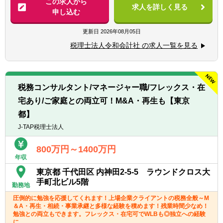
この求人から
求人を詳しく見る
・年末調整、確定申告業務
申し込む
・法人設立に関する手続き及び届出
・M＆A業務（税務DD等）
更新日
2026年08月05日
様々な企業の税務業務を通し幅広い経験が積
税理士法人令和会計社 の求人一覧を見る
めます。
※税務関連の業務100％となります。
【同社で働くポイント】
税務コンサルタント/マネージャー職/フレックス・在
・大手・上場企業の税務を経験することがで
宅あり/ご家庭との両立可！M&A・再生も【東京
きます。
・一部ではなくクライアントの税務に一環し
都】
て携わることができます。
J-TAP税理士法人
800万円～1400万円
年収
東京都 千代田区 内神田2-5-5 ラウンドクロス大
手町北ビル5階
勤務地
圧倒的に勉強を応援してくれます！上場企業クライアントの税務全般～M
＆A・再生・相続・事業承継と多様な経験を積めます！残業時間少なめ！
勉強との両立もできます。フレックス・在宅可でWLBも◎独立への経験
に