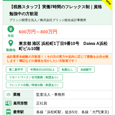
【求める人物像】
Freee
■人事労務の専門性をさらに高めたい方
【税務スタッフ】実働7時間のフレックス制｜資格
■勤怠：KOT・ジョブカン・チームスピリッ
■英語や国際業務にも挑戦したい方
勉強中の方歓迎
ト・IEYASU等
■クライアントの課題解決に深く関わりたい
ブリッジ税理士法人／株式会社ブリッジ総合会計事務所
方
■継続的な学習を楽しめる方
600万円～800万円
■日本と海外をつなぐ仕事に魅力を感じる方
年収
東京都 港区 浜松町1丁目9番10号 Daiwa A浜松
町ビル10階
勤務地
会計業界未経験の方歓迎！！その方の実力や志向に応じて業務をお任せ致
します！簿記などの資格を活かしたい方歓迎です！
第二新卒可
年間休日120日以上
転勤なし
未経験可
リモートワーク／在宅勤務（制度あり）
フレックス出勤／時差出勤（制度あり）
業種
監査法人・事務所
雇用形態
正社員
最寄駅
各線「浜松町駅」徒歩5分、各線「大門(東京)