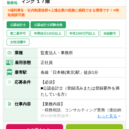
ィング １７階
勤務地
※福利厚生・社内制度抜群※上場企業の税務に挑戦できる環境です！※時
短相談可能
公認会計士
公認会計士試験合格
第二新卒可
年間休日120日以上
年収1000万円以上
未経験可
女性活躍中
業種
監査法人・事務所
雇用形態
正社員
最寄駅
各線「日本橋(東京)駅」徒歩1分
応募条件
【必須】
■公認会計士（登録済みまたは登録要件を満
たしている方）
仕事内容
【業務内容】
・税務相談、コンサルティング業務（連結納
税や組織再編等）
・税金計算
・各種税務申告書作成