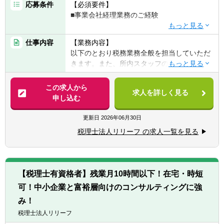
応募条件
【必須要件】
■事業会社経理業務のご経験
【歓迎要件】
仕事内容
【業務内容】
■後輩指導（マネジメント）のご経験
以下のとおり税務業務全般を担当していただ
■税理士科目合格/簿記等の資格をお持ちの方
きます。また、所内スタッフのサポート役と
しても期待しております。
【求める人物像】
【具体的には】
この求人から
■チャレンジ精神がある
求人を詳しく見る
業務は多岐に渡り、コンサルティング業務
申し込む
税理士事務所での仕事をお客様に対する「サ
（30～50件程度）や資産税・相続案件（年間
ービス」として捉えられる
10件以上）にも力を入れています。
更新日
2026年06月30日
■コツコツ努力できる
チャレンジ意欲のある方には、やってみたい
■明るい、人と話すのが好き、事務作業が好
税理士法人リリーフ の求人一覧を見る
業務を積極的にお任せ致します！
き、数字にこだわる
■税務相談、各種コンサルティング
■ゆくゆくは経営層として活躍していきたい
■資産税業務
という意欲をお持ちの方
■各種申告書作成、確定申告業務
【税理士有資格者】残業月10時間以下！在宅・時短
■決算業務、年末調整
※仕事に対する意欲や、上昇志向のある方、
可！中小企業と富裕層向けのコンサルティングに強
■関与先への報告
大歓迎です！人間性を重視しながら採用して
■新規顧客開拓 etc.
み！
いるので、たとえ税務の経験が浅くても、意
税理士法人リリーフ
欲がある方はぜひ一度ご応募ください！
【主な使用ソフト】