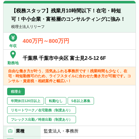
く、やりがいを感じられます。
【税務スタッフ】残業月10時間以下！在宅・時短
可！中小企業・富裕層のコンサルティングに強み！
■中小企業様の経営支援として、独自の商品
を用いて、「どこに手を打てば利益が出るの
税理士法人リリーフ
か」と「どうすればお金を残せるのか」また
「正しい経営とは何か」を経営者に指導をし
400万円～800万円
年収
てきます。
弊社独自の商品知識さえ覚えてしまえば、お
千葉県 千葉市中央区 富士見2-5-12 6F
客様から喜ばれるご提案ができる仕組みが構
勤務地
築されており、未経験でも入社後半年で担当
自由な働き方が叶う、活気あふれる事務所です！残業時間も少なく、在
を持ち始め、早い段階から顧客経営支援の実
宅・時短勤務可のため、ライフスタイルに合わせた働き方が可能です。コ
績を築けます。
ンサル・資産税・相続案件と幅広い！
もちろんOJTや研修もしっかり行いますので
ご安心ください。「中小企業の経営支援をし
税理士
たい」という強い気持ちさえあれば、必ず成
年間休日120日以上
転勤なし
5名以上募集
長できる環境です。
リモートワーク／在宅勤務（制度あり）
【具体的には】
フレックス出勤／時差出勤（制度あり）
■数字が苦手な社長でも理解できるようにグ
業種
監査法人・事務所
ラフや図を多用した月次決算や経営計画書を
作成します。お客様からの紹介のみで純増出