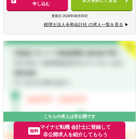
求人を詳しく見る
・税務デューデリジェンス
申し込む
・税金計算
・各種税務申告書作成
更新日
2026年08月05日
・年末調整、確定申告業務
税理士法人令和会計社 の求人一覧を見る
・法人設立に関する手続き及び届出
【同社で働くポイント】
・大手・上場企業の税務を経験することがで
きます。
・一部ではなくクライアントの税務に一環し
て携わることができます。
こちらの求人は非公開です
マイナビ転職 会計士に登録して
無料
非公開求人を紹介してもらう