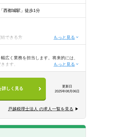
「西都城駅」徒歩1分
完結できる方
れる方
、幅広く業務を担当します。将来的には、
ションを大切にできる方
だきます。
更新日
を詳しく見る
2025年08月06日
戸越税理士法人 の求人一覧を見る
、給与計算、巡回監査等から担当し、少し
てその他幅広い業務に携わります。
て今後の見込みの計画を立てて提案してい
税金の見込みや手元にあるお金の流れ等、
力しています。