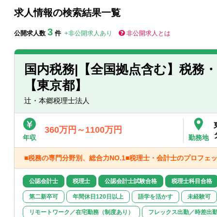
求人情報の検索結果一覧
3
公開求人数
件
+非公開求人あり
非公開求人とは
国内税務|【全国拠点含む】税務
【東京都】
辻・本郷税理士法人
360万円～1100万円
年収
勤務地
■税務の専門分野別、総合力NO.1■税理士・会計士のプロフェ
公認会計士
税理士
公認会計士試験合格
税理士科目合格
第二新卒可
年間休日120日以上
語学を活かす
未経験可
リモートワーク／在宅勤務（制度あり）
フレックス出勤／時差出