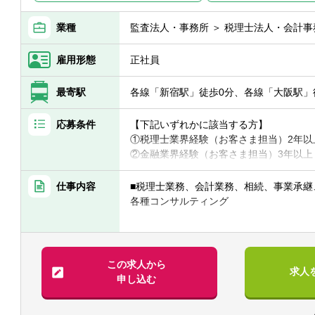
業種
監査法人・事務所 ＞ 税理士法人・会計事
雇用形態
正社員
最寄駅
各線「新宿駅」徒歩0分、各線「大阪駅」
応募条件
【下記いずれかに該当する方】
①税理士業界経験（お客さま担当）2年以
②金融業界経験（お客さま担当）3年以上
③社会人経験（業界等問わず）2年以上 
④税理士
仕事内容
■税理士業務、会計業務、相続、事業承継
⑤公認会計士
各種コンサルティング
※税務業務未経験会計士の方も歓迎いたし
【法人全体の特色】
【求める人物像】
■業界トップレベルの規模でお客様に対し
■税務・会計にとどまらず、総合的な観点
■チーム連携：税理士、公認会計士、中小
この求人から
求人
■経験・能力をフルに発揮できる環境で働
な分野のエキスパートが集結し、案件に
申し込む
めることがあります。
■広範囲な取扱業務