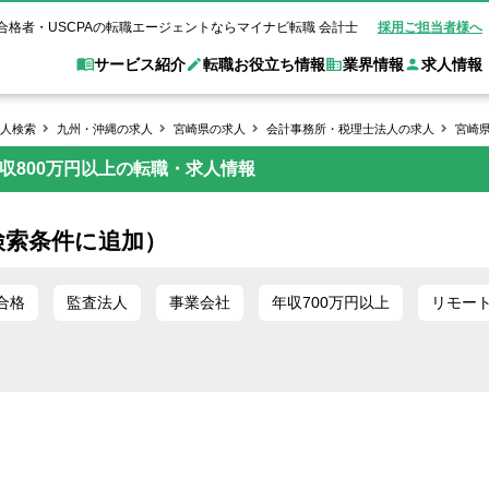
合格者・USCPAの転職エージェントならマイナビ転職 会計士
採用ご担当者様へ
サービス紹介
転職お役立ち情報
業界情報
求人情報
人検索
九州・沖縄の求人
宮崎県の求人
会計事務所・税理士法人の求人
宮崎
収800万円以上の転職・求人情報
職 会計士とは？
Web面談サービス
非公
転職ガイド
験情報
別求人情報
業界別求人情報
業界トピックス
転職活動お役立
ド
個別転職相談会・セミナー
アク
ポイント
申し込み手順
女性会計士の転職
監査法人
業界情報の記事一覧
転職お役立ち情報
金融機関
検索条件に追加）
質問
キャリアアドバイザーのご紹介
転職の方へ
覧
試験合格
USCPAの転職
会計士が活躍できる転職先
会計士・試験合格
会計事務所・税理士法人
事業会社
れ
転職成功事例
合格
監査法人
事業会社
年収700万円以上
リモー
の転職の方へ
の流れ
米国公認会計士）
未経験分野への転職
監査法人
WEB面接完全ガ
コンサルティングファー
ム