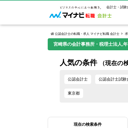
会計士・試験
公認会計士の転職・求人 マイナビ転職 会計士
求
宮崎県の会計事務所・税理士法人,年
マイナビ転
ご状況別
会計士試
保有資格
ご利用ガイ
人気の条件
年齢別転職
受験資格・
公認会計士
（現在の
よくあるご
はじめての
試験科目一
公認会計士
サービス紹介
転職お役立ち情報
業界情報
ご利用の流
公認会計士
公認会計士試験
2回目以降
試験合格後
USCPA（
求人情報
東京都
現在の検索条件