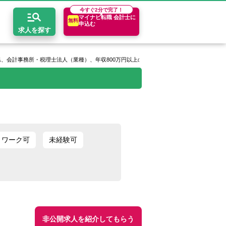
今すぐ
2分で完了！
マイナビ転職 会計士に
無料
申込む
求人を探す
県、会計事務所・税理士法人（業種）、年収800万円以上の求人
開求人とは？
ちコンテンツ
エリア別求人情報
セスマップ
コンサルティングファーム
関東・首都圏
年収診断
者の転職Q&A
会計事務所・税理士法人
関西
キャリア診断
トワーク可
未経験可
イド
事業会社
東海
非公開求人を紹介してもらう