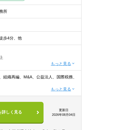
務所
徒歩4分、他
上
かつ 税理士科目1科目以上の取得者
、組織再編、M&A、公益法人、国際税務、
ます！！
てサービス提供しています。
から経営コンサルティングに携りたい方
企業診断士など、税務・会計に関わる様々
更新日
を詳しく見る
きたい方
よっては、互いにチームを組んで業務を進
2026年08月04日