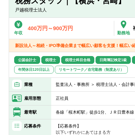
税務スタッフ｜【横浜・宮崎】
・税理士の資格取得支援も行っているた
戸越税理士法人
す。
【具体的には】
400万円～900万円
●決算・申告書の作成
年収
勤務地
●巡回監査
●税務相談対応など
新設法人～相続・IPO準備企業まで幅広い顧客を支援！幅広い
相続税も年に数件お問合わせがあり、チ
公認会計士
税理士
税理士科目合格
日商簿記検定1級
年間休日120日以上
リモートワーク／在宅勤務（制度あり）
業種
監査法人・事務所 ＞ 税理士法人・会計事
雇用形態
正社員
最寄駅
各線「桜木町駅」徒歩1分、ＪＲ日豊本線
応募条件
【応募条件】
以下いずれかにあてはまる方