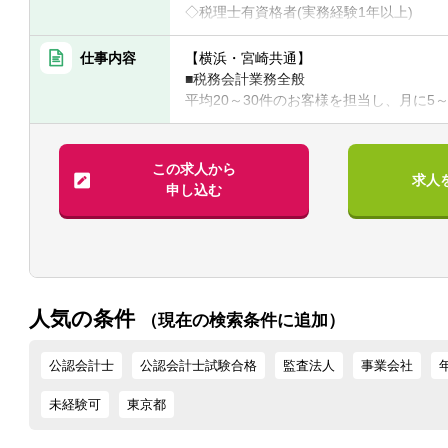
◇税理士有資格者(実務経験1年以上)
◇公認会計士試験合格の方
仕事内容
【横浜・宮崎共通】
※普通自動車第一種運転免許は必須となり
■税務会計業務全般
平均20～30件のお客様を担当し、月に5
【具体的には】
・データ入力
◎責任感を持ち、丁寧な仕事を心掛けら
・決算業務
◎お客様との一つひとつのコミュニケー
・給与計算
この求人から
求人
◎協調性がある方
・巡回監査
申し込む
・その他税務会計業務 等
相続税も年に数件お問合わせがあり、チ
＝＝＝＝＝＝＝＝＝＝＝＝＝＝＝＝＝＝
【宮崎オフィス（計10名前後）】
■場所：宮崎県都城市姫城町4-1 都城証
人気の条件
（現在の検索条件に追加）
■業務の特徴：
公認会計士
公認会計士試験合格
監査法人
事業会社
・顧客対応が中心の業務となるため、コ
・将来的には都城支店長を目指すことも
未経験可
東京都
■就業環境