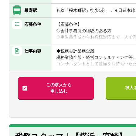
最寄駅
各線「桜木町駅」徒歩1分、ＪＲ日豊本線
応募条件
【応募条件】
◇会計事務所の経験のある方
◇申告書作成からお客様対応まで一人で
【具体的には】
仕事内容
◆税務会計業務全般
◎責任感を持ち、丁寧な仕事を心掛けら
税務業務全般・経営コンサルティング等
◎お客様との一つひとつのコミュニケー
コンサルタントとして担当をお持ちいた
◎協調性がある方
・データ入力
・決算業務
・給与計算
この求人から
求人
・巡回監査
申し込む
・その他税務会計業務 等
・入社後すぐは、データ入力、決算業務
ずつ業務を覚えていきます。経験に応じ
・巡回監査での訪問では、試算表に加え
ます。決算の見込みまでの予想、今後の
未来に向けた資金繰りの提案等に特に注