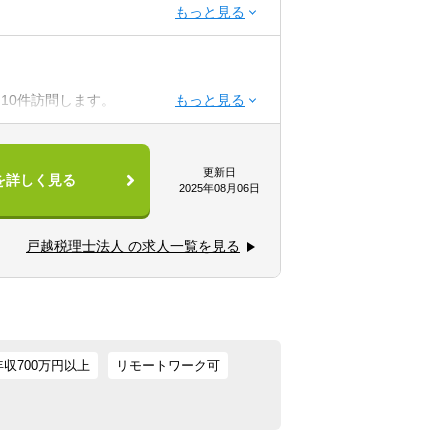
ます。
～10件訪問します。
れる方
ションを大切にできる方
更新日
を詳しく見る
2025年08月06日
戸越税理士法人 の求人一覧を見る
ャレンジする環境です。
＝
拠会議所2階
年収700万円以上
リモートワーク可
ミュニケーション能力が求められます。
可能です。