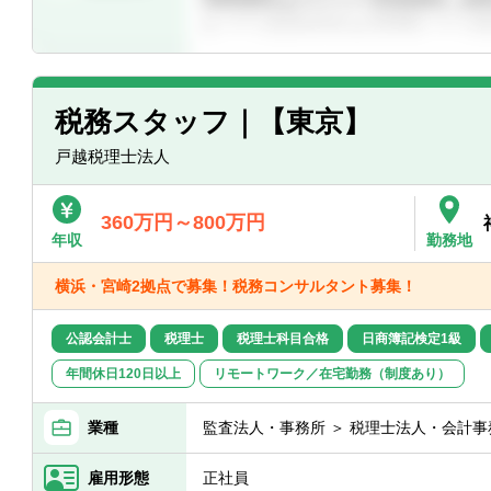
税務スタッフ｜【東京】
戸越税理士法人
360万円～800万円
年収
勤務地
横浜・宮崎2拠点で募集！税務コンサルタント募集！
公認会計士
税理士
税理士科目合格
日商簿記検定1級
年間休日120日以上
リモートワーク／在宅勤務（制度あり）
業種
監査法人・事務所 ＞ 税理士法人・会計事
雇用形態
正社員