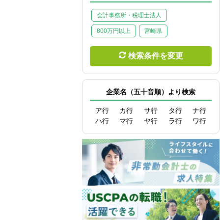
会計事務所・税理士法人
800万円以上
宮崎県
検索条件を変更
企業名（五十音順）より検索
ア行
カ行
サ行
タ行
ナ行
ハ行
マ行
ヤ行
ラ行
ワ行