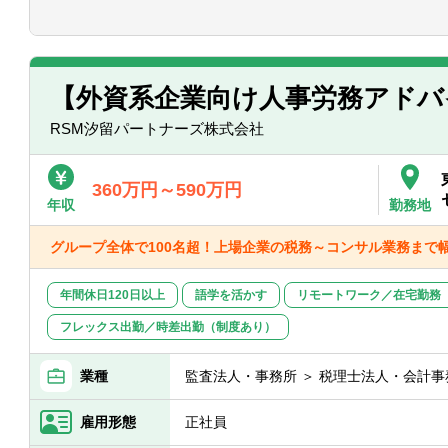
■税務支援（スポット）
・個人/相続の申告代行
・税務面の調査（税務DD）
・組織再編ストラクチャーの検討/実行支
【外資系企業向け人事労務アドバ
※経験スキルによってお任せする業務は異
RSM汐留パートナーズ株式会社
＜在宅勤務について＞
業務に慣れていただくまでは基本的に出
大週1～2日のリモートワークが可能です
360万円～590万円
年収
勤務地
グループ全体で100名超！上場企業の税務～コンサル業務まで
年間休日120日以上
語学を活かす
リモートワーク／在宅勤務
フレックス出勤／時差出勤（制度あり）
業種
監査法人・事務所 ＞ 税理士法人・会計事
雇用形態
正社員