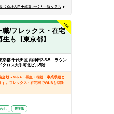
株式会社古田土経営 の求人一覧を見る
品を用いて、「どこに手を打てば利益が出
か」また「正しい経営とは何か」を経営者
、お客様から喜ばれるご提案ができる仕組
ー職/フレックス・在宅
半年で担当を持ち始め、早い段階から顧客
再生も【東京都】
のでご安心ください。「中小企業の経営支
ば、必ず成長できる環境です。
東京都 千代田区 内神田2-5-5 ラウン
ドクロス大手町北ビル5階
グラフや図を多用した月次決算や経営計画
で純増出来ているため、新規契約獲得のた
務全般～M＆A・再生・相続・事業承継と
ます。フレックス・在宅可でWLBも◎独
ジェクト単位で動くわけではなく、
様の課題はチームで解決していきます。（1
当をアサインしますので、深いところまで
勤なし
管理職