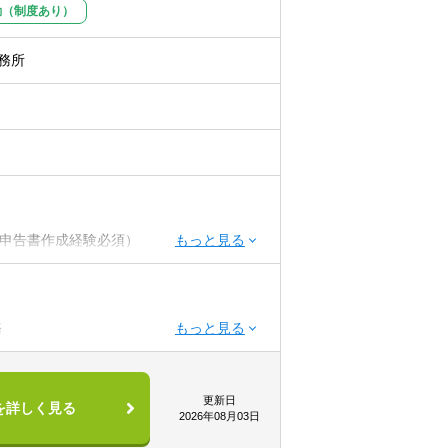
勤（制度あり）
務所
サルタントとしての知識・コミュニケーシ
アサインが始まります。最初は先輩社員と
問同行など、OJTで実務を学びます。そ
々なテーマの勉強会に参加したり、eラー
いくことができます。未経験の方でも活躍
です。
0社、訪問を約7社ご担当いただくイメージ
ただきます！
税申告書作成経験必須）
or消費or相続）or公認会計士
活かし、専門家とも協力しながら、総合的
務
ステムなどの専門知識を身につけることが
経験を積むことができます。
ーションと協力）
更新日
を詳しく見る
関係を構築できる方（コミュニケーション
2026年08月03日