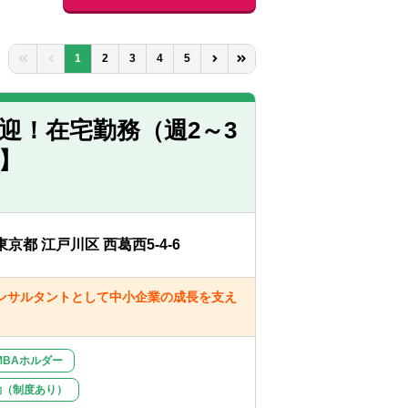
1
2
3
4
5
迎！在宅勤務（週2～3
都】
東京都 江戸川区 西葛西5-4-6
ンサルタントとして中小企業の成長を支え
MBAホルダー
勤（制度あり）