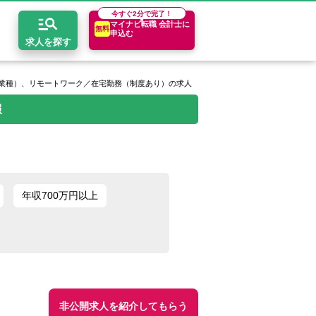
今すぐ
2分で完了！
マイナビ転職 会計士に
無料
申込む
求人を探す
業種）、リモートワーク／在宅勤務（制度あり）の求人
報
開求人とは？
ちコンテンツ
エリア別求人情報
セスマップ
コンサルティングファーム
関東・首都圏
年収診断
者の転職Q&A
会計事務所・税理士法人
関西
キャリア診断
年収700万円以上
イド
事業会社
東海
非公開求人を紹介してもらう