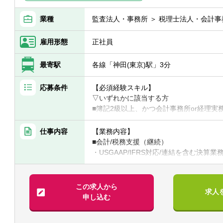
業種
監査法人・事務所 ＞ 税理士法人・会計事
雇用形態
正社員
最寄駅
各線「神田(東京)駅」3分
応募条件
【必須経験スキル】
▽いずれかに該当する方
■簿記2級以上、かつ会計事務所or経理
須）
■税理士試験の簿財2科目合格者以上（+法人
仕事内容
【業務内容】
会計士or 公認会計士試験短答合格者（
■会計/税務支援（継続）
・USGAAP/IFRS対応/連結を含む決算業
【求める人材】
・各種任意/法定監査
■ 謙虚さと素直さがある方（コミュニケ
・税務顧問（税務相談）
■コミュニケーション能力が高く人と信頼
・法人税/消費税/償却資産税の申告代行
この求人から
求人
と協力）
・入出金、記帳、給与計算等事務代行
申し込む
■悪いことも含めあらゆる事象を自己成長
・資産税（相続対策）コンサルティング
■成長意欲が高い（プロフェッショナリズ