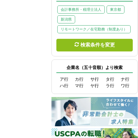
会計事務所・税理士法人
東京都
新潟県
リモートワーク／在宅勤務（制度あり）
検索条件を変更
企業名（五十音順）より検索
ア行
カ行
サ行
タ行
ナ行
ハ行
マ行
ヤ行
ラ行
ワ行