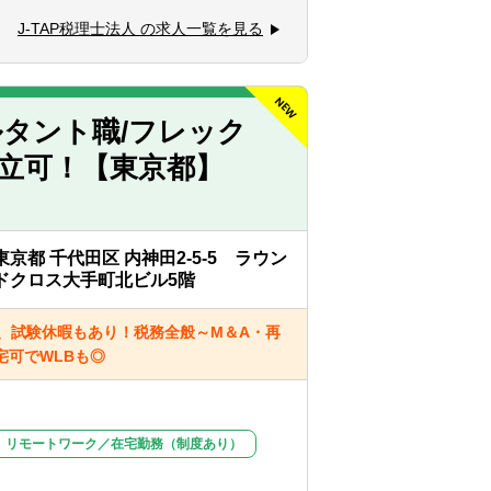
機会だと捉えることができる（主体性）
ム）
J-TAP税理士法人 の求人一覧を見る
援
タント職/フレック
なります。
立可！【東京都】
東京都 千代田区 内神田2-5-5 ラウン
ドクロス大手町北ビル5階
、試験休暇もあり！税務全般～M＆A・再
可でWLBも◎
リモートワーク／在宅勤務（制度あり）