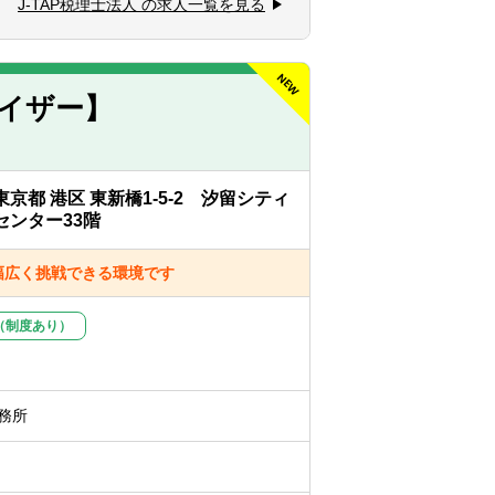
J-TAP税理士法人 の求人一覧を見る
援
イザー】
なります。
社いただく前提となり、慣れてきてから最
。
東京都 港区 東新橋1-5-2 汐留シティ
センター33階
幅広く挑戦できる環境です
（制度あり）
務所