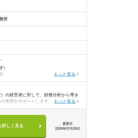
務所
方
ず）
方
ある方
程度）の経営者に対して、財務分析から導き
いの実現をサポートします。
う理念に共感頂ける方
が中心。「社員の給与や賞与を上げていきた
です。
っている経営者が多いのも特徴で、経営改
更新日
を詳しく見る
結することも多く、やりがいを感じられま
2026年07月28日