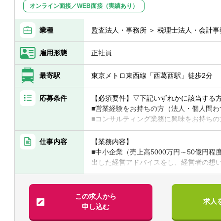
オンライン面接／WEB面接（実績あり）
業種
監査法人・事務所 ＞ 税理士法人・会計事
雇用形態
正社員
最寄駅
東京メトロ東西線「西葛西駅」徒歩2分
応募条件
【必須要件】▽下記いずれかに該当する
■営業経験をお持ちの方（法人・個人問わ
■コンサルティング業務に興味をお持ちの
■中小企業経営者相手に仕事をしたことが
■税理士
仕事内容
【業務内容】
■中小企業（売上高5000万円～50億円
【求める人物像】
出した経営アドバイスをし、経営者の想
■「日本中の中小企業を元気にする」とい
■数字に抵抗感のない方
■年商規模1億円～10億円以下のお客様
※同社従業員の50%以上は業界未経験者
い」「労働環境を改善してきたい」と思
この求人から
求人
善が社員の働きやすさと生活力向上に直
申し込む
す。