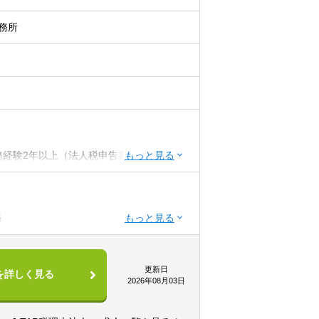
務所
実務経験2年以上（法人税申告書作成経験必
or消費or相続1科目合格者歓迎）or 公認
実務経験なしでも歓迎）
務
ーションと協力）
関係を構築できる方（コミュニケーション
更新日
を詳しく見る
2026年08月03日
機会だと捉えることができる（主体性）
ム）