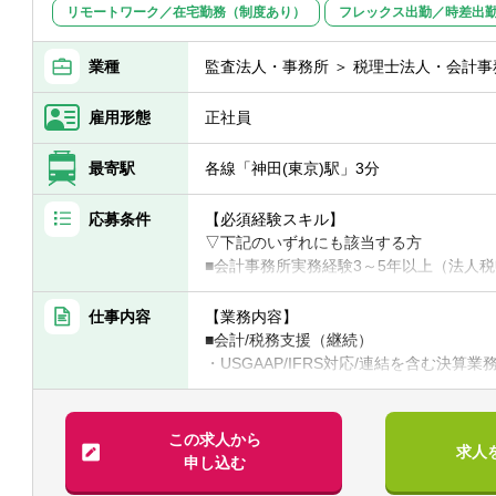
リモートワーク／在宅勤務（制度あり）
フレックス出勤／時差出
【教育体制】
業種
監査法人・事務所 ＞ 税理士法人・会計事
入社後は3か月間の研修を受けます。コン
ョン力を問う試験に合格した後、顧客の
一緒に顧客を担当し、資料作成の補助や訪
雇用形態
正社員
の他、会計・保険・労務・システムなど様
ニングで自習して、キャッチアップして
最寄駅
各線「神田(東京)駅」3分
しており、お互いにフォローしあう社風
※入社1年後には、月次決算書作成を約1
応募条件
【必須経験スキル】
です。
▽下記のいずれにも該当する方
※5年後にはチームリーダーを目指してい
■会計事務所実務経験3～5年以上（法人
■税理士試験の3科目合格者以上（簿財+法人
【当社の特徴・出来ること】
仕事内容
【業務内容】
■中小企業の経営者に対して、金融知識を
【歓迎要件】
■会計/税務支援（継続）
な経営支援をすることができます。
■金融業界経験のある方
・USGAAP/IFRS対応/連結を含む決算業
■会計・財務だけでなく、税務・労務・シ
・各種任意/法定監査
できます。また業務を通じて経営企画の
【求める人材】
・税務顧問（税務相談）
■ 謙虚さと素直さがある方（コミュニケ
・法人税/消費税/償却資産税の申告代行
この求人から
求人
■コミュニケーション能力が高く人と信頼
・入出金、記帳、給与計算等事務代行
申し込む
と協力）
・資産税（相続対策）コンサルティング