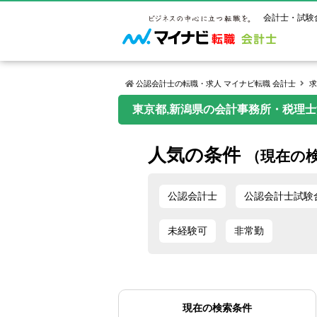
会計士・試験
公認会計士の転職・求人 マイナビ転職 会計士
求
東京都,新潟県の会計事務所・税理
マイナビ転
ご状況別
会計士試
保有資格
ご利用ガイ
人気の条件
年齢別転職
受験資格・
公認会計士
（現在の
よくあるご
はじめての
試験科目一
公認会計士
サービス紹介
転職お役立ち情報
業界情報
ご利用の流
公認会計士
公認会計士試験
2回目以降
試験合格後
USCPA（
求人情報
未経験可
非常勤
現在の検索条件