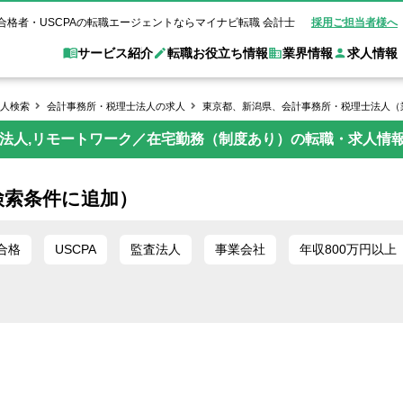
合格者・USCPAの転職エージェントならマイナビ転職 会計士
採用ご担当者様へ
サービス紹介
転職お役立ち情報
業界情報
求人情報
人検索
会計事務所・税理士法人の求人
東京都、新潟県、会計事務所・税理士法人（
士法人,リモートワーク／在宅勤務（制度あり）の転職・求人情
職 会計士とは？
Web面談サービス
非公
転職ガイド
験情報
別求人情報
業界別求人情報
業界トピックス
転職活動お役立
ド
個別転職相談会・セミナー
アク
ポイント
申し込み手順
女性会計士の転職
監査法人
業界情報の記事一覧
転職お役立ち情報
金融機関
検索条件に追加）
質問
キャリアアドバイザーのご紹介
転職の方へ
覧
試験合格
USCPAの転職
会計士が活躍できる転職先
会計士・試験合格
会計事務所・税理士法人
事業会社
れ
転職成功事例
合格
USCPA
監査法人
事業会社
年収800万円以上
の転職の方へ
の流れ
米国公認会計士）
未経験分野への転職
監査法人
WEB面接完全ガ
コンサルティングファー
ム