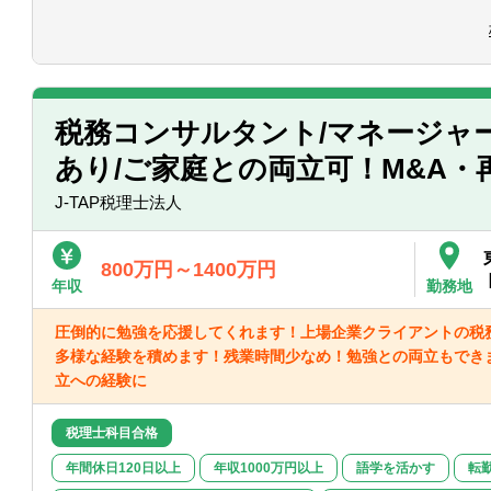
■中小企業様の経営支援として、独自の商
るのか」と「どうすればお金を残せるの
に指導をしてきます。
弊社独自の商品知識さえ覚えてしまえば
税務コンサルタント/マネージャ
みが構築されており、未経験でも入社後
あり/ご家庭との両立可！M&A・
経営支援の実績を築けます。
もちろんOJTや研修もしっかり行います
J-TAP税理士法人
援をしたい」という強い気持ちさえあれ
【具体的には】
800万円～1400万円
■数字が苦手な社長でも理解できるように
年収
勤務地
書を作成します。お客様からの紹介のみ
めの営業活動は行いません。
圧倒的に勉強を応援してくれます！上場企業クライアントの税
多様な経験を積めます！残業時間少なめ！勉強との両立もでき
【組織環境】
立への経験に
■コンサルティングファームのようにプロ
1社に対し自分1人担当になります。お客
税理士科目合格
チーム5～6名体制）
専門的な知識を要する場合は、専門の担
年間休日120日以上
年収1000万円以上
語学を活かす
転
経営課題解決にコミットできます。