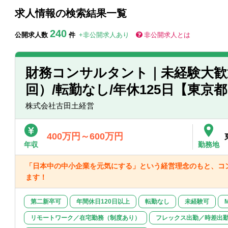
求人情報の検索結果一覧
240
公開求人数
件
+非公開求人あり
非公開求人とは
財務コンサルタント｜未経験大歓
回）/転勤なし/年休125日【東京
株式会社古田土経営
400万円～600万円
年収
勤務地
「日本中の中小企業を元気にする」という経営理念のもと、コ
ます！
第二新卒可
年間休日120日以上
転勤なし
未経験可
リモートワーク／在宅勤務（制度あり）
フレックス出勤／時差出