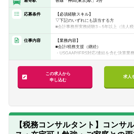
最寄駅
各線「神田(東京)駅」3分
応募条件
【必須経験スキル】
▽下記のいずれにも該当する方
■会計事務所実務経験3～5年以上（法人
■税理士試験の3科目合格者以上（簿財+法人
仕事内容
【業務内容】
【歓迎要件】
■会計/税務支援（継続）
■金融業界経験のある方
・USGAAP/IFRS対応/連結を含む決算業
・各種任意/法定監査
【求める人材】
・税務顧問（税務相談）
■ 謙虚さと素直さがある方（コミュニケ
・法人税/消費税/償却資産税の申告代行
この求人から
求人
■コミュニケーション能力が高く人と信頼
・入出金、記帳、給与計算等事務代行
申し込む
と協力）
・資産税（相続対策）コンサルティング
■悪いことも含めあらゆる事象を自己成長
■成長意欲が高い（プロフェッショナリズ
■税務支援（スポット）
・個人/相続の申告代行
・税務面の調査（税務DD）
・組織再編ストラクチャーの検討/実行支
【税務コンサルタント】コンサル
※経験スキルによってお任せする業務は異