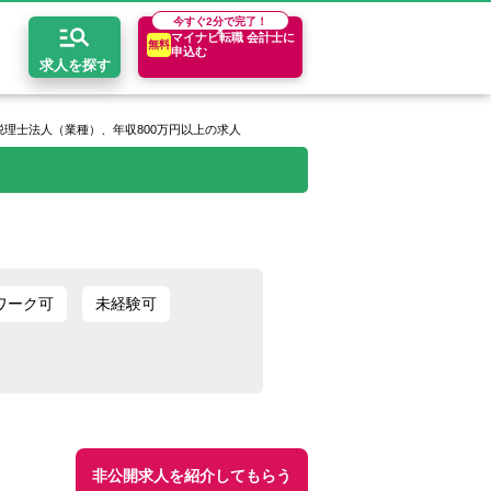
今すぐ
2分で完了！
マイナビ転職 会計士に
無料
申込む
求人を探す
理士法人（業種）、年収800万円以上の求人
開求人とは？
ちコンテンツ
エリア別求人情報
セスマップ
コンサルティングファーム
関東・首都圏
年収診断
者の転職Q&A
会計事務所・税理士法人
関西
キャリア診断
ワーク可
未経験可
イド
事業会社
東海
非公開求人を紹介してもらう