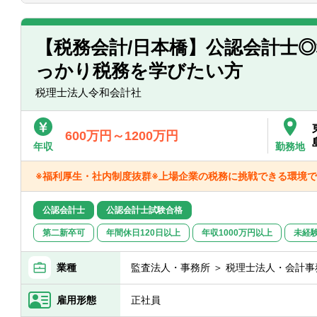
・一部ではなくクライアントの税務に一
【税務会計/日本橋】公認会計士
っかり税務を学びたい方
税理士法人令和会計社
600万円～1200万円
年収
勤務地
※福利厚生・社内制度抜群※上場企業の税務に挑戦できる環境で
公認会計士
公認会計士試験合格
第二新卒可
年間休日120日以上
年収1000万円以上
未経
業種
監査法人・事務所 ＞ 税理士法人・会計事
雇用形態
正社員