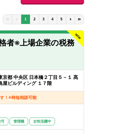
1
2
3
4
5
格者※上場企業の税務
東京都 中央区 日本橋２丁目５－１ 髙
島屋ビルディング １７階
す！※時短相談可能
験可
管理職
女性活躍中