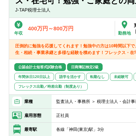
ス・在宅可！勉強・ご家庭との両
J-TAP税理士法人
400万円～800万円
年収
勤務地
圧倒的に勉強を応援してくれます！勉強中の方は10時間以下で
生・相続・事業承継と多様な経験を積めます！フレックス・在宅
公認会計士短答式試験合格
日商簿記検定2級
年間休日120日以上
語学を活かす
転勤なし
未経験可
フレックス出勤／時差出勤（制度あり）
業種
監査法人・事務所 ＞ 税理士法人・会計事
雇用形態
正社員
最寄駅
各線「神田(東京)駅」3分