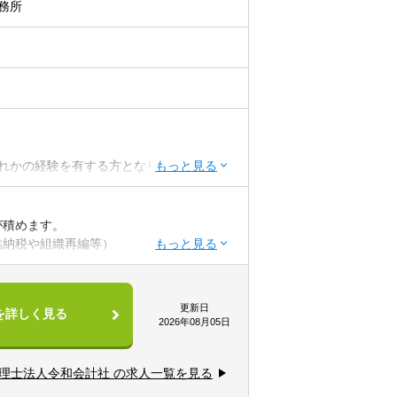
務所
れかの経験を有する方となります。
が積めます。
結納税や組織再編等）
更新日
を詳しく見る
2026年08月05日
理士法人令和会計社 の求人一覧を見る
ができます。