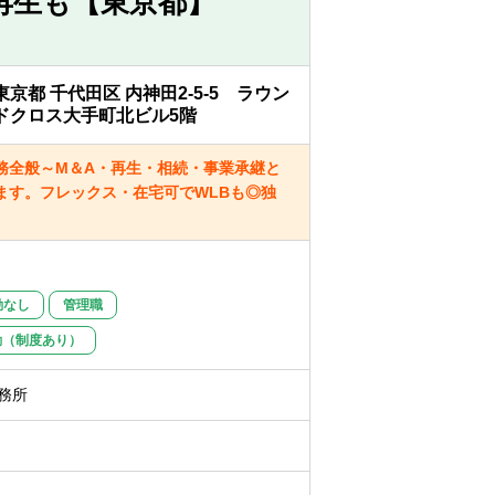
再生も【東京都】
東京都 千代田区 内神田2-5-5 ラウン
ドクロス大手町北ビル5階
務全般～M＆A・再生・相続・事業承継と
ます。フレックス・在宅可でWLBも◎独
勤なし
管理職
勤（制度あり）
務所