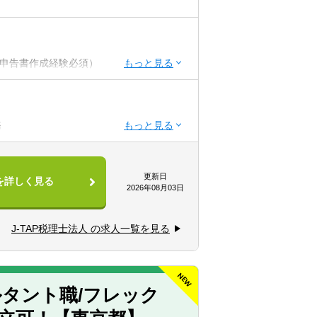
税申告書作成経験必須）
or消費or相続）or公認会計士
務
ーションと協力）
更新日
を詳しく見る
関係を構築できる方（コミュニケーション
2026年08月03日
機会だと捉えることができる（主体性）
ム）
J-TAP税理士法人 の求人一覧を見る
援
タント職/フレック
なります。