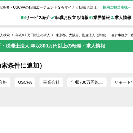
合格者・USCPAの転職エージェントならマイナビ転職 会計士
採用ご担当者様へ
サービス紹介
転職お役立ち情報
業界情報
求人情報
人検索
年収800万円以上の求人
東京都、大阪府、監査法人（業種）、会計事務所・税
所・税理士法人,年収800万円以上の転職・求人情報
職 会計士とは？
Web面談サービス
非公
転職ガイド
験情報
別求人情報
業界別求人情報
業界トピックス
転職活動お役立
ド
個別転職相談会・セミナー
アク
ポイント
申し込み手順
女性会計士の転職
監査法人
業界情報の記事一覧
転職お役立ち情報
金融機関
検索条件に追加）
質問
キャリアアドバイザーのご紹介
転職の方へ
覧
試験合格
USCPAの転職
会計士が活躍できる転職先
会計士・試験合格
会計事務所・税理士法人
事業会社
れ
転職成功事例
合格
USCPA
事業会社
年収700万円以上
リモート
の転職の方へ
の流れ
米国公認会計士）
未経験分野への転職
監査法人
WEB面接完全ガ
コンサルティングファー
ム