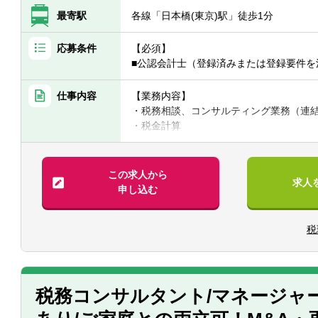
最寄駅
各線「日本橋(東京)駅」徒歩1分
応募条件
【必須】
■公認会計士（登録済みまたは登録要件を
仕事内容
【業務内容】
・税務相談、コンサルティング業務（連
・税金計算
・各種税務申告書作成
・年末調整、確定申告業務
・法人設立に関する手続き及び届出
この求人から
求人
・M＆A業務（税務DD等）
申し込む
様々な企業の税務業務を通し幅広い経験
※税務関連の業務100％となります。
税
【同社で働くポイント】
・大手・上場企業の税務を経験すること
・一部ではなくクライアントの税務に一
税務コンサルタント/マネージャ