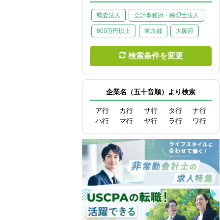
監査法人
会計事務所・税理士法人
800万円以上
東京都
大阪府
検索条件を変更
企業名（五十音順）より検索
ア行
カ行
サ行
タ行
ナ行
ハ行
マ行
ヤ行
ラ行
ワ行