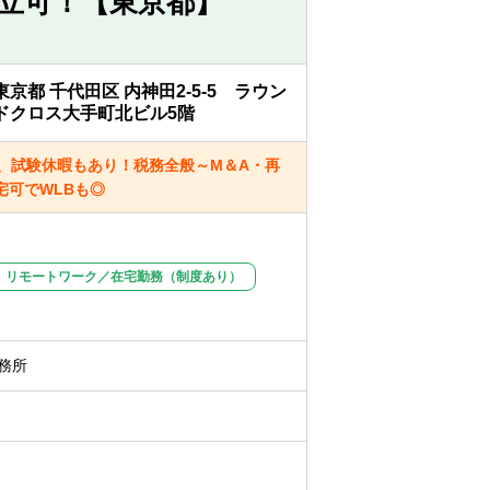
立可！【東京都】
東京都 千代田区 内神田2-5-5 ラウン
ドクロス大手町北ビル5階
、試験休暇もあり！税務全般～M＆A・再
可でWLBも◎
リモートワーク／在宅勤務（制度あり）
務所