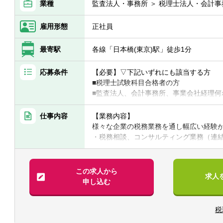
業種
監査法人・事務所 ＞ 税理士法人・会計事
雇用形態
正社員
最寄駅
各線「日本橋(東京)駅」徒歩1分
応募条件
【必要】▽下記いずれにも該当する方
■税理士試験科目合格者の方
■監査法人、会計事務所、事業会社経理何
【歓迎】
■税理士資格保有者
仕事内容
【業務内容】
■官報合格者
様々な企業の税務業務を通し幅広い経験
・税務相談、コンサルティング業務（連
・税務デューデリジェンス
・税金計算
・各種税務申告書作成
この求人から
求人
・年末調整、確定申告業務
申し込む
・法人設立に関する手続き及び届出
税
【同社で働くポイント】
・大手・上場企業の税務を経験すること