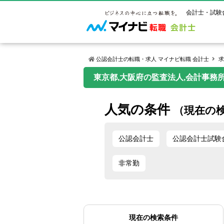
会計士・試験
公認会計士の転職・求人 マイナビ転職 会計士
求
東京都,大阪府の監査法人,会計事務
マイナビ転
ご状況別
会計士試
保有資格
ご利用ガイ
人気の条件
年齢別転職
受験資格・
公認会計士
（現在の
よくあるご
はじめての
試験科目一
公認会計士
サービス紹介
転職お役立ち情報
業界情報
ご利用の流
公認会計士
公認会計士試験
2回目以降
試験合格後
USCPA（
求人情報
非常勤
現在の検索条件