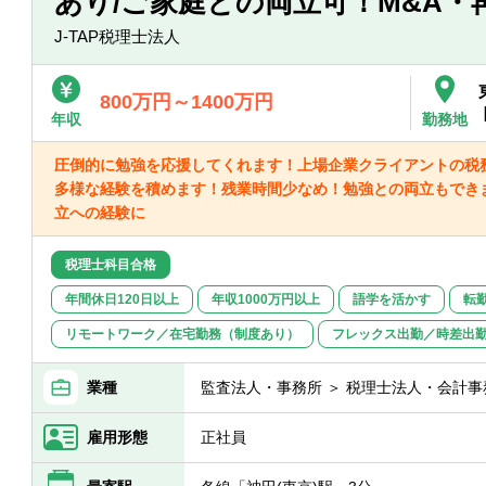
あり/ご家庭との両立可！M&A・
J-TAP税理士法人
800万円～1400万円
年収
勤務地
圧倒的に勉強を応援してくれます！上場企業クライアントの税
多様な経験を積めます！残業時間少なめ！勉強との両立もでき
立への経験に
税理士科目合格
年間休日120日以上
年収1000万円以上
語学を活かす
転
リモートワーク／在宅勤務（制度あり）
フレックス出勤／時差出
業種
監査法人・事務所 ＞ 税理士法人・会計事
雇用形態
正社員