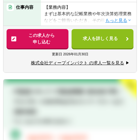
■大小様々な規模の企業や個人事業主もクラ
■事業会社での経理経験 3年以上
■裁量が大きく、経験が浅くても、様々な業
仕事内容
【業務内容】
イアントとなるため、幅広い経験ができま
務に挑戦できるので、成長スピードは速いで
まずは基本的な記帳業務や年次決算処理業務
す。
※業界未経験でも経理経験があればOK！
す。
などをご担当いただき、その後、コンサルテ
■『税務・会計のプロ』として、一般的な税
※上記の経験があり、税理士や公認会計士の
ィング業務にも徐々に関わっていただきま
務・会計業務以外にもM&Aや組織再編、事業
資格をめざしたい方大歓迎！
す。
この求人から
再生、IPO支援等でも多数の実績を残してお
求人を詳しく見る
ご自身のご希望や会社の状況でご担当いただ
申し込む
り、豊富なラインナップでクライアントの課
く業務内容は決定しますが、会計・税務問わ
題解決を提案しております。
【歓迎経験・スキル】
ず幅広く業務を経験することができます。
更新日
2026年01月30日
■業界や業務に特化していないからこそ、
■税理士・公認会計士の資格を取得し、これ
様々な業務を経験することで自身のスキルの
からより実務を積みたい方
株式会社ディープインパクト の求人一覧を見る
【ご入社後からの担当業務とキャリアイメー
成長を実感できます。
■情報感度の高い方
ジ】
■お客様との距離も近いため、直接反応をう
■IPOコンサルや成長企業支援に関心のある方
≪1、2年目≫
かがうことができ、やりがいを感じることが
■クライアントとの直接のやり取りを通して
■記帳代行業務（月次記帳から年次決算処
できます。
クライアントの『顔』が見える仕事がしたい
理）
■裁量が大きく、経験が浅くても、様々な業
方
■税理士補助業務（税務申告書作成補助、そ
務に挑戦できるので、成長スピードは速いで
の他申請届け出書作成補助等）
す。
【求める人物像】
■経理支援業務（会計処理相談対応、帳簿レ
■チーム制のため、周りと相談しながら進め
■報告・連絡・相談のコミュニケーションを
ビュー等）
られます。
しっかり取り、チームワークを大切にする方
■公認会計士補助業務（上場会社決算支援
■先輩社員のサポートが充実しており、安心
■責任をもってやり抜く力のある方。
等）
して仕事を進めることができます。
■自ら計画を立て、実行できる力のある方
など