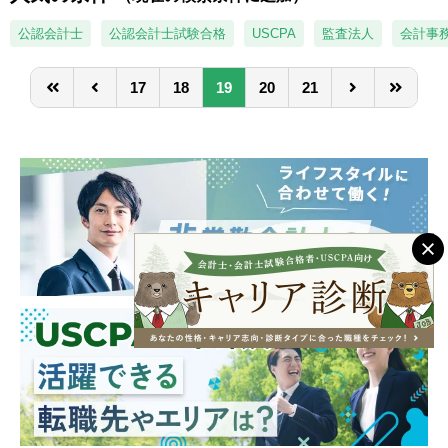
弥生会計, freee, money forward, 勘定奉行な
ど
公認会計士
公認会計士試験合格
USCPA
監査法人
会計事
【お勧めポイント】
17
18
19
20
21
以下の方々に最適な事務所です。
・より一層法人の税務会計知識と経験を深め
たい方
・これまで長時間労働で勉強時間が確保でき
ず知識のインプットが十分にできなかった方
・ワークライフバランスを適正化したい方
・現在の福利厚生に不満を抱いている方
・繁忙期の過重労働をできるだけ減らしたい
方