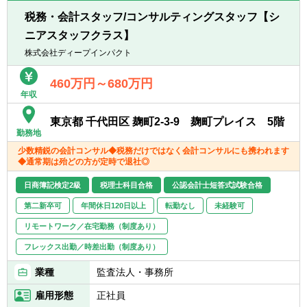
■プロフェッショナルとして質の高いサービ
スを提供し続ける探究心のある方
税務・会計スタッフ/コンサルティングスタッフ【シ
【業務内容】
■変化を恐れず、幅広くチャレンジできる環
ニアスタッフクラス】
■1つのファンドにつき、4～5名でパーティー
境に身を置きたい方
を組み、担当します。（管理・オペレーショ
株式会社ディープインパクト
■金融ビジネスの専門性を高めたい方
ン統括1名、管理・オペレーション担当1名、
会計税務統括1名、会計税務担当1名、記帳1
460万円～680万円
年収
名）
■業務の全体の7～8割は、管理・オペレーシ
東京都 千代田区 麹町2-3-9 麹町プレイス 5階
ョン業務やクライアントとのコミュニケーシ
勤務地
ョンとなります。具体的には、メールや電話
少数精鋭の会計コンサル◆税務だけではなく会計コンサルにも携われます
にてアセットマネージャーから指図があり、
◆通常期は殆どの方が定時で退社◎
その依頼に沿って書類の捺印や資金移動の処
理などをスピーディーに正確に処理を行いま
日商簿記検定2級
税理士科目合格
公認会計士短答式試験合格
す。また、押印業務や送金業務を行うチーム
第二新卒可
年間休日120日以上
転勤なし
未経験可
は別のチームとなりますので、ミスなく連携
することが重要です。ファンド関係者から、
リモートワーク／在宅勤務（制度あり）
会計・税務周りの質問や相談が来ることもあ
フレックス出勤／時差出勤（制度あり）
りますが、基本的には会計・税務のチームの
担当者につなぎ、回答します。
業種
監査法人・事務所
雇用形態
正社員
■ファンド組成時におけるスキーム組成のア