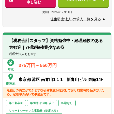
ただくことが可能です。
法人等の
申し込む
■非営利法人に対する会計監査業務、会計及
■会計監査
び内部統制、アドバイザリー業務
更新日
2025年12月11日
・金融商品取引法監査
佳生監査法人 の求人一覧を見る
・会社法監査
▽その他
・投資事業有限責任組合監査
■IFRS導入支援サービス：短期調査（課題の
・学校法人監査
抽出）、課題分析及び解決策等のアドバイ
・社会福祉法人監査
ス、導入アドバイス
【税務会計スタッフ】資格勉強中・経理経験のある
・任意監査
■品質管理業務：当法人の品質管理規程・マ
方歓迎｜7H勤務/残業少なめ◎
・その他法定監査
ニュアル等の整備及び運用業務、GTILの品質
■会計コンサルティング
税理士法人あおやま
管理ルールの導入及び調整など
・従業員持株会事務代行
■データ監査業務：クライアント企業の基幹
・財務デューデリジェンス
システムや会計システムのデータを用いた不
375万円～550万円
年収
・CFO代行
正の検出及び分析ツールの選定及び開発など
・決算・開示サポート
東京都 港区 南青山1-1-1 新青山ビル 東館14F
・内部統制構築支援、業務改善支援
勤務地
・社外役員就任
勉強との両立ができます◎研修制度が充実しており残業時間も少ないた
・株価算定
め、定着率の高いで事務所です。
・IPO支援
・事業再生支援
第二新卒可
年間休日120日以上
転勤なし
リモートワーク／在宅勤務（制度あり）