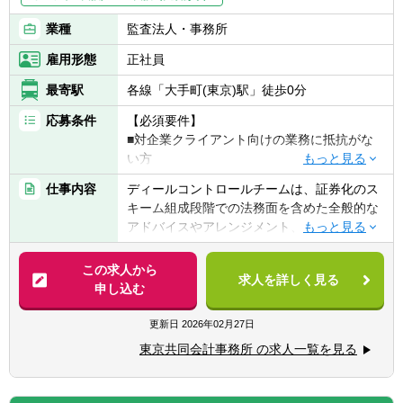
コロナ終息後もリモートワーク制度は週3日
を上限に継続を予定。必要な資料のクラウド
業種
監査法人・事務所
化を進めた事により、上記対応が可能となっ
雇用形態
正社員
ております。
最寄駅
各線「大手町(東京)駅」徒歩0分
※給与水準について※
記載の水準は2025年1月～となります。（改
応募条件
【必須要件】
定予定）
■対企業クライアント向けの業務に抵抗がな
い方
■金融機関（銀行、証券、リース、生命保
仕事内容
ディールコントロールチームは、証券化のス
険、損害保険）や資産運用会社（AM）、法
キーム組成段階での法務面を含めた全般的な
人不動産仲介等、プロパティマネジメント
アドバイスやアレンジメント、及びビークル
（PM）、システム会社（会計システム等）
管理におけるオペレーション業務全般を行っ
での証券化業務またはそれに類似する実務経
ています。
この求人から
験がある方（実務経験の多さ、深度は問いま
求人を詳しく見る
未経験からでも十分にキャッチアップし、証
申し込む
せん。）
券化コンサルタントとして成長していける環
■一定程度の各種契約書の読解ができる方
境です。
更新日
2026年02月27日
■クライアントとのリレーションシップを構
新聞等各種情報媒介に掲載されるような数多
築・維持できる方
東京共同会計事務所 の求人一覧を見る
くのビッグネームのディールに関わることが
でき、社会に必要不可欠な金融インフラを支
【求める人物像】
えているという実感が持てます。