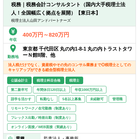
税務｜税務会計コンサルタント（国内大手税理士法
自社プロダクトの「Kithub」の提案・活用を
人！全国幅広く拠点を展開）【東日本】
通じて、ご自身の専門性を高めていただきま
す。スタートアップからIPO準備企業まで企
税理士法人山田アンドパートナーズ
業規模は問わず、幅広い企業様の業務改革を
ご支援します。
400万円～820万円
年収
将来的には、チームメンバー育成や業務量管
東京都 千代田区 丸の内1-8-1 丸の内トラストタワ
理などのマネジメント業務等をお任せします
ーＮ館8階、他
勤務地
◎
法人税だけでなく、資産税やその先のコンサル業務まで◎税理士としての
キャリアップができる総合型税理士法人
公認会計士
税理士科目合格
税理士
第二新卒可
年間休日120日以上
年収1000万円以上
語学を活かす
転勤なし
5名以上募集
未経験可
管理職
リモートワーク／在宅勤務（制度あり）
フレックス出勤／時差出勤（制度あり）
オンライン面接／WEB面接（実績あり）
業種
監査法人・事務所