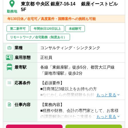
※1、2年目の業務に追加して以下を対応。
東京都 中央区 銀座7-16-14 銀座イーストビル
■お客様との距離も近いため、直接反応をう
徐々に以下の業務やレビューなどの比率が大
5F
【求める人物像】
かがうことができ、やりがいを感じることが
勤務地
きくなっていきます。
■報告・連絡・相談のコミュニケーションを
できます。
年130日休／在宅可／高度案件・国際案件への挑戦も可能
■決算・開示支援業務
しっかり取り、チームワークを大切にする方
■裁量が大きく、経験が浅くても、様々な業
■内部統制構築・整備・運用支援業務
■責任をもってやり抜く力のある方。
務に挑戦できるので、成長スピードは速いで
第二新卒可
年間休日120日以上
未経験可
■IFRS導入支援業務
■自ら計画を立て、実行できる力のある方
す。
リモートワーク／在宅勤務（制度あり）
■IPO支援業務
■まずは自分でできるところからやってみ
■M＆A関連業務（各種デューデリジェンス、
る、という行動力のある方。
業種
コンサルティング・シンクタンク
バリュエーション、PMI、PPA等）
■高い専門性をもってお客様の課題解決に向
■新人メンバー業務のレビュー、新人メンバ
雇用形態
正社員
き合いたいという思いとそのための自己研鑽
ー育成等（ご本人の要望、特性に応じて）な
を常にできる方。
最寄駅
各線「東銀座駅」徒歩5分、都営大江戸線
ど
「築地市場駅」徒歩2分
【業務のやりがい・魅力】
応募条件
【必須要件】
■上場会社や上場準備会社など幅広いクライ
■日商簿記3級以上をお持ちの方
アントと関わる中で、事例やノウハウを個
■なにかしらの営業経験をお持ちの方
人・社内に蓄積することができます。日本全
体の株式会社のうち上場企業は0.2％ほどと言
仕事内容
【業務内容】
【歓迎要件】
われており、上場企業の経理や会計に携わる
■税務や財務、会計の専門家として、お客様
■会計のご経験をお持ちの方
ことができることは貴重な経験となります。
の課題解決に向けたご支援をご一緒いただけ
■税理士試験科目合格者(1科目以上)
■大小様々な規模の企業や個人事業主もクラ
る方を募集します。 ご入社後はスキルや経験
■税理士・会計士資格をお持ちの方