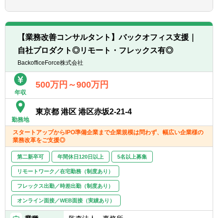
ご活躍いただける可能性がございますので、
【具体的には】
是非前向きにご検討いただけますと幸いです!
▽業務内容一例
尚、あくまで歓迎要件であり、応募時／入社
■ 顧問先企業への定期訪問(月次監査)
時に必須となる要件ではございません。
【業務改善コンサルタント】バックオフィス支援｜
■ 経営・財務コンサルティング業務および資
自社プロダクト◎リモート・フレックス有◎
産税業務
【求める人物像】
■ 法人税・所得税・相続税等の税務申告業務
BackofficeForce株式会社
■人柄重視!明るく前向きな方
(補助含む)
■お客様の課題解決に真摯に向き合える方
■ 記帳代行
500万円～900万円
■成長意欲・学習意欲の高い方
年収
■ 上記に付随する現状分析や簡易試算の補佐
■チームワークを大切にできる方
業務 など
■税理士資格取得を目指している方歓迎
東京都 港区 港区赤坂2-21-4
■ 事業承継・M&A案件のサポート
勤務地
■ クリニック開業支援
スタートアップからIPO準備企業まで企業規模は問わず、幅広い企業様の
業務改革をご支援◎
▽使用ソフトについて
弥生会計／freee／TKC／達人／勘定奉行
第二新卒可
年間休日120日以上
5名以上募集
※名古屋支店の今枝さんのようなイメージで
リモートワーク／在宅勤務（制度あり）
す!
フレックス出勤／時差出勤（制度あり）
【キャリアパス】
オンライン面接／WEB面接（実績あり）
■ご入社後、様々な業務や顧客に触れていく
なかで「BAMCでどのようにキャリアを積み