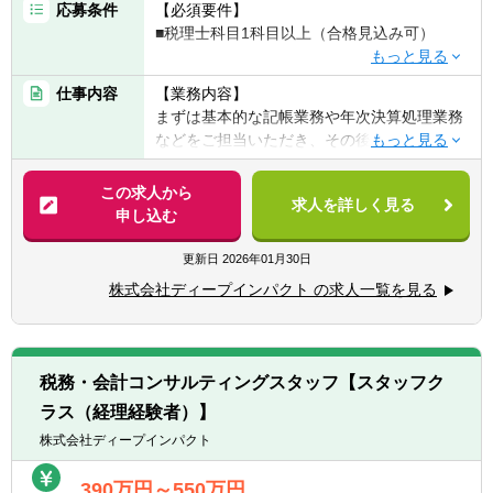
案件ごとにPMが異なり、そこにアサインさ
応募条件
【必須要件】
れたメンバーと一緒に業務を進めていきま
■税理士科目1科目以上（合格見込み可）
す。
わからないことがあれば、常に他のメンバー
※公認会計士をめざしたい方歓迎！公認会計
仕事内容
【業務内容】
やPMに確認しながら
士の勉強をしていた方も大歓迎！
まずは基本的な記帳業務や年次決算処理業務
進めることができます。
などをご担当いただき、その後、会計コンサ
多くの社員と関わりながら業務を進めるた
【歓迎要件】
ルティング業務にも徐々に関わっていただき
め、コミュニケーションが非常に重要になり
■簿記1級や税理士、公認会計士の資格取得を
ます。
この求人から
ます。
めざして勉強している方
求人を詳しく見る
申し込む
マネジメントは未経験でもOKです。
→税理士や公認会計士をめざして勉強中の方
【ご入社後からの担当業務とキャリアイメー
PMがサポートし、徐々にリーダーとしての
は家賃補助の対象の可能性があります。※詳
ジ】
更新日
2026年01月30日
役割を果たしていただきます。
細は諸手当の欄にてご確認ください。
▽1.2年目
■事業会社での経理実務経験がある方、税務
株式会社ディープインパクト の求人一覧を見る
■記帳代行業務（月次記帳から年次決算処
必要に応じてマネジメント研修なども受講い
会計事務所での実務経験がある方（1～3年程
理）
ただけます。
度）
■税理士補助業務（税務申告書作成補助、そ
また、定期的な面談などを通して、入社後ス
■情報感度の高い方
の他申請届け出書作成補助等）
ムーズに業務に入っていただけるような体制
■IPOコンサルや成長企業支援に関心のある方
税務・会計コンサルティングスタッフ【スタッフク
■経理支援業務（会計処理相談対応、帳簿レ
を整備しています。
■クライアントとの直接のやり取りを通して
ラス（経理経験者）】
ビュー等）
クライアントの『顔』が見える仕事がしたい
■公認会計士補助業務（上場会社決算支援
株式会社ディープインパクト
【担当クライアント】
方
等）など
具体的な担当は入社いただいた後に決定いた
390万円～550万円