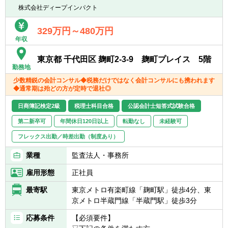
渉や調整ができる
株式会社ディープインパクト
■クライアントの課題に対して真摯に向き合
い、最適な解決策を
329万円～480万円
チームメンバーと提案ができる
年収
【業務の進め方】
東京都 千代田区 麹町2-3-9 麹町プレイス 5階
勤務地
■案件ごとに編成されるプロジェクトにアサ
インされ、プロジェクトの一員として業務を
少数精鋭の会計コンサル◆税務だけではなく会計コンサルにも携われます
◆通常期は殆どの方が定時で退社◎
担当いただきます。
1人が複数のプロジェクトを担当することに
日商簿記検定2級
税理士科目合格
公認会計士短答式試験合格
なります。
■案件ごとにPMが異なり、そこにアサインさ
第二新卒可
年間休日120日以上
転勤なし
未経験可
れたメンバーと一緒に業務を進めていきま
フレックス出勤／時差出勤（制度あり）
す。
わからないことがあれば、常に他のメンバー
業種
監査法人・事務所
やPMに確認しながら
雇用形態
正社員
進めることができます。
■多くの社員と関わりながら業務を進めるた
最寄駅
東京メトロ有楽町線「麹町駅」徒歩4分、東
め、コミュニケーションが非常に重要になり
京メトロ半蔵門線「半蔵門駅」徒歩3分
ます。
応募条件
【必須要件】
■必要に応じてメンター制を導入し、入社後