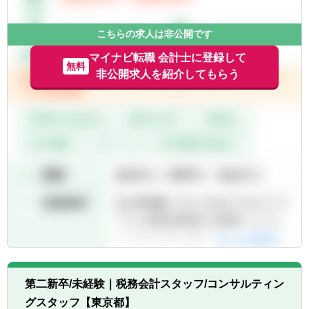
■まずは自分でできるところからやってみ
る、という行動力のある方。
≪3年目以降≫
■高い専門性をもってお客様の課題解決に向
こちらの求人は非公開です
※1、2年目の業務に追加して以下を対応。
き合いたいという思いとそのための自己研鑽
徐々に以下の業務やレビューなどの比率が大
マイナビ転職 会計士に登録して
を常にできる方。
無料
きくなっていきます。
非公開求人を紹介してもらう
■決算・開示支援業務
■内部統制構築・整備・運用支援業務
■IFRS導入支援業務
■IPO支援業務
■M＆A関連業務（各種デューデリジェンス、
バリュエーション、PMI、PPA等）
■新人メンバー業務のレビュー、新人メンバ
ー育成等（ご本人の要望、特性に応じて）
など
【このポジションで期待される役割】
■担当する業務を自己完結させることができ
る
■業務経験者として業務の改善を提案できる
第二新卒/未経験｜税務会計スタッフ/コンサルティン
■チームメンバーとして社内外に良好なコミ
ュニケーションを図ることで、スムーズな交
グスタッフ【東京都】