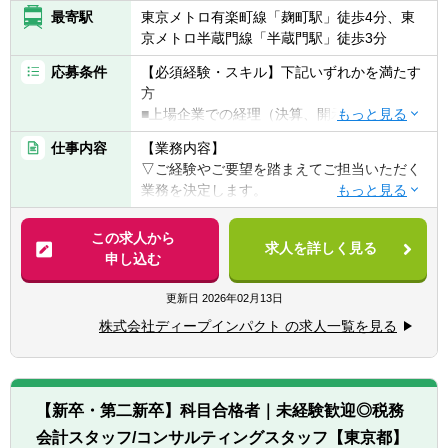
ドバイス、ビークル設立、管理面等のアドバ
最寄駅
東京メトロ有楽町線「麹町駅」徒歩4分、東
イスを行います。ファンドの組成時に税務上
京メトロ半蔵門線「半蔵門駅」徒歩3分
満たさなければならない論点は何か、金商
法、会社法、流動化法などに照らし合わせて
応募条件
【必須経験・スキル】下記いずれかを満たす
適切なスキームは何か等を関係者と共に検討
方
します。また、会計・税務チームのメンバー
■上場企業での経理（決算、開示、連結業
や時にはコンサルティング部のメンバーと一
務）のご経験
仕事内容
【業務内容】
緒にミーティングに出ることもあります。
■会計事務所での経験3年以上
▽ご経験やご要望を踏まえてご担当いただく
業務を決定します。
■既存顧客の管理、新規顧客の開拓を行いま
【歓迎経験・スキル】
■経理支援業務（会計処理相談対応、帳簿レ
す。既存顧客との良好なコミニケーションに
■税理士の資格をお持ちで幅広い業務経験を
ビュー等）
この求人から
努め、顕在・潜在のニーズを把握し、TKAO
積みたい方
求人を詳しく見る
■税理士補助業務（税務申告書作成補助、そ
申し込む
のシェア拡大を検討したり、またまだ取引の
■税務会計の知識をもって実務を積みなが
の他申請届け出書作成補助等）
ない新規優良顧客へのアプローチも行いま
ら、さらに公認会計士をめざしたい方
■公認会計士補助業務（上場会社決算支援
更新日
2026年02月13日
す。
▽以下いずれかのご経験のある方
等） など
■税理士法人や会計事務所での税務業務経
株式会社ディープインパクト の求人一覧を見る
■決算・開示支援業務
験 5年以上
■内部統制構築・整備・運用支援業務
■監査法人でのアシスタント業務経験 3年以
■IFRS導入支援業務
上
■IPO支援業務
【新卒・第二新卒】科目合格者｜未経験歓迎◎税務
■M＆A関連業務（各種デューデリジェンス、
≪こんな方にピッタリです≫
会計スタッフ/コンサルティングスタッフ【東京都】
バリュエーション、PMI、PPA等）