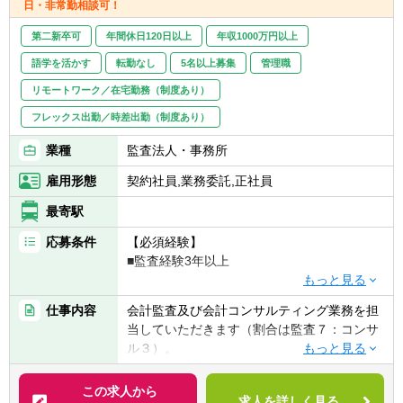
日・非常勤相談可！
▽金融
■銀行、信用金庫、信用組合への会計監査
第二新卒可
年間休日120日以上
年収1000万円以上
■証券業への会計監査
語学を活かす
転勤なし
5名以上募集
管理職
▽IPO
リモートワーク／在宅勤務（制度あり）
■短期調査：現状の会社の課題抽出及び対応
フレックス出勤／時差出勤（制度あり）
策の検討
■アドバイザリーサービス：会社の要望に応
業種
監査法人・事務所
じた上場準備のサポート
■監査、上場申請書類レビュー：上場までの
雇用形態
契約社員,業務委託,正社員
監査業務や、上場申請時に必要となる書類の
最寄駅
チェック
応募条件
【必須経験】
▽パブリック
■監査経験3年以上
■独立行政法人や国立大学法人に対する会計
監査業務、会計及び内部統制アドバイザリー
【求める人物像】
仕事内容
会計監査及び会計コンサルティング業務を担
業務
■変化や刺激を好むチャレンジ精神に溢れた
当していただきます（割合は監査７：コンサ
■国、中央省庁/地方公共団体に対する会計支
方
ル３）。
援業務、アドバイザリー業務
■ワークライフバランスの整った環境で多様
また、新設監査法人であるため事務所運営業
■国民から負託された税財源で運営されてい
な経験を積みたい方
務（採用・広報・品質管理等）に携わってい
る公益法人、学校法人、医療法人、社会福祉
この求人から
求人を詳しく見る