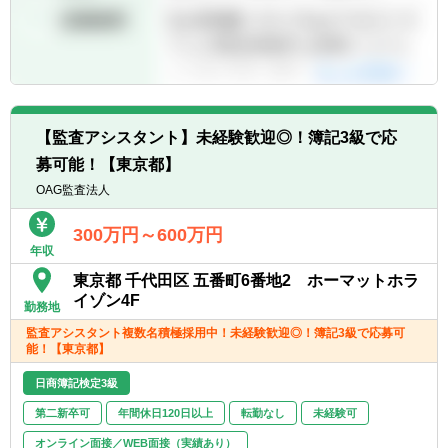
【監査アシスタント】未経験歓迎◎！簿記3級で応
募可能！【東京都】
OAG監査法人
300万円～600万円
年収
東京都 千代田区 五番町6番地2 ホーマットホラ
イゾン4F
勤務地
監査アシスタント複数名積極採用中！未経験歓迎◎！簿記3級で応募可
能！【東京都】
日商簿記検定3級
第二新卒可
年間休日120日以上
転勤なし
未経験可
オンライン面接／WEB面接（実績あり）