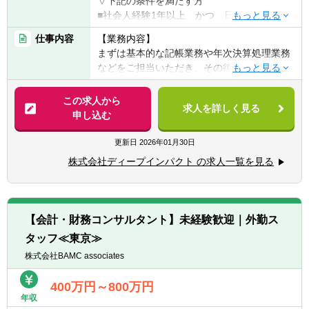
▽下記の条件を満たす方
の不安などを解消していく体制を整えていま
■社会人経験1年以上 かつ 日商簿記2級以
す。
上取得
仕事内容
【業務内容】
※第二新卒歓迎！
【担当クライアント】
まずは基本的な記帳業務や年次決算処理業務
※業界未経験歓迎！
具体的な担当は入社いただいた後に決定いた
などをご担当いただき、その後、会計コンサ
※公認会計士をめざしたい方歓迎！公認会計
しますが、当社のクライアントは個人から中
ルティング業務にも徐々に関わっていただき
士の勉強をしていた方も大歓迎！
小企業、上場（準備）企業まで幅広いお付き
ます。
この求人から
合いをさせていただいております。
求人を詳しく見る
申し込む
【歓迎要件】
【ご入社後からの担当業務とキャリアイメー
■簿記1級や税理士、公認会計士の資格取得を
【申告ソフト】
ジ】
更新日
2026年01月30日
めざして勉強している方
達人シリーズ
▽1.2年目
→税理士や公認会計士をめざして勉強中の方
株式会社ディープインパクト の求人一覧を見る
■記帳代行業務（月次記帳から年次決算処
は家賃補助の対象の可能性があります。※詳
【会計ソフト】
理）
細は諸手当の欄にてご確認ください。
弥生会計、勘定奉行、freee、他
■税理士補助業務（税務申告書作成補助、そ
■事業会社での経理実務経験がある方、税務
の他申請届け出書作成補助等）
会計事務所での実務経験がある方（1～3年程
【この業務の魅力・やりがい】
【会計・財務コンサルタント】未経験歓迎｜外勤ス
■経理支援業務（会計処理相談対応、帳簿レ
度）
■個人事業主から上場会社まで幅広いクライ
タッフ≪東京≫
ビュー等）
■情報感度の高い方
アントと関わるため、幅広い業務を経験でき
■公認会計士補助業務（上場会社決算支援
株式会社BAMC associates
■IPOコンサルや成長企業支援に関心のある方
ます。特に上場会社でしか経験できないよう
等）など
■クライアントとの直接のやり取りを通して
な業務も経験できることは魅力的です。ま
400万円～800万円
クライアントの『顔』が見える仕事がしたい
た、事例やノウハウを個人・社内に蓄積する
年収
▽3年目以降
方
こともできます。