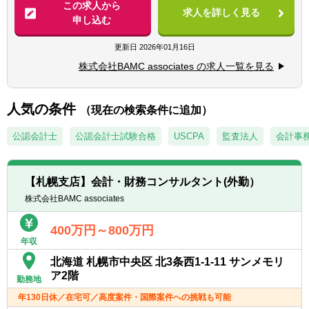
イアントとなるため、幅広い経験ができま
に応じた業務からお任せし、未経験の方でも
この求人から
■英語力をお持ちの方(国際案件あり)
求人を詳しく見る
す。
半年～1年後をめどに担当顧客をお持ちいた
申し込む
■自動車運転免許をお持ちの方(日常的に運転
■『税務・会計のプロ』として、一般的な税
だけるイメージです。 まずは先輩同行のもと
されている方)
務・会計業務以外にもM&Aや組織再編、事業
顧客訪問などからスタートし、顧客ニーズや
更新日
2026年01月16日
再生、IPO支援等でも多数の実績を残してお
多くの事例に触れてください。
特に上記ご経験／資格をお持ちの方は早期に
株式会社BAMC associates の求人一覧を見る
り、豊富なラインナップでクライアントの課
ご活躍いただける可能性がございますので、
題解決を提案しております。
【具体的には】
是非前向きにご検討いただけますと幸いです!
■業界や業務に特化していないからこそ、
▽業務内容一例
人気の条件
尚、あくまで歓迎要件であり、応募時／入社
（現在の検索条件に追加）
様々な業務を経験することで自身のスキルの
■ 顧問先企業への定期訪問(月次監査)
時に必須となる要件ではございません。
成長を実感できます。
■ 経営・財務コンサルティング業務および資
公認会計士
公認会計士試験合格
USCPA
監査法人
会計事
■お客様との距離も近いため、直接反応をう
産税業務
【求める人物像】
かがうことができ、やりがいを感じることが
■ 法人税・所得税・相続税等の税務申告業務
■人柄重視!明るく前向きな方
できます。
(補助含む)
■お客様の課題解決に真摯に向き合える方
【札幌支店】会計・財務コンサルタント(外勤）
■裁量が大きく、経験が浅くても、様々な業
■ 記帳代行
■成長意欲・学習意欲の高い方
株式会社BAMC associates
務に挑戦できるので、成長スピードは速いで
■ 上記に付随する現状分析や簡易試算の補佐
■チームワークを大切にできる方
す。
業務 など
■税理士資格取得を目指している方歓迎
400万円～800万円
■チーム制のため、周りと相談しながら進め
■ 事業承継・M&A案件のサポート
年収
られます。
■ クリニック開業支援
■先輩社員のサポートが充実しており、安心
北海道 札幌市中央区 北3条西1-1-11 サンメモリ
ア2階
して仕事を進めることができます。
▽使用ソフトについて
勤務地
弥生会計／freee／TKC／達人／勘定奉行
年130日休／在宅可／高度案件・国際案件への挑戦も可能
※名古屋支店の今枝さんのようなイメージで