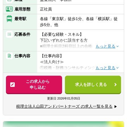
雇用形態
正社員
最寄駅
各線「東京駅」徒歩1分、各線「横浜駅」徒
歩5分、他
応募条件
【必要な経験・スキル】
下記いずれかに該当する方
■税理士科目2科目以上の合格
※勉強中の方相談ください！
仕事内容
【仕事内容】
■公認会計士
≪法人向け≫
※会計士歓迎しています！
①税務・財務コンサルティング
②事業承継コンサルティング
③企業組織再編・M＆Aコンサルティング
この求人から
求人を詳しく見る
④電子帳簿保存法対応コンサルティング
申し込む
⑤国際税務・移転価格コンサルティング
⑥医療法人税務・設立コンサルティング
更新日
2026年01月05日
⑦一般社団財団法人設立サポート
税理士法人山田アンドパートナーズ の求人一覧を見る
≪個人向け≫
①相続コンサルティング