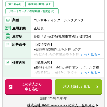
す!
第二新卒可
年間休日120日以上
リモートワーク／在宅勤務（制度あり）
【キャリアパス】
■ご入社後、様々な業務や顧客に触れていく
業種
コンサルティング・シンクタンク
なかで「BAMCでどのようにキャリアを積み
雇用形態
正社員
たいか」等のご志向にも変化が出てくるかと
思います。 実際に業務に触れたうえでご自身
最寄駅
各線「さっぽろ(札幌市営)駅」徒歩2分
のキャリアステップについて改めてご検討い
ただける環境です。
応募条件
【必須要件】
■日商簿記3級以上をお持ちの方
▽キャリアパスの一例
■なにかしらの営業経験をお持ちの方
①外回りを中心に直接顧客対応をするコンサ
仕事内容
【業務内容】
ルポジション
【歓迎要件】
■税務や財務、会計の専門家として、お客様
②内勤メインのコンサルアシスタントポジシ
■会計のご経験をお持ちの方
の課題解決に向けたご支援をご一緒いただけ
ョン
■税理士試験科目合格者(1科目以上)
る方を募集します。 ご入社後はスキルや経験
③税理士資格を取得し、より専門性の高い案
■税理士・会計士資格をお持ちの方
に応じた業務からお任せし、未経験の方でも
件を担当
この求人から
■英語力をお持ちの方(国際案件あり)
求人を詳しく見る
半年～1年後をめどに担当顧客をお持ちいた
④M&Aや事業承継など高度案件のスペシャリ
申し込む
■自動車運転免許をお持ちの方(日常的に運転
だけるイメージです。 まずは先輩同行のもと
スト
されている方)
顧客訪問などからスタートし、顧客ニーズや
更新日
2026年01月16日
⑤支店のマネジメントポジションへ
多くの事例に触れてください。
特に上記ご経験／資格をお持ちの方は早期に
株式会社BAMC associates の求人一覧を見る