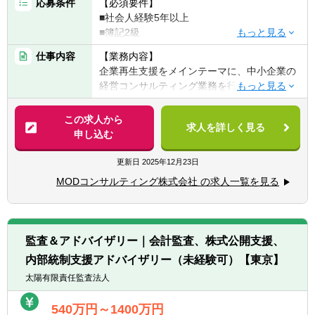
応募条件
【必須要件】
■社会人経験5年以上
■簿記2級
■再生コンサルティングに興味をお持ちの方
仕事内容
【業務内容】
企業再生支援をメインテーマに、中小企業の
【歓迎要件】
経営コンサルティング業務を行っていただき
■公認会計士の修了考査を合格されている方
ます。
■USCPA有資格者
この求人から
■税理士試験1科目以上合格されている方
求人を詳しく見る
【企業再生支援の流れ】
申し込む
■中小企業診断士
Step1：現状分析
■経理のご経験が2年以上ある方
→会社の現状を把握し、計画策定のベースと
更新日
2025年12月23日
なる情報を整理します
MODコンサルティング株式会社 の求人一覧を見る
Step2：計画策定
→実現可能性の高い中期事業計画を策定。金
融機関合意までサポートします
監査＆アドバイザリー｜会計監査、株式公開支援、
内部統制支援アドバイザリー（未経験可）【東京】
Step3：実行支援
→実行段階をサポートすることで成功確率を
太陽有限責任監査法人
高めます
540万円～1400万円