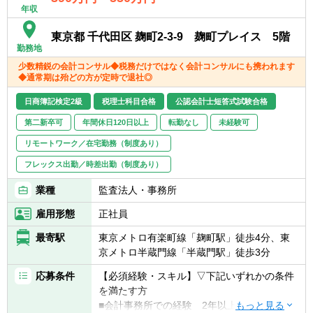
しますが、
【求める人物像】
年収
▽3年目以降
当社のクライアントは個人から中小企業、上
■報告・連絡・相談のコミュニケーションを
※1、2年目の業務に追加して以下を対応。
場（準備）企業まで
しっかり取り、チームワークを大切にする方
東京都 千代田区 麹町2-3-9 麹町プレイス 5階
徐々に以下の業務やレビューなどの比率が大
幅広いお付き合いをさせていただいておりま
■責任をもってやり抜く力のある方。
勤務地
きくなっていきます。
す。
■自ら計画を立て、実行できる力のある方
少数精鋭の会計コンサル◆税務だけではなく会計コンサルにも携われます
■決算・開示支援業務
■まずは自分でできるところからやってみ
◆通常期は殆どの方が定時で退社◎
■内部統制構築・整備・運用支援業務
【申告ソフト】
る、という行動力のある方。
■IFRS導入支援業務
日商簿記検定2級
税理士科目合格
公認会計士短答式試験合格
達人シリーズ
■高い専門性をもってお客様の課題解決に向
■IPO支援業務
き合いたいという思いとそのための自己研鑽
第二新卒可
年間休日120日以上
転勤なし
未経験可
■M＆A関連業務（各種デューデリジェンス、
【会計ソフト】
を常にできる方。
バリュエーション、PMI、PPA等）
リモートワーク／在宅勤務（制度あり）
弥生会計、勘定奉行、freee、他
■新人メンバー業務のレビュー、新人メンバ
フレックス出勤／時差出勤（制度あり）
ー育成等（ご本人の要望、特性に応じて）な
【この業務の魅力・やりがい】
ど
業種
監査法人・事務所
■個人事業主から上場会社まで幅広いクライ
アントと関わるため、幅広い業務を経験でき
雇用形態
正社員
【業務のやりがい・魅力】
ます。特に上場会社でしか経験できないよう
■上場会社や上場準備会社など幅広いクライ
な業務も経験できることは魅力的です。ま
最寄駅
東京メトロ有楽町線「麹町駅」徒歩4分、東
アントと関わる中で、事例やノウハウを個
た、事例やノウハウを個人・社内に蓄積する
京メトロ半蔵門線「半蔵門駅」徒歩3分
人・社内に蓄積することができます。日本全
こともできます。
体の株式会社のうち上場企業は0.2％ほどと言
応募条件
【必須経験・スキル】▽下記いずれかの条件
■お客様との距離も近いため、直接反応をう
われており、上場企業の経理や会計に携わる
を満たす方
かがうことができ、やりがいを感じることが
ことができることは貴重な経験となります。
■会計事務所での経験 2年以上
できます。