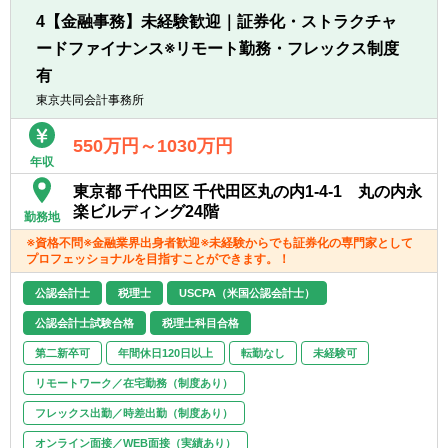
・担当する企業はチームで平均10社程。上場
いました。
4【金融事務】未経験歓迎｜証券化・ストラクチャ
企業からベンチャー企業まで様々です。
〇有資格者率の高さ（8割超）から、税理士
ードファイナンス※リモート勤務・フレックス制度
・上場準備企業も担当して頂きますので、若
試験直前も余裕をもって受験生メンバーのサ
い企業と共に成長が実感できます。
有
ポートができます。 受験生メンバーは税理士
・経験者も未経験者も様々な業務を経験する
東京共同会計事務所
試験直前の７月、８月を安心して勉強に励め
ことができるため、他の会計事務所とは成長
ます！
スピードが早いかと思います。
550万円～1030万円
〇就業時間以外は、会議室を自習室として利
年収
用することができます。 モニターやプロジェ
【その他】
クターも利用できるためWEB講座の受講も可
東京都 千代田区 千代田区丸の内1-4-1 丸の内永
東京は事業部での採用になります。10人～12
能です。
楽ビルディング24階
勤務地
人のチーム構成になります。事業部によって
〇原則的には9:00～17:30の勤務時間です
クライアントの規模や業界に違いはありませ
※資格不問※金融業界出身者歓迎※未経験からでも証券化の専門家として
が、早く出勤した日はその分早く退社できる
プロフェッショナルを目指すことができます。！
ん。
制度です（8:00出勤の場合、16:30に帰るこ
スタッフ→シニアスタッフ→アシスタントマ
とができます）。 専門学校等の授業のある日
公認会計士
税理士
USCPA（米国公認会計士）
ネージャー→マネージャー→シニアマネージ
に利用することで、無理なく通学することが
公認会計士試験合格
税理士科目合格
ャー→パートナー
可能です。
第二新卒可
年間休日120日以上
転勤なし
未経験可
※リモートワークについて※
リモートワーク／在宅勤務（制度あり）
現在週3日までのリモートワークを導入して
おります。（非常事態宣言下は更に柔軟に対
フレックス出勤／時差出勤（制度あり）
応）
オンライン面接／WEB面接（実績あり）