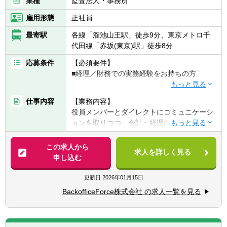
業種
監査法人・事務所
たいか」等のご志向にも変化が出てくるかと
雇用形態
正社員
思います。 実際に業務に触れたうえでご自身
のキャリアステップについて改めてご検討い
最寄駅
各線「溜池山王駅」徒歩9分、東京メトロ千
ただける環境です。
代田線「赤坂(東京)駅」徒歩8分
▽キャリアパスの一例
応募条件
【必須要件】
①外回りを中心に直接顧客対応をするコンサ
■経理／財務での実務経験をお持ちの方
ルポジション
②内勤メインのコンサルアシスタントポジシ
【歓迎要件】
仕事内容
【業務内容】
ョン
■事業開発に興味がある方
役員メンバーとダイレクトにコミュニケーシ
③税理士資格を取得し、より専門性の高い案
■クライアントワーク志向の方
ョンを取りつつ、会計・経理の専門性と複数
件を担当
■人材育成・業務管理などのマネジメント経
SaaSを活用しお客様の「あるべき業務オペレ
④M&Aや事業承継など高度案件のスペシャリ
験
ーション」を考えベストプラクティスを追求
この求人から
スト
■会計士・税理士・税理士補助の経験
求人を詳しく見る
します。
申し込む
⑤支店のマネジメントポジションへ
≪具体的には≫
更新日
2026年01月15日
■システムの導入に伴うコンサルティング
BackofficeForce株式会社 の求人一覧を見る
■庶務・経理・財務・労務・総務など、管理
業務全般の代行サービス
■財務・会計に関する支援