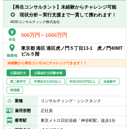
【再生コンサルタント】未経験からチャレンジ可能
◎ 現状分析～実行支援まで一貫して携われます！
MODコンサルティング株式会社
500万円～1000万円
年収
東京都 港区 港区虎ノ門５丁目13‐1 虎ノ門40MT
ビル５階
勤務地
未経験から再生コンサルにチャレンジできます！！
公認会計士
公認会計士試験合格
第二新卒可
年間休日120日以上
年収1000万円以上
未経験可
管理職
業種
コンサルティング・シンクタンク
雇用形態
正社員
最寄駅
東京メトロ日比谷線「神谷町駅」徒歩1分