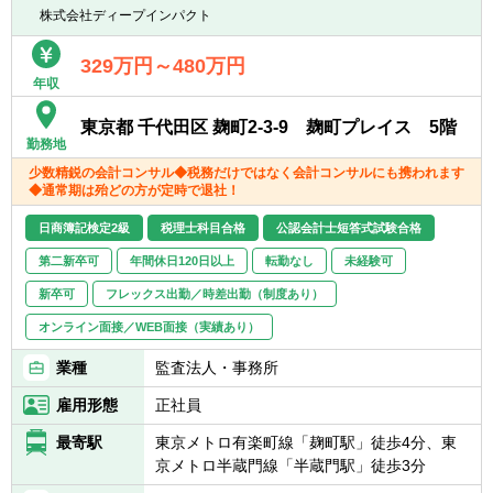
■情報感度の高い方
■新人メンバー業務のレビュー、新人メンバ
株式会社ディープインパクト
■IPOコンサルや成長企業支援に関心のある方
ー育成等など
■クライアントとの直接のやり取りを通して
329万円～480万円
クライアントの『顔』が見える仕事がしたい
年収
【このポジションで期待される役割】
方
■より専門性の高い案件に対して自律的に取
東京都 千代田区 麹町2-3-9 麹町プレイス 5階
り組める
【求める人物像】
勤務地
■高い目標に対して周囲を巻き込んで達成す
■情報感度の高い方
少数精鋭の会計コンサル◆税務だけではなく会計コンサルにも携われます
ることができる
■IPOコンサルや成長企業支援に関心のある方
◆通常期は殆どの方が定時で退社！
■PM（プロジェクトマネージャー）とメンバ
■報告・連絡・相談のコミュニケーションを
ーの架け橋となり、
日商簿記検定2級
税理士科目合格
公認会計士短答式試験合格
しっかり取り、チームワークを大切にする方
スムーズなチーム運営に寄与できる
■責任をもってやり抜く力のある方。
第二新卒可
年間休日120日以上
転勤なし
未経験可
■クライアントの課題に対して本質を捉え、
■自ら計画を立て、実行できる力のある方
最適な提案ができる
新卒可
フレックス出勤／時差出勤（制度あり）
■まずは自分でできるところからやってみ
る、という行動力のある方。
オンライン面接／WEB面接（実績あり）
【業務の進め方】
■高い専門性をもってお客様の課題解決に向
案件ごとに編成されるプロジェクトにアサイ
業種
監査法人・事務所
き合いたいという思いとそのための自己研鑽
ンされ、プロジェクトの一員として業務を担
を常にできる方。
雇用形態
正社員
当いただきます。
1人が複数のプロジェクトを担当することに
最寄駅
東京メトロ有楽町線「麹町駅」徒歩4分、東
なります。
京メトロ半蔵門線「半蔵門駅」徒歩3分