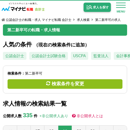
求人を探す
MENU
公認会計士の転職・求人 マイナビ転職 会計士
求人検索
第二新卒可の求人
第二新卒可の転職・求人情報
人気の条件
（現在の検索条件に追加）
公認会計士の求人
公認会計士
公認会計士試験合格
USCPA
監査法人
会計事
監査法人の求人
検索条件：
第二新卒可
公認会計士試験合格向けの求人
検索条件を変更
USCPA（米国公認会計士）の求人
求人情報の検索結果一覧
女性会計士の転職
335
公開求人数
件
+非公開求人あり
非公開求人とは
個別転職相談会・セミナー