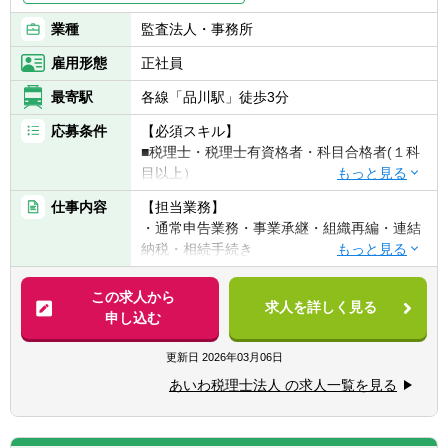
業種
監査法人・事務所
雇用形態
正社員
最寄駅
各線「品川駅」徒歩3分
応募条件
【必須スキル】
■税理士・税理士有資格者・科目合格者(１科
目以上）
■会計士
仕事内容
【担当業務】
・通常申告業務・事業承継・組織再編・連結
【歓迎スキル】
納税・相続手続き
■会計事務所・税理士法人・事業会社での財
・IPO支援業務
務・経理部門での就業経験
この求人から
＊会計事務所未経験者の方でも歓迎致しま
求人を詳しく見る
（補足情報）
申し込む
す。
・記帳代行業務はほとんどなく、基本的には
申告書の作成やレビュー、相談業務を中心と
更新日
2026年03月06日
【税理士試験応援制度】
しています。
〇試験特別休暇（３日間）と有給休暇を利用
あいわ税理士法人 の求人一覧を見る
・クライアントをチーム2～3人で担当して頂
し試験前約１か月は受験に専念できます。昨
きその後、クライアントニーズに沿った形で
年の平均休暇日数は19.8日で、中には、有給
アドバイザリー業務をしていただきます。
をうまく利用し23日休めた受験生メンバーも