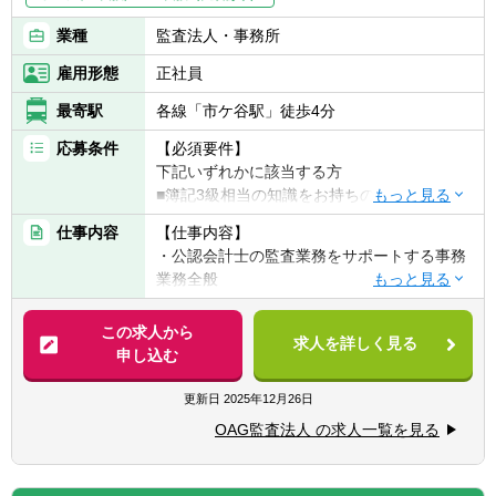
業種
監査法人・事務所
雇用形態
正社員
最寄駅
各線「市ケ谷駅」徒歩4分
応募条件
【必須要件】
下記いずれかに該当する方
■簿記3級相当の知識をお持ちの方
■業務でのExcel使用経験
仕事内容
【仕事内容】
■基本PCスキル
・公認会計士の監査業務をサポートする事務
業務全般
【歓迎要件】
■監査法人でのご経験のある方
※監査先であるクライアントへ会計士と一緒
この求人から
求人を詳しく見る
に訪問し、監査のサポートを行っていただき
申し込む
ます。
※企業先訪問以外はオフィスにて監査準備等
更新日
2025年12月26日
を行います。
OAG監査法人 の求人一覧を見る