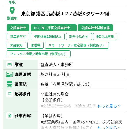
年収
【具体的には】
再生業務未経験の方は、まずは企業の現状分
東京都 港区 元赤坂 1-2-7 赤坂Kタワー22階
析（財務・事業のデューデリジェンス業務）
勤務地
業務や、中期計画の策定支援業務を習得いた
だくこととなります。現状分析から作成した
公認会計士
USCPA（米国公認会計士）
公認会計士試験合格
計画を、いかに実現させるかが本業となりま
第二新卒可
年間休日120日以上
語学を活かす
5名以上募集
す。
計画策定段階で改善の方向性を考えクライア
未経験可
管理職
リモートワーク／在宅勤務（制度あり）
ントとの議論を重ねていくため、当社の強み
フレックス出勤／時差出勤（制度あり）
となる実行支援業務を成功させるためにも重
要なポイントとなります。実行支援業務につ
業種
監査法人・事務所
いては、最初は他のコンサルティングメンバ
雇用形態
契約社員,正社員
ーと一緒に対応頂きながら最終的には責任者
として対応頂く事が当面の目標となります。
最寄駅
各線「赤坂見附駅」徒歩3分
【働き方】
応募条件
▽正社員の場合
大手再生ファームに比べWLBを保てる環境で
【必須条件】
す！
■公認会計士合格（※論文式試験合格者を含
新規の案件を1から数を打って携わっていく
む）もしくはUSCPA全科目合格をされている
仕事内容
【業務内容】
というよりは、より1つの会社への支援に集
方。
■監査業務(国内・国際)を中心に、株式公開支
中しやすく、持続的に本質的なコンサル業務
■主査としての経験がある方
援や内部統制支援等を幅広くご担当いただき