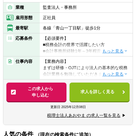
業種
監査法人・事務所
雇用形態
正社員
最寄駅
各線「青山一丁目駅」徒歩1分
応募条件
【必須要件】
■税務会計の世界で活躍したい方
■会計事務所経験1年～3年程度かつ簿記2級以
上
仕事内容
【業務内容】
まずは研修・OJTにより法人の基本的な税務
会計業務を勉強していただきます。その後
は、税理士の補助業務を行ったり、小規模ク
ライアントを担当して頂きながら徐々に経験
この求人から
求人を詳しく見る
を積んでいただきます。
申し込む
【定型業務】
更新日
2025年12月08日
■税務代理業務、税務相談・コンサルティン
税理士法人あおやま の求人一覧を見る
グ業務、会計処理・給与計算代行業務
【会計ソフト】
人気の条件
（現在の検索条件に追加）