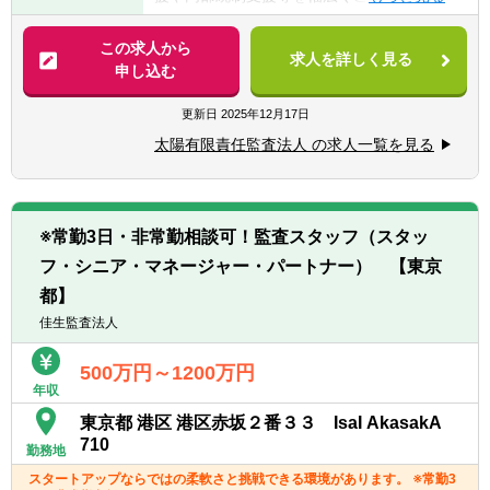
を行えます。
ます。
コンサルタントが疲弊することなく長期的に
【歓迎要件】
■部門ごとに案件を細分化していないため、
この求人から
お客様に寄り添い、支援が可能な環境となっ
■主査（主任・現場責任者）経験 1年以上
求人を詳しく見る
横断的に業務を経験することができます。
申し込む
ています。
※監査とアドバイザリー業務の割合について
▽契約社員の場合
は、ご本人の希望を考慮します。
更新日
2025年12月17日
【必須要件】
■公認会計士（※論文式試験合格者を含む）
太陽有限責任監査法人 の求人一覧を見る
【具体的には】
かつ 3年以上の監査経験
▽国際業務
■USCPA全科目合格 かつ 3年以上の監査経
■リファードイン業務：各国グラントソント
験
ンの監査クライアント（外資系企業）の日本
※常勤3日・非常勤相談可！監査スタッフ（スタッ
子会社の監査業務等への対応
【歓迎要件】
フ・シニア・マネージャー・パートナー） 【東京
（監査、特定項目の監査手続、合意された手
■主査（主任・現場責任者）経験 1年以上
続、レビュー）
都】
■リファードアウト業務：当法人の監査クラ
佳生監査法人
イアント（日系企業）の海外子会社の監査J-
SOX業務を各国の海外メンバーファームへ依
500万円～1200万円
頼し、親会社監査人としてグループ監査を実
年収
施
東京都 港区 港区赤坂２番３３ IsaI AkasakA
■海外メンバーファームと連携した、内部監
710
勤務地
査サポート業務
スタートアップならではの柔軟さと挑戦できる環境があります。 ※常勤3