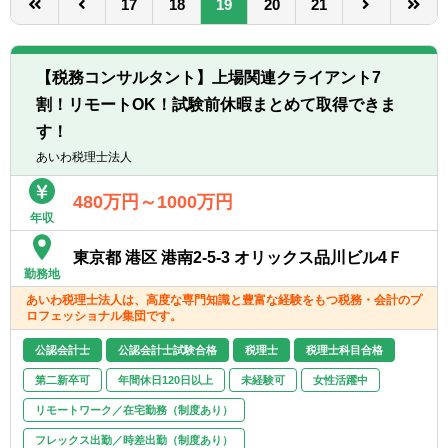
17
18
19
20
21
転職お役立ち情報
ご利用ガイド
【税務コンサルタント】上場関連クライアント7
非公開求人とは？
割！リモートOK！試験前休暇まとめて取得できま
す！
サービス紹介
あいわ税理士法人
転職お役立ち情報
480万円～1000万円
業界情報
年収
東京都 港区 港南2-5-3 オリックス品川ビル4Ｆ
求人情報
勤務地
あいわ税理士法人は、高度な専門知識と豊富な経験をもつ税務・会計のプ
ロフェッショナル集団です。
公認会計士
公認会計士試験合格
税理士
税理士科目合格
第二新卒可
年間休日120日以上
未経験可
女性活躍中
リモートワーク／在宅勤務（制度あり）
フレックス出勤／時差出勤（制度あり）