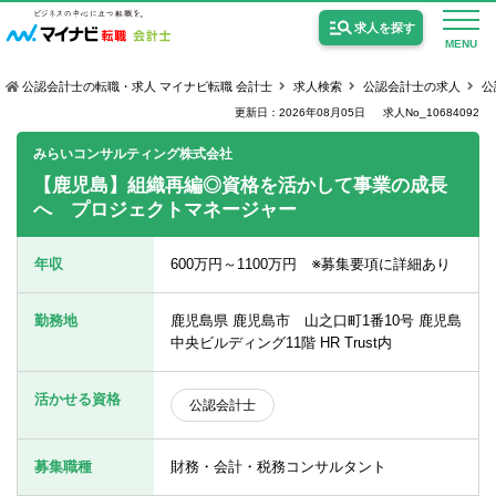
求人を探す
MENU
公認会計士の転職・求人 マイナビ転職 会計士
求人検索
公認会計士の求人
公
更新日：2026年08月05日
求人No_10684092
みらいコンサルティング株式会社
【鹿児島】組織再編◎資格を活かして事業の成長
へ プロジェクトマネージャー
公認会計士の求人
監査法人の求人
年収
600万円～1100万円 ※募集要項に詳細あり
公認会計士試験合格向けの求人
勤務地
鹿児島県 鹿児島市 山之口町1番10号 鹿児島
USCPA（米国公認会計士）の求人
中央ビルディング11階 HR Trust内
活かせる資格
公認会計士
女性会計士の転職
個別転職相談会・セミナー
募集職種
財務・会計・税務コンサルタント