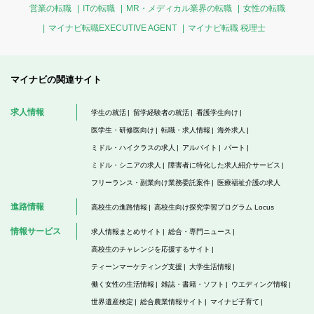
営業の転職
ITの転職
MR・メディカル業界の転職
女性の転職
マイナビ転職EXECUTIVE AGENT
マイナビ転職 税理士
マイナビの関連サイト
求人情報
学生の就活
留学経験者の就活
看護学生向け
医学生・研修医向け
転職・求人情報
海外求人
ミドル・ハイクラスの求人
アルバイト
パート
ミドル・シニアの求人
障害者に特化した求人紹介サービス
フリーランス・副業向け業務委託案件
医療福祉介護の求人
進路情報
高校生の進路情報
高校生向け探究学習プログラム Locus
情報サービス
求人情報まとめサイト
総合・専門ニュース
高校生のチャレンジを応援するサイト
ティーンマーケティング支援
大学生活情報
働く女性の生活情報
雑誌・書籍・ソフト
ウエディング情報
世界遺産検定
総合農業情報サイト
マイナビ子育て