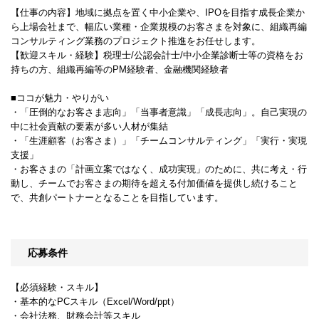
【仕事の内容】地域に拠点を置く中小企業や、IPOを目指す成長企業か
ら上場会社まで、幅広い業種・企業規模のお客さまを対象に、組織再編
コンサルティング業務のプロジェクト推進をお任せします。
【歓迎スキル・経験】税理士/公認会計士/中小企業診断士等の資格をお
持ちの方、組織再編等のPM経験者、金融機関経験者
■ココが魅力・やりがい
・「圧倒的なお客さま志向」「当事者意識」「成長志向」。自己実現の
中に社会貢献の要素が多い人材が集結
・「生涯顧客（お客さま）」「チームコンサルティング」「実行・実現
支援」
・お客さまの「計画立案ではなく、成功実現」のために、共に考え・行
動し、チームでお客さまの期待を超える付加価値を提供し続けること
で、共創パートナーとなることを目指しています。
応募条件
【必須経験・スキル】
・基本的なPCスキル（Excel/Word/ppt）
・会社法務、財務会計等スキル