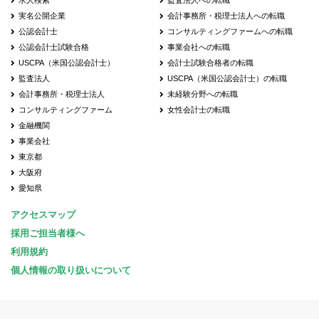
求人検索
監査法人への転職
実名公開企業
会計事務所・税理士法人への転職
公認会計士
コンサルティングファームへの転職
公認会計士試験合格
事業会社への転職
USCPA（米国公認会計士）
会計士試験合格者の転職
監査法人
USCPA（米国公認会計士）の転職
会計事務所・税理士法人
未経験分野への転職
コンサルティングファーム
女性会計士の転職
金融機関
事業会社
東京都
大阪府
愛知県
アクセスマップ
採用ご担当者様へ
利用規約
個人情報の取り扱いについて