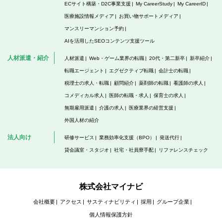
ECサイト構築・D2C事業支援
My CareerStudy
My CareerID
医療施設情報メディア
お買い物サポートメディア
マンスリーマンション予約
AIを活用したSEOコンテンツ支援ツール
人材派遣・紹介
人材派遣
Web・ゲーム業界の転職
20代・第二新卒
新卒紹介
転職エージェント
エグゼクティブ転職
会計士の転職
税理士の求人・転職
顧問紹介
薬剤師の転職
看護師の求人
コメディカル求人
医師の転職・求人
保育士の求人
無期雇用派遣
介護の求人
医療業界の経営支援
外国人材の紹介
法人向け
研修サービス
業務効率化支援（BPO）
発送代行
貸会議室・スタジオ
社宅・社員寮手配
リファレンスチェック
株式会社マイナビ
会社概要
アクセス
サスティナビリティ
採用
グループ企業
個人情報保護方針