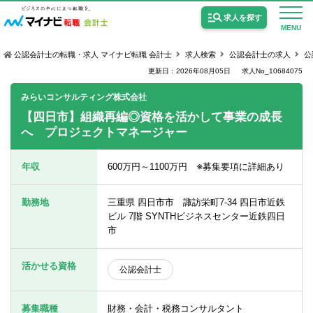
求人を探す
MENU
公認会計士の転職・求人 マイナビ転職 会計士
求人検索
公認会計士の求人
公
更新日：2026年08月05日
求人No_10684075
みらいコンサルティング株式会社
【四日市】組織再編◎資格を活かして事業の成長
へ プロジェクトマネージャー
公認会計士の求人
監査法人の求人
年収
600万円～1100万円 ※募集要項に詳細あり
公認会計士試験合格向けの求人
勤務地
三重県 四日市市 諏訪栄町7-34 四日市近鉄
USCPA（米国公認会計士）の求人
ビル 7階 SYNTHビジネスセンター近鉄四日
市
女性会計士の転職
活かせる資格
公認会計士
個別転職相談会・セミナー
募集職種
財務・会計・税務コンサルタント