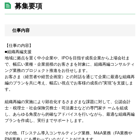
募集要項
仕事内容
【仕事の内容】
■組織再編支援
地域に拠点を置く中小企業や、IPOを目指す成長企業から上場会社ま
で、幅広い業種・企業規模のお客さまを対象に、組織再編コンサルティ
ング業務のプロジェクト推進をお任せします。
お客さま（経営者や経営企画室）との対話を通じて企業に最適な組織再
編のプランを共に考え、幅広い視点でお客様の成長の”実現”を支援しま
す。
組織再編の実施により顕在化するさまざまな課題に対して、公認会計
士・税理士・社会保険労務士・司法書士などの専門家チ ームを組成
し、あらゆる角度から的確なアドバイスを行いながら、最適な組織再編
プランを作成し、実行までサポートします。
その他、ITシステム導入コンサルティング業務、M&A業務（FA業務や
PMI業務）にも携わっていただくことができます。