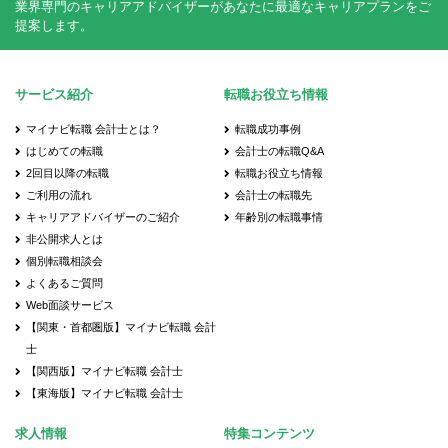
業界専門のキャリアアドバイザーがあなたに最適なキャリアプランをご
提案します。
サービス紹介
転職お役立ち情報
マイナビ転職 会計士とは？
転職成功事例
はじめての転職
会計士の転職Q&A
2回目以降の転職
転職お役立ち情報
ご利用の流れ
会計士の転職先
キャリアアドバイザーのご紹介
年齢別の転職事情
非公開求人とは
個別転職相談会
よくあるご質問
Web面談サービス
【関東・首都圏版】マイナビ転職 会計
士
【関西版】マイナビ転職 会計士
【東海版】マイナビ転職 会計士
求人情報
特集コンテンツ