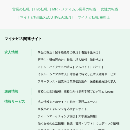
営業の転職
ITの転職
MR・メディカル業界の転職
女性の転職
マイナビ転職EXECUTIVE AGENT
マイナビ転職 税理士
マイナビの関連サイト
求人情報
学生の就活
留学経験者の就活
看護学生向け
医学生・研修医向け
転職・求人情報
海外求人
ミドル・ハイクラスの求人
アルバイト
パート
ミドル・シニアの求人
障害者に特化した求人紹介サービス
フリーランス・副業向け業務委託案件
医療福祉介護の求人
進路情報
高校生の進路情報
高校生向け探究学習プログラム Locus
情報サービス
求人情報まとめサイト
総合・専門ニュース
高校生のチャレンジを応援するサイト
ティーンマーケティング支援
大学生活情報
働く女性の生活情報
雑誌・書籍・ソフト
ウエディング情報