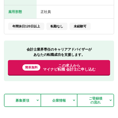
転職お役立ち情報
雇用形態
正社員
ご利用ガイド
非公開求人とは？
年間休日120日以上
転勤なし
未経験可
サービス紹介
転職お役立ち情報
会計士業界専任のキャリアアドバイザーが
あなたの転職成功を支援します。
業界情報
この求人から
簡単無料
求人情報
マイナビ転職 会計士に申し込む
ご登録後
募集要項
企業情報
の流れ