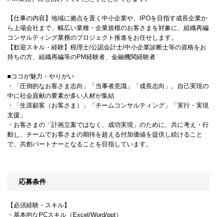
【仕事の内容】地域に拠点を置く中小企業や、IPOを目指す成長企業か
ら上場会社まで、幅広い業種・企業規模のお客さまを対象に、組織再編
コンサルティング業務のプロジェクト推進をお任せします。
【歓迎スキル・経験】税理士/公認会計士/中小企業診断士等の資格をお
持ちの方、組織再編等のPM経験者、金融機関経験者
■ココが魅力・やりがい
・「圧倒的なお客さま志向」「当事者意識」「成長志向」。自己実現の
中に社会貢献の要素が多い人材が集結
・「生涯顧客（お客さま）」「チームコンサルティング」「実行・実現
支援」
・お客さまの「計画立案ではなく、成功実現」のために、共に考え・行
動し、チームでお客さまの期待を超える付加価値を提供し続けること
で、共創パートナーとなることを目指しています。
応募条件
【必須経験・スキル】
・基本的なPCスキル（Excel/Word/ppt）