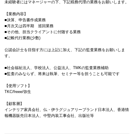
未経験者にはマネージャーの下、下記税務代理の業務をお願いします。
【業務内容】
■決算、申告書作成業務
■月次又は四半期 巡回業務
■その他、担当クライアントに付随する業務
■記帳代行業務(少数)
公認会計士を目指す方には上記に加え、下記の監査業務をお願いしま
す。
■社会福祉法人、学校法人、公益法人、TMKの監査業務補助
■監査のみならず、将来は執筆、セミナー等を担うことも可能です
【使用ソフト】
TKC/freee/弥生
【顧客層】
インテリア家具会社、仏・伊ラグジュアリーブランド日本法人、香港情
報機器販売日本法人、中堅内装工事会社、出版社等