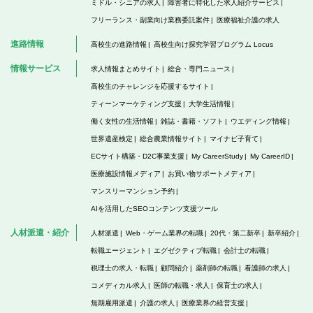
ミドル・シニアの求人
障害者に特化した求人紹介サービス
フリーランス・副業向け業務委託案件
医療福祉介護の求人
進路情報
高校生の進路情報
高校生向け探究学習プログラム Locus
情報サービス
求人情報まとめサイト
総合・専門ニュース
高校生のチャレンジを応援するサイト
ティーンマーケティング支援
大学生活情報
働く女性の生活情報
雑誌・書籍・ソフト
ウエディング情報
世界遺産検定
総合農業情報サイト
マイナビ子育て
ECサイト構築・D2C事業支援
My CareerStudy
My CareerID
医療施設情報メディア
お買い物サポートメディア
マンスリーマンション予約
AIを活用したSEOコンテンツ支援ツール
人材派遣・紹介
人材派遣
Web・ゲーム業界の転職
20代・第二新卒
新卒紹介
転職エージェント
エグゼクティブ転職
会計士の転職
税理士の求人・転職
顧問紹介
薬剤師の転職
看護師の求人
コメディカル求人
医師の転職・求人
保育士の求人
無期雇用派遣
介護の求人
医療業界の経営支援