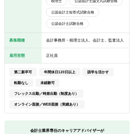
税理士
公認会計士論文式試験合格
転職お役立ち情報
公認会計士短答式試験合格
ご利用ガイド
公認会計士試験合格
非公開求人とは？
募集職種
会計事務所・税理士法人、会計士、監査法人
サービス紹介
転職お役立ち情報
雇用形態
正社員
業界情報
第二新卒可
年間休日120日以上
語学を活かす
求人情報
転勤なし
未経験可
フレックス出勤／時差出勤（制度あり）
オンライン面接／WEB面接（実績あり）
会計士業界専任のキャリアアドバイザーが