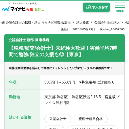
求人を探す
MENU
公認会計士の転職・求人 マイナビ転職 会計士
求人検索
公認会計士の求人
公
更新日：2026年05月29日
求人No_10652365
公認会計士 渡部 博 事務所
【税務/監査/会計士】未経験大歓迎！実働平均7時
間で勉強/独立の支援も◎【東京】
公認会計士の求人
監査法人の求人
研修充実◎勉強を活かして実務にチャレンジしたい方にピッタリの事務所です！！
公認会計士試験合格向けの求人
年収
350万円～550万円 ※募集要項に詳細あり
USCPA（米国公認会計士）の求人
勤務地
東京都 渋谷区 渋谷区渋谷2-16-5 宮益坂プ
レイス渋谷7階
女性会計士の転職
活かせる資格
公認会計士
税理士科目合格
個別転職相談会・セミナー