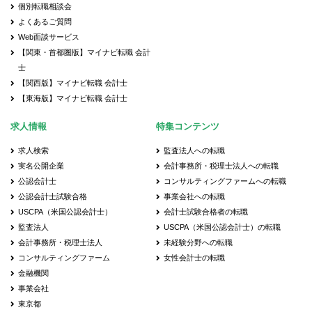
個別転職相談会
よくあるご質問
Web面談サービス
【関東・首都圏版】マイナビ転職 会計
士
【関西版】マイナビ転職 会計士
【東海版】マイナビ転職 会計士
求人情報
特集コンテンツ
求人検索
監査法人への転職
実名公開企業
会計事務所・税理士法人への転職
公認会計士
コンサルティングファームへの転職
公認会計士試験合格
事業会社への転職
USCPA（米国公認会計士）
会計士試験合格者の転職
監査法人
USCPA（米国公認会計士）の転職
会計事務所・税理士法人
未経験分野への転職
コンサルティングファーム
女性会計士の転職
金融機関
事業会社
東京都