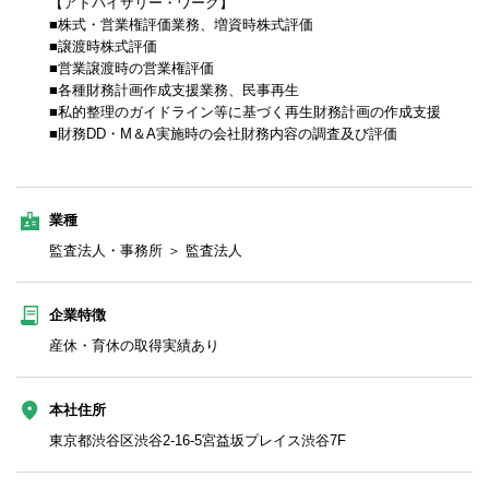
【アドバイザリー・ワーク】
■株式・営業権評価業務、増資時株式評価
■譲渡時株式評価
■営業譲渡時の営業権評価
■各種財務計画作成支援業務、民事再生
■私的整理のガイドライン等に基づく再生財務計画の作成支援
■財務DD・M＆A実施時の会社財務内容の調査及び評価
業種
監査法人・事務所 ＞ 監査法人
企業特徴
産休・育休の取得実績あり
本社住所
東京都渋谷区渋谷2-16-5宮益坂プレイス渋谷7F