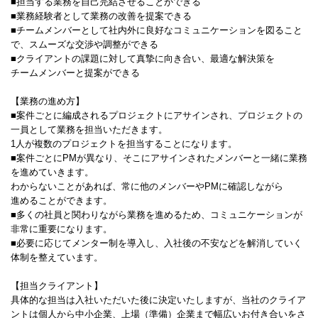
■担当する業務を自己完結させることができる
■業務経験者として業務の改善を提案できる
■チームメンバーとして社内外に良好なコミュニケーションを図ること
で、スムーズな交渉や調整ができる
■クライアントの課題に対して真摯に向き合い、最適な解決策を
チームメンバーと提案ができる
【業務の進め方】
■案件ごとに編成されるプロジェクトにアサインされ、プロジェクトの
一員として業務を担当いただきます。
1人が複数のプロジェクトを担当することになります。
■案件ごとにPMが異なり、そこにアサインされたメンバーと一緒に業務
を進めていきます。
わからないことがあれば、常に他のメンバーやPMに確認しながら
進めることができます。
■多くの社員と関わりながら業務を進めるため、コミュニケーションが
非常に重要になります。
■必要に応じてメンター制を導入し、入社後の不安などを解消していく
体制を整えています。
【担当クライアント】
具体的な担当は入社いただいた後に決定いたしますが、当社のクライア
ントは個人から中小企業、上場（準備）企業まで幅広いお付き合いをさ