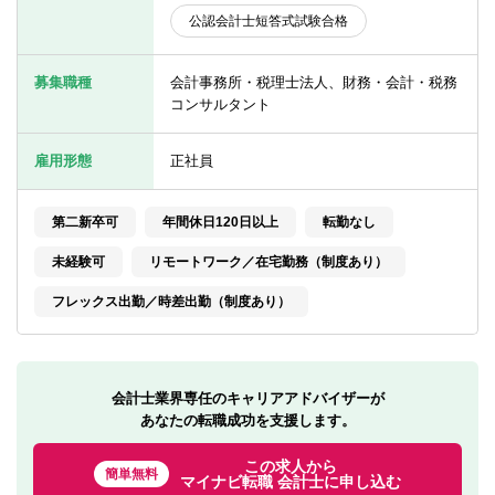
転職お役立ち情報
公認会計士短答式試験合格
ご利用ガイド
募集職種
会計事務所・税理士法人、財務・会計・税務
非公開求人とは？
コンサルタント
サービス紹介
雇用形態
正社員
転職お役立ち情報
第二新卒可
年間休日120日以上
転勤なし
業界情報
未経験可
リモートワーク／在宅勤務（制度あり）
求人情報
フレックス出勤／時差出勤（制度あり）
会計士業界専任のキャリアアドバイザーが
あなたの転職成功を支援します。
この求人から
簡単無料
マイナビ転職 会計士に申し込む