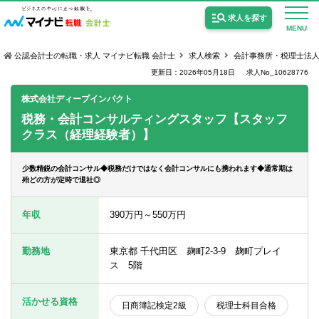
求人を探す
MENU
公認会計士の転職・求人 マイナビ転職 会計士
求人検索
会計事務所・税理士法
更新日：2026年05月18日
求人No_10628776
株式会社ディープインパクト
税務・会計コンサルティングスタッフ【スタッフ
クラス（経理経験者）】
公認会計士の求人
監査法人の求人
少数精鋭の会計コンサル◆税務だけではなく会計コンサルにも携われます◆通常期は
殆どの方が定時で退社◎
公認会計士試験合格向けの求人
年収
390万円～550万円
USCPA（米国公認会計士）の求人
勤務地
東京都 千代田区 麹町2-3-9 麹町プレイ
ス 5階
女性会計士の転職
個別転職相談会・セミナー
活かせる資格
日商簿記検定2級
税理士科目合格