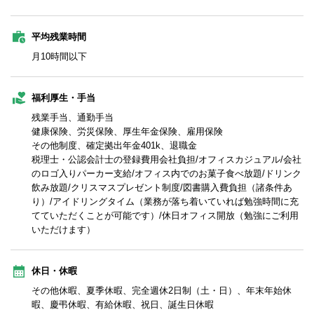
平均残業時間
月10時間以下
福利厚生・手当
残業手当、通勤手当
健康保険、労災保険、厚生年金保険、雇用保険
その他制度、確定拠出年金401k、退職金
税理士・公認会計士の登録費用会社負担/オフィスカジュアル/会社
のロゴ入りパーカー支給/オフィス内でのお菓子食べ放題/ドリンク
飲み放題/クリスマスプレゼント制度/図書購入費負担（諸条件あ
り）/アイドリングタイム（業務が落ち着いていれば勉強時間に充
てていただくことが可能です）/休日オフィス開放（勉強にご利用
いただけます）
休日・休暇
その他休暇、夏季休暇、完全週休2日制（土・日）、年末年始休
暇、慶弔休暇、有給休暇、祝日、誕生日休暇