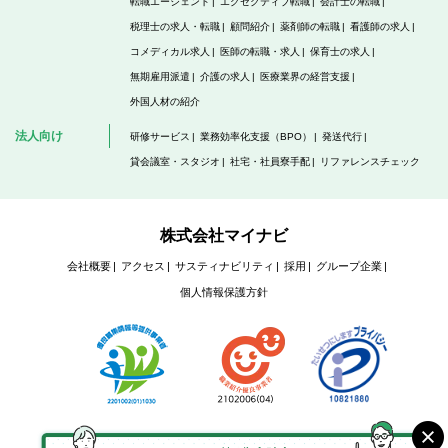
転職エージェント
エグゼクティブ転職
会計士の転職
税理士の求人・転職
顧問紹介
薬剤師の転職
看護師の求人
コメディカル求人
医師の転職・求人
保育士の求人
無期雇用派遣
介護の求人
医療業界の経営支援
外国人材の紹介
法人向け
研修サービス
業務効率化支援（BPO）
発送代行
貸会議室・スタジオ
社宅・社員寮手配
リファレンスチェック
株式会社マイナビ
会社概要
アクセス
サスティナビリティ
採用
グループ企業
個人情報保護方針