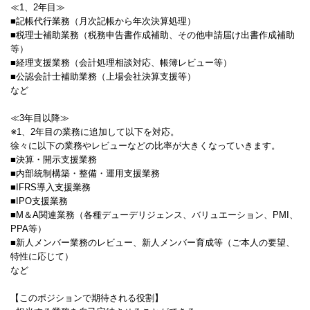
≪1、2年目≫
■記帳代行業務（月次記帳から年次決算処理）
■税理士補助業務（税務申告書作成補助、その他申請届け出書作成補助
等）
■経理支援業務（会計処理相談対応、帳簿レビュー等）
■公認会計士補助業務（上場会社決算支援等）
など
≪3年目以降≫
※1、2年目の業務に追加して以下を対応。
徐々に以下の業務やレビューなどの比率が大きくなっていきます。
■決算・開示支援業務
■内部統制構築・整備・運用支援業務
■IFRS導入支援業務
■IPO支援業務
■M＆A関連業務（各種デューデリジェンス、バリュエーション、PMI、
PPA等）
■新人メンバー業務のレビュー、新人メンバー育成等（ご本人の要望、
特性に応じて）
など
【このポジションで期待される役割】