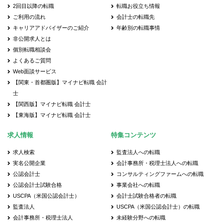
2回目以降の転職
転職お役立ち情報
ご利用の流れ
会計士の転職先
キャリアアドバイザーのご紹介
年齢別の転職事情
非公開求人とは
個別転職相談会
よくあるご質問
Web面談サービス
【関東・首都圏版】マイナビ転職 会計
士
【関西版】マイナビ転職 会計士
【東海版】マイナビ転職 会計士
求人情報
特集コンテンツ
求人検索
監査法人への転職
実名公開企業
会計事務所・税理士法人への転職
公認会計士
コンサルティングファームへの転職
公認会計士試験合格
事業会社への転職
USCPA（米国公認会計士）
会計士試験合格者の転職
監査法人
USCPA（米国公認会計士）の転職
会計事務所・税理士法人
未経験分野への転職