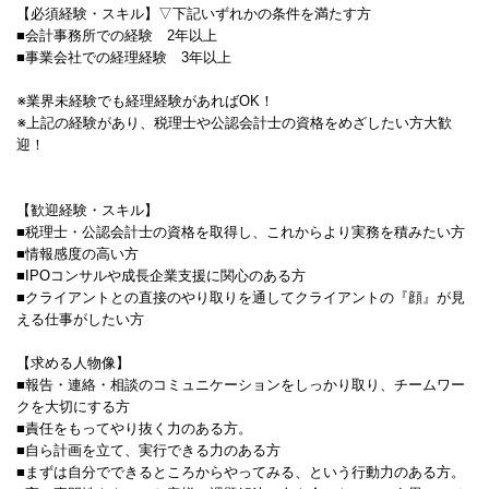
【必須経験・スキル】▽下記いずれかの条件を満たす方
■会計事務所での経験 2年以上
■事業会社での経理経験 3年以上
※業界未経験でも経理経験があればOK！
※上記の経験があり、税理士や公認会計士の資格をめざしたい方大歓
迎！
【歓迎経験・スキル】
■税理士・公認会計士の資格を取得し、これからより実務を積みたい方
■情報感度の高い方
■IPOコンサルや成長企業支援に関心のある方
■クライアントとの直接のやり取りを通してクライアントの『顔』が見
える仕事がしたい方
【求める人物像】
■報告・連絡・相談のコミュニケーションをしっかり取り、チームワー
クを大切にする方
■責任をもってやり抜く力のある方。
■自ら計画を立て、実行できる力のある方
■まずは自分でできるところからやってみる、という行動力のある方。