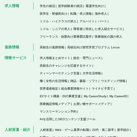
求人情報
学生の就活
留学経験者の就活
看護学生向け
医学生・研修医向け
転職・求人情報
海外求人
ミドル・ハイクラスの求人
アルバイト
パート
ミドル・シニアの求人
障害者に特化した求人紹介サービス
フリーランス・副業向け業務委託案件
医療福祉介護の求人
進路情報
高校生の進路情報
高校生向け探究学習プログラム Locus
情報サービス
求人情報まとめサイト
総合・専門ニュース
高校生のチャレンジを応援するサイト
ティーンマーケティング支援
大学生活情報
働く女性の生活情報
雑誌・書籍・ソフト
ウエディング情報
世界遺産検定
総合農業情報サイト
マイナビ子育て
ECサイト構築・D2C事業支援
My CareerStudy
My CareerID
医療施設情報メディア
お買い物サポートメディア
マンスリーマンション予約
AIを活用したSEOコンテンツ支援ツール
人材派遣・紹介
人材派遣
Web・ゲーム業界の転職
20代・第二新卒
新卒紹介