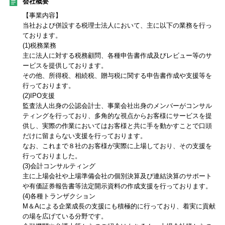
会社概要
【事業内容】
当社および併設する税理士法人において、主に以下の業務を行っ
ております。
(1)税務業務
主に法人に対する税務顧問、各種申告書作成及びレビュー等のサ
ービスを提供しております。
その他、所得税、相続税、贈与税に関する申告書作成や支援等を
行っております。
(2)IPO支援
監査法人出身の公認会計士、事業会社出身のメンバーがコンサル
ティングを行っており、多角的な視点からお客様にサービスを提
供し、実際の作業においてはお客様と共に手を動かすことで口頭
だけに留まらない支援を行っております。
なお、これまで８社のお客様が実際に上場しており、その支援を
行っておりました。
(3)会計コンサルティング
主に上場会社や上場準備会社の個別決算及び連結決算のサポート
や有価証券報告書等法定開示資料の作成支援を行っております。
(4)各種トランザクション
M＆Aによる企業成長の支援にも積極的に行っており、着実に貢献
の場を広げている分野です。