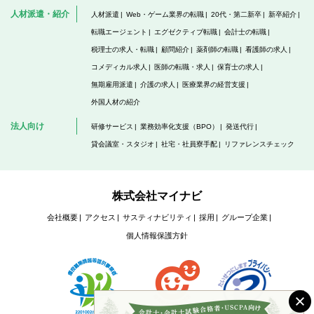
人材派遣・紹介
人材派遣
Web・ゲーム業界の転職
20代・第二新卒
新卒紹介
転職エージェント
エグゼクティブ転職
会計士の転職
税理士の求人・転職
顧問紹介
薬剤師の転職
看護師の求人
コメディカル求人
医師の転職・求人
保育士の求人
無期雇用派遣
介護の求人
医療業界の経営支援
外国人材の紹介
法人向け
研修サービス
業務効率化支援（BPO）
発送代行
貸会議室・スタジオ
社宅・社員寮手配
リファレンスチェック
株式会社マイナビ
会社概要
アクセス
サスティナビリティ
採用
グループ企業
個人情報保護方針