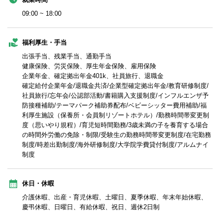
09:00 ~ 18:00
福利厚生・手当
出張手当、残業手当、通勤手当
健康保険、労災保険、厚生年金保険、雇用保険
企業年金、確定拠出年金401k、社員旅行、退職金
確定給付企業年金/退職金共済/企業型確定拠出年金/教育研修制度/
社員旅行/忘年会/公認部活動/書籍購入支援制度/インフルエンザ予
防接種補助/テーマパーク補助券配布/ベビーシッター費用補助/福
利厚生施設（保養所・会員制リゾートホテル）/勤務時間帯変更制
度（思いやり規程）/育児短時間勤務/3歳未満の子を養育する場合
の時間外労働の免除・制限/受験生の勤務時間帯変更制度/在宅勤務
制度/時差出勤制度/海外研修制度/大学院学費貸付制度/アルムナイ
制度
休日・休暇
介護休暇、出産・育児休暇、土曜日、夏季休暇、年末年始休暇、
慶弔休暇、日曜日、有給休暇、祝日、週休2日制