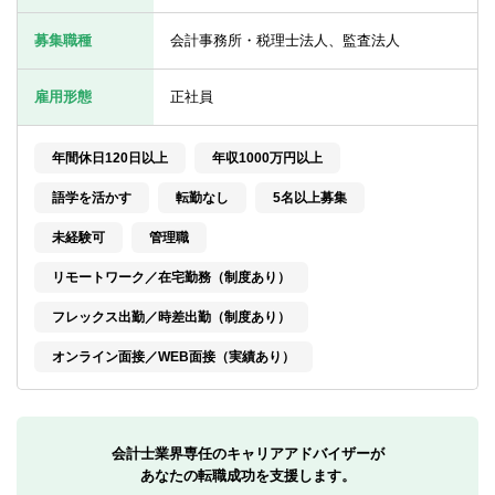
転職お役立ち情報
募集職種
会計事務所・税理士法人、監査法人
ご利用ガイド
雇用形態
正社員
非公開求人とは？
サービス紹介
年間休日120日以上
年収1000万円以上
転職お役立ち情報
語学を活かす
転勤なし
5名以上募集
未経験可
管理職
業界情報
リモートワーク／在宅勤務（制度あり）
求人情報
フレックス出勤／時差出勤（制度あり）
オンライン面接／WEB面接（実績あり）
会計士業界専任のキャリアアドバイザーが
あなたの転職成功を支援します。