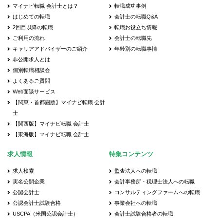
マイナビ転職 会計士とは？
転職成功事例
はじめての転職
会計士の転職Q&A
2回目以降の転職
転職お役立ち情報
ご利用の流れ
会計士の転職先
キャリアアドバイザーのご紹介
年齢別の転職事情
非公開求人とは
個別転職相談会
よくあるご質問
Web面談サービス
【関東・首都圏版】マイナビ転職 会計
士
【関西版】マイナビ転職 会計士
【東海版】マイナビ転職 会計士
求人情報
特集コンテンツ
求人検索
監査法人への転職
実名公開企業
会計事務所・税理士法人への転職
公認会計士
コンサルティングファームへの転職
公認会計士試験合格
事業会社への転職
USCPA（米国公認会計士）
会計士試験合格者の転職