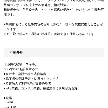
国際税務（移転価格コンサル、タックスヘイブン対策税制対応）、事業
承継コンサル（税法上の株価算定、相続対策）
相続税申告・所得税申告、といった幅広い業務が、若いうちから関与可
能です。
※所属部署による仕事内容の偏りは少なく、様々な業務に携わることが
出来ます。
また、取り組みたい業務に積極的に参加できる仕組みもあります。
応募条件
【必要な経験・スキル】
▽いずれにも該当する方
■会計士、会計士論文式合格者
※修了考査受験予定・結果待ちという方
■監査法人で3年程度の実務経験者
■FAS業務、コンサル業務、税務業務に興味がある方
■配属
・大阪
・名古屋