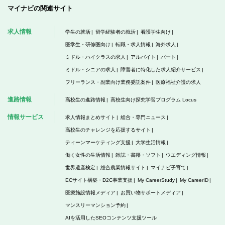
マイナビの関連サイト
求人情報
学生の就活
留学経験者の就活
看護学生向け
医学生・研修医向け
転職・求人情報
海外求人
ミドル・ハイクラスの求人
アルバイト
パート
ミドル・シニアの求人
障害者に特化した求人紹介サービス
フリーランス・副業向け業務委託案件
医療福祉介護の求人
進路情報
高校生の進路情報
高校生向け探究学習プログラム Locus
情報サービス
求人情報まとめサイト
総合・専門ニュース
高校生のチャレンジを応援するサイト
ティーンマーケティング支援
大学生活情報
働く女性の生活情報
雑誌・書籍・ソフト
ウエディング情報
世界遺産検定
総合農業情報サイト
マイナビ子育て
ECサイト構築・D2C事業支援
My CareerStudy
My CareerID
医療施設情報メディア
お買い物サポートメディア
マンスリーマンション予約
AIを活用したSEOコンテンツ支援ツール