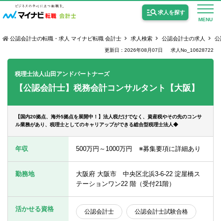
求人を探す
MENU
公認会計士の転職・求人 マイナビ転職 会計士
求人検索
公認会計士の求人
公
更新日：2026年08月07日
求人No_10628722
税理士法人山田アンドパートナーズ
【公認会計士】税務会計コンサルタント【大阪】
公認会計士の求人
監査法人の求人
【国内20拠点、海外5拠点を展開中！】法人税だけでなく、資産税やその先のコンサ
ル業務があり、税理士としてのキャリアップができる総合型税理士法人◆
公認会計士試験合格向けの求人
年収
500万円～1000万円 ※募集要項に詳細あり
USCPA（米国公認会計士）の求人
勤務地
大阪府 大阪市 中央区北浜3-6-22 淀屋橋ス
テーションワン22 階（受付21階）
女性会計士の転職
個別転職相談会・セミナー
活かせる資格
公認会計士
公認会計士試験合格