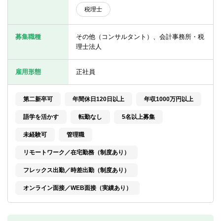
転職お役立ち情報
税理士
ご利用ガイド
募集職種
その他（コンサルタント）、会計事務所・税
非公開求人とは？
理士法人
サービス紹介
雇用形態
正社員
転職お役立ち情報
第二新卒可
年間休日120日以上
年収1000万円以上
業界情報
語学を活かす
転勤なし
5名以上募集
求人情報
未経験可
管理職
リモートワーク／在宅勤務（制度あり）
フレックス出勤／時差出勤（制度あり）
オンライン面接／WEB面接（実績あり）