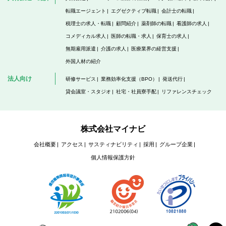
転職エージェント
エグゼクティブ転職
会計士の転職
税理士の求人・転職
顧問紹介
薬剤師の転職
看護師の求人
コメディカル求人
医師の転職・求人
保育士の求人
無期雇用派遣
介護の求人
医療業界の経営支援
外国人材の紹介
法人向け
研修サービス
業務効率化支援（BPO）
発送代行
貸会議室・スタジオ
社宅・社員寮手配
リファレンスチェック
株式会社マイナビ
会社概要
アクセス
サスティナビリティ
採用
グループ企業
個人情報保護方針