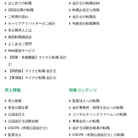
はじめての転職
会計士の転職Q&A
2回目以降の転職
転職お役立ち情報
ご利用の流れ
会計士の転職先
キャリアアドバイザーのご紹介
年齢別の転職事情
非公開求人とは
個別転職相談会
よくあるご質問
Web面談サービス
【関東・首都圏版】マイナビ転職 会計
士
【関西版】マイナビ転職 会計士
【東海版】マイナビ転職 会計士
求人情報
特集コンテンツ
求人検索
監査法人への転職
実名公開企業
会計事務所・税理士法人への転職
公認会計士
コンサルティングファームへの転職
公認会計士試験合格
事業会社への転職
USCPA（米国公認会計士）
会計士試験合格者の転職
監査法人
USCPA（米国公認会計士）の転職