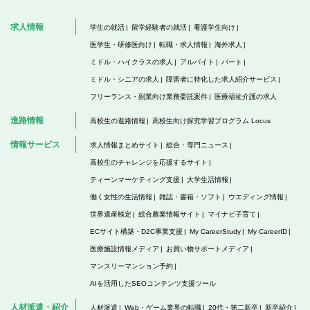
求人情報
学生の就活
留学経験者の就活
看護学生向け
医学生・研修医向け
転職・求人情報
海外求人
ミドル・ハイクラスの求人
アルバイト
パート
ミドル・シニアの求人
障害者に特化した求人紹介サービス
フリーランス・副業向け業務委託案件
医療福祉介護の求人
進路情報
高校生の進路情報
高校生向け探究学習プログラム Locus
情報サービス
求人情報まとめサイト
総合・専門ニュース
高校生のチャレンジを応援するサイト
ティーンマーケティング支援
大学生活情報
働く女性の生活情報
雑誌・書籍・ソフト
ウエディング情報
世界遺産検定
総合農業情報サイト
マイナビ子育て
ECサイト構築・D2C事業支援
My CareerStudy
My CareerID
医療施設情報メディア
お買い物サポートメディア
マンスリーマンション予約
AIを活用したSEOコンテンツ支援ツール
人材派遣・紹介
人材派遣
Web・ゲーム業界の転職
20代・第二新卒
新卒紹介