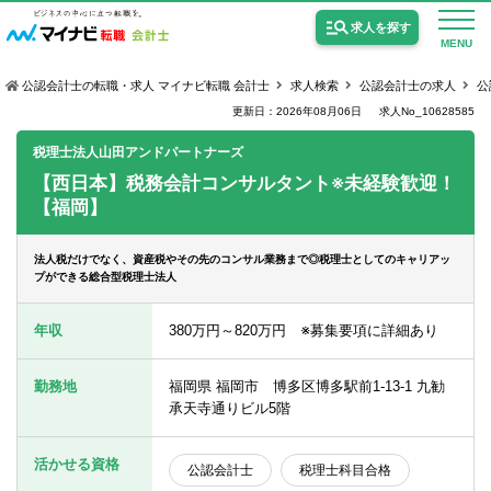
求人を探す
MENU
公認会計士の転職・求人 マイナビ転職 会計士
求人検索
公認会計士の求人
公
更新日：2026年08月06日
求人No_10628585
税理士法人山田アンドパートナーズ
【西日本】税務会計コンサルタント※未経験歓迎！
【福岡】
公認会計士の求人
監査法人の求人
法人税だけでなく、資産税やその先のコンサル業務まで◎税理士としてのキャリアッ
プができる総合型税理士法人
公認会計士試験合格向けの求人
年収
380万円～820万円 ※募集要項に詳細あり
USCPA（米国公認会計士）の求人
勤務地
福岡県 福岡市 博多区博多駅前1-13-1 九勧
承天寺通りビル5階
女性会計士の転職
個別転職相談会・セミナー
活かせる資格
公認会計士
税理士科目合格