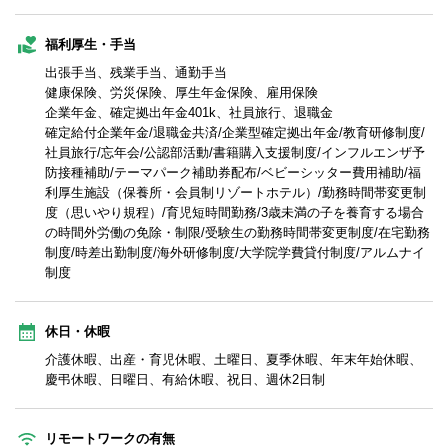
福利厚生・手当
出張手当、残業手当、通勤手当
健康保険、労災保険、厚生年金保険、雇用保険
企業年金、確定拠出年金401k、社員旅行、退職金
確定給付企業年金/退職金共済/企業型確定拠出年金/教育研修制度/
社員旅行/忘年会/公認部活動/書籍購入支援制度/インフルエンザ予
防接種補助/テーマパーク補助券配布/ベビーシッター費用補助/福
利厚生施設（保養所・会員制リゾートホテル）/勤務時間帯変更制
度（思いやり規程）/育児短時間勤務/3歳未満の子を養育する場合
の時間外労働の免除・制限/受験生の勤務時間帯変更制度/在宅勤務
制度/時差出勤制度/海外研修制度/大学院学費貸付制度/アルムナイ
制度
休日・休暇
介護休暇、出産・育児休暇、土曜日、夏季休暇、年末年始休暇、
慶弔休暇、日曜日、有給休暇、祝日、週休2日制
リモートワークの有無