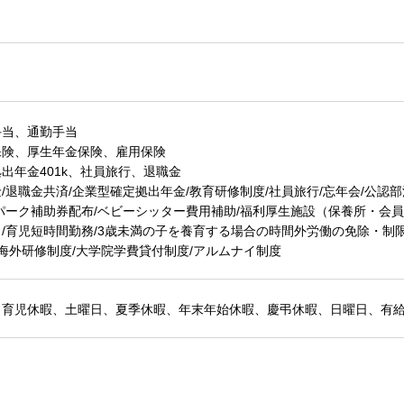
手当、通勤手当
保険、厚生年金保険、雇用保険
出年金401k、社員旅行、退職金
/退職金共済/企業型確定拠出年金/教育研修制度/社員旅行/忘年会/公認
パーク補助券配布/ベビーシッター費用補助/福利厚生施設（保養所・会
/育児短時間勤務/3歳未満の子を養育する場合の時間外労働の免除・制限
/海外研修制度/大学院学費貸付制度/アルムナイ制度
・育児休暇、土曜日、夏季休暇、年末年始休暇、慶弔休暇、日曜日、有給