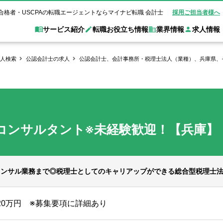
合格者・USCPAの転職エージェントならマイナビ転職 会計士
採用ご担当者様へ
サービス紹介
転職お役立ち情報
業界情報
求人情報
人検索
公認会計士の求人
公認会計士、会計事務所・税理士法人（業種）、兵庫県、
職 会計士とは？
Web面談サービス
非公
転職ガイド
験情報
別求人情報
業界別求人情報
業界トピックス
転職活動お役立
ド
個別転職相談会・セミナー
アク
ポイント
申し込み手順
女性会計士の転職
監査法人
業界情報の記事一覧
転職お役立ち情報
金融機関
質問
キャリアアドバイザーのご紹介
転職の方へ
覧
試験合格
USCPAの転職
会計士が活躍できる転職先
会計士・試験合格
コンサルタント※未経験歓迎！【兵庫】
会計事務所・税理士法人
事業会社
れ
転職成功事例
の転職の方へ
の流れ
米国公認会計士）
未経験分野への転職
監査法人
WEB面接完全ガ
コンサルティングファー
コンサル業務まで◎税理士としてのキャリアップができる総合型税理士
ム
820万円 ※募集要項に詳細あり