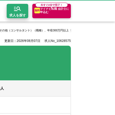
今すぐ
2分で完了！
マイナビ転職 会計士に
無料
申込む
求人を探す
その他（コンサルタント）（職種）、年収300万円以上
税理士法人山田アンドパートナ
更新日：2026年08月07日
求人No_10628575
開求人とは？
ちコンテンツ
エリア別求人情報
セスマップ
コンサルティングファーム
関東・首都圏
年収診断
者の転職Q&A
会計事務所・税理士法人
関西
キャリア診断
イド
事業会社
東海
法人