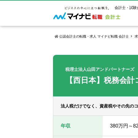
会計士・試験
公認会計士の転職・求人 マイナビ転職 会計士
求
マイナビ転
ご状況別
会計士試
保有資格
ご利用ガイ
年齢別転職
受験資格・
公認会計士
税理士法人山田アンドパートナーズ
よくあるご
はじめての
試験科目一
公認会計士
【西日本】税務会計
サービス紹介
転職お役立ち情報
業界情報
ご利用の流
2回目以降
試験合格後
USCPA（
求人情報
法人税だけでなく、資産税やその先の
年収
380万円～