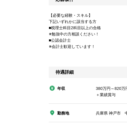
【必要な経験・スキル】
下記いずれかに該当する方
■税理士科目2科目以上の合格
※勉強中の方相談ください！
■公認会計士
※会計士歓迎しています！
待遇詳細
年収
380万円～820万
＋業績賞与
勤務地
兵庫県 神戸市 中