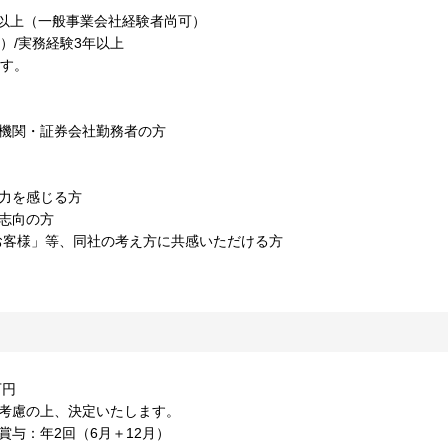
年以上（一般事業会社経験者尚可）
）/実務経験3年以上
ます。
融機関・証券会社勤務者の方
力を感じる方
志向の方
お客様」等、同社の考え方に共感いただける方
万円
ど考慮の上、決定いたします。
賞与：年2回（6月＋12月）