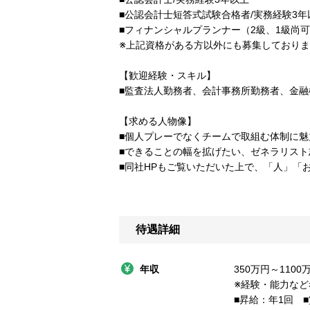
■公認会計士短答式試験合格者/実務経験3
■フィナンシャルプランナー（2級、1級尚可
※上記資格がある方以外にも募集しており
【歓迎経験・スキル】
■監査法人勤務者、会計事務所勤務者、金
【求める人物像】
■個人プレーでなくチームで取組む体制に魅
■できることの幅を拡げたい、ゼネラリスト
■同社HPもご覧いただいた上で、「人」「
待遇詳細
年収
350万円～1100
※経験・能力な
■昇給：年1回 ■