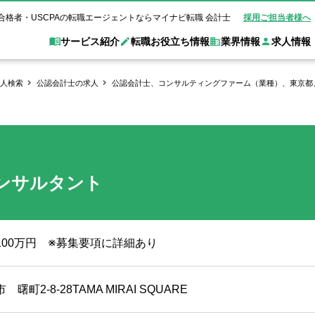
合格者・USCPAの転職エージェントならマイナビ転職 会計士
採用ご担当者様へ
サービス紹介
転職お役立ち情報
業界情報
求人情報
人検索
公認会計士の求人
公認会計士、コンサルティングファーム（業種）、東京都
職 会計士とは？
Web面談サービス
非公
転職ガイド
験情報
別求人情報
業界別求人情報
業界トピックス
転職活動お役立
ド
個別転職相談会・セミナー
アク
ポイント
申し込み手順
女性会計士の転職
監査法人
業界情報の記事一覧
転職お役立ち情報
金融機関
質問
キャリアアドバイザーのご紹介
転職の方へ
覧
試験合格
USCPAの転職
会計士が活躍できる転職先
会計士・試験合格
ンサルタント
会計事務所・税理士法人
事業会社
れ
転職成功事例
の転職の方へ
の流れ
米国公認会計士）
未経験分野への転職
監査法人
WEB面接完全ガ
コンサルティングファー
1100万円 ※募集要項に詳細あり
ム
曙町2-8-28TAMA MIRAI SQUARE