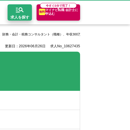
今すぐ
2分で完了！
マイナビ転職 会計士に
無料
申込む
求人を探す
、財務・会計・税務コンサルタント（職種）、年収300万円以上
みらいコンサルティン
更新日：2026年06月26日
求人No_10627435
開求人とは？
ちコンテンツ
エリア別求人情報
セスマップ
コンサルティングファーム
関東・首都圏
年収診断
者の転職Q&A
会計事務所・税理士法人
関西
キャリア診断
イド
事業会社
東海