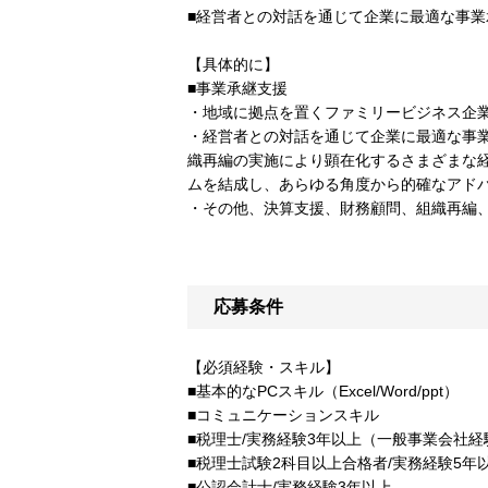
■経営者との対話を通じて企業に最適な事業
【具体的に】
■事業承継支援
・地域に拠点を置くファミリービジネス企業
・経営者との対話を通じて企業に最適な事業
織再編の実施により顕在化するさまざまな
ムを結成し、あらゆる角度から的確なアド
・その他、決算支援、財務顧問、組織再編、
応募条件
【必須経験・スキル】
■基本的なPCスキル（Excel/Word/ppt）
■コミュニケーションスキル
■税理士/実務経験3年以上（一般事業会社経
■税理士試験2科目以上合格者/実務経験5
■公認会計士/実務経験3年以上