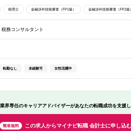
税理士
金融渉外技能審査（FP1級）
金融渉外技能審査（FP2級
・税務コンサルタント
転勤なし
未経験可
女性活躍中
業界専任のキャリアアドバイザーが
あなたの転職成功を支援し
この求人から
マイナビ転職 会計士に申し込
簡単無料