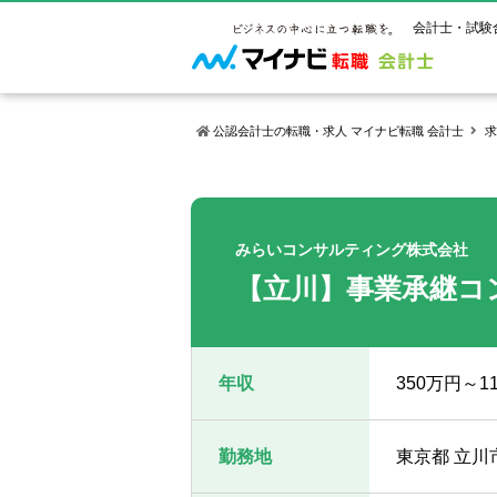
会計士・試験
公認会計士の転職・求人 マイナビ転職 会計士
求
マイナビ転
ご状況別
会計士試
保有資格
ご利用ガイ
年齢別転職
受験資格・
公認会計士
みらいコンサルティング株式会社
よくあるご
はじめての
試験科目一
公認会計士
【立川】事業承継コ
サービス紹介
転職お役立ち情報
業界情報
ご利用の流
2回目以降
試験合格後
USCPA（
求人情報
年収
350万円～
勤務地
東京都 立川市 