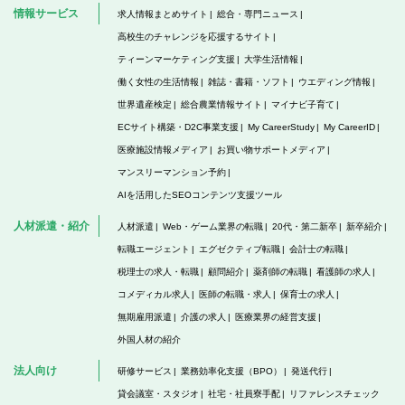
情報サービス
求人情報まとめサイト
総合・専門ニュース
高校生のチャレンジを応援するサイト
ティーンマーケティング支援
大学生活情報
働く女性の生活情報
雑誌・書籍・ソフト
ウエディング情報
世界遺産検定
総合農業情報サイト
マイナビ子育て
ECサイト構築・D2C事業支援
My CareerStudy
My CareerID
医療施設情報メディア
お買い物サポートメディア
マンスリーマンション予約
AIを活用したSEOコンテンツ支援ツール
人材派遣・紹介
人材派遣
Web・ゲーム業界の転職
20代・第二新卒
新卒紹介
転職エージェント
エグゼクティブ転職
会計士の転職
税理士の求人・転職
顧問紹介
薬剤師の転職
看護師の求人
コメディカル求人
医師の転職・求人
保育士の求人
無期雇用派遣
介護の求人
医療業界の経営支援
外国人材の紹介
法人向け
研修サービス
業務効率化支援（BPO）
発送代行
貸会議室・スタジオ
社宅・社員寮手配
リファレンスチェック