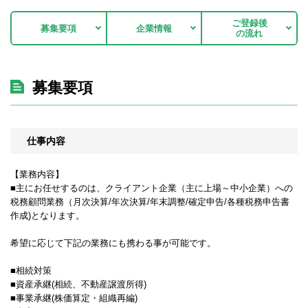
ご登録後
募集要項
企業情報
の流れ
募集要項
仕事内容
【業務内容】
■主にお任せするのは、クライアント企業（主に上場～中小企業）への
税務顧問業務（月次決算/年次決算/年末調整/確定申告/各種税務申告書
作成)となります。
希望に応じて下記の業務にも携わる事が可能です。
■相続対策
■資産承継(相続、不動産譲渡所得)
■事業承継(株価算定・組織再編)