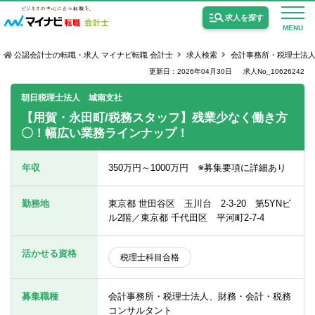
求人を探す
MENU
公認会計士の転職・求人 マイナビ転職 会計士
求人検索
会計事務所・税理士法
更新日：2026年04月30日
求人No_10626242
朝日税理士法人 城南支社
【用賀・永田町/税務スタッフ】残業少なく働き方
〇！幅広い業務ラインナップ！
公認会計士の求人
監査法人の求人
年収
350万円～1000万円 ※募集要項に詳細あり
公認会計士試験合格向けの求人
勤務地
東京都 世田谷区 玉川台 2-3-20 第5YNビ
USCPA（米国公認会計士）の求人
ル2階／東京都 千代田区 平河町2-7-4
活かせる資格
税理士科目合格
女性会計士の転職
個別転職相談会・セミナー
募集職種
会計事務所・税理士法人、財務・会計・税務
コンサルタント