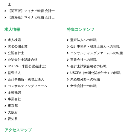
士
【関西版】マイナビ転職 会計士
【東海版】マイナビ転職 会計士
求人情報
特集コンテンツ
求人検索
監査法人への転職
実名公開企業
会計事務所・税理士法人への転職
公認会計士
コンサルティングファームへの転職
公認会計士試験合格
事業会社への転職
USCPA（米国公認会計士）
会計士試験合格者の転職
監査法人
USCPA（米国公認会計士）の転職
会計事務所・税理士法人
未経験分野への転職
コンサルティングファーム
女性会計士の転職
金融機関
事業会社
東京都
大阪府
愛知県
アクセスマップ