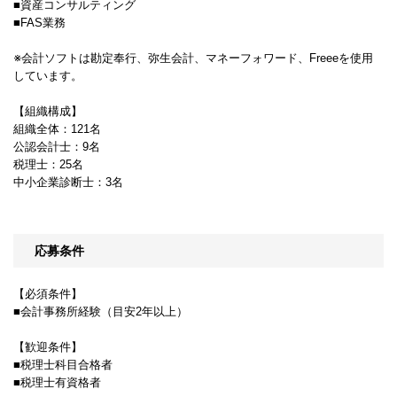
■資産コンサルティング
■FAS業務
※会計ソフトは勘定奉行、弥生会計、マネーフォワード、Freeeを使用
しています。
【組織構成】
組織全体：121名
公認会計士：9名
税理士：25名
中小企業診断士：3名
応募条件
【必須条件】
■会計事務所経験（目安2年以上）
【歓迎条件】
■税理士科目合格者
■税理士有資格者