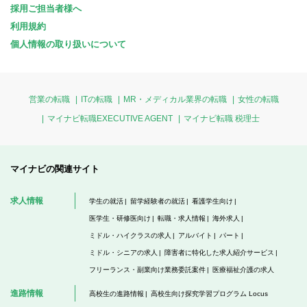
採用ご担当者様へ
利用規約
個人情報の取り扱いについて
営業の転職
ITの転職
MR・メディカル業界の転職
女性の転職
マイナビ転職EXECUTIVE AGENT
マイナビ転職 税理士
マイナビの関連サイト
求人情報
学生の就活
留学経験者の就活
看護学生向け
医学生・研修医向け
転職・求人情報
海外求人
ミドル・ハイクラスの求人
アルバイト
パート
ミドル・シニアの求人
障害者に特化した求人紹介サービス
フリーランス・副業向け業務委託案件
医療福祉介護の求人
進路情報
高校生の進路情報
高校生向け探究学習プログラム Locus