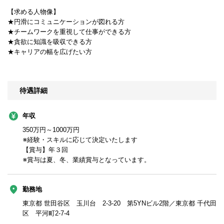
【求める人物像】
★円滑にコミュニケーションが図れる方
★チームワークを重視して仕事ができる方
★貪欲に知識を吸収できる方
★キャリアの幅を広げたい方
待遇詳細
年収
350万円～1000万円
※経験・スキルに応じて決定いたします
【賞与】年３回
※賞与は夏、冬、業績賞与となっています。
勤務地
東京都 世田谷区 玉川台 2-3-20 第5YNビル2階／東京都 千代田
区 平河町2-7-4