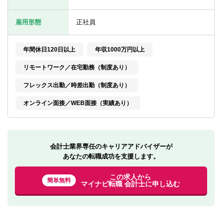
転職お役立ち情報
雇用形態
正社員
ご利用ガイド
非公開求人とは？
年間休日120日以上
年収1000万円以上
リモートワーク／在宅勤務（制度あり）
サービス紹介
フレックス出勤／時差出勤（制度あり）
転職お役立ち情報
オンライン面接／WEB面接（実績あり）
業界情報
求人情報
会計士業界専任のキャリアアドバイザーが
あなたの転職成功を支援します。
この求人から
簡単無料
マイナビ転職 会計士に申し込む