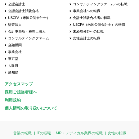
公認会計士
コンサルティングファームへの転職
公認会計士試験合格
事業会社への転職
USCPA（米国公認会計士）
会計士試験合格者の転職
監査法人
USCPA（米国公認会計士）の転職
会計事務所・税理士法人
未経験分野への転職
コンサルティングファーム
女性会計士の転職
金融機関
事業会社
東京都
大阪府
愛知県
アクセスマップ
採用ご担当者様へ
利用規約
個人情報の取り扱いについて
営業の転職
ITの転職
MR・メディカル業界の転職
女性の転職