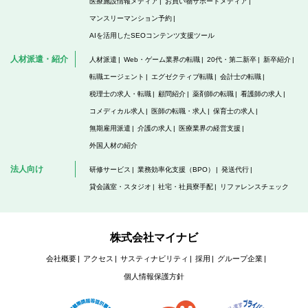
医療施設情報メディア
お買い物サポートメディア
マンスリーマンション予約
AIを活用したSEOコンテンツ支援ツール
人材派遣・紹介
人材派遣
Web・ゲーム業界の転職
20代・第二新卒
新卒紹介
転職エージェント
エグゼクティブ転職
会計士の転職
税理士の求人・転職
顧問紹介
薬剤師の転職
看護師の求人
コメディカル求人
医師の転職・求人
保育士の求人
無期雇用派遣
介護の求人
医療業界の経営支援
外国人材の紹介
法人向け
研修サービス
業務効率化支援（BPO）
発送代行
貸会議室・スタジオ
社宅・社員寮手配
リファレンスチェック
株式会社マイナビ
会社概要
アクセス
サスティナビリティ
採用
グループ企業
個人情報保護方針