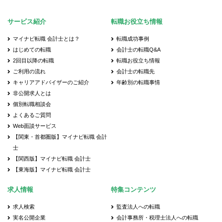
サービス紹介
転職お役立ち情報
マイナビ転職 会計士とは？
転職成功事例
はじめての転職
会計士の転職Q&A
2回目以降の転職
転職お役立ち情報
ご利用の流れ
会計士の転職先
キャリアアドバイザーのご紹介
年齢別の転職事情
非公開求人とは
個別転職相談会
よくあるご質問
Web面談サービス
【関東・首都圏版】マイナビ転職 会計
士
【関西版】マイナビ転職 会計士
【東海版】マイナビ転職 会計士
求人情報
特集コンテンツ
求人検索
監査法人への転職
実名公開企業
会計事務所・税理士法人への転職