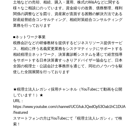
土地などの売却、相続、購入・運用、株式のM&Aなどに関する
様々なご相談にのっています。資金繰りの改善、債務整理、権利
関係の調整などを図り、資産家が直面する困難の解決方法である
財産組替総合コンサルティング、相続対策総合コンサルティング
業務を行っております
■ネットワーク事業
税務会計などの研修教材を提供するビジネスリソース提供サービ
ス、相続に伴う名義変更業務をシステマティックにサポートする
相続税理士ネットワーク、決算書診断システムを通じて経営指導
をサポートする日本決算書すっきりアドバイザー協会など、日本
全国の税理士・公認会計士事務所を通じて、同社のノウハウを駆
使した全国展開を行っております
★税理士法人レガシィ採用チャンネル（YouTubeにて動画を公開
しています！）★
URL：
https://www.youtube.com/channel/UCGfukJQedOp53Oab1hC1DUA
/featured
スマートフォンの方はYouTubeにて『税理士法人レガシィ』で検
索！