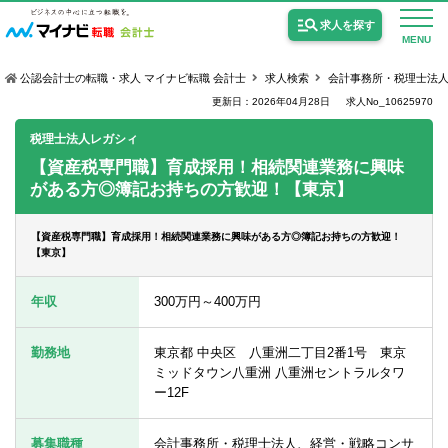
求人を探す
MENU
公認会計士の転職・求人 マイナビ転職 会計士
求人検索
会計事務所・税理士法
更新日：2026年04月28日
求人No_10625970
税理士法人レガシィ
【資産税専門職】育成採用！相続関連業務に興味
がある方◎簿記お持ちの方歓迎！【東京】
公認会計士の求人
監査法人の求人
【資産税専門職】育成採用！相続関連業務に興味がある方◎簿記お持ちの方歓迎！
【東京】
公認会計士試験合格向けの求人
年収
300万円～400万円
USCPA（米国公認会計士）の求人
勤務地
東京都 中央区 八重洲二丁目2番1号 東京
ミッドタウン八重洲 八重洲セントラルタワ
女性会計士の転職
ー12F
個別転職相談会・セミナー
募集職種
会計事務所・税理士法人、経営・戦略コンサ