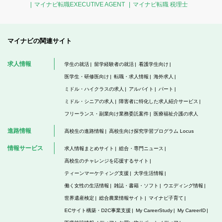
マイナビ転職EXECUTIVE AGENT
マイナビ転職 税理士
マイナビの関連サイト
求人情報
学生の就活
留学経験者の就活
看護学生向け
医学生・研修医向け
転職・求人情報
海外求人
ミドル・ハイクラスの求人
アルバイト
パート
ミドル・シニアの求人
障害者に特化した求人紹介サービス
フリーランス・副業向け業務委託案件
医療福祉介護の求人
進路情報
高校生の進路情報
高校生向け探究学習プログラム Locus
情報サービス
求人情報まとめサイト
総合・専門ニュース
高校生のチャレンジを応援するサイト
ティーンマーケティング支援
大学生活情報
働く女性の生活情報
雑誌・書籍・ソフト
ウエディング情報
世界遺産検定
総合農業情報サイト
マイナビ子育て
ECサイト構築・D2C事業支援
My CareerStudy
My CareerID