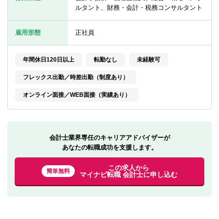
転職お役立ち情報
ルタント、財務・会計・税務コンサルタント
ご利用ガイド
雇用形態
正社員
非公開求人とは？
年間休日120日以上
転勤なし
未経験可
サービス紹介
フレックス出勤／時差出勤（制度あり）
転職お役立ち情報
オンライン面接／WEB面接（実績あり）
業界情報
求人情報
会計士業界専任のキャリアアドバイザーが
あなたの転職成功を支援します。
この求人から
簡単無料
マイナビ転職 会計士に申し込む