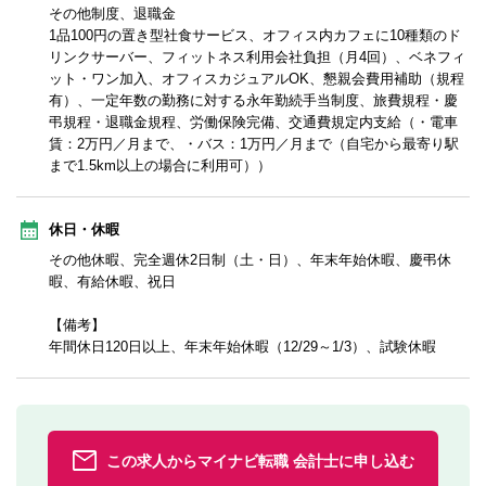
その他制度、退職金
1品100円の置き型社食サービス、オフィス内カフェに10種類のド
リンクサーバー、フィットネス利用会社負担（月4回）、ベネフィ
ット・ワン加入、オフィスカジュアルOK、懇親会費用補助（規程
有）、一定年数の勤務に対する永年勤続手当制度、旅費規程・慶
弔規程・退職金規程、労働保険完備、交通費規定内支給（・電車
賃：2万円／月まで、・バス：1万円／月まで（自宅から最寄り駅
まで1.5km以上の場合に利用可））
休日・休暇
その他休暇、完全週休2日制（土・日）、年末年始休暇、慶弔休
暇、有給休暇、祝日
【備考】
年間休日120日以上、年末年始休暇（12/29～1/3）、試験休暇
この求人からマイナビ転職 会計士に申し込む