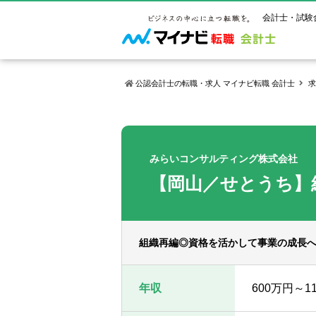
会計士・試験
公認会計士の転職・求人 マイナビ転職 会計士
求
マイナビ転
ご状況別
会計士試
保有資格
ご利用ガイ
年齢別転職
受験資格・
公認会計士
みらいコンサルティング株式会社
よくあるご
はじめての
試験科目一
公認会計士
【岡山／せとうち
サービス紹介
転職お役立ち情報
業界情報
ご利用の流
2回目以降
試験合格後
USCPA（
求人情報
組織再編◎資格を活かして事業の成長
年収
600万円～