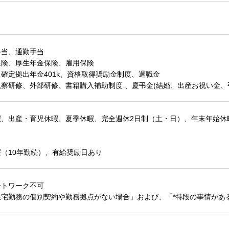
手当、通勤手当
保険、厚生年金保険、雇用保険
確定拠出年金401k、資格取得奨励金制度、退職金
察研修、外部研修、書籍購入補助制度 、慶弔金(結婚、出産お祝い金、
暇、出産・育児休暇、夏季休暇、完全週休2日制（土・日）、年末年始休
（10年勤続）、有給奨励日あり
ートワーク不可
在宅勤務の個別契約や勤務拠点がない場合」および、「*特段の事情があ