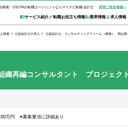
合格者・USCPAの転職エージェントならマイナビ転職 会計士
採用ご担当者様へ
サービス紹介
転職お役立ち情報
業界情報
求人情報
人検索
公認会計士の求人
公認会計士、コンサルティングファーム（業種）、岡山県
職 会計士とは？
Web面談サービス
非公
転職ガイド
験情報
別求人情報
業界別求人情報
業界トピックス
転職活動お役立
ド
個別転職相談会・セミナー
アク
ポイント
申し込み手順
女性会計士の転職
監査法人
業界情報の記事一覧
転職お役立ち情報
金融機関
質問
キャリアアドバイザーのご紹介
転職の方へ
覧
試験合格
USCPAの転職
会計士が活躍できる転職先
会計士・試験合格
】組織再編コンサルタント プロジェ
会計事務所・税理士法人
事業会社
れ
転職成功事例
の転職の方へ
の流れ
米国公認会計士）
未経験分野への転職
監査法人
WEB面接完全ガ
コンサルティングファー
へ
ム
1100万円 ※募集要項に詳細あり