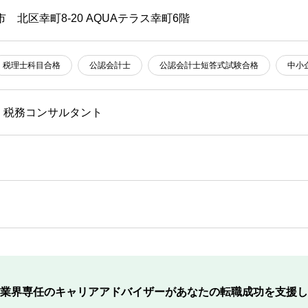
市 北区幸町8-20 AQUAテラス幸町6階
税理士科目合格
公認会計士
公認会計士短答式試験合格
中小
・税務コンサルタント
業界専任のキャリアアドバイザーが
あなたの転職成功を支援し