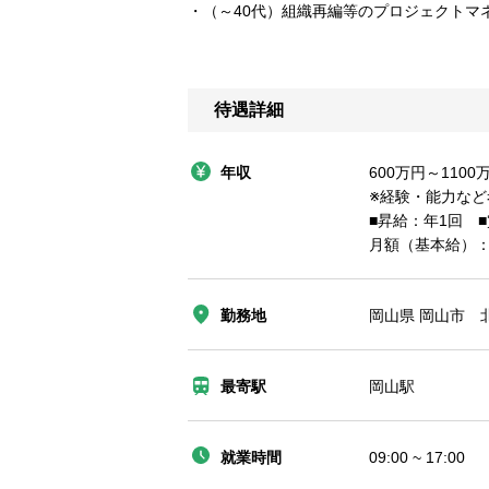
・（～40代）組織再編等のプロジェクトマ
待遇詳細
年収
600万円～1100
※経験・能力な
■昇給：年1回 ■
月額（基本給）：31
勤務地
岡山県 岡山市 北
最寄駅
岡山駅
就業時間
09:00 ~ 17:00