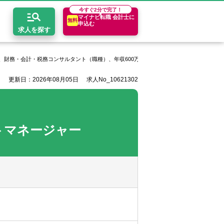
今すぐ
2分で完了！
マイナビ転職 会計士に
無料
申込む
求人を探す
、財務・会計・税務コンサルタント（職種）、年収600万円以上
みらいコンサルティン
更新日：2026年08月05日
求人No_10621302
開求人とは？
ちコンテンツ
エリア別求人情報
セスマップ
コンサルティングファーム
関東・首都圏
年収診断
者の転職Q&A
会計事務所・税理士法人
関西
キャリア診断
クトマネージャー
イド
事業会社
東海