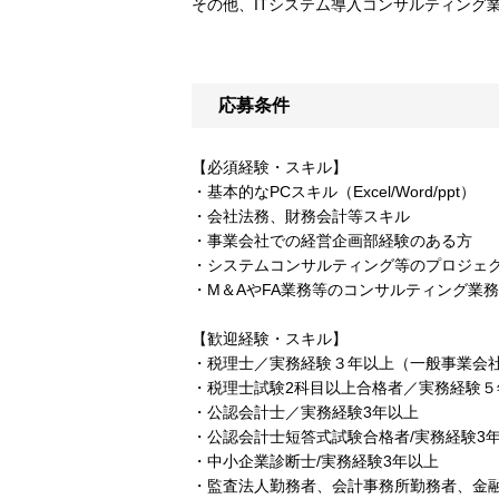
その他、ITシステム導入コンサルティング業
応募条件
【必須経験・スキル】
・基本的なPCスキル（Excel/Word/ppt）
・会社法務、財務会計等スキル
・事業会社での経営企画部経験のある方
・システムコンサルティング等のプロジェ
・M＆AやFA業務等のコンサルティング業
【歓迎経験・スキル】
・税理士／実務経験３年以上（一般事業会
・税理士試験2科目以上合格者／実務経験
・公認会計士／実務経験3年以上
・公認会計士短答式試験合格者/実務経験
・中小企業診断士/実務経験3年以上
・監査法人勤務者、会計事務所勤務者、金