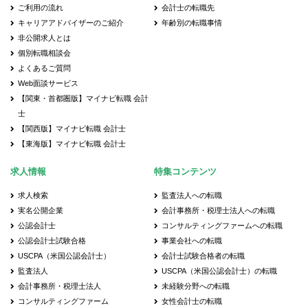
ご利用の流れ
会計士の転職先
キャリアアドバイザーのご紹介
年齢別の転職事情
非公開求人とは
個別転職相談会
よくあるご質問
Web面談サービス
【関東・首都圏版】マイナビ転職 会計
士
【関西版】マイナビ転職 会計士
【東海版】マイナビ転職 会計士
求人情報
特集コンテンツ
求人検索
監査法人への転職
実名公開企業
会計事務所・税理士法人への転職
公認会計士
コンサルティングファームへの転職
公認会計士試験合格
事業会社への転職
USCPA（米国公認会計士）
会計士試験合格者の転職
監査法人
USCPA（米国公認会計士）の転職
会計事務所・税理士法人
未経験分野への転職
コンサルティングファーム
女性会計士の転職