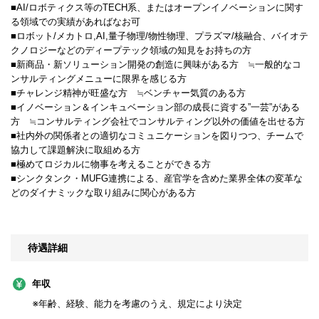
■AI/ロボティクス等のTECH系、またはオープンイノベーションに関す
る領域での実績があればなお可
■ロボット/メカトロ,AI,量子物理/物性物理、プラズマ/核融合、バイオテ
クノロジーなどのディープテック領域の知見をお持ちの方
■新商品・新ソリューション開発の創造に興味がある方 ≒一般的なコ
ンサルティングメニューに限界を感じる方
■チャレンジ精神が旺盛な方 ≒ベンチャー気質のある方
■イノベーション＆インキュベーション部の成長に資する”一芸”がある
方 ≒コンサルティング会社でコンサルティング以外の価値を出せる方
■社内外の関係者との適切なコミュニケーションを図りつつ、チームで
協力して課題解決に取組める方
■極めてロジカルに物事を考えることができる方
■シンクタンク・MUFG連携による、産官学を含めた業界全体の変革な
どのダイナミックな取り組みに関心がある方
待遇詳細
年収
※年齢、経験、能力を考慮のうえ、規定により決定