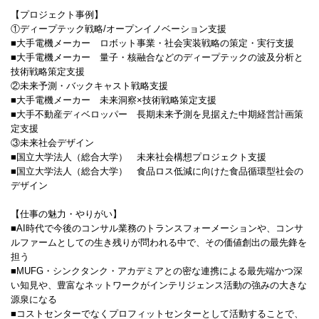
【プロジェクト事例】
①ディープテック戦略/オープンイノベーション支援
■大手電機メーカー ロボット事業・社会実装戦略の策定・実行支援
■大手電機メーカー 量子・核融合などのディープテックの波及分析と
技術戦略策定支援
②未来予測・バックキャスト戦略支援
■大手電機メーカー 未来洞察×技術戦略策定支援
■大手不動産ディベロッパー 長期未来予測を見据えた中期経営計画策
定支援
③未来社会デザイン
■国立大学法人（総合大学） 未来社会構想プロジェクト支援
■国立大学法人（総合大学） 食品ロス低減に向けた食品循環型社会の
デザイン
【仕事の魅力・やりがい】
■AI時代で今後のコンサル業務のトランスフォーメーションや、コンサ
ルファームとしての生き残りが問われる中で、その価値創出の最先鋒を
担う
■MUFG・シンクタンク・アカデミアとの密な連携による最先端かつ深
い知見や、豊富なネットワークがインテリジェンス活動の強みの大きな
源泉になる
■コストセンターでなくプロフィットセンターとして活動することで、