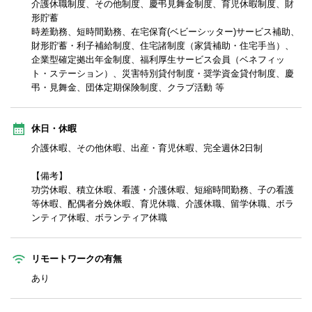
介護休職制度、その他制度、慶弔見舞金制度、育児休暇制度、財
形貯蓄
時差勤務、短時間勤務、在宅保育(ベビーシッター)サービス補助、
財形貯蓄・利子補給制度、住宅諸制度（家賃補助・住宅手当）、
企業型確定拠出年金制度、福利厚生サービス会員（ベネフィッ
ト・ステーション）、災害特別貸付制度・奨学資金貸付制度、慶
弔・見舞金、団体定期保険制度、クラブ活動 等
休日・休暇
介護休暇、その他休暇、出産・育児休暇、完全週休2日制
【備考】
功労休暇、積立休暇、看護・介護休暇、短縮時間勤務、子の看護
等休暇、配偶者分娩休暇、育児休職、介護休職、留学休職、ボラ
ンティア休暇、ボランティア休職
リモートワークの有無
あり