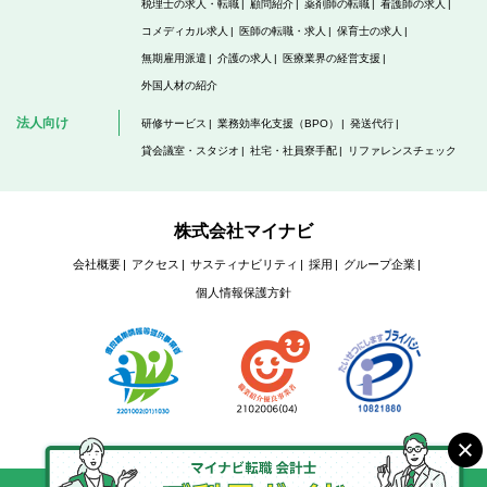
税理士の求人・転職
顧問紹介
薬剤師の転職
看護師の求人
コメディカル求人
医師の転職・求人
保育士の求人
無期雇用派遣
介護の求人
医療業界の経営支援
外国人材の紹介
法人向け
研修サービス
業務効率化支援（BPO）
発送代行
貸会議室・スタジオ
社宅・社員寮手配
リファレンスチェック
株式会社マイナビ
会社概要
アクセス
サスティナビリティ
採用
グループ企業
個人情報保護方針