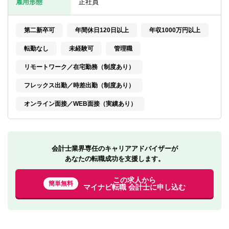
雇用形態
正社員
転職お役立ち情報
ご利用ガイド
第二新卒可
年間休日120日以上
年収1000万円以上
非公開求人とは？
転勤なし
未経験可
管理職
リモートワーク／在宅勤務（制度あり）
サービス紹介
フレックス出勤／時差出勤（制度あり）
転職お役立ち情報
オンライン面接／WEB面接（実績あり）
業界情報
求人情報
会計士業界専任のキャリアアドバイザーが
あなたの転職成功を支援します。
この求人から
簡単無料
マイナビ転職 会計士に申し込む