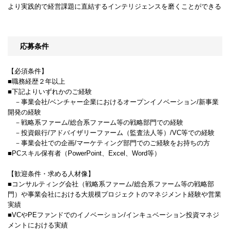
より実践的で経営課題に直結するインテリジェンスを磨くことができる
応募条件
【必須条件】
■職務経歴２年以上
■下記よりいずれかのご経験
－事業会社/ベンチャー企業におけるオープンイノベーション/新事業
開発の経験
－戦略系ファーム/総合系ファーム等の戦略部門での経験
－投資銀行/アドバイザリーファーム（監査法人等）/VC等での経験
－事業会社での企画/マーケティング部門でのご経験をお持ちの方
■PCスキル保有者（PowerPoint、Excel、Word等）
【歓迎条件・求める人材像】
■コンサルティング会社（戦略系ファーム/総合系ファーム等の戦略部
門）や事業会社における大規模プロジェクトのマネジメント経験や営業
実績
■VCやPEファンドでのイノベーション/インキュベーション投資マネジ
メントにおける実績