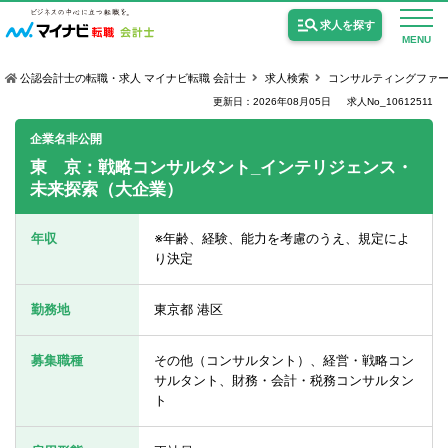
求人を探す
MENU
公認会計士の転職・求人 マイナビ転職 会計士
求人検索
コンサルティングファ
更新日：2026年08月05日
求人No_10612511
企業名非公開
東 京：戦略コンサルタント_インテリジェンス・
未来探索（大企業）
公認会計士の求人
監査法人の求人
年収
※年齢、経験、能力を考慮のうえ、規定によ
り決定
公認会計士試験合格向けの求人
USCPA（米国公認会計士）の求人
勤務地
東京都 港区
募集職種
その他（コンサルタント）、経営・戦略コン
女性会計士の転職
サルタント、財務・会計・税務コンサルタン
ト
個別転職相談会・セミナー