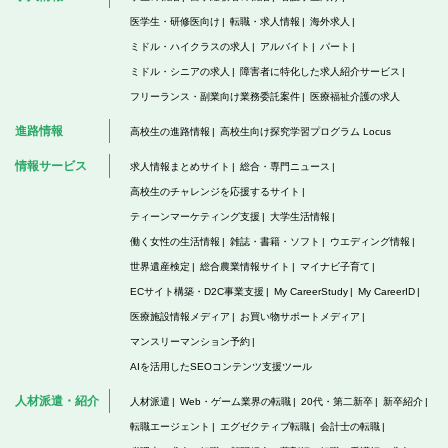
医学生・研修医向け
転職・求人情報
海外求人
ミドル・ハイクラスの求人
アルバイト
パート
ミドル・シニアの求人
障害者に特化した求人紹介サービス
フリーランス・副業向け業務委託案件
医療福祉介護の求人
進路情報
高校生の進路情報
高校生向け探究学習プログラム Locus
情報サービス
求人情報まとめサイト
総合・専門ニュース
高校生のチャレンジを応援するサイト
ティーンマーケティング支援
大学生活情報
働く女性の生活情報
雑誌・書籍・ソフト
ウエディング情報
世界遺産検定
総合農業情報サイト
マイナビ子育て
ECサイト構築・D2C事業支援
My CareerStudy
My CareerID
医療施設情報メディア
お買い物サポートメディア
マンスリーマンション予約
AIを活用したSEOコンテンツ支援ツール
人材派遣・紹介
人材派遣
Web・ゲーム業界の転職
20代・第二新卒
新卒紹介
転職エージェント
エグゼクティブ転職
会計士の転職