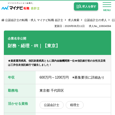
求人を探す
MENU
公認会計士の転職・求人 マイナビ転職 会計士
求人検索
公認会計士の求人
公
更新日：2026年06月11日
求人No_10604094
企業名非公開
財務・経理・IR｜【東京】
公認会計士の求人
監査法人の求人
★資産運用残高、信託財産残高ともに国内金融機関第一位★信託銀行初の女性支店長
は三井住友信託銀行で誕生しました！
公認会計士試験合格向けの求人
年収
600万円～1200万円 ※募集要項に詳細あり
USCPA（米国公認会計士）の求人
勤務地
東京都 千代田区
女性会計士の転職
活かせる資格
公認会計士
税理士
個別転職相談会・セミナー