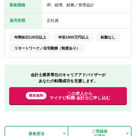
転職お役立ち情報
募集職種
IR、経理、財務／管理会計
ご利用ガイド
雇用形態
正社員
非公開求人とは？
年間休日120日以上
年収1000万円以上
転勤なし
サービス紹介
リモートワーク／在宅勤務（制度あり）
転職お役立ち情報
業界情報
会計士業界専任のキャリアアドバイザーが
求人情報
あなたの転職成功を支援します。
この求人から
簡単無料
マイナビ転職 会計士に申し込む
ご登録後
募集要項
の流れ