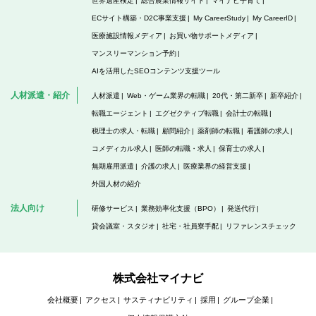
世界遺産検定
総合農業情報サイト
マイナビ子育て
ECサイト構築・D2C事業支援
My CareerStudy
My CareerID
医療施設情報メディア
お買い物サポートメディア
マンスリーマンション予約
AIを活用したSEOコンテンツ支援ツール
人材派遣・紹介
人材派遣
Web・ゲーム業界の転職
20代・第二新卒
新卒紹介
転職エージェント
エグゼクティブ転職
会計士の転職
税理士の求人・転職
顧問紹介
薬剤師の転職
看護師の求人
コメディカル求人
医師の転職・求人
保育士の求人
無期雇用派遣
介護の求人
医療業界の経営支援
外国人材の紹介
法人向け
研修サービス
業務効率化支援（BPO）
発送代行
貸会議室・スタジオ
社宅・社員寮手配
リファレンスチェック
株式会社マイナビ
会社概要
アクセス
サスティナビリティ
採用
グループ企業