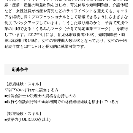
娠・産前・産後の時差出勤をはじめ、育児休暇や短時間勤務、介護休暇
など、女性社員が出産や育児などのライフイベントを迎えても、キャリ
アを継続し長くプロフェッショナルとして活躍できるようにさまざまな
制度でバックアップしています。こうした取り組みから、子育て支援企
業の目印である「くるみんマーク（子育て認定事業主マーク）」を取得
しています。2012年4月には、育児休暇取得者210名、短時間勤務・時
差出勤利用者149名、女性の管理職人数89名となっており、女性の平均
勤続年数も10年1ヶ月と長期的に就業可能です。
応募条件
【必須経験・スキル】
▽以下のいずれかに該当する方
■公認会計士や税理士の資格をお持ちの方
■銀行や信託銀行等の金融機関での財務経理経験を積まれている方
【歓迎経験・スキル】
■英語力(TOEIC800点以上)