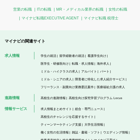
営業の転職
ITの転職
MR・メディカル業界の転職
女性の転職
マイナビ転職EXECUTIVE AGENT
マイナビ転職 税理士
マイナビの関連サイト
求人情報
学生の就活
留学経験者の就活
看護学生向け
医学生・研修医向け
転職・求人情報
海外求人
ミドル・ハイクラスの求人
アルバイト
パート
ミドル・シニアの求人
障害者に特化した求人紹介サービス
フリーランス・副業向け業務委託案件
医療福祉介護の求人
進路情報
高校生の進路情報
高校生向け探究学習プログラム Locus
情報サービス
求人情報まとめサイト
総合・専門ニュース
高校生のチャレンジを応援するサイト
ティーンマーケティング支援
大学生活情報
働く女性の生活情報
雑誌・書籍・ソフト
ウエディング情報