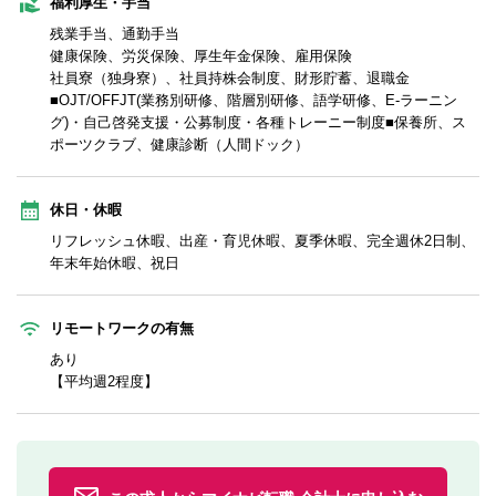
福利厚生・手当
残業手当、通勤手当
健康保険、労災保険、厚生年金保険、雇用保険
社員寮（独身寮）、社員持株会制度、財形貯蓄、退職金
■OJT/OFFJT(業務別研修、階層別研修、語学研修、E-ラーニン
グ)・自己啓発支援・公募制度・各種トレーニー制度■保養所、ス
ポーツクラブ、健康診断（人間ドック）
休日・休暇
リフレッシュ休暇、出産・育児休暇、夏季休暇、完全週休2日制、
年末年始休暇、祝日
リモートワークの有無
あり
【平均週2程度】