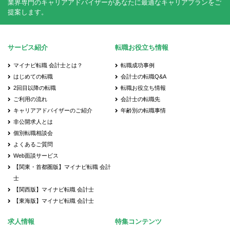
業界専門のキャリアアドバイザーがあなたに最適なキャリアプランをご
提案します。
サービス紹介
転職お役立ち情報
マイナビ転職 会計士とは？
転職成功事例
はじめての転職
会計士の転職Q&A
2回目以降の転職
転職お役立ち情報
ご利用の流れ
会計士の転職先
キャリアアドバイザーのご紹介
年齢別の転職事情
非公開求人とは
個別転職相談会
よくあるご質問
Web面談サービス
【関東・首都圏版】マイナビ転職 会計
士
【関西版】マイナビ転職 会計士
【東海版】マイナビ転職 会計士
求人情報
特集コンテンツ