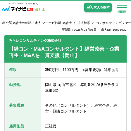
求人を探す
MENU
公認会計士の転職・求人 マイナビ転職 会計士
求人検索
コンサルティングファ
更新日：2026年08月05日
求人No_10603932
みらいコンサルティング株式会社
【経コン・M&Aコンサルタント】経営改善・企業
再生・M&Aを一貫支援【岡山】
公認会計士の求人
監査法人の求人
年収
350万円～1100万円 ※募集要項に詳細あり
公認会計士試験合格向けの求人
勤務地
岡山県 岡山市北区 幸町8-20 AQUAテラス
USCPA（米国公認会計士）の求人
幸町6階
募集職種
その他（コンサルタント）、経営企画、経
女性会計士の転職
営・戦略コンサルタント
個別転職相談会・セミナー
雇用形態
正社員