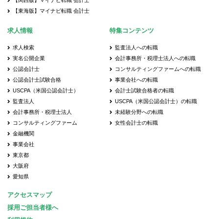
【関西版】マイナビ転職 会計士
【東海版】マイナビ転職 会計士
求人情報
特集コンテンツ
求人検索
監査法人への転職
実名公開企業
会計事務所・税理士法人への転職
公認会計士
コンサルティングファームへの転職
公認会計士試験合格
事業会社への転職
USCPA（米国公認会計士）
会計士試験合格者の転職
監査法人
USCPA（米国公認会計士）の転職
会計事務所・税理士法人
未経験分野への転職
コンサルティングファーム
女性会計士の転職
金融機関
事業会社
東京都
大阪府
愛知県
アクセスマップ
採用ご担当者様へ