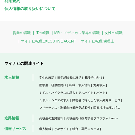
利用規約
個人情報の取り扱いについて
営業の転職
ITの転職
MR・メディカル業界の転職
女性の転職
マイナビ転職EXECUTIVE AGENT
マイナビ転職 税理士
マイナビの関連サイト
求人情報
学生の就活
留学経験者の就活
看護学生向け
医学生・研修医向け
転職・求人情報
海外求人
ミドル・ハイクラスの求人
アルバイト
パート
ミドル・シニアの求人
障害者に特化した求人紹介サービス
フリーランス・副業向け業務委託案件
医療福祉介護の求人
進路情報
高校生の進路情報
高校生向け探究学習プログラム Locus
情報サービス
求人情報まとめサイト
総合・専門ニュース