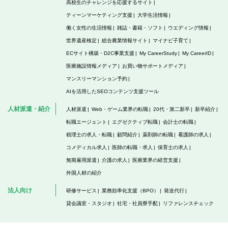
高校生のチャレンジを応援するサイト
ティーンマーケティング支援
大学生活情報
働く女性の生活情報
雑誌・書籍・ソフト
ウエディング情報
世界遺産検定
総合農業情報サイト
マイナビ子育て
ECサイト構築・D2C事業支援
My CareerStudy
My CareerID
医療施設情報メディア
お買い物サポートメディア
マンスリーマンション予約
AIを活用したSEOコンテンツ支援ツール
人材派遣・紹介
人材派遣
Web・ゲーム業界の転職
20代・第二新卒
新卒紹介
転職エージェント
エグゼクティブ転職
会計士の転職
税理士の求人・転職
顧問紹介
薬剤師の転職
看護師の求人
コメディカル求人
医師の転職・求人
保育士の求人
無期雇用派遣
介護の求人
医療業界の経営支援
外国人材の紹介
法人向け
研修サービス
業務効率化支援（BPO）
発送代行
貸会議室・スタジオ
社宅・社員寮手配
リファレンスチェック