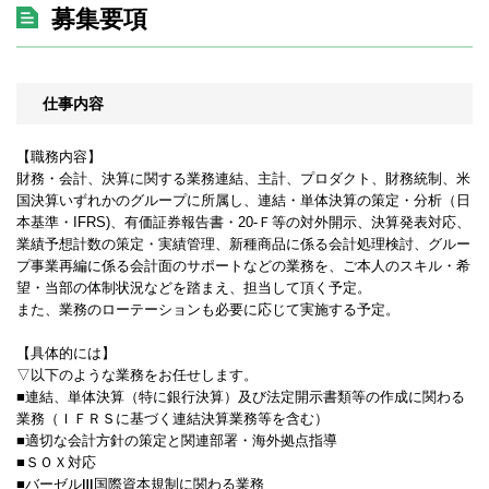
募集要項
仕事内容
【職務内容】
財務・会計、決算に関する業務連結、主計、プロダクト、財務統制、米
国決算いずれかのグループに所属し、連結・単体決算の策定・分析（日
本基準・IFRS)、有価証券報告書・20-Ｆ等の対外開示、決算発表対応、
業績予想計数の策定・実績管理、新種商品に係る会計処理検討、グルー
プ事業再編に係る会計面のサポートなどの業務を、ご本人のスキル・希
望・当部の体制状況などを踏まえ、担当して頂く予定。
また、業務のローテーションも必要に応じて実施する予定。
【具体的には】
▽以下のような業務をお任せします。
■連結、単体決算（特に銀行決算）及び法定開示書類等の作成に関わる
業務（ＩＦＲＳに基づく連結決算業務等を含む）
■適切な会計方針の策定と関連部署・海外拠点指導
■ＳＯＸ対応
■バーゼルⅢ国際資本規制に関わる業務