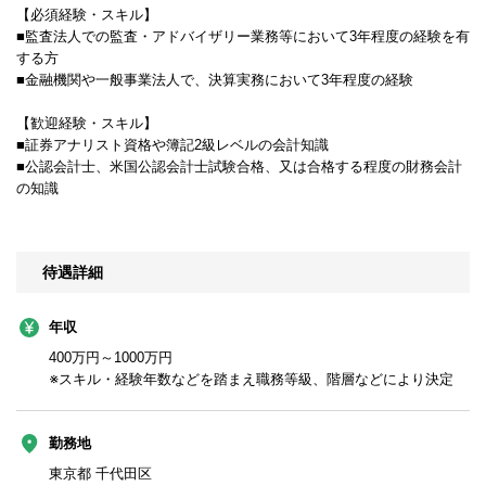
【必須経験・スキル】
■監査法人での監査・アドバイザリー業務等において3年程度の経験を有
する方
■金融機関や一般事業法人で、決算実務において3年程度の経験
【歓迎経験・スキル】
■証券アナリスト資格や簿記2級レベルの会計知識
■公認会計士、米国公認会計士試験合格、又は合格する程度の財務会計
の知識
待遇詳細
年収
400万円～1000万円
※スキル・経験年数などを踏まえ職務等級、階層などにより決定
勤務地
東京都 千代田区