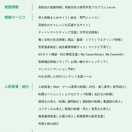
進路情報
高校生の進路情報
高校生向け探究学習プログラム Locus
情報サービス
求人情報まとめサイト
総合・専門ニュース
高校生のチャレンジを応援するサイト
ティーンマーケティング支援
大学生活情報
働く女性の生活情報
雑誌・書籍・ソフト
ウエディング情報
世界遺産検定
総合農業情報サイト
マイナビ子育て
ECサイト構築・D2C事業支援
My CareerStudy
My CareerID
医療施設情報メディア
お買い物サポートメディア
マンスリーマンション予約
AIを活用したSEOコンテンツ支援ツール
人材派遣・紹介
人材派遣
Web・ゲーム業界の転職
20代・第二新卒
新卒紹介
転職エージェント
エグゼクティブ転職
会計士の転職
税理士の求人・転職
顧問紹介
薬剤師の転職
看護師の求人
コメディカル求人
医師の転職・求人
保育士の求人
無期雇用派遣
介護の求人
医療業界の経営支援
外国人材の紹介