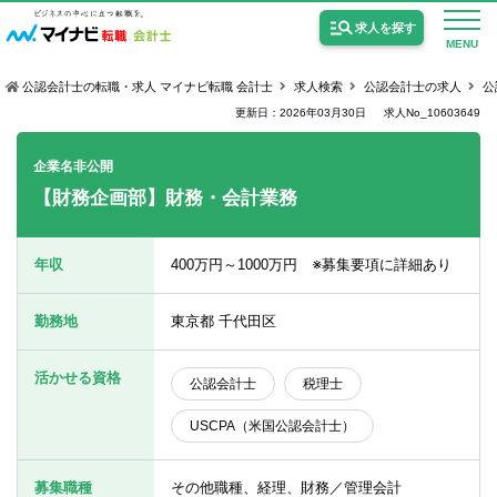
求人を探す
MENU
公認会計士の転職・求人 マイナビ転職 会計士
求人検索
公認会計士の求人
公
更新日：2026年03月30日
求人No_10603649
企業名非公開
【財務企画部】財務・会計業務
公認会計士の求人
監査法人の求人
年収
400万円～1000万円 ※募集要項に詳細あり
公認会計士試験合格向けの求人
勤務地
東京都 千代田区
USCPA（米国公認会計士）の求人
活かせる資格
公認会計士
税理士
女性会計士の転職
USCPA（米国公認会計士）
個別転職相談会・セミナー
募集職種
その他職種、経理、財務／管理会計