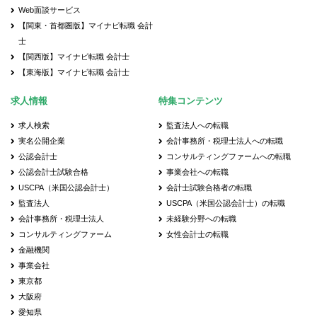
Web面談サービス
【関東・首都圏版】マイナビ転職 会計
士
【関西版】マイナビ転職 会計士
【東海版】マイナビ転職 会計士
求人情報
特集コンテンツ
求人検索
監査法人への転職
実名公開企業
会計事務所・税理士法人への転職
公認会計士
コンサルティングファームへの転職
公認会計士試験合格
事業会社への転職
USCPA（米国公認会計士）
会計士試験合格者の転職
監査法人
USCPA（米国公認会計士）の転職
会計事務所・税理士法人
未経験分野への転職
コンサルティングファーム
女性会計士の転職
金融機関
事業会社
東京都
大阪府
愛知県