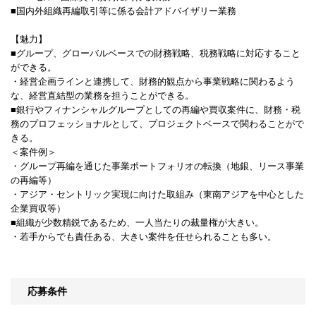
■国内外組織再編取引等に係る会計アドバイザリー業務
【魅力】
■グループ、グローバルベースでの財務戦略、税務戦略に対応すること
ができる。
・経営企画ラインと連携して、財務的観点から事業戦略に関わるよう
な、経営直結型の業務を担うことができる。
■銀行やフィナンシャルグループとしての再編や買収案件に、財務・税
務のプロフェッショナルとして、プロジェクトベースで関わることがで
きる。
＜案件例＞
・グループ再編を通じた事業ポートフォリオの転換（地銀、リース事業
の再編等）
・アジア・セントリック実現に向けた取組み（東南アジアを中心とした
企業買収等）
■組織が少数精鋭であるため、一人当たりの裁量権が大きい。
・若手からでも責任ある、大きい案件を任せられることも多い。
応募条件