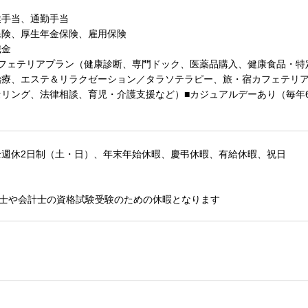
業手当、通勤手当
保険、厚生年金保険、雇用保険
職金
カフェテリアプラン（健康診断、専門ドック、医薬品購入、健康食品・特
治療、エステ＆リラクゼーション／タラソテラピー、旅・宿カフェテリ
リング、法律相談、育児・介護支援など）■カジュアルデーあり（毎年6
全週休2日制（土・日）、年末年始休暇、慶弔休暇、有給休暇、祝日
理士や会計士の資格試験受験のための休暇となります