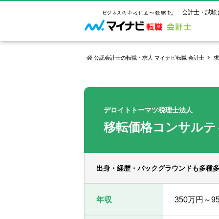
会計士・試験
公認会計士の転職・求人 マイナビ転職 会計士
求
マイナビ転
ご状況別
会計士試
保有資格
ご利用ガイ
年齢別転職
受験資格・
公認会計士
デロイトトーマツ税理士法人
よくあるご
はじめての
試験科目一
公認会計士
移転価格コンサルテ
サービス紹介
転職お役立ち情報
業界情報
ご利用の流
2回目以降
試験合格後
USCPA（
求人情報
出身・経歴・バックグラウンドも多種
年収
350万円～