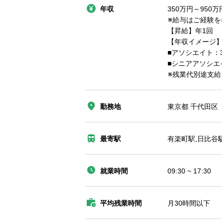
年収
350万円～950万
※給与はご経験
【昇給】年1回
【年収イメージ
■アソシエイト：3
■シニアアソシエイ
※残業代別途支
勤務地
東京都 千代田区
最寄駅
有楽町駅,日比谷
就業時間
09:30 ~ 17:30
平均残業時間
月30時間以下