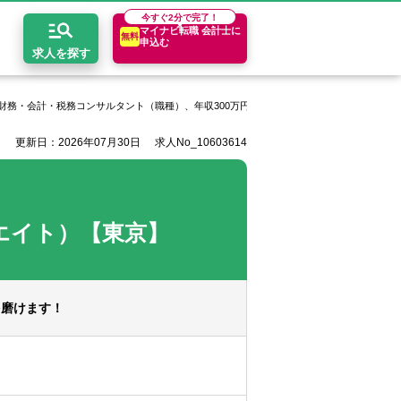
今すぐ
2分で完了！
マイナビ転職 会計士に
無料
申込む
求人を探す
財務・会計・税務コンサルタント（職種）、年収300万円以上
デロイトトーマツ税理士
更新日：2026年07月30日
求人No_10603614
開求人とは？
ちコンテンツ
エリア別求人情報
セスマップ
コンサルティングファーム
関東・首都圏
年収診断
者の転職Q&A
会計事務所・税理士法人
関西
キャリア診断
エイト）【東京】
イド
事業会社
東海
を磨けます！