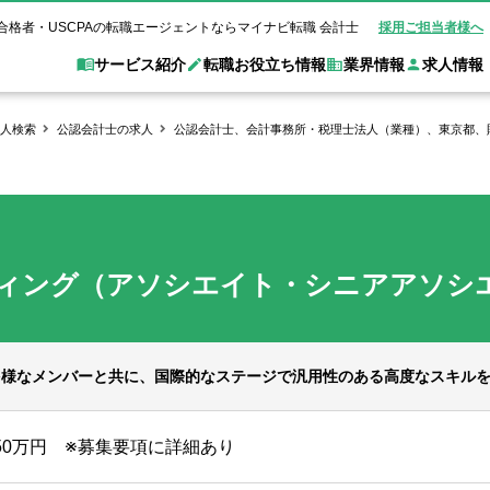
合格者・USCPAの転職エージェントならマイナビ転職 会計士
採用ご担当者様へ
サービス紹介
転職お役立ち情報
業界情報
求人情報
人検索
公認会計士の求人
公認会計士、会計事務所・税理士法人（業種）、東京都、
職 会計士とは？
Web面談サービス
非公
転職ガイド
験情報
別求人情報
業界別求人情報
業界トピックス
転職活動お役立
ド
個別転職相談会・セミナー
アク
ポイント
申し込み手順
女性会計士の転職
監査法人
業界情報の記事一覧
転職お役立ち情報
金融機関
質問
キャリアアドバイザーのご紹介
転職の方へ
覧
試験合格
USCPAの転職
会計士が活躍できる転職先
会計士・試験合格
ィング（アソシエイト・シニアアソシ
会計事務所・税理士法人
事業会社
れ
転職成功事例
の転職の方へ
の流れ
米国公認会計士）
未経験分野への転職
監査法人
WEB面接完全ガ
コンサルティングファー
多様なメンバーと共に、国際的なステージで汎用性のある高度なスキル
ム
950万円 ※募集要項に詳細あり