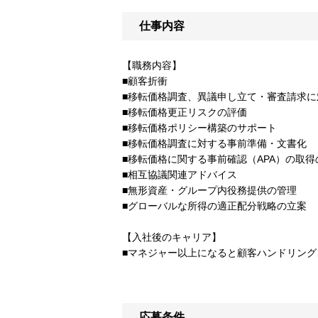
仕事内容
【職務内容】
■顧客折衝
■移転価格調査、異議申し立て・審査請求に
■移転価格更正リスクの評価
■移転価格ポリシー構築のサポート
■移転価格調査に対する事前準備・文書化
■移転価格に関する事前確認（APA）の取
■相互協議関連アドバイス
■無形資産・グループ内役務提供の管理
■グローバルな所得の適正配分戦略の立案
【入社後のキャリア】
■マネジャー以上になると顧客ハンドリン
応募条件