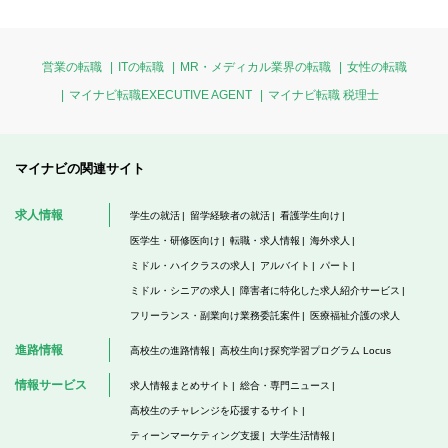
営業の転職
ITの転職
MR・メディカル業界の転職
女性の転職
マイナビ転職EXECUTIVE AGENT
マイナビ転職 税理士
マイナビの関連サイト
求人情報
学生の就活
留学経験者の就活
看護学生向け
医学生・研修医向け
転職・求人情報
海外求人
ミドル・ハイクラスの求人
アルバイト
パート
ミドル・シニアの求人
障害者に特化した求人紹介サービス
フリーランス・副業向け業務委託案件
医療福祉介護の求人
進路情報
高校生の進路情報
高校生向け探究学習プログラム Locus
情報サービス
求人情報まとめサイト
総合・専門ニュース
高校生のチャレンジを応援するサイト
ティーンマーケティング支援
大学生活情報