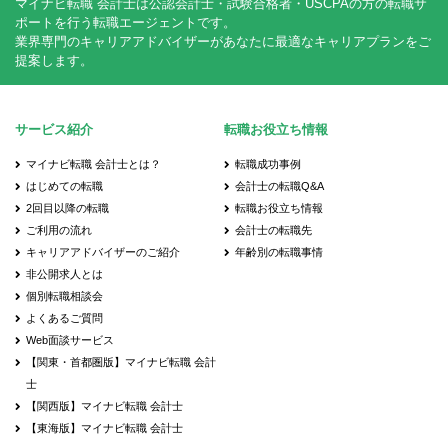
マイナビ転職 会計士は公認会計士・試験合格者・USCPAの方の転職サ
ポートを行う転職エージェントです。
業界専門のキャリアアドバイザーがあなたに最適なキャリアプランをご
提案します。
サービス紹介
転職お役立ち情報
マイナビ転職 会計士とは？
転職成功事例
はじめての転職
会計士の転職Q&A
2回目以降の転職
転職お役立ち情報
ご利用の流れ
会計士の転職先
キャリアアドバイザーのご紹介
年齢別の転職事情
非公開求人とは
個別転職相談会
よくあるご質問
Web面談サービス
【関東・首都圏版】マイナビ転職 会計
士
【関西版】マイナビ転職 会計士
【東海版】マイナビ転職 会計士