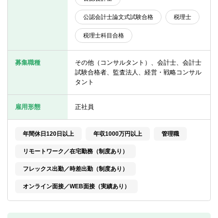
転職お役立ち情報
公認会計士論文式試験合格
税理士
ご利用ガイド
税理士科目合格
非公開求人とは？
募集職種
その他（コンサルタント）、会計士、会計士
サービス紹介
試験合格者、監査法人、経営・戦略コンサル
タント
転職お役立ち情報
業界情報
雇用形態
正社員
求人情報
年間休日120日以上
年収1000万円以上
管理職
リモートワーク／在宅勤務（制度あり）
フレックス出勤／時差出勤（制度あり）
オンライン面接／WEB面接（実績あり）