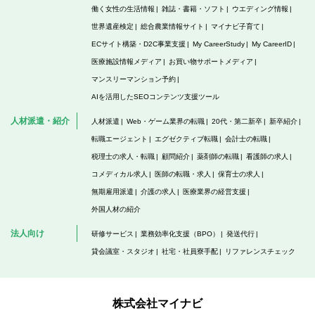
働く女性の生活情報
雑誌・書籍・ソフト
ウエディング情報
世界遺産検定
総合農業情報サイト
マイナビ子育て
ECサイト構築・D2C事業支援
My CareerStudy
My CareerID
医療施設情報メディア
お買い物サポートメディア
マンスリーマンション予約
AIを活用したSEOコンテンツ支援ツール
人材派遣・紹介
人材派遣
Web・ゲーム業界の転職
20代・第二新卒
新卒紹介
転職エージェント
エグゼクティブ転職
会計士の転職
税理士の求人・転職
顧問紹介
薬剤師の転職
看護師の求人
コメディカル求人
医師の転職・求人
保育士の求人
無期雇用派遣
介護の求人
医療業界の経営支援
外国人材の紹介
法人向け
研修サービス
業務効率化支援（BPO）
発送代行
貸会議室・スタジオ
社宅・社員寮手配
リファレンスチェック
株式会社マイナビ