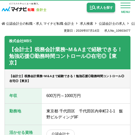
求人を探す
MENU
公認会計士の転職・求人 マイナビ転職 会計士
求人検索
公認会計士の求人
公
更新日：2026年07月14日
求人No_10603477
株式会社MBS
【会計士】税務会計業務~M＆Aまで経験できる！
勉強応援◎勤務時間コントロール◎在宅◎【東
公認会計士の求人
京】
監査法人の求人
【会計士】税務会計業務~M＆Aまで経験できる！勉強応援◎勤務時間コントロール◎
公認会計士試験合格向けの求人
在宅◎【東京】
USCPA（米国公認会計士）の求人
年収
600万円～1000万円
勤務地
東京都 千代田区 千代田区内幸町2-1-1 飯
女性会計士の転職
野ビルディング9F
個別転職相談会・セミナー
活かせる資格
公認会計士