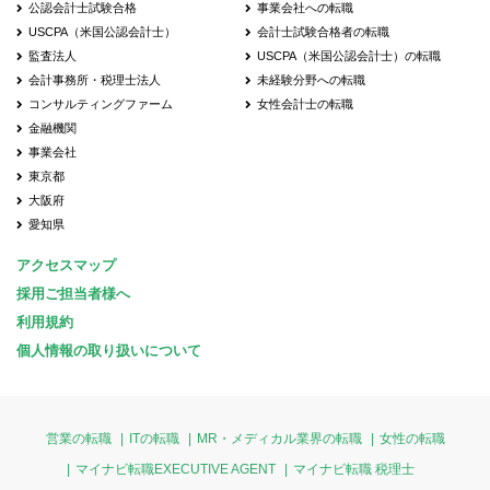
公認会計士試験合格
事業会社への転職
USCPA（米国公認会計士）
会計士試験合格者の転職
監査法人
USCPA（米国公認会計士）の転職
会計事務所・税理士法人
未経験分野への転職
コンサルティングファーム
女性会計士の転職
金融機関
事業会社
東京都
大阪府
愛知県
アクセスマップ
採用ご担当者様へ
利用規約
個人情報の取り扱いについて
営業の転職
ITの転職
MR・メディカル業界の転職
女性の転職
マイナビ転職EXECUTIVE AGENT
マイナビ転職 税理士