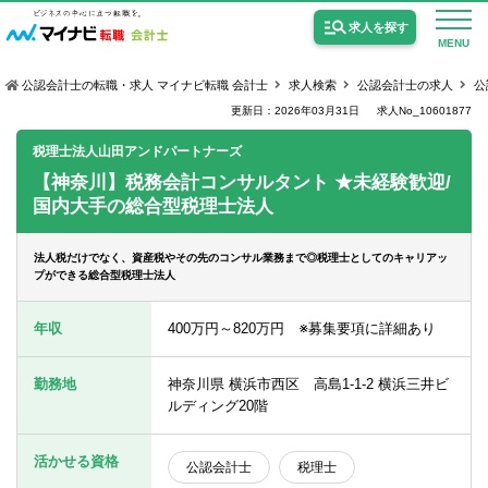
求人を探す
MENU
公認会計士の転職・求人 マイナビ転職 会計士
求人検索
公認会計士の求人
公
更新日：2026年03月31日
求人No_10601877
税理士法人山田アンドパートナーズ
【神奈川】税務会計コンサルタント ★未経験歓迎/
国内大手の総合型税理士法人
公認会計士の求人
監査法人の求人
法人税だけでなく、資産税やその先のコンサル業務まで◎税理士としてのキャリアッ
プができる総合型税理士法人
公認会計士試験合格向けの求人
年収
400万円～820万円 ※募集要項に詳細あり
USCPA（米国公認会計士）の求人
勤務地
神奈川県 横浜市西区 高島1-1-2 横浜三井ビ
ルディング20階
女性会計士の転職
個別転職相談会・セミナー
活かせる資格
公認会計士
税理士