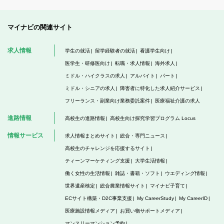
マイナビの関連サイト
求人情報
学生の就活
留学経験者の就活
看護学生向け
医学生・研修医向け
転職・求人情報
海外求人
ミドル・ハイクラスの求人
アルバイト
パート
ミドル・シニアの求人
障害者に特化した求人紹介サービス
フリーランス・副業向け業務委託案件
医療福祉介護の求人
進路情報
高校生の進路情報
高校生向け探究学習プログラム Locus
情報サービス
求人情報まとめサイト
総合・専門ニュース
高校生のチャレンジを応援するサイト
ティーンマーケティング支援
大学生活情報
働く女性の生活情報
雑誌・書籍・ソフト
ウエディング情報
世界遺産検定
総合農業情報サイト
マイナビ子育て
ECサイト構築・D2C事業支援
My CareerStudy
My CareerID
医療施設情報メディア
お買い物サポートメディア
マンスリーマンション予約