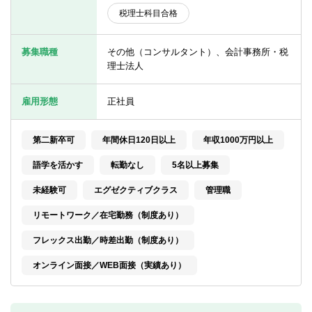
転職お役立ち情報
税理士科目合格
ご利用ガイド
募集職種
その他（コンサルタント）、会計事務所・税
非公開求人とは？
理士法人
サービス紹介
雇用形態
正社員
転職お役立ち情報
第二新卒可
年間休日120日以上
年収1000万円以上
業界情報
語学を活かす
転勤なし
5名以上募集
求人情報
未経験可
エグゼクティブクラス
管理職
リモートワーク／在宅勤務（制度あり）
フレックス出勤／時差出勤（制度あり）
オンライン面接／WEB面接（実績あり）