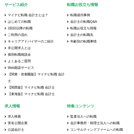
サービス紹介
転職お役立ち情報
マイナビ転職 会計士とは？
転職成功事例
はじめての転職
会計士の転職Q&A
2回目以降の転職
転職お役立ち情報
ご利用の流れ
会計士の転職先
キャリアアドバイザーのご紹介
年齢別の転職事情
非公開求人とは
個別転職相談会
よくあるご質問
Web面談サービス
【関東・首都圏版】マイナビ転職 会計
士
【関西版】マイナビ転職 会計士
【東海版】マイナビ転職 会計士
求人情報
特集コンテンツ
求人検索
監査法人への転職
実名公開企業
会計事務所・税理士法人への転職
公認会計士
コンサルティングファームへの転職