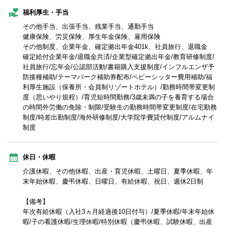
福利厚生・手当
その他手当、出張手当、残業手当、通勤手当
健康保険、労災保険、厚生年金保険、雇用保険
その他制度、企業年金、確定拠出年金401k、社員旅行、退職金
確定給付企業年金/退職金共済/企業型確定拠出年金/教育研修制度/
社員旅行/忘年会/公認部活動/書籍購入支援制度/インフルエンザ予
防接種補助/テーマパーク補助券配布/ベビーシッター費用補助/福
利厚生施設（保養所・会員制リゾートホテル）/勤務時間帯変更制
度（思いやり規程）/育児短時間勤務/3歳未満の子を養育する場合
の時間外労働の免除・制限/受験生の勤務時間帯変更制度/在宅勤務
制度/時差出勤制度/海外研修制度/大学院学費貸付制度/アルムナイ
制度
休日・休暇
介護休暇、その他休暇、出産・育児休暇、土曜日、夏季休暇、年
末年始休暇、慶弔休暇、日曜日、有給休暇、祝日、週休2日制
【備考】
年次有給休暇（入社3ヵ月経過後10日付与）/夏季休暇/年末年始休
暇/子の看護休暇/生理休暇/特別休暇（慶弔休暇、試験休暇、出産