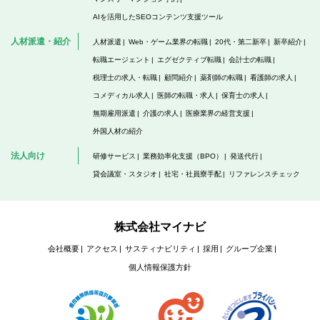
AIを活用したSEOコンテンツ支援ツール
人材派遣・紹介
人材派遣
Web・ゲーム業界の転職
20代・第二新卒
新卒紹介
転職エージェント
エグゼクティブ転職
会計士の転職
税理士の求人・転職
顧問紹介
薬剤師の転職
看護師の求人
コメディカル求人
医師の転職・求人
保育士の求人
無期雇用派遣
介護の求人
医療業界の経営支援
外国人材の紹介
法人向け
研修サービス
業務効率化支援（BPO）
発送代行
貸会議室・スタジオ
社宅・社員寮手配
リファレンスチェック
株式会社マイナビ
会社概要
アクセス
サスティナビリティ
採用
グループ企業
個人情報保護方針