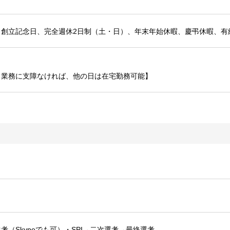
、創立記念日、完全週休2日制（土・日）、年末年始休暇、慶弔休暇、有
。業務に支障なければ、他の日は在宅勤務可能】
考（Skypeでも可）・SPI→二次選考→最終選考