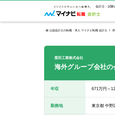
会計士・試験
公認会計士の転職・求人 マイナビ転職 会計士
求
マイナビ転
ご状況別
会計士試
保有資格
ご利用ガイ
年齢別転職
受験資格・
公認会計士
栗田工業株式会社
よくあるご
はじめての
試験科目一
公認会計士
海外グループ会社の
サービス紹介
転職お役立ち情報
業界情報
ご利用の流
2回目以降
試験合格後
USCPA（
求人情報
年収
671万円～1
勤務地
東京都 中野