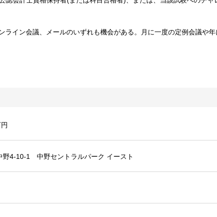
公認会計士資格保持者(または科目合格者)、または、当該試験へのチャ
オンライン会議、メールのいずれも機会がある。月に一度の定例会議や年
万円
野4-10-1 中野セントラルパーク イースト