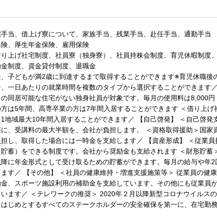
宅手当、借上げ寮について、家族手当、残業手当、赴任手当、通勤手当
保険、厚生年金保険、雇用保険
借り上げ社宅制度、社員寮（独身寮）、社員持株会制度、育児休暇制度
励金制度、資金貸付制度、退職金
、子どもが満2歳に到達するまで取得することができます※育児休職後の
、一日あたりの就業時間を複数のタイプから選択することができます／
の同居可能な住宅がない独身社員が対象です。毎月の使用料は8,000
方は5年間、高専卒業の方は7年間入居することができます ＜借り上
1地域最大10年間入居することができます／ 【自己啓発】 ＜自己啓
際に、受講料の最大半額を、会社が負担します。 ＜資格取得援助＞国家
担し、取得した場合には一時金を支給します／ 【資産形成】 ＜従業
（貯蓄）をできる制度です。会社から奨励金も支給されます ＜財形貯蓄
以降に年金形式として受け取るための貯蓄ができます。毎月の給与や年2
ます／ 【その他】 ＜社員の健康維持・増進支援施策等＞ 従業員の健
励金、スポーツ施設利用の補助金を支給しています。その他にも従業員
います／ ＜テレワークの推奨＞ 2020年２月以降新型コロナウイル
をはじめとするすべてのステークホルダーの安全確保を第一に、在宅勤