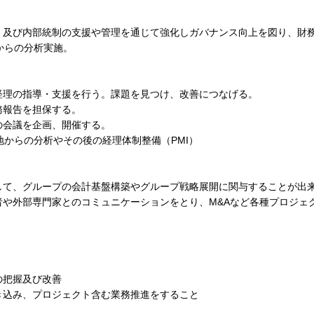
、及び内部統制の支援や管理を通じて強化しガバナンス向上を図り、財
からの分析実施。
経理の指導・支援を行う。課題を見つけ、改善につなげる。
務報告を担保する。
の会議を企画、開催する。
地からの分析やその後の経理体制整備（PMI）
して、グループの会計基盤構築やグループ戦略展開に関与することが出
者や外部専門家とのコミュニケーションをとり、M&Aなど各種プロジェ
の把握及び改善
き込み、プロジェクト含む業務推進をすること