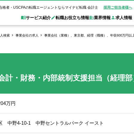
合格者・USCPAの転職エージェントならマイナビ転職 会計士
採用ご担当者様へ
サービス紹介
転職お役立ち情報
業界情報
求人情報
人検索
事業会社の求人
事業会社（業種）、東京都、経理（職種）、年収600万円以
職 会計士とは？
Web面談サービス
非公
転職ガイド
験情報
別求人情報
業界別求人情報
業界トピックス
転職活動お役立
ド
個別転職相談会・セミナー
アク
ポイント
申し込み手順
女性会計士の転職
監査法人
業界情報の記事一覧
転職お役立ち情報
金融機関
質問
キャリアアドバイザーのご紹介
転職の方へ
覧
試験合格
USCPAの転職
会計士が活躍できる転職先
会計士・試験合格
会計・財務・内部統制支援担当（経理部
会計事務所・税理士法人
事業会社
れ
転職成功事例
の転職の方へ
の流れ
米国公認会計士）
未経験分野への転職
監査法人
WEB面接完全ガ
コンサルティングファー
204万円
ム
区 中野4-10-1 中野セントラルパーク イースト