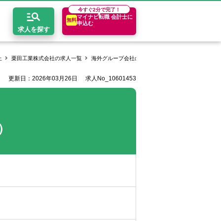
今すぐ
2分で完了！
マイナビ転職 会計士に
無料
申込む
求人を探す
上
栗田工業株式会社の求人一覧
海外グループ会社の会計・財務・内部統制支援担当
更新日：2026年03月26日
求人No_10601453
開求人とは？
ちコンテンツ
エリア別求人情報
セスマップ
コンサルティングファーム
関東・首都圏
年収診断
者の転職Q&A
会計事務所・税理士法人
関西
キャリア診断
）
イド
事業会社
東海