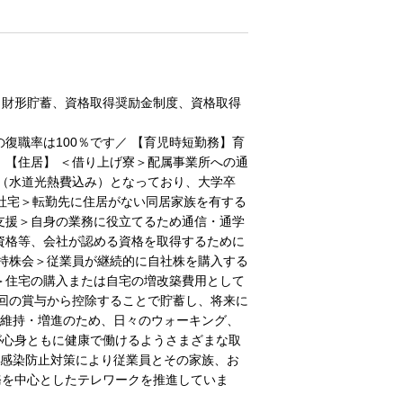
、財形貯蓄、資格取得奨励金制度、資格取得
復職率は100％です／ 【育児時短勤務】育
 【住居】 ＜借り上げ寮＞配属事業所への通
円（水道光熱費込み）となっており、大学卒
げ社宅＞転勤先に住居がない同居家族を有する
発支援＞自身の業務に役立てるため通信・通学
資格等、会社が認める資格を取得するために
員持株会＞従業員が継続的に自社株を購入する
＞住宅の購入または自宅の増改築費用として
回の賞与から控除することで貯蓄し、将来に
康維持・増進のため、日々のウォーキング、
が心身ともに健康で働けるようさまざまな取
スの感染防止対策により従業員とその家族、お
務を中心としたテレワークを推進していま