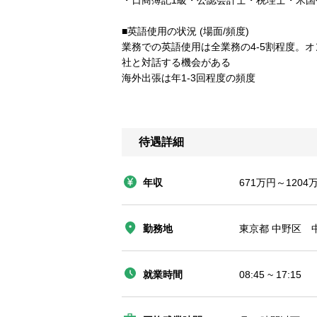
・日商簿記1級・公認会計士・税理士・米国
■英語使用の状況 (場面/頻度)
業務での英語使用は全業務の4-5割程度。
社と対話する機会がある
海外出張は年1-3回程度の頻度
待遇詳細
年収
671万円～1204
勤務地
東京都 中野区 中
就業時間
08:45 ~ 17:15