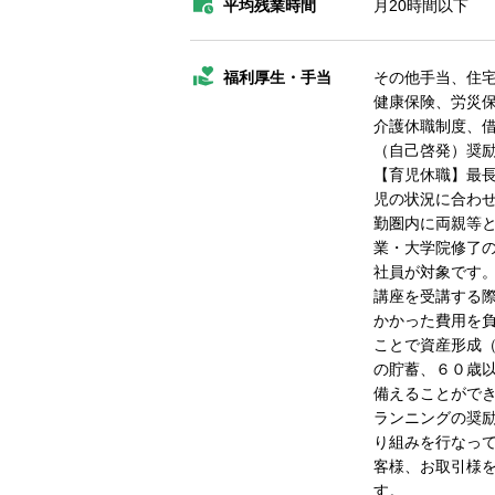
平均残業時間
月20時間以下
福利厚生・手当
その他手当、住
健康保険、労災
介護休職制度、
（自己啓発）奨
【育児休職】最長
児の状況に合わせ
勤圏内に両親等と
業・大学院修了の
社員が対象です。
講座を受講する
かかった費用を負
ことで資産形成
の貯蓄、６０歳
備えることができ
ランニングの奨
り組みを行なって
客様、お取引様
す。