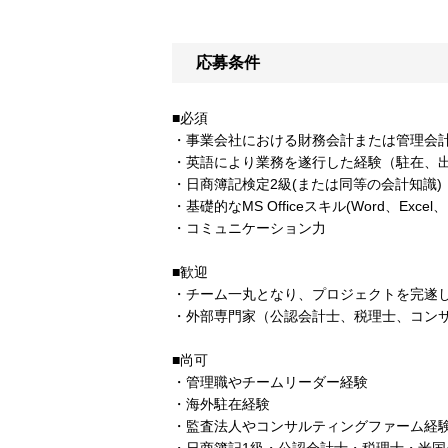
応募条件
■必須
・事業会社における財務会計または管理会
・英語により業務を遂行した経験（駐在、出張
・日商簿記検定2級(または同等の会計知識)
・基礎的なMS Officeスキル(Word、Excel、Po
・コミュニケーション力
■歓迎
・チーム一丸となり、プロジェクトを完
・外部専門家（公認会計士、税理士、コン
■尚可
・管理職やチームリーダー経験
・海外駐在経験
・監査法人やコンサルティングファーム経