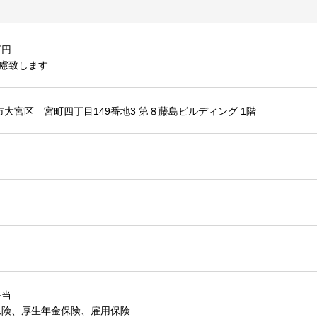
万円
慮致します
市大宮区 宮町四丁目149番地3 第８藤島ビルディング 1階
手当
保険、厚生年金保険、雇用保険