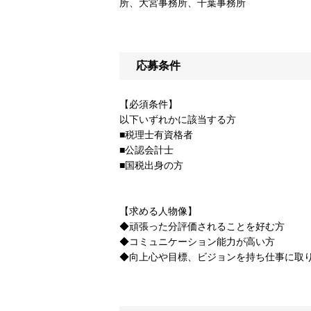
所、大宮事務所、千葉事務所
応募条件
【必須条件】
以下いずれかに該当する方
■税理士有資格者
■公認会計士
■国税出身の方
【求める人物像】
◆頑張った分評価されることを好む方
◆コミュニケーション能力が高い方
◆向上心や目標、ビジョンを持ち仕事に取