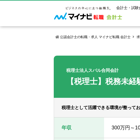
会計士・試験
公認会計士の転職・求人 マイナビ転職 会計士
求
マイナビ転
ご状況別
会計士試
保有資格
ご利用ガイ
年齢別転職
受験資格・
公認会計士
税理士法人スバル合同会計
よくあるご
はじめての
試験科目一
公認会計士
【税理士】税務未経
サービス紹介
転職お役立ち情報
業界情報
ご利用の流
2回目以降
試験合格後
USCPA（
求人情報
税理士として活躍できる環境が整って
年収
300万円～