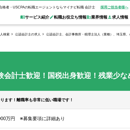
合格者・USCPAの転職エージェントならマイナビ転職 会計士
採用ご担当者様へ
サービス紹介
転職お役立ち情報
業界情報
求人情報
人検索
公認会計士の求人
公認会計士、会計事務所・税理士法人（業種）、埼玉県、
職 会計士とは？
Web面談サービス
非公
転職ガイド
験情報
別求人情報
業界別求人情報
業界トピックス
転職活動お役立
ド
個別転職相談会・セミナー
アク
ポイント
申し込み手順
女性会計士の転職
監査法人
業界情報の記事一覧
転職お役立ち情報
金融機関
質問
キャリアアドバイザーのご紹介
転職の方へ
覧
試験合格
USCPAの転職
会計士が活躍できる転職先
会計士・試験合格
験会計士歓迎！国税出身歓迎！残業少な
会計事務所・税理士法人
事業会社
れ
転職成功事例
の転職の方へ
の流れ
米国公認会計士）
未経験分野への転職
監査法人
WEB面接完全ガ
コンサルティングファー
おります！離職率も非常に低い職場です！
ム
1000万円 ※募集要項に詳細あり