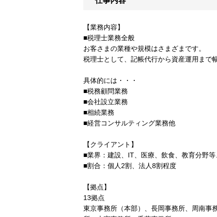
仕事内容
【業務内容】
■税理士業務全般
お客さまの業種や規模はさまざまです。
税理士として、記帳代行から資産運用まで
具体的には・・・
■税務顧問業務
■会社設立業務
■相続業務
■経営コンサルティング業務他
【クライアント】
■業界：建設、IT、医療、飲食、教育分野
■割合：個人2割、法人8割程度
【拠点】
13拠点
東京事務所（本部）、長岡事務所、周南事