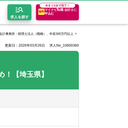
今すぐ
2分で完了！
マイナビ転職 会計士に
無料
申込む
求人を探す
会計事務所・税理士法人（職種）、年収300万円以上
税理士法人スバル合同会計の求人
更新日：2026年03月26日
求人No_10600360
開求人とは？
ちコンテンツ
エリア別求人情報
セスマップ
コンサルティングファーム
関東・首都圏
年収診断
者の転職Q&A
会計事務所・税理士法人
関西
キャリア診断
め！【埼玉県】
イド
事業会社
東海