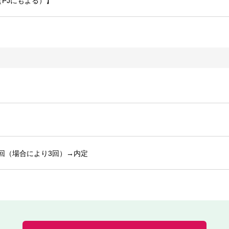
（PJにもよる）】
回（場合により3回）→内定