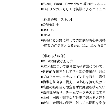
■Excel、Word、PowerPoint 等のビ
■バイリンガルもしくは英語によるコミュ
【歓迎経験・スキル】
■公認会計士
■USCPA
■CISA
■あらゆる分野に対しての知的好奇心をお持
⇒顧客の伴走者となるためには、単なる専
【求める人物像】
■Mustの経験がある方
■SOX法について成り立ちや背景について
■具体的な業務として？～⑦の作業が、頭に
■プロフェッショナルマインドを持ち、責
■物事を前向きに捉え、向上心を持ち続けら
■業務の幅を自ら限定せずに経験を積んでい
■協調性があり、チームワークを大切にでき
■上司・同僚・部下など仕事で関わる人達を
■未知、未経験の業務に対しても周囲を巻