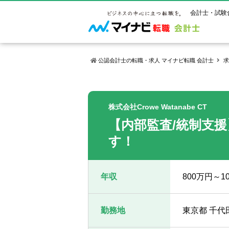
会計士・試験
公認会計士の転職・求人 マイナビ転職 会計士
求
マイナビ転
ご状況別
会計士試
保有資格
ご利用ガイ
株式会社Crowe Watanabe CT
年齢別転職
受験資格・
公認会計士
【内部監査/統制支
よくあるご
はじめての
試験科目一
公認会計士
サービス紹介
転職お役立ち情報
業界情報
す！
ご利用の流
2回目以降
試験合格後
USCPA（
求人情報
年収
800万円～
勤務地
東京都 千代