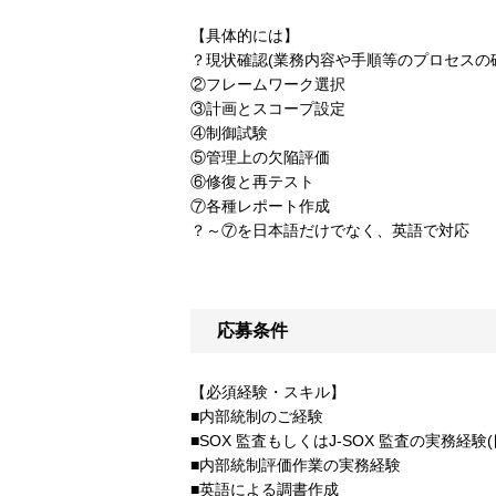
【具体的には】
？現状確認(業務内容や手順等のプロセスの
②フレームワーク選択
③計画とスコープ設定
④制御試験
⑤管理上の欠陥評価
⑥修復と再テスト
⑦各種レポート作成
？～⑦を日本語だけでなく、英語で対応
応募条件
【必須経験・スキル】
■内部統制のご経験
■SOX 監査もしくはJ-SOX 監査の実務経験(
■内部統制評価作業の実務経験
■英語による調書作成