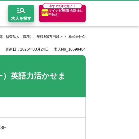
今すぐ
2分で完了！
マイナビ転職 会計士に
無料
申込む
求人を探す
都、監査法人（職種）、年収800万円以上
株式会社Crowe Watanabe CTの求人一覧
更新日：2026年03月24日
求人No_10599404
開求人とは？
ちコンテンツ
エリア別求人情報
セスマップ
コンサルティングファーム
関東・首都圏
年収診断
ー）英語力活かせま
者の転職Q&A
会計事務所・税理士法人
関西
キャリア診断
イド
事業会社
東海
3F