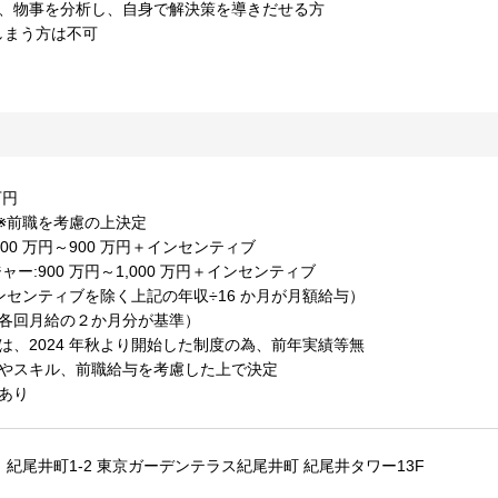
り、物事を分析し、自身で解決策を導きだせる方
しまう方は不可
万円
※前職を考慮の上決定
00 万円～900 万円＋インセンティブ
ー:900 万円～1,000 万円＋インセンティブ
ンセンティブを除く上記の年収÷16 か月が月額給与）
（ 各回月給の２か月分が基準）
は、2024 年秋より開始した制度の為、前年実績等無
験やスキル、前職給与を考慮した上で決定
あり
 紀尾井町1-2 東京ガーデンテラス紀尾井町 紀尾井タワー13F