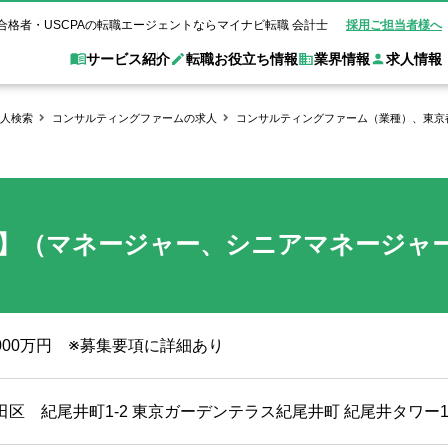
合格者・USCPAの転職エージェントならマイナビ転職 会計士
採用ご担当者様へ
サービス紹介
転職お役立ち情報
業界情報
求人情報
人検索
コンサルティングファームの求人
コンサルティングファーム（業種）、東京
職 会計士とは？
Web面談サービス
非公
転職ガイド
験情報
別求人情報
業界別求人情報
業界トピックス
転職活動お役立
ド
個別転職相談会・セミナー
アク
ポイント
申し込み手順
女性会計士の転職
監査法人
業界情報の記事一覧
転職お役立ち情報
金融機関
援】（マネージャー、シニアマネージャ
質問
キャリアアドバイザーのご紹介
転職の方へ
覧
試験合格
USCPAの転職
会計士が活躍できる転職先
会計士・試験合格
会計事務所・税理士法人
事業会社
れ
転職成功事例
の転職の方へ
の流れ
米国公認会計士）
未経験分野への転職
監査法人
WEB面接完全ガ
コンサルティングファー
1000万円 ※募集要項に詳細あり
ム
田区 紀尾井町1-2 東京ガーデンテラス紀尾井町 紀尾井タワー1