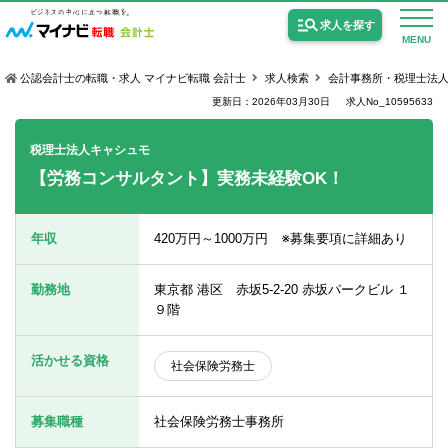
求人を探す
MENU
公認会計士の転職・求人 マイナビ転職 会計士
求人検索
会計事務所・税理士法
更新日：2026年03月30日
求人No_10595633
税理士法人キャシュモ
【労務コンサルタント】実務未経験OK！
公認会計士の求人
監査法人の求人
年収
420万円～1000万円 ※募集要項に詳細あり
公認会計士試験合格向けの求人
勤務地
東京都 港区 赤坂5-2-20 赤坂パークビル １
USCPA（米国公認会計士）の求人
９階
活かせる資格
社会保険労務士
女性会計士の転職
個別転職相談会・セミナー
募集職種
社会保険労務士事務所