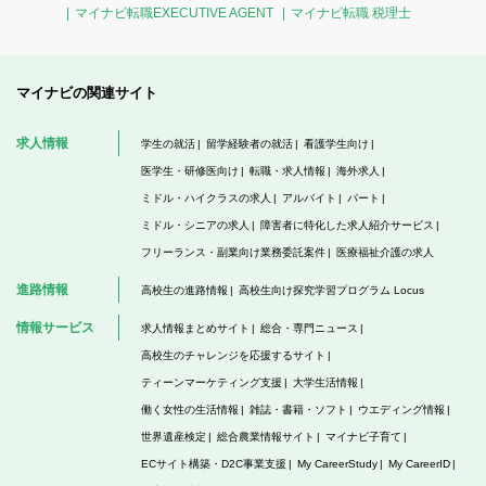
マイナビ転職EXECUTIVE AGENT
マイナビ転職 税理士
マイナビの関連サイト
求人情報
学生の就活
留学経験者の就活
看護学生向け
医学生・研修医向け
転職・求人情報
海外求人
ミドル・ハイクラスの求人
アルバイト
パート
ミドル・シニアの求人
障害者に特化した求人紹介サービス
フリーランス・副業向け業務委託案件
医療福祉介護の求人
進路情報
高校生の進路情報
高校生向け探究学習プログラム Locus
情報サービス
求人情報まとめサイト
総合・専門ニュース
高校生のチャレンジを応援するサイト
ティーンマーケティング支援
大学生活情報
働く女性の生活情報
雑誌・書籍・ソフト
ウエディング情報
世界遺産検定
総合農業情報サイト
マイナビ子育て
ECサイト構築・D2C事業支援
My CareerStudy
My CareerID