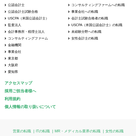
公認会計士
コンサルティングファームへの転職
公認会計士試験合格
事業会社への転職
USCPA（米国公認会計士）
会計士試験合格者の転職
監査法人
USCPA（米国公認会計士）の転職
会計事務所・税理士法人
未経験分野への転職
コンサルティングファーム
女性会計士の転職
金融機関
事業会社
東京都
大阪府
愛知県
アクセスマップ
採用ご担当者様へ
利用規約
個人情報の取り扱いについて
営業の転職
ITの転職
MR・メディカル業界の転職
女性の転職