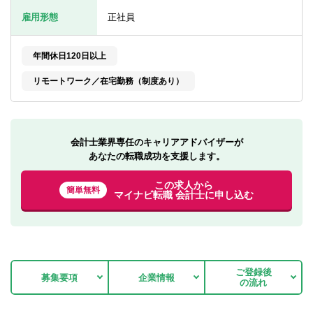
転職お役立ち情報
雇用形態
正社員
ご利用ガイド
年間休日120日以上
非公開求人とは？
リモートワーク／在宅勤務（制度あり）
サービス紹介
転職お役立ち情報
会計士業界専任のキャリアアドバイザーが
業界情報
あなたの転職成功を支援します。
求人情報
この求人から
簡単無料
マイナビ転職 会計士に申し込む
ご登録後
募集要項
企業情報
の流れ