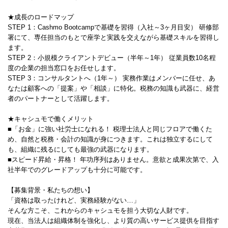
★成長のロードマップ
STEP 1：Cashmo Bootcampで基礎を習得（入社～3ヶ月目安） 研修部
署にて、専任担当のもとで座学と実践を交えながら基礎スキルを習得し
ます。
STEP 2：小規模クライアントデビュー（半年～1年） 従業員数10名程
度の企業の担当窓口をお任せします。
STEP 3：コンサルタントへ（1年～） 実務作業はメンバーに任せ、あ
なたは顧客への「提案」や「相談」に特化。税務の知識も武器に、経営
者のパートナーとして活躍します。
★キャシュモで働くメリット
■「お金」に強い社労士になれる！ 税理士法人と同じフロアで働くた
め、自然と税務・会計の知識が身につきます。これは独立するにして
も、組織に残るにしても最強の武器になります。
■スピード昇給・昇格！ 年功序列はありません。意欲と成果次第で、入
社半年でのグレードアップも十分に可能です。
【募集背景・私たちの想い】
「資格は取ったけれど、実務経験がない…」
そんな方こそ、これからのキャシュモを担う大切な人財です。
現在、当法人は組織体制を強化し、より質の高いサービス提供を目指す