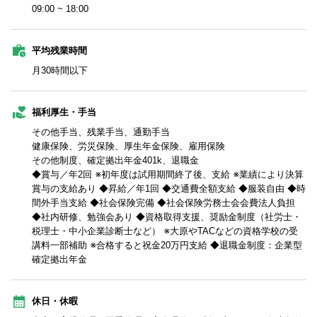
09:00 ~ 18:00
平均残業時間
月30時間以下
福利厚生・手当
その他手当、残業手当、通勤手当
健康保険、労災保険、厚生年金保険、雇用保険
その他制度、確定拠出年金401k、退職金
◆賞与／年2回 ※初年度は試用期間終了後、支給 ※業績により決算
賞与の支給あり ◆昇給／年1回 ◆交通費全額支給 ◆服装自由 ◆時
間外手当支給 ◆社会保険完備 ◆社会保険労務士会会費法人負担
◆社内研修、勉強会あり ◆資格取得支援、奨励金制度（社労士・
税理士・中小企業診断士など） ※大原やTACなどの資格学校の受
講料一部補助 ※合格すると祝金20万円支給 ◆退職金制度：企業型
確定拠出年金
休日・休暇