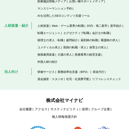
医療施設情報メディア
お買い物サポートメディア
マンスリーマンション予約
AIを活用したSEOコンテンツ支援ツール
人材派遣・紹介
人材派遣
Web・ゲーム業界の転職
20代・第二新卒
新卒紹介
転職エージェント
エグゼクティブ転職
会計士の転職
税理士の求人・転職
顧問紹介
薬剤師の転職
看護師の求人
コメディカル求人
医師の転職・求人
保育士の求人
無期雇用派遣
介護の求人
医療業界の経営支援
外国人材の紹介
法人向け
研修サービス
業務効率化支援（BPO）
発送代行
貸会議室・スタジオ
社宅・社員寮手配
リファレンスチェック
株式会社マイナビ
会社概要
アクセス
サスティナビリティ
採用
グループ企業
個人情報保護方針