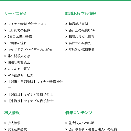
サービス紹介
転職お役立ち情報
マイナビ転職 会計士とは？
転職成功事例
はじめての転職
会計士の転職Q&A
2回目以降の転職
転職お役立ち情報
ご利用の流れ
会計士の転職先
キャリアアドバイザーのご紹介
年齢別の転職事情
非公開求人とは
個別転職相談会
よくあるご質問
Web面談サービス
【関東・首都圏版】マイナビ転職 会計
士
【関西版】マイナビ転職 会計士
【東海版】マイナビ転職 会計士
求人情報
特集コンテンツ
求人検索
監査法人への転職
実名公開企業
会計事務所・税理士法人への転職