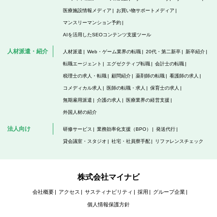
医療施設情報メディア
お買い物サポートメディア
マンスリーマンション予約
AIを活用したSEOコンテンツ支援ツール
人材派遣・紹介
人材派遣
Web・ゲーム業界の転職
20代・第二新卒
新卒紹介
転職エージェント
エグゼクティブ転職
会計士の転職
税理士の求人・転職
顧問紹介
薬剤師の転職
看護師の求人
コメディカル求人
医師の転職・求人
保育士の求人
無期雇用派遣
介護の求人
医療業界の経営支援
外国人材の紹介
法人向け
研修サービス
業務効率化支援（BPO）
発送代行
貸会議室・スタジオ
社宅・社員寮手配
リファレンスチェック
株式会社マイナビ
会社概要
アクセス
サスティナビリティ
採用
グループ企業
個人情報保護方針