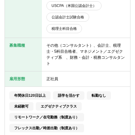
転職お役立ち情報
USCPA（米国公認会計士）
ご利用ガイド
公認会計士試験合格
非公開求人とは？
税理士科目合格
サービス紹介
募集職種
その他（コンサルタント）、会計士、税理
士・5科目合格者、マネジメント／エグゼク
転職お役立ち情報
ティブ系 、財務・会計・税務コンサルタン
ト
業界情報
求人情報
雇用形態
正社員
年間休日120日以上
語学を活かす
転勤なし
未経験可
エグゼクティブクラス
リモートワーク／在宅勤務（制度あり）
フレックス出勤／時差出勤（制度あり）