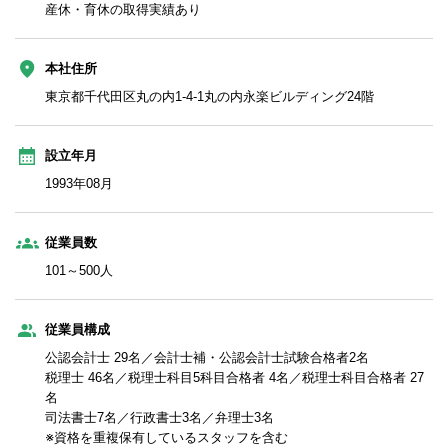
産休・育休の取得実績あり
本社住所
東京都千代田区丸の内1-4-1丸の内永楽ビルディング24階
設立年月
1993年08月
従業員数
101～500人
従業員構成
公認会計士 29名／会計士補・公認会計士試験合格者2名
税理士 46名／税理士科目5科目合格者 4名／税理士科目合格者 27
名
司法書士7名／行政書士3名／弁理士3名
※資格を重複保有しているスタッフを含む