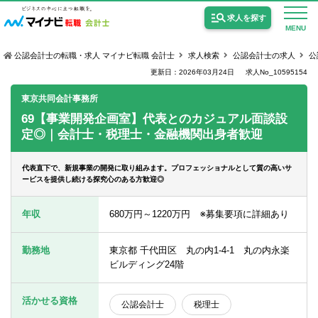
求人を探す
MENU
公認会計士の転職・求人 マイナビ転職 会計士
求人検索
公認会計士の求人
公
更新日：2026年03月24日
求人No_10595154
東京共同会計事務所
69【事業開発企画室】代表とのカジュアル面談設
定◎｜会計士・税理士・金融機関出身者歓迎
公認会計士の求人
監査法人の求人
代表直下で、新規事業の開発に取り組みます。プロフェッショナルとして質の高いサ
ービスを提供し続ける探究心のある方歓迎◎
公認会計士試験合格向けの求人
年収
680万円～1220万円 ※募集要項に詳細あり
USCPA（米国公認会計士）の求人
勤務地
東京都 千代田区 丸の内1-4-1 丸の内永楽
ビルディング24階
女性会計士の転職
個別転職相談会・セミナー
活かせる資格
公認会計士
税理士