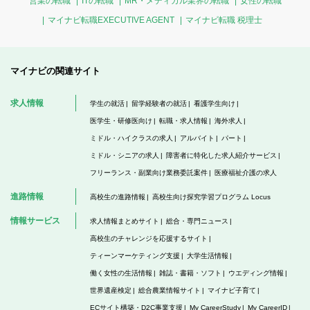
営業の転職
ITの転職
MR・メディカル業界の転職
女性の転職
マイナビ転職EXECUTIVE AGENT
マイナビ転職 税理士
マイナビの関連サイト
求人情報
学生の就活
留学経験者の就活
看護学生向け
医学生・研修医向け
転職・求人情報
海外求人
ミドル・ハイクラスの求人
アルバイト
パート
ミドル・シニアの求人
障害者に特化した求人紹介サービス
フリーランス・副業向け業務委託案件
医療福祉介護の求人
進路情報
高校生の進路情報
高校生向け探究学習プログラム Locus
情報サービス
求人情報まとめサイト
総合・専門ニュース
高校生のチャレンジを応援するサイト
ティーンマーケティング支援
大学生活情報
働く女性の生活情報
雑誌・書籍・ソフト
ウエディング情報
世界遺産検定
総合農業情報サイト
マイナビ子育て
ECサイト構築・D2C事業支援
My CareerStudy
My CareerID