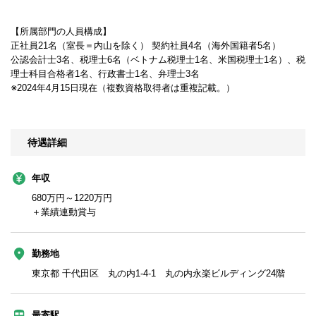
【所属部門の人員構成】
正社員21名（室長＝内山を除く） 契約社員4名（海外国籍者5名）
公認会計士3名、税理士6名（ベトナム税理士1名、米国税理士1名）、税
理士科目合格者1名、行政書士1名、弁理士3名
※2024年4月15日現在（複数資格取得者は重複記載。）
待遇詳細
年収
680万円～1220万円
＋業績連動賞与
勤務地
東京都 千代田区 丸の内1-4-1 丸の内永楽ビルディング24階
最寄駅