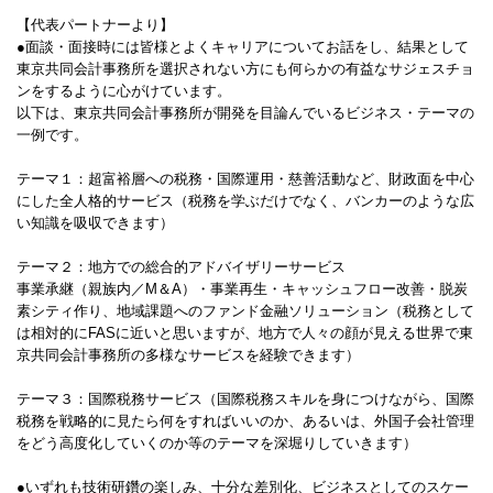
【代表パートナーより】
●面談・面接時には皆様とよくキャリアについてお話をし、結果として
東京共同会計事務所を選択されない方にも何らかの有益なサジェスチョ
ンをするように心がけています。
以下は、東京共同会計事務所が開発を目論んでいるビジネス・テーマの
一例です。
テーマ１：超富裕層への税務・国際運用・慈善活動など、財政面を中心
にした全人格的サービス（税務を学ぶだけでなく、バンカーのような広
い知識を吸収できます）
テーマ２：地方での総合的アドバイザリーサービス
事業承継（親族内／M＆A）・事業再生・キャッシュフロー改善・脱炭
素シティ作り、地域課題へのファンド金融ソリューション（税務として
は相対的にFASに近いと思いますが、地方で人々の顔が見える世界で東
京共同会計事務所の多様なサービスを経験できます）
テーマ３：国際税務サービス（国際税務スキルを身につけながら、国際
税務を戦略的に見たら何をすればいいのか、あるいは、外国子会社管理
をどう高度化していくのか等のテーマを深堀りしていきます）
●いずれも技術研鑽の楽しみ、十分な差別化、ビジネスとしてのスケー