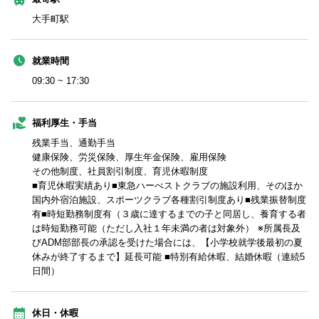
大手町駅
就業時間
09:30 ~ 17:30
福利厚生・手当
残業手当、通勤手当
健康保険、労災保険、厚生年金保険、雇用保険
その他制度、社員割引制度、育児休暇制度
■育児休暇実績あり■東急ハーべストクラブの施設利用、そのほか
国内外宿泊施設、スポーツクラブ各種割引制度あり■残業振替制度
有■時短勤務制度有（３歳に達するまでの子と同居し、養育する者
は時短勤務可能（ただし入社１年未満の者は対象外） ※所属長及
びADM部部長の承認を受けた場合には、【小学校就学後最初の夏
休みが終了するまで】延長可能 ■特別有給休暇、結婚休暇（連続5
日間）
休日・休暇