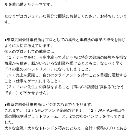
ルを兼ね備えたテーマです。
ぜひまずはカジュアルな気分で面談にお越しください。お待ちしていま
す。
●東京共同会計事務所はプロとしての成長と事務所の事業の成長を同じ
ように大切に考えています。
個人のプロとしての成長には、
（１）テーマをむしろ多少絞って若いうちに特定の領域の経験を多様な
角度から積み、脳がいろいろな刺激を受けるとともに、なるべく早く
「その道のスペシャリスト」になってしまうこと、
（２）売上を意識し、自分のクライアントを持つことを目標に活動する
こと（仕事をゲームにすること）、
（３）「いい先生」の真似をすること（”学ぶ”の語源は“真似る”だそう
です。）が欠かせません。
●東京共同会計事務所はビジネス巧者でもあります。
これまで、（１）SPC‐ファンド金融のアドミ、（２）JAFTAS‐輸出企
業の関税削減プラットフォーム、と、2つの社会インフラを作ってきま
した。
大きな金流・大きなトレンドを巧みにとらえ、会計・税務のプロである